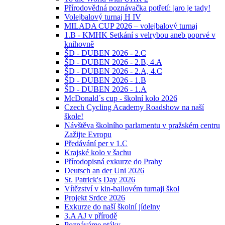
Přírodovědná poznávačka potřetí: jaro je tady!
Volejbalový turnaj H IV
MILADA CUP 2026 – volejbalový turnaj
1.B - KMHK Setkání s velrybou aneb poprvé v
knihovně
ŠD - DUBEN 2026 - 2.C
ŠD - DUBEN 2026 - 2.B, 4.A
ŠD - DUBEN 2026 - 2.A, 4.C
ŠD - DUBEN 2026 - 1.B
ŠD - DUBEN 2026 - 1.A
McDonald´s cup - školní kolo 2026
Czech Cycling Academy Roadshow na naší
škole!
Návštěva školního parlamentu v pražském centru
Zažijte Evropu
Předávání per v 1.C
Krajské kolo v šachu
Přírodopisná exkurze do Prahy
Deutsch an der Uni 2026
St. Patrick's Day 2026
Vítězství v kin-ballovém turnaji škol
Projekt Srdce 2026
Exkurze do naší školní jídelny
3.A AJ v přírodě
Poznáváme ptáky