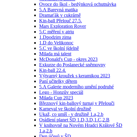
Ovoce do škol - bedýnková ochutnávka
5.A Barevná matika
Dramaťák v cukrárně
Kin-ball Přelouč 27.5.
Mars Exploration Rover
5.C měření v atriu
1.Dpodzim zima
1.D do Velikonoc
5.C ve školní jídelně
Milada má talent
McDonald's Cup - okres 2023
Exkurze do Poslanecké sněmovny
Kin-ball 22.4.
Výtvarný kroužek s keramikou 2023
Paní učitelky dětem
5.A Galerie moderního umění podruhé
Lego - Honzův speciál
Milada Cup 2023
Březnový kin-ballový turnaj v Přelouči
Karneval ve školní družině
Ukaž, co umíš - v družině 1.a,2.b
Osídlení planet ŠD 1.D,3.D,1.C,2.B
V knihovně na Novém Hradci Králové ŠD
1.a,2.b
Den účesů v ŠD