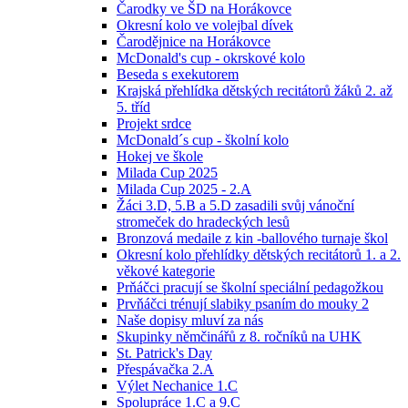
Čarodky ve ŠD na Horákovce
Okresní kolo ve volejbal dívek
Čarodějnice na Horákovce
McDonald's cup - okrskové kolo
Beseda s exekutorem
Krajská přehlídka dětských recitátorů žáků 2. až
5. tříd
Projekt srdce
McDonald´s cup - školní kolo
Hokej ve škole
Milada Cup 2025
Milada Cup 2025 - 2.A
Žáci 3.D, 5.B a 5.D zasadili svůj vánoční
stromeček do hradeckých lesů
Bronzová medaile z kin -ballového turnaje škol
Okresní kolo přehlídky dětských recitátorů 1. a 2.
věkové kategorie
Prňáčci pracují se školní speciální pedagožkou
Prvňáčci trénují slabiky psaním do mouky 2
Naše dopisy mluví za nás
Skupinky němčinářů z 8. ročníků na UHK
St. Patrick's Day
Přespávačka 2.A
Výlet Nechanice 1.C
Spolupráce 1.C a 9.C