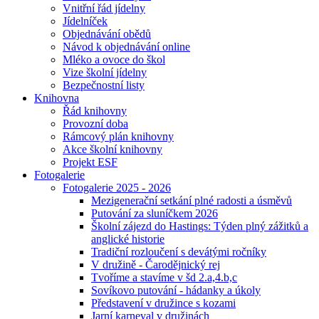
Vnitřní řád jídelny
Jídelníček
Objednávání obědů
Návod k objednávání online
Mléko a ovoce do škol
Vize školní jídelny
Bezpečnostní listy
Knihovna
Řád knihovny
Provozní doba
Rámcový plán knihovny
Akce školní knihovny
Projekt ESF
Fotogalerie
Fotogalerie 2025 - 2026
Mezigenerační setkání plné radosti a úsměvů
Putování za sluníčkem 2026
Školní zájezd do Hastings: Týden plný zážitků a
anglické historie
Tradiční rozloučení s devátými ročníky
V družině - Čarodějnický rej
Tvoříme a stavíme v šd 2.a,4.b,c
Sovíkovo putování - hádanky a úkoly
Představení v družince s kozami
Jarní karneval v družinách