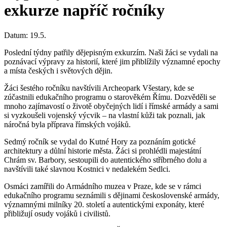
exkurze napříč ročníky
Datum:
19.5.
Poslední týdny patřily dějepisným exkurzím. Naši žáci se vydali na
poznávací výpravy za historií, které jim přiblížily významné epochy
a místa českých i světových dějin.
Žáci šestého ročníku navštívili Archeopark Všestary, kde se
zúčastnili edukačního programu o starověkém Římu. Dozvěděli se
mnoho zajímavostí o životě obyčejných lidí i římské armády a sami
si vyzkoušeli vojenský výcvik – na vlastní kůži tak poznali, jak
náročná byla příprava římských vojáků.
Sedmý ročník se vydal do Kutné Hory za poznáním gotické
architektury a důlní historie města. Žáci si prohlédli majestátní
Chrám sv. Barbory, sestoupili do autentického stříbrného dolu a
navštívili také slavnou Kostnici v nedalekém Sedlci.
Osmáci zamířili do Armádního muzea v Praze, kde se v rámci
edukačního programu seznámili s dějinami československé armády,
významnými milníky 20. století a autentickými exponáty, které
přibližují osudy vojáků i civilistů.