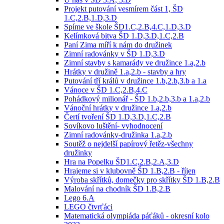
Projekt putování vesmírem část 1, ŠD
1.C,2.B,1.D,3.D
Spíme ve škole ŠD1.C,2.B,4.C,1.D,3.D
Kelímková bitva ŠD 1.D,3.D,1.C,2.B
Paní Zima míří k nám do družinek
Zimní radovánky v ŠD 1.D,3.D
Zimní stavby s kamarády ve družince 1.a,2.b
Hrátky v družině 1.a,2.b - stavby a hry
Putování tří králů v družince 1.b,2.b,3.b a 1.a
Vánoce v ŠD 1.C,2.B,4.C
Pohádkový milionář - ŠD 1.b,2.b,3.b a 1.a,2.b
Vánoční hrátky v družince 1.a,2.b
Čertí tvoření ŠD 1.D,3.D,1.C,2.B
Sovíkovo luštění- vyhodnocení
Zimní radovánky-družinka 1.a,2.b
Soutěž o nejdelší papírový řetěz-všechny
družinky
Hra na Popelku ŠD1.C,2.B,2.A,3.D
Hrajeme si v klubovně ŠD 1.B,2.B - říjen
Výroba skřítků, domečky pro skřítky ŠD 1.B,2.B
Malování na chodník ŠD 1.B,2.B
Lego 6.A
LEGO čtvrťáci
Matematická olympiáda páťáků - okresní kolo