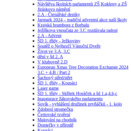
Návštěva školních parlamentů ZŠ Kukleny a ZŠ
Jiráskovo náměstí
2.A - Čtenářské deníky
Jarmark 2024 – tradiční adventní akce naší školy
Krajská brambora z florbalu
Ježíškova vnoučata ze 3.C rozdávala radost
2.A - Advent
ŠD 1. třídy - Ježkoviny
Soutěž o Nejhezčí Vánoční Dveře
Život ve 3.A, 3.C
dění v šd 2. A
V klubovně 2.D
European Xmas Tree Decoration Exchange 2024
3.C + 4.B / Part 2
Šachový střed/střet
ŠD 1. třídy - Kousáci
Laser game
ŠD 1. třídy - Skřítek Horáček a šd 1.a,4.b,c
Inaugurace žákovského parlamentu
Sovík - vyhlášení družinek prvňáčků - 1. kolo
Zdobení stromečku
Čertovské tvoření
Malování na chodník
Domečky v přírodě
Kousáci