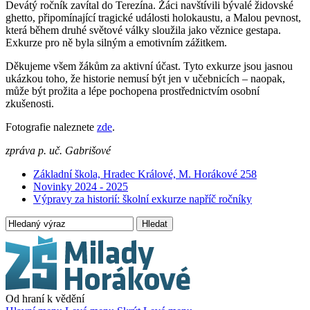
Devátý ročník zavítal do Terezína. Žáci navštívili bývalé židovské
ghetto, připomínající tragické události holokaustu, a Malou pevnost,
která během druhé světové války sloužila jako věznice gestapa.
Exkurze pro ně byla silným a emotivním zážitkem.
Děkujeme všem žákům za aktivní účast. Tyto exkurze jsou jasnou
ukázkou toho, že historie nemusí být jen v učebnicích – naopak,
může být prožita a lépe pochopena prostřednictvím osobní
zkušenosti.
Fotografie naleznete
zde
.
zpráva p. uč. Gabrišové
Základní škola, Hradec Králové, M. Horákové 258
Novinky 2024 - 2025
Výpravy za historií: školní exkurze napříč ročníky
Hledat
Od hraní k vědění