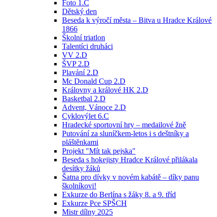
Foto 1.C
Dětský den
Beseda k výročí města – Bitva u Hradce Králové
1866
Školní triatlon
Talentíci druháci
VV 2.D
ŠVP 2.D
Plavání 2.D
Mc Donald Cup 2.D
Královny a králové HK 2.D
Basketbal 2.D
Advent, Vánoce 2.D
Cyklovýlet 6.C
Hradecké sportovní hry – medailové žně
Putování za sluníčkem-letos i s deštníky a
pláštěnkami
Projekt "Mít tak pejska"
Beseda s hokejisty Hradce Králové přilákala
desítky žáků
Šatna pro dívky v novém kabátě – díky panu
školníkovi!
Exkurze do Berlína s žáky 8. a 9. tříd
Exkurze Pce SPŠCH
Mistr dílny 2025