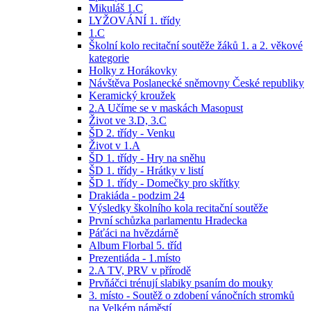
Mikuláš 1.C
LYŽOVÁNÍ 1. třídy
1.C
Školní kolo recitační soutěže žáků 1. a 2. věkové
kategorie
Holky z Horákovky
Návštěva Poslanecké sněmovny České republiky
Keramický kroužek
2.A Učíme se v maskách Masopust
Život ve 3.D, 3.C
ŠD 2. třídy - Venku
Život v 1.A
ŠD 1. třídy - Hry na sněhu
ŠD 1. třídy - Hrátky v listí
ŠD 1. třídy - Domečky pro skřítky
Drakiáda - podzim 24
Výsledky školního kola recitační soutěže
První schůzka parlamentu Hradecka
Páťáci na hvězdárně
Album Florbal 5. tříd
Prezentiáda - 1.místo
2.A TV, PRV v přírodě
Prvňáčci trénují slabiky psaním do mouky
3. místo - Soutěž o zdobení vánočních stromků
na Velkém náměstí