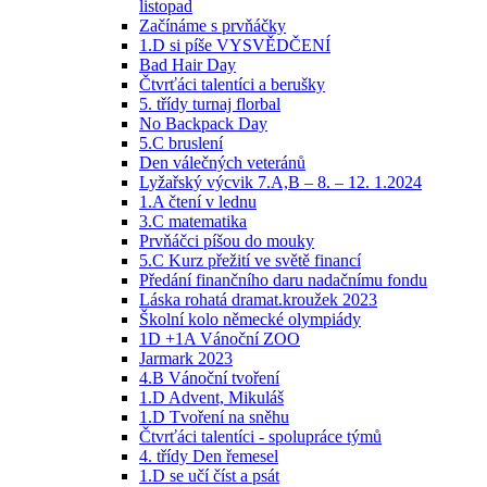
listopad
Začínáme s prvňáčky
1.D si píše VYSVĚDČENÍ
Bad Hair Day
Čtvrťáci talentíci a berušky
5. třídy turnaj florbal
No Backpack Day
5.C bruslení
Den válečných veteránů
Lyžařský výcvik 7.A,B – 8. – 12. 1.2024
1.A čtení v lednu
3.C matematika
Prvňáčci píšou do mouky
5.C Kurz přežití ve světě financí
Předání finančního daru nadačnímu fondu
Láska rohatá dramat.kroužek 2023
Školní kolo německé olympiády
1D +1A Vánoční ZOO
Jarmark 2023
4.B Vánoční tvoření
1.D Advent, Mikuláš
1.D Tvoření na sněhu
Čtvrťáci talentíci - spolupráce týmů
4. třídy Den řemesel
1.D se učí číst a psát