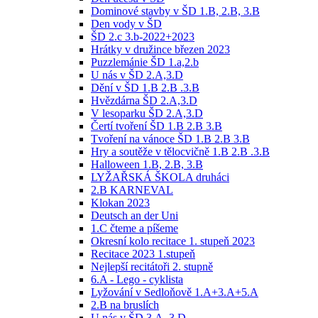
Dominové stavby v ŠD 1.B, 2.B, 3.B
Den vody v ŠD
ŠD 2.c 3.b-2022+2023
Hrátky v družince březen 2023
Puzzlemánie ŠD 1.a,2.b
U nás v ŠD 2.A,3.D
Dění v ŠD 1.B 2.B .3.B
Hvězdárna ŠD 2.A,3.D
V lesoparku ŠD 2.A,3.D
Čertí tvoření ŠD 1.B 2.B 3.B
Tvoření na vánoce ŠD 1.B 2.B 3.B
Hry a soutěže v tělocvičně 1.B 2.B .3.B
Halloween 1.B, 2.B, 3.B
LYŽAŘSKÁ ŠKOLA druháci
2.B KARNEVAL
Klokan 2023
Deutsch an der Uni
1.C čteme a píšeme
Okresní kolo recitace 1. stupeň 2023
Recitace 2023 1.stupeň
Nejlepší recitátoři 2. stupně
6.A - Lego - cyklista
Lyžování v Sedloňově 1.A+3.A+5.A
2.B na bruslích
U nás v ŠD 3.A, 3.D