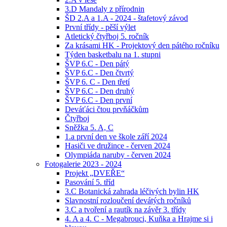
3.D Mandaly z přírodnin
ŠD 2.A a 1.A - 2024 - štafetový závod
První třídy - pěší výlet
Atletický čtyřboj 5. ročník
Za krásami HK - Projektový den pátého ročníku
Týden basketbalu na 1. stupni
ŠVP 6.C - Den pátý
ŠVP 6.C - Den čtvrtý
ŠVP 6. C - Den třetí
ŠVP 6.C - Den druhý
ŠVP 6.C - Den první
Deváťáci čtou prvňáčkům
Čtyřboj
Sněžka 5. A, C
1.a první den ve škole září 2024
Hasiči ve družince - červen 2024
Olympiáda naruby - červen 2024
Fotogalerie 2023 - 2024
Projekt „DVEŘE“
Pasování 5. tříd
3.C Botanická zahrada léčivých bylin HK
Slavnostní rozloučení devátých ročníků
3.C a tvoření a rautík na závěr 3. třídy
4. A a 4. C - Megabrouci, Kuňka a Hrajme si i