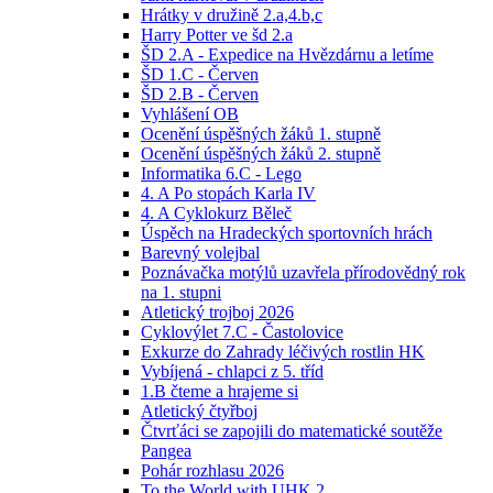
Hrátky v družině 2.a,4.b,c
Harry Potter ve šd 2.a
ŠD 2.A - Expedice na Hvězdárnu a letíme
ŠD 1.C - Červen
ŠD 2.B - Červen
Vyhlášení OB
Ocenění úspěšných žáků 1. stupně
Ocenění úspěšných žáků 2. stupně
Informatika 6.C - Lego
4. A Po stopách Karla IV
4. A Cyklokurz Běleč
Úspěch na Hradeckých sportovních hrách
Barevný volejbal
Poznávačka motýlů uzavřela přírodovědný rok
na 1. stupni
Atletický trojboj 2026
Cyklovýlet 7.C - Častolovice
Exkurze do Zahrady léčivých rostlin HK
Vybíjená - chlapci z 5. tříd
1.B čteme a hrajeme si
Atletický čtyřboj
Čtvrťáci se zapojili do matematické soutěže
Pangea
Pohár rozhlasu 2026
To the World with UHK 2