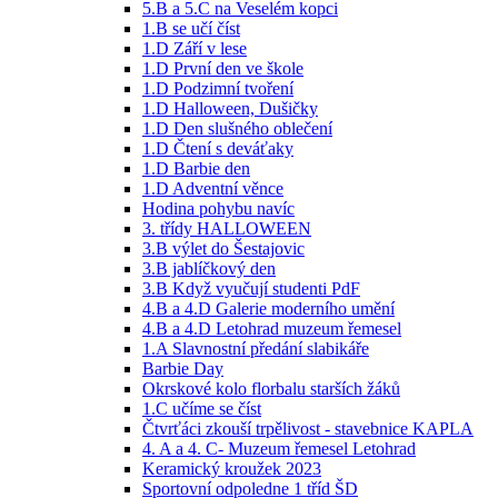
5.B a 5.C na Veselém kopci
1.B se učí číst
1.D Září v lese
1.D První den ve škole
1.D Podzimní tvoření
1.D Halloween, Dušičky
1.D Den slušného oblečení
1.D Čtení s deváťaky
1.D Barbie den
1.D Adventní věnce
Hodina pohybu navíc
3. třídy HALLOWEEN
3.B výlet do Šestajovic
3.B jablíčkový den
3.B Když vyučují studenti PdF
4.B a 4.D Galerie moderního umění
4.B a 4.D Letohrad muzeum řemesel
1.A Slavnostní předání slabikáře
Barbie Day
Okrskové kolo florbalu starších žáků
1.C učíme se číst
Čtvrťáci zkouší trpělivost - stavebnice KAPLA
4. A a 4. C- Muzeum řemesel Letohrad
Keramický kroužek 2023
Sportovní odpoledne 1 tříd ŠD