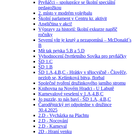
Prvňáčci – spolupráce se školní speciální
pedagožkou
2. místo v modrém volejbalu
Školní parlament v Centru kr. aktivit
Angličtina v akci!
Výpravy za historií: školní exkurze napříč
ročníky
Severní vítr je krutý a nezapomíná – McDonald´s
B
Mít tak pejska 5.B a 5.D
Vyhodnocení čtvrtletního Sovíka pro prvňáčky
ŠD 1.C
ŠD 1.B
ŠD 1.A,4.B,C - Hrátky v tělocvičně - Člověče,
nezlob se, Kelímková bitva, florbal
Společné tvoření družinkového jarního stromu
Knihovna na Novém Hradci - U Labutě
Karnevalové veselení v 1.A,4.B,C
Jo puzzle, to nás baví - ŠD 1.A, 4.B,C
Čarodějnický rej odpoledne v družince
30.4.2025
2.D - Vycházka na Plachtu
2.D - Nocování
2.D - Karneval
2D - Hraní venku