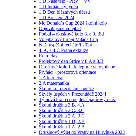
1.D Naše tělo - PRV + VV
1.D Indiánský týden
1.D Den bláznivých účesů
1.D Bruslení 2024
Mc Donald´s Cup 2024 školní kolo
Objevili jsme volejbal
Fotbal – okrskové kolo 8. a 9. tříd
Volejbalový turnaj Milada Cup
Naši úspěšní recitátoři 2024
4. A. a 4.C Praha exkurze
Retro day
Projektový den Srdce v 8.A a 8.B
Okrskové kolo II. kategorie ve vybíjené
Prvňáci - prostorová orientace
1.A karneval
2.A matematika
Školní kolo recitační soutěže
Skvělý úspěch v Prezentiádě 2024!
Týmová hra o co nejdelší papírový řetěz
Školní družina 3.B, 4.A
Školní družina 2.C, 3.C
Školní družina 2.A, 3.C
Školní družina 1.D, 2.B
Školní družina 1.A, 2.B
Družinový výlet do Prahy na Hurvínka 2023