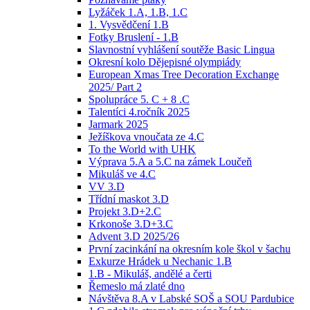
Lyžáček 1.A, 1.B, 1.C
1. Vysvědčení 1.B
Fotky Bruslení - 1.B
Slavnostní vyhlášení soutěže Basic Lingua
Okresní kolo Dějepisné olympiády
European Xmas Tree Decoration Exchange
2025/ Part 2
Spolupráce 5. C + 8 .C
Talentíci 4.ročník 2025
Jarmark 2025
Ježíškova vnoučata ze 4.C
To the World with UHK
Výprava 5.A a 5.C na zámek Loučeň
Mikuláš ve 4.C
VV 3.D
Třídní maskot 3.D
Projekt 3.D+2.C
Krkonoše 3.D+3.C
Advent 3.D 2025/26
První zacinkání na okresním kole škol v šachu
Exkurze Hrádek u Nechanic 1.B
1.B - Mikuláš, andělé a čerti
Řemeslo má zlaté dno
Návštěva 8.A v Labské SOŠ a SOU Pardubice