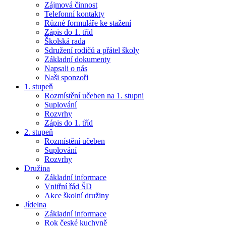
Zájmová činnost
Telefonní kontakty
Různé formuláře ke stažení
Zápis do 1. tříd
Školská rada
Sdružení rodičů a přátel školy
Základní dokumenty
Napsali o nás
Naši sponzoři
1. stupeň
Rozmístění učeben na 1. stupni
Suplování
Rozvrhy
Zápis do 1. tříd
2. stupeň
Rozmístění učeben
Suplování
Rozvrhy
Družina
Základní informace
Vnitřní řád ŠD
Akce školní družiny
Jídelna
Základní informace
Rok české kuchyně