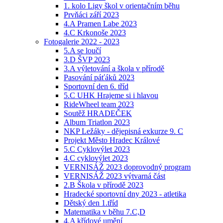
1. kolo Ligy škol v orientačním běhu
Prvňáci září 2023
4.A Pramen Labe 2023
4.C Krkonoše 2023
Fotogalerie 2022 - 2023
5.A se loučí
3.D ŠVP 2023
3.A výletování a škola v přírodě
Pasování páťáků 2023
Sportovní den 6. tříd
5.C UHK Hrajeme si i hlavou
RideWheel team 2023
Soutěž HRADEČEK
Album Triatlon 2023
NKP Ležáky - dějepisná exkurze 9. C
Projekt Město Hradec Králové
5.C Cyklovýlet 2023
4.C cyklovýlet 2023
VERNISÁŽ 2023 doprovodný program
VERNISÁŽ 2023 výtvarná část
2.B Škola v přírodě 2023
Hradecké sportovní dny 2023 - atletika
Dětský den 1.tříd
Matematika v běhu 7.C,D
4.A křídové umění