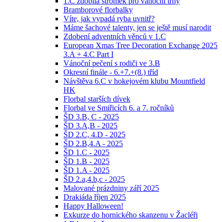
1.C zdobila stromek pro vánoční trhy
Bramborové florbalky
Víte, jak vypadá ryba uvnitř?
Máme šachové talenty, jen se ještě musí narodit
Zdobení adventních věnců v 1.C
European Xmas Tree Decoration Exchange 2025
3.A + 4.C Part I
Vánoční pečení s rodiči ve 3.B
Okresní finále - 6.+7.+(8.) tříd
Návštěva 6.C v hokejovém klubu Mountfield
HK
Florbal starších dívek
Florbal ve Smiřicích 6. a 7. ročníků
ŠD 3.B, C - 2025
ŠD 3.A,B - 2025
ŠD 2.C, 4.D - 2025
ŠD 2.B,4.A - 2025
ŠD 1.C - 2025
ŠD 1.B - 2025
ŠD 1.A - 2025
ŠD 2.a,4.b,c - 2025
Malované prázdniny září 2025
Drakiáda říjen 2025
Happy Halloween!
Exkurze do hornického skanzenu v Žacléři