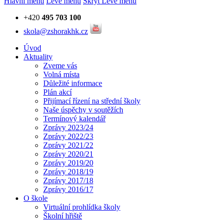
Hlavní menu
Levé menu
Skrýt Levé menu
+420
495 703 100
skola@zshorakhk.cz
Úvod
Aktuality
Zveme vás
Volná místa
Důležité informace
Plán akcí
Přijímací řízení na střední školy
Naše úspěchy v soutěžích
Termínový kalendář
Zprávy 2023/24
Zprávy 2022/23
Zprávy 2021/22
Zprávy 2020/21
Zprávy 2019/20
Zprávy 2018/19
Zprávy 2017/18
Zprávy 2016/17
O škole
Virtuální prohlídka školy
Školní hřiště