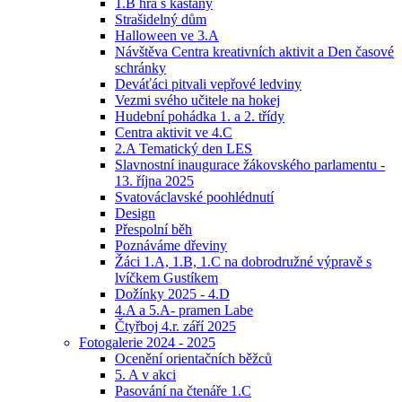
1.B hra s kaštany
Strašidelný dům
Halloween ve 3.A
Návštěva Centra kreativních aktivit a Den časové
schránky
Deváťáci pitvali vepřové ledviny
Vezmi svého učitele na hokej
Hudební pohádka 1. a 2. třídy
Centra aktivit ve 4.C
2.A Tematický den LES
Slavnostní inaugurace žákovského parlamentu -
13. října 2025
Svatováclavské poohlédnutí
Design
Přespolní běh
Poznáváme dřeviny
Žáci 1.A, 1.B, 1.C na dobrodružné výpravě s
lvíčkem Gustíkem
Dožínky 2025 - 4.D
4.A a 5.A- pramen Labe
Čtyřboj 4.r. září 2025
Fotogalerie 2024 - 2025
Ocenění orientačních běžců
5. A v akci
Pasování na čtenáře 1.C