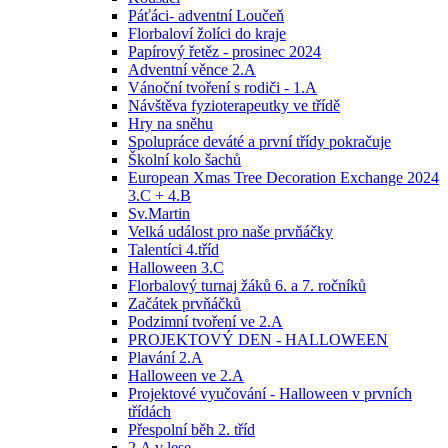
Páťáci- adventní Loučeň
Florbaloví žolíci do kraje
Papírový řetěz - prosinec 2024
Adventní věnce 2.A
Vánoční tvoření s rodiči - 1.A
Návštěva fyzioterapeutky ve třídě
Hry na sněhu
Spolupráce deváté a první třídy pokračuje
Školní kolo šachů
European Xmas Tree Decoration Exchange 2024
3.C + 4.B
Sv.Martin
Velká událost pro naše prvňáčky
Talentíci 4.tříd
Halloween 3.C
Florbalový turnaj žáků 6. a 7. ročníků
Začátek prvňáčků
Podzimní tvoření ve 2.A
PROJEKTOVÝ DEN - HALLOWEEN
Plavání 2.A
Halloween ve 2.A
Projektové vyučování - Halloween v prvních
třídách
Přespolní běh 2. tříd
2.A v lese