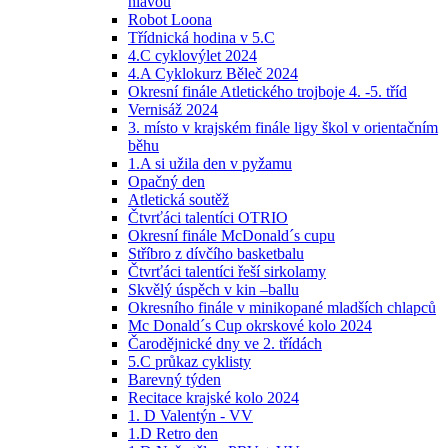
hlavou
Robot Loona
Třídnická hodina v 5.C
4.C cyklovýlet 2024
4.A Cyklokurz Běleč 2024
Okresní finále Atletického trojboje 4. -5. tříd
Vernisáž 2024
3. místo v krajském finále ligy škol v orientačním
běhu
1.A si užila den v pyžamu
Opačný den
Atletická soutěž
Čtvrťáci talentíci OTRIO
Okresní finále McDonald´s cupu
Stříbro z dívčího basketbalu
Čtvrťáci talentíci řeší sirkolamy
Skvělý úspěch v kin –ballu
Okresního finále v minikopané mladších chlapců
Mc Donald´s Cup okrskové kolo 2024
Čarodějnické dny ve 2. třídách
5.C průkaz cyklisty
Barevný týden
Recitace krajské kolo 2024
1. D Valentýn - VV
1.D Retro den