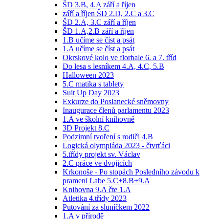
ŠD 3.B, 4.A září a říjen
září a říjen ŠD 2.D, 2.C a 3.C
ŠD 2.A, 3.C září a říjen
ŠD 1.A,2.B září a říjen
1.B učíme se číst a psát
1.A učíme se číst a psát
Okrskové kolo ve florbale 6. a 7. tříd
Do lesa s lesníkem 4.A, 4.C, 5.B
Halloween 2023
5.C matika s tablety
Suit Up Day 2023
Exkurze do Poslanecké sněmovny
Inaugurace členů parlamentu 2023
1.A ve školní knihovně
3D Projekt 8.C
Podzimní tvoření s rodiči 4.B
Logická olympiáda 2023 - čtvrťáci
5.třídy projekt sv. Václav
2.C práce ve dvojicích
Krkonoše - Po stopách Posledního závodu k
prameni Labe 5.C+8.B+9.A
Knihovna 9.A čte 1.A
Atletika 4.třídy 2023
Putování za sluníčkem 2022
1.A v přírodě