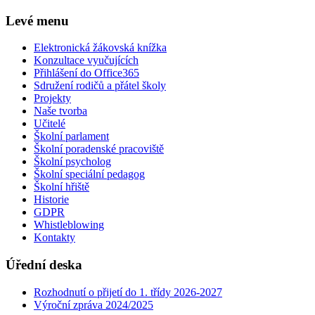
Levé menu
Elektronická žákovská knížka
Konzultace vyučujících
Přihlášení do Office365
Sdružení rodičů a přátel školy
Projekty
Naše tvorba
Učitelé
Školní parlament
Školní poradenské pracoviště
Školní psycholog
Školní speciální pedagog
Školní hřiště
Historie
GDPR
Whistleblowing
Kontakty
Úřední deska
Rozhodnutí o přijetí do 1. třídy 2026-2027
Výroční zpráva 2024/2025