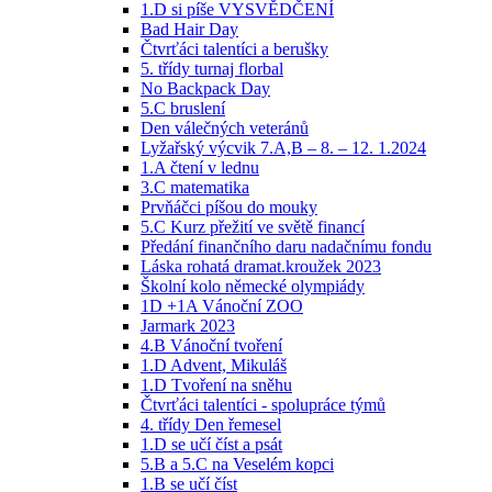
1.D si píše VYSVĚDČENÍ
Bad Hair Day
Čtvrťáci talentíci a berušky
5. třídy turnaj florbal
No Backpack Day
5.C bruslení
Den válečných veteránů
Lyžařský výcvik 7.A,B – 8. – 12. 1.2024
1.A čtení v lednu
3.C matematika
Prvňáčci píšou do mouky
5.C Kurz přežití ve světě financí
Předání finančního daru nadačnímu fondu
Láska rohatá dramat.kroužek 2023
Školní kolo německé olympiády
1D +1A Vánoční ZOO
Jarmark 2023
4.B Vánoční tvoření
1.D Advent, Mikuláš
1.D Tvoření na sněhu
Čtvrťáci talentíci - spolupráce týmů
4. třídy Den řemesel
1.D se učí číst a psát
5.B a 5.C na Veselém kopci
1.B se učí číst