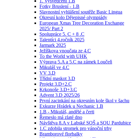
1. Vysvědčení 1.B
Fotky Bruslení - 1.B
Slavnostní vyhlášení soutěže Basic Lingua
Okresní kolo Dějepisné olympiády
European Xmas Tree Decoration Exchange
2025/ Part 2
Spolupráce 5. C + 8 .C
Talentíci 4.ročník 2025
Jarmark 2025
Ježíškova vnoučata ze 4.C
To the World with UHK
Výprava 5.A a 5.C na zámek Loučeň
Mikuláš ve 4.C
VV 3.D
Třídní maskot 3.D
Projekt 3.D+2.C
Krkonoše 3.D+3.C
Advent 3.D 2025/26
První zacinkání na okresním kole škol v šachu
Exkurze Hrádek u Nechanic 1.B
1.B - Mikuláš, andělé a čerti
Řemeslo má zlaté dno
Návštěva 8.A v Labské SOŠ a SOU Pardubice
1.C zdobila stromek pro vánoční trhy
Bramborové florbalky