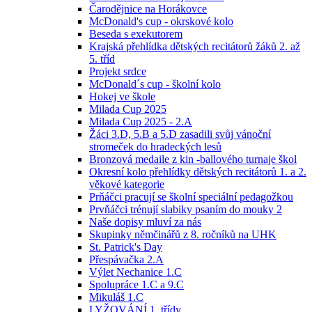
Čarodějnice na Horákovce
McDonald's cup - okrskové kolo
Beseda s exekutorem
Krajská přehlídka dětských recitátorů žáků 2. až
5. tříd
Projekt srdce
McDonald´s cup - školní kolo
Hokej ve škole
Milada Cup 2025
Milada Cup 2025 - 2.A
Žáci 3.D, 5.B a 5.D zasadili svůj vánoční
stromeček do hradeckých lesů
Bronzová medaile z kin -ballového turnaje škol
Okresní kolo přehlídky dětských recitátorů 1. a 2.
věkové kategorie
Prňáčci pracují se školní speciální pedagožkou
Prvňáčci trénují slabiky psaním do mouky 2
Naše dopisy mluví za nás
Skupinky němčinářů z 8. ročníků na UHK
St. Patrick's Day
Přespávačka 2.A
Výlet Nechanice 1.C
Spolupráce 1.C a 9.C
Mikuláš 1.C
LYŽOVÁNÍ 1. třídy