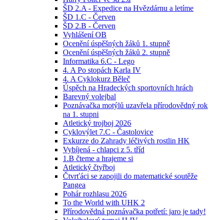
ŠD 2.A - Expedice na Hvězdárnu a letíme
ŠD 1.C - Červen
ŠD 2.B - Červen
Vyhlášení OB
Ocenění úspěšných žáků 1. stupně
Ocenění úspěšných žáků 2. stupně
Informatika 6.C - Lego
4. A Po stopách Karla IV
4. A Cyklokurz Běleč
Úspěch na Hradeckých sportovních hrách
Barevný volejbal
Poznávačka motýlů uzavřela přírodovědný rok
na 1. stupni
Atletický trojboj 2026
Cyklovýlet 7.C - Častolovice
Exkurze do Zahrady léčivých rostlin HK
Vybíjená - chlapci z 5. tříd
1.B čteme a hrajeme si
Atletický čtyřboj
Čtvrťáci se zapojili do matematické soutěže
Pangea
Pohár rozhlasu 2026
To the World with UHK 2
Přírodovědná poznávačka potřetí: jaro je tady!