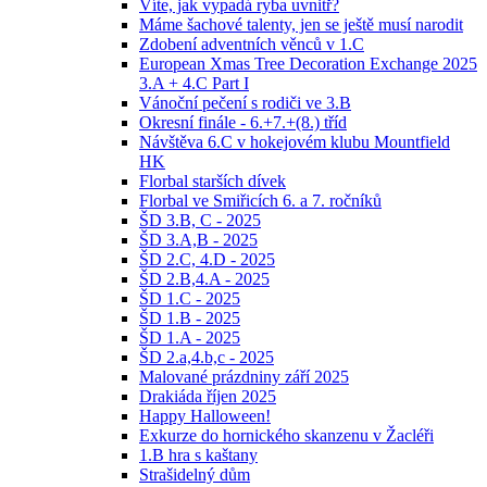
Víte, jak vypadá ryba uvnitř?
Máme šachové talenty, jen se ještě musí narodit
Zdobení adventních věnců v 1.C
European Xmas Tree Decoration Exchange 2025
3.A + 4.C Part I
Vánoční pečení s rodiči ve 3.B
Okresní finále - 6.+7.+(8.) tříd
Návštěva 6.C v hokejovém klubu Mountfield
HK
Florbal starších dívek
Florbal ve Smiřicích 6. a 7. ročníků
ŠD 3.B, C - 2025
ŠD 3.A,B - 2025
ŠD 2.C, 4.D - 2025
ŠD 2.B,4.A - 2025
ŠD 1.C - 2025
ŠD 1.B - 2025
ŠD 1.A - 2025
ŠD 2.a,4.b,c - 2025
Malované prázdniny září 2025
Drakiáda říjen 2025
Happy Halloween!
Exkurze do hornického skanzenu v Žacléři
1.B hra s kaštany
Strašidelný dům