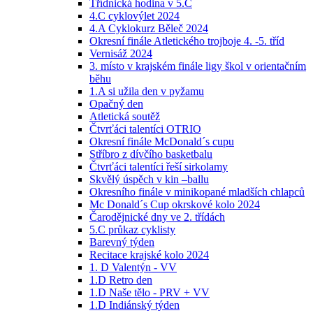
Třídnická hodina v 5.C
4.C cyklovýlet 2024
4.A Cyklokurz Běleč 2024
Okresní finále Atletického trojboje 4. -5. tříd
Vernisáž 2024
3. místo v krajském finále ligy škol v orientačním
běhu
1.A si užila den v pyžamu
Opačný den
Atletická soutěž
Čtvrťáci talentíci OTRIO
Okresní finále McDonald´s cupu
Stříbro z dívčího basketbalu
Čtvrťáci talentíci řeší sirkolamy
Skvělý úspěch v kin –ballu
Okresního finále v minikopané mladších chlapců
Mc Donald´s Cup okrskové kolo 2024
Čarodějnické dny ve 2. třídách
5.C průkaz cyklisty
Barevný týden
Recitace krajské kolo 2024
1. D Valentýn - VV
1.D Retro den
1.D Naše tělo - PRV + VV
1.D Indiánský týden