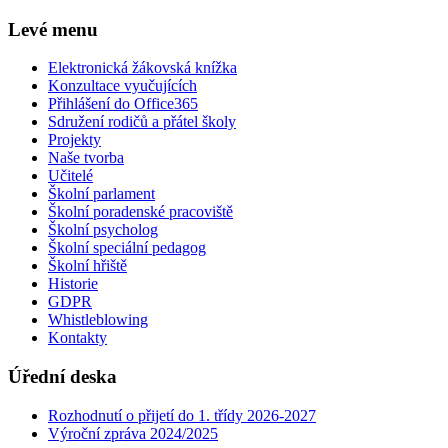
Levé menu
Elektronická žákovská knížka
Konzultace vyučujících
Přihlášení do Office365
Sdružení rodičů a přátel školy
Projekty
Naše tvorba
Učitelé
Školní parlament
Školní poradenské pracoviště
Školní psycholog
Školní speciální pedagog
Školní hřiště
Historie
GDPR
Whistleblowing
Kontakty
Úřední deska
Rozhodnutí o přijetí do 1. třídy 2026-2027
Výroční zpráva 2024/2025