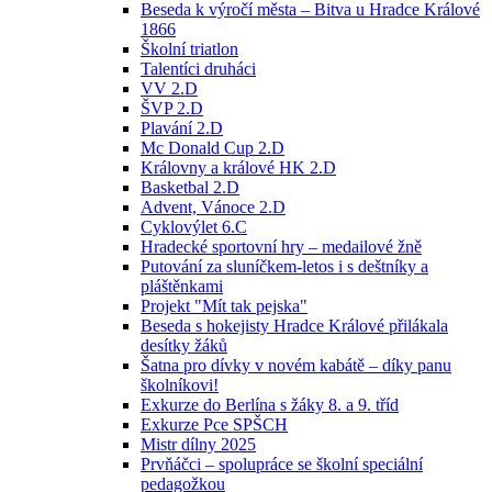
Beseda k výročí města – Bitva u Hradce Králové
1866
Školní triatlon
Talentíci druháci
VV 2.D
ŠVP 2.D
Plavání 2.D
Mc Donald Cup 2.D
Královny a králové HK 2.D
Basketbal 2.D
Advent, Vánoce 2.D
Cyklovýlet 6.C
Hradecké sportovní hry – medailové žně
Putování za sluníčkem-letos i s deštníky a
pláštěnkami
Projekt "Mít tak pejska"
Beseda s hokejisty Hradce Králové přilákala
desítky žáků
Šatna pro dívky v novém kabátě – díky panu
školníkovi!
Exkurze do Berlína s žáky 8. a 9. tříd
Exkurze Pce SPŠCH
Mistr dílny 2025
Prvňáčci – spolupráce se školní speciální
pedagožkou