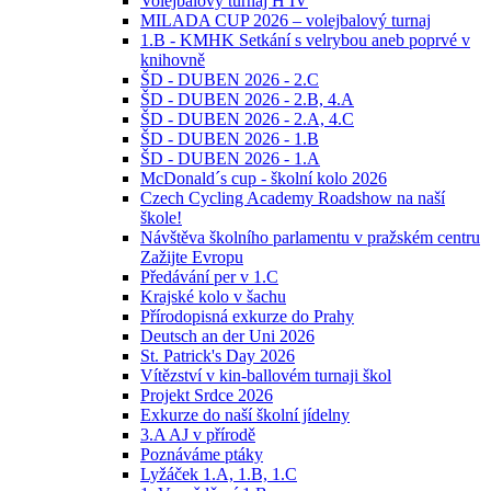
Volejbalový turnaj H IV
MILADA CUP 2026 – volejbalový turnaj
1.B - KMHK Setkání s velrybou aneb poprvé v
knihovně
ŠD - DUBEN 2026 - 2.C
ŠD - DUBEN 2026 - 2.B, 4.A
ŠD - DUBEN 2026 - 2.A, 4.C
ŠD - DUBEN 2026 - 1.B
ŠD - DUBEN 2026 - 1.A
McDonald´s cup - školní kolo 2026
Czech Cycling Academy Roadshow na naší
škole!
Návštěva školního parlamentu v pražském centru
Zažijte Evropu
Předávání per v 1.C
Krajské kolo v šachu
Přírodopisná exkurze do Prahy
Deutsch an der Uni 2026
St. Patrick's Day 2026
Vítězství v kin-ballovém turnaji škol
Projekt Srdce 2026
Exkurze do naší školní jídelny
3.A AJ v přírodě
Poznáváme ptáky
Lyžáček 1.A, 1.B, 1.C