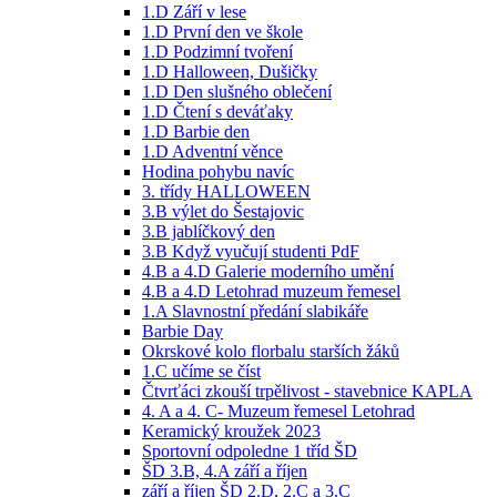
1.D Září v lese
1.D První den ve škole
1.D Podzimní tvoření
1.D Halloween, Dušičky
1.D Den slušného oblečení
1.D Čtení s deváťaky
1.D Barbie den
1.D Adventní věnce
Hodina pohybu navíc
3. třídy HALLOWEEN
3.B výlet do Šestajovic
3.B jablíčkový den
3.B Když vyučují studenti PdF
4.B a 4.D Galerie moderního umění
4.B a 4.D Letohrad muzeum řemesel
1.A Slavnostní předání slabikáře
Barbie Day
Okrskové kolo florbalu starších žáků
1.C učíme se číst
Čtvrťáci zkouší trpělivost - stavebnice KAPLA
4. A a 4. C- Muzeum řemesel Letohrad
Keramický kroužek 2023
Sportovní odpoledne 1 tříd ŠD
ŠD 3.B, 4.A září a říjen
září a říjen ŠD 2.D, 2.C a 3.C