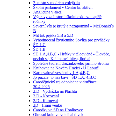
2. místo v modrém volejbalu
Školní parlament v Centru kr. aktivit
Angličtina v akci!
Výpravy za historií: školní exkurze napříč
ročníky
Severní vítr je krutý a nezapomíná – McDonald´s
B
Mít tak pejska 5.B a 5.D
Vyhodnocení čtvrtletního Sovíka pro prvňáčky
ŠD 1.C
ŠD 1.B
ŠD 1.A,4.B,C - Hrátky v tělocvičně - Člověče,
nezlob se, Kelímková bitva, florbal
Společné tvoření družinkového jarního stromu
Knihovna na Novém Hradci - U Labutě
Karnevalové veselení v 1.A,4.B,C
Jo puzzle, to nás baví - ŠD 1.A, 4.B,C
Čarodějnický rej odpoledne v družince
30.4.2025
2.D - Vycházka na Plachtu
2.D - Nocování
2.D - Karneval
2D - Hraní venku
Čarodky ve ŠD na Horákovce
Okresní kolo ve volejbal dívek