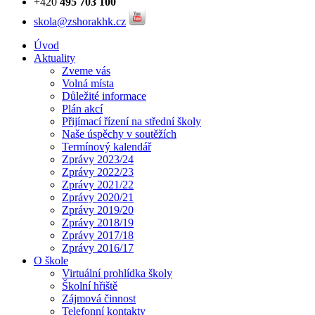
+420
495 703 100
skola@zshorakhk.cz
Úvod
Aktuality
Zveme vás
Volná místa
Důležité informace
Plán akcí
Přijímací řízení na střední školy
Naše úspěchy v soutěžích
Termínový kalendář
Zprávy 2023/24
Zprávy 2022/23
Zprávy 2021/22
Zprávy 2020/21
Zprávy 2019/20
Zprávy 2018/19
Zprávy 2017/18
Zprávy 2016/17
O škole
Virtuální prohlídka školy
Školní hřiště
Zájmová činnost
Telefonní kontakty