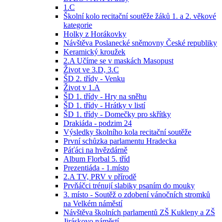
1.C
Školní kolo recitační soutěže žáků 1. a 2. věkové
kategorie
Holky z Horákovky
Návštěva Poslanecké sněmovny České republiky
Keramický kroužek
2.A Učíme se v maskách Masopust
Život ve 3.D, 3.C
ŠD 2. třídy - Venku
Život v 1.A
ŠD 1. třídy - Hry na sněhu
ŠD 1. třídy - Hrátky v listí
ŠD 1. třídy - Domečky pro skřítky
Drakiáda - podzim 24
Výsledky školního kola recitační soutěže
První schůzka parlamentu Hradecka
Páťáci na hvězdárně
Album Florbal 5. tříd
Prezentiáda - 1.místo
2.A TV, PRV v přírodě
Prvňáčci trénují slabiky psaním do mouky
3. místo - Soutěž o zdobení vánočních stromků
na Velkém náměstí
Návštěva školních parlamentů ZŠ Kukleny a ZŠ
Jiráskovo náměstí