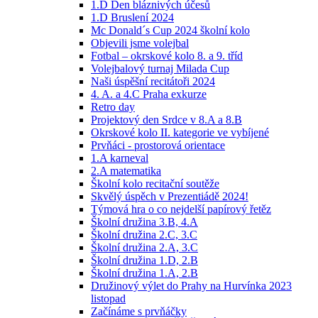
1.D Den bláznivých účesů
1.D Bruslení 2024
Mc Donald´s Cup 2024 školní kolo
Objevili jsme volejbal
Fotbal – okrskové kolo 8. a 9. tříd
Volejbalový turnaj Milada Cup
Naši úspěšní recitátoři 2024
4. A. a 4.C Praha exkurze
Retro day
Projektový den Srdce v 8.A a 8.B
Okrskové kolo II. kategorie ve vybíjené
Prvňáci - prostorová orientace
1.A karneval
2.A matematika
Školní kolo recitační soutěže
Skvělý úspěch v Prezentiádě 2024!
Týmová hra o co nejdelší papírový řetěz
Školní družina 3.B, 4.A
Školní družina 2.C, 3.C
Školní družina 2.A, 3.C
Školní družina 1.D, 2.B
Školní družina 1.A, 2.B
Družinový výlet do Prahy na Hurvínka 2023
listopad
Začínáme s prvňáčky