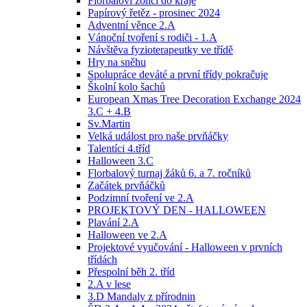
Florbaloví žolíci do kraje
Papírový řetěz - prosinec 2024
Adventní věnce 2.A
Vánoční tvoření s rodiči - 1.A
Návštěva fyzioterapeutky ve třídě
Hry na sněhu
Spolupráce deváté a první třídy pokračuje
Školní kolo šachů
European Xmas Tree Decoration Exchange 2024
3.C + 4.B
Sv.Martin
Velká událost pro naše prvňáčky
Talentíci 4.tříd
Halloween 3.C
Florbalový turnaj žáků 6. a 7. ročníků
Začátek prvňáčků
Podzimní tvoření ve 2.A
PROJEKTOVÝ DEN - HALLOWEEN
Plavání 2.A
Halloween ve 2.A
Projektové vyučování - Halloween v prvních
třídách
Přespolní běh 2. tříd
2.A v lese
3.D Mandaly z přírodnin