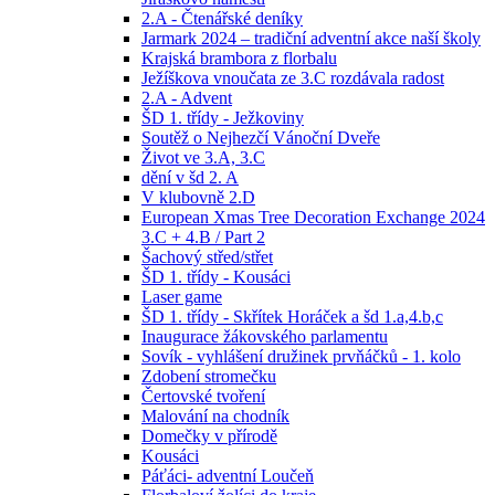
2.A - Čtenářské deníky
Jarmark 2024 – tradiční adventní akce naší školy
Krajská brambora z florbalu
Ježíškova vnoučata ze 3.C rozdávala radost
2.A - Advent
ŠD 1. třídy - Ježkoviny
Soutěž o Nejhezčí Vánoční Dveře
Život ve 3.A, 3.C
dění v šd 2. A
V klubovně 2.D
European Xmas Tree Decoration Exchange 2024
3.C + 4.B / Part 2
Šachový střed/střet
ŠD 1. třídy - Kousáci
Laser game
ŠD 1. třídy - Skřítek Horáček a šd 1.a,4.b,c
Inaugurace žákovského parlamentu
Sovík - vyhlášení družinek prvňáčků - 1. kolo
Zdobení stromečku
Čertovské tvoření
Malování na chodník
Domečky v přírodě
Kousáci
Páťáci- adventní Loučeň