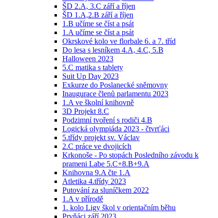
ŠD 2.A, 3.C září a říjen
ŠD 1.A,2.B září a říjen
1.B učíme se číst a psát
1.A učíme se číst a psát
Okrskové kolo ve florbale 6. a 7. tříd
Do lesa s lesníkem 4.A, 4.C, 5.B
Halloween 2023
5.C matika s tablety
Suit Up Day 2023
Exkurze do Poslanecké sněmovny
Inaugurace členů parlamentu 2023
1.A ve školní knihovně
3D Projekt 8.C
Podzimní tvoření s rodiči 4.B
Logická olympiáda 2023 - čtvrťáci
5.třídy projekt sv. Václav
2.C práce ve dvojicích
Krkonoše - Po stopách Posledního závodu k
prameni Labe 5.C+8.B+9.A
Knihovna 9.A čte 1.A
Atletika 4.třídy 2023
Putování za sluníčkem 2022
1.A v přírodě
1. kolo Ligy škol v orientačním běhu
Prvňáci září 2023