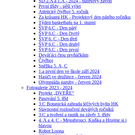
ŠD 2.A a 1.A - 2024 - štafetový závod
První třídy - pěší výlet
Atletický čtyřboj 5. ročník
Za krásami HK - Projektový den pátého ročníku
Týden basketbalu na 1. stupni
ŠVP 6.C - Den pátý
ŠVP 6.C - Den čtvrtý
ŠVP 6. C - Den třetí
ŠVP 6.C - Den druhý
ŠVP 6.C - Den první
Deváťáci čtou prvňáčkům
Čtyřboj
Sněžka 5. A, C
1.a první den ve škole září 2024
Hasiči ve družince - červen 2024
Olympiáda naruby - červen 2024
Fotogalerie 2023 - 2024
Projekt „DVEŘE“
Pasování 5. tříd
3.C Botanická zahrada léčivých bylin HK
Slavnostní rozloučení devátých ročníků
3.C a tvoření a rautík na závěr 3. třídy
4. A a 4. C - Megabrouci, Kuňka a Hrajme si i
hlavou
Robot Loona