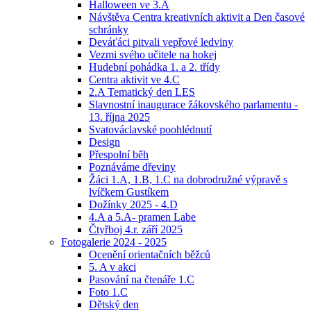
Halloween ve 3.A
Návštěva Centra kreativních aktivit a Den časové
schránky
Deváťáci pitvali vepřové ledviny
Vezmi svého učitele na hokej
Hudební pohádka 1. a 2. třídy
Centra aktivit ve 4.C
2.A Tematický den LES
Slavnostní inaugurace žákovského parlamentu -
13. října 2025
Svatováclavské poohlédnutí
Design
Přespolní běh
Poznáváme dřeviny
Žáci 1.A, 1.B, 1.C na dobrodružné výpravě s
lvíčkem Gustíkem
Dožínky 2025 - 4.D
4.A a 5.A- pramen Labe
Čtyřboj 4.r. září 2025
Fotogalerie 2024 - 2025
Ocenění orientačních běžců
5. A v akci
Pasování na čtenáře 1.C
Foto 1.C
Dětský den