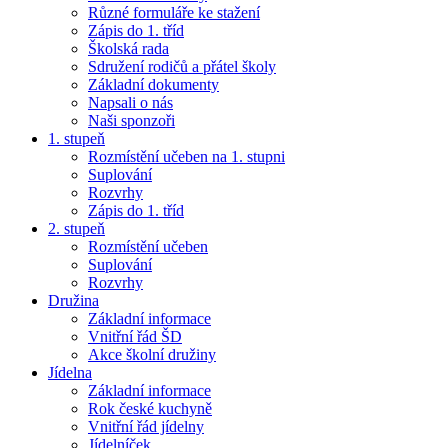
Různé formuláře ke stažení
Zápis do 1. tříd
Školská rada
Sdružení rodičů a přátel školy
Základní dokumenty
Napsali o nás
Naši sponzoři
1. stupeň
Rozmístění učeben na 1. stupni
Suplování
Rozvrhy
Zápis do 1. tříd
2. stupeň
Rozmístění učeben
Suplování
Rozvrhy
Družina
Základní informace
Vnitřní řád ŠD
Akce školní družiny
Jídelna
Základní informace
Rok české kuchyně
Vnitřní řád jídelny
Jídelníček