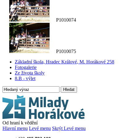
P1010074
P1010075
Základní škola, Hradec Králové, M. Horákové 258
Fotogalerie
Ze života školy
8.B - výlet
Hledat
Od hraní k vědění
Hlavní menu
Levé menu
Skrýt Levé menu