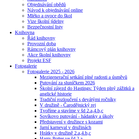
Objednávání obědů
Návod k objednávání online
Mléko a ovoce do škol
Vize školní jídelny
Bezpečnostní listy
Knihovna
Řád knihovny
Provozní doba
Rámcový plán knihovny
Akce školní knihovny
Projekt ESF
Fotogalerie
Fotogalerie 2025 - 2026
Mezigenerační setkání plné radosti a úsměvů
Putování za sluníčkem 2026
Školní zájezd do Hastings: Týden plný zážitků a
anglické historie
Tradiční rozloučení s devátými ročníky
V družině - Čarodějnický rej
Tvoříme a stavíme v šd 2.a,4.b,c
Sovíkovo putování - hádanky a úkoly
Představení v družince s kozami
Jarní karneval v družinách
Hrátky v družině 2.a,4.b,c
Harry Potter ve šd 2.a