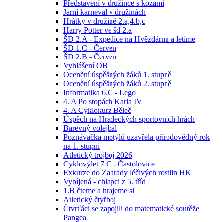
Představení v družince s kozami
Jarní karneval v družinách
Hrátky v družině 2.a,4.b,c
Harry Potter ve šd 2.a
ŠD 2.A - Expedice na Hvězdárnu a letíme
ŠD 1.C - Červen
ŠD 2.B - Červen
Vyhlášení OB
Ocenění úspěšných žáků 1. stupně
Ocenění úspěšných žáků 2. stupně
Informatika 6.C - Lego
4. A Po stopách Karla IV
4. A Cyklokurz Běleč
Úspěch na Hradeckých sportovních hrách
Barevný volejbal
Poznávačka motýlů uzavřela přírodovědný rok
na 1. stupni
Atletický trojboj 2026
Cyklovýlet 7.C - Častolovice
Exkurze do Zahrady léčivých rostlin HK
Vybíjená - chlapci z 5. tříd
1.B čteme a hrajeme si
Atletický čtyřboj
Čtvrťáci se zapojili do matematické soutěže
Pangea