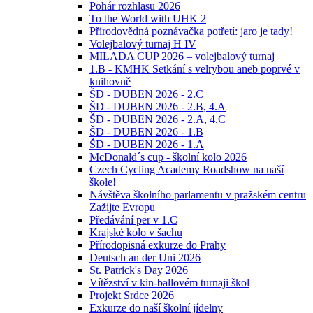
Pohár rozhlasu 2026
To the World with UHK 2
Přírodovědná poznávačka potřetí: jaro je tady!
Volejbalový turnaj H IV
MILADA CUP 2026 – volejbalový turnaj
1.B - KMHK Setkání s velrybou aneb poprvé v
knihovně
ŠD - DUBEN 2026 - 2.C
ŠD - DUBEN 2026 - 2.B, 4.A
ŠD - DUBEN 2026 - 2.A, 4.C
ŠD - DUBEN 2026 - 1.B
ŠD - DUBEN 2026 - 1.A
McDonald´s cup - školní kolo 2026
Czech Cycling Academy Roadshow na naší
škole!
Návštěva školního parlamentu v pražském centru
Zažijte Evropu
Předávání per v 1.C
Krajské kolo v šachu
Přírodopisná exkurze do Prahy
Deutsch an der Uni 2026
St. Patrick's Day 2026
Vítězství v kin-ballovém turnaji škol
Projekt Srdce 2026
Exkurze do naší školní jídelny