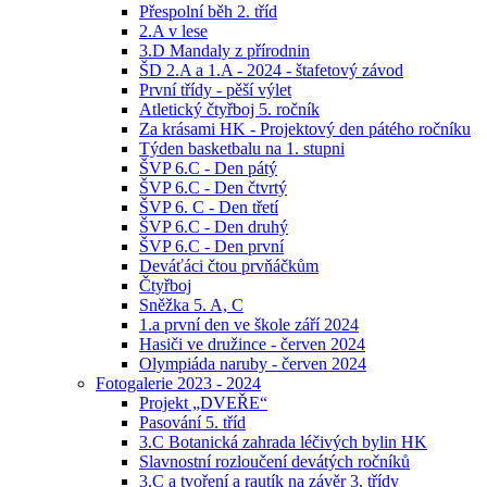
Přespolní běh 2. tříd
2.A v lese
3.D Mandaly z přírodnin
ŠD 2.A a 1.A - 2024 - štafetový závod
První třídy - pěší výlet
Atletický čtyřboj 5. ročník
Za krásami HK - Projektový den pátého ročníku
Týden basketbalu na 1. stupni
ŠVP 6.C - Den pátý
ŠVP 6.C - Den čtvrtý
ŠVP 6. C - Den třetí
ŠVP 6.C - Den druhý
ŠVP 6.C - Den první
Deváťáci čtou prvňáčkům
Čtyřboj
Sněžka 5. A, C
1.a první den ve škole září 2024
Hasiči ve družince - červen 2024
Olympiáda naruby - červen 2024
Fotogalerie 2023 - 2024
Projekt „DVEŘE“
Pasování 5. tříd
3.C Botanická zahrada léčivých bylin HK
Slavnostní rozloučení devátých ročníků
3.C a tvoření a rautík na závěr 3. třídy