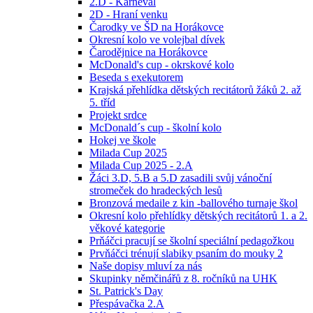
2.D - Karneval
2D - Hraní venku
Čarodky ve ŠD na Horákovce
Okresní kolo ve volejbal dívek
Čarodějnice na Horákovce
McDonald's cup - okrskové kolo
Beseda s exekutorem
Krajská přehlídka dětských recitátorů žáků 2. až
5. tříd
Projekt srdce
McDonald´s cup - školní kolo
Hokej ve škole
Milada Cup 2025
Milada Cup 2025 - 2.A
Žáci 3.D, 5.B a 5.D zasadili svůj vánoční
stromeček do hradeckých lesů
Bronzová medaile z kin -ballového turnaje škol
Okresní kolo přehlídky dětských recitátorů 1. a 2.
věkové kategorie
Prňáčci pracují se školní speciální pedagožkou
Prvňáčci trénují slabiky psaním do mouky 2
Naše dopisy mluví za nás
Skupinky němčinářů z 8. ročníků na UHK
St. Patrick's Day
Přespávačka 2.A