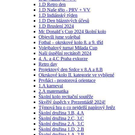
1.D Retro den
1.D Naše tělo - PRV + VV
1.D Indiánský týden
1.D Den bláznivých účesů
1.D Bruslení 2024
Mc Donald´s Cup 2024 školní kolo
Objevili jsme volejbal
Fotbal – okrskové kolo 8. a 9. tříd
Volejbalový turnaj Milada Cup
Naši úspěšní recitátoři 2024
4. A. a 4.C Praha exkurze
Retro day
Projektový den Srdce v 8.A a 8.B
Okrskové kolo II. kategorie ve vybíjené
Prvňáci - prostorová orientace
1.A karneval
2.A matematika
Školní kolo recitační soutěže
Skvělý úspěch v Prezentiádě 2024!
Týmová hra o co nejdelší papírový řetěz
Školní družina 3.B, 4.A
Školní družina 2.C, 3.C
Školní družina 2.A, 3.C
Školní družina 1.D, 2.B
Školní družina 1.A, 2.B