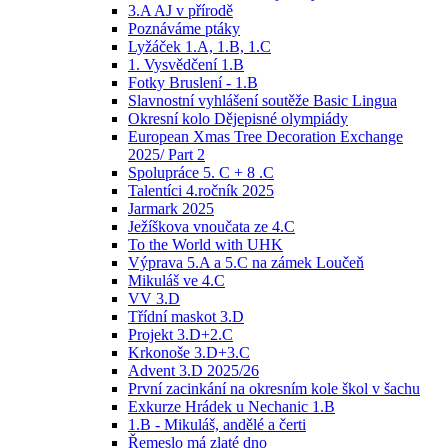
3.A AJ v přírodě
Poznáváme ptáky
Lyžáček 1.A, 1.B, 1.C
1. Vysvědčení 1.B
Fotky Bruslení - 1.B
Slavnostní vyhlášení soutěže Basic Lingua
Okresní kolo Dějepisné olympiády
European Xmas Tree Decoration Exchange
2025/ Part 2
Spolupráce 5. C + 8 .C
Talentíci 4.ročník 2025
Jarmark 2025
Ježíškova vnoučata ze 4.C
To the World with UHK
Výprava 5.A a 5.C na zámek Loučeň
Mikuláš ve 4.C
VV 3.D
Třídní maskot 3.D
Projekt 3.D+2.C
Krkonoše 3.D+3.C
Advent 3.D 2025/26
První zacinkání na okresním kole škol v šachu
Exkurze Hrádek u Nechanic 1.B
1.B - Mikuláš, andělé a čerti
Řemeslo má zlaté dno