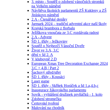
3. místo - Soutěž o zdobení vánočních stromků
na Velkém náměstí
Návštěva školních parlamentů ZŠ Kukleny a ZŠ
Jiráskovo náměstí
2.A - Čtenářské deníky
Jarmark 2024 – tradiční adventní akce naší školy
Krajská brambora z florbalu
Ježíškova vnoučata ze 3.C rozdávala radost
2.A - Advent
ŠD 1. třídy - Ježkoviny
Soutěž o Nejhezčí Vánoční Dveře
Život ve 3.A, 3.C
dění v šd 2. A
V klubovně 2.D
European Xmas Tree Decoration Exchange 2024
3.C + 4.B / Part 2
Šachový střed/střet
ŠD 1. třídy - Kousáci
Laser game
ŠD 1. třídy - Skřítek Horáček a šd 1.a,4.b,c
Inaugurace žákovského parlamentu
Sovík - vyhlášení družinek prvňáčků - 1. kolo
Zdobení stromečku
Čertovské tvoření
Malování na chodník