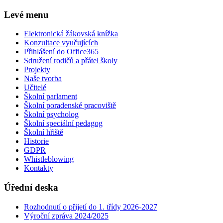
Levé menu
Elektronická žákovská knížka
Konzultace vyučujících
Přihlášení do Office365
Sdružení rodičů a přátel školy
Projekty
Naše tvorba
Učitelé
Školní parlament
Školní poradenské pracoviště
Školní psycholog
Školní speciální pedagog
Školní hřiště
Historie
GDPR
Whistleblowing
Kontakty
Úřední deska
Rozhodnutí o přijetí do 1. třídy 2026-2027
Výroční zpráva 2024/2025