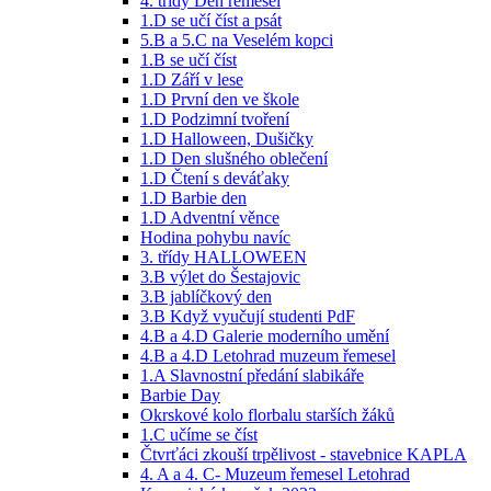
4. třídy Den řemesel
1.D se učí číst a psát
5.B a 5.C na Veselém kopci
1.B se učí číst
1.D Září v lese
1.D První den ve škole
1.D Podzimní tvoření
1.D Halloween, Dušičky
1.D Den slušného oblečení
1.D Čtení s deváťaky
1.D Barbie den
1.D Adventní věnce
Hodina pohybu navíc
3. třídy HALLOWEEN
3.B výlet do Šestajovic
3.B jablíčkový den
3.B Když vyučují studenti PdF
4.B a 4.D Galerie moderního umění
4.B a 4.D Letohrad muzeum řemesel
1.A Slavnostní předání slabikáře
Barbie Day
Okrskové kolo florbalu starších žáků
1.C učíme se číst
Čtvrťáci zkouší trpělivost - stavebnice KAPLA
4. A a 4. C- Muzeum řemesel Letohrad