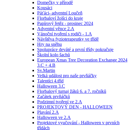
Domečky v přírodě
Kousáci
Páťáci- adventní Loučeň
Florbaloví žolíci do kraje
Papírový řetěz - prosinec 2024
Adventní věnce 2.A
Vánoční tvoření s rodiči - 1.A
Návštěva fyzioterapeutky ve třídě
Hry na sněhu
Spolupráce deváté a první třídy pokračuje
Školní kolo šachů
European Xmas Tree Decoration Exchange 2024
3.C + 4.B
Sv.Martin
Velká událost pro naše prvňáčky
Talentíci 4.tříd
Halloween 3.C
Florbalový turnaj žáků 6. a 7. ročníků
Začátek prvňáčků
Podzimní tvoření ve 2.A
PROJEKTOVÝ DEN - HALLOWEEN
Plavání 2.A
Halloween ve 2.A
Projektové vyučování - Halloween v prvních
třídách