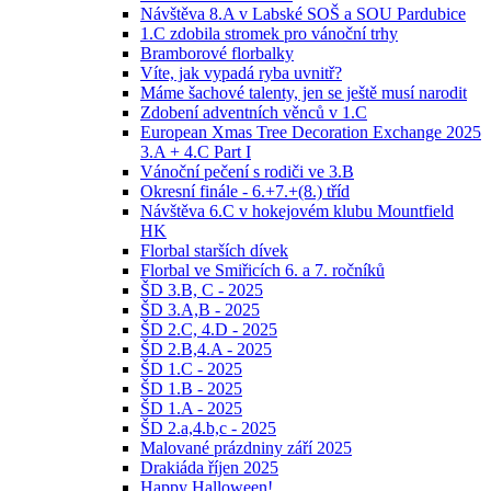
Návštěva 8.A v Labské SOŠ a SOU Pardubice
1.C zdobila stromek pro vánoční trhy
Bramborové florbalky
Víte, jak vypadá ryba uvnitř?
Máme šachové talenty, jen se ještě musí narodit
Zdobení adventních věnců v 1.C
European Xmas Tree Decoration Exchange 2025
3.A + 4.C Part I
Vánoční pečení s rodiči ve 3.B
Okresní finále - 6.+7.+(8.) tříd
Návštěva 6.C v hokejovém klubu Mountfield
HK
Florbal starších dívek
Florbal ve Smiřicích 6. a 7. ročníků
ŠD 3.B, C - 2025
ŠD 3.A,B - 2025
ŠD 2.C, 4.D - 2025
ŠD 2.B,4.A - 2025
ŠD 1.C - 2025
ŠD 1.B - 2025
ŠD 1.A - 2025
ŠD 2.a,4.b,c - 2025
Malované prázdniny září 2025
Drakiáda říjen 2025
Happy Halloween!