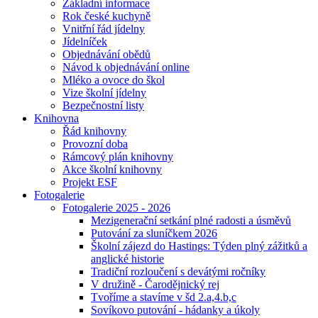
Základní informace
Rok české kuchyně
Vnitřní řád jídelny
Jídelníček
Objednávání obědů
Návod k objednávání online
Mléko a ovoce do škol
Vize školní jídelny
Bezpečnostní listy
Knihovna
Řád knihovny
Provozní doba
Rámcový plán knihovny
Akce školní knihovny
Projekt ESF
Fotogalerie
Fotogalerie 2025 - 2026
Mezigenerační setkání plné radosti a úsměvů
Putování za sluníčkem 2026
Školní zájezd do Hastings: Týden plný zážitků a
anglické historie
Tradiční rozloučení s devátými ročníky
V družině - Čarodějnický rej
Tvoříme a stavíme v šd 2.a,4.b,c
Sovíkovo putování - hádanky a úkoly