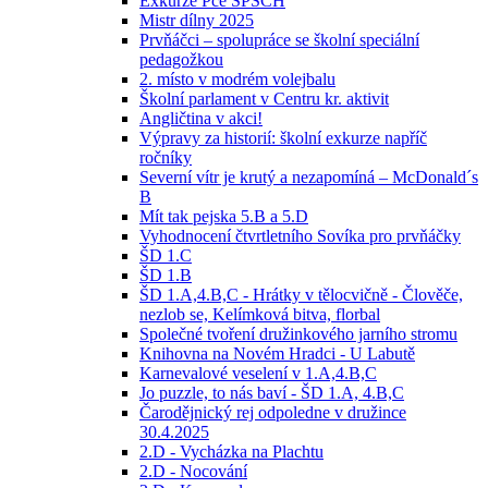
Exkurze Pce SPŠCH
Mistr dílny 2025
Prvňáčci – spolupráce se školní speciální
pedagožkou
2. místo v modrém volejbalu
Školní parlament v Centru kr. aktivit
Angličtina v akci!
Výpravy za historií: školní exkurze napříč
ročníky
Severní vítr je krutý a nezapomíná – McDonald´s
B
Mít tak pejska 5.B a 5.D
Vyhodnocení čtvrtletního Sovíka pro prvňáčky
ŠD 1.C
ŠD 1.B
ŠD 1.A,4.B,C - Hrátky v tělocvičně - Člověče,
nezlob se, Kelímková bitva, florbal
Společné tvoření družinkového jarního stromu
Knihovna na Novém Hradci - U Labutě
Karnevalové veselení v 1.A,4.B,C
Jo puzzle, to nás baví - ŠD 1.A, 4.B,C
Čarodějnický rej odpoledne v družince
30.4.2025
2.D - Vycházka na Plachtu
2.D - Nocování