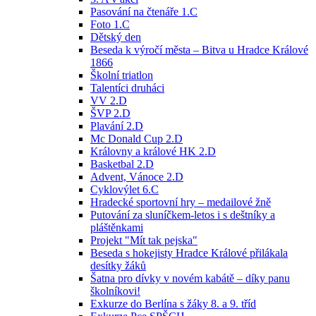
Pasování na čtenáře 1.C
Foto 1.C
Dětský den
Beseda k výročí města – Bitva u Hradce Králové
1866
Školní triatlon
Talentíci druháci
VV 2.D
ŠVP 2.D
Plavání 2.D
Mc Donald Cup 2.D
Královny a králové HK 2.D
Basketbal 2.D
Advent, Vánoce 2.D
Cyklovýlet 6.C
Hradecké sportovní hry – medailové žně
Putování za sluníčkem-letos i s deštníky a
pláštěnkami
Projekt "Mít tak pejska"
Beseda s hokejisty Hradce Králové přilákala
desítky žáků
Šatna pro dívky v novém kabátě – díky panu
školníkovi!
Exkurze do Berlína s žáky 8. a 9. tříd