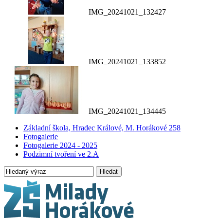
IMG_20241021_132427
IMG_20241021_133852
IMG_20241021_134445
Základní škola, Hradec Králové, M. Horákové 258
Fotogalerie
Fotogalerie 2024 - 2025
Podzimní tvoření ve 2.A
Hledat