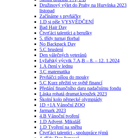
Družinový výlet do Prahy na Hurvínka 2023
listopad
Začínáme s prvňáčky
1.D si píše VYSVĚDČENÍ
Bad Hair Day
Čtvrťáci talentíci a berušky
5. třídy turnaj florbal
No Backpack Day
5.C bruslení
Den válečných veteránů
Lyžařský výcvik 7.A,B – 8. – 12. 1.2024
1.A čtení v lednu
3.C matematika
Prvňáčci píšou do mouky
5.C Kurz přežití ve světě financí
Předání finančního daru nadačnímu fondu
Láska rohatá dramat.kroužek 2023
Školní kolo německé olympiády
1D +1A Vánoční ZOO
Jarmark 2023
4.B Vánoční tvoření
1.D Advent, Mikuláš
1.D Tvoření na sněhu
Čtvrťáci talentíci - spolupráce týmů