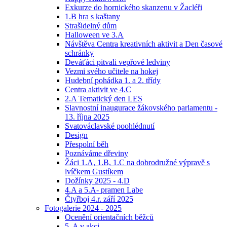
Exkurze do hornického skanzenu v Žacléři
1.B hra s kaštany
Strašidelný dům
Halloween ve 3.A
Návštěva Centra kreativních aktivit a Den časové
schránky
Deváťáci pitvali vepřové ledviny
Vezmi svého učitele na hokej
Hudební pohádka 1. a 2. třídy
Centra aktivit ve 4.C
2.A Tematický den LES
Slavnostní inaugurace žákovského parlamentu -
13. října 2025
Svatováclavské poohlédnutí
Design
Přespolní běh
Poznáváme dřeviny
Žáci 1.A, 1.B, 1.C na dobrodružné výpravě s
lvíčkem Gustíkem
Dožínky 2025 - 4.D
4.A a 5.A- pramen Labe
Čtyřboj 4.r. září 2025
Fotogalerie 2024 - 2025
Ocenění orientačních běžců
5. A v akci