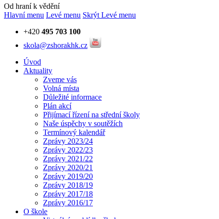
Od hraní k vědění
Hlavní menu
Levé menu
Skrýt Levé menu
+420
495 703 100
skola@zshorakhk.cz
Úvod
Aktuality
Zveme vás
Volná místa
Důležité informace
Plán akcí
Přijímací řízení na střední školy
Naše úspěchy v soutěžích
Termínový kalendář
Zprávy 2023/24
Zprávy 2022/23
Zprávy 2021/22
Zprávy 2020/21
Zprávy 2019/20
Zprávy 2018/19
Zprávy 2017/18
Zprávy 2016/17
O škole