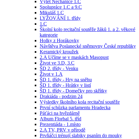
Výlet Nechanice 1.C
Spolupráce 1.C a 9.C
Mikuláš 1.C
LYŽOVÁNÍ 1. třídy
1.C
Školní kolo recitační soutěže žáků 1. a 2. věkové
kategorie
Holky z Horákovky
Návštěva Poslanecké sněmovny České republiky
Keramický kroužek
2.A Učíme se v maskách Masopust
Život ve 3.D, 3.C
ŠD 2. třídy - Venku
Život v 1.A
ŠD 1. třídy - Hry na sněhu
ŠD 1. třídy - Hrátky v listí
ŠD 1. třídy - Domečky pro skřítky
Drakiáda - podzim 24
Výsledky školního kola recitační soutěže
První schůzka parlamentu Hradecka
Páťáci na hvězdárně
Album Florbal 5. tříd
Prezentiáda - 1.místo
2.A TV, PRV v přírodě
Prvňáčci trénují slabiky psaním do mouky