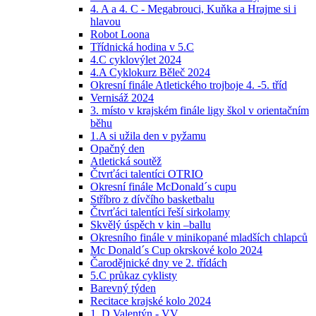
4. A a 4. C - Megabrouci, Kuňka a Hrajme si i
hlavou
Robot Loona
Třídnická hodina v 5.C
4.C cyklovýlet 2024
4.A Cyklokurz Běleč 2024
Okresní finále Atletického trojboje 4. -5. tříd
Vernisáž 2024
3. místo v krajském finále ligy škol v orientačním
běhu
1.A si užila den v pyžamu
Opačný den
Atletická soutěž
Čtvrťáci talentíci OTRIO
Okresní finále McDonald´s cupu
Stříbro z dívčího basketbalu
Čtvrťáci talentíci řeší sirkolamy
Skvělý úspěch v kin –ballu
Okresního finále v minikopané mladších chlapců
Mc Donald´s Cup okrskové kolo 2024
Čarodějnické dny ve 2. třídách
5.C průkaz cyklisty
Barevný týden
Recitace krajské kolo 2024
1. D Valentýn - VV