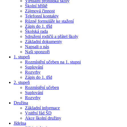
Virtuální prohlídka školy
Školní hřiště
Zájmová činnost
Telefonní kontakty
Různé formuláře ke stažení
Zápis do 1. tříd
Školská rada
Sdružení rodičů a přátel školy
Základní dokumenty
Napsali o nás
Naši sponzoři
1. stupeň
Rozmístění učeben na 1. stupni
Suplování
Rozvrhy
Zápis do 1. tříd
2. stupeň
Rozmístění učeben
Suplování
Rozvrhy
Družina
Základní informace
Vnitřní řád ŠD
Akce školní družiny
Jídelna