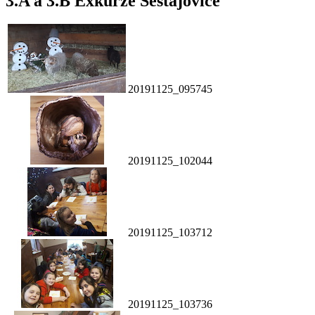
3.A a 3.B Exkurze Šestajovice
20191125_095745
20191125_102044
20191125_103712
20191125_103736