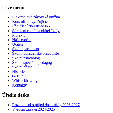
Levé menu
Elektronická žákovská knížka
Konzultace vyučujících
Přihlášení do Office365
Sdružení rodičů a přátel školy
Projekty
Naše tvorba
Učitelé
Školní parlament
Školní poradenské pracoviště
Školní psycholog
Školní speciální pedagog
Školní hřiště
Historie
GDPR
Whistleblowing
Kontakty
Úřední deska
Rozhodnutí o přijetí do 1. třídy 2026-2027
Výroční zpráva 2024/2025