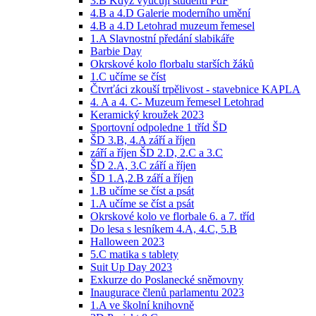
3.B Když vyučují studenti PdF
4.B a 4.D Galerie moderního umění
4.B a 4.D Letohrad muzeum řemesel
1.A Slavnostní předání slabikáře
Barbie Day
Okrskové kolo florbalu starších žáků
1.C učíme se číst
Čtvrťáci zkouší trpělivost - stavebnice KAPLA
4. A a 4. C- Muzeum řemesel Letohrad
Keramický kroužek 2023
Sportovní odpoledne 1 tříd ŠD
ŠD 3.B, 4.A září a říjen
září a říjen ŠD 2.D, 2.C a 3.C
ŠD 2.A, 3.C září a říjen
ŠD 1.A,2.B září a říjen
1.B učíme se číst a psát
1.A učíme se číst a psát
Okrskové kolo ve florbale 6. a 7. tříd
Do lesa s lesníkem 4.A, 4.C, 5.B
Halloween 2023
5.C matika s tablety
Suit Up Day 2023
Exkurze do Poslanecké sněmovny
Inaugurace členů parlamentu 2023
1.A ve školní knihovně