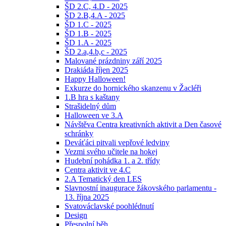
ŠD 2.C, 4.D - 2025
ŠD 2.B,4.A - 2025
ŠD 1.C - 2025
ŠD 1.B - 2025
ŠD 1.A - 2025
ŠD 2.a,4.b,c - 2025
Malované prázdniny září 2025
Drakiáda říjen 2025
Happy Halloween!
Exkurze do hornického skanzenu v Žacléři
1.B hra s kaštany
Strašidelný dům
Halloween ve 3.A
Návštěva Centra kreativních aktivit a Den časové
schránky
Deváťáci pitvali vepřové ledviny
Vezmi svého učitele na hokej
Hudební pohádka 1. a 2. třídy
Centra aktivit ve 4.C
2.A Tematický den LES
Slavnostní inaugurace žákovského parlamentu -
13. října 2025
Svatováclavské poohlédnutí
Design
Přespolní běh