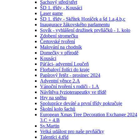
Šachový střed/střet
ŠD 1. třídy - Kousáci
Laser game
ŠD 1. třídy - Skřítek Horáček a šd 1.a,4.b,c
Inaugurace žákovského parlamentu
Sovík - vyhlášení družinek prvňáčků - 1. kolo
Zdobení stromečku
Čertovské tvoření
Malování na chodník
Domečky v přírodě
Kousáci
Páťáci- adventní Loučeň
Florbaloví žolíci do kraje
Papírový řetěz - prosinec 2024
Adventní věnce 2.A
Vánoční tvoření s rodiči - 1.A
Návštěva fyzioterapeutky ve třídě
Hry na sněhu
Spolupráce deváté a první třídy pokračuje
Školní kolo šachů
European Xmas Tree Decoration Exchange 2024
3.C + 4.B
Sv.Martin
Velká událost pro naše prvňáčky
Talentíci 4.tříd