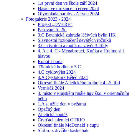
1.a první den ve škole září 2024
Hasiči ve družince - červen 2024
Olympiáda naruby - červen 2024
Fotogalerie 2023 - 2024
Projekt „DVEŘE“
Pasování 5. tříd
3.C Botanická zahrada léčivých bylin HK
Slavnostní rozloučení devátých ročníků
3.C a tvoření a rautík na závěr 3. třídy
4. A a 4. C - Megabrouci, Kuňka a Hrajme si i
hlavou
Robot Loona
Třídnická hodina v 5.C
4.C cyklovýlet 2024
4.A Cyklokurz Běleč 2024
Okresní finále Atletického trojboje 4. -5. tříd
Vernisáž 2024
3. místo v krajském finále ligy škol v orientačním
běhu
1.A si užila den v pyžamu
Opačný den
Atletická soutěž
Čtvrťáci talentíci OTRIO
Okresní finále McDonald´s cupu
Stříbro z dívčího basketbalu