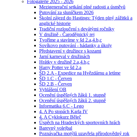
Fotogalerie 2025 - 2026
Mezigenerační setkání plné radosti a úsměvů
Putování za sluníčkem 2026
Školní zájezd do Hastings: Týden plný zážitků a
anglické historie
Tradiční rozloučení s devátými ročníky
V družině - Čarodějnický rej
Tvoříme a stavíme v šd 2.a,4.b,c
Sovíkovo putování - hádanky a úkoly
Představení v družince s kozami
Jarní karneval v družinách
Hrátky v družině 2.a,4.b,c
Harry Potter ve šd 2.a
ŠD 2.A - Expedice na Hvězdárnu a letíme
ŠD 1.C - Červen
ŠD 2.B - Červen
Vyhlášení OB
Ocenění úspěšných žáků 1. stupně
Ocenění úspěšných žáků 2. stupně
Informatika 6.C - Lego
4. A Po stopách Karla IV
4. A Cyklokurz Běleč
Úspěch na Hradeckých sportovních hrách
Barevný volejbal
Poznávačka motýlů uzavřela přírodovědný rok