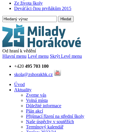
Ze života školy
Deváťáci čtou prvňákům 2015
Hledat
Od hraní k vědění
Hlavní menu
Levé menu
Skrýt Levé menu
+420
495 703 100
skola@zshorakhk.cz
Úvod
Aktuality
Zveme vás
Volná místa
Důležité informace
Plán akcí
Přijímací řízení na střední školy
Naše úspěchy v soutěžích
Termínový kalendář