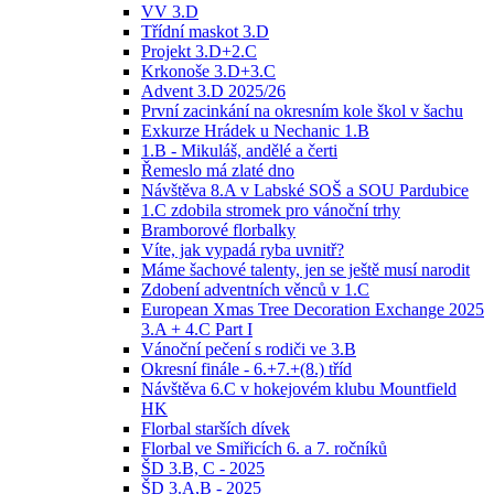
VV 3.D
Třídní maskot 3.D
Projekt 3.D+2.C
Krkonoše 3.D+3.C
Advent 3.D 2025/26
První zacinkání na okresním kole škol v šachu
Exkurze Hrádek u Nechanic 1.B
1.B - Mikuláš, andělé a čerti
Řemeslo má zlaté dno
Návštěva 8.A v Labské SOŠ a SOU Pardubice
1.C zdobila stromek pro vánoční trhy
Bramborové florbalky
Víte, jak vypadá ryba uvnitř?
Máme šachové talenty, jen se ještě musí narodit
Zdobení adventních věnců v 1.C
European Xmas Tree Decoration Exchange 2025
3.A + 4.C Part I
Vánoční pečení s rodiči ve 3.B
Okresní finále - 6.+7.+(8.) tříd
Návštěva 6.C v hokejovém klubu Mountfield
HK
Florbal starších dívek
Florbal ve Smiřicích 6. a 7. ročníků
ŠD 3.B, C - 2025
ŠD 3.A,B - 2025