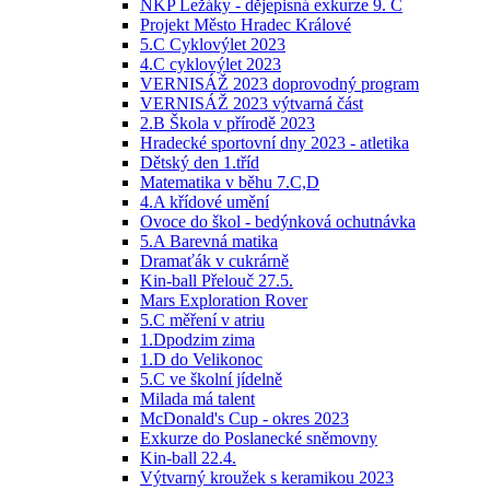
NKP Ležáky - dějepisná exkurze 9. C
Projekt Město Hradec Králové
5.C Cyklovýlet 2023
4.C cyklovýlet 2023
VERNISÁŽ 2023 doprovodný program
VERNISÁŽ 2023 výtvarná část
2.B Škola v přírodě 2023
Hradecké sportovní dny 2023 - atletika
Dětský den 1.tříd
Matematika v běhu 7.C,D
4.A křídové umění
Ovoce do škol - bedýnková ochutnávka
5.A Barevná matika
Dramaťák v cukrárně
Kin-ball Přelouč 27.5.
Mars Exploration Rover
5.C měření v atriu
1.Dpodzim zima
1.D do Velikonoc
5.C ve školní jídelně
Milada má talent
McDonald's Cup - okres 2023
Exkurze do Poslanecké sněmovny
Kin-ball 22.4.
Výtvarný kroužek s keramikou 2023