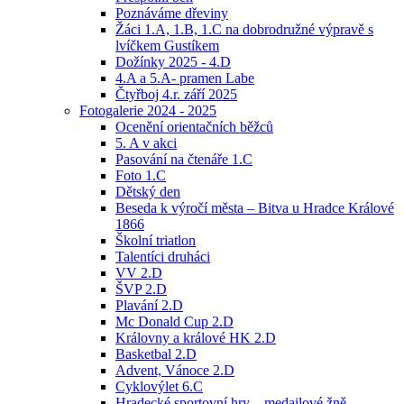
Poznáváme dřeviny
Žáci 1.A, 1.B, 1.C na dobrodružné výpravě s
lvíčkem Gustíkem
Dožínky 2025 - 4.D
4.A a 5.A- pramen Labe
Čtyřboj 4.r. září 2025
Fotogalerie 2024 - 2025
Ocenění orientačních běžců
5. A v akci
Pasování na čtenáře 1.C
Foto 1.C
Dětský den
Beseda k výročí města – Bitva u Hradce Králové
1866
Školní triatlon
Talentíci druháci
VV 2.D
ŠVP 2.D
Plavání 2.D
Mc Donald Cup 2.D
Královny a králové HK 2.D
Basketbal 2.D
Advent, Vánoce 2.D
Cyklovýlet 6.C
Hradecké sportovní hry – medailové žně