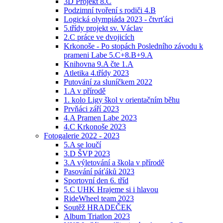
3D Projekt 8.C
Podzimní tvoření s rodiči 4.B
Logická olympiáda 2023 - čtvrťáci
5.třídy projekt sv. Václav
2.C práce ve dvojicích
Krkonoše - Po stopách Posledního závodu k
prameni Labe 5.C+8.B+9.A
Knihovna 9.A čte 1.A
Atletika 4.třídy 2023
Putování za sluníčkem 2022
1.A v přírodě
1. kolo Ligy škol v orientačním běhu
Prvňáci září 2023
4.A Pramen Labe 2023
4.C Krkonoše 2023
Fotogalerie 2022 - 2023
5.A se loučí
3.D ŠVP 2023
3.A výletování a škola v přírodě
Pasování páťáků 2023
Sportovní den 6. tříd
5.C UHK Hrajeme si i hlavou
RideWheel team 2023
Soutěž HRADEČEK
Album Triatlon 2023