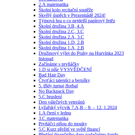
2.A matematika
Školní kolo recitační soutěže
Skvělý úspěch v Prezentiádě 2024!
Týmová hra o co nejdelší papírový řetěz
Školní družina 3.B, 4.A
Školní družina 2.C, 3.C
Školní družina 2.A, 3.C
Školní družina 1.D, 2.B
Školní družina 1.A, 2.B
Družinový výlet do Prahy na Hurvínka 2023
listopad
Začínáme s prvňáčky
1.D si píše VYSVĚDČENÍ
Bad Hair Day
Čtvrťáci talentíci a berušky
5. třídy turnaj florbal
No Backpack Day
5.C bruslení
Den válečných veteránů
Lyžařský výcvik 7.A,B – 8. – 12. 1.2024
1.A čtení v lednu
3.C matematika
Prvňáčci píšou do mouky
5.C Kurz přežití ve světě financí
Předání finančního daru nadačnímu fondu