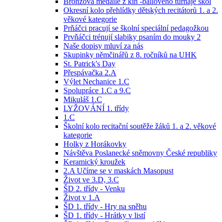
Bronzová medaile z kin -ballového turnaje škol
Okresní kolo přehlídky dětských recitátorů 1. a 2.
věkové kategorie
Prňáčci pracují se školní speciální pedagožkou
Prvňáčci trénují slabiky psaním do mouky 2
Naše dopisy mluví za nás
Skupinky němčinářů z 8. ročníků na UHK
St. Patrick's Day
Přespávačka 2.A
Výlet Nechanice 1.C
Spolupráce 1.C a 9.C
Mikuláš 1.C
LYŽOVÁNÍ 1. třídy
1.C
Školní kolo recitační soutěže žáků 1. a 2. věkové
kategorie
Holky z Horákovky
Návštěva Poslanecké sněmovny České republiky
Keramický kroužek
2.A Učíme se v maskách Masopust
Život ve 3.D, 3.C
ŠD 2. třídy - Venku
Život v 1.A
ŠD 1. třídy - Hry na sněhu
ŠD 1. třídy - Hrátky v listí