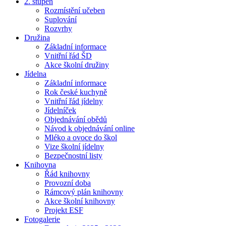
2. stupeň
Rozmístění učeben
Suplování
Rozvrhy
Družina
Základní informace
Vnitřní řád ŠD
Akce školní družiny
Jídelna
Základní informace
Rok české kuchyně
Vnitřní řád jídelny
Jídelníček
Objednávání obědů
Návod k objednávání online
Mléko a ovoce do škol
Vize školní jídelny
Bezpečnostní listy
Knihovna
Řád knihovny
Provozní doba
Rámcový plán knihovny
Akce školní knihovny
Projekt ESF
Fotogalerie