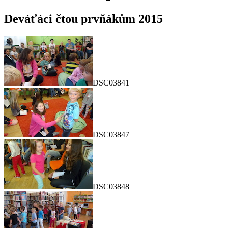
Deváťáci čtou prvňákům 2015
DSC03841
DSC03847
DSC03848