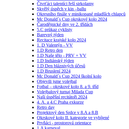
Čtvrťáci talentíci řeší sirkolamy
Skvělý úspěch v kin –ballu
Okresního finále v minikopané mladších chlapců
Mc Donald´s Cup okrskové kolo 2024
Čarodějnické dny ve 2. třídách
5.C průkaz cyklisty
Barevný týden
Recitace krajské kolo 2024
1. D Valentýn - VV
1.D Retro den
1.D Naše tělo - PRV + VV
1.D Indiánský týden
1.D Den bláznivých účesů
1.D Bruslení 2024
Mc Donald´s Cup 2024 školní kolo
Objevili jsme volejbal
Fotbal – okrskové kolo 8. a 9. tříd
Volejbalový turnaj Milada Cup
Naši úspěšní recitátoři 2024
4. A. a 4.C Praha exkurze
Retro day
Projektový den Srdce v 8.A a 8.B
Okrskové kolo II. kategorie ve vybíjené
Prvňáci - prostorová orientace
1.A karneval