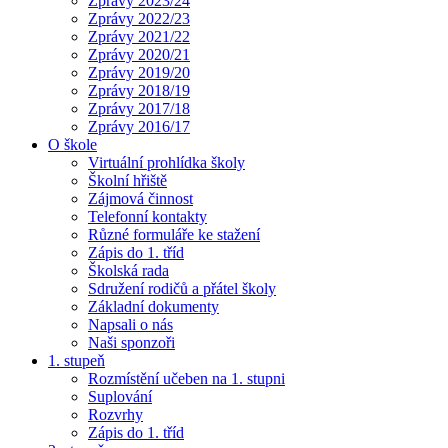
Zprávy 2023/24
Zprávy 2022/23
Zprávy 2021/22
Zprávy 2020/21
Zprávy 2019/20
Zprávy 2018/19
Zprávy 2017/18
Zprávy 2016/17
O škole
Virtuální prohlídka školy
Školní hřiště
Zájmová činnost
Telefonní kontakty
Různé formuláře ke stažení
Zápis do 1. tříd
Školská rada
Sdružení rodičů a přátel školy
Základní dokumenty
Napsali o nás
Naši sponzoři
1. stupeň
Rozmístění učeben na 1. stupni
Suplování
Rozvrhy
Zápis do 1. tříd