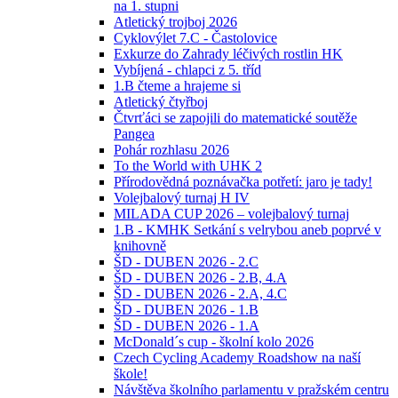
na 1. stupni
Atletický trojboj 2026
Cyklovýlet 7.C - Častolovice
Exkurze do Zahrady léčivých rostlin HK
Vybíjená - chlapci z 5. tříd
1.B čteme a hrajeme si
Atletický čtyřboj
Čtvrťáci se zapojili do matematické soutěže
Pangea
Pohár rozhlasu 2026
To the World with UHK 2
Přírodovědná poznávačka potřetí: jaro je tady!
Volejbalový turnaj H IV
MILADA CUP 2026 – volejbalový turnaj
1.B - KMHK Setkání s velrybou aneb poprvé v
knihovně
ŠD - DUBEN 2026 - 2.C
ŠD - DUBEN 2026 - 2.B, 4.A
ŠD - DUBEN 2026 - 2.A, 4.C
ŠD - DUBEN 2026 - 1.B
ŠD - DUBEN 2026 - 1.A
McDonald´s cup - školní kolo 2026
Czech Cycling Academy Roadshow na naší
škole!
Návštěva školního parlamentu v pražském centru