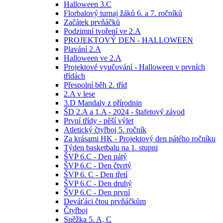
Halloween 3.C
Florbalový turnaj žáků 6. a 7. ročníků
Začátek prvňáčků
Podzimní tvoření ve 2.A
PROJEKTOVÝ DEN - HALLOWEEN
Plavání 2.A
Halloween ve 2.A
Projektové vyučování - Halloween v prvních
třídách
Přespolní běh 2. tříd
2.A v lese
3.D Mandaly z přírodnin
ŠD 2.A a 1.A - 2024 - štafetový závod
První třídy - pěší výlet
Atletický čtyřboj 5. ročník
Za krásami HK - Projektový den pátého ročníku
Týden basketbalu na 1. stupni
ŠVP 6.C - Den pátý
ŠVP 6.C - Den čtvrtý
ŠVP 6. C - Den třetí
ŠVP 6.C - Den druhý
ŠVP 6.C - Den první
Deváťáci čtou prvňáčkům
Čtyřboj
Sněžka 5. A, C