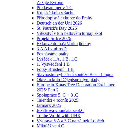
Zažijte Evropu
Předávání per v 1.C
Krajské kolo v šachu
Přírodopisná exkurze do Prahy
Deutsch an der Uni 2026
St. Patrick's Day 2026
Vítězství v kin-ballovém turnaji škol
Projekt Srdce 2026
Exkurze do naší školní jídelny
3.A AJ v přírodě
Poznáváme ptáky
Lyžáček 1.A, 1.B, 1.C
1. Vysvědčení 1.B
Fotky Bruslení - 1.B
Slavnostní vyhlášení soutěže Basic Lingua
Okresní kolo Dějepisné olympiády
European Xmas Tree Decoration Exchange
2025/ Part 2
Spolupráce 5. C + 8 .C
Talentíci 4.ročník 2025
Jarmark 2025
Ježíškova vnoučata ze 4.C
To the World with UHK
Výprava 5.A a 5.C na zámek Loučeň
Mikuláš ve 4.C