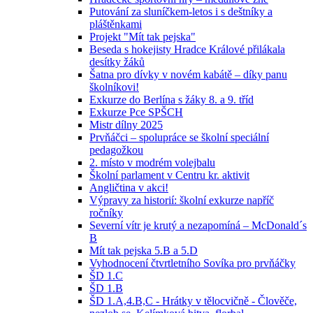
Putování za sluníčkem-letos i s deštníky a
pláštěnkami
Projekt "Mít tak pejska"
Beseda s hokejisty Hradce Králové přilákala
desítky žáků
Šatna pro dívky v novém kabátě – díky panu
školníkovi!
Exkurze do Berlína s žáky 8. a 9. tříd
Exkurze Pce SPŠCH
Mistr dílny 2025
Prvňáčci – spolupráce se školní speciální
pedagožkou
2. místo v modrém volejbalu
Školní parlament v Centru kr. aktivit
Angličtina v akci!
Výpravy za historií: školní exkurze napříč
ročníky
Severní vítr je krutý a nezapomíná – McDonald´s
B
Mít tak pejska 5.B a 5.D
Vyhodnocení čtvrtletního Sovíka pro prvňáčky
ŠD 1.C
ŠD 1.B
ŠD 1.A,4.B,C - Hrátky v tělocvičně - Člověče,