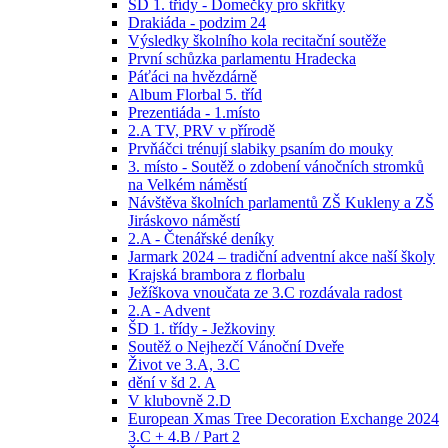
ŠD 1. třídy - Domečky pro skřítky
Drakiáda - podzim 24
Výsledky školního kola recitační soutěže
První schůzka parlamentu Hradecka
Páťáci na hvězdárně
Album Florbal 5. tříd
Prezentiáda - 1.místo
2.A TV, PRV v přírodě
Prvňáčci trénují slabiky psaním do mouky
3. místo - Soutěž o zdobení vánočních stromků
na Velkém náměstí
Návštěva školních parlamentů ZŠ Kukleny a ZŠ
Jiráskovo náměstí
2.A - Čtenářské deníky
Jarmark 2024 – tradiční adventní akce naší školy
Krajská brambora z florbalu
Ježíškova vnoučata ze 3.C rozdávala radost
2.A - Advent
ŠD 1. třídy - Ježkoviny
Soutěž o Nejhezčí Vánoční Dveře
Život ve 3.A, 3.C
dění v šd 2. A
V klubovně 2.D
European Xmas Tree Decoration Exchange 2024
3.C + 4.B / Part 2