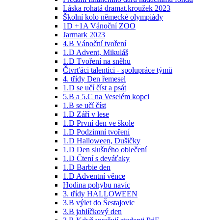
Láska rohatá dramat.kroužek 2023
Školní kolo německé olympiády
1D +1A Vánoční ZOO
Jarmark 2023
4.B Vánoční tvoření
1.D Advent, Mikuláš
1.D Tvoření na sněhu
Čtvrťáci talentíci - spolupráce týmů
4. třídy Den řemesel
1.D se učí číst a psát
5.B a 5.C na Veselém kopci
1.B se učí číst
1.D Září v lese
1.D První den ve škole
1.D Podzimní tvoření
1.D Halloween, Dušičky
1.D Den slušného oblečení
1.D Čtení s deváťaky
1.D Barbie den
1.D Adventní věnce
Hodina pohybu navíc
3. třídy HALLOWEEN
3.B výlet do Šestajovic
3.B jablíčkový den