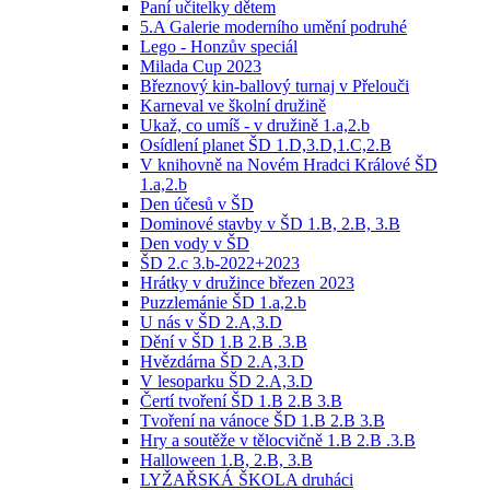
Paní učitelky dětem
5.A Galerie moderního umění podruhé
Lego - Honzův speciál
Milada Cup 2023
Březnový kin-ballový turnaj v Přelouči
Karneval ve školní družině
Ukaž, co umíš - v družině 1.a,2.b
Osídlení planet ŠD 1.D,3.D,1.C,2.B
V knihovně na Novém Hradci Králové ŠD
1.a,2.b
Den účesů v ŠD
Dominové stavby v ŠD 1.B, 2.B, 3.B
Den vody v ŠD
ŠD 2.c 3.b-2022+2023
Hrátky v družince březen 2023
Puzzlemánie ŠD 1.a,2.b
U nás v ŠD 2.A,3.D
Dění v ŠD 1.B 2.B .3.B
Hvězdárna ŠD 2.A,3.D
V lesoparku ŠD 2.A,3.D
Čertí tvoření ŠD 1.B 2.B 3.B
Tvoření na vánoce ŠD 1.B 2.B 3.B
Hry a soutěže v tělocvičně 1.B 2.B .3.B
Halloween 1.B, 2.B, 3.B
LYŽAŘSKÁ ŠKOLA druháci