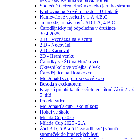
nezlob se, Kelímková bitva, florbal
Společné tvoření družinkového jarního stromu
Knihovna na Novém Hradci - U Labutě
Karnevalové veselení v 1.A,4.B,C
Jo puzzle, to nás baví - ŠD 1.A, 4.B,C
Čarodějnický rej odpoledne v družince
30.4.2025
2.D - Vycházka na Plachtu
2.D - Nocování
2.D - Karneval
2D - Hraní venku
Čarodky ve ŠD na Horákovce
Okresní kolo ve volejbal dívek
Čarodějnice na Horákovce
McDonald's cup - okrskové kolo
Beseda s exekutorem
Krajská přehlídka dětských recitátorů žáků 2. až
5. tříd
Projekt srdce
McDonald´s cup - školní kolo
Hokej ve škole
Milada Cup 2025
Milada Cup 2025 - 2.A
Žáci 3.D, 5.B a 5.D zasadili svůj vánoční
stromeček do hradeckých lesů