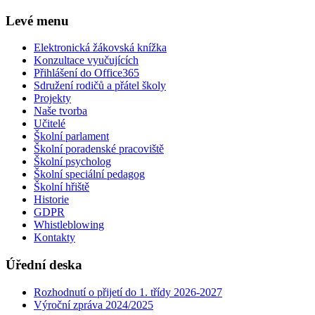
Levé menu
Elektronická žákovská knížka
Konzultace vyučujících
Přihlášení do Office365
Sdružení rodičů a přátel školy
Projekty
Naše tvorba
Učitelé
Školní parlament
Školní poradenské pracoviště
Školní psycholog
Školní speciální pedagog
Školní hřiště
Historie
GDPR
Whistleblowing
Kontakty
Úřední deska
Rozhodnutí o přijetí do 1. třídy 2026-2027
Výroční zpráva 2024/2025