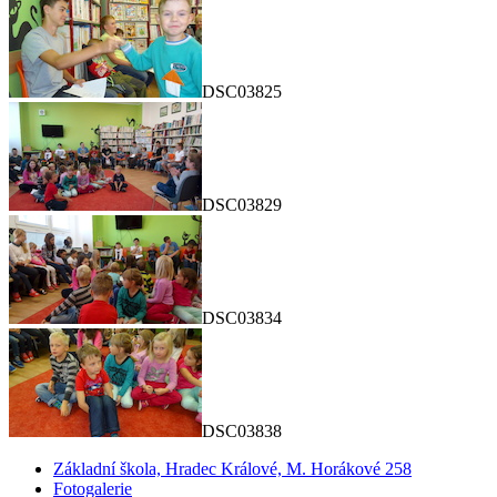
DSC03825
DSC03829
DSC03834
DSC03838
Základní škola, Hradec Králové, M. Horákové 258
Fotogalerie