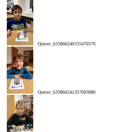
Quiver_635860240335470570
Quiver_635860241357695880