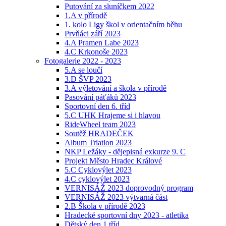
Putování za sluníčkem 2022
1.A v přírodě
1. kolo Ligy škol v orientačním běhu
Prvňáci září 2023
4.A Pramen Labe 2023
4.C Krkonoše 2023
Fotogalerie 2022 - 2023
5.A se loučí
3.D ŠVP 2023
3.A výletování a škola v přírodě
Pasování páťáků 2023
Sportovní den 6. tříd
5.C UHK Hrajeme si i hlavou
RideWheel team 2023
Soutěž HRADEČEK
Album Triatlon 2023
NKP Ležáky - dějepisná exkurze 9. C
Projekt Město Hradec Králové
5.C Cyklovýlet 2023
4.C cyklovýlet 2023
VERNISÁŽ 2023 doprovodný program
VERNISÁŽ 2023 výtvarná část
2.B Škola v přírodě 2023
Hradecké sportovní dny 2023 - atletika
Dětský den 1.tříd