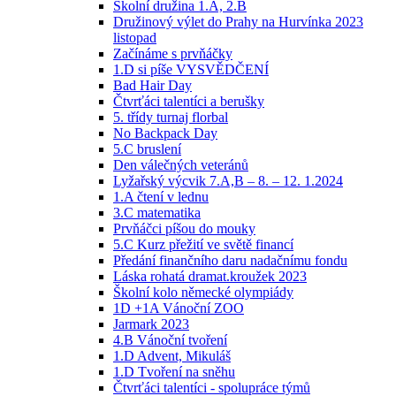
Školní družina 1.A, 2.B
Družinový výlet do Prahy na Hurvínka 2023
listopad
Začínáme s prvňáčky
1.D si píše VYSVĚDČENÍ
Bad Hair Day
Čtvrťáci talentíci a berušky
5. třídy turnaj florbal
No Backpack Day
5.C bruslení
Den válečných veteránů
Lyžařský výcvik 7.A,B – 8. – 12. 1.2024
1.A čtení v lednu
3.C matematika
Prvňáčci píšou do mouky
5.C Kurz přežití ve světě financí
Předání finančního daru nadačnímu fondu
Láska rohatá dramat.kroužek 2023
Školní kolo německé olympiády
1D +1A Vánoční ZOO
Jarmark 2023
4.B Vánoční tvoření
1.D Advent, Mikuláš
1.D Tvoření na sněhu
Čtvrťáci talentíci - spolupráce týmů