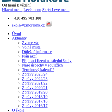
Od hraní k vědění
Hlavní menu
Levé menu
Skrýt Levé menu
+420
495 703 100
skola@zshorakhk.cz
Úvod
Aktuality
Zveme vás
Volná místa
Důležité informace
Plán akcí
Přijímací řízení na střední školy
Naše úspěchy v soutěžích
Termínový kalendář
Zprávy 2023/24
Zprávy 2022/23
Zprávy 2021/22
Zprávy 2020/21
Zprávy 2019/20
Zprávy 2018/19
Zprávy 2017/18
Zprávy 2016/17
O škole