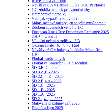
Řemeslo má zlaté dno
Návštěva 8.A v Labské SOŠ a SOU Pardubice
1.C zdobila stromek pro vánoční trhy
Bramborové florbalky
Víte, jak vypadá ryba uvnitř?
Máme šachové talenty, jen se ještě musí narodit
Zdobení adventních věnců v 1.C
European Xmas Tree Decoration Exchange 2025
3.A + 4.C Part I
Vánoční pečení s rodiči ve 3.B
Okresní finále - 6.+7.+(8.) tříd
Návštěva 6.C v hokejovém klubu Mountfield
HK
Florbal starších dívek
Florbal ve Smiřicích 6. a 7. ročníků
ŠD 3.B, C - 2025
ŠD 3.A,B - 2025
ŠD 2.C, 4.D - 2025
ŠD 2.B,4.A - 2025
ŠD 1.C - 2025
ŠD 1.B - 2025
ŠD 1.A - 2025
ŠD 2.a,4.b,c - 2025
Malované prázdniny září 2025
Drakiáda říjen 2025