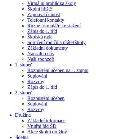
Virtuální prohlídka školy
Školní hřiště
Zájmová činnost
Telefonní kontakty
Různé formuláře ke stažení
Zápis do 1. tříd
Školská rada
Sdružení rodičů a přátel školy
Základní dokumenty
Napsali o nás
Naši sponzoři
1. stupeň
Rozmístění učeben na 1. stupni
Suplování
Rozvrhy
Zápis do 1. tříd
2. stupeň
Rozmístění učeben
Suplování
Rozvrhy
Družina
Základní informace
Vnitřní řád ŠD
Akce školní družiny
Jídelna