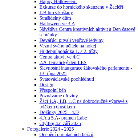
Happy Halloween!
Exkurze do hornického skanzenu v Žacléři
1.B hra s kaštany
Strašidelný dům
Halloween ve 3.A
Návštěva Centra kreativních aktivit a Den časové
schránky
Deváťáci pitvali vepřové ledviny
Vezmi svého učitele na hokej
Hudební pohádka 1. a 2. třídy
Centra aktivit ve 4.C
2.A Tematický den LES
Slavnostní inaugurace žákovského parlamentu -
13. října 2025
Svatováclavské poohlédnutí
Design
Přespolní běh
Poznáváme dřeviny
Žáci 1.A, 1.B, 1.C na dobrodružné výpravě s
lvíčkem Gustíkem
Dožínky 2025 - 4.D
4.A a 5.A- pramen Labe
Čtyřboj 4.r. září 2025
Fotogalerie 2024 - 2025
Ocenění orientačních běžců