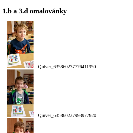
1.b a 3.d omalovánky
Quiver_635860237776411950
Quiver_635860237993977920