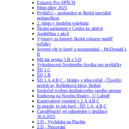
Exkurze Pce SPŠCH
Mistr dílny 2025
Prvňáčci – spolupráce se školní speciální
pedagožkou
2. místo v modrém volejbalu
Školní parlament v Centru kr. aktivit
Angličtina v akci!
Výpravy za historií: školní exkurze napříč
ročníky
Severní vítr je krutý a nezapomíná – McDonald´s
B
Mít tak pejska 5.B a 5.D
Vyhodnocení čtvrtletního Sovíka pro prvňáčky
ŠD 1.C
ŠD 1.B
ŠD 1.A,4.B,C - Hrátky v tělocvičně - Člověče,
nezlob se, Kelímková bitva, florbal
Společné tvoření družinkového jarního stromu
Knihovna na Novém Hradci - U Labutě
Karnevalové veselení v 1.A,4.B,C
Jo puzzle, to nás baví - ŠD 1.A, 4.B,C
Čarodějnický rej odpoledne v družince
30.4.2025
2.D - Vycházka na Plachtu
2.D - Nocování