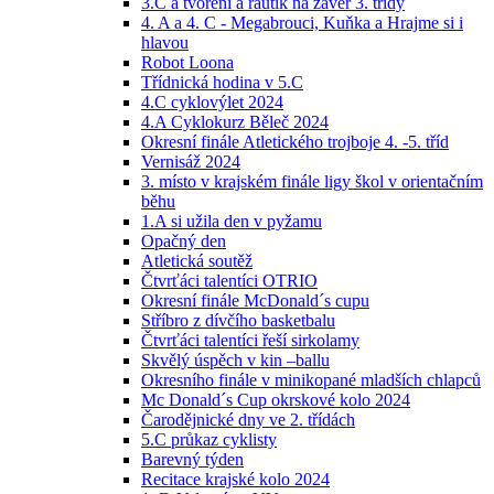
3.C a tvoření a rautík na závěr 3. třídy
4. A a 4. C - Megabrouci, Kuňka a Hrajme si i
hlavou
Robot Loona
Třídnická hodina v 5.C
4.C cyklovýlet 2024
4.A Cyklokurz Běleč 2024
Okresní finále Atletického trojboje 4. -5. tříd
Vernisáž 2024
3. místo v krajském finále ligy škol v orientačním
běhu
1.A si užila den v pyžamu
Opačný den
Atletická soutěž
Čtvrťáci talentíci OTRIO
Okresní finále McDonald´s cupu
Stříbro z dívčího basketbalu
Čtvrťáci talentíci řeší sirkolamy
Skvělý úspěch v kin –ballu
Okresního finále v minikopané mladších chlapců
Mc Donald´s Cup okrskové kolo 2024
Čarodějnické dny ve 2. třídách
5.C průkaz cyklisty
Barevný týden
Recitace krajské kolo 2024