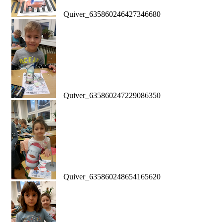
Quiver_635860246427346680
Quiver_635860247229086350
Quiver_635860248654165620