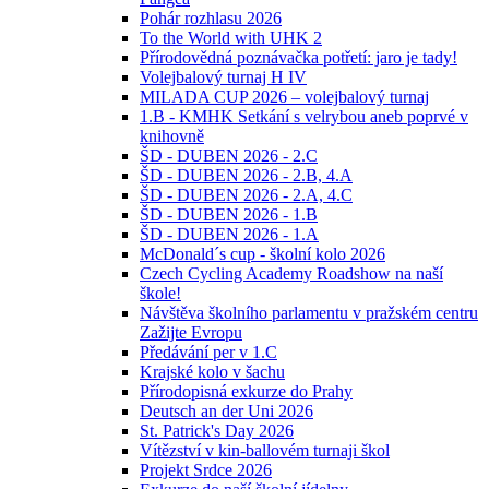
Pohár rozhlasu 2026
To the World with UHK 2
Přírodovědná poznávačka potřetí: jaro je tady!
Volejbalový turnaj H IV
MILADA CUP 2026 – volejbalový turnaj
1.B - KMHK Setkání s velrybou aneb poprvé v
knihovně
ŠD - DUBEN 2026 - 2.C
ŠD - DUBEN 2026 - 2.B, 4.A
ŠD - DUBEN 2026 - 2.A, 4.C
ŠD - DUBEN 2026 - 1.B
ŠD - DUBEN 2026 - 1.A
McDonald´s cup - školní kolo 2026
Czech Cycling Academy Roadshow na naší
škole!
Návštěva školního parlamentu v pražském centru
Zažijte Evropu
Předávání per v 1.C
Krajské kolo v šachu
Přírodopisná exkurze do Prahy
Deutsch an der Uni 2026
St. Patrick's Day 2026
Vítězství v kin-ballovém turnaji škol
Projekt Srdce 2026