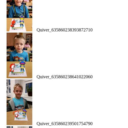
Quiver_635860238393872710
Quiver_635860238641022060
Quiver_635860239501754790