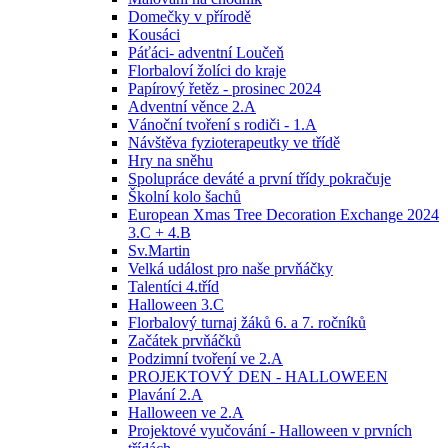
Domečky v přírodě
Kousáci
Páťáci- adventní Loučeň
Florbaloví žolíci do kraje
Papírový řetěz - prosinec 2024
Adventní věnce 2.A
Vánoční tvoření s rodiči - 1.A
Návštěva fyzioterapeutky ve třídě
Hry na sněhu
Spolupráce deváté a první třídy pokračuje
Školní kolo šachů
European Xmas Tree Decoration Exchange 2024
3.C + 4.B
Sv.Martin
Velká událost pro naše prvňáčky
Talentíci 4.tříd
Halloween 3.C
Florbalový turnaj žáků 6. a 7. ročníků
Začátek prvňáčků
Podzimní tvoření ve 2.A
PROJEKTOVÝ DEN - HALLOWEEN
Plavání 2.A
Halloween ve 2.A
Projektové vyučování - Halloween v prvních