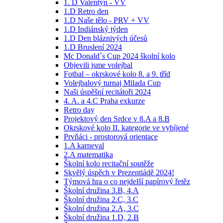
1. D Valentýn - VV
1.D Retro den
1.D Naše tělo - PRV + VV
1.D Indiánský týden
1.D Den bláznivých účesů
1.D Bruslení 2024
Mc Donald´s Cup 2024 školní kolo
Objevili jsme volejbal
Fotbal – okrskové kolo 8. a 9. tříd
Volejbalový turnaj Milada Cup
Naši úspěšní recitátoři 2024
4. A. a 4.C Praha exkurze
Retro day
Projektový den Srdce v 8.A a 8.B
Okrskové kolo II. kategorie ve vybíjené
Prvňáci - prostorová orientace
1.A karneval
2.A matematika
Školní kolo recitační soutěže
Skvělý úspěch v Prezentiádě 2024!
Týmová hra o co nejdelší papírový řetěz
Školní družina 3.B, 4.A
Školní družina 2.C, 3.C
Školní družina 2.A, 3.C
Školní družina 1.D, 2.B