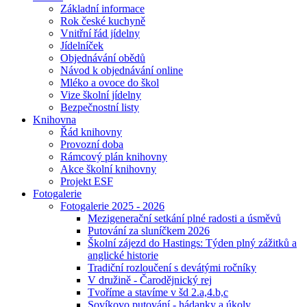
Základní informace
Rok české kuchyně
Vnitřní řád jídelny
Jídelníček
Objednávání obědů
Návod k objednávání online
Mléko a ovoce do škol
Vize školní jídelny
Bezpečnostní listy
Knihovna
Řád knihovny
Provozní doba
Rámcový plán knihovny
Akce školní knihovny
Projekt ESF
Fotogalerie
Fotogalerie 2025 - 2026
Mezigenerační setkání plné radosti a úsměvů
Putování za sluníčkem 2026
Školní zájezd do Hastings: Týden plný zážitků a
anglické historie
Tradiční rozloučení s devátými ročníky
V družině - Čarodějnický rej
Tvoříme a stavíme v šd 2.a,4.b,c
Sovíkovo putování - hádanky a úkoly