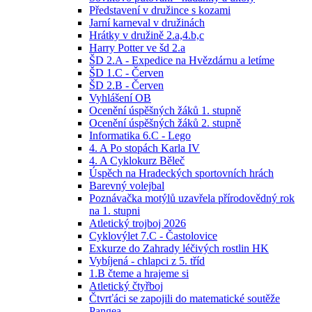
Představení v družince s kozami
Jarní karneval v družinách
Hrátky v družině 2.a,4.b,c
Harry Potter ve šd 2.a
ŠD 2.A - Expedice na Hvězdárnu a letíme
ŠD 1.C - Červen
ŠD 2.B - Červen
Vyhlášení OB
Ocenění úspěšných žáků 1. stupně
Ocenění úspěšných žáků 2. stupně
Informatika 6.C - Lego
4. A Po stopách Karla IV
4. A Cyklokurz Běleč
Úspěch na Hradeckých sportovních hrách
Barevný volejbal
Poznávačka motýlů uzavřela přírodovědný rok
na 1. stupni
Atletický trojboj 2026
Cyklovýlet 7.C - Častolovice
Exkurze do Zahrady léčivých rostlin HK
Vybíjená - chlapci z 5. tříd
1.B čteme a hrajeme si
Atletický čtyřboj
Čtvrťáci se zapojili do matematické soutěže
Pangea