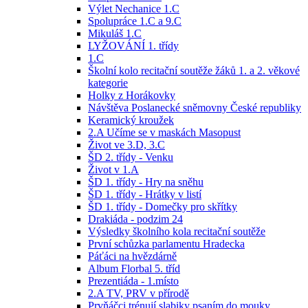
Výlet Nechanice 1.C
Spolupráce 1.C a 9.C
Mikuláš 1.C
LYŽOVÁNÍ 1. třídy
1.C
Školní kolo recitační soutěže žáků 1. a 2. věkové
kategorie
Holky z Horákovky
Návštěva Poslanecké sněmovny České republiky
Keramický kroužek
2.A Učíme se v maskách Masopust
Život ve 3.D, 3.C
ŠD 2. třídy - Venku
Život v 1.A
ŠD 1. třídy - Hry na sněhu
ŠD 1. třídy - Hrátky v listí
ŠD 1. třídy - Domečky pro skřítky
Drakiáda - podzim 24
Výsledky školního kola recitační soutěže
První schůzka parlamentu Hradecka
Páťáci na hvězdárně
Album Florbal 5. tříd
Prezentiáda - 1.místo
2.A TV, PRV v přírodě
Prvňáčci trénují slabiky psaním do mouky