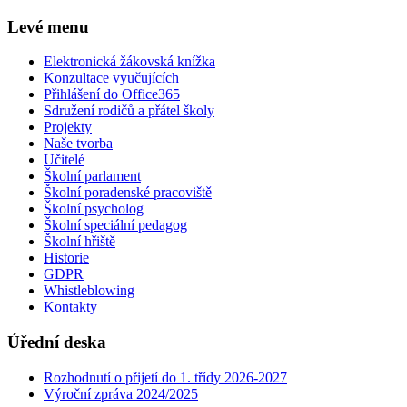
Levé menu
Elektronická žákovská knížka
Konzultace vyučujících
Přihlášení do Office365
Sdružení rodičů a přátel školy
Projekty
Naše tvorba
Učitelé
Školní parlament
Školní poradenské pracoviště
Školní psycholog
Školní speciální pedagog
Školní hřiště
Historie
GDPR
Whistleblowing
Kontakty
Úřední deska
Rozhodnutí o přijetí do 1. třídy 2026-2027
Výroční zpráva 2024/2025