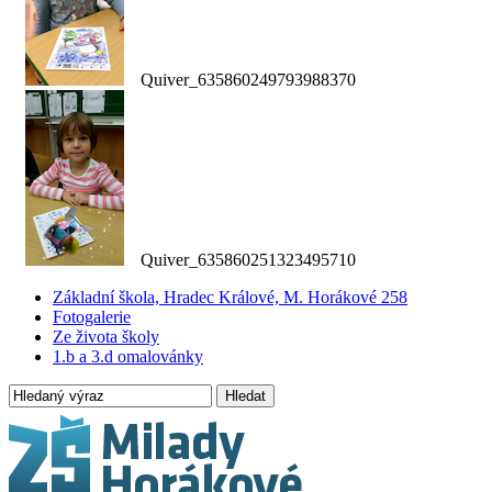
Quiver_635860249793988370
Quiver_635860251323495710
Základní škola, Hradec Králové, M. Horákové 258
Fotogalerie
Ze života školy
1.b a 3.d omalovánky
Hledat