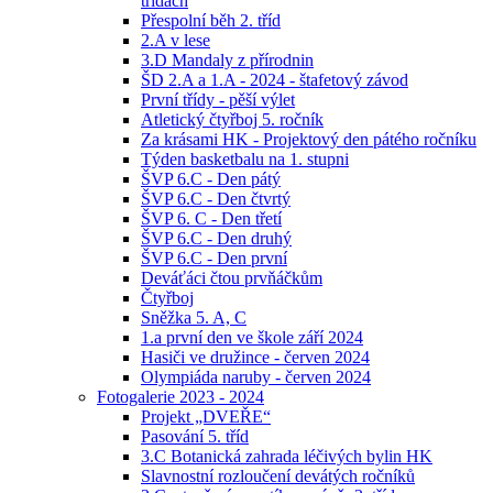
třídách
Přespolní běh 2. tříd
2.A v lese
3.D Mandaly z přírodnin
ŠD 2.A a 1.A - 2024 - štafetový závod
První třídy - pěší výlet
Atletický čtyřboj 5. ročník
Za krásami HK - Projektový den pátého ročníku
Týden basketbalu na 1. stupni
ŠVP 6.C - Den pátý
ŠVP 6.C - Den čtvrtý
ŠVP 6. C - Den třetí
ŠVP 6.C - Den druhý
ŠVP 6.C - Den první
Deváťáci čtou prvňáčkům
Čtyřboj
Sněžka 5. A, C
1.a první den ve škole září 2024
Hasiči ve družince - červen 2024
Olympiáda naruby - červen 2024
Fotogalerie 2023 - 2024
Projekt „DVEŘE“
Pasování 5. tříd
3.C Botanická zahrada léčivých bylin HK
Slavnostní rozloučení devátých ročníků