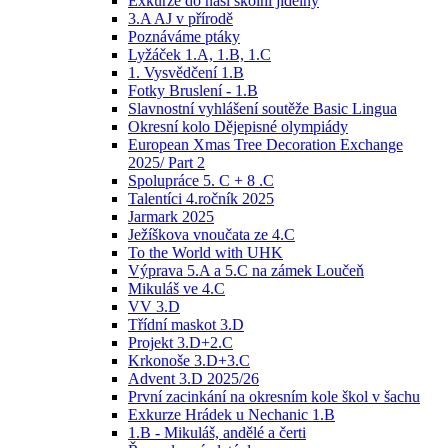
Exkurze do naší školní jídelny
3.A AJ v přírodě
Poznáváme ptáky
Lyžáček 1.A, 1.B, 1.C
1. Vysvědčení 1.B
Fotky Bruslení - 1.B
Slavnostní vyhlášení soutěže Basic Lingua
Okresní kolo Dějepisné olympiády
European Xmas Tree Decoration Exchange
2025/ Part 2
Spolupráce 5. C + 8 .C
Talentíci 4.ročník 2025
Jarmark 2025
Ježíškova vnoučata ze 4.C
To the World with UHK
Výprava 5.A a 5.C na zámek Loučeň
Mikuláš ve 4.C
VV 3.D
Třídní maskot 3.D
Projekt 3.D+2.C
Krkonoše 3.D+3.C
Advent 3.D 2025/26
První zacinkání na okresním kole škol v šachu
Exkurze Hrádek u Nechanic 1.B
1.B - Mikuláš, andělé a čerti