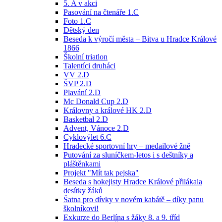
5. A v akci
Pasování na čtenáře 1.C
Foto 1.C
Dětský den
Beseda k výročí města – Bitva u Hradce Králové
1866
Školní triatlon
Talentíci druháci
VV 2.D
ŠVP 2.D
Plavání 2.D
Mc Donald Cup 2.D
Královny a králové HK 2.D
Basketbal 2.D
Advent, Vánoce 2.D
Cyklovýlet 6.C
Hradecké sportovní hry – medailové žně
Putování za sluníčkem-letos i s deštníky a
pláštěnkami
Projekt "Mít tak pejska"
Beseda s hokejisty Hradce Králové přilákala
desítky žáků
Šatna pro dívky v novém kabátě – díky panu
školníkovi!
Exkurze do Berlína s žáky 8. a 9. tříd