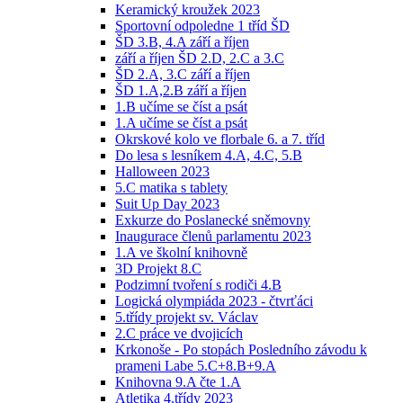
Keramický kroužek 2023
Sportovní odpoledne 1 tříd ŠD
ŠD 3.B, 4.A září a říjen
září a říjen ŠD 2.D, 2.C a 3.C
ŠD 2.A, 3.C září a říjen
ŠD 1.A,2.B září a říjen
1.B učíme se číst a psát
1.A učíme se číst a psát
Okrskové kolo ve florbale 6. a 7. tříd
Do lesa s lesníkem 4.A, 4.C, 5.B
Halloween 2023
5.C matika s tablety
Suit Up Day 2023
Exkurze do Poslanecké sněmovny
Inaugurace členů parlamentu 2023
1.A ve školní knihovně
3D Projekt 8.C
Podzimní tvoření s rodiči 4.B
Logická olympiáda 2023 - čtvrťáci
5.třídy projekt sv. Václav
2.C práce ve dvojicích
Krkonoše - Po stopách Posledního závodu k
prameni Labe 5.C+8.B+9.A
Knihovna 9.A čte 1.A
Atletika 4.třídy 2023