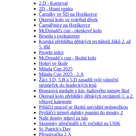
2.D - Karneval
2D - Hraní venku
Čarodky ve ŠD na Horákovce
Okresní kolo ve volejbal dívek
Čarodějnice na Horákovce
McDonald's cup - okrskové kolo
Beseda s exekutorem
Krajská přehlídka dětských recitátorů žáků 2. až
5. tříd
Projekt srdce
McDonald´s cup - školní kolo
Hokej ve škole
Milada Cup 2025
Milada Cup 2025 - 2.A
Žáci 3.D, 5.B a 5.D zasadili svůj vánoční
stromeček do hradeckých lesů
Bronzová medaile z kin -ballového turnaje škol
Okresní kolo přehlídky dětských recitátorů 1. a 2.
věkové kategorie
Prňáčci pracují se školní speciální pedagožkou
Prvňáčci trénují slabiky psaním do mouky 2
Naše dopisy mluví za nás
Skupinky němčinářů z 8. ročníků na UHK
St. Patrick's Day
Přespávačka 2.A