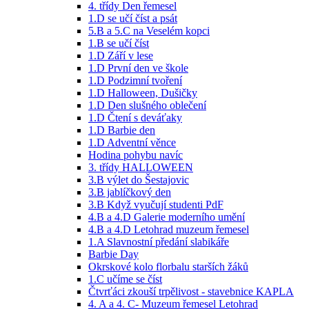
4. třídy Den řemesel
1.D se učí číst a psát
5.B a 5.C na Veselém kopci
1.B se učí číst
1.D Září v lese
1.D První den ve škole
1.D Podzimní tvoření
1.D Halloween, Dušičky
1.D Den slušného oblečení
1.D Čtení s deváťaky
1.D Barbie den
1.D Adventní věnce
Hodina pohybu navíc
3. třídy HALLOWEEN
3.B výlet do Šestajovic
3.B jablíčkový den
3.B Když vyučují studenti PdF
4.B a 4.D Galerie moderního umění
4.B a 4.D Letohrad muzeum řemesel
1.A Slavnostní předání slabikáře
Barbie Day
Okrskové kolo florbalu starších žáků
1.C učíme se číst
Čtvrťáci zkouší trpělivost - stavebnice KAPLA
4. A a 4. C- Muzeum řemesel Letohrad