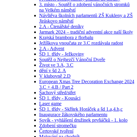
3. místo - Soutěž o zdobení vánočních stromků
na Velkém náměstí
Návštěva školních parlamentů ZŠ Kukleny a ZŠ
Jiráskovo náměstí
2.A - Čtenářské deníky
Jarmark 2024 – tradiční adventní akce naší školy
Krajská brambora z florbalu
Ježíškova vnoučata ze 3.C rozdávala radost
2.A - Advent
ŠD 1. třídy - Ježkoviny
Soutěž o Nejhezčí Vánoční Dveře
Život ve 3.A, 3.C
dění v šd 2. A
V klubovně 2.D
European Xmas Tree Decoration Exchange 2024
3.C + 4.B / Part 2
Šachový střed/střet
ŠD 1. třídy - Kousáci
Laser game
ŠD 1. třídy - Skřítek Horáček a šd 1.a,4.b,c
Inaugurace žákovského parlamentu
Sovík - vyhlášení družinek prvňáčků - 1. kolo
Zdobení stromečku
Čertovské tvoření
Malování na chodník