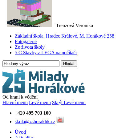
Trenzová Veronika
Základní škola, Hradec Králové, M. Horákové 258
Fotogalerie
Ze života školy
5.C Stavby z LEGA na počítači
Hledat
Od hraní k vědění
Hlavní menu
Levé menu
Skrýt Levé menu
+420
495 703 100
skola@zshorakhk.cz
Úvod
Aktuality