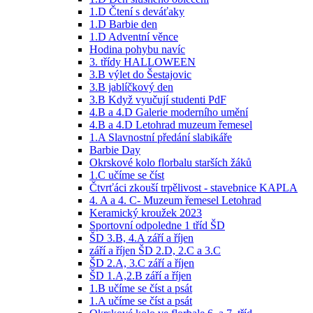
1.D Čtení s deváťaky
1.D Barbie den
1.D Adventní věnce
Hodina pohybu navíc
3. třídy HALLOWEEN
3.B výlet do Šestajovic
3.B jablíčkový den
3.B Když vyučují studenti PdF
4.B a 4.D Galerie moderního umění
4.B a 4.D Letohrad muzeum řemesel
1.A Slavnostní předání slabikáře
Barbie Day
Okrskové kolo florbalu starších žáků
1.C učíme se číst
Čtvrťáci zkouší trpělivost - stavebnice KAPLA
4. A a 4. C- Muzeum řemesel Letohrad
Keramický kroužek 2023
Sportovní odpoledne 1 tříd ŠD
ŠD 3.B, 4.A září a říjen
září a říjen ŠD 2.D, 2.C a 3.C
ŠD 2.A, 3.C září a říjen
ŠD 1.A,2.B září a říjen
1.B učíme se číst a psát
1.A učíme se číst a psát