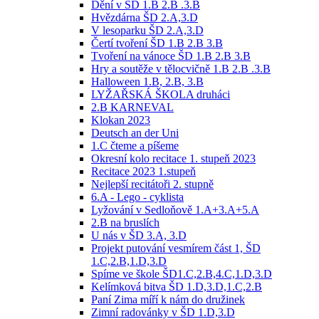
Dění v ŠD 1.B 2.B .3.B
Hvězdárna ŠD 2.A,3.D
V lesoparku ŠD 2.A,3.D
Čertí tvoření ŠD 1.B 2.B 3.B
Tvoření na vánoce ŠD 1.B 2.B 3.B
Hry a soutěže v tělocvičně 1.B 2.B .3.B
Halloween 1.B, 2.B, 3.B
LYŽAŘSKÁ ŠKOLA druháci
2.B KARNEVAL
Klokan 2023
Deutsch an der Uni
1.C čteme a píšeme
Okresní kolo recitace 1. stupeň 2023
Recitace 2023 1.stupeň
Nejlepší recitátoři 2. stupně
6.A - Lego - cyklista
Lyžování v Sedloňově 1.A+3.A+5.A
2.B na bruslích
U nás v ŠD 3.A, 3.D
Projekt putování vesmírem část 1, ŠD
1.C,2.B,1.D,3.D
Spíme ve škole ŠD1.C,2.B,4.C,1.D,3.D
Kelímková bitva ŠD 1.D,3.D,1.C,2.B
Paní Zima míří k nám do družinek
Zimní radovánky v ŠD 1.D,3.D