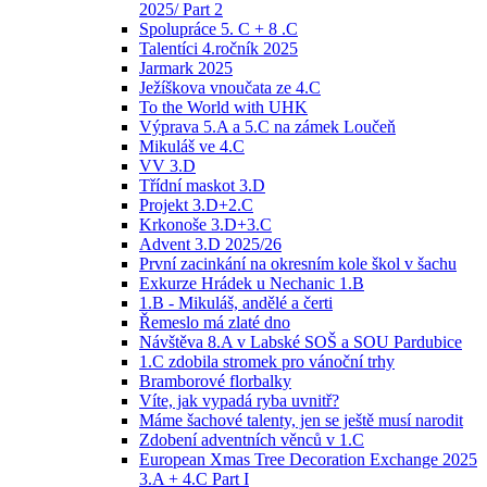
2025/ Part 2
Spolupráce 5. C + 8 .C
Talentíci 4.ročník 2025
Jarmark 2025
Ježíškova vnoučata ze 4.C
To the World with UHK
Výprava 5.A a 5.C na zámek Loučeň
Mikuláš ve 4.C
VV 3.D
Třídní maskot 3.D
Projekt 3.D+2.C
Krkonoše 3.D+3.C
Advent 3.D 2025/26
První zacinkání na okresním kole škol v šachu
Exkurze Hrádek u Nechanic 1.B
1.B - Mikuláš, andělé a čerti
Řemeslo má zlaté dno
Návštěva 8.A v Labské SOŠ a SOU Pardubice
1.C zdobila stromek pro vánoční trhy
Bramborové florbalky
Víte, jak vypadá ryba uvnitř?
Máme šachové talenty, jen se ještě musí narodit
Zdobení adventních věnců v 1.C
European Xmas Tree Decoration Exchange 2025
3.A + 4.C Part I