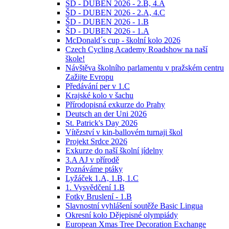
ŠD - DUBEN 2026 - 2.B, 4.A
ŠD - DUBEN 2026 - 2.A, 4.C
ŠD - DUBEN 2026 - 1.B
ŠD - DUBEN 2026 - 1.A
McDonald´s cup - školní kolo 2026
Czech Cycling Academy Roadshow na naší
škole!
Návštěva školního parlamentu v pražském centru
Zažijte Evropu
Předávání per v 1.C
Krajské kolo v šachu
Přírodopisná exkurze do Prahy
Deutsch an der Uni 2026
St. Patrick's Day 2026
Vítězství v kin-ballovém turnaji škol
Projekt Srdce 2026
Exkurze do naší školní jídelny
3.A AJ v přírodě
Poznáváme ptáky
Lyžáček 1.A, 1.B, 1.C
1. Vysvědčení 1.B
Fotky Bruslení - 1.B
Slavnostní vyhlášení soutěže Basic Lingua
Okresní kolo Dějepisné olympiády
European Xmas Tree Decoration Exchange