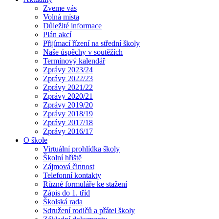
Zveme vás
Volná místa
Důležité informace
Plán akcí
Přijímací řízení na střední školy
Naše úspěchy v soutěžích
Termínový kalendář
Zprávy 2023/24
Zprávy 2022/23
Zprávy 2021/22
Zprávy 2020/21
Zprávy 2019/20
Zprávy 2018/19
Zprávy 2017/18
Zprávy 2016/17
O škole
Virtuální prohlídka školy
Školní hřiště
Zájmová činnost
Telefonní kontakty
Různé formuláře ke stažení
Zápis do 1. tříd
Školská rada
Sdružení rodičů a přátel školy