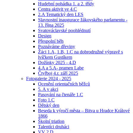
Hudební pohádka 1. a 2. třídy
Centra aktivit ve 4.C
2.A Tematický den LES
Slavnostní inaugurace žákovského parlamentu -
13. října 2025
Svatováclavské poohlédnutí
Design
Přespolní běh
Poznáváme dřeviny
Žáci 1.A, 1.B, 1.C na dobrodružné výpravě s
lvíčkem Gustíkem
Dožínky 2025 - 4.D
4.A a 5.A- pramen Labe
Čtyřboj 4.r. září 2025
Fotogalerie 2024 - 2025
Ocenění orientačních běžců
5. A v akci
Pasování na čtenáře 1.C
Foto 1.C
Dětský den
Beseda k výročí města – Bitva u Hradce Králové
1866
Školní triatlon
Talentíci druháci
VV 2.D