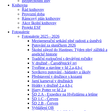
Bezpečnostní listy
Knihovna
Řád knihovny
Provozní doba
Rámcový plán knihovny
Akce školní knihovny
Projekt ESF
Fotogalerie
Fotogalerie 2025 - 2026
Mezigenerační setkání plné radosti a úsměvů
Putování za sluníčkem 2026
Školní zájezd do Hastings: Týden plný zážitků a
anglické historie
Tradiční rozloučení s devátými ročníky
V družině - Čarodějnický rej
Tvoříme a stavíme v šd 2.a,4.b,c
Sovíkovo putování - hádanky a úkoly
Představení v družince s kozami
Jarní karneval v družinách
Hrátky v družině 2.a,4.b,c
Harry Potter ve šd 2.a
ŠD 2.A - Expedice na Hvězdárnu a letíme
ŠD 1.C - Červen
ŠD 2.B - Červen
Vyhlášení OB