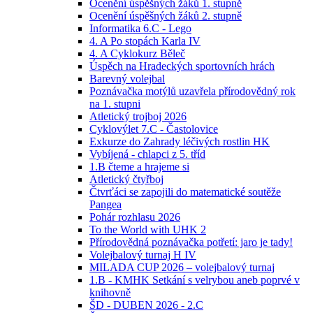
Ocenění úspěšných žáků 1. stupně
Ocenění úspěšných žáků 2. stupně
Informatika 6.C - Lego
4. A Po stopách Karla IV
4. A Cyklokurz Běleč
Úspěch na Hradeckých sportovních hrách
Barevný volejbal
Poznávačka motýlů uzavřela přírodovědný rok
na 1. stupni
Atletický trojboj 2026
Cyklovýlet 7.C - Častolovice
Exkurze do Zahrady léčivých rostlin HK
Vybíjená - chlapci z 5. tříd
1.B čteme a hrajeme si
Atletický čtyřboj
Čtvrťáci se zapojili do matematické soutěže
Pangea
Pohár rozhlasu 2026
To the World with UHK 2
Přírodovědná poznávačka potřetí: jaro je tady!
Volejbalový turnaj H IV
MILADA CUP 2026 – volejbalový turnaj
1.B - KMHK Setkání s velrybou aneb poprvé v
knihovně
ŠD - DUBEN 2026 - 2.C