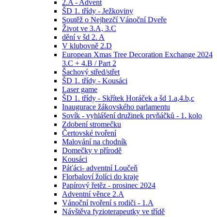
2.A - Advent
ŠD 1. třídy - Ježkoviny
Soutěž o Nejhezčí Vánoční Dveře
Život ve 3.A, 3.C
dění v šd 2. A
V klubovně 2.D
European Xmas Tree Decoration Exchange 2024
3.C + 4.B / Part 2
Šachový střed/střet
ŠD 1. třídy - Kousáci
Laser game
ŠD 1. třídy - Skřítek Horáček a šd 1.a,4.b,c
Inaugurace žákovského parlamentu
Sovík - vyhlášení družinek prvňáčků - 1. kolo
Zdobení stromečku
Čertovské tvoření
Malování na chodník
Domečky v přírodě
Kousáci
Páťáci- adventní Loučeň
Florbaloví žolíci do kraje
Papírový řetěz - prosinec 2024
Adventní věnce 2.A
Vánoční tvoření s rodiči - 1.A
Návštěva fyzioterapeutky ve třídě