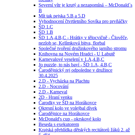
Severní vítr je krutý a nezapomíná – McDonald´s
B
Mít tak pejska 5.B a 5.D
Vyhodnocení čtvrtletního Sovíka pro prvňáčky
ŠD 1.C
ŠD 1.B
ŠD 1.A,4.B,C - Hrátky v tělocvičně - Člověče,
nezlob se, Kelímková bitva, florbal
Společné tvoření družinkového jarního stromu
Knihovna na Novém Hradci - U Labutě
Karnevalové veselení v 1.A,4.B,C
Jo puzzle, to nás baví - ŠD 1.A, 4.B,C
Čarodějnický rej odpoledne v družince
30.4.2025
2.D - Vycházka na Plachtu
2.D - Nocování
2.D - Karneval
2D - Hraní venku
Čarodky ve ŠD na Horákovce
Okresní kolo ve volejbal dívek
Čarodějnice na Horákovce
McDonald's cup - okrskové kolo
Beseda s exekutorem
Krajská přehlídka dětských recitátorů žáků 2. až