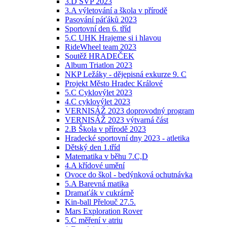
3.D ŠVP 2023
3.A výletování a škola v přírodě
Pasování páťáků 2023
Sportovní den 6. tříd
5.C UHK Hrajeme si i hlavou
RideWheel team 2023
Soutěž HRADEČEK
Album Triatlon 2023
NKP Ležáky - dějepisná exkurze 9. C
Projekt Město Hradec Králové
5.C Cyklovýlet 2023
4.C cyklovýlet 2023
VERNISÁŽ 2023 doprovodný program
VERNISÁŽ 2023 výtvarná část
2.B Škola v přírodě 2023
Hradecké sportovní dny 2023 - atletika
Dětský den 1.tříd
Matematika v běhu 7.C,D
4.A křídové umění
Ovoce do škol - bedýnková ochutnávka
5.A Barevná matika
Dramaťák v cukrárně
Kin-ball Přelouč 27.5.
Mars Exploration Rover
5.C měření v atriu