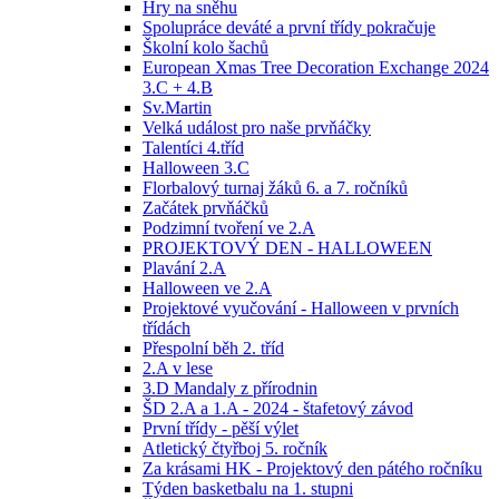
Hry na sněhu
Spolupráce deváté a první třídy pokračuje
Školní kolo šachů
European Xmas Tree Decoration Exchange 2024
3.C + 4.B
Sv.Martin
Velká událost pro naše prvňáčky
Talentíci 4.tříd
Halloween 3.C
Florbalový turnaj žáků 6. a 7. ročníků
Začátek prvňáčků
Podzimní tvoření ve 2.A
PROJEKTOVÝ DEN - HALLOWEEN
Plavání 2.A
Halloween ve 2.A
Projektové vyučování - Halloween v prvních
třídách
Přespolní běh 2. tříd
2.A v lese
3.D Mandaly z přírodnin
ŠD 2.A a 1.A - 2024 - štafetový závod
První třídy - pěší výlet
Atletický čtyřboj 5. ročník
Za krásami HK - Projektový den pátého ročníku
Týden basketbalu na 1. stupni