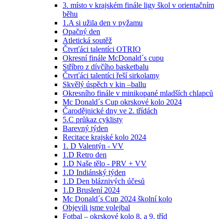
3. místo v krajském finále ligy škol v orientačním
běhu
1.A si užila den v pyžamu
Opačný den
Atletická soutěž
Čtvrťáci talentíci OTRIO
Okresní finále McDonald´s cupu
Stříbro z dívčího basketbalu
Čtvrťáci talentíci řeší sirkolamy
Skvělý úspěch v kin –ballu
Okresního finále v minikopané mladších chlapců
Mc Donald´s Cup okrskové kolo 2024
Čarodějnické dny ve 2. třídách
5.C průkaz cyklisty
Barevný týden
Recitace krajské kolo 2024
1. D Valentýn - VV
1.D Retro den
1.D Naše tělo - PRV + VV
1.D Indiánský týden
1.D Den bláznivých účesů
1.D Bruslení 2024
Mc Donald´s Cup 2024 školní kolo
Objevili jsme volejbal
Fotbal – okrskové kolo 8. a 9. tříd