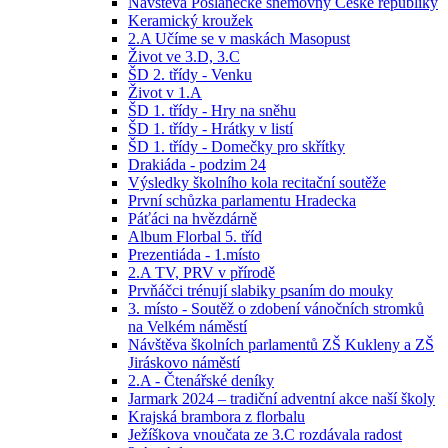
Návštěva Poslanecké sněmovny České republiky
Keramický kroužek
2.A Učíme se v maskách Masopust
Život ve 3.D, 3.C
ŠD 2. třídy - Venku
Život v 1.A
ŠD 1. třídy - Hry na sněhu
ŠD 1. třídy - Hrátky v listí
ŠD 1. třídy - Domečky pro skřítky
Drakiáda - podzim 24
Výsledky školního kola recitační soutěže
První schůzka parlamentu Hradecka
Páťáci na hvězdárně
Album Florbal 5. tříd
Prezentiáda - 1.místo
2.A TV, PRV v přírodě
Prvňáčci trénují slabiky psaním do mouky
3. místo - Soutěž o zdobení vánočních stromků
na Velkém náměstí
Návštěva školních parlamentů ZŠ Kukleny a ZŠ
Jiráskovo náměstí
2.A - Čtenářské deníky
Jarmark 2024 – tradiční adventní akce naší školy
Krajská brambora z florbalu
Ježíškova vnoučata ze 3.C rozdávala radost