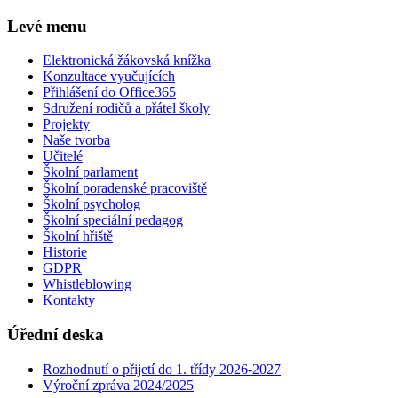
Levé menu
Elektronická žákovská knížka
Konzultace vyučujících
Přihlášení do Office365
Sdružení rodičů a přátel školy
Projekty
Naše tvorba
Učitelé
Školní parlament
Školní poradenské pracoviště
Školní psycholog
Školní speciální pedagog
Školní hřiště
Historie
GDPR
Whistleblowing
Kontakty
Úřední deska
Rozhodnutí o přijetí do 1. třídy 2026-2027
Výroční zpráva 2024/2025