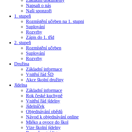
Základní dokumenty
Napsali o nás
Naši sponzoři
1. stupeň
Rozmístění učeben na 1. stupni
Suplování
Rozvrhy
Zápis do 1. tříd
2. stupeň
Rozmístění učeben
Suplování
Rozvrhy
Družina
Základní informace
Vnitřní řád ŠD
Akce školní družiny
Jídelna
Základní informace
Rok české kuchyně
Vnitřní řád jídelny
Jídelníček
Objednávání obědů
Návod k objednávání online
Mléko a ovoce do škol
Vize školní jídelny