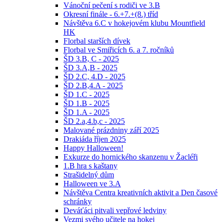
Vánoční pečení s rodiči ve 3.B
Okresní finále - 6.+7.+(8.) tříd
Návštěva 6.C v hokejovém klubu Mountfield
HK
Florbal starších dívek
Florbal ve Smiřicích 6. a 7. ročníků
ŠD 3.B, C - 2025
ŠD 3.A,B - 2025
ŠD 2.C, 4.D - 2025
ŠD 2.B,4.A - 2025
ŠD 1.C - 2025
ŠD 1.B - 2025
ŠD 1.A - 2025
ŠD 2.a,4.b,c - 2025
Malované prázdniny září 2025
Drakiáda říjen 2025
Happy Halloween!
Exkurze do hornického skanzenu v Žacléři
1.B hra s kaštany
Strašidelný dům
Halloween ve 3.A
Návštěva Centra kreativních aktivit a Den časové
schránky
Deváťáci pitvali vepřové ledviny
Vezmi svého učitele na hokej