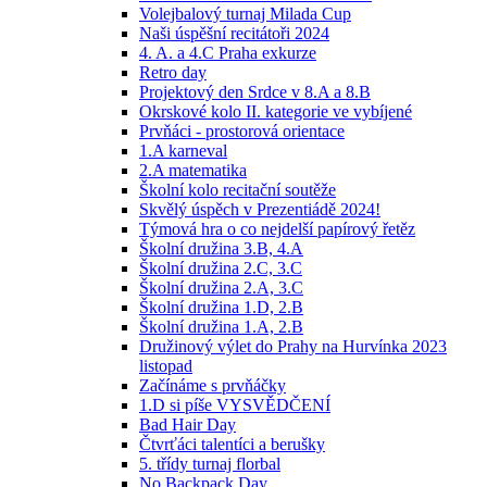
Volejbalový turnaj Milada Cup
Naši úspěšní recitátoři 2024
4. A. a 4.C Praha exkurze
Retro day
Projektový den Srdce v 8.A a 8.B
Okrskové kolo II. kategorie ve vybíjené
Prvňáci - prostorová orientace
1.A karneval
2.A matematika
Školní kolo recitační soutěže
Skvělý úspěch v Prezentiádě 2024!
Týmová hra o co nejdelší papírový řetěz
Školní družina 3.B, 4.A
Školní družina 2.C, 3.C
Školní družina 2.A, 3.C
Školní družina 1.D, 2.B
Školní družina 1.A, 2.B
Družinový výlet do Prahy na Hurvínka 2023
listopad
Začínáme s prvňáčky
1.D si píše VYSVĚDČENÍ
Bad Hair Day
Čtvrťáci talentíci a berušky
5. třídy turnaj florbal
No Backpack Day