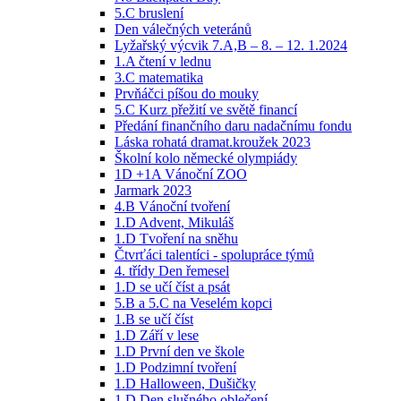
5.C bruslení
Den válečných veteránů
Lyžařský výcvik 7.A,B – 8. – 12. 1.2024
1.A čtení v lednu
3.C matematika
Prvňáčci píšou do mouky
5.C Kurz přežití ve světě financí
Předání finančního daru nadačnímu fondu
Láska rohatá dramat.kroužek 2023
Školní kolo německé olympiády
1D +1A Vánoční ZOO
Jarmark 2023
4.B Vánoční tvoření
1.D Advent, Mikuláš
1.D Tvoření na sněhu
Čtvrťáci talentíci - spolupráce týmů
4. třídy Den řemesel
1.D se učí číst a psát
5.B a 5.C na Veselém kopci
1.B se učí číst
1.D Září v lese
1.D První den ve škole
1.D Podzimní tvoření
1.D Halloween, Dušičky
1.D Den slušného oblečení