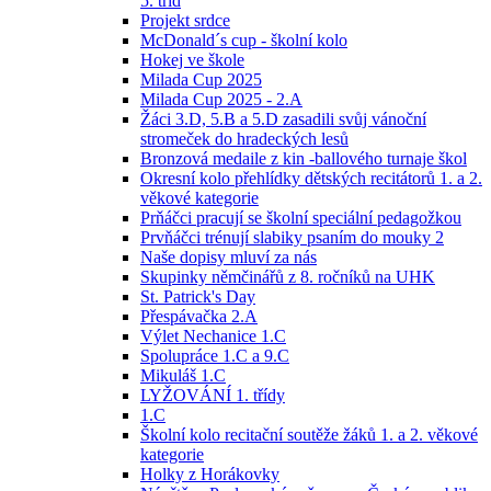
5. tříd
Projekt srdce
McDonald´s cup - školní kolo
Hokej ve škole
Milada Cup 2025
Milada Cup 2025 - 2.A
Žáci 3.D, 5.B a 5.D zasadili svůj vánoční
stromeček do hradeckých lesů
Bronzová medaile z kin -ballového turnaje škol
Okresní kolo přehlídky dětských recitátorů 1. a 2.
věkové kategorie
Prňáčci pracují se školní speciální pedagožkou
Prvňáčci trénují slabiky psaním do mouky 2
Naše dopisy mluví za nás
Skupinky němčinářů z 8. ročníků na UHK
St. Patrick's Day
Přespávačka 2.A
Výlet Nechanice 1.C
Spolupráce 1.C a 9.C
Mikuláš 1.C
LYŽOVÁNÍ 1. třídy
1.C
Školní kolo recitační soutěže žáků 1. a 2. věkové
kategorie
Holky z Horákovky