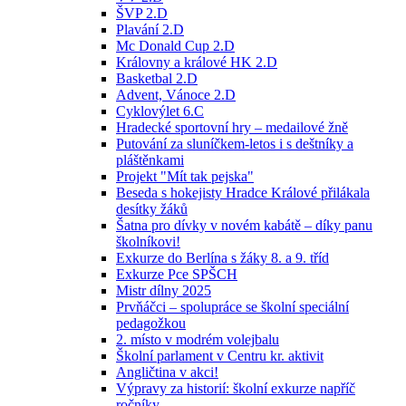
ŠVP 2.D
Plavání 2.D
Mc Donald Cup 2.D
Královny a králové HK 2.D
Basketbal 2.D
Advent, Vánoce 2.D
Cyklovýlet 6.C
Hradecké sportovní hry – medailové žně
Putování za sluníčkem-letos i s deštníky a
pláštěnkami
Projekt "Mít tak pejska"
Beseda s hokejisty Hradce Králové přilákala
desítky žáků
Šatna pro dívky v novém kabátě – díky panu
školníkovi!
Exkurze do Berlína s žáky 8. a 9. tříd
Exkurze Pce SPŠCH
Mistr dílny 2025
Prvňáčci – spolupráce se školní speciální
pedagožkou
2. místo v modrém volejbalu
Školní parlament v Centru kr. aktivit
Angličtina v akci!
Výpravy za historií: školní exkurze napříč
ročníky