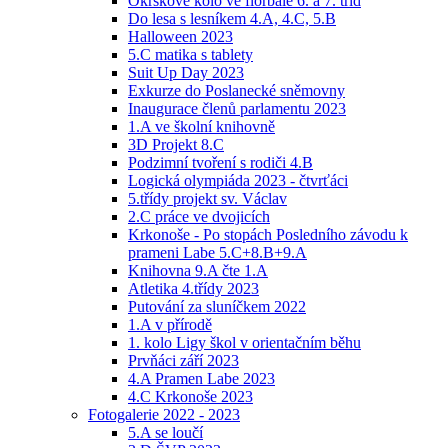
Okrskové kolo ve florbale 6. a 7. tříd
Do lesa s lesníkem 4.A, 4.C, 5.B
Halloween 2023
5.C matika s tablety
Suit Up Day 2023
Exkurze do Poslanecké sněmovny
Inaugurace členů parlamentu 2023
1.A ve školní knihovně
3D Projekt 8.C
Podzimní tvoření s rodiči 4.B
Logická olympiáda 2023 - čtvrťáci
5.třídy projekt sv. Václav
2.C práce ve dvojicích
Krkonoše - Po stopách Posledního závodu k
prameni Labe 5.C+8.B+9.A
Knihovna 9.A čte 1.A
Atletika 4.třídy 2023
Putování za sluníčkem 2022
1.A v přírodě
1. kolo Ligy škol v orientačním běhu
Prvňáci září 2023
4.A Pramen Labe 2023
4.C Krkonoše 2023
Fotogalerie 2022 - 2023
5.A se loučí