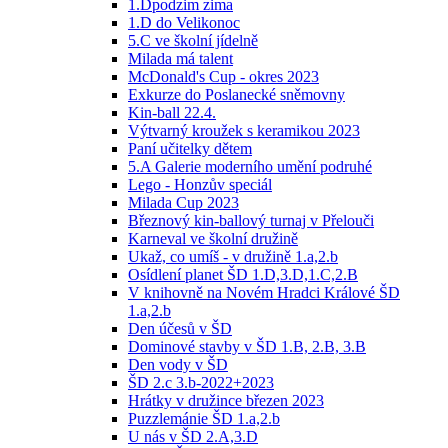
1.Dpodzim zima
1.D do Velikonoc
5.C ve školní jídelně
Milada má talent
McDonald's Cup - okres 2023
Exkurze do Poslanecké sněmovny
Kin-ball 22.4.
Výtvarný kroužek s keramikou 2023
Paní učitelky dětem
5.A Galerie moderního umění podruhé
Lego - Honzův speciál
Milada Cup 2023
Březnový kin-ballový turnaj v Přelouči
Karneval ve školní družině
Ukaž, co umíš - v družině 1.a,2.b
Osídlení planet ŠD 1.D,3.D,1.C,2.B
V knihovně na Novém Hradci Králové ŠD
1.a,2.b
Den účesů v ŠD
Dominové stavby v ŠD 1.B, 2.B, 3.B
Den vody v ŠD
ŠD 2.c 3.b-2022+2023
Hrátky v družince březen 2023
Puzzlemánie ŠD 1.a,2.b
U nás v ŠD 2.A,3.D