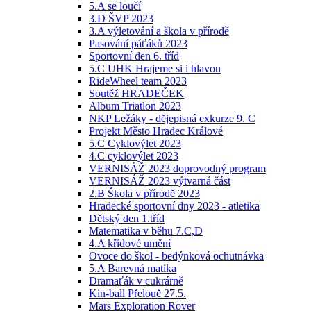
5.A se loučí
3.D ŠVP 2023
3.A výletování a škola v přírodě
Pasování páťáků 2023
Sportovní den 6. tříd
5.C UHK Hrajeme si i hlavou
RideWheel team 2023
Soutěž HRADEČEK
Album Triatlon 2023
NKP Ležáky - dějepisná exkurze 9. C
Projekt Město Hradec Králové
5.C Cyklovýlet 2023
4.C cyklovýlet 2023
VERNISÁŽ 2023 doprovodný program
VERNISÁŽ 2023 výtvarná část
2.B Škola v přírodě 2023
Hradecké sportovní dny 2023 - atletika
Dětský den 1.tříd
Matematika v běhu 7.C,D
4.A křídové umění
Ovoce do škol - bedýnková ochutnávka
5.A Barevná matika
Dramaťák v cukrárně
Kin-ball Přelouč 27.5.
Mars Exploration Rover