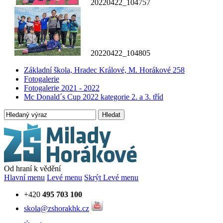
20220422_104757
20220422_104805
Základní škola, Hradec Králové, M. Horákové 258
Fotogalerie
Fotogalerie 2021 - 2022
Mc Donald´s Cup 2022 kategorie 2. a 3. tříd
Hledat
Od hraní k vědění
Hlavní menu
Levé menu
Skrýt Levé menu
+420
495 703 100
skola@zshorakhk.cz