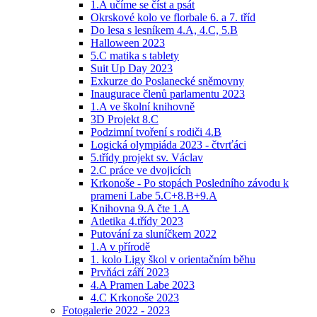
1.A učíme se číst a psát
Okrskové kolo ve florbale 6. a 7. tříd
Do lesa s lesníkem 4.A, 4.C, 5.B
Halloween 2023
5.C matika s tablety
Suit Up Day 2023
Exkurze do Poslanecké sněmovny
Inaugurace členů parlamentu 2023
1.A ve školní knihovně
3D Projekt 8.C
Podzimní tvoření s rodiči 4.B
Logická olympiáda 2023 - čtvrťáci
5.třídy projekt sv. Václav
2.C práce ve dvojicích
Krkonoše - Po stopách Posledního závodu k
prameni Labe 5.C+8.B+9.A
Knihovna 9.A čte 1.A
Atletika 4.třídy 2023
Putování za sluníčkem 2022
1.A v přírodě
1. kolo Ligy škol v orientačním běhu
Prvňáci září 2023
4.A Pramen Labe 2023
4.C Krkonoše 2023
Fotogalerie 2022 - 2023