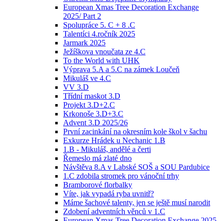
European Xmas Tree Decoration Exchange
2025/ Part 2
Spolupráce 5. C + 8 .C
Talentíci 4.ročník 2025
Jarmark 2025
Ježíškova vnoučata ze 4.C
To the World with UHK
Výprava 5.A a 5.C na zámek Loučeň
Mikuláš ve 4.C
VV 3.D
Třídní maskot 3.D
Projekt 3.D+2.C
Krkonoše 3.D+3.C
Advent 3.D 2025/26
První zacinkání na okresním kole škol v šachu
Exkurze Hrádek u Nechanic 1.B
1.B - Mikuláš, andělé a čerti
Řemeslo má zlaté dno
Návštěva 8.A v Labské SOŠ a SOU Pardubice
1.C zdobila stromek pro vánoční trhy
Bramborové florbalky
Víte, jak vypadá ryba uvnitř?
Máme šachové talenty, jen se ještě musí narodit
Zdobení adventních věnců v 1.C
European Xmas Tree Decoration Exchange 2025