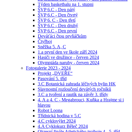
Týden basketbalu na 1. stupni
ŠVP 6.C - Den pátý
ŠVP 6.C - Den čtvrtý
ŠVP 6. C - Den třetí
ŠVP 6.C - Den druhý
ŠVP 6.C - Den první
Deváťáci čtou prvňáčkům
Čtyřboj
Sněžka 5. A, C
1.a první den ve škole září 2024
Hasiči ve družince - červen 2024
Olympiáda naruby - červen 2024
Fotogalerie 2023 - 2024
Projekt „DVEŘE“
Pasování 5. tříd
3.C Botanická zahrada léčivých bylin HK
Slavnostní rozloučení devátých ročníků
3.C a tvoření a rautík na závěr 3. třídy
4. A a 4. C - Megabrouci, Kuňka a Hrajme si i
hlavou
Robot Loona
Třídnická hodina v 5.C
4.C cyklovýlet 2024
4.A Cyklokurz Běleč 2024
Okresní finále Atletického trojboje 4. -5. tříd