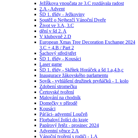
Ježíškova vnoučata ze 3.C rozdávala radost
2.A - Advent
ŠD 1. třídy - Ježkoviny
Soutěž o Nejhezčí Vánoční Dveře
Život ve 3.A, 3.C
dění v šd 2. A
V klubovně 2.D
European Xmas Tree Decoration Exchange 2024
3.C + 4.B / Part 2
Šachový střed/střet
ŠD 1. třídy - Kousáci
Laser game
ŠD 1. třídy - Skřítek Horáček a šd 1.a,4.b,c
Inaugurace žákovského parlamentu
Sovík - vyhlášení družinek prvňáčků - 1. kolo
Zdobení stromečku
Čertovské tvoření
Malování na chodník
Domečky v přírodě
Kousáci
Páťáci- adventní Loučeň
Florbaloví žolíci do kraje
Papírový řetěz - prosinec 2024
Adventní věnce 2.A
Vánoční tvoření s rodiči - 1.A