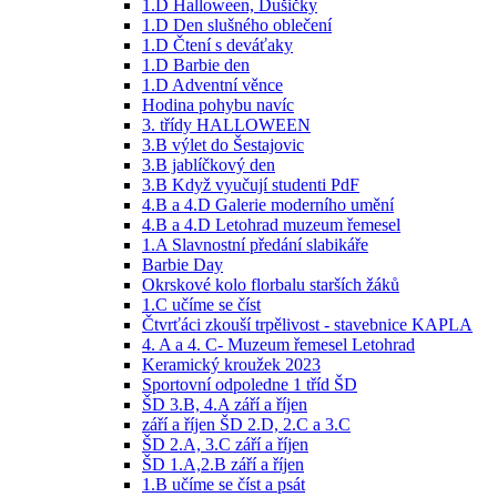
1.D Halloween, Dušičky
1.D Den slušného oblečení
1.D Čtení s deváťaky
1.D Barbie den
1.D Adventní věnce
Hodina pohybu navíc
3. třídy HALLOWEEN
3.B výlet do Šestajovic
3.B jablíčkový den
3.B Když vyučují studenti PdF
4.B a 4.D Galerie moderního umění
4.B a 4.D Letohrad muzeum řemesel
1.A Slavnostní předání slabikáře
Barbie Day
Okrskové kolo florbalu starších žáků
1.C učíme se číst
Čtvrťáci zkouší trpělivost - stavebnice KAPLA
4. A a 4. C- Muzeum řemesel Letohrad
Keramický kroužek 2023
Sportovní odpoledne 1 tříd ŠD
ŠD 3.B, 4.A září a říjen
září a říjen ŠD 2.D, 2.C a 3.C
ŠD 2.A, 3.C září a říjen
ŠD 1.A,2.B září a říjen
1.B učíme se číst a psát