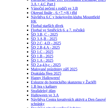
3.A + 4.C Part I
Vánoční pečení s rodiči ve 3.B
Okresní finále - 6.+7.+(8.) tříd
Návštěva 6.C v hokejovém klubu Mountfield
HK
Florbal starších dívek
Florbal ve Smiřicích 6. a 7. ročníků
ŠD 3.B, C - 2025
ŠD 3.A,B - 2025
ŠD 2.C, 4.D - 2025
ŠD 2.B,4.A - 2025
ŠD 1.C - 2025
ŠD 1.B - 2025
ŠD 1.A - 2025
ŠD 2.a,4.b,c - 2025
Malované prázdniny září 2025
Drakiáda říjen 2025
Happy Halloween!
Exkurze do hornického skanzenu v Žacléři
1.B hra s kaštany
Strašidelný dům
Halloween ve 3.A
Návštěva Centra kreativních aktivit a Den časové
schránky