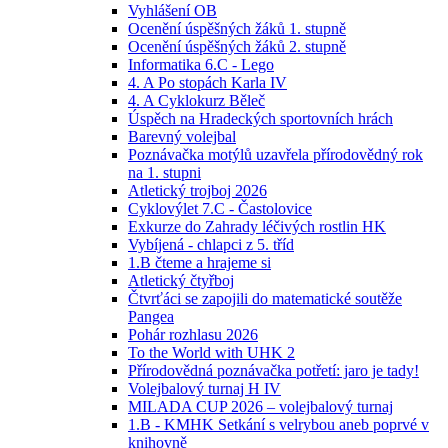
Vyhlášení OB
Ocenění úspěšných žáků 1. stupně
Ocenění úspěšných žáků 2. stupně
Informatika 6.C - Lego
4. A Po stopách Karla IV
4. A Cyklokurz Běleč
Úspěch na Hradeckých sportovních hrách
Barevný volejbal
Poznávačka motýlů uzavřela přírodovědný rok
na 1. stupni
Atletický trojboj 2026
Cyklovýlet 7.C - Častolovice
Exkurze do Zahrady léčivých rostlin HK
Vybíjená - chlapci z 5. tříd
1.B čteme a hrajeme si
Atletický čtyřboj
Čtvrťáci se zapojili do matematické soutěže
Pangea
Pohár rozhlasu 2026
To the World with UHK 2
Přírodovědná poznávačka potřetí: jaro je tady!
Volejbalový turnaj H IV
MILADA CUP 2026 – volejbalový turnaj
1.B - KMHK Setkání s velrybou aneb poprvé v
knihovně