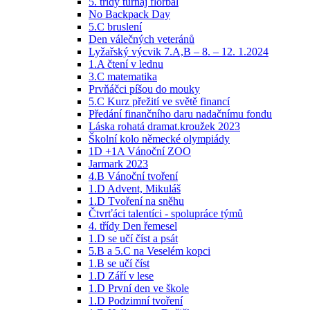
5. třídy turnaj florbal
No Backpack Day
5.C bruslení
Den válečných veteránů
Lyžařský výcvik 7.A,B – 8. – 12. 1.2024
1.A čtení v lednu
3.C matematika
Prvňáčci píšou do mouky
5.C Kurz přežití ve světě financí
Předání finančního daru nadačnímu fondu
Láska rohatá dramat.kroužek 2023
Školní kolo německé olympiády
1D +1A Vánoční ZOO
Jarmark 2023
4.B Vánoční tvoření
1.D Advent, Mikuláš
1.D Tvoření na sněhu
Čtvrťáci talentíci - spolupráce týmů
4. třídy Den řemesel
1.D se učí číst a psát
5.B a 5.C na Veselém kopci
1.B se učí číst
1.D Září v lese
1.D První den ve škole
1.D Podzimní tvoření