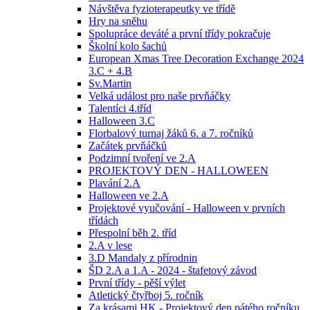
Návštěva fyzioterapeutky ve třídě
Hry na sněhu
Spolupráce deváté a první třídy pokračuje
Školní kolo šachů
European Xmas Tree Decoration Exchange 2024
3.C + 4.B
Sv.Martin
Velká událost pro naše prvňáčky
Talentíci 4.tříd
Halloween 3.C
Florbalový turnaj žáků 6. a 7. ročníků
Začátek prvňáčků
Podzimní tvoření ve 2.A
PROJEKTOVÝ DEN - HALLOWEEN
Plavání 2.A
Halloween ve 2.A
Projektové vyučování - Halloween v prvních
třídách
Přespolní běh 2. tříd
2.A v lese
3.D Mandaly z přírodnin
ŠD 2.A a 1.A - 2024 - štafetový závod
První třídy - pěší výlet
Atletický čtyřboj 5. ročník
Za krásami HK - Projektový den pátého ročníku