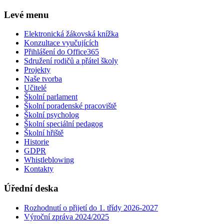
Levé menu
Elektronická žákovská knížka
Konzultace vyučujících
Přihlášení do Office365
Sdružení rodičů a přátel školy
Projekty
Naše tvorba
Učitelé
Školní parlament
Školní poradenské pracoviště
Školní psycholog
Školní speciální pedagog
Školní hřiště
Historie
GDPR
Whistleblowing
Kontakty
Úřední deska
Rozhodnutí o přijetí do 1. třídy 2026-2027
Výroční zpráva 2024/2025