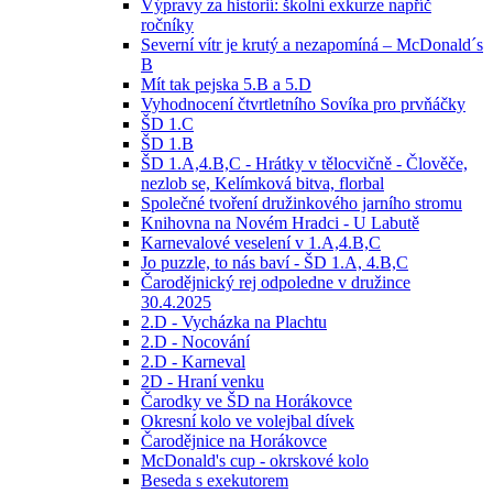
Výpravy za historií: školní exkurze napříč
ročníky
Severní vítr je krutý a nezapomíná – McDonald´s
B
Mít tak pejska 5.B a 5.D
Vyhodnocení čtvrtletního Sovíka pro prvňáčky
ŠD 1.C
ŠD 1.B
ŠD 1.A,4.B,C - Hrátky v tělocvičně - Člověče,
nezlob se, Kelímková bitva, florbal
Společné tvoření družinkového jarního stromu
Knihovna na Novém Hradci - U Labutě
Karnevalové veselení v 1.A,4.B,C
Jo puzzle, to nás baví - ŠD 1.A, 4.B,C
Čarodějnický rej odpoledne v družince
30.4.2025
2.D - Vycházka na Plachtu
2.D - Nocování
2.D - Karneval
2D - Hraní venku
Čarodky ve ŠD na Horákovce
Okresní kolo ve volejbal dívek
Čarodějnice na Horákovce
McDonald's cup - okrskové kolo
Beseda s exekutorem