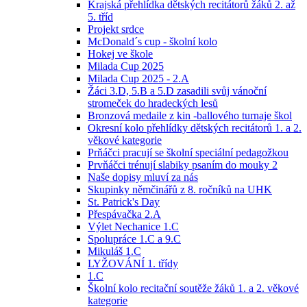
Krajská přehlídka dětských recitátorů žáků 2. až
5. tříd
Projekt srdce
McDonald´s cup - školní kolo
Hokej ve škole
Milada Cup 2025
Milada Cup 2025 - 2.A
Žáci 3.D, 5.B a 5.D zasadili svůj vánoční
stromeček do hradeckých lesů
Bronzová medaile z kin -ballového turnaje škol
Okresní kolo přehlídky dětských recitátorů 1. a 2.
věkové kategorie
Prňáčci pracují se školní speciální pedagožkou
Prvňáčci trénují slabiky psaním do mouky 2
Naše dopisy mluví za nás
Skupinky němčinářů z 8. ročníků na UHK
St. Patrick's Day
Přespávačka 2.A
Výlet Nechanice 1.C
Spolupráce 1.C a 9.C
Mikuláš 1.C
LYŽOVÁNÍ 1. třídy
1.C
Školní kolo recitační soutěže žáků 1. a 2. věkové
kategorie