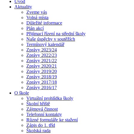
Úvod
Aktuality
Zveme vás
Volná místa
Důležité informace
Plán akcí
Přijímací řízení na střední školy
Naše úspěchy v soutěžích
Termínový kalendář
Zprávy 2023/24
Zprávy 2022/23
Zprávy 2021/22
Zprávy 2020/21
Zprávy 2019/20
Zprávy 2018/19
Zprávy 2017/18
Zprávy 2016/17
O škole
Virtuální prohlídka školy
Školní hřiště
Zájmová činnost
Telefonní kontakty
Různé formuláře ke stažení
Zápis do 1. tříd
Školská rada