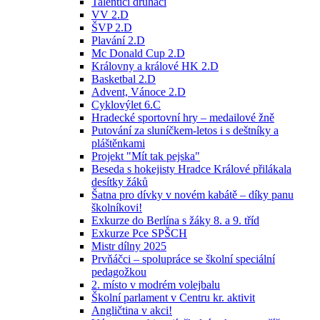
Talentíci druháci
VV 2.D
ŠVP 2.D
Plavání 2.D
Mc Donald Cup 2.D
Královny a králové HK 2.D
Basketbal 2.D
Advent, Vánoce 2.D
Cyklovýlet 6.C
Hradecké sportovní hry – medailové žně
Putování za sluníčkem-letos i s deštníky a
pláštěnkami
Projekt "Mít tak pejska"
Beseda s hokejisty Hradce Králové přilákala
desítky žáků
Šatna pro dívky v novém kabátě – díky panu
školníkovi!
Exkurze do Berlína s žáky 8. a 9. tříd
Exkurze Pce SPŠCH
Mistr dílny 2025
Prvňáčci – spolupráce se školní speciální
pedagožkou
2. místo v modrém volejbalu
Školní parlament v Centru kr. aktivit
Angličtina v akci!