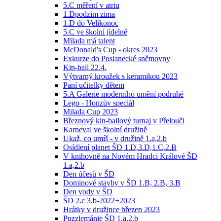
5.C měření v atriu
1.Dpodzim zima
1.D do Velikonoc
5.C ve školní jídelně
Milada má talent
McDonald's Cup - okres 2023
Exkurze do Poslanecké sněmovny
Kin-ball 22.4.
Výtvarný kroužek s keramikou 2023
Paní učitelky dětem
5.A Galerie moderního umění podruhé
Lego - Honzův speciál
Milada Cup 2023
Březnový kin-ballový turnaj v Přelouči
Karneval ve školní družině
Ukaž, co umíš - v družině 1.a,2.b
Osídlení planet ŠD 1.D,3.D,1.C,2.B
V knihovně na Novém Hradci Králové ŠD
1.a,2.b
Den účesů v ŠD
Dominové stavby v ŠD 1.B, 2.B, 3.B
Den vody v ŠD
ŠD 2.c 3.b-2022+2023
Hrátky v družince březen 2023
Puzzlemánie ŠD 1.a,2.b