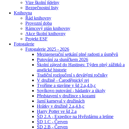
Vize školní jídelny
Bezpečnostní listy
Knihovna
Řád knihovny
Provozní doba
Rámcový plán knihovny
Akce školní knihovny
Projekt ESF
Fotogalerie
Fotogalerie 2025 - 2026
Mezigenerační setkání plné radosti a úsměvů
Putování za sluníčkem 2026
Školní zájezd do Hastings: Týden plný zážitků a
anglické historie
Tradiční rozloučení s devátými ročníky
V družině - Čarodějnický rej
Tvoříme a stavíme v šd 2.a,4.b,c
Sovíkovo putování - hádanky a úkoly
Představení v družince s kozami
Jarní karneval v družinách
Hrátky v družině 2.a,4.b,c
Harry Potter ve šd 2.a
ŠD 2.A - Expedice na Hvězdárnu a letíme
ŠD 1.C - Červen
ŠD 2.B - Červen