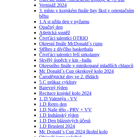
Vernisáž 2024
3. místo v krajském finále ligy škol v orientačním
běhu
1.A si užila den v pyžamu
Opačný den
Atletická soutěž
Čtvrťáci talentíci OTRIO
Okresní finále McDonald´s cupu
Stříbro z dívčího basketbalu
Čtvrťáci talentíci řeší sirkolamy
Skvělý úspěch v kin –ballu
Okresního finále v minikopané mladších chlapců
Mc Donald´s Cup okrskové kolo 2024
Čarodějnické dny ve 2. třídách
5.C průkaz cyklisty
Barevný týden
Recitace krajské kolo 2024
1. D Valentýn - VV
1.D Retro den
1.D Naše tělo - PRV + VV
1.D Indiánský týden
1.D Den bláznivých účesů
1.D Bruslení 2024
Mc Donald´s Cup 2024 školní kolo