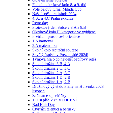
Objevili jsme volejbal
Fotbal – okrskové kolo 8. a 9. tříd
Volejbalový turnaj Milada Cup
Naši úspěšní recitátoři 2024
4. A. a 4.C Praha exkurze
Retro day
Projektový den Srdce v 8.A a 8.B
Okrskové kolo II. kategorie ve vybíjené
Prvňáci - prostorová orientace
1.A karneval
2.A matematika
Školní kolo recitační soutěže
Skvělý úspěch v Prezentiádě 2024!
Týmová hra o co nejdelší papírový řetěz
Školní družina 3.B, 4.A
Školní družina 2.C, 3.C
Školní družina 2.A, 3.C
Školní družina 1.D, 2.B
Školní družina 1.A, 2.B
Družinový výlet do Prahy na Hurvínka 2023
listopad
Začínáme s prvňáčky
1.D si píše VYSVĚDČENÍ
Bad Hair Day
Čtvrťáci talentíci a berušky