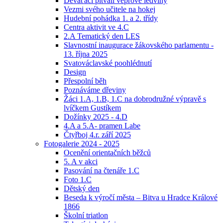
Deváťáci pitvali vepřové ledviny
Vezmi svého učitele na hokej
Hudební pohádka 1. a 2. třídy
Centra aktivit ve 4.C
2.A Tematický den LES
Slavnostní inaugurace žákovského parlamentu -
13. října 2025
Svatováclavské poohlédnutí
Design
Přespolní běh
Poznáváme dřeviny
Žáci 1.A, 1.B, 1.C na dobrodružné výpravě s
lvíčkem Gustíkem
Dožínky 2025 - 4.D
4.A a 5.A- pramen Labe
Čtyřboj 4.r. září 2025
Fotogalerie 2024 - 2025
Ocenění orientačních běžců
5. A v akci
Pasování na čtenáře 1.C
Foto 1.C
Dětský den
Beseda k výročí města – Bitva u Hradce Králové
1866
Školní triatlon