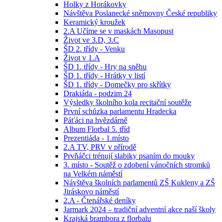
Holky z Horákovky
Návštěva Poslanecké sněmovny České republiky
Keramický kroužek
2.A Učíme se v maskách Masopust
Život ve 3.D, 3.C
ŠD 2. třídy - Venku
Život v 1.A
ŠD 1. třídy - Hry na sněhu
ŠD 1. třídy - Hrátky v listí
ŠD 1. třídy - Domečky pro skřítky
Drakiáda - podzim 24
Výsledky školního kola recitační soutěže
První schůzka parlamentu Hradecka
Páťáci na hvězdárně
Album Florbal 5. tříd
Prezentiáda - 1.místo
2.A TV, PRV v přírodě
Prvňáčci trénují slabiky psaním do mouky
3. místo - Soutěž o zdobení vánočních stromků
na Velkém náměstí
Návštěva školních parlamentů ZŠ Kukleny a ZŠ
Jiráskovo náměstí
2.A - Čtenářské deníky
Jarmark 2024 – tradiční adventní akce naší školy
Krajská brambora z florbalu