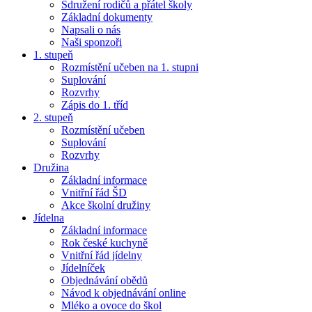
Sdružení rodičů a přátel školy
Základní dokumenty
Napsali o nás
Naši sponzoři
1. stupeň
Rozmístění učeben na 1. stupni
Suplování
Rozvrhy
Zápis do 1. tříd
2. stupeň
Rozmístění učeben
Suplování
Rozvrhy
Družina
Základní informace
Vnitřní řád ŠD
Akce školní družiny
Jídelna
Základní informace
Rok české kuchyně
Vnitřní řád jídelny
Jídelníček
Objednávání obědů
Návod k objednávání online
Mléko a ovoce do škol