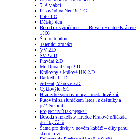
5. A v akci
Pasování na čtenáře 1.C
Foto 1.C
Dětský den
Beseda k výročí města – Bitva u Hradce Králové
1866
Školní triatlon
Talentíci druháci
VV 2.D
ŠVP 2.D
Plavání 2.D
Mc Donald Cup 2.D
Královny a králové HK 2.D
Basketbal 2.D
Advent, Vánoce 2.D
Cyklovýlet 6.C
Hradecké sportovní hry – medailové žně
Putování za sluníčkem-letos i s deštníky a
pláštěnkami
Projekt "Mít tak pejska"
Beseda s hokejisty Hradce Králové přilákala
desítky žáků
Šatna pro dívky v novém kabátě – díky panu
školníkovi!