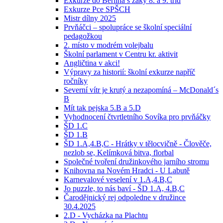
Exkurze do Berlína s žáky 8. a 9. tříd
Exkurze Pce SPŠCH
Mistr dílny 2025
Prvňáčci – spolupráce se školní speciální
pedagožkou
2. místo v modrém volejbalu
Školní parlament v Centru kr. aktivit
Angličtina v akci!
Výpravy za historií: školní exkurze napříč
ročníky
Severní vítr je krutý a nezapomíná – McDonald´s
B
Mít tak pejska 5.B a 5.D
Vyhodnocení čtvrtletního Sovíka pro prvňáčky
ŠD 1.C
ŠD 1.B
ŠD 1.A,4.B,C - Hrátky v tělocvičně - Člověče,
nezlob se, Kelímková bitva, florbal
Společné tvoření družinkového jarního stromu
Knihovna na Novém Hradci - U Labutě
Karnevalové veselení v 1.A,4.B,C
Jo puzzle, to nás baví - ŠD 1.A, 4.B,C
Čarodějnický rej odpoledne v družince
30.4.2025
2.D - Vycházka na Plachtu