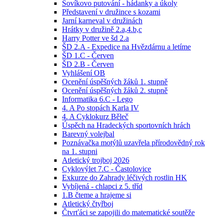
Sovíkovo putování - hádanky a úkoly
Představení v družince s kozami
Jarní karneval v družinách
Hrátky v družině 2.a,4.b,c
Harry Potter ve šd 2.a
ŠD 2.A - Expedice na Hvězdárnu a letíme
ŠD 1.C - Červen
ŠD 2.B - Červen
Vyhlášení OB
Ocenění úspěšných žáků 1. stupně
Ocenění úspěšných žáků 2. stupně
Informatika 6.C - Lego
4. A Po stopách Karla IV
4. A Cyklokurz Běleč
Úspěch na Hradeckých sportovních hrách
Barevný volejbal
Poznávačka motýlů uzavřela přírodovědný rok
na 1. stupni
Atletický trojboj 2026
Cyklovýlet 7.C - Častolovice
Exkurze do Zahrady léčivých rostlin HK
Vybíjená - chlapci z 5. tříd
1.B čteme a hrajeme si
Atletický čtyřboj
Čtvrťáci se zapojili do matematické soutěže