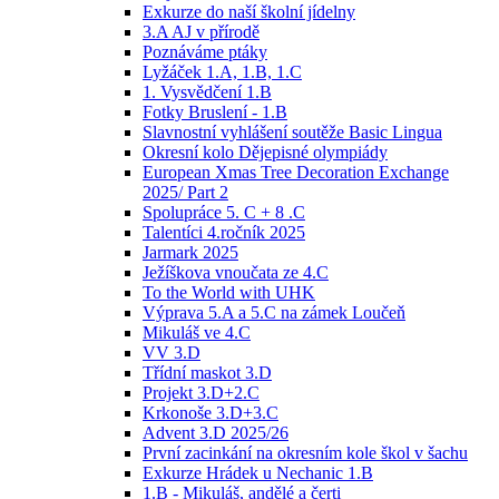
Exkurze do naší školní jídelny
3.A AJ v přírodě
Poznáváme ptáky
Lyžáček 1.A, 1.B, 1.C
1. Vysvědčení 1.B
Fotky Bruslení - 1.B
Slavnostní vyhlášení soutěže Basic Lingua
Okresní kolo Dějepisné olympiády
European Xmas Tree Decoration Exchange
2025/ Part 2
Spolupráce 5. C + 8 .C
Talentíci 4.ročník 2025
Jarmark 2025
Ježíškova vnoučata ze 4.C
To the World with UHK
Výprava 5.A a 5.C na zámek Loučeň
Mikuláš ve 4.C
VV 3.D
Třídní maskot 3.D
Projekt 3.D+2.C
Krkonoše 3.D+3.C
Advent 3.D 2025/26
První zacinkání na okresním kole škol v šachu
Exkurze Hrádek u Nechanic 1.B
1.B - Mikuláš, andělé a čerti