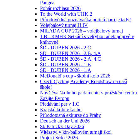
Pangea
Pohár rozhlasu 2026
To the World with UHK 2
Přírodovědná poznávačka potřetí: jaro je tady!
Volejbalový turnaj H IV
MILADA CUP 2026 – volejbalový turnaj
1.B - KMHK Setkání s velrybou aneb poprvé v
knihovně
ŠD - DUBEN 2026 - 2.C
ŠD - DUBEN 2026 - 2.B, 4.A
ŠD - DUBEN 2026 - 2.A, 4.C
ŠD - DUBEN 2026 - 1.B
ŠD - DUBEN 2026 - 1.A
McDonald´s cup - školní kolo 2026
Czech Cycling Academy Roadshow na naší
škole!
Návštěva školního parlamentu v pražském centru
Zažijte Evropu
Předávání per v 1.C
Krajské kolo v šachu
Přírodopisná exkurze do Prahy
Deutsch an der Uni 2026
St. Patrick's Day 2026
Vítězství v kin-ballovém turnaji škol
Projekt Srdce 2026