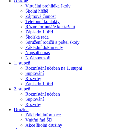
O škole
Virtuální prohlídka školy
Školní hřiště
Zájmová činnost
Telefonní kontakty
Různé formuláře ke stažení
Zápis do 1. tříd
Školská rada
Sdružení rodičů a přátel školy
Základní dokumenty
Napsali o nás
Naši sponzoři
1. stupeň
Rozmístění učeben na 1. stupni
Suplování
Rozvrhy
Zápis do 1. tříd
2. stupeň
Rozmístění učeben
Suplování
Rozvrhy
Družina
Základní informace
Vnitřní řád ŠD
Akce školní družiny