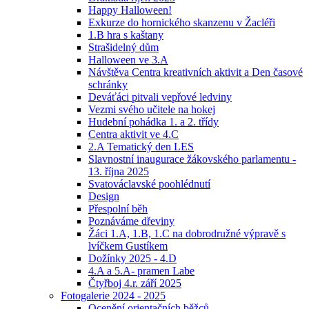
Happy Halloween!
Exkurze do hornického skanzenu v Žacléři
1.B hra s kaštany
Strašidelný dům
Halloween ve 3.A
Návštěva Centra kreativních aktivit a Den časové
schránky
Deváťáci pitvali vepřové ledviny
Vezmi svého učitele na hokej
Hudební pohádka 1. a 2. třídy
Centra aktivit ve 4.C
2.A Tematický den LES
Slavnostní inaugurace žákovského parlamentu -
13. října 2025
Svatováclavské poohlédnutí
Design
Přespolní běh
Poznáváme dřeviny
Žáci 1.A, 1.B, 1.C na dobrodružné výpravě s
lvíčkem Gustíkem
Dožínky 2025 - 4.D
4.A a 5.A- pramen Labe
Čtyřboj 4.r. září 2025
Fotogalerie 2024 - 2025
Ocenění orientačních běžců