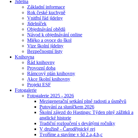
Jídelna
Základní informace
Rok české kuchyně
Vnitřní řád jídelny
Jídelníček
Objednávání obědů
Návod k objednávání online
Mléko a ovoce do škol
Vize školní jídelny
Bezpečnostní listy
Knihovna
Řád knihovny
Provozní doba
Rámcový plán knihovny
Akce školní knihovny
Projekt ESF
Fotogalerie
Fotogalerie 2025 - 2026
Mezigenerační setkání plné radosti a úsměvů
Putování za sluníčkem 2026
Školní zájezd do Hastings: Týden plný zážitků a
anglické historie
Tradiční rozloučení s devátými ročníky
V družině - Čarodějnický rej
Tvoříme a stavíme v šd 2.a,4.b,c