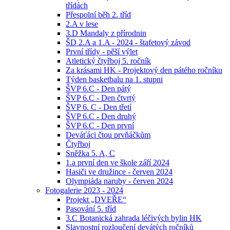
třídách
Přespolní běh 2. tříd
2.A v lese
3.D Mandaly z přírodnin
ŠD 2.A a 1.A - 2024 - štafetový závod
První třídy - pěší výlet
Atletický čtyřboj 5. ročník
Za krásami HK - Projektový den pátého ročníku
Týden basketbalu na 1. stupni
ŠVP 6.C - Den pátý
ŠVP 6.C - Den čtvrtý
ŠVP 6. C - Den třetí
ŠVP 6.C - Den druhý
ŠVP 6.C - Den první
Deváťáci čtou prvňáčkům
Čtyřboj
Sněžka 5. A, C
1.a první den ve škole září 2024
Hasiči ve družince - červen 2024
Olympiáda naruby - červen 2024
Fotogalerie 2023 - 2024
Projekt „DVEŘE“
Pasování 5. tříd
3.C Botanická zahrada léčivých bylin HK
Slavnostní rozloučení devátých ročníků