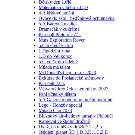
Dětský den 1.tříd
Matematika v běhu 7.C,D
4.A křídové umění
Ovoce do škol - bedýnková ochutnávka
5.A Barevná matika
Dramaťák v cukrárně
Kin-ball Přelouč 27.5.
Mars Exploration Rover
5.C měření v atriu
1.Dpodzim zima
1.D do Velikonoc
5.C ve školní jídelně
Milada má talent
McDonald's Cup - okres 2023
Exkurze do Poslanecké sněmovny
Kin-ball 22.4.
Výtvarný kroužek s keramikou 2023
Paní učitelky dětem
5.A Galerie moderního umění podruhé
Lego - Honzův speciál
Milada Cup 2023
Březnový kin-ballový turnaj v Přelouči
Karneval ve školní družině
Ukaž, co umíš - v družině 1.a,2.b
Osídlení planet ŠD 1.D,3.D,1.C,2.B