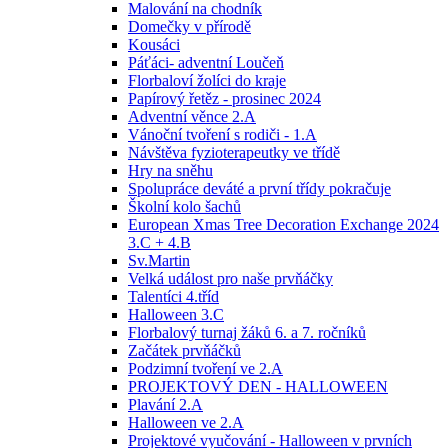
Malování na chodník
Domečky v přírodě
Kousáci
Páťáci- adventní Loučeň
Florbaloví žolíci do kraje
Papírový řetěz - prosinec 2024
Adventní věnce 2.A
Vánoční tvoření s rodiči - 1.A
Návštěva fyzioterapeutky ve třídě
Hry na sněhu
Spolupráce deváté a první třídy pokračuje
Školní kolo šachů
European Xmas Tree Decoration Exchange 2024
3.C + 4.B
Sv.Martin
Velká událost pro naše prvňáčky
Talentíci 4.tříd
Halloween 3.C
Florbalový turnaj žáků 6. a 7. ročníků
Začátek prvňáčků
Podzimní tvoření ve 2.A
PROJEKTOVÝ DEN - HALLOWEEN
Plavání 2.A
Halloween ve 2.A
Projektové vyučování - Halloween v prvních