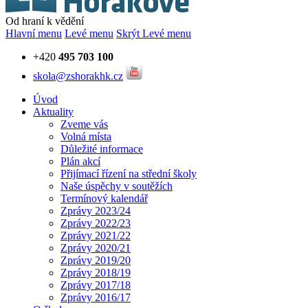
Od hraní k vědění
Hlavní menu
Levé menu
Skrýt Levé menu
+420
495 703 100
skola@zshorakhk.cz
Úvod
Aktuality
Zveme vás
Volná místa
Důležité informace
Plán akcí
Přijímací řízení na střední školy
Naše úspěchy v soutěžích
Termínový kalendář
Zprávy 2023/24
Zprávy 2022/23
Zprávy 2021/22
Zprávy 2020/21
Zprávy 2019/20
Zprávy 2018/19
Zprávy 2017/18
Zprávy 2016/17