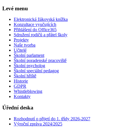
Levé menu
Elektronická žákovská knížka
Konzultace vyučujících
Přihlášení do Office365
Sdružení rodičů a přátel školy
Projekty
Naše tvorba
Učitelé
Školní parlament
Školní poradenské pracoviště
Školní psycholog
Školní speciální pedagog
Školní hřiště
Historie
GDPR
Whistleblowing
Kontakty
Úřední deska
Rozhodnutí o přijetí do 1. třídy 2026-2027
Výroční zpráva 2024/2025