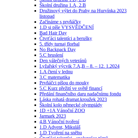
Školní družina 1.A, 2.B
Družinový výlet do Prahy na Hurvínka 2023
listopad
Začínáme s prvňáčky
1.D si píše VYSVĚDČENÍ
Bad Hair Day
Čtvrťáci talentíci a berušky
5. třídy turnaj florbal
No Backpack Day
5.C bruslení
Den válečných veteránů
Lyžařský výcvik 7.A,B – 8. – 12. 1.2024
1.A čtení v lednu
3.C matematika
Prvňáčci píšou do mouky
5.C Kurz přežití ve světě financí
Předání finančního daru nadačnímu fondu
Láska rohatá dramat.kroužek 2023
Školní kolo německé olympiády
1D +1A Vánoční ZOO
Jarmark 2023
4.B Vánoční tvoření
1.D Advent, Mikuláš
1.D Tvoření na sněhu