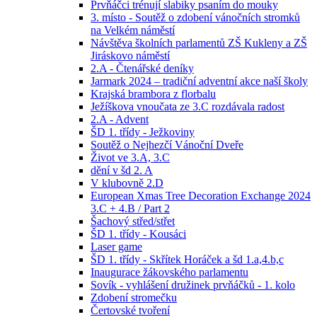
Prvňáčci trénují slabiky psaním do mouky
3. místo - Soutěž o zdobení vánočních stromků
na Velkém náměstí
Návštěva školních parlamentů ZŠ Kukleny a ZŠ
Jiráskovo náměstí
2.A - Čtenářské deníky
Jarmark 2024 – tradiční adventní akce naší školy
Krajská brambora z florbalu
Ježíškova vnoučata ze 3.C rozdávala radost
2.A - Advent
ŠD 1. třídy - Ježkoviny
Soutěž o Nejhezčí Vánoční Dveře
Život ve 3.A, 3.C
dění v šd 2. A
V klubovně 2.D
European Xmas Tree Decoration Exchange 2024
3.C + 4.B / Part 2
Šachový střed/střet
ŠD 1. třídy - Kousáci
Laser game
ŠD 1. třídy - Skřítek Horáček a šd 1.a,4.b,c
Inaugurace žákovského parlamentu
Sovík - vyhlášení družinek prvňáčků - 1. kolo
Zdobení stromečku
Čertovské tvoření