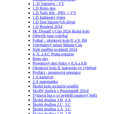
1. D Valentýn - VV
1.D Retro den
1.D Naše tělo - PRV + VV
1.D Indiánský týden
1.D Den bláznivých účesů
1.D Bruslení 2024
Mc Donald´s Cup 2024 školní kolo
Objevili jsme volejbal
Fotbal – okrskové kolo 8. a 9. tříd
Volejbalový turnaj Milada Cup
Naši úspěšní recitátoři 2024
4. A. a 4.C Praha exkurze
Retro day
Projektový den Srdce v 8.A a 8.B
Okrskové kolo II. kategorie ve vybíjené
Prvňáci - prostorová orientace
1.A karneval
2.A matematika
Školní kolo recitační soutěže
Skvělý úspěch v Prezentiádě 2024!
Týmová hra o co nejdelší papírový řetěz
Školní družina 3.B, 4.A
Školní družina 2.C, 3.C
Školní družina 2.A, 3.C
Školní družina 1.D, 2.B