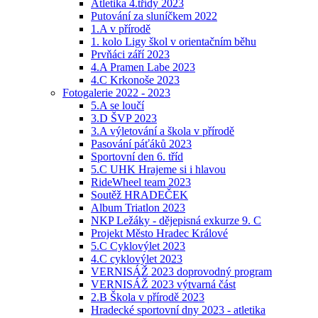
Atletika 4.třídy 2023
Putování za sluníčkem 2022
1.A v přírodě
1. kolo Ligy škol v orientačním běhu
Prvňáci září 2023
4.A Pramen Labe 2023
4.C Krkonoše 2023
Fotogalerie 2022 - 2023
5.A se loučí
3.D ŠVP 2023
3.A výletování a škola v přírodě
Pasování páťáků 2023
Sportovní den 6. tříd
5.C UHK Hrajeme si i hlavou
RideWheel team 2023
Soutěž HRADEČEK
Album Triatlon 2023
NKP Ležáky - dějepisná exkurze 9. C
Projekt Město Hradec Králové
5.C Cyklovýlet 2023
4.C cyklovýlet 2023
VERNISÁŽ 2023 doprovodný program
VERNISÁŽ 2023 výtvarná část
2.B Škola v přírodě 2023
Hradecké sportovní dny 2023 - atletika