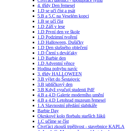
Čtvrťáci talentíci - spolupráce týmů
4. třídy Den řemesel
1.D se učí číst a psát
5.B a 5.C na Veselém kopci
1.B se učí číst
1.D Září v lese
1.D První den ve škole
1.D Podzimní tvoření
1.D Halloween, Dušičky
1.D Den slušného oblečení
1.D Čtení s deváťaky
1.D Barbie den
1.D Adventní věnce
Hodina pohybu navíc
3. třídy HALLOWEEN
3.B výlet do Šestajovic
3.B jablíčkový den
3.B Když vyučují studenti PdF
4.B a 4.D Galerie moderního umění
4.B a 4.D Letohrad muzeum řemesel
1.A Slavnostní předání slabikáře
Barbie Day
Okrskové kolo florbalu starších žáků
1.C učíme se číst
Čtvrťáci zkouší trpělivost - stavebnice KAPLA