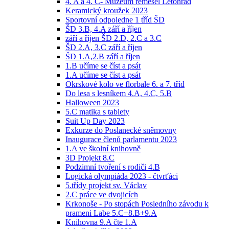
4. A a 4. C- Muzeum řemesel Letohrad
Keramický kroužek 2023
Sportovní odpoledne 1 tříd ŠD
ŠD 3.B, 4.A září a říjen
září a říjen ŠD 2.D, 2.C a 3.C
ŠD 2.A, 3.C září a říjen
ŠD 1.A,2.B září a říjen
1.B učíme se číst a psát
1.A učíme se číst a psát
Okrskové kolo ve florbale 6. a 7. tříd
Do lesa s lesníkem 4.A, 4.C, 5.B
Halloween 2023
5.C matika s tablety
Suit Up Day 2023
Exkurze do Poslanecké sněmovny
Inaugurace členů parlamentu 2023
1.A ve školní knihovně
3D Projekt 8.C
Podzimní tvoření s rodiči 4.B
Logická olympiáda 2023 - čtvrťáci
5.třídy projekt sv. Václav
2.C práce ve dvojicích
Krkonoše - Po stopách Posledního závodu k
prameni Labe 5.C+8.B+9.A
Knihovna 9.A čte 1.A