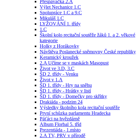
Přespávačka 2.A
Výlet Nechanice 1.C
Spolupráce 1.C a 9.C
Mikuláš 1.C
LYŽOVÁNÍ 1. třídy
1.C
Školní kolo recitační soutěže žáků 1. a 2. věkové
kategorie
Holky z Horákovky
Návštěva Poslanecké sněmovny České republiky
Keramický kroužek
2.A Učíme se v maskách Masopust
Život ve 3.D, 3.C
ŠD 2. třídy - Venku
Život v 1.A
ŠD 1. třídy - Hry na sněhu
ŠD 1. třídy - Hrátky v listí
ŠD 1. třídy - Domečky pro skřítky
Drakiáda - podzim 24
Výsledky školního kola recitační soutěže
První schůzka parlamentu Hradecka
Páťáci na hvězdárně
Album Florbal 5. tříd
Prezentiáda - 1.místo
2.A TV, PRV v přírodě