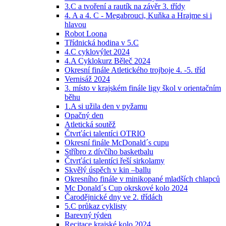
3.C a tvoření a rautík na závěr 3. třídy
4. A a 4. C - Megabrouci, Kuňka a Hrajme si i
hlavou
Robot Loona
Třídnická hodina v 5.C
4.C cyklovýlet 2024
4.A Cyklokurz Běleč 2024
Okresní finále Atletického trojboje 4. -5. tříd
Vernisáž 2024
3. místo v krajském finále ligy škol v orientačním
běhu
1.A si užila den v pyžamu
Opačný den
Atletická soutěž
Čtvrťáci talentíci OTRIO
Okresní finále McDonald´s cupu
Stříbro z dívčího basketbalu
Čtvrťáci talentíci řeší sirkolamy
Skvělý úspěch v kin –ballu
Okresního finále v minikopané mladších chlapců
Mc Donald´s Cup okrskové kolo 2024
Čarodějnické dny ve 2. třídách
5.C průkaz cyklisty
Barevný týden
Recitace krajské kolo 2024