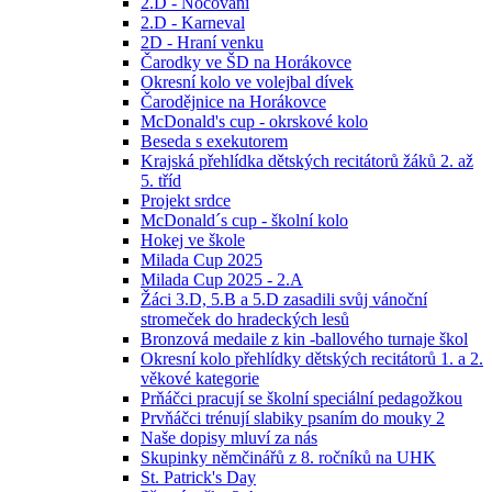
2.D - Nocování
2.D - Karneval
2D - Hraní venku
Čarodky ve ŠD na Horákovce
Okresní kolo ve volejbal dívek
Čarodějnice na Horákovce
McDonald's cup - okrskové kolo
Beseda s exekutorem
Krajská přehlídka dětských recitátorů žáků 2. až
5. tříd
Projekt srdce
McDonald´s cup - školní kolo
Hokej ve škole
Milada Cup 2025
Milada Cup 2025 - 2.A
Žáci 3.D, 5.B a 5.D zasadili svůj vánoční
stromeček do hradeckých lesů
Bronzová medaile z kin -ballového turnaje škol
Okresní kolo přehlídky dětských recitátorů 1. a 2.
věkové kategorie
Prňáčci pracují se školní speciální pedagožkou
Prvňáčci trénují slabiky psaním do mouky 2
Naše dopisy mluví za nás
Skupinky němčinářů z 8. ročníků na UHK
St. Patrick's Day