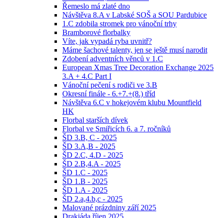
Řemeslo má zlaté dno
Návštěva 8.A v Labské SOŠ a SOU Pardubice
1.C zdobila stromek pro vánoční trhy
Bramborové florbalky
Víte, jak vypadá ryba uvnitř?
Máme šachové talenty, jen se ještě musí narodit
Zdobení adventních věnců v 1.C
European Xmas Tree Decoration Exchange 2025
3.A + 4.C Part I
Vánoční pečení s rodiči ve 3.B
Okresní finále - 6.+7.+(8.) tříd
Návštěva 6.C v hokejovém klubu Mountfield
HK
Florbal starších dívek
Florbal ve Smiřicích 6. a 7. ročníků
ŠD 3.B, C - 2025
ŠD 3.A,B - 2025
ŠD 2.C, 4.D - 2025
ŠD 2.B,4.A - 2025
ŠD 1.C - 2025
ŠD 1.B - 2025
ŠD 1.A - 2025
ŠD 2.a,4.b,c - 2025
Malované prázdniny září 2025
Drakiáda říjen 2025