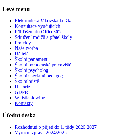
Levé menu
Elektronická žákovská knížka
Konzultace vyučujících
Přihlášení do Office365
Sdružení rodičů a přátel školy
Projekty
Naše tvorba
Učitelé
Školní parlament
Školní poradenské pracoviště
Školní psycholog
Školní speciální pedagog
Školní hřiště
Historie
GDPR
Whistleblowing
Kontakty
Úřední deska
Rozhodnutí o přijetí do 1. třídy 2026-2027
Výroční zpráva 2024/2025