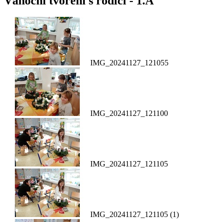
Vánoční tvoření s rodiči - 1.A
IMG_20241127_121055
IMG_20241127_121100
IMG_20241127_121105
IMG_20241127_121105 (1)