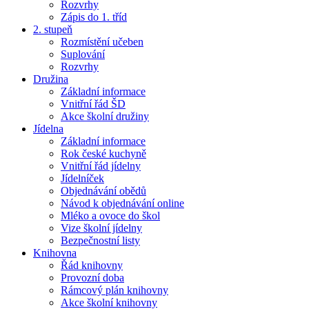
Rozvrhy
Zápis do 1. tříd
2. stupeň
Rozmístění učeben
Suplování
Rozvrhy
Družina
Základní informace
Vnitřní řád ŠD
Akce školní družiny
Jídelna
Základní informace
Rok české kuchyně
Vnitřní řád jídelny
Jídelníček
Objednávání obědů
Návod k objednávání online
Mléko a ovoce do škol
Vize školní jídelny
Bezpečnostní listy
Knihovna
Řád knihovny
Provozní doba
Rámcový plán knihovny
Akce školní knihovny