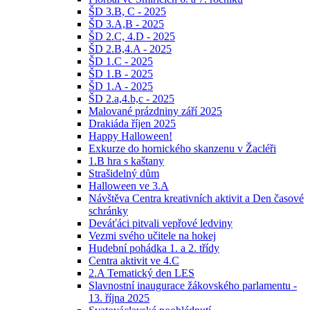
ŠD 3.B, C - 2025
ŠD 3.A,B - 2025
ŠD 2.C, 4.D - 2025
ŠD 2.B,4.A - 2025
ŠD 1.C - 2025
ŠD 1.B - 2025
ŠD 1.A - 2025
ŠD 2.a,4.b,c - 2025
Malované prázdniny září 2025
Drakiáda říjen 2025
Happy Halloween!
Exkurze do hornického skanzenu v Žacléři
1.B hra s kaštany
Strašidelný dům
Halloween ve 3.A
Návštěva Centra kreativních aktivit a Den časové
schránky
Deváťáci pitvali vepřové ledviny
Vezmi svého učitele na hokej
Hudební pohádka 1. a 2. třídy
Centra aktivit ve 4.C
2.A Tematický den LES
Slavnostní inaugurace žákovského parlamentu -
13. října 2025