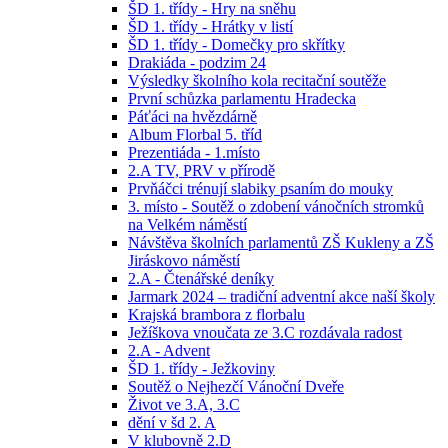
ŠD 1. třídy - Hry na sněhu
ŠD 1. třídy - Hrátky v listí
ŠD 1. třídy - Domečky pro skřítky
Drakiáda - podzim 24
Výsledky školního kola recitační soutěže
První schůzka parlamentu Hradecka
Páťáci na hvězdárně
Album Florbal 5. tříd
Prezentiáda - 1.místo
2.A TV, PRV v přírodě
Prvňáčci trénují slabiky psaním do mouky
3. místo - Soutěž o zdobení vánočních stromků
na Velkém náměstí
Návštěva školních parlamentů ZŠ Kukleny a ZŠ
Jiráskovo náměstí
2.A - Čtenářské deníky
Jarmark 2024 – tradiční adventní akce naší školy
Krajská brambora z florbalu
Ježíškova vnoučata ze 3.C rozdávala radost
2.A - Advent
ŠD 1. třídy - Ježkoviny
Soutěž o Nejhezčí Vánoční Dveře
Život ve 3.A, 3.C
dění v šd 2. A
V klubovně 2.D