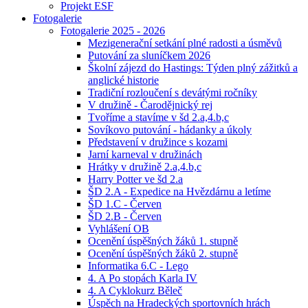
Projekt ESF
Fotogalerie
Fotogalerie 2025 - 2026
Mezigenerační setkání plné radosti a úsměvů
Putování za sluníčkem 2026
Školní zájezd do Hastings: Týden plný zážitků a
anglické historie
Tradiční rozloučení s devátými ročníky
V družině - Čarodějnický rej
Tvoříme a stavíme v šd 2.a,4.b,c
Sovíkovo putování - hádanky a úkoly
Představení v družince s kozami
Jarní karneval v družinách
Hrátky v družině 2.a,4.b,c
Harry Potter ve šd 2.a
ŠD 2.A - Expedice na Hvězdárnu a letíme
ŠD 1.C - Červen
ŠD 2.B - Červen
Vyhlášení OB
Ocenění úspěšných žáků 1. stupně
Ocenění úspěšných žáků 2. stupně
Informatika 6.C - Lego
4. A Po stopách Karla IV
4. A Cyklokurz Běleč
Úspěch na Hradeckých sportovních hrách