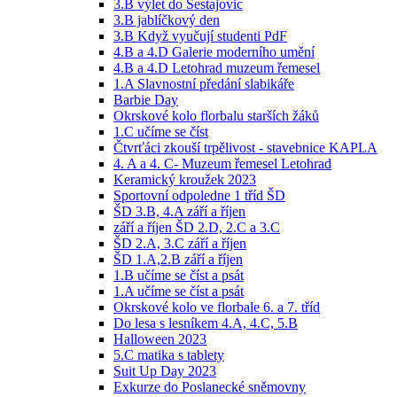
3.B výlet do Šestajovic
3.B jablíčkový den
3.B Když vyučují studenti PdF
4.B a 4.D Galerie moderního umění
4.B a 4.D Letohrad muzeum řemesel
1.A Slavnostní předání slabikáře
Barbie Day
Okrskové kolo florbalu starších žáků
1.C učíme se číst
Čtvrťáci zkouší trpělivost - stavebnice KAPLA
4. A a 4. C- Muzeum řemesel Letohrad
Keramický kroužek 2023
Sportovní odpoledne 1 tříd ŠD
ŠD 3.B, 4.A září a říjen
září a říjen ŠD 2.D, 2.C a 3.C
ŠD 2.A, 3.C září a říjen
ŠD 1.A,2.B září a říjen
1.B učíme se číst a psát
1.A učíme se číst a psát
Okrskové kolo ve florbale 6. a 7. tříd
Do lesa s lesníkem 4.A, 4.C, 5.B
Halloween 2023
5.C matika s tablety
Suit Up Day 2023
Exkurze do Poslanecké sněmovny