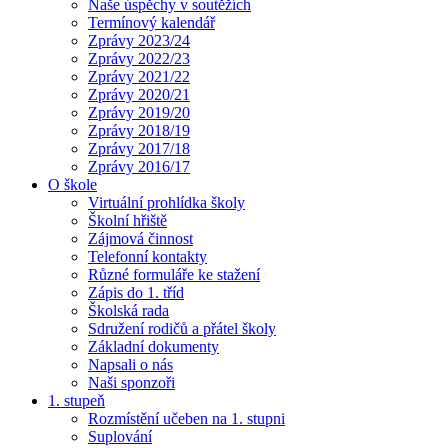
Naše úspěchy v soutěžích
Termínový kalendář
Zprávy 2023/24
Zprávy 2022/23
Zprávy 2021/22
Zprávy 2020/21
Zprávy 2019/20
Zprávy 2018/19
Zprávy 2017/18
Zprávy 2016/17
O škole
Virtuální prohlídka školy
Školní hřiště
Zájmová činnost
Telefonní kontakty
Různé formuláře ke stažení
Zápis do 1. tříd
Školská rada
Sdružení rodičů a přátel školy
Základní dokumenty
Napsali o nás
Naši sponzoři
1. stupeň
Rozmístění učeben na 1. stupni
Suplování