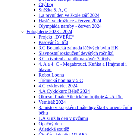
Čtyřboj
Sněžka 5. A, C
1.a první den ve škole září 2024
Hasiči ve družince - červen 2024
Olympiáda naruby - červen 2024
Fotogalerie 2023 - 2024
Projekt „DVEŘE“
Pasování 5. tříd
3.C Botanická zahrada léčivých bylin HK
Slavnostní rozloučení devátých ročníků
3.C a tvoření a rautík na závěr 3. třídy
4. A a 4. C - Megabrouci, Kuňka a Hrajme si i
hlavou
Robot Loona
Třídnická hodina v 5.C
4.C cyklovýlet 2024
4.A Cyklokurz Běleč 2024
Okresní finále Atletického trojboje 4. -5. tříd
Vernisáž 2024
3. místo v krajském finále ligy škol v orientačním
běhu
1.A si užila den v pyžamu
Opačný den
Atletická soutěž
Čtvrťáci talentíci OTRIO