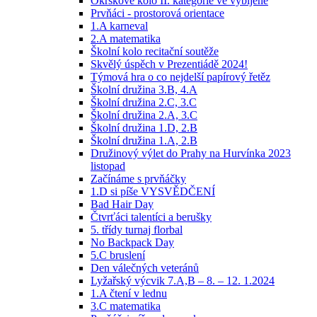
Okrskové kolo II. kategorie ve vybíjené
Prvňáci - prostorová orientace
1.A karneval
2.A matematika
Školní kolo recitační soutěže
Skvělý úspěch v Prezentiádě 2024!
Týmová hra o co nejdelší papírový řetěz
Školní družina 3.B, 4.A
Školní družina 2.C, 3.C
Školní družina 2.A, 3.C
Školní družina 1.D, 2.B
Školní družina 1.A, 2.B
Družinový výlet do Prahy na Hurvínka 2023
listopad
Začínáme s prvňáčky
1.D si píše VYSVĚDČENÍ
Bad Hair Day
Čtvrťáci talentíci a berušky
5. třídy turnaj florbal
No Backpack Day
5.C bruslení
Den válečných veteránů
Lyžařský výcvik 7.A,B – 8. – 12. 1.2024
1.A čtení v lednu
3.C matematika