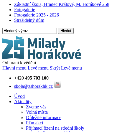
Základní škola, Hradec Králové, M. Horákové 258
Fotogalerie
Fotogalerie 2025 - 2026
Strašidelný dům
Hledat
Od hraní k vědění
Hlavní menu
Levé menu
Skrýt Levé menu
+420
495 703 100
skola@zshorakhk.cz
Úvod
Aktuality
Zveme vás
Volná místa
Důležité informace
Plán akcí
Přijímací řízení na střední školy