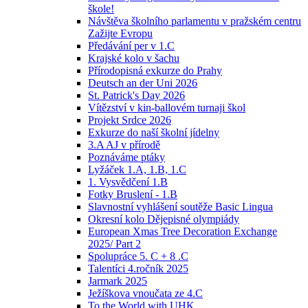
škole!
Návštěva školního parlamentu v pražském centru
Zažijte Evropu
Předávání per v 1.C
Krajské kolo v šachu
Přírodopisná exkurze do Prahy
Deutsch an der Uni 2026
St. Patrick's Day 2026
Vítězství v kin-ballovém turnaji škol
Projekt Srdce 2026
Exkurze do naší školní jídelny
3.A AJ v přírodě
Poznáváme ptáky
Lyžáček 1.A, 1.B, 1.C
1. Vysvědčení 1.B
Fotky Bruslení - 1.B
Slavnostní vyhlášení soutěže Basic Lingua
Okresní kolo Dějepisné olympiády
European Xmas Tree Decoration Exchange
2025/ Part 2
Spolupráce 5. C + 8 .C
Talentíci 4.ročník 2025
Jarmark 2025
Ježíškova vnoučata ze 4.C
To the World with UHK