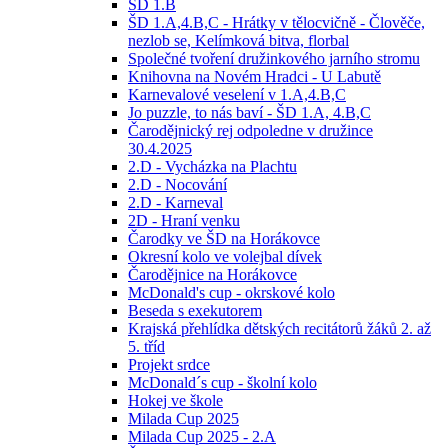
ŠD 1.B
ŠD 1.A,4.B,C - Hrátky v tělocvičně - Člověče,
nezlob se, Kelímková bitva, florbal
Společné tvoření družinkového jarního stromu
Knihovna na Novém Hradci - U Labutě
Karnevalové veselení v 1.A,4.B,C
Jo puzzle, to nás baví - ŠD 1.A, 4.B,C
Čarodějnický rej odpoledne v družince
30.4.2025
2.D - Vycházka na Plachtu
2.D - Nocování
2.D - Karneval
2D - Hraní venku
Čarodky ve ŠD na Horákovce
Okresní kolo ve volejbal dívek
Čarodějnice na Horákovce
McDonald's cup - okrskové kolo
Beseda s exekutorem
Krajská přehlídka dětských recitátorů žáků 2. až
5. tříd
Projekt srdce
McDonald´s cup - školní kolo
Hokej ve škole
Milada Cup 2025
Milada Cup 2025 - 2.A