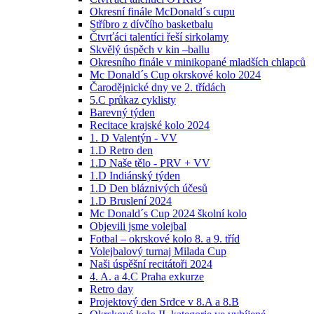
Okresní finále McDonald´s cupu
Stříbro z dívčího basketbalu
Čtvrťáci talentíci řeší sirkolamy
Skvělý úspěch v kin –ballu
Okresního finále v minikopané mladších chlapců
Mc Donald´s Cup okrskové kolo 2024
Čarodějnické dny ve 2. třídách
5.C průkaz cyklisty
Barevný týden
Recitace krajské kolo 2024
1. D Valentýn - VV
1.D Retro den
1.D Naše tělo - PRV + VV
1.D Indiánský týden
1.D Den bláznivých účesů
1.D Bruslení 2024
Mc Donald´s Cup 2024 školní kolo
Objevili jsme volejbal
Fotbal – okrskové kolo 8. a 9. tříd
Volejbalový turnaj Milada Cup
Naši úspěšní recitátoři 2024
4. A. a 4.C Praha exkurze
Retro day
Projektový den Srdce v 8.A a 8.B