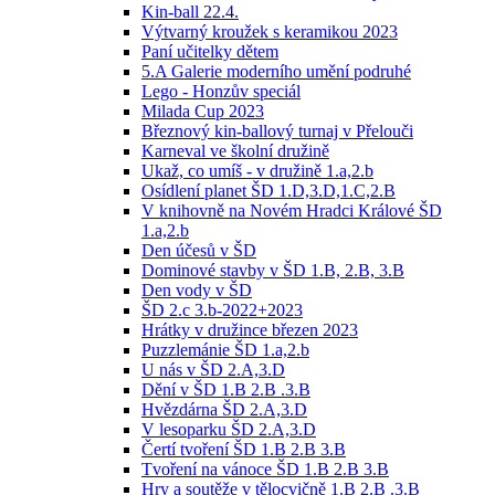
Kin-ball 22.4.
Výtvarný kroužek s keramikou 2023
Paní učitelky dětem
5.A Galerie moderního umění podruhé
Lego - Honzův speciál
Milada Cup 2023
Březnový kin-ballový turnaj v Přelouči
Karneval ve školní družině
Ukaž, co umíš - v družině 1.a,2.b
Osídlení planet ŠD 1.D,3.D,1.C,2.B
V knihovně na Novém Hradci Králové ŠD
1.a,2.b
Den účesů v ŠD
Dominové stavby v ŠD 1.B, 2.B, 3.B
Den vody v ŠD
ŠD 2.c 3.b-2022+2023
Hrátky v družince březen 2023
Puzzlemánie ŠD 1.a,2.b
U nás v ŠD 2.A,3.D
Dění v ŠD 1.B 2.B .3.B
Hvězdárna ŠD 2.A,3.D
V lesoparku ŠD 2.A,3.D
Čertí tvoření ŠD 1.B 2.B 3.B
Tvoření na vánoce ŠD 1.B 2.B 3.B
Hry a soutěže v tělocvičně 1.B 2.B .3.B