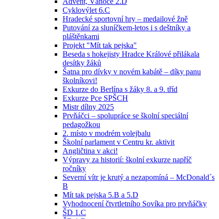
Advent, Vánoce 2.D
Cyklovýlet 6.C
Hradecké sportovní hry – medailové žně
Putování za sluníčkem-letos i s deštníky a
pláštěnkami
Projekt "Mít tak pejska"
Beseda s hokejisty Hradce Králové přilákala
desítky žáků
Šatna pro dívky v novém kabátě – díky panu
školníkovi!
Exkurze do Berlína s žáky 8. a 9. tříd
Exkurze Pce SPŠCH
Mistr dílny 2025
Prvňáčci – spolupráce se školní speciální
pedagožkou
2. místo v modrém volejbalu
Školní parlament v Centru kr. aktivit
Angličtina v akci!
Výpravy za historií: školní exkurze napříč
ročníky
Severní vítr je krutý a nezapomíná – McDonald´s
B
Mít tak pejska 5.B a 5.D
Vyhodnocení čtvrtletního Sovíka pro prvňáčky
ŠD 1.C