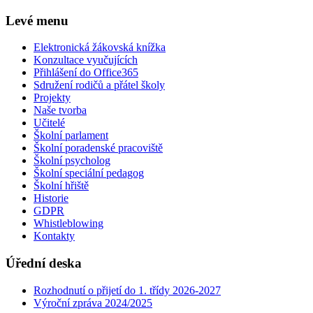
Levé menu
Elektronická žákovská knížka
Konzultace vyučujících
Přihlášení do Office365
Sdružení rodičů a přátel školy
Projekty
Naše tvorba
Učitelé
Školní parlament
Školní poradenské pracoviště
Školní psycholog
Školní speciální pedagog
Školní hřiště
Historie
GDPR
Whistleblowing
Kontakty
Úřední deska
Rozhodnutí o přijetí do 1. třídy 2026-2027
Výroční zpráva 2024/2025