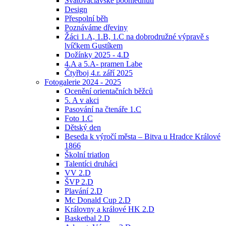
Svatováclavské poohlédnutí
Design
Přespolní běh
Poznáváme dřeviny
Žáci 1.A, 1.B, 1.C na dobrodružné výpravě s
lvíčkem Gustíkem
Dožínky 2025 - 4.D
4.A a 5.A- pramen Labe
Čtyřboj 4.r. září 2025
Fotogalerie 2024 - 2025
Ocenění orientačních běžců
5. A v akci
Pasování na čtenáře 1.C
Foto 1.C
Dětský den
Beseda k výročí města – Bitva u Hradce Králové
1866
Školní triatlon
Talentíci druháci
VV 2.D
ŠVP 2.D
Plavání 2.D
Mc Donald Cup 2.D
Královny a králové HK 2.D
Basketbal 2.D