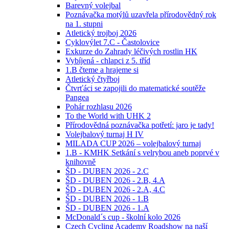
Barevný volejbal
Poznávačka motýlů uzavřela přírodovědný rok
na 1. stupni
Atletický trojboj 2026
Cyklovýlet 7.C - Častolovice
Exkurze do Zahrady léčivých rostlin HK
Vybíjená - chlapci z 5. tříd
1.B čteme a hrajeme si
Atletický čtyřboj
Čtvrťáci se zapojili do matematické soutěže
Pangea
Pohár rozhlasu 2026
To the World with UHK 2
Přírodovědná poznávačka potřetí: jaro je tady!
Volejbalový turnaj H IV
MILADA CUP 2026 – volejbalový turnaj
1.B - KMHK Setkání s velrybou aneb poprvé v
knihovně
ŠD - DUBEN 2026 - 2.C
ŠD - DUBEN 2026 - 2.B, 4.A
ŠD - DUBEN 2026 - 2.A, 4.C
ŠD - DUBEN 2026 - 1.B
ŠD - DUBEN 2026 - 1.A
McDonald´s cup - školní kolo 2026
Czech Cycling Academy Roadshow na naší