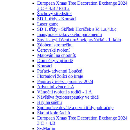
European Xmas Tree Decoration Exchange 2024
3.C + 4.B / Part 2
Šachový střed/střet
ŠD 1. třídy - Kousáci
Laser game
ŠD 1. třídy - Skřítek Horáček a šd 1.a,4.b,c
Inaugurace žákovského parlamentu
Sovík - vyhlášení družinek prvňáčků - 1. kolo
Zdobení stromečku
Čertovské tvoření
Malování na chodník
Domečky v přírodě
Kousáci
Páťáci- adventní Loučeň
Florbaloví žolíci do kraje
Papírový řetěz - prosinec 2024
Adventní věnce 2.A
Vánoční tvoření s rodiči - 1.A
Návštěva fyzioterapeutky ve třídě
Hry na sněhu
Spolupráce deváté a první třídy pokračuje
Školní kolo šachů
European Xmas Tree Decoration Exchange 2024
3.C + 4.B
Sv.Martin