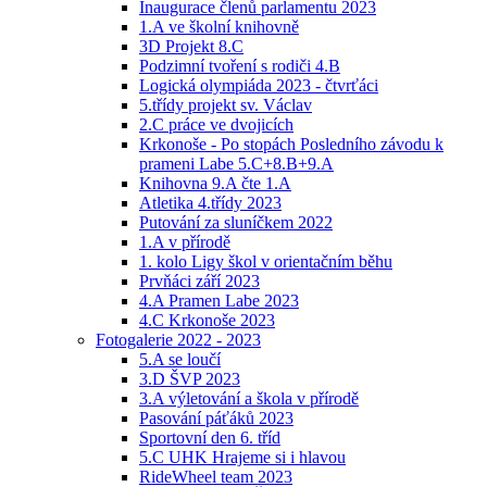
Inaugurace členů parlamentu 2023
1.A ve školní knihovně
3D Projekt 8.C
Podzimní tvoření s rodiči 4.B
Logická olympiáda 2023 - čtvrťáci
5.třídy projekt sv. Václav
2.C práce ve dvojicích
Krkonoše - Po stopách Posledního závodu k
prameni Labe 5.C+8.B+9.A
Knihovna 9.A čte 1.A
Atletika 4.třídy 2023
Putování za sluníčkem 2022
1.A v přírodě
1. kolo Ligy škol v orientačním běhu
Prvňáci září 2023
4.A Pramen Labe 2023
4.C Krkonoše 2023
Fotogalerie 2022 - 2023
5.A se loučí
3.D ŠVP 2023
3.A výletování a škola v přírodě
Pasování páťáků 2023
Sportovní den 6. tříd
5.C UHK Hrajeme si i hlavou
RideWheel team 2023