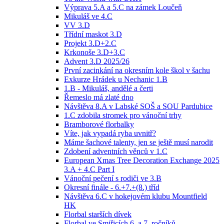
Výprava 5.A a 5.C na zámek Loučeň
Mikuláš ve 4.C
VV 3.D
Třídní maskot 3.D
Projekt 3.D+2.C
Krkonoše 3.D+3.C
Advent 3.D 2025/26
První zacinkání na okresním kole škol v šachu
Exkurze Hrádek u Nechanic 1.B
1.B - Mikuláš, andělé a čerti
Řemeslo má zlaté dno
Návštěva 8.A v Labské SOŠ a SOU Pardubice
1.C zdobila stromek pro vánoční trhy
Bramborové florbalky
Víte, jak vypadá ryba uvnitř?
Máme šachové talenty, jen se ještě musí narodit
Zdobení adventních věnců v 1.C
European Xmas Tree Decoration Exchange 2025
3.A + 4.C Part I
Vánoční pečení s rodiči ve 3.B
Okresní finále - 6.+7.+(8.) tříd
Návštěva 6.C v hokejovém klubu Mountfield
HK
Florbal starších dívek
Florbal ve Smiřicích 6. a 7. ročníků