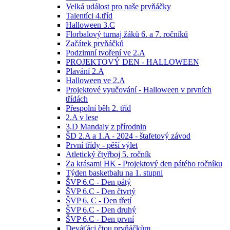
Velká událost pro naše prvňáčky
Talentíci 4.tříd
Halloween 3.C
Florbalový turnaj žáků 6. a 7. ročníků
Začátek prvňáčků
Podzimní tvoření ve 2.A
PROJEKTOVÝ DEN - HALLOWEEN
Plavání 2.A
Halloween ve 2.A
Projektové vyučování - Halloween v prvních
třídách
Přespolní běh 2. tříd
2.A v lese
3.D Mandaly z přírodnin
ŠD 2.A a 1.A - 2024 - štafetový závod
První třídy - pěší výlet
Atletický čtyřboj 5. ročník
Za krásami HK - Projektový den pátého ročníku
Týden basketbalu na 1. stupni
ŠVP 6.C - Den pátý
ŠVP 6.C - Den čtvrtý
ŠVP 6. C - Den třetí
ŠVP 6.C - Den druhý
ŠVP 6.C - Den první
Deváťáci čtou prvňáčkům