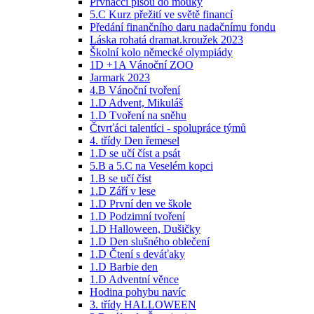
Prvňáčci píšou do mouky
5.C Kurz přežití ve světě financí
Předání finančního daru nadačnímu fondu
Láska rohatá dramat.kroužek 2023
Školní kolo německé olympiády
1D +1A Vánoční ZOO
Jarmark 2023
4.B Vánoční tvoření
1.D Advent, Mikuláš
1.D Tvoření na sněhu
Čtvrťáci talentíci - spolupráce týmů
4. třídy Den řemesel
1.D se učí číst a psát
5.B a 5.C na Veselém kopci
1.B se učí číst
1.D Září v lese
1.D První den ve škole
1.D Podzimní tvoření
1.D Halloween, Dušičky
1.D Den slušného oblečení
1.D Čtení s deváťaky
1.D Barbie den
1.D Adventní věnce
Hodina pohybu navíc
3. třídy HALLOWEEN