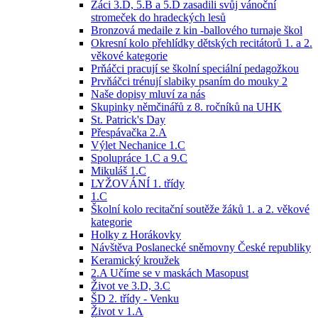
Žáci 3.D, 5.B a 5.D zasadili svůj vánoční
stromeček do hradeckých lesů
Bronzová medaile z kin -ballového turnaje škol
Okresní kolo přehlídky dětských recitátorů 1. a 2.
věkové kategorie
Prňáčci pracují se školní speciální pedagožkou
Prvňáčci trénují slabiky psaním do mouky 2
Naše dopisy mluví za nás
Skupinky němčinářů z 8. ročníků na UHK
St. Patrick's Day
Přespávačka 2.A
Výlet Nechanice 1.C
Spolupráce 1.C a 9.C
Mikuláš 1.C
LYŽOVÁNÍ 1. třídy
1.C
Školní kolo recitační soutěže žáků 1. a 2. věkové
kategorie
Holky z Horákovky
Návštěva Poslanecké sněmovny České republiky
Keramický kroužek
2.A Učíme se v maskách Masopust
Život ve 3.D, 3.C
ŠD 2. třídy - Venku
Život v 1.A