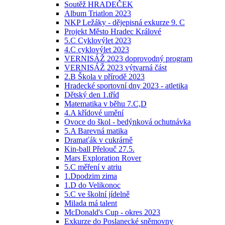
Soutěž HRADEČEK
Album Triatlon 2023
NKP Ležáky - dějepisná exkurze 9. C
Projekt Město Hradec Králové
5.C Cyklovýlet 2023
4.C cyklovýlet 2023
VERNISÁŽ 2023 doprovodný program
VERNISÁŽ 2023 výtvarná část
2.B Škola v přírodě 2023
Hradecké sportovní dny 2023 - atletika
Dětský den 1.tříd
Matematika v běhu 7.C,D
4.A křídové umění
Ovoce do škol - bedýnková ochutnávka
5.A Barevná matika
Dramaťák v cukrárně
Kin-ball Přelouč 27.5.
Mars Exploration Rover
5.C měření v atriu
1.Dpodzim zima
1.D do Velikonoc
5.C ve školní jídelně
Milada má talent
McDonald's Cup - okres 2023
Exkurze do Poslanecké sněmovny