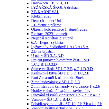
Halloween 1.B, 2.B, 3.B
LYŽAŘSKÁ ŠKOLA druháci
2.B KARNEVAL
Klokan 2023
Deutsch an der Uni
1.C čteme a píšeme
Okresní kolo recitace 1. stupeň 2023
Recitace 2023 1.stupeň
Nejlepší recitátoři 2. stupně
6.A - Lego - cyklista
Lyžování v Sedloňově 1.A+3.A+5.A
2.B na bruslích
U nás v ŠD 3.A, 3.D
Projekt putování vesmírem část 1, ŠD
1.C,2.B,1.D,3.D
Spíme ve škole ŠD1.C,2.B,4.C,1.D,3.D
Kelímková bitva ŠD 1.D,3.D,1.C,2.B
Paní Zima míří k nám do družinek
Zimní radovánky v ŠD 1.D,3.D
Zimní stavby s kamarády ve družince 1.a,2.b
Hrátky v družině 1.a,2.b - stavby a hry
Putování tří králů v družince 1.b,2.b,3.b a 1.a
Vánoce v ŠD 1.C,2.B,4.C
Pohádkový milionář - ŠD 1.b,2.b,3.b a 1.a,2.b
Vánoční hrátky v družince 1.a,2.b