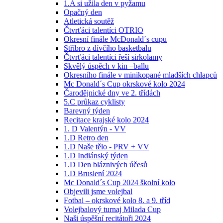
1.A si užila den v pyžamu
Opačný den
Atletická soutěž
Čtvrťáci talentíci OTRIO
Okresní finále McDonald´s cupu
Stříbro z dívčího basketbalu
Čtvrťáci talentíci řeší sirkolamy
Skvělý úspěch v kin –ballu
Okresního finále v minikopané mladších chlapců
Mc Donald´s Cup okrskové kolo 2024
Čarodějnické dny ve 2. třídách
5.C průkaz cyklisty
Barevný týden
Recitace krajské kolo 2024
1. D Valentýn - VV
1.D Retro den
1.D Naše tělo - PRV + VV
1.D Indiánský týden
1.D Den bláznivých účesů
1.D Bruslení 2024
Mc Donald´s Cup 2024 školní kolo
Objevili jsme volejbal
Fotbal – okrskové kolo 8. a 9. tříd
Volejbalový turnaj Milada Cup
Naši úspěšní recitátoři 2024