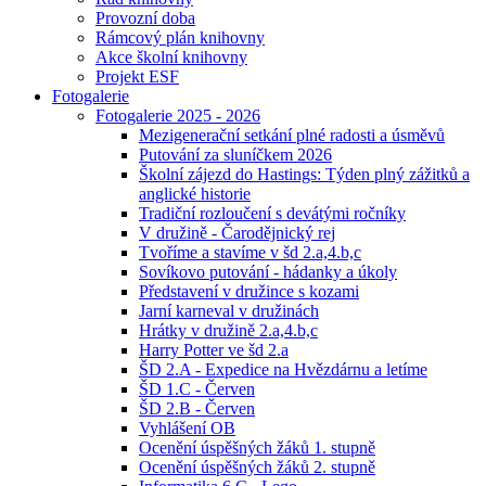
Provozní doba
Rámcový plán knihovny
Akce školní knihovny
Projekt ESF
Fotogalerie
Fotogalerie 2025 - 2026
Mezigenerační setkání plné radosti a úsměvů
Putování za sluníčkem 2026
Školní zájezd do Hastings: Týden plný zážitků a
anglické historie
Tradiční rozloučení s devátými ročníky
V družině - Čarodějnický rej
Tvoříme a stavíme v šd 2.a,4.b,c
Sovíkovo putování - hádanky a úkoly
Představení v družince s kozami
Jarní karneval v družinách
Hrátky v družině 2.a,4.b,c
Harry Potter ve šd 2.a
ŠD 2.A - Expedice na Hvězdárnu a letíme
ŠD 1.C - Červen
ŠD 2.B - Červen
Vyhlášení OB
Ocenění úspěšných žáků 1. stupně
Ocenění úspěšných žáků 2. stupně