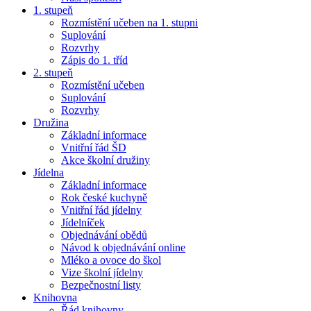
1. stupeň
Rozmístění učeben na 1. stupni
Suplování
Rozvrhy
Zápis do 1. tříd
2. stupeň
Rozmístění učeben
Suplování
Rozvrhy
Družina
Základní informace
Vnitřní řád ŠD
Akce školní družiny
Jídelna
Základní informace
Rok české kuchyně
Vnitřní řád jídelny
Jídelníček
Objednávání obědů
Návod k objednávání online
Mléko a ovoce do škol
Vize školní jídelny
Bezpečnostní listy
Knihovna
Řád knihovny