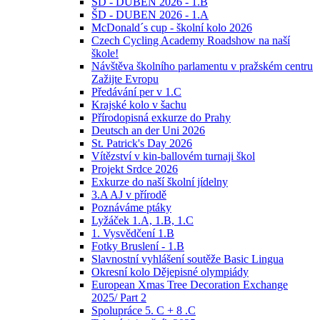
ŠD - DUBEN 2026 - 1.B
ŠD - DUBEN 2026 - 1.A
McDonald´s cup - školní kolo 2026
Czech Cycling Academy Roadshow na naší
škole!
Návštěva školního parlamentu v pražském centru
Zažijte Evropu
Předávání per v 1.C
Krajské kolo v šachu
Přírodopisná exkurze do Prahy
Deutsch an der Uni 2026
St. Patrick's Day 2026
Vítězství v kin-ballovém turnaji škol
Projekt Srdce 2026
Exkurze do naší školní jídelny
3.A AJ v přírodě
Poznáváme ptáky
Lyžáček 1.A, 1.B, 1.C
1. Vysvědčení 1.B
Fotky Bruslení - 1.B
Slavnostní vyhlášení soutěže Basic Lingua
Okresní kolo Dějepisné olympiády
European Xmas Tree Decoration Exchange
2025/ Part 2
Spolupráce 5. C + 8 .C