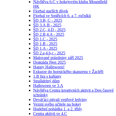
Návštěva 6.C v hokejovém klubu Mountfield
HK
Florbal starších dívek
Florbal ve Smiřicích 6. a 7. ročníků
ŠD 3.B, C - 2025
ŠD 3.A,B - 2025
ŠD 2.C, 4.D - 2025
ŠD 2.B,4.A - 2025
ŠD 1.C - 2025
ŠD 1.B - 2025
ŠD 1.A - 2025
ŠD 2.a,4.b,c - 2025
Malované prázdniny září 2025
Drakiáda říjen 2025
Happy Halloween!
Exkurze do hornického skanzenu v Žacléři
1.B hra s kaštany
Strašidelný dům
Halloween ve 3.A
Návštěva Centra kreativních aktivit a Den časové
schránky
Deváťáci pitvali vepřové ledviny
Vezmi svého učitele na hokej
Hudební pohádka 1. a 2. třídy
Centra aktivit ve 4.C