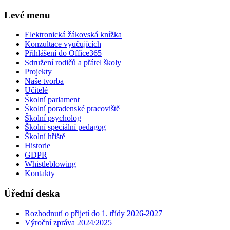
Levé menu
Elektronická žákovská knížka
Konzultace vyučujících
Přihlášení do Office365
Sdružení rodičů a přátel školy
Projekty
Naše tvorba
Učitelé
Školní parlament
Školní poradenské pracoviště
Školní psycholog
Školní speciální pedagog
Školní hřiště
Historie
GDPR
Whistleblowing
Kontakty
Úřední deska
Rozhodnutí o přijetí do 1. třídy 2026-2027
Výroční zpráva 2024/2025