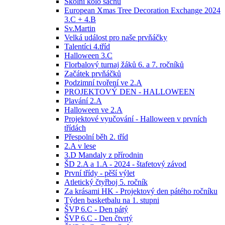
Školní kolo šachů
European Xmas Tree Decoration Exchange 2024
3.C + 4.B
Sv.Martin
Velká událost pro naše prvňáčky
Talentíci 4.tříd
Halloween 3.C
Florbalový turnaj žáků 6. a 7. ročníků
Začátek prvňáčků
Podzimní tvoření ve 2.A
PROJEKTOVÝ DEN - HALLOWEEN
Plavání 2.A
Halloween ve 2.A
Projektové vyučování - Halloween v prvních
třídách
Přespolní běh 2. tříd
2.A v lese
3.D Mandaly z přírodnin
ŠD 2.A a 1.A - 2024 - štafetový závod
První třídy - pěší výlet
Atletický čtyřboj 5. ročník
Za krásami HK - Projektový den pátého ročníku
Týden basketbalu na 1. stupni
ŠVP 6.C - Den pátý
ŠVP 6.C - Den čtvrtý