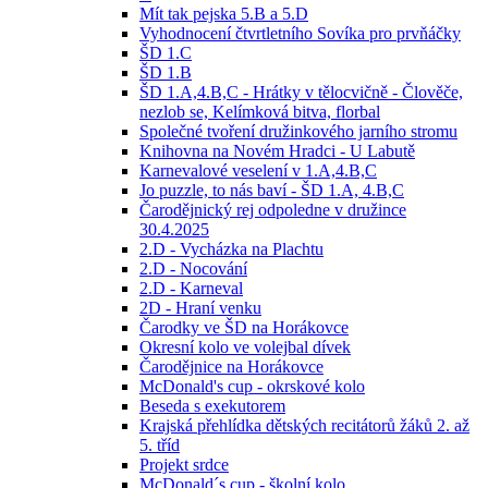
Mít tak pejska 5.B a 5.D
Vyhodnocení čtvrtletního Sovíka pro prvňáčky
ŠD 1.C
ŠD 1.B
ŠD 1.A,4.B,C - Hrátky v tělocvičně - Člověče,
nezlob se, Kelímková bitva, florbal
Společné tvoření družinkového jarního stromu
Knihovna na Novém Hradci - U Labutě
Karnevalové veselení v 1.A,4.B,C
Jo puzzle, to nás baví - ŠD 1.A, 4.B,C
Čarodějnický rej odpoledne v družince
30.4.2025
2.D - Vycházka na Plachtu
2.D - Nocování
2.D - Karneval
2D - Hraní venku
Čarodky ve ŠD na Horákovce
Okresní kolo ve volejbal dívek
Čarodějnice na Horákovce
McDonald's cup - okrskové kolo
Beseda s exekutorem
Krajská přehlídka dětských recitátorů žáků 2. až
5. tříd
Projekt srdce
McDonald´s cup - školní kolo