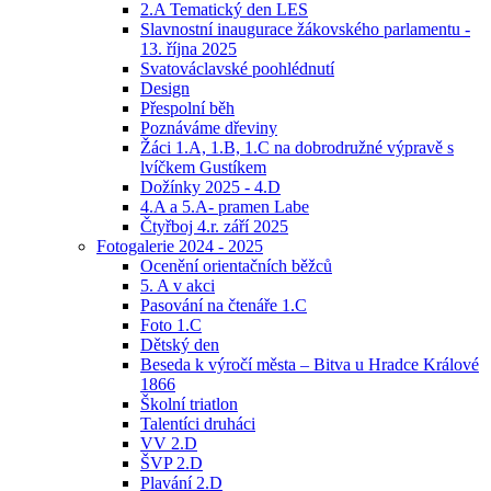
2.A Tematický den LES
Slavnostní inaugurace žákovského parlamentu -
13. října 2025
Svatováclavské poohlédnutí
Design
Přespolní běh
Poznáváme dřeviny
Žáci 1.A, 1.B, 1.C na dobrodružné výpravě s
lvíčkem Gustíkem
Dožínky 2025 - 4.D
4.A a 5.A- pramen Labe
Čtyřboj 4.r. září 2025
Fotogalerie 2024 - 2025
Ocenění orientačních běžců
5. A v akci
Pasování na čtenáře 1.C
Foto 1.C
Dětský den
Beseda k výročí města – Bitva u Hradce Králové
1866
Školní triatlon
Talentíci druháci
VV 2.D
ŠVP 2.D
Plavání 2.D