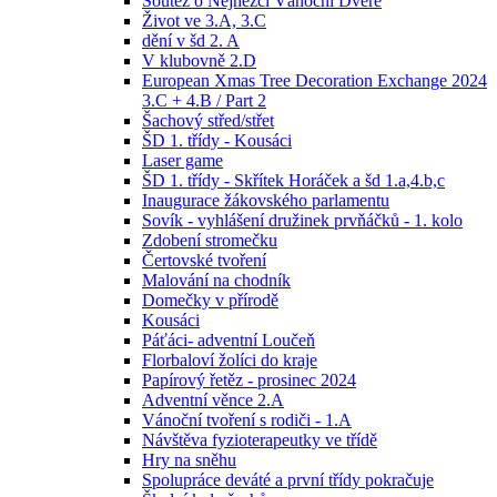
Soutěž o Nejhezčí Vánoční Dveře
Život ve 3.A, 3.C
dění v šd 2. A
V klubovně 2.D
European Xmas Tree Decoration Exchange 2024
3.C + 4.B / Part 2
Šachový střed/střet
ŠD 1. třídy - Kousáci
Laser game
ŠD 1. třídy - Skřítek Horáček a šd 1.a,4.b,c
Inaugurace žákovského parlamentu
Sovík - vyhlášení družinek prvňáčků - 1. kolo
Zdobení stromečku
Čertovské tvoření
Malování na chodník
Domečky v přírodě
Kousáci
Páťáci- adventní Loučeň
Florbaloví žolíci do kraje
Papírový řetěz - prosinec 2024
Adventní věnce 2.A
Vánoční tvoření s rodiči - 1.A
Návštěva fyzioterapeutky ve třídě
Hry na sněhu
Spolupráce deváté a první třídy pokračuje