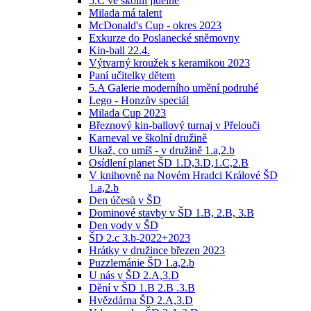
5.C ve školní jídelně
Milada má talent
McDonald's Cup - okres 2023
Exkurze do Poslanecké sněmovny
Kin-ball 22.4.
Výtvarný kroužek s keramikou 2023
Paní učitelky dětem
5.A Galerie moderního umění podruhé
Lego - Honzův speciál
Milada Cup 2023
Březnový kin-ballový turnaj v Přelouči
Karneval ve školní družině
Ukaž, co umíš - v družině 1.a,2.b
Osídlení planet ŠD 1.D,3.D,1.C,2.B
V knihovně na Novém Hradci Králové ŠD
1.a,2.b
Den účesů v ŠD
Dominové stavby v ŠD 1.B, 2.B, 3.B
Den vody v ŠD
ŠD 2.c 3.b-2022+2023
Hrátky v družince březen 2023
Puzzlemánie ŠD 1.a,2.b
U nás v ŠD 2.A,3.D
Dění v ŠD 1.B 2.B .3.B
Hvězdárna ŠD 2.A,3.D