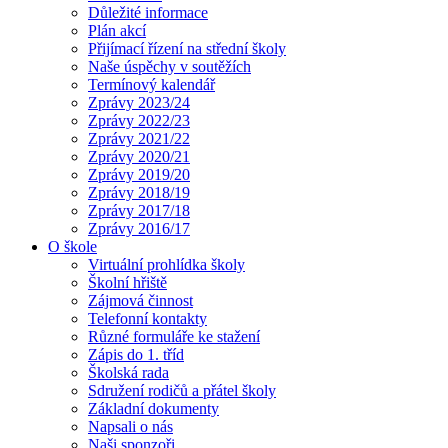
Důležité informace
Plán akcí
Přijímací řízení na střední školy
Naše úspěchy v soutěžích
Termínový kalendář
Zprávy 2023/24
Zprávy 2022/23
Zprávy 2021/22
Zprávy 2020/21
Zprávy 2019/20
Zprávy 2018/19
Zprávy 2017/18
Zprávy 2016/17
O škole
Virtuální prohlídka školy
Školní hřiště
Zájmová činnost
Telefonní kontakty
Různé formuláře ke stažení
Zápis do 1. tříd
Školská rada
Sdružení rodičů a přátel školy
Základní dokumenty
Napsali o nás
Naši sponzoři