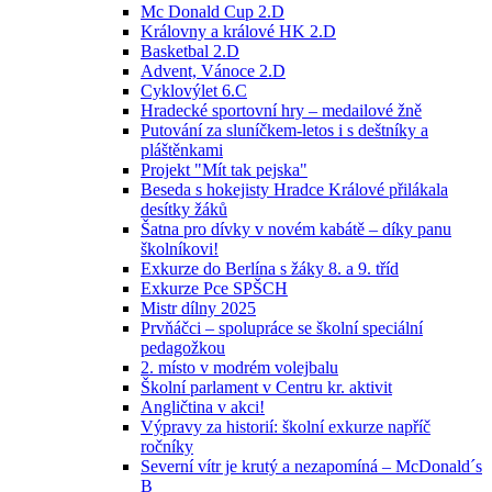
Mc Donald Cup 2.D
Královny a králové HK 2.D
Basketbal 2.D
Advent, Vánoce 2.D
Cyklovýlet 6.C
Hradecké sportovní hry – medailové žně
Putování za sluníčkem-letos i s deštníky a
pláštěnkami
Projekt "Mít tak pejska"
Beseda s hokejisty Hradce Králové přilákala
desítky žáků
Šatna pro dívky v novém kabátě – díky panu
školníkovi!
Exkurze do Berlína s žáky 8. a 9. tříd
Exkurze Pce SPŠCH
Mistr dílny 2025
Prvňáčci – spolupráce se školní speciální
pedagožkou
2. místo v modrém volejbalu
Školní parlament v Centru kr. aktivit
Angličtina v akci!
Výpravy za historií: školní exkurze napříč
ročníky
Severní vítr je krutý a nezapomíná – McDonald´s
B