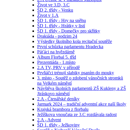
Život ve 3.D, 3.C
ŠD 2. třídy - Venku
Život v 1.A
ŠD 1. třídy - Hry na sněhu
ŠD 1. třídy - Hrátky v listí
ŠD 1. třídy - Domečky pro skřítky
Drakiáda - podzim 24
Výsledky školního kola recitační soutěže
První schůzka parlamentu Hradecka
Páťáci na hvězdárně
Album Florbal 5. tříd
Prezentiáda - 1.místo
2.A TV, PRV v přírodě
Prvňáčci trénují slabiky psaním do mouky
3. místo - Soutěž o zdobení vánočních stromků
na Velkém náměstí
Návštěva školních parlamentů ZŠ Kukleny a ZŠ
Jiráskovo náměstí
2.A - Čtenářské deníky
Jarmark 2024 – tradiční adventní akce naší školy
Krajská brambora z florbalu
Ježíškova vnoučata ze 3.C rozdávala radost
2.A - Advent
ŠD 1. třídy - Ježkoviny