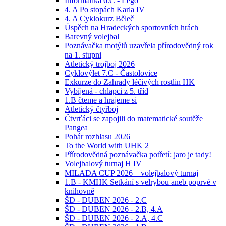
Informatika 6.C - Lego
4. A Po stopách Karla IV
4. A Cyklokurz Běleč
Úspěch na Hradeckých sportovních hrách
Barevný volejbal
Poznávačka motýlů uzavřela přírodovědný rok
na 1. stupni
Atletický trojboj 2026
Cyklovýlet 7.C - Častolovice
Exkurze do Zahrady léčivých rostlin HK
Vybíjená - chlapci z 5. tříd
1.B čteme a hrajeme si
Atletický čtyřboj
Čtvrťáci se zapojili do matematické soutěže
Pangea
Pohár rozhlasu 2026
To the World with UHK 2
Přírodovědná poznávačka potřetí: jaro je tady!
Volejbalový turnaj H IV
MILADA CUP 2026 – volejbalový turnaj
1.B - KMHK Setkání s velrybou aneb poprvé v
knihovně
ŠD - DUBEN 2026 - 2.C
ŠD - DUBEN 2026 - 2.B, 4.A
ŠD - DUBEN 2026 - 2.A, 4.C