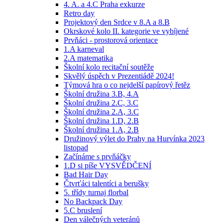
4. A. a 4.C Praha exkurze
Retro day
Projektový den Srdce v 8.A a 8.B
Okrskové kolo II. kategorie ve vybíjené
Prvňáci - prostorová orientace
1.A karneval
2.A matematika
Školní kolo recitační soutěže
Skvělý úspěch v Prezentiádě 2024!
Týmová hra o co nejdelší papírový řetěz
Školní družina 3.B, 4.A
Školní družina 2.C, 3.C
Školní družina 2.A, 3.C
Školní družina 1.D, 2.B
Školní družina 1.A, 2.B
Družinový výlet do Prahy na Hurvínka 2023
listopad
Začínáme s prvňáčky
1.D si píše VYSVĚDČENÍ
Bad Hair Day
Čtvrťáci talentíci a berušky
5. třídy turnaj florbal
No Backpack Day
5.C bruslení
Den válečných veteránů