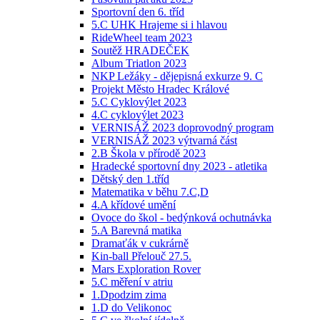
Sportovní den 6. tříd
5.C UHK Hrajeme si i hlavou
RideWheel team 2023
Soutěž HRADEČEK
Album Triatlon 2023
NKP Ležáky - dějepisná exkurze 9. C
Projekt Město Hradec Králové
5.C Cyklovýlet 2023
4.C cyklovýlet 2023
VERNISÁŽ 2023 doprovodný program
VERNISÁŽ 2023 výtvarná část
2.B Škola v přírodě 2023
Hradecké sportovní dny 2023 - atletika
Dětský den 1.tříd
Matematika v běhu 7.C,D
4.A křídové umění
Ovoce do škol - bedýnková ochutnávka
5.A Barevná matika
Dramaťák v cukrárně
Kin-ball Přelouč 27.5.
Mars Exploration Rover
5.C měření v atriu
1.Dpodzim zima
1.D do Velikonoc