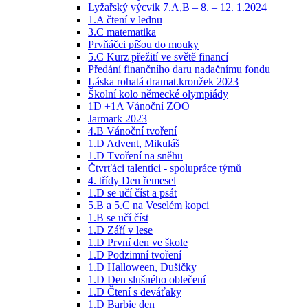
Lyžařský výcvik 7.A,B – 8. – 12. 1.2024
1.A čtení v lednu
3.C matematika
Prvňáčci píšou do mouky
5.C Kurz přežití ve světě financí
Předání finančního daru nadačnímu fondu
Láska rohatá dramat.kroužek 2023
Školní kolo německé olympiády
1D +1A Vánoční ZOO
Jarmark 2023
4.B Vánoční tvoření
1.D Advent, Mikuláš
1.D Tvoření na sněhu
Čtvrťáci talentíci - spolupráce týmů
4. třídy Den řemesel
1.D se učí číst a psát
5.B a 5.C na Veselém kopci
1.B se učí číst
1.D Září v lese
1.D První den ve škole
1.D Podzimní tvoření
1.D Halloween, Dušičky
1.D Den slušného oblečení
1.D Čtení s deváťaky
1.D Barbie den