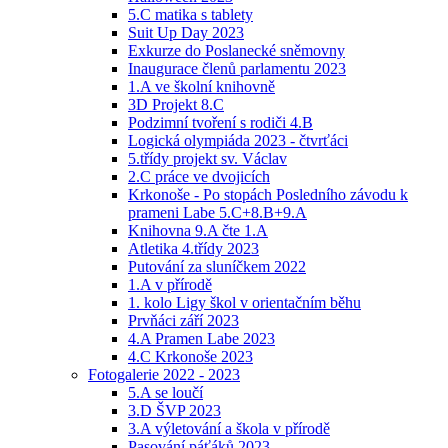
5.C matika s tablety
Suit Up Day 2023
Exkurze do Poslanecké sněmovny
Inaugurace členů parlamentu 2023
1.A ve školní knihovně
3D Projekt 8.C
Podzimní tvoření s rodiči 4.B
Logická olympiáda 2023 - čtvrťáci
5.třídy projekt sv. Václav
2.C práce ve dvojicích
Krkonoše - Po stopách Posledního závodu k
prameni Labe 5.C+8.B+9.A
Knihovna 9.A čte 1.A
Atletika 4.třídy 2023
Putování za sluníčkem 2022
1.A v přírodě
1. kolo Ligy škol v orientačním běhu
Prvňáci září 2023
4.A Pramen Labe 2023
4.C Krkonoše 2023
Fotogalerie 2022 - 2023
5.A se loučí
3.D ŠVP 2023
3.A výletování a škola v přírodě
Pasování páťáků 2023