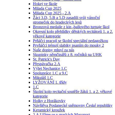
Hokej ve škole
Milada Cup 2025
Milada Cup 2025 - 2.A
Žáci 3.D, 5.B a 5.D zasadili svůj vánoční
stromeček do hradeckých lesů
Bronzová medaile z kin -ballového turnaje škol
Okresní kolo přehlídky dětských recitátorů 1. a 2.
věkové kategorie
Prňáčci pracují se školní speciální pedagožkou
Prvňáčci trénují slabiky psaním do mouky 2
Naše dopisy mluví za nás
Skupinky němčinářů z 8. ročníků na UHK
St. Patrick's Day
Přespávačka 2.A
Výlet Nechanice 1.C
Spolupráce 1.C a 9.C
Mikuláš 1.C
LYŽOVÁNÍ 1. třídy
1.C
Školní kolo recitační soutěže žáků 1. a 2. věkové
kategorie
Holky z Horákovky
Návštěva Poslanecké sněmovny České republiky
Keramický kroužek
2.A Učíme se v maskách Masopust