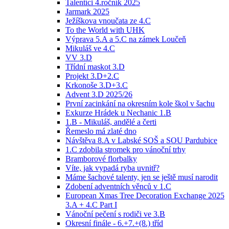
Talentíci 4.ročník 2025
Jarmark 2025
Ježíškova vnoučata ze 4.C
To the World with UHK
Výprava 5.A a 5.C na zámek Loučeň
Mikuláš ve 4.C
VV 3.D
Třídní maskot 3.D
Projekt 3.D+2.C
Krkonoše 3.D+3.C
Advent 3.D 2025/26
První zacinkání na okresním kole škol v šachu
Exkurze Hrádek u Nechanic 1.B
1.B - Mikuláš, andělé a čerti
Řemeslo má zlaté dno
Návštěva 8.A v Labské SOŠ a SOU Pardubice
1.C zdobila stromek pro vánoční trhy
Bramborové florbalky
Víte, jak vypadá ryba uvnitř?
Máme šachové talenty, jen se ještě musí narodit
Zdobení adventních věnců v 1.C
European Xmas Tree Decoration Exchange 2025
3.A + 4.C Part I
Vánoční pečení s rodiči ve 3.B
Okresní finále - 6.+7.+(8.) tříd