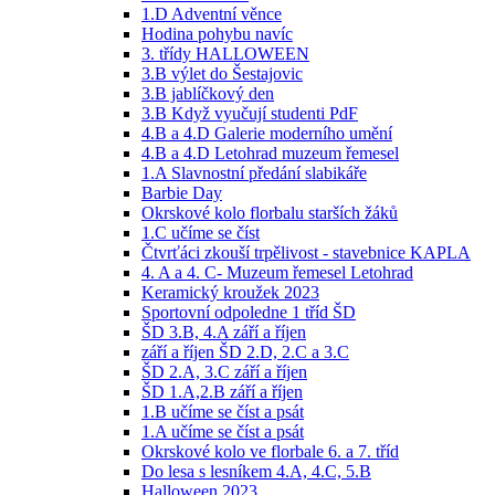
1.D Adventní věnce
Hodina pohybu navíc
3. třídy HALLOWEEN
3.B výlet do Šestajovic
3.B jablíčkový den
3.B Když vyučují studenti PdF
4.B a 4.D Galerie moderního umění
4.B a 4.D Letohrad muzeum řemesel
1.A Slavnostní předání slabikáře
Barbie Day
Okrskové kolo florbalu starších žáků
1.C učíme se číst
Čtvrťáci zkouší trpělivost - stavebnice KAPLA
4. A a 4. C- Muzeum řemesel Letohrad
Keramický kroužek 2023
Sportovní odpoledne 1 tříd ŠD
ŠD 3.B, 4.A září a říjen
září a říjen ŠD 2.D, 2.C a 3.C
ŠD 2.A, 3.C září a říjen
ŠD 1.A,2.B září a říjen
1.B učíme se číst a psát
1.A učíme se číst a psát
Okrskové kolo ve florbale 6. a 7. tříd
Do lesa s lesníkem 4.A, 4.C, 5.B
Halloween 2023