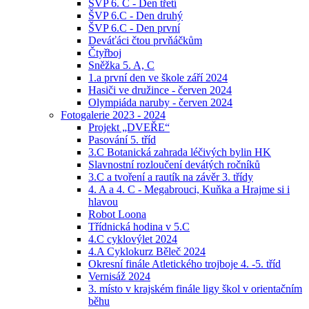
ŠVP 6. C - Den třetí
ŠVP 6.C - Den druhý
ŠVP 6.C - Den první
Deváťáci čtou prvňáčkům
Čtyřboj
Sněžka 5. A, C
1.a první den ve škole září 2024
Hasiči ve družince - červen 2024
Olympiáda naruby - červen 2024
Fotogalerie 2023 - 2024
Projekt „DVEŘE“
Pasování 5. tříd
3.C Botanická zahrada léčivých bylin HK
Slavnostní rozloučení devátých ročníků
3.C a tvoření a rautík na závěr 3. třídy
4. A a 4. C - Megabrouci, Kuňka a Hrajme si i
hlavou
Robot Loona
Třídnická hodina v 5.C
4.C cyklovýlet 2024
4.A Cyklokurz Běleč 2024
Okresní finále Atletického trojboje 4. -5. tříd
Vernisáž 2024
3. místo v krajském finále ligy škol v orientačním
běhu