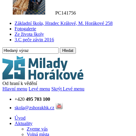
PC141756
Základní škola, Hradec Králové, M. Horákové 258
Fotogalerie
Ze života školy
3.C peče závin 2016
Hledat
Od hraní k vědění
Hlavní menu
Levé menu
Skrýt Levé menu
+420
495 703 100
skola@zshorakhk.cz
Úvod
Aktuality
Zveme vás
Volná místa