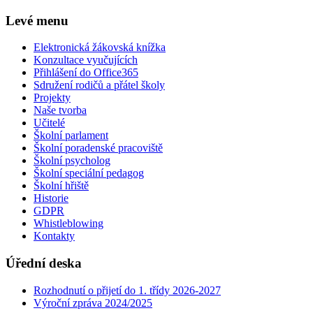
Levé menu
Elektronická žákovská knížka
Konzultace vyučujících
Přihlášení do Office365
Sdružení rodičů a přátel školy
Projekty
Naše tvorba
Učitelé
Školní parlament
Školní poradenské pracoviště
Školní psycholog
Školní speciální pedagog
Školní hřiště
Historie
GDPR
Whistleblowing
Kontakty
Úřední deska
Rozhodnutí o přijetí do 1. třídy 2026-2027
Výroční zpráva 2024/2025