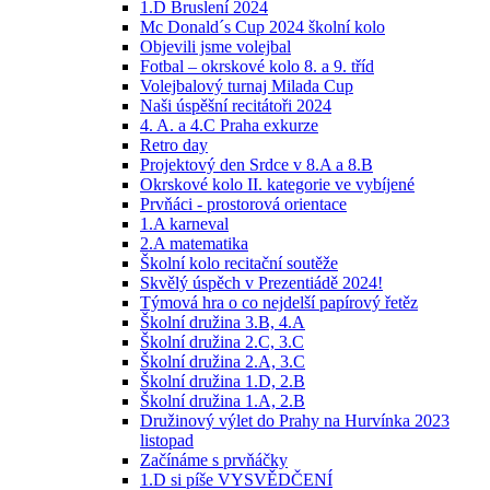
1.D Bruslení 2024
Mc Donald´s Cup 2024 školní kolo
Objevili jsme volejbal
Fotbal – okrskové kolo 8. a 9. tříd
Volejbalový turnaj Milada Cup
Naši úspěšní recitátoři 2024
4. A. a 4.C Praha exkurze
Retro day
Projektový den Srdce v 8.A a 8.B
Okrskové kolo II. kategorie ve vybíjené
Prvňáci - prostorová orientace
1.A karneval
2.A matematika
Školní kolo recitační soutěže
Skvělý úspěch v Prezentiádě 2024!
Týmová hra o co nejdelší papírový řetěz
Školní družina 3.B, 4.A
Školní družina 2.C, 3.C
Školní družina 2.A, 3.C
Školní družina 1.D, 2.B
Školní družina 1.A, 2.B
Družinový výlet do Prahy na Hurvínka 2023
listopad
Začínáme s prvňáčky
1.D si píše VYSVĚDČENÍ