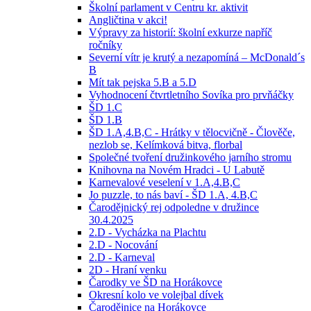
Školní parlament v Centru kr. aktivit
Angličtina v akci!
Výpravy za historií: školní exkurze napříč
ročníky
Severní vítr je krutý a nezapomíná – McDonald´s
B
Mít tak pejska 5.B a 5.D
Vyhodnocení čtvrtletního Sovíka pro prvňáčky
ŠD 1.C
ŠD 1.B
ŠD 1.A,4.B,C - Hrátky v tělocvičně - Člověče,
nezlob se, Kelímková bitva, florbal
Společné tvoření družinkového jarního stromu
Knihovna na Novém Hradci - U Labutě
Karnevalové veselení v 1.A,4.B,C
Jo puzzle, to nás baví - ŠD 1.A, 4.B,C
Čarodějnický rej odpoledne v družince
30.4.2025
2.D - Vycházka na Plachtu
2.D - Nocování
2.D - Karneval
2D - Hraní venku
Čarodky ve ŠD na Horákovce
Okresní kolo ve volejbal dívek
Čarodějnice na Horákovce