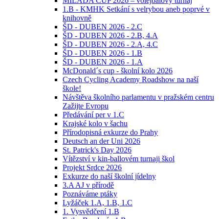
MILADA CUP 2026 – volejbalový turnaj
1.B - KMHK Setkání s velrybou aneb poprvé v
knihovně
ŠD - DUBEN 2026 - 2.C
ŠD - DUBEN 2026 - 2.B, 4.A
ŠD - DUBEN 2026 - 2.A, 4.C
ŠD - DUBEN 2026 - 1.B
ŠD - DUBEN 2026 - 1.A
McDonald´s cup - školní kolo 2026
Czech Cycling Academy Roadshow na naší
škole!
Návštěva školního parlamentu v pražském centru
Zažijte Evropu
Předávání per v 1.C
Krajské kolo v šachu
Přírodopisná exkurze do Prahy
Deutsch an der Uni 2026
St. Patrick's Day 2026
Vítězství v kin-ballovém turnaji škol
Projekt Srdce 2026
Exkurze do naší školní jídelny
3.A AJ v přírodě
Poznáváme ptáky
Lyžáček 1.A, 1.B, 1.C
1. Vysvědčení 1.B