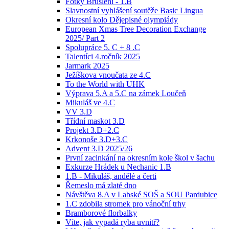
Fotky Bruslení - 1.B
Slavnostní vyhlášení soutěže Basic Lingua
Okresní kolo Dějepisné olympiády
European Xmas Tree Decoration Exchange
2025/ Part 2
Spolupráce 5. C + 8 .C
Talentíci 4.ročník 2025
Jarmark 2025
Ježíškova vnoučata ze 4.C
To the World with UHK
Výprava 5.A a 5.C na zámek Loučeň
Mikuláš ve 4.C
VV 3.D
Třídní maskot 3.D
Projekt 3.D+2.C
Krkonoše 3.D+3.C
Advent 3.D 2025/26
První zacinkání na okresním kole škol v šachu
Exkurze Hrádek u Nechanic 1.B
1.B - Mikuláš, andělé a čerti
Řemeslo má zlaté dno
Návštěva 8.A v Labské SOŠ a SOU Pardubice
1.C zdobila stromek pro vánoční trhy
Bramborové florbalky
Víte, jak vypadá ryba uvnitř?