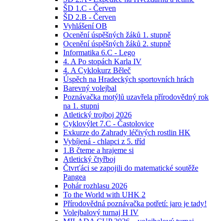
ŠD 1.C - Červen
ŠD 2.B - Červen
Vyhlášení OB
Ocenění úspěšných žáků 1. stupně
Ocenění úspěšných žáků 2. stupně
Informatika 6.C - Lego
4. A Po stopách Karla IV
4. A Cyklokurz Běleč
Úspěch na Hradeckých sportovních hrách
Barevný volejbal
Poznávačka motýlů uzavřela přírodovědný rok
na 1. stupni
Atletický trojboj 2026
Cyklovýlet 7.C - Častolovice
Exkurze do Zahrady léčivých rostlin HK
Vybíjená - chlapci z 5. tříd
1.B čteme a hrajeme si
Atletický čtyřboj
Čtvrťáci se zapojili do matematické soutěže
Pangea
Pohár rozhlasu 2026
To the World with UHK 2
Přírodovědná poznávačka potřetí: jaro je tady!
Volejbalový turnaj H IV