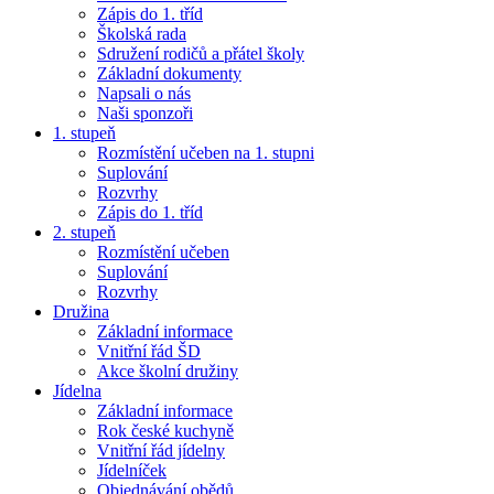
Zápis do 1. tříd
Školská rada
Sdružení rodičů a přátel školy
Základní dokumenty
Napsali o nás
Naši sponzoři
1. stupeň
Rozmístění učeben na 1. stupni
Suplování
Rozvrhy
Zápis do 1. tříd
2. stupeň
Rozmístění učeben
Suplování
Rozvrhy
Družina
Základní informace
Vnitřní řád ŠD
Akce školní družiny
Jídelna
Základní informace
Rok české kuchyně
Vnitřní řád jídelny
Jídelníček
Objednávání obědů