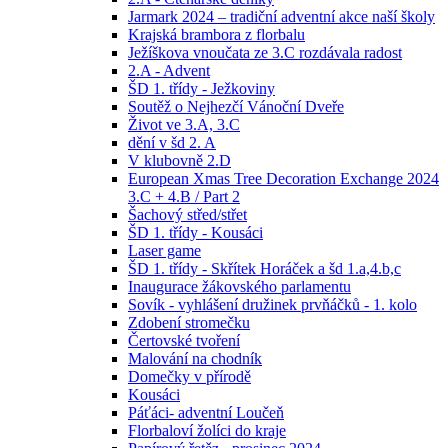
Jarmark 2024 – tradiční adventní akce naší školy
Krajská brambora z florbalu
Ježíškova vnoučata ze 3.C rozdávala radost
2.A - Advent
ŠD 1. třídy - Ježkoviny
Soutěž o Nejhezčí Vánoční Dveře
Život ve 3.A, 3.C
dění v šd 2. A
V klubovně 2.D
European Xmas Tree Decoration Exchange 2024
3.C + 4.B / Part 2
Šachový střed/střet
ŠD 1. třídy - Kousáci
Laser game
ŠD 1. třídy - Skřítek Horáček a šd 1.a,4.b,c
Inaugurace žákovského parlamentu
Sovík - vyhlášení družinek prvňáčků - 1. kolo
Zdobení stromečku
Čertovské tvoření
Malování na chodník
Domečky v přírodě
Kousáci
Páťáci- adventní Loučeň
Florbaloví žolíci do kraje