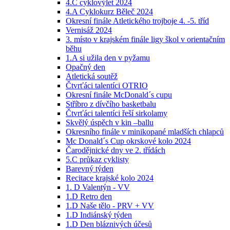
4.C cyklovýlet 2024
4.A Cyklokurz Běleč 2024
Okresní finále Atletického trojboje 4. -5. tříd
Vernisáž 2024
3. místo v krajském finále ligy škol v orientačním
běhu
1.A si užila den v pyžamu
Opačný den
Atletická soutěž
Čtvrťáci talentíci OTRIO
Okresní finále McDonald´s cupu
Stříbro z dívčího basketbalu
Čtvrťáci talentíci řeší sirkolamy
Skvělý úspěch v kin –ballu
Okresního finále v minikopané mladších chlapců
Mc Donald´s Cup okrskové kolo 2024
Čarodějnické dny ve 2. třídách
5.C průkaz cyklisty
Barevný týden
Recitace krajské kolo 2024
1. D Valentýn - VV
1.D Retro den
1.D Naše tělo - PRV + VV
1.D Indiánský týden
1.D Den bláznivých účesů