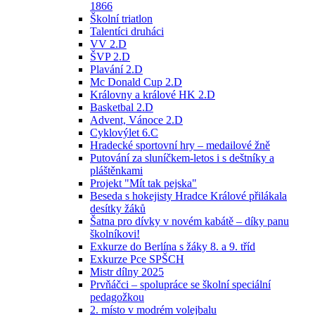
1866
Školní triatlon
Talentíci druháci
VV 2.D
ŠVP 2.D
Plavání 2.D
Mc Donald Cup 2.D
Královny a králové HK 2.D
Basketbal 2.D
Advent, Vánoce 2.D
Cyklovýlet 6.C
Hradecké sportovní hry – medailové žně
Putování za sluníčkem-letos i s deštníky a
pláštěnkami
Projekt "Mít tak pejska"
Beseda s hokejisty Hradce Králové přilákala
desítky žáků
Šatna pro dívky v novém kabátě – díky panu
školníkovi!
Exkurze do Berlína s žáky 8. a 9. tříd
Exkurze Pce SPŠCH
Mistr dílny 2025
Prvňáčci – spolupráce se školní speciální
pedagožkou
2. místo v modrém volejbalu