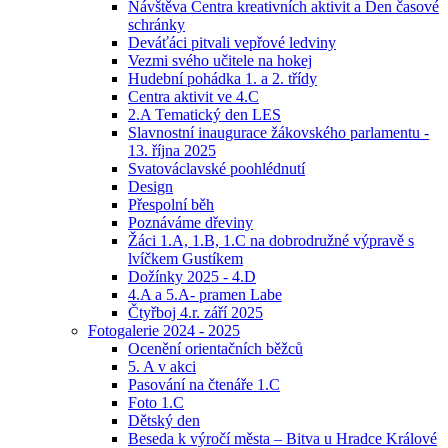
Návštěva Centra kreativních aktivit a Den časové
schránky
Deváťáci pitvali vepřové ledviny
Vezmi svého učitele na hokej
Hudební pohádka 1. a 2. třídy
Centra aktivit ve 4.C
2.A Tematický den LES
Slavnostní inaugurace žákovského parlamentu -
13. října 2025
Svatováclavské poohlédnutí
Design
Přespolní běh
Poznáváme dřeviny
Žáci 1.A, 1.B, 1.C na dobrodružné výpravě s
lvíčkem Gustíkem
Dožínky 2025 - 4.D
4.A a 5.A- pramen Labe
Čtyřboj 4.r. září 2025
Fotogalerie 2024 - 2025
Ocenění orientačních běžců
5. A v akci
Pasování na čtenáře 1.C
Foto 1.C
Dětský den
Beseda k výročí města – Bitva u Hradce Králové