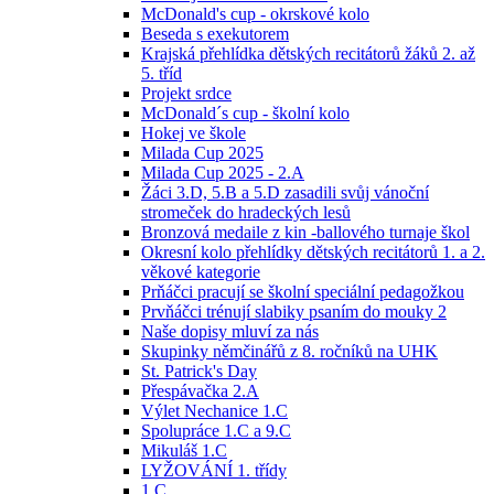
McDonald's cup - okrskové kolo
Beseda s exekutorem
Krajská přehlídka dětských recitátorů žáků 2. až
5. tříd
Projekt srdce
McDonald´s cup - školní kolo
Hokej ve škole
Milada Cup 2025
Milada Cup 2025 - 2.A
Žáci 3.D, 5.B a 5.D zasadili svůj vánoční
stromeček do hradeckých lesů
Bronzová medaile z kin -ballového turnaje škol
Okresní kolo přehlídky dětských recitátorů 1. a 2.
věkové kategorie
Prňáčci pracují se školní speciální pedagožkou
Prvňáčci trénují slabiky psaním do mouky 2
Naše dopisy mluví za nás
Skupinky němčinářů z 8. ročníků na UHK
St. Patrick's Day
Přespávačka 2.A
Výlet Nechanice 1.C
Spolupráce 1.C a 9.C
Mikuláš 1.C
LYŽOVÁNÍ 1. třídy
1.C