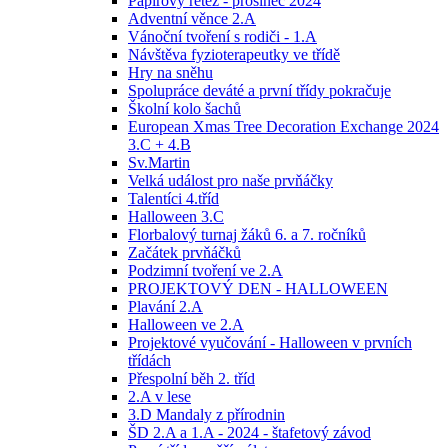
Papírový řetěz - prosinec 2024
Adventní věnce 2.A
Vánoční tvoření s rodiči - 1.A
Návštěva fyzioterapeutky ve třídě
Hry na sněhu
Spolupráce deváté a první třídy pokračuje
Školní kolo šachů
European Xmas Tree Decoration Exchange 2024
3.C + 4.B
Sv.Martin
Velká událost pro naše prvňáčky
Talentíci 4.tříd
Halloween 3.C
Florbalový turnaj žáků 6. a 7. ročníků
Začátek prvňáčků
Podzimní tvoření ve 2.A
PROJEKTOVÝ DEN - HALLOWEEN
Plavání 2.A
Halloween ve 2.A
Projektové vyučování - Halloween v prvních
třídách
Přespolní běh 2. tříd
2.A v lese
3.D Mandaly z přírodnin
ŠD 2.A a 1.A - 2024 - štafetový závod