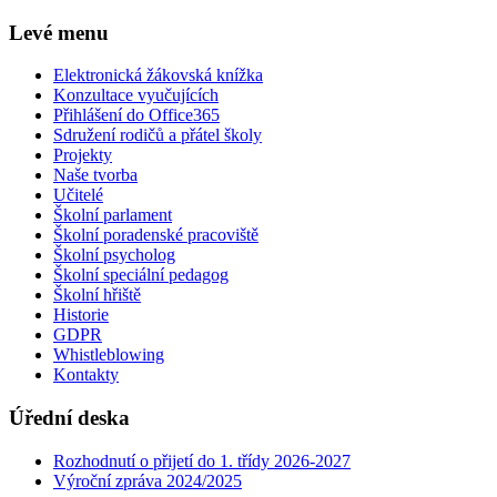
Levé menu
Elektronická žákovská knížka
Konzultace vyučujících
Přihlášení do Office365
Sdružení rodičů a přátel školy
Projekty
Naše tvorba
Učitelé
Školní parlament
Školní poradenské pracoviště
Školní psycholog
Školní speciální pedagog
Školní hřiště
Historie
GDPR
Whistleblowing
Kontakty
Úřední deska
Rozhodnutí o přijetí do 1. třídy 2026-2027
Výroční zpráva 2024/2025