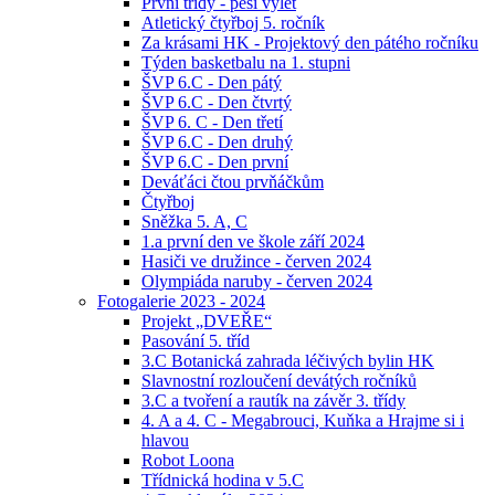
První třídy - pěší výlet
Atletický čtyřboj 5. ročník
Za krásami HK - Projektový den pátého ročníku
Týden basketbalu na 1. stupni
ŠVP 6.C - Den pátý
ŠVP 6.C - Den čtvrtý
ŠVP 6. C - Den třetí
ŠVP 6.C - Den druhý
ŠVP 6.C - Den první
Deváťáci čtou prvňáčkům
Čtyřboj
Sněžka 5. A, C
1.a první den ve škole září 2024
Hasiči ve družince - červen 2024
Olympiáda naruby - červen 2024
Fotogalerie 2023 - 2024
Projekt „DVEŘE“
Pasování 5. tříd
3.C Botanická zahrada léčivých bylin HK
Slavnostní rozloučení devátých ročníků
3.C a tvoření a rautík na závěr 3. třídy
4. A a 4. C - Megabrouci, Kuňka a Hrajme si i
hlavou
Robot Loona
Třídnická hodina v 5.C