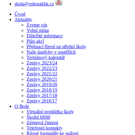
skola@zshorakhk.cz
Úvod
Aktuality
Zveme vás
Volná místa
Důležité informace
Plán akcí
Přijímací řízení na střední školy
Naše úspěchy v soutěžích
Termínový kalendář
Zprávy 2023/24
Zprávy 2022/23
Zprávy 2021/22
Zprávy 2020/21
Zprávy 2019/20
Zprávy 2018/19
Zprávy 2017/18
Zprávy 2016/17
O škole
Virtuální prohlídka školy
Školní hřiště
Zájmová činnost
Telefonní kontakty
Různé formuláře ke stažení