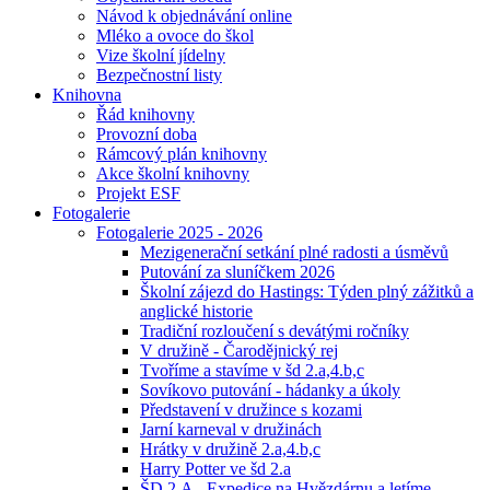
Návod k objednávání online
Mléko a ovoce do škol
Vize školní jídelny
Bezpečnostní listy
Knihovna
Řád knihovny
Provozní doba
Rámcový plán knihovny
Akce školní knihovny
Projekt ESF
Fotogalerie
Fotogalerie 2025 - 2026
Mezigenerační setkání plné radosti a úsměvů
Putování za sluníčkem 2026
Školní zájezd do Hastings: Týden plný zážitků a
anglické historie
Tradiční rozloučení s devátými ročníky
V družině - Čarodějnický rej
Tvoříme a stavíme v šd 2.a,4.b,c
Sovíkovo putování - hádanky a úkoly
Představení v družince s kozami
Jarní karneval v družinách
Hrátky v družině 2.a,4.b,c
Harry Potter ve šd 2.a
ŠD 2.A - Expedice na Hvězdárnu a letíme