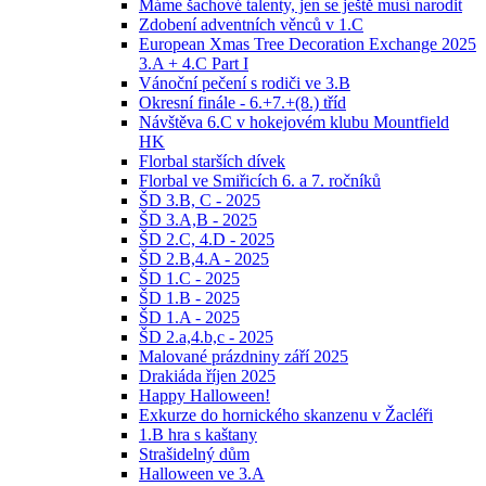
Máme šachové talenty, jen se ještě musí narodit
Zdobení adventních věnců v 1.C
European Xmas Tree Decoration Exchange 2025
3.A + 4.C Part I
Vánoční pečení s rodiči ve 3.B
Okresní finále - 6.+7.+(8.) tříd
Návštěva 6.C v hokejovém klubu Mountfield
HK
Florbal starších dívek
Florbal ve Smiřicích 6. a 7. ročníků
ŠD 3.B, C - 2025
ŠD 3.A,B - 2025
ŠD 2.C, 4.D - 2025
ŠD 2.B,4.A - 2025
ŠD 1.C - 2025
ŠD 1.B - 2025
ŠD 1.A - 2025
ŠD 2.a,4.b,c - 2025
Malované prázdniny září 2025
Drakiáda říjen 2025
Happy Halloween!
Exkurze do hornického skanzenu v Žacléři
1.B hra s kaštany
Strašidelný dům
Halloween ve 3.A