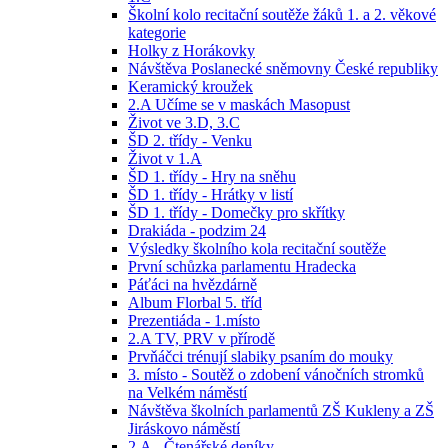
Školní kolo recitační soutěže žáků 1. a 2. věkové
kategorie
Holky z Horákovky
Návštěva Poslanecké sněmovny České republiky
Keramický kroužek
2.A Učíme se v maskách Masopust
Život ve 3.D, 3.C
ŠD 2. třídy - Venku
Život v 1.A
ŠD 1. třídy - Hry na sněhu
ŠD 1. třídy - Hrátky v listí
ŠD 1. třídy - Domečky pro skřítky
Drakiáda - podzim 24
Výsledky školního kola recitační soutěže
První schůzka parlamentu Hradecka
Páťáci na hvězdárně
Album Florbal 5. tříd
Prezentiáda - 1.místo
2.A TV, PRV v přírodě
Prvňáčci trénují slabiky psaním do mouky
3. místo - Soutěž o zdobení vánočních stromků
na Velkém náměstí
Návštěva školních parlamentů ZŠ Kukleny a ZŠ
Jiráskovo náměstí
2.A - Čtenářské deníky