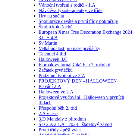
Vánoční tvoření s rodiči - 1.A
Návštěva fyzioterapeutky ve třídě
Hry na sněhu
Spolupráce deváté a první třídy pokračuje
Školní kolo šachů
European Xmas Tree Decoration Exchange 2024
3.C + 4.B
Sv.Martin
Velká událost pro naše prvňáčky
Talentíci 4.tříd
Halloween 3.C
Florbalový turnaj žáků 6. a 7. ročníků
Začátek prvňáčků
Podzimní tvoření ve 2.A
PROJEKTOVÝ DEN - HALLOWEEN
Plavání 2.A
Halloween ve 2.A
Projektové vyučování - Halloween v prvních
třídách
Přespolní běh 2. tříd
2.A v lese
3.D Mandaly z přírodnin
ŠD 2.A a 1.A - 2024 - štafetový závod
První třídy - pěší výlet