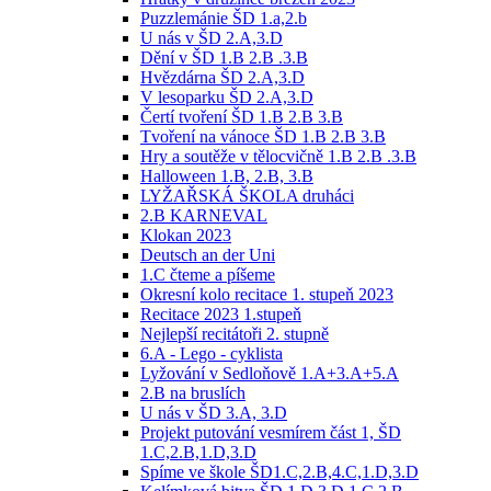
Puzzlemánie ŠD 1.a,2.b
U nás v ŠD 2.A,3.D
Dění v ŠD 1.B 2.B .3.B
Hvězdárna ŠD 2.A,3.D
V lesoparku ŠD 2.A,3.D
Čertí tvoření ŠD 1.B 2.B 3.B
Tvoření na vánoce ŠD 1.B 2.B 3.B
Hry a soutěže v tělocvičně 1.B 2.B .3.B
Halloween 1.B, 2.B, 3.B
LYŽAŘSKÁ ŠKOLA druháci
2.B KARNEVAL
Klokan 2023
Deutsch an der Uni
1.C čteme a píšeme
Okresní kolo recitace 1. stupeň 2023
Recitace 2023 1.stupeň
Nejlepší recitátoři 2. stupně
6.A - Lego - cyklista
Lyžování v Sedloňově 1.A+3.A+5.A
2.B na bruslích
U nás v ŠD 3.A, 3.D
Projekt putování vesmírem část 1, ŠD
1.C,2.B,1.D,3.D
Spíme ve škole ŠD1.C,2.B,4.C,1.D,3.D