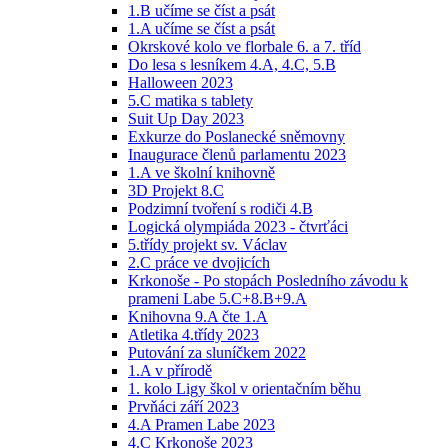
1.B učíme se číst a psát
1.A učíme se číst a psát
Okrskové kolo ve florbale 6. a 7. tříd
Do lesa s lesníkem 4.A, 4.C, 5.B
Halloween 2023
5.C matika s tablety
Suit Up Day 2023
Exkurze do Poslanecké sněmovny
Inaugurace členů parlamentu 2023
1.A ve školní knihovně
3D Projekt 8.C
Podzimní tvoření s rodiči 4.B
Logická olympiáda 2023 - čtvrťáci
5.třídy projekt sv. Václav
2.C práce ve dvojicích
Krkonoše - Po stopách Posledního závodu k
prameni Labe 5.C+8.B+9.A
Knihovna 9.A čte 1.A
Atletika 4.třídy 2023
Putování za sluníčkem 2022
1.A v přírodě
1. kolo Ligy škol v orientačním běhu
Prvňáci září 2023
4.A Pramen Labe 2023
4.C Krkonoše 2023