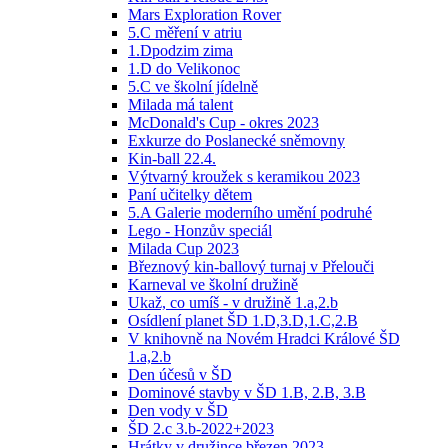
Mars Exploration Rover
5.C měření v atriu
1.Dpodzim zima
1.D do Velikonoc
5.C ve školní jídelně
Milada má talent
McDonald's Cup - okres 2023
Exkurze do Poslanecké sněmovny
Kin-ball 22.4.
Výtvarný kroužek s keramikou 2023
Paní učitelky dětem
5.A Galerie moderního umění podruhé
Lego - Honzův speciál
Milada Cup 2023
Březnový kin-ballový turnaj v Přelouči
Karneval ve školní družině
Ukaž, co umíš - v družině 1.a,2.b
Osídlení planet ŠD 1.D,3.D,1.C,2.B
V knihovně na Novém Hradci Králové ŠD
1.a,2.b
Den účesů v ŠD
Dominové stavby v ŠD 1.B, 2.B, 3.B
Den vody v ŠD
ŠD 2.c 3.b-2022+2023
Hrátky v družince březen 2023