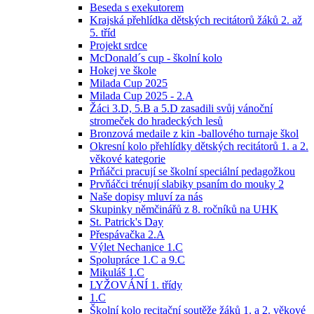
Beseda s exekutorem
Krajská přehlídka dětských recitátorů žáků 2. až
5. tříd
Projekt srdce
McDonald´s cup - školní kolo
Hokej ve škole
Milada Cup 2025
Milada Cup 2025 - 2.A
Žáci 3.D, 5.B a 5.D zasadili svůj vánoční
stromeček do hradeckých lesů
Bronzová medaile z kin -ballového turnaje škol
Okresní kolo přehlídky dětských recitátorů 1. a 2.
věkové kategorie
Prňáčci pracují se školní speciální pedagožkou
Prvňáčci trénují slabiky psaním do mouky 2
Naše dopisy mluví za nás
Skupinky němčinářů z 8. ročníků na UHK
St. Patrick's Day
Přespávačka 2.A
Výlet Nechanice 1.C
Spolupráce 1.C a 9.C
Mikuláš 1.C
LYŽOVÁNÍ 1. třídy
1.C
Školní kolo recitační soutěže žáků 1. a 2. věkové