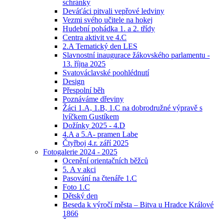
schránky
Deváťáci pitvali vepřové ledviny
Vezmi svého učitele na hokej
Hudební pohádka 1. a 2. třídy
Centra aktivit ve 4.C
2.A Tematický den LES
Slavnostní inaugurace žákovského parlamentu -
13. října 2025
Svatováclavské poohlédnutí
Design
Přespolní běh
Poznáváme dřeviny
Žáci 1.A, 1.B, 1.C na dobrodružné výpravě s
lvíčkem Gustíkem
Dožínky 2025 - 4.D
4.A a 5.A- pramen Labe
Čtyřboj 4.r. září 2025
Fotogalerie 2024 - 2025
Ocenění orientačních běžců
5. A v akci
Pasování na čtenáře 1.C
Foto 1.C
Dětský den
Beseda k výročí města – Bitva u Hradce Králové
1866