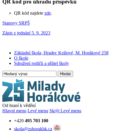
QR kód pro úhradu příspěvků
QR kód najdete
zde
.
Stanovy SRPŠ
Zápis z jednání 5. 9. 2023
Základní škola, Hradec Králové, M. Horákové 258
O škole
Sdružení rodičů a přátel školy
Hledat
Od hraní k vědění
Hlavní menu
Levé menu
Skrýt Levé menu
+420
495 703 100
skola@zshorakhk.cz