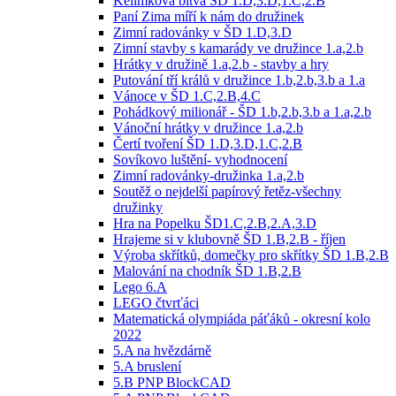
Kelímková bitva ŠD 1.D,3.D,1.C,2.B
Paní Zima míří k nám do družinek
Zimní radovánky v ŠD 1.D,3.D
Zimní stavby s kamarády ve družince 1.a,2.b
Hrátky v družině 1.a,2.b - stavby a hry
Putování tří králů v družince 1.b,2.b,3.b a 1.a
Vánoce v ŠD 1.C,2.B,4.C
Pohádkový milionář - ŠD 1.b,2.b,3.b a 1.a,2.b
Vánoční hrátky v družince 1.a,2.b
Čertí tvoření ŠD 1.D,3.D,1.C,2.B
Sovíkovo luštění- vyhodnocení
Zimní radovánky-družinka 1.a,2.b
Soutěž o nejdelší papírový řetěz-všechny
družinky
Hra na Popelku ŠD1.C,2.B,2.A,3.D
Hrajeme si v klubovně ŠD 1.B,2.B - říjen
Výroba skřítků, domečky pro skřítky ŠD 1.B,2.B
Malování na chodník ŠD 1.B,2.B
Lego 6.A
LEGO čtvrťáci
Matematická olympiáda páťáků - okresní kolo
2022
5.A na hvězdárně
5.A bruslení
5.B PNP BlockCAD