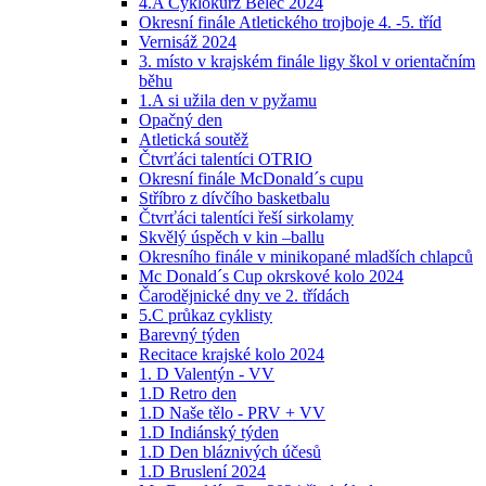
4.A Cyklokurz Běleč 2024
Okresní finále Atletického trojboje 4. -5. tříd
Vernisáž 2024
3. místo v krajském finále ligy škol v orientačním
běhu
1.A si užila den v pyžamu
Opačný den
Atletická soutěž
Čtvrťáci talentíci OTRIO
Okresní finále McDonald´s cupu
Stříbro z dívčího basketbalu
Čtvrťáci talentíci řeší sirkolamy
Skvělý úspěch v kin –ballu
Okresního finále v minikopané mladších chlapců
Mc Donald´s Cup okrskové kolo 2024
Čarodějnické dny ve 2. třídách
5.C průkaz cyklisty
Barevný týden
Recitace krajské kolo 2024
1. D Valentýn - VV
1.D Retro den
1.D Naše tělo - PRV + VV
1.D Indiánský týden
1.D Den bláznivých účesů
1.D Bruslení 2024