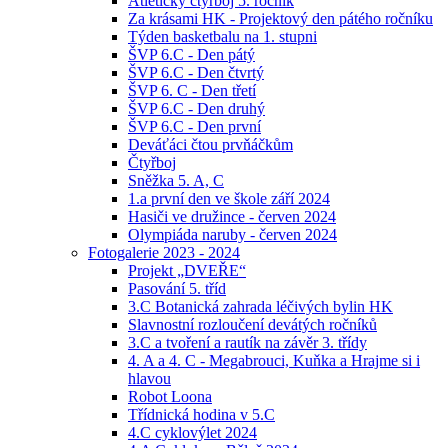
Atletický čtyřboj 5. ročník
Za krásami HK - Projektový den pátého ročníku
Týden basketbalu na 1. stupni
ŠVP 6.C - Den pátý
ŠVP 6.C - Den čtvrtý
ŠVP 6. C - Den třetí
ŠVP 6.C - Den druhý
ŠVP 6.C - Den první
Deváťáci čtou prvňáčkům
Čtyřboj
Sněžka 5. A, C
1.a první den ve škole září 2024
Hasiči ve družince - červen 2024
Olympiáda naruby - červen 2024
Fotogalerie 2023 - 2024
Projekt „DVEŘE“
Pasování 5. tříd
3.C Botanická zahrada léčivých bylin HK
Slavnostní rozloučení devátých ročníků
3.C a tvoření a rautík na závěr 3. třídy
4. A a 4. C - Megabrouci, Kuňka a Hrajme si i
hlavou
Robot Loona
Třídnická hodina v 5.C
4.C cyklovýlet 2024