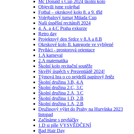
Mc Donald´s Cup 2024 školní kolo
Objevili jsme volejbal
Fotbal – okrskové kolo 8. a 9. tříd
Volejbalový turnaj Milada Cup
Naši úspěšní recitátoři 2024
4. A. a 4.C Praha exkurze
Retro day
Projektový den Srdce v 8.A a 8.B
Okrskové kolo II. kategorie ve vybíjené
Prvňáci - prostorová orientace
1.A karneval
2.A matematika
Školní kolo recitační soutěže
Skvělý úspěch v Prezentiádě 2024!
Týmová hra o co nejdelší papírový řetěz
Školní družina 3.B, 4.A
Školní družina 2.C, 3.C
Školní družina 2.A, 3.C
Školní družina 1.D, 2.B
Školní družina 1.A, 2.B
Družinový výlet do Prahy na Hurvínka 2023
listopad
Začínáme s prvňáčky
1.D si píše VYSVĚDČENÍ
Bad Hair Day