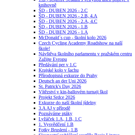
knihovně
ŠD - DUBEN 2026 - 2.C
ŠD - DUBEN 2026 - 2.B, 4.A
ŠD - DUBEN 2026 - 2.A, 4.C
ŠD - DUBEN 2026 - 1.B
ŠD - DUBEN 2026 - 1.A
McDonald´s cup - školní kolo 2026
Czech Cycling Academy Roadshow na naší
škole!
Návštěva školního parlamentu v pražském centru
Zažijte Evropu
Předávání per v 1.C
Krajské kolo v šachu
Přírodopisná exkurze do Prahy
Deutsch an der Uni 2026
St. Patrick's Day 2026
Vítězství v kin-ballovém turnaji škol
Projekt Srdce 2026
Exkurze do naší školní jídelny
3.A AJ v přírodě
Poznáváme ptáky
Lyžáček 1.A, 1.B, 1.C
1. Vysvědčení 1.B
Fotky Bruslení - 1.B