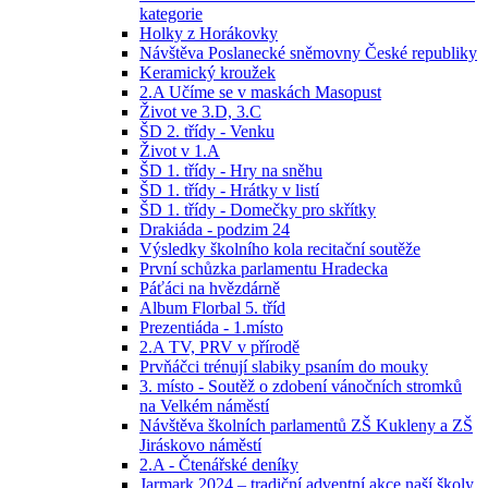
kategorie
Holky z Horákovky
Návštěva Poslanecké sněmovny České republiky
Keramický kroužek
2.A Učíme se v maskách Masopust
Život ve 3.D, 3.C
ŠD 2. třídy - Venku
Život v 1.A
ŠD 1. třídy - Hry na sněhu
ŠD 1. třídy - Hrátky v listí
ŠD 1. třídy - Domečky pro skřítky
Drakiáda - podzim 24
Výsledky školního kola recitační soutěže
První schůzka parlamentu Hradecka
Páťáci na hvězdárně
Album Florbal 5. tříd
Prezentiáda - 1.místo
2.A TV, PRV v přírodě
Prvňáčci trénují slabiky psaním do mouky
3. místo - Soutěž o zdobení vánočních stromků
na Velkém náměstí
Návštěva školních parlamentů ZŠ Kukleny a ZŠ
Jiráskovo náměstí
2.A - Čtenářské deníky
Jarmark 2024 – tradiční adventní akce naší školy