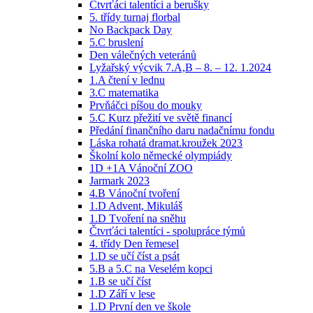
Čtvrťáci talentíci a berušky
5. třídy turnaj florbal
No Backpack Day
5.C bruslení
Den válečných veteránů
Lyžařský výcvik 7.A,B – 8. – 12. 1.2024
1.A čtení v lednu
3.C matematika
Prvňáčci píšou do mouky
5.C Kurz přežití ve světě financí
Předání finančního daru nadačnímu fondu
Láska rohatá dramat.kroužek 2023
Školní kolo německé olympiády
1D +1A Vánoční ZOO
Jarmark 2023
4.B Vánoční tvoření
1.D Advent, Mikuláš
1.D Tvoření na sněhu
Čtvrťáci talentíci - spolupráce týmů
4. třídy Den řemesel
1.D se učí číst a psát
5.B a 5.C na Veselém kopci
1.B se učí číst
1.D Září v lese
1.D První den ve škole