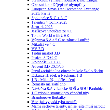
Slavnostní vyhlášení soutěže Basic Lingua
Okresní kolo Dějepisné olympiády
European Xmas Tree Decoration Exchange
2025/ Part 2
Spolupráce 5. C + 8 .C
Talentíci 4.ročník 2025
Jarmark 2025
Ježíškova vnoučata ze 4.C
To the World with UHK
Výprava 5.A a 5.C na zámek Loučeň
Mikuláš ve 4.C
VV 3.D
Třídní maskot 3.D
Projekt 3.D+2.C
Krkonoše 3.D+3.C
Advent 3.D 2025/26
První zacinkání na okresním kole škol v šachu
Exkurze Hrádek u Nechanic 1.B
1.B - Mikuláš, andělé a čerti
Řemeslo má zlaté dno
Návštěva 8.A v Labské SOŠ a SOU Pardubice
1.C zdobila stromek pro vánoční trhy
Bramborové florbalky
Víte, jak vypadá ryba uvnitř?
Máme šachové talenty, jen se ještě musí narodit