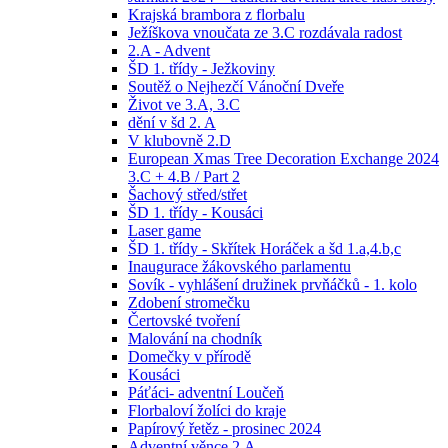
Krajská brambora z florbalu
Ježíškova vnoučata ze 3.C rozdávala radost
2.A - Advent
ŠD 1. třídy - Ježkoviny
Soutěž o Nejhezčí Vánoční Dveře
Život ve 3.A, 3.C
dění v šd 2. A
V klubovně 2.D
European Xmas Tree Decoration Exchange 2024
3.C + 4.B / Part 2
Šachový střed/střet
ŠD 1. třídy - Kousáci
Laser game
ŠD 1. třídy - Skřítek Horáček a šd 1.a,4.b,c
Inaugurace žákovského parlamentu
Sovík - vyhlášení družinek prvňáčků - 1. kolo
Zdobení stromečku
Čertovské tvoření
Malování na chodník
Domečky v přírodě
Kousáci
Páťáci- adventní Loučeň
Florbaloví žolíci do kraje
Papírový řetěz - prosinec 2024
Adventní věnce 2.A