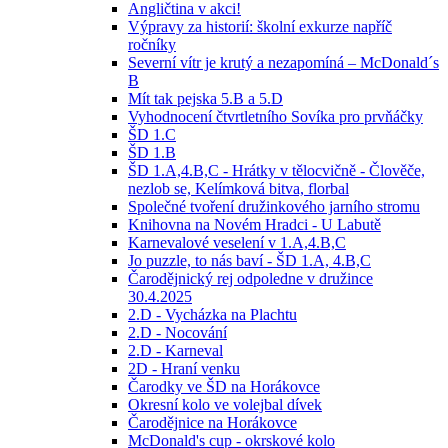
Angličtina v akci!
Výpravy za historií: školní exkurze napříč
ročníky
Severní vítr je krutý a nezapomíná – McDonald´s
B
Mít tak pejska 5.B a 5.D
Vyhodnocení čtvrtletního Sovíka pro prvňáčky
ŠD 1.C
ŠD 1.B
ŠD 1.A,4.B,C - Hrátky v tělocvičně - Člověče,
nezlob se, Kelímková bitva, florbal
Společné tvoření družinkového jarního stromu
Knihovna na Novém Hradci - U Labutě
Karnevalové veselení v 1.A,4.B,C
Jo puzzle, to nás baví - ŠD 1.A, 4.B,C
Čarodějnický rej odpoledne v družince
30.4.2025
2.D - Vycházka na Plachtu
2.D - Nocování
2.D - Karneval
2D - Hraní venku
Čarodky ve ŠD na Horákovce
Okresní kolo ve volejbal dívek
Čarodějnice na Horákovce
McDonald's cup - okrskové kolo