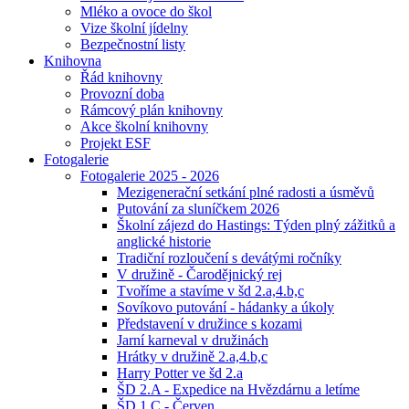
Mléko a ovoce do škol
Vize školní jídelny
Bezpečnostní listy
Knihovna
Řád knihovny
Provozní doba
Rámcový plán knihovny
Akce školní knihovny
Projekt ESF
Fotogalerie
Fotogalerie 2025 - 2026
Mezigenerační setkání plné radosti a úsměvů
Putování za sluníčkem 2026
Školní zájezd do Hastings: Týden plný zážitků a
anglické historie
Tradiční rozloučení s devátými ročníky
V družině - Čarodějnický rej
Tvoříme a stavíme v šd 2.a,4.b,c
Sovíkovo putování - hádanky a úkoly
Představení v družince s kozami
Jarní karneval v družinách
Hrátky v družině 2.a,4.b,c
Harry Potter ve šd 2.a
ŠD 2.A - Expedice na Hvězdárnu a letíme
ŠD 1.C - Červen