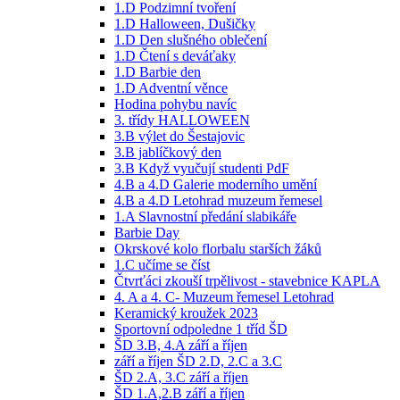
1.D Podzimní tvoření
1.D Halloween, Dušičky
1.D Den slušného oblečení
1.D Čtení s deváťaky
1.D Barbie den
1.D Adventní věnce
Hodina pohybu navíc
3. třídy HALLOWEEN
3.B výlet do Šestajovic
3.B jablíčkový den
3.B Když vyučují studenti PdF
4.B a 4.D Galerie moderního umění
4.B a 4.D Letohrad muzeum řemesel
1.A Slavnostní předání slabikáře
Barbie Day
Okrskové kolo florbalu starších žáků
1.C učíme se číst
Čtvrťáci zkouší trpělivost - stavebnice KAPLA
4. A a 4. C- Muzeum řemesel Letohrad
Keramický kroužek 2023
Sportovní odpoledne 1 tříd ŠD
ŠD 3.B, 4.A září a říjen
září a říjen ŠD 2.D, 2.C a 3.C
ŠD 2.A, 3.C září a říjen
ŠD 1.A,2.B září a říjen