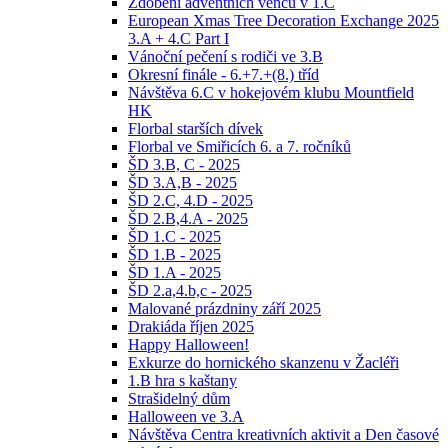
Zdobení adventních věnců v 1.C
European Xmas Tree Decoration Exchange 2025
3.A + 4.C Part I
Vánoční pečení s rodiči ve 3.B
Okresní finále - 6.+7.+(8.) tříd
Návštěva 6.C v hokejovém klubu Mountfield
HK
Florbal starších dívek
Florbal ve Smiřicích 6. a 7. ročníků
ŠD 3.B, C - 2025
ŠD 3.A,B - 2025
ŠD 2.C, 4.D - 2025
ŠD 2.B,4.A - 2025
ŠD 1.C - 2025
ŠD 1.B - 2025
ŠD 1.A - 2025
ŠD 2.a,4.b,c - 2025
Malované prázdniny září 2025
Drakiáda říjen 2025
Happy Halloween!
Exkurze do hornického skanzenu v Žacléři
1.B hra s kaštany
Strašidelný dům
Halloween ve 3.A
Návštěva Centra kreativních aktivit a Den časové