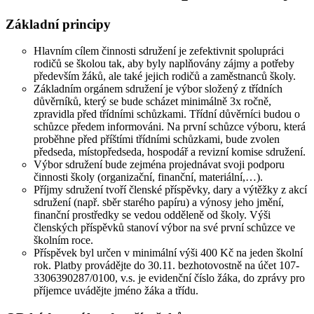
Základní principy
Hlavním cílem činnosti sdružení je zefektivnit spolupráci
rodičů se školou tak, aby byly naplňovány zájmy a potřeby
především žáků, ale také jejich rodičů a zaměstnanců školy.
Základním orgánem sdružení je výbor složený z třídních
důvěrníků, který se bude scházet minimálně 3x ročně,
zpravidla před třídními schůzkami. Třídní důvěrníci budou o
schůzce předem informováni. Na první schůzce výboru, která
proběhne před příštími třídními schůzkami, bude zvolen
předseda, místopředseda, hospodář a revizní komise sdružení.
Výbor sdružení bude zejména projednávat svoji podporu
činnosti školy (organizační, finanční, materiální,…).
Příjmy sdružení tvoří členské příspěvky, dary a výtěžky z akcí
sdružení (např. sběr starého papíru) a výnosy jeho jmění,
finanční prostředky se vedou odděleně od školy. Výši
členských příspěvků stanoví výbor na své první schůzce ve
školním roce.
Příspěvek byl určen v minimální výši 400 Kč na jeden školní
rok. Platby provádějte do 30.11. bezhotovostně na účet 107-
3306390287/0100, v.s. je evidenční číslo žáka, do zprávy pro
příjemce uvádějte jméno žáka a třídu.