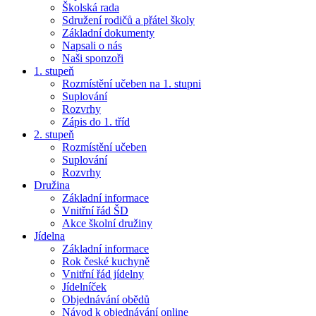
Školská rada
Sdružení rodičů a přátel školy
Základní dokumenty
Napsali o nás
Naši sponzoři
1. stupeň
Rozmístění učeben na 1. stupni
Suplování
Rozvrhy
Zápis do 1. tříd
2. stupeň
Rozmístění učeben
Suplování
Rozvrhy
Družina
Základní informace
Vnitřní řád ŠD
Akce školní družiny
Jídelna
Základní informace
Rok české kuchyně
Vnitřní řád jídelny
Jídelníček
Objednávání obědů
Návod k objednávání online