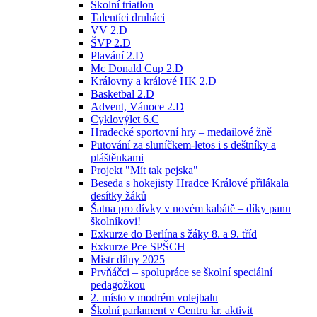
Školní triatlon
Talentíci druháci
VV 2.D
ŠVP 2.D
Plavání 2.D
Mc Donald Cup 2.D
Královny a králové HK 2.D
Basketbal 2.D
Advent, Vánoce 2.D
Cyklovýlet 6.C
Hradecké sportovní hry – medailové žně
Putování za sluníčkem-letos i s deštníky a
pláštěnkami
Projekt "Mít tak pejska"
Beseda s hokejisty Hradce Králové přilákala
desítky žáků
Šatna pro dívky v novém kabátě – díky panu
školníkovi!
Exkurze do Berlína s žáky 8. a 9. tříd
Exkurze Pce SPŠCH
Mistr dílny 2025
Prvňáčci – spolupráce se školní speciální
pedagožkou
2. místo v modrém volejbalu
Školní parlament v Centru kr. aktivit