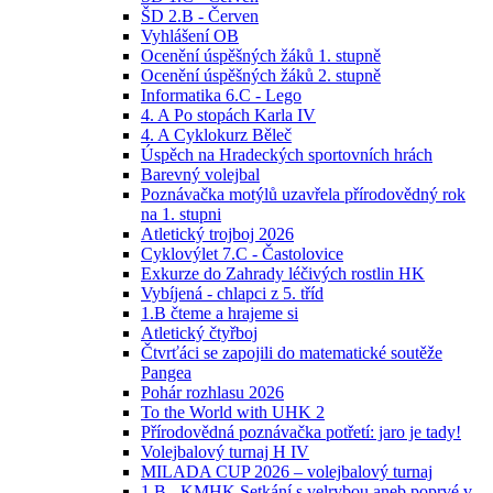
ŠD 2.B - Červen
Vyhlášení OB
Ocenění úspěšných žáků 1. stupně
Ocenění úspěšných žáků 2. stupně
Informatika 6.C - Lego
4. A Po stopách Karla IV
4. A Cyklokurz Běleč
Úspěch na Hradeckých sportovních hrách
Barevný volejbal
Poznávačka motýlů uzavřela přírodovědný rok
na 1. stupni
Atletický trojboj 2026
Cyklovýlet 7.C - Častolovice
Exkurze do Zahrady léčivých rostlin HK
Vybíjená - chlapci z 5. tříd
1.B čteme a hrajeme si
Atletický čtyřboj
Čtvrťáci se zapojili do matematické soutěže
Pangea
Pohár rozhlasu 2026
To the World with UHK 2
Přírodovědná poznávačka potřetí: jaro je tady!
Volejbalový turnaj H IV
MILADA CUP 2026 – volejbalový turnaj
1.B - KMHK Setkání s velrybou aneb poprvé v