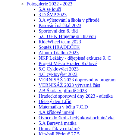
Fotogalerie 2022 - 2023
5.A se loučí
3.D ŠVP 2023
3.A výletování a škola v přírodě
Pasování páťáků 2023
Sportovní den 6. tříd
5.C UHK Hrajeme si i hlavou
RideWheel team 2023
Soutěž HRADEČEK
Album Triatlon 2023
NKP Ležáky - dějepisná exkurze 9. C
Projekt Město Hradec Králové
5.C Cyklovýlet 2023
4.C cyklovýlet 2023
VERNISÁŽ 2023 doprovodný program
VERNISÁŽ 2023 výtvarná část
2.B Škola v přírodě 2023
Hradecké sportovní dny 2023 - atletika
Dětský den 1.tříd
Matematika v běhu 7.C,D
4.A křídové umění
Ovoce do škol - bedýnková ochutnávka
5.A Barevná matika
Dramaťák v cukrárně
Kin-ball Přelouč 27.5.