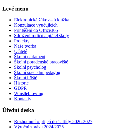
Levé menu
Elektronická žákovská knížka
Konzultace vyučujících
Přihlášení do Office365
Sdružení rodičů a přátel školy
Projekty
Naše tvorba
Učitelé
Školní parlament
Školní poradenské pracoviště
Školní psycholog
Školní speciální pedagog
Školní hřiště
Historie
GDPR
Whistleblowing
Kontakty
Úřední deska
Rozhodnutí o přijetí do 1. třídy 2026-2027
Výroční zpráva 2024/2025