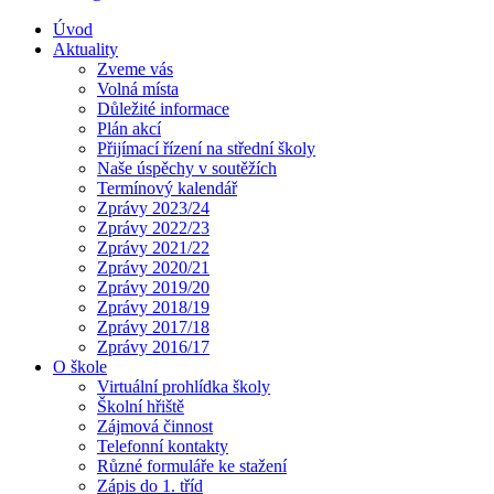
Úvod
Aktuality
Zveme vás
Volná místa
Důležité informace
Plán akcí
Přijímací řízení na střední školy
Naše úspěchy v soutěžích
Termínový kalendář
Zprávy 2023/24
Zprávy 2022/23
Zprávy 2021/22
Zprávy 2020/21
Zprávy 2019/20
Zprávy 2018/19
Zprávy 2017/18
Zprávy 2016/17
O škole
Virtuální prohlídka školy
Školní hřiště
Zájmová činnost
Telefonní kontakty
Různé formuláře ke stažení
Zápis do 1. tříd