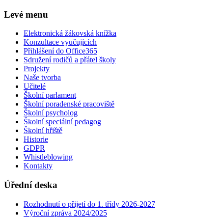
Levé menu
Elektronická žákovská knížka
Konzultace vyučujících
Přihlášení do Office365
Sdružení rodičů a přátel školy
Projekty
Naše tvorba
Učitelé
Školní parlament
Školní poradenské pracoviště
Školní psycholog
Školní speciální pedagog
Školní hřiště
Historie
GDPR
Whistleblowing
Kontakty
Úřední deska
Rozhodnutí o přijetí do 1. třídy 2026-2027
Výroční zpráva 2024/2025