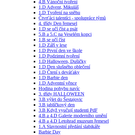
4.B Vánoční tvoření
1.D Advent, Mikuláš
1.D Tvoření na sněhu
Čtvrťáci talentíci - spolupráce týmů
4. třídy Den řemesel
1.D se učí číst a psát
5.B a 5.C na Veselém kopci
1.B se učí číst
1.D Září v lese
1.D První den ve škole
1.D Podzimní tvoření
1.D Halloween, Dušičky
1.D Den slušného oblečení
1.D Čtení s deváťaky
1.D Barbie den
1.D Adventní věnce
Hodina pohybu navíc
3. třídy HALLOWEEN
3.B výlet do Šestajovic
3.B jablíčkový den
3.B Když vyučují studenti PdF
4.B a 4.D Galerie moderního umění
4.B a 4.D Letohrad muzeum řemesel
1.A Slavnostní předání slabikáře
Barbie Day