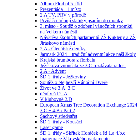
Album Florbal 5. tříd
Prezentiáda - 1.místo
2.A TV, PRV v přírodě
Prvňáčci trénují slabiky psaním do mouky
3. místo - Soutěž o zdobení vánočních stromků
na Velkém náměstí
Návštěva školních parlamentů ZŠ Kukleny a ZŠ
Jiráskovo náměstí
2.A - Čtenářské deníky
Jarmark 2024 – tradiční adventní akce naší školy
Krajská brambora z florbalu
Ježíškova vnoučata ze 3.C rozdávala radost
2.A - Advent
ŠD 1. třídy - Ježkoviny
Soutěž o Nejhezčí Vánoční Dveře
Život ve 3.A, 3.C
dění v šd 2. A
V klubovně 2.D
European Xmas Tree Decoration Exchange 2024
3.C + 4.B / Part 2
Šachový střed/střet
ŠD 1. třídy - Kousáci
Laser game
ŠD 1. třídy - Skřítek Horáček a šd 1.a,4.b,c
Inaugurace žákovského parlamentu