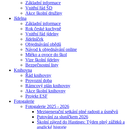
Základní informace
Vnitřní řád ŠD
Akce školní družiny
Jídelna
Základní informace
Rok české kuchyně
Vnitřní řád jídelny
Jídelníček
Objednávání obědů
Návod k objednávání online
Mléko a ovoce do škol
Vize školní jídelny
Bezpečnostní listy
Knihovna
Řád knihovny
Provozní doba
Rámcový plán knihovny
Akce školní knihovny
Projekt ESF
Fotogalerie
Fotogalerie 2025 - 2026
Mezigenerační setkání plné radosti a úsměvů
Putování za sluníčkem 2026
Školní zájezd do Hastings: Týden plný zážitků a
anglické historie