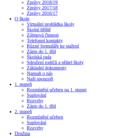
Zprávy 2018/19
Zprávy 2017/18
Zprávy 2016/17
O škole
Virtuální prohlídka školy
Školní hřiště
Zájmová činnost
Telefonní kontakty
Různé formuláře ke stažení
Zápis do 1. tříd
Školská rada
Sdružení rodičů a přátel školy
Základní dokumenty
Napsali o nás
Naši sponzoři
1. stupeň
Rozmístění učeben na 1. stupni
Suplování
Rozvrhy
Zápis do 1. tříd
2. stupeň
Rozmístění učeben
Suplování
Rozvrhy
Družina