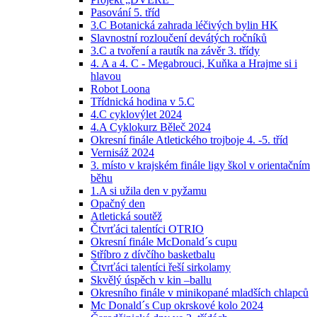
Pasování 5. tříd
3.C Botanická zahrada léčivých bylin HK
Slavnostní rozloučení devátých ročníků
3.C a tvoření a rautík na závěr 3. třídy
4. A a 4. C - Megabrouci, Kuňka a Hrajme si i
hlavou
Robot Loona
Třídnická hodina v 5.C
4.C cyklovýlet 2024
4.A Cyklokurz Běleč 2024
Okresní finále Atletického trojboje 4. -5. tříd
Vernisáž 2024
3. místo v krajském finále ligy škol v orientačním
běhu
1.A si užila den v pyžamu
Opačný den
Atletická soutěž
Čtvrťáci talentíci OTRIO
Okresní finále McDonald´s cupu
Stříbro z dívčího basketbalu
Čtvrťáci talentíci řeší sirkolamy
Skvělý úspěch v kin –ballu
Okresního finále v minikopané mladších chlapců
Mc Donald´s Cup okrskové kolo 2024