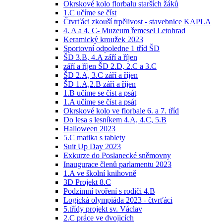
Okrskové kolo florbalu starších žáků
1.C učíme se číst
Čtvrťáci zkouší trpělivost - stavebnice KAPLA
4. A a 4. C- Muzeum řemesel Letohrad
Keramický kroužek 2023
Sportovní odpoledne 1 tříd ŠD
ŠD 3.B, 4.A září a říjen
září a říjen ŠD 2.D, 2.C a 3.C
ŠD 2.A, 3.C září a říjen
ŠD 1.A,2.B září a říjen
1.B učíme se číst a psát
1.A učíme se číst a psát
Okrskové kolo ve florbale 6. a 7. tříd
Do lesa s lesníkem 4.A, 4.C, 5.B
Halloween 2023
5.C matika s tablety
Suit Up Day 2023
Exkurze do Poslanecké sněmovny
Inaugurace členů parlamentu 2023
1.A ve školní knihovně
3D Projekt 8.C
Podzimní tvoření s rodiči 4.B
Logická olympiáda 2023 - čtvrťáci
5.třídy projekt sv. Václav
2.C práce ve dvojicích