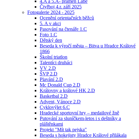
4.A a 5.A- pramen Labe
Čtyřboj 4.r. září 2025
Fotogalerie 2024 - 2025
Ocenění orientačních běžců
5. A v akci
Pasování na čtenáře 1.C
Foto 1.C
Dětský den
Beseda k výročí města – Bitva u Hradce Králové
1866
Školní triatlon
Talentíci druháci
VV 2.D
ŠVP 2.D
Plavání 2.D
Mc Donald Cup 2.D
Královny a králové HK 2.D
Basketbal 2.D
Advent, Vánoce 2.D
Cyklovýlet 6.C
Hradecké sportovní hry – medailové žně
Putování za sluníčkem-letos i s deštníky a
pláštěnkami
Projekt "Mít tak pejska"
Beseda s hokejisty Hradce Králové přilákala