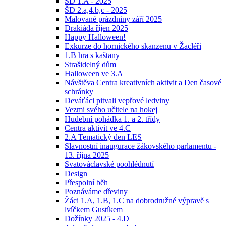
ŠD 1.A - 2025
ŠD 2.a,4.b,c - 2025
Malované prázdniny září 2025
Drakiáda říjen 2025
Happy Halloween!
Exkurze do hornického skanzenu v Žacléři
1.B hra s kaštany
Strašidelný dům
Halloween ve 3.A
Návštěva Centra kreativních aktivit a Den časové
schránky
Deváťáci pitvali vepřové ledviny
Vezmi svého učitele na hokej
Hudební pohádka 1. a 2. třídy
Centra aktivit ve 4.C
2.A Tematický den LES
Slavnostní inaugurace žákovského parlamentu -
13. října 2025
Svatováclavské poohlédnutí
Design
Přespolní běh
Poznáváme dřeviny
Žáci 1.A, 1.B, 1.C na dobrodružné výpravě s
lvíčkem Gustíkem
Dožínky 2025 - 4.D