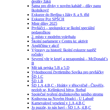
desítky žáků
Šatna pro dívky v novém kabátě – díky panu
školníkovi!
Exkurze do Berlína s žáky 8. a 9. tříd
Exkurze Pce SPŠCH
Mistr dílny 2025
Prvňáčci – spolupráce se školní speciální
pedagožkou
2. místo v modrém volejbalu
Školní parlament v Centru kr. aktivit
Angličtina v akci!
Výpravy za historií: školní exkurze napříč
ročníky
Severní vítr je krutý a nezapomíná – McDonald´s
B
Mít tak pejska 5.B a 5.D
Vyhodnocení čtvrtletního Sovíka pro prvňáčky
ŠD 1.C
ŠD 1.B
ŠD 1.A,4.B,C - Hrátky v tělocvičně - Člověče,
nezlob se, Kelímková bitva, florbal
Společné tvoření družinkového jarního stromu
Knihovna na Novém Hradci - U Labutě
Karnevalové veselení v 1.A,4.B,C
Jo puzzle, to nás baví - ŠD 1.A, 4.B,C