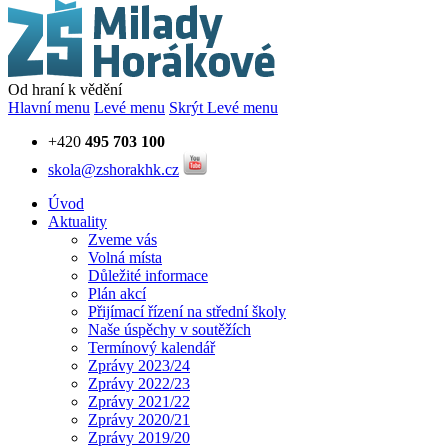
Od hraní k vědění
Hlavní menu
Levé menu
Skrýt Levé menu
+420
495 703 100
skola@zshorakhk.cz
Úvod
Aktuality
Zveme vás
Volná místa
Důležité informace
Plán akcí
Přijímací řízení na střední školy
Naše úspěchy v soutěžích
Termínový kalendář
Zprávy 2023/24
Zprávy 2022/23
Zprávy 2021/22
Zprávy 2020/21
Zprávy 2019/20