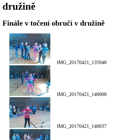
družině
Finále v točení obručí v družině
IMG_20170421_135948
IMG_20170421_140008
IMG_20170421_140037