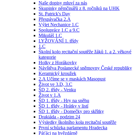
Naše dopisy mluví za nás
Skupinky němčinářů z 8. ročníků na UHK
St. Patrick's Day
Přespávačka 2.A
Výlet Nechanice 1.C
Spolupráce 1.C a 9.C
Mikuláš 1.C
LYŽOVÁNÍ 1. třídy
1.C
Školní kolo recitační soutěže žáků 1. a 2. věkové
kategorie
Holky z Horákovky
Návštěva Poslanecké sněmovny České republiky
Keramický kroužek
2.A Učíme se v maskách Masopust
Život ve 3.D, 3.C
ŠD 2. třídy - Venku
Život v 1.A
ŠD 1. třídy - Hry na sněhu
ŠD 1. třídy - Hrátky v listí
ŠD 1. třídy - Domečky pro skřítky
Drakiáda - podzim 24
Výsledky školního kola recitační soutěže
První schůzka parlamentu Hradecka
Páťáci na hvězdárně