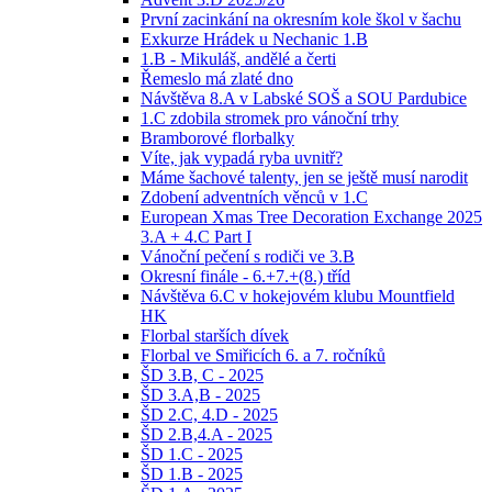
První zacinkání na okresním kole škol v šachu
Exkurze Hrádek u Nechanic 1.B
1.B - Mikuláš, andělé a čerti
Řemeslo má zlaté dno
Návštěva 8.A v Labské SOŠ a SOU Pardubice
1.C zdobila stromek pro vánoční trhy
Bramborové florbalky
Víte, jak vypadá ryba uvnitř?
Máme šachové talenty, jen se ještě musí narodit
Zdobení adventních věnců v 1.C
European Xmas Tree Decoration Exchange 2025
3.A + 4.C Part I
Vánoční pečení s rodiči ve 3.B
Okresní finále - 6.+7.+(8.) tříd
Návštěva 6.C v hokejovém klubu Mountfield
HK
Florbal starších dívek
Florbal ve Smiřicích 6. a 7. ročníků
ŠD 3.B, C - 2025
ŠD 3.A,B - 2025
ŠD 2.C, 4.D - 2025
ŠD 2.B,4.A - 2025
ŠD 1.C - 2025
ŠD 1.B - 2025