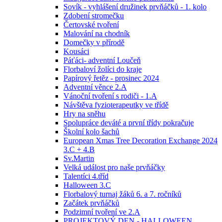
Sovík - vyhlášení družinek prvňáčků - 1. kolo
Zdobení stromečku
Čertovské tvoření
Malování na chodník
Domečky v přírodě
Kousáci
Páťáci- adventní Loučeň
Florbaloví žolíci do kraje
Papírový řetěz - prosinec 2024
Adventní věnce 2.A
Vánoční tvoření s rodiči - 1.A
Návštěva fyzioterapeutky ve třídě
Hry na sněhu
Spolupráce deváté a první třídy pokračuje
Školní kolo šachů
European Xmas Tree Decoration Exchange 2024
3.C + 4.B
Sv.Martin
Velká událost pro naše prvňáčky
Talentíci 4.tříd
Halloween 3.C
Florbalový turnaj žáků 6. a 7. ročníků
Začátek prvňáčků
Podzimní tvoření ve 2.A
PROJEKTOVÝ DEN - HALLOWEEN