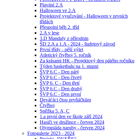
Plavání 2.A
Halloween ve 2.A
Projektové vyučování - Halloween v prvních
třídách
Přespolní běh 2. tříd
2.A v lese
3.D Mandaly z přírodnin
ŠD 2.A a 1.A - 2024 - štafetový závod
První třídy - pěší výlet
Atletický čtyřboj 5. ročník
Za krásami HK - Projektový den pátého ročníku
Týden basketbalu na 1. stupni
ŠVP 6.C - Den pátý
ŠVP 6.C - Den čtvrtý
ŠVP 6. C - Den třetí
ŠVP 6.C - Den druhý
ŠVP 6.C - Den první
Deváťáci čtou prvňáčkům
Čtyřboj
Sněžka 5. A, C
1.a první den ve škole září 2024
Hasiči ve družince - červen 2024
Olympiáda naruby - červen 2024
Fotogalerie 2023 - 2024
Projekt „DVEŘE“