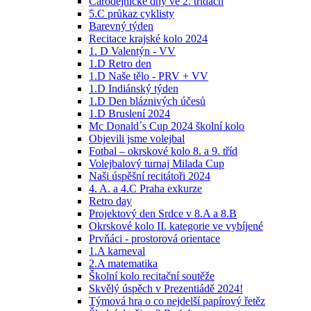
Čarodějnické dny ve 2. třídách
5.C průkaz cyklisty
Barevný týden
Recitace krajské kolo 2024
1. D Valentýn - VV
1.D Retro den
1.D Naše tělo - PRV + VV
1.D Indiánský týden
1.D Den bláznivých účesů
1.D Bruslení 2024
Mc Donald´s Cup 2024 školní kolo
Objevili jsme volejbal
Fotbal – okrskové kolo 8. a 9. tříd
Volejbalový turnaj Milada Cup
Naši úspěšní recitátoři 2024
4. A. a 4.C Praha exkurze
Retro day
Projektový den Srdce v 8.A a 8.B
Okrskové kolo II. kategorie ve vybíjené
Prvňáci - prostorová orientace
1.A karneval
2.A matematika
Školní kolo recitační soutěže
Skvělý úspěch v Prezentiádě 2024!
Týmová hra o co nejdelší papírový řetěz