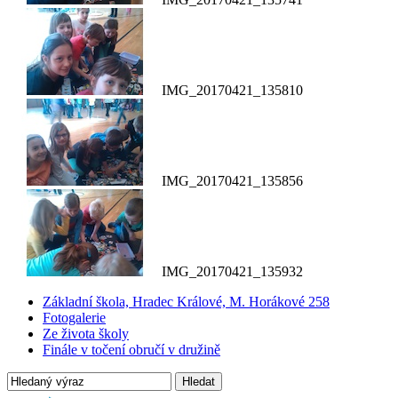
IMG_20170421_135810
IMG_20170421_135856
IMG_20170421_135932
Základní škola, Hradec Králové, M. Horákové 258
Fotogalerie
Ze života školy
Finále v točení obručí v družině
Hledat