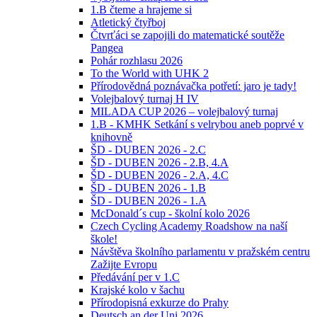
1.B čteme a hrajeme si
Atletický čtyřboj
Čtvrťáci se zapojili do matematické soutěže
Pangea
Pohár rozhlasu 2026
To the World with UHK 2
Přírodovědná poznávačka potřetí: jaro je tady!
Volejbalový turnaj H IV
MILADA CUP 2026 – volejbalový turnaj
1.B - KMHK Setkání s velrybou aneb poprvé v
knihovně
ŠD - DUBEN 2026 - 2.C
ŠD - DUBEN 2026 - 2.B, 4.A
ŠD - DUBEN 2026 - 2.A, 4.C
ŠD - DUBEN 2026 - 1.B
ŠD - DUBEN 2026 - 1.A
McDonald´s cup - školní kolo 2026
Czech Cycling Academy Roadshow na naší
škole!
Návštěva školního parlamentu v pražském centru
Zažijte Evropu
Předávání per v 1.C
Krajské kolo v šachu
Přírodopisná exkurze do Prahy
Deutsch an der Uni 2026