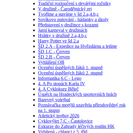
Tradiční rozloučení s devátými ročníky
V družině - Čarodějnický rej
Tvoříme a stavíme v šd 2.a,4.b,c
Sovíkovo putování - hádanky a úkoly
Představení v družince s kozami
Jarní karneval v družinách
Hrátky v družině 2.a,4.b,c
Harry Potter ve šd 2.a
ŠD 2.A - Expedice na Hvězdárnu a letíme
ŠD 1.C - Červen
ŠD 2.B - Červen
Vyhlášení OB
Ocenění úspěšných žáků 1. stupně
Ocenění úspěšných žáků 2. stupně
Informatika 6.C - Lego
4. A Po stopách Karla IV
4. A Cyklokurz Běleč
Úspěch na Hradeckých sportovních hrách
Barevný volejbal
Poznávačka motýlů uzavřela přírodovědný rok
na 1. stupni
Atletický trojboj 2026
Cyklovýlet 7.C - Častolovice
Exkurze do Zahrady léčivých rostlin HK
Vybíjená - chlapci z 5. tříd