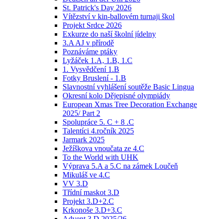
St. Patrick's Day 2026
Vítězství v kin-ballovém turnaji škol
Projekt Srdce 2026
Exkurze do naší školní jídelny
3.A AJ v přírodě
Poznáváme ptáky
Lyžáček 1.A, 1.B, 1.C
1. Vysvědčení 1.B
Fotky Bruslení - 1.B
Slavnostní vyhlášení soutěže Basic Lingua
Okresní kolo Dějepisné olympiády
European Xmas Tree Decoration Exchange
2025/ Part 2
Spolupráce 5. C + 8 .C
Talentíci 4.ročník 2025
Jarmark 2025
Ježíškova vnoučata ze 4.C
To the World with UHK
Výprava 5.A a 5.C na zámek Loučeň
Mikuláš ve 4.C
VV 3.D
Třídní maskot 3.D
Projekt 3.D+2.C
Krkonoše 3.D+3.C
Advent 3.D 2025/26