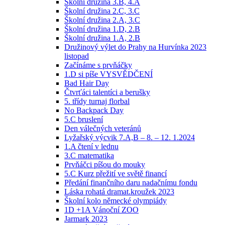
Školní družina 3.B, 4.A
Školní družina 2.C, 3.C
Školní družina 2.A, 3.C
Školní družina 1.D, 2.B
Školní družina 1.A, 2.B
Družinový výlet do Prahy na Hurvínka 2023
listopad
Začínáme s prvňáčky
1.D si píše VYSVĚDČENÍ
Bad Hair Day
Čtvrťáci talentíci a berušky
5. třídy turnaj florbal
No Backpack Day
5.C bruslení
Den válečných veteránů
Lyžařský výcvik 7.A,B – 8. – 12. 1.2024
1.A čtení v lednu
3.C matematika
Prvňáčci píšou do mouky
5.C Kurz přežití ve světě financí
Předání finančního daru nadačnímu fondu
Láska rohatá dramat.kroužek 2023
Školní kolo německé olympiády
1D +1A Vánoční ZOO
Jarmark 2023