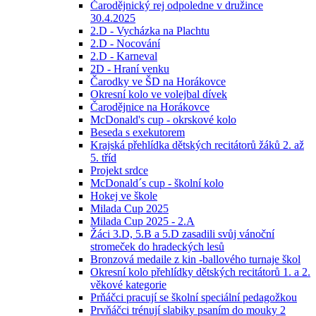
Čarodějnický rej odpoledne v družince
30.4.2025
2.D - Vycházka na Plachtu
2.D - Nocování
2.D - Karneval
2D - Hraní venku
Čarodky ve ŠD na Horákovce
Okresní kolo ve volejbal dívek
Čarodějnice na Horákovce
McDonald's cup - okrskové kolo
Beseda s exekutorem
Krajská přehlídka dětských recitátorů žáků 2. až
5. tříd
Projekt srdce
McDonald´s cup - školní kolo
Hokej ve škole
Milada Cup 2025
Milada Cup 2025 - 2.A
Žáci 3.D, 5.B a 5.D zasadili svůj vánoční
stromeček do hradeckých lesů
Bronzová medaile z kin -ballového turnaje škol
Okresní kolo přehlídky dětských recitátorů 1. a 2.
věkové kategorie
Prňáčci pracují se školní speciální pedagožkou
Prvňáčci trénují slabiky psaním do mouky 2