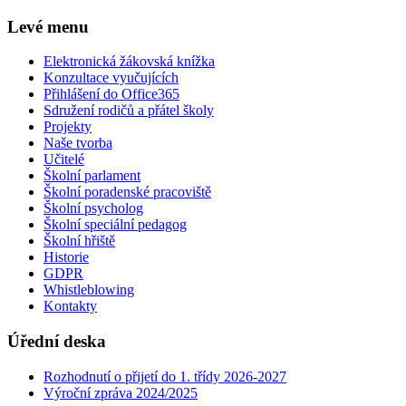
Levé menu
Elektronická žákovská knížka
Konzultace vyučujících
Přihlášení do Office365
Sdružení rodičů a přátel školy
Projekty
Naše tvorba
Učitelé
Školní parlament
Školní poradenské pracoviště
Školní psycholog
Školní speciální pedagog
Školní hřiště
Historie
GDPR
Whistleblowing
Kontakty
Úřední deska
Rozhodnutí o přijetí do 1. třídy 2026-2027
Výroční zpráva 2024/2025