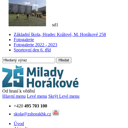
sd1
Základní škola, Hradec Králové, M. Horákové 258
Fotogalerie
Fotogalerie 2022 - 2023
Sportovní den 6. tříd
Hledat
Od hraní k vědění
Hlavní menu
Levé menu
Skrýt Levé menu
+420
495 703 100
skola@zshorakhk.cz
Úvod