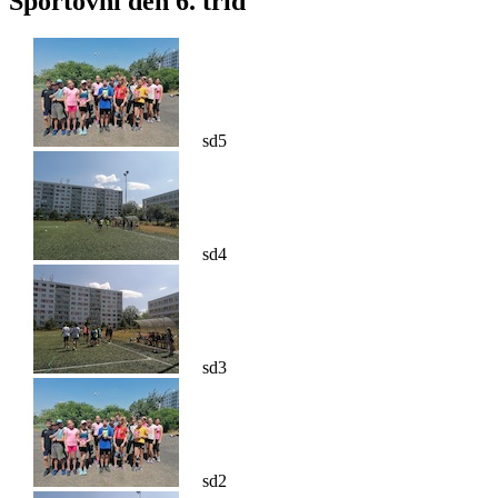
Sportovní den 6. tříd
sd5
sd4
sd3
sd2