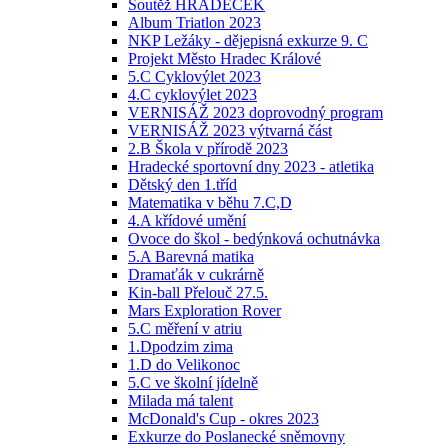
Soutěž HRADEČEK
Album Triatlon 2023
NKP Ležáky - dějepisná exkurze 9. C
Projekt Město Hradec Králové
5.C Cyklovýlet 2023
4.C cyklovýlet 2023
VERNISÁŽ 2023 doprovodný program
VERNISÁŽ 2023 výtvarná část
2.B Škola v přírodě 2023
Hradecké sportovní dny 2023 - atletika
Dětský den 1.tříd
Matematika v běhu 7.C,D
4.A křídové umění
Ovoce do škol - bedýnková ochutnávka
5.A Barevná matika
Dramaťák v cukrárně
Kin-ball Přelouč 27.5.
Mars Exploration Rover
5.C měření v atriu
1.Dpodzim zima
1.D do Velikonoc
5.C ve školní jídelně
Milada má talent
McDonald's Cup - okres 2023
Exkurze do Poslanecké sněmovny