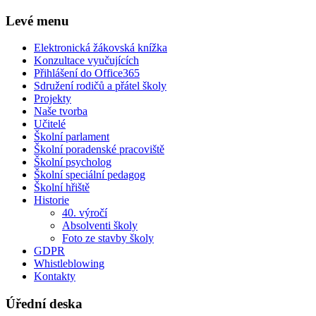
Levé menu
Elektronická žákovská knížka
Konzultace vyučujících
Přihlášení do Office365
Sdružení rodičů a přátel školy
Projekty
Naše tvorba
Učitelé
Školní parlament
Školní poradenské pracoviště
Školní psycholog
Školní speciální pedagog
Školní hřiště
Historie
40. výročí
Absolventi školy
Foto ze stavby školy
GDPR
Whistleblowing
Kontakty
Úřední deska