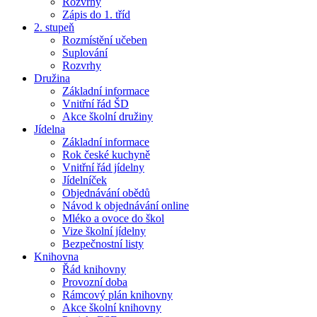
Rozvrhy
Zápis do 1. tříd
2. stupeň
Rozmístění učeben
Suplování
Rozvrhy
Družina
Základní informace
Vnitřní řád ŠD
Akce školní družiny
Jídelna
Základní informace
Rok české kuchyně
Vnitřní řád jídelny
Jídelníček
Objednávání obědů
Návod k objednávání online
Mléko a ovoce do škol
Vize školní jídelny
Bezpečnostní listy
Knihovna
Řád knihovny
Provozní doba
Rámcový plán knihovny
Akce školní knihovny