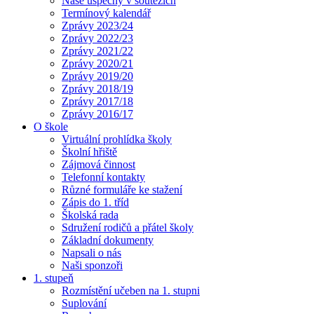
Naše úspěchy v soutěžích
Termínový kalendář
Zprávy 2023/24
Zprávy 2022/23
Zprávy 2021/22
Zprávy 2020/21
Zprávy 2019/20
Zprávy 2018/19
Zprávy 2017/18
Zprávy 2016/17
O škole
Virtuální prohlídka školy
Školní hřiště
Zájmová činnost
Telefonní kontakty
Různé formuláře ke stažení
Zápis do 1. tříd
Školská rada
Sdružení rodičů a přátel školy
Základní dokumenty
Napsali o nás
Naši sponzoři
1. stupeň
Rozmístění učeben na 1. stupni
Suplování