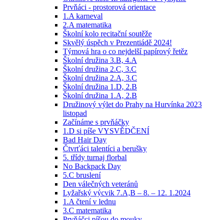
Prvňáci - prostorová orientace
1.A karneval
2.A matematika
Školní kolo recitační soutěže
Skvělý úspěch v Prezentiádě 2024!
Týmová hra o co nejdelší papírový řetěz
Školní družina 3.B, 4.A
Školní družina 2.C, 3.C
Školní družina 2.A, 3.C
Školní družina 1.D, 2.B
Školní družina 1.A, 2.B
Družinový výlet do Prahy na Hurvínka 2023
listopad
Začínáme s prvňáčky
1.D si píše VYSVĚDČENÍ
Bad Hair Day
Čtvrťáci talentíci a berušky
5. třídy turnaj florbal
No Backpack Day
5.C bruslení
Den válečných veteránů
Lyžařský výcvik 7.A,B – 8. – 12. 1.2024
1.A čtení v lednu
3.C matematika
Prvňáčci píšou do mouky