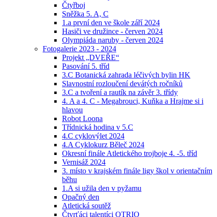
Čtyřboj
Sněžka 5. A, C
1.a první den ve škole září 2024
Hasiči ve družince - červen 2024
Olympiáda naruby - červen 2024
Fotogalerie 2023 - 2024
Projekt „DVEŘE“
Pasování 5. tříd
3.C Botanická zahrada léčivých bylin HK
Slavnostní rozloučení devátých ročníků
3.C a tvoření a rautík na závěr 3. třídy
4. A a 4. C - Megabrouci, Kuňka a Hrajme si i
hlavou
Robot Loona
Třídnická hodina v 5.C
4.C cyklovýlet 2024
4.A Cyklokurz Běleč 2024
Okresní finále Atletického trojboje 4. -5. tříd
Vernisáž 2024
3. místo v krajském finále ligy škol v orientačním
běhu
1.A si užila den v pyžamu
Opačný den
Atletická soutěž
Čtvrťáci talentíci OTRIO