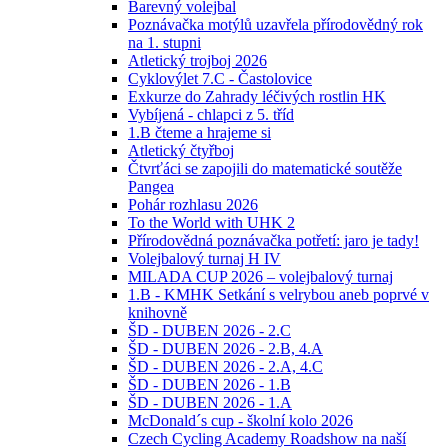
Barevný volejbal
Poznávačka motýlů uzavřela přírodovědný rok
na 1. stupni
Atletický trojboj 2026
Cyklovýlet 7.C - Častolovice
Exkurze do Zahrady léčivých rostlin HK
Vybíjená - chlapci z 5. tříd
1.B čteme a hrajeme si
Atletický čtyřboj
Čtvrťáci se zapojili do matematické soutěže
Pangea
Pohár rozhlasu 2026
To the World with UHK 2
Přírodovědná poznávačka potřetí: jaro je tady!
Volejbalový turnaj H IV
MILADA CUP 2026 – volejbalový turnaj
1.B - KMHK Setkání s velrybou aneb poprvé v
knihovně
ŠD - DUBEN 2026 - 2.C
ŠD - DUBEN 2026 - 2.B, 4.A
ŠD - DUBEN 2026 - 2.A, 4.C
ŠD - DUBEN 2026 - 1.B
ŠD - DUBEN 2026 - 1.A
McDonald´s cup - školní kolo 2026
Czech Cycling Academy Roadshow na naší