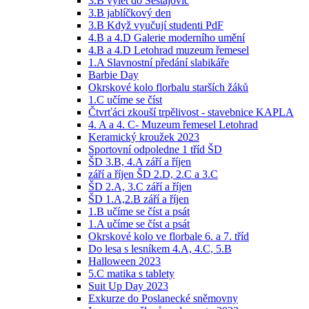
3.B výlet do Šestajovic
3.B jablíčkový den
3.B Když vyučují studenti PdF
4.B a 4.D Galerie moderního umění
4.B a 4.D Letohrad muzeum řemesel
1.A Slavnostní předání slabikáře
Barbie Day
Okrskové kolo florbalu starších žáků
1.C učíme se číst
Čtvrťáci zkouší trpělivost - stavebnice KAPLA
4. A a 4. C- Muzeum řemesel Letohrad
Keramický kroužek 2023
Sportovní odpoledne 1 tříd ŠD
ŠD 3.B, 4.A září a říjen
září a říjen ŠD 2.D, 2.C a 3.C
ŠD 2.A, 3.C září a říjen
ŠD 1.A,2.B září a říjen
1.B učíme se číst a psát
1.A učíme se číst a psát
Okrskové kolo ve florbale 6. a 7. tříd
Do lesa s lesníkem 4.A, 4.C, 5.B
Halloween 2023
5.C matika s tablety
Suit Up Day 2023
Exkurze do Poslanecké sněmovny