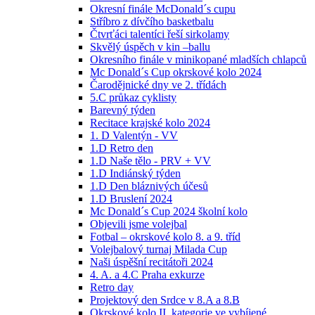
Okresní finále McDonald´s cupu
Stříbro z dívčího basketbalu
Čtvrťáci talentíci řeší sirkolamy
Skvělý úspěch v kin –ballu
Okresního finále v minikopané mladších chlapců
Mc Donald´s Cup okrskové kolo 2024
Čarodějnické dny ve 2. třídách
5.C průkaz cyklisty
Barevný týden
Recitace krajské kolo 2024
1. D Valentýn - VV
1.D Retro den
1.D Naše tělo - PRV + VV
1.D Indiánský týden
1.D Den bláznivých účesů
1.D Bruslení 2024
Mc Donald´s Cup 2024 školní kolo
Objevili jsme volejbal
Fotbal – okrskové kolo 8. a 9. tříd
Volejbalový turnaj Milada Cup
Naši úspěšní recitátoři 2024
4. A. a 4.C Praha exkurze
Retro day
Projektový den Srdce v 8.A a 8.B
Okrskové kolo II. kategorie ve vybíjené