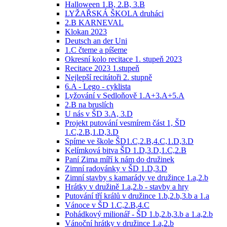
Halloween 1.B, 2.B, 3.B
LYŽAŘSKÁ ŠKOLA druháci
2.B KARNEVAL
Klokan 2023
Deutsch an der Uni
1.C čteme a píšeme
Okresní kolo recitace 1. stupeň 2023
Recitace 2023 1.stupeň
Nejlepší recitátoři 2. stupně
6.A - Lego - cyklista
Lyžování v Sedloňově 1.A+3.A+5.A
2.B na bruslích
U nás v ŠD 3.A, 3.D
Projekt putování vesmírem část 1, ŠD
1.C,2.B,1.D,3.D
Spíme ve škole ŠD1.C,2.B,4.C,1.D,3.D
Kelímková bitva ŠD 1.D,3.D,1.C,2.B
Paní Zima míří k nám do družinek
Zimní radovánky v ŠD 1.D,3.D
Zimní stavby s kamarády ve družince 1.a,2.b
Hrátky v družině 1.a,2.b - stavby a hry
Putování tří králů v družince 1.b,2.b,3.b a 1.a
Vánoce v ŠD 1.C,2.B,4.C
Pohádkový milionář - ŠD 1.b,2.b,3.b a 1.a,2.b
Vánoční hrátky v družince 1.a,2.b