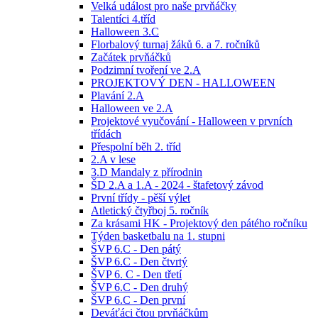
Velká událost pro naše prvňáčky
Talentíci 4.tříd
Halloween 3.C
Florbalový turnaj žáků 6. a 7. ročníků
Začátek prvňáčků
Podzimní tvoření ve 2.A
PROJEKTOVÝ DEN - HALLOWEEN
Plavání 2.A
Halloween ve 2.A
Projektové vyučování - Halloween v prvních
třídách
Přespolní běh 2. tříd
2.A v lese
3.D Mandaly z přírodnin
ŠD 2.A a 1.A - 2024 - štafetový závod
První třídy - pěší výlet
Atletický čtyřboj 5. ročník
Za krásami HK - Projektový den pátého ročníku
Týden basketbalu na 1. stupni
ŠVP 6.C - Den pátý
ŠVP 6.C - Den čtvrtý
ŠVP 6. C - Den třetí
ŠVP 6.C - Den druhý
ŠVP 6.C - Den první
Deváťáci čtou prvňáčkům