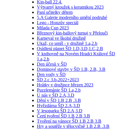
Kin-ball 22.4.
Výtvarný kroužek s keramikou 2023
Paní učitelky dětem
5.A Galerie moderního umění podruhé
Lego - Honzův speciál
Milada Cup 2023
Březnový kin-ballový turnaj v Přelouči
Karneval ve školní družině
Ukaž, co umíš - v družině 1.a,2.b
Osídlení planet ŠD 1.D,3.D,1.C,2.B
V knihovně na Novém Hradci Králové ŠD
1.a,2.b
Den účesů v ŠD
Dominové stavby v ŠD 1.B, 2.B, 3.B
Den vody v ŠD
ŠD 2.c 3.b-2022+2023
Hrátky v družince březen 2023
Puzzlemánie ŠD 1.a,2.b
U nás v ŠD 2.A,3.D
Dění v ŠD 1.B 2.B .3.B
Hvězdárna ŠD 2.A,3.D
V lesoparku ŠD 2.A,3.D
Čertí tvoření ŠD 1.B 2.B 3.B
Tvoření na vánoce ŠD 1.B 2.B 3.B
Hry a soutěže v tělocvičně 1.B 2.B .3.B