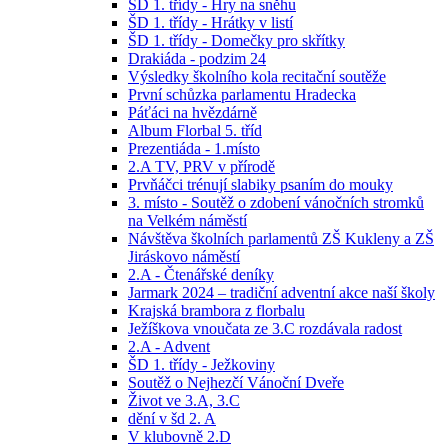
ŠD 1. třídy - Hry na sněhu
ŠD 1. třídy - Hrátky v listí
ŠD 1. třídy - Domečky pro skřítky
Drakiáda - podzim 24
Výsledky školního kola recitační soutěže
První schůzka parlamentu Hradecka
Páťáci na hvězdárně
Album Florbal 5. tříd
Prezentiáda - 1.místo
2.A TV, PRV v přírodě
Prvňáčci trénují slabiky psaním do mouky
3. místo - Soutěž o zdobení vánočních stromků
na Velkém náměstí
Návštěva školních parlamentů ZŠ Kukleny a ZŠ
Jiráskovo náměstí
2.A - Čtenářské deníky
Jarmark 2024 – tradiční adventní akce naší školy
Krajská brambora z florbalu
Ježíškova vnoučata ze 3.C rozdávala radost
2.A - Advent
ŠD 1. třídy - Ježkoviny
Soutěž o Nejhezčí Vánoční Dveře
Život ve 3.A, 3.C
dění v šd 2. A
V klubovně 2.D