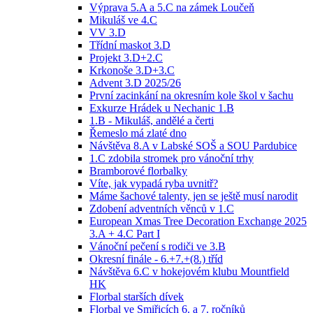
Výprava 5.A a 5.C na zámek Loučeň
Mikuláš ve 4.C
VV 3.D
Třídní maskot 3.D
Projekt 3.D+2.C
Krkonoše 3.D+3.C
Advent 3.D 2025/26
První zacinkání na okresním kole škol v šachu
Exkurze Hrádek u Nechanic 1.B
1.B - Mikuláš, andělé a čerti
Řemeslo má zlaté dno
Návštěva 8.A v Labské SOŠ a SOU Pardubice
1.C zdobila stromek pro vánoční trhy
Bramborové florbalky
Víte, jak vypadá ryba uvnitř?
Máme šachové talenty, jen se ještě musí narodit
Zdobení adventních věnců v 1.C
European Xmas Tree Decoration Exchange 2025
3.A + 4.C Part I
Vánoční pečení s rodiči ve 3.B
Okresní finále - 6.+7.+(8.) tříd
Návštěva 6.C v hokejovém klubu Mountfield
HK
Florbal starších dívek
Florbal ve Smiřicích 6. a 7. ročníků