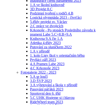
Inaugurace členů parlamentu 2023
1.A ve školní knihovně
3D Projekt 8.C
Podzimní tvoření s rodiči 4.B
Logická olympiáda 2023 - čtvrťáci
5.třídy projekt sv. Václav
2.C práce ve dvojicích
Krkonoše - Po stopách Posledního závodu k
prameni Labe 5.C+8.B+9.A
Knihovna 9.A čte 1.A
Atletika 4.třídy 2023
Putování za sluníčkem 2022
1.A v přírodě
1. kolo Ligy škol v orientačním běhu
Prvňáci září 2023
4.A Pramen Labe 2023
4.C Krkonoše 2023
Fotogalerie 2022 - 2023
5.A se loučí
3.D ŠVP 2023
3.A výletování a škola v přírodě
Pasování páťáků 2023
Sportovní den 6. tříd
5.C UHK Hrajeme si i hlavou
RideWheel team 2023