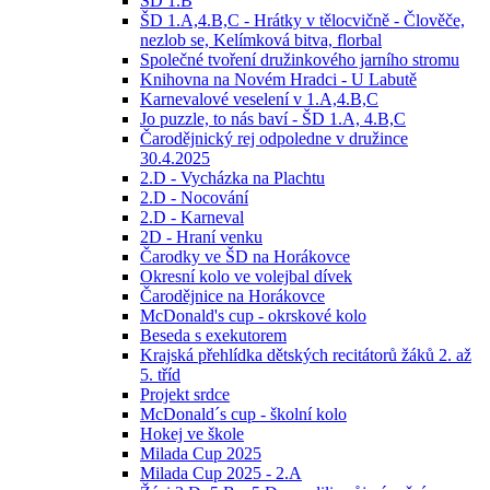
ŠD 1.B
ŠD 1.A,4.B,C - Hrátky v tělocvičně - Člověče,
nezlob se, Kelímková bitva, florbal
Společné tvoření družinkového jarního stromu
Knihovna na Novém Hradci - U Labutě
Karnevalové veselení v 1.A,4.B,C
Jo puzzle, to nás baví - ŠD 1.A, 4.B,C
Čarodějnický rej odpoledne v družince
30.4.2025
2.D - Vycházka na Plachtu
2.D - Nocování
2.D - Karneval
2D - Hraní venku
Čarodky ve ŠD na Horákovce
Okresní kolo ve volejbal dívek
Čarodějnice na Horákovce
McDonald's cup - okrskové kolo
Beseda s exekutorem
Krajská přehlídka dětských recitátorů žáků 2. až
5. tříd
Projekt srdce
McDonald´s cup - školní kolo
Hokej ve škole
Milada Cup 2025
Milada Cup 2025 - 2.A