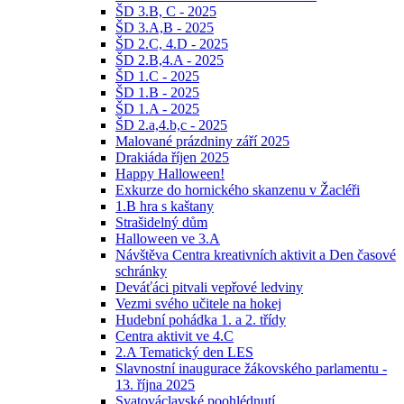
ŠD 3.B, C - 2025
ŠD 3.A,B - 2025
ŠD 2.C, 4.D - 2025
ŠD 2.B,4.A - 2025
ŠD 1.C - 2025
ŠD 1.B - 2025
ŠD 1.A - 2025
ŠD 2.a,4.b,c - 2025
Malované prázdniny září 2025
Drakiáda říjen 2025
Happy Halloween!
Exkurze do hornického skanzenu v Žacléři
1.B hra s kaštany
Strašidelný dům
Halloween ve 3.A
Návštěva Centra kreativních aktivit a Den časové
schránky
Deváťáci pitvali vepřové ledviny
Vezmi svého učitele na hokej
Hudební pohádka 1. a 2. třídy
Centra aktivit ve 4.C
2.A Tematický den LES
Slavnostní inaugurace žákovského parlamentu -
13. října 2025
Svatováclavské poohlédnutí