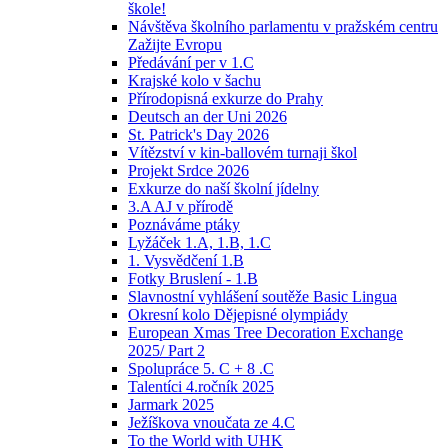
škole!
Návštěva školního parlamentu v pražském centru
Zažijte Evropu
Předávání per v 1.C
Krajské kolo v šachu
Přírodopisná exkurze do Prahy
Deutsch an der Uni 2026
St. Patrick's Day 2026
Vítězství v kin-ballovém turnaji škol
Projekt Srdce 2026
Exkurze do naší školní jídelny
3.A AJ v přírodě
Poznáváme ptáky
Lyžáček 1.A, 1.B, 1.C
1. Vysvědčení 1.B
Fotky Bruslení - 1.B
Slavnostní vyhlášení soutěže Basic Lingua
Okresní kolo Dějepisné olympiády
European Xmas Tree Decoration Exchange
2025/ Part 2
Spolupráce 5. C + 8 .C
Talentíci 4.ročník 2025
Jarmark 2025
Ježíškova vnoučata ze 4.C
To the World with UHK