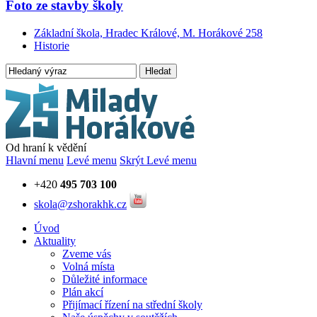
Foto ze stavby školy
Základní škola, Hradec Králové, M. Horákové 258
Historie
Hledat
Od hraní k vědění
Hlavní menu
Levé menu
Skrýt Levé menu
+420
495 703 100
skola@zshorakhk.cz
Úvod
Aktuality
Zveme vás
Volná místa
Důležité informace
Plán akcí
Přijímací řízení na střední školy