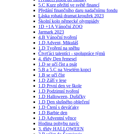
5.C Kurz přežití ve světě financí
Předání finančního daru nadačnímu fondu
Láska rohatá dramat.kroužek 2023
Školní kolo německé olympiády
1D +1A Vánoční ZOO
Jarmark 2023
4.B Vánoční tvoření
1.D Advent, Mikuláš
1.D Tvoření na sněhu
Čtvrťáci talentíci - spolupráce týmů
4. třídy Den řemesel
1.D se učí číst a psát
5.B a 5.C na Veselém kopci
1.B se učí číst
1.D Září v lese
1.D První den ve škole
1.D Podzimní tvoření
1.D Halloween, Dušičky
1.D Den slušného oblečení
1.D Čtení s deváťaky
1.D Barbie den
1.D Adventní věnce
Hodina pohybu navíc
3. třídy HALLOWEEN