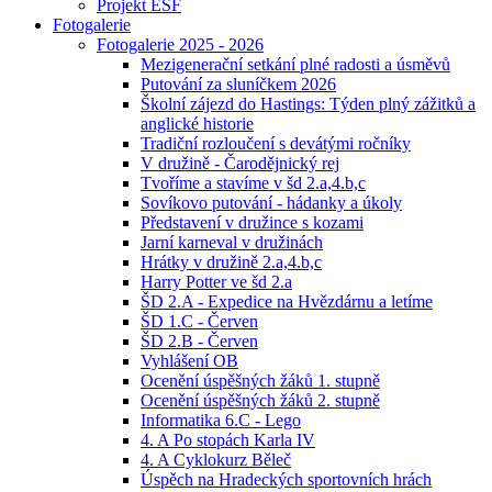
Projekt ESF
Fotogalerie
Fotogalerie 2025 - 2026
Mezigenerační setkání plné radosti a úsměvů
Putování za sluníčkem 2026
Školní zájezd do Hastings: Týden plný zážitků a
anglické historie
Tradiční rozloučení s devátými ročníky
V družině - Čarodějnický rej
Tvoříme a stavíme v šd 2.a,4.b,c
Sovíkovo putování - hádanky a úkoly
Představení v družince s kozami
Jarní karneval v družinách
Hrátky v družině 2.a,4.b,c
Harry Potter ve šd 2.a
ŠD 2.A - Expedice na Hvězdárnu a letíme
ŠD 1.C - Červen
ŠD 2.B - Červen
Vyhlášení OB
Ocenění úspěšných žáků 1. stupně
Ocenění úspěšných žáků 2. stupně
Informatika 6.C - Lego
4. A Po stopách Karla IV
4. A Cyklokurz Běleč
Úspěch na Hradeckých sportovních hrách