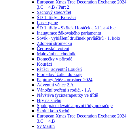
European Xmas Tree Decoration Exchange 2024
3.C + 4.B / Part 2
Šachový střed/střet
ŠD 1. třídy - Kousáci
Laser game
ŠD 1. třídy - Skřítek Horáček a šd 1.a,4.b,c
Inaugurace žákovského parlamentu
Sovík - vyhlášení družinek prvňáčků - 1. kolo
Zdobení stromečku
Čertovské tvoření
Malování na chodník
Domečky v přírodě
Kousáci
Páťáci- adventní Loučeň
Florbaloví žolíci do kraje
Papírový řetěz - prosinec 2024
Adventní věnce 2.A
Vánoční tvoření s rodiči - 1.A
Návštěva fyzioterapeutky ve třídě
Hry na sněhu
Spolupráce deváté a první třídy pokračuje
Školní kolo šachů
European Xmas Tree Decoration Exchange 2024
3.C + 4.B
Sv.Martin