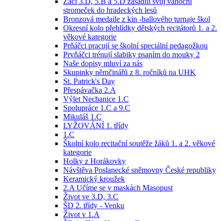
Žáci 3.D, 5.B a 5.D zasadili svůj vánoční
stromeček do hradeckých lesů
Bronzová medaile z kin -ballového turnaje škol
Okresní kolo přehlídky dětských recitátorů 1. a 2.
věkové kategorie
Prňáčci pracují se školní speciální pedagožkou
Prvňáčci trénují slabiky psaním do mouky 2
Naše dopisy mluví za nás
Skupinky němčinářů z 8. ročníků na UHK
St. Patrick's Day
Přespávačka 2.A
Výlet Nechanice 1.C
Spolupráce 1.C a 9.C
Mikuláš 1.C
LYŽOVÁNÍ 1. třídy
1.C
Školní kolo recitační soutěže žáků 1. a 2. věkové
kategorie
Holky z Horákovky
Návštěva Poslanecké sněmovny České republiky
Keramický kroužek
2.A Učíme se v maskách Masopust
Život ve 3.D, 3.C
ŠD 2. třídy - Venku
Život v 1.A