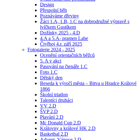
Design
Přespolní běh
Poznáváme dřeviny
Žáci 1.A, 1.B, 1.C na dobrodružné výpravě s
lvíčkem Gustíkem
Dožínky 2025 - 4.D
4.A a 5.A- pramen Labe
Čtyřboj 4.r. září 2025
Fotogalerie 2024 - 2025
Ocenění orientačních běžců
5. A v akci
Pasování na čtenáře 1.C
Foto 1.C
Dětský den
Beseda k výročí města – Bitva u Hradce Králové
1866
Školní triatlon
Talentíci druháci
VV 2.D
ŠVP 2.D
Plavání 2.D
Mc Donald Cup 2.D
Královny a králové HK 2.D
Basketbal 2.D
Advent, Vánoce 2.D