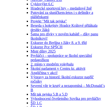
Cyklovýlet 6.C
Hradecké sportovní hry – medailové žně
Putování za sluníčkem-letos i s deštníky a
pláštěnkami
Projekt "Mít tak pejska"
Beseda s hokejisty Hradce Králové přilákala
desítky žáků
Šatna pro dívky v novém kabátě – díky panu
školníkovi!
Exkurze do Berlína s žáky 8. a 9. tříd
Exkurze Pce SPŠCH
Mistr dílny 2025
Prvňáčci – spolupráce se školní speciální
pedagožkou
2. místo v modrém volejbalu
Školní parlament v Centru kr. aktivit
Angličtina v akci!
Výpravy za historií: školní exkurze napříč
ročníky
Severní vítr je krutý a nezapomíná – McDonald´s
B
Mít tak pejska 5.B a 5.D
Vyhodnocení čtvrtletního Sovíka pro prvňáčky
ŠD 1.C