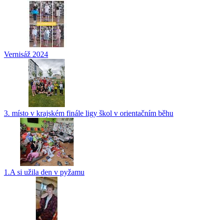
Vernisáž 2024
3. místo v krajském finále ligy škol v orientačním běhu
1.A si užila den v pyžamu