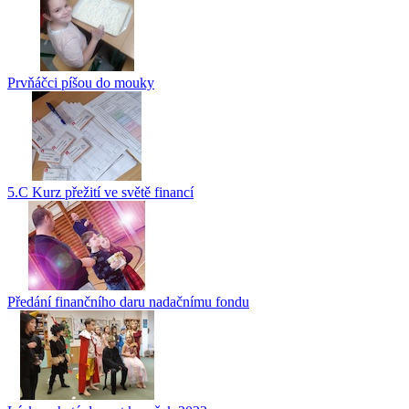
Prvňáčci píšou do mouky
5.C Kurz přežití ve světě financí
Předání finančního daru nadačnímu fondu