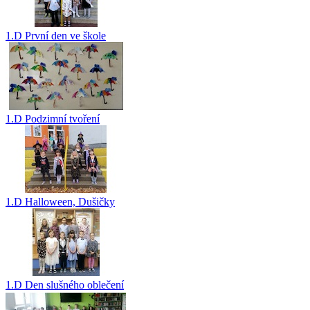
1.D První den ve škole
1.D Podzimní tvoření
1.D Halloween, Dušičky
1.D Den slušného oblečení