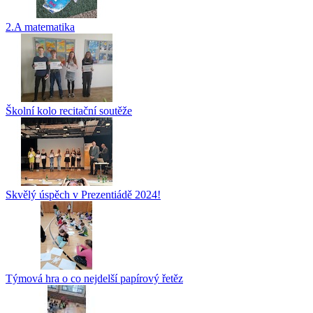
2.A matematika
Školní kolo recitační soutěže
Skvělý úspěch v Prezentiádě 2024!
Týmová hra o co nejdelší papírový řetěz