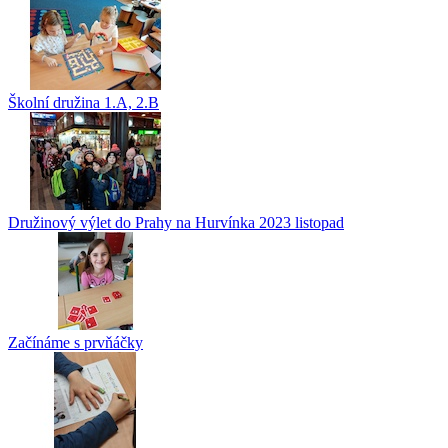
Školní družina 1.A, 2.B
Družinový výlet do Prahy na Hurvínka 2023 listopad
Začínáme s prvňáčky