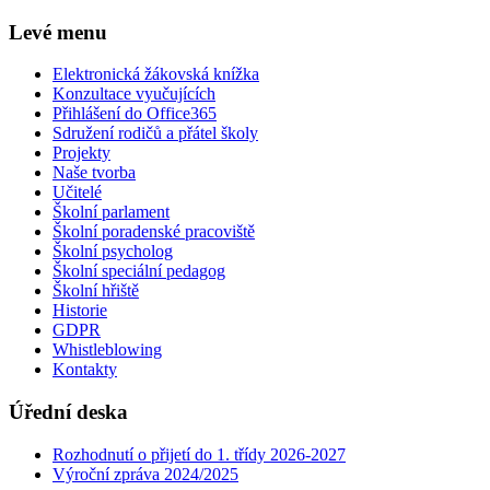
Levé menu
Elektronická žákovská knížka
Konzultace vyučujících
Přihlášení do Office365
Sdružení rodičů a přátel školy
Projekty
Naše tvorba
Učitelé
Školní parlament
Školní poradenské pracoviště
Školní psycholog
Školní speciální pedagog
Školní hřiště
Historie
GDPR
Whistleblowing
Kontakty
Úřední deska
Rozhodnutí o přijetí do 1. třídy 2026-2027
Výroční zpráva 2024/2025