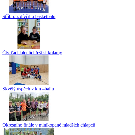
Stříbro z dívčího basketbalu
Čtvrťáci talentíci řeší sirkolamy
Skvělý úspěch v kin –ballu
Okresního finále v minikopané mladších chlapců