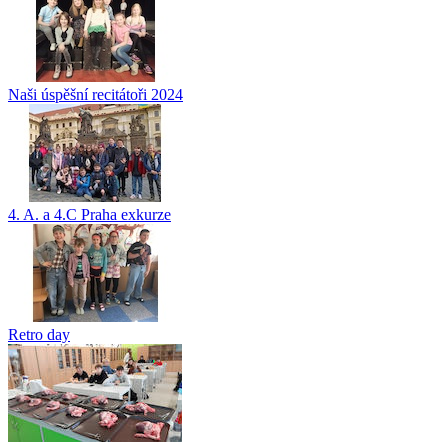
Naši úspěšní recitátoři 2024
4. A. a 4.C Praha exkurze
Retro day