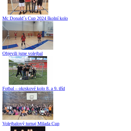
Mc Donald´s Cup 2024 školní kolo
Objevili jsme volejbal
Fotbal – okrskové kolo 8. a 9. tříd
Volejbalový turnaj Milada Cup