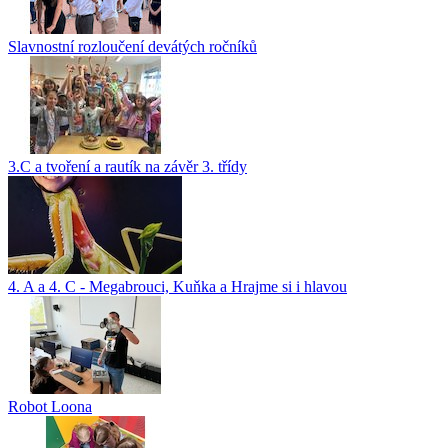
Slavnostní rozloučení devátých ročníků
3.C a tvoření a rautík na závěr 3. třídy
4. A a 4. C - Megabrouci, Kuňka a Hrajme si i hlavou
Robot Loona