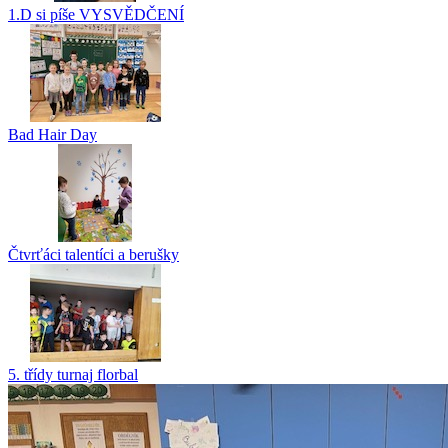
1.D si píše VYSVĚDČENÍ
Bad Hair Day
Čtvrťáci talentíci a berušky
5. třídy turnaj florbal