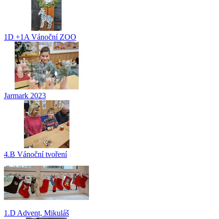
1D +1A Vánoční ZOO
Jarmark 2023
4.B Vánoční tvoření
1.D Advent, Mikuláš