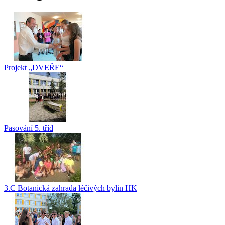
Projekt „DVEŘE“
Pasování 5. tříd
3.C Botanická zahrada léčivých bylin HK