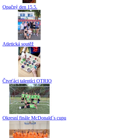
Opačný den 15.5.
Atletická soutěž
Čtvrťáci talentíci OTRIO
Okresní finále McDonald´s cupu