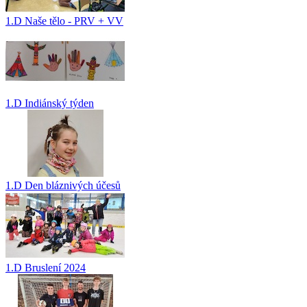
1.D Naše tělo - PRV + VV
1.D Indiánský týden
1.D Den bláznivých účesů
1.D Bruslení 2024