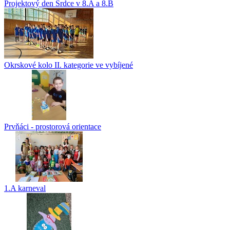
Projektový den Srdce v 8.A a 8.B
Okrskové kolo II. kategorie ve vybíjené
Prvňáci - prostorová orientace
1.A karneval