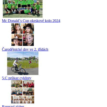
Mc Donald´s Cup okrskové kolo 2024
Čarodějnické dny ve 2. třídách
5.C průkaz cyklisty
Barevný týden