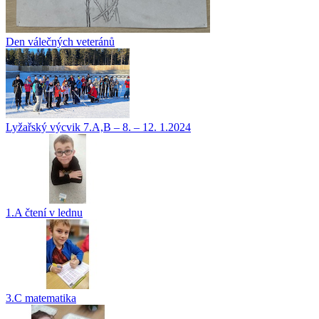
Den válečných veteránů
Lyžařský výcvik 7.A,B – 8. – 12. 1.2024
1.A čtení v lednu
3.C matematika