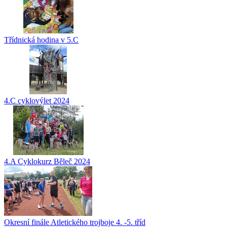
Třídnická hodina v 5.C
4.C cyklovýlet 2024
4.A Cyklokurz Běleč 2024
Okresní finále Atletického trojboje 4. -5. tříd