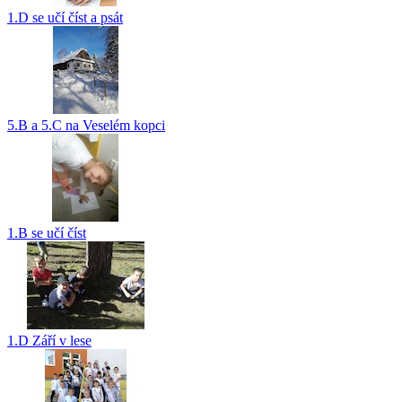
1.D se učí číst a psát
5.B a 5.C na Veselém kopci
1.B se učí číst
1.D Září v lese