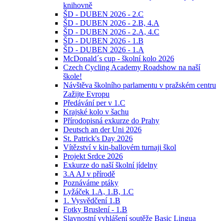
knihovně
ŠD - DUBEN 2026 - 2.C
ŠD - DUBEN 2026 - 2.B, 4.A
ŠD - DUBEN 2026 - 2.A, 4.C
ŠD - DUBEN 2026 - 1.B
ŠD - DUBEN 2026 - 1.A
McDonald´s cup - školní kolo 2026
Czech Cycling Academy Roadshow na naší
škole!
Návštěva školního parlamentu v pražském centru
Zažijte Evropu
Předávání per v 1.C
Krajské kolo v šachu
Přírodopisná exkurze do Prahy
Deutsch an der Uni 2026
St. Patrick's Day 2026
Vítězství v kin-ballovém turnaji škol
Projekt Srdce 2026
Exkurze do naší školní jídelny
3.A AJ v přírodě
Poznáváme ptáky
Lyžáček 1.A, 1.B, 1.C
1. Vysvědčení 1.B
Fotky Bruslení - 1.B
Slavnostní vyhlášení soutěže Basic Lingua