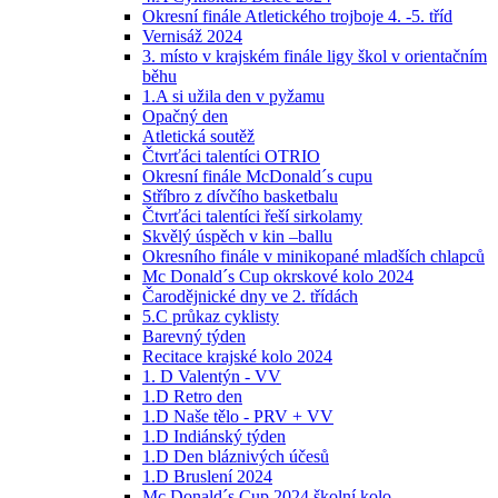
Okresní finále Atletického trojboje 4. -5. tříd
Vernisáž 2024
3. místo v krajském finále ligy škol v orientačním
běhu
1.A si užila den v pyžamu
Opačný den
Atletická soutěž
Čtvrťáci talentíci OTRIO
Okresní finále McDonald´s cupu
Stříbro z dívčího basketbalu
Čtvrťáci talentíci řeší sirkolamy
Skvělý úspěch v kin –ballu
Okresního finále v minikopané mladších chlapců
Mc Donald´s Cup okrskové kolo 2024
Čarodějnické dny ve 2. třídách
5.C průkaz cyklisty
Barevný týden
Recitace krajské kolo 2024
1. D Valentýn - VV
1.D Retro den
1.D Naše tělo - PRV + VV
1.D Indiánský týden
1.D Den bláznivých účesů
1.D Bruslení 2024
Mc Donald´s Cup 2024 školní kolo