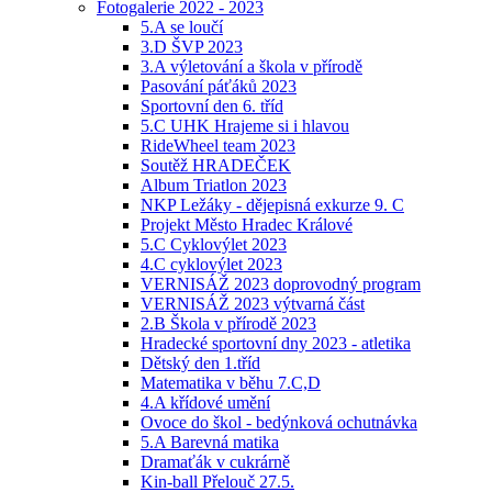
Fotogalerie 2022 - 2023
5.A se loučí
3.D ŠVP 2023
3.A výletování a škola v přírodě
Pasování páťáků 2023
Sportovní den 6. tříd
5.C UHK Hrajeme si i hlavou
RideWheel team 2023
Soutěž HRADEČEK
Album Triatlon 2023
NKP Ležáky - dějepisná exkurze 9. C
Projekt Město Hradec Králové
5.C Cyklovýlet 2023
4.C cyklovýlet 2023
VERNISÁŽ 2023 doprovodný program
VERNISÁŽ 2023 výtvarná část
2.B Škola v přírodě 2023
Hradecké sportovní dny 2023 - atletika
Dětský den 1.tříd
Matematika v běhu 7.C,D
4.A křídové umění
Ovoce do škol - bedýnková ochutnávka
5.A Barevná matika
Dramaťák v cukrárně
Kin-ball Přelouč 27.5.