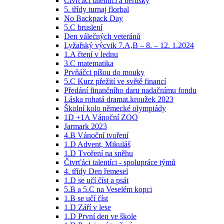
Čtvrťáci talentíci a berušky
5. třídy turnaj florbal
No Backpack Day
5.C bruslení
Den válečných veteránů
Lyžařský výcvik 7.A,B – 8. – 12. 1.2024
1.A čtení v lednu
3.C matematika
Prvňáčci píšou do mouky
5.C Kurz přežití ve světě financí
Předání finančního daru nadačnímu fondu
Láska rohatá dramat.kroužek 2023
Školní kolo německé olympiády
1D +1A Vánoční ZOO
Jarmark 2023
4.B Vánoční tvoření
1.D Advent, Mikuláš
1.D Tvoření na sněhu
Čtvrťáci talentíci - spolupráce týmů
4. třídy Den řemesel
1.D se učí číst a psát
5.B a 5.C na Veselém kopci
1.B se učí číst
1.D Září v lese
1.D První den ve škole