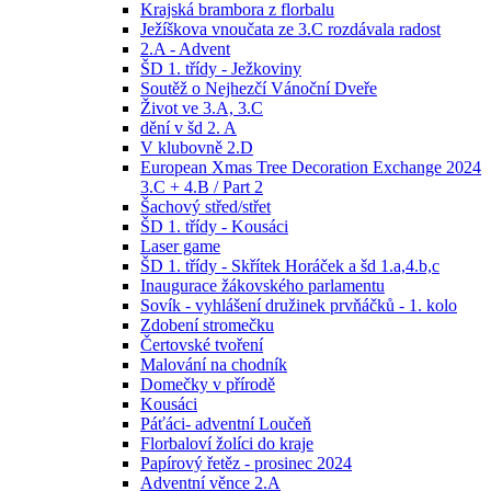
Krajská brambora z florbalu
Ježíškova vnoučata ze 3.C rozdávala radost
2.A - Advent
ŠD 1. třídy - Ježkoviny
Soutěž o Nejhezčí Vánoční Dveře
Život ve 3.A, 3.C
dění v šd 2. A
V klubovně 2.D
European Xmas Tree Decoration Exchange 2024
3.C + 4.B / Part 2
Šachový střed/střet
ŠD 1. třídy - Kousáci
Laser game
ŠD 1. třídy - Skřítek Horáček a šd 1.a,4.b,c
Inaugurace žákovského parlamentu
Sovík - vyhlášení družinek prvňáčků - 1. kolo
Zdobení stromečku
Čertovské tvoření
Malování na chodník
Domečky v přírodě
Kousáci
Páťáci- adventní Loučeň
Florbaloví žolíci do kraje
Papírový řetěz - prosinec 2024
Adventní věnce 2.A