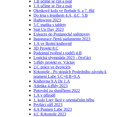
1.B učíme se číst a psát
1.A učíme se číst a psát
Okrskové kolo ve florbale 6. a 7. tříd
Do lesa s lesníkem 4.A, 4.C, 5.B
Halloween 2023
5.C matika s tablety
Suit Up Day 2023
Exkurze do Poslanecké sněmovny
Inaugurace členů parlamentu 2023
1.A ve školní knihovně
3D Projekt 8.C
Podzimní tvoření s rodiči 4.B
Logická olympiáda 2023 - čtvrťáci
5.třídy projekt sv. Václav
2.C práce ve dvojicích
Krkonoše - Po stopách Posledního závodu k
prameni Labe 5.C+8.B+9.A
Knihovna 9.A čte 1.A
Atletika 4.třídy 2023
Putování za sluníčkem 2022
1.A v přírodě
1. kolo Ligy škol v orientačním běhu
Prvňáci září 2023
4.A Pramen Labe 2023
4.C Krkonoše 2023