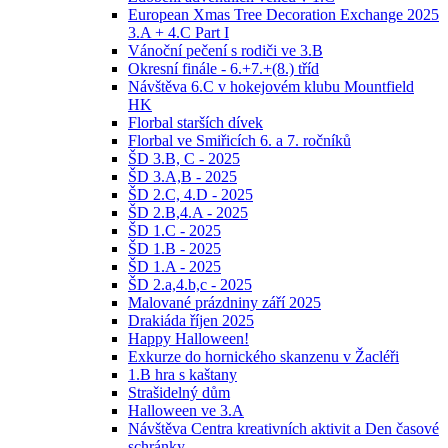
European Xmas Tree Decoration Exchange 2025
3.A + 4.C Part I
Vánoční pečení s rodiči ve 3.B
Okresní finále - 6.+7.+(8.) tříd
Návštěva 6.C v hokejovém klubu Mountfield
HK
Florbal starších dívek
Florbal ve Smiřicích 6. a 7. ročníků
ŠD 3.B, C - 2025
ŠD 3.A,B - 2025
ŠD 2.C, 4.D - 2025
ŠD 2.B,4.A - 2025
ŠD 1.C - 2025
ŠD 1.B - 2025
ŠD 1.A - 2025
ŠD 2.a,4.b,c - 2025
Malované prázdniny září 2025
Drakiáda říjen 2025
Happy Halloween!
Exkurze do hornického skanzenu v Žacléři
1.B hra s kaštany
Strašidelný dům
Halloween ve 3.A
Návštěva Centra kreativních aktivit a Den časové
schránky