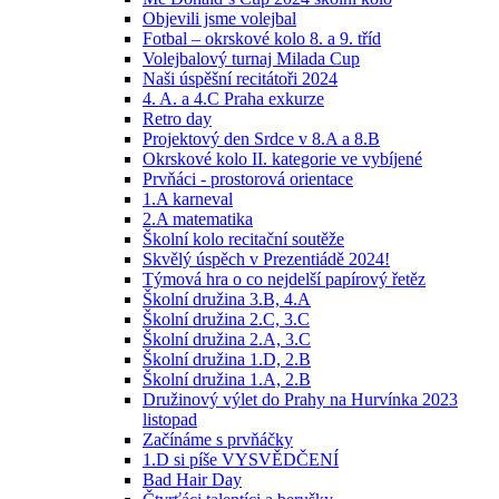
Objevili jsme volejbal
Fotbal – okrskové kolo 8. a 9. tříd
Volejbalový turnaj Milada Cup
Naši úspěšní recitátoři 2024
4. A. a 4.C Praha exkurze
Retro day
Projektový den Srdce v 8.A a 8.B
Okrskové kolo II. kategorie ve vybíjené
Prvňáci - prostorová orientace
1.A karneval
2.A matematika
Školní kolo recitační soutěže
Skvělý úspěch v Prezentiádě 2024!
Týmová hra o co nejdelší papírový řetěz
Školní družina 3.B, 4.A
Školní družina 2.C, 3.C
Školní družina 2.A, 3.C
Školní družina 1.D, 2.B
Školní družina 1.A, 2.B
Družinový výlet do Prahy na Hurvínka 2023
listopad
Začínáme s prvňáčky
1.D si píše VYSVĚDČENÍ
Bad Hair Day