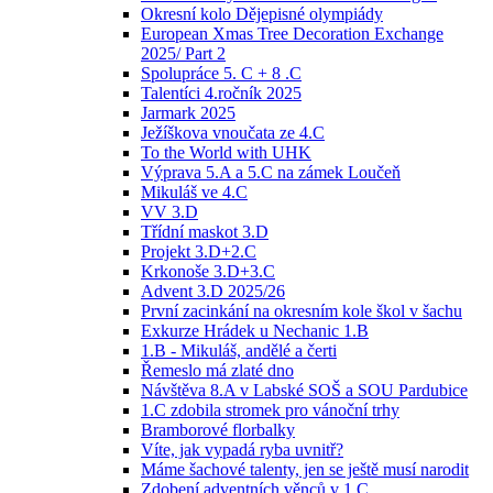
Okresní kolo Dějepisné olympiády
European Xmas Tree Decoration Exchange
2025/ Part 2
Spolupráce 5. C + 8 .C
Talentíci 4.ročník 2025
Jarmark 2025
Ježíškova vnoučata ze 4.C
To the World with UHK
Výprava 5.A a 5.C na zámek Loučeň
Mikuláš ve 4.C
VV 3.D
Třídní maskot 3.D
Projekt 3.D+2.C
Krkonoše 3.D+3.C
Advent 3.D 2025/26
První zacinkání na okresním kole škol v šachu
Exkurze Hrádek u Nechanic 1.B
1.B - Mikuláš, andělé a čerti
Řemeslo má zlaté dno
Návštěva 8.A v Labské SOŠ a SOU Pardubice
1.C zdobila stromek pro vánoční trhy
Bramborové florbalky
Víte, jak vypadá ryba uvnitř?
Máme šachové talenty, jen se ještě musí narodit
Zdobení adventních věnců v 1.C