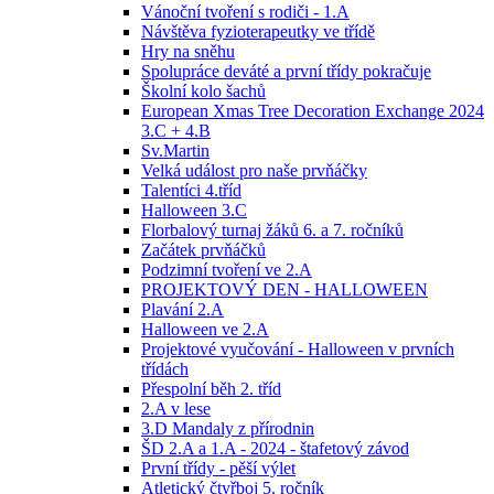
Vánoční tvoření s rodiči - 1.A
Návštěva fyzioterapeutky ve třídě
Hry na sněhu
Spolupráce deváté a první třídy pokračuje
Školní kolo šachů
European Xmas Tree Decoration Exchange 2024
3.C + 4.B
Sv.Martin
Velká událost pro naše prvňáčky
Talentíci 4.tříd
Halloween 3.C
Florbalový turnaj žáků 6. a 7. ročníků
Začátek prvňáčků
Podzimní tvoření ve 2.A
PROJEKTOVÝ DEN - HALLOWEEN
Plavání 2.A
Halloween ve 2.A
Projektové vyučování - Halloween v prvních
třídách
Přespolní běh 2. tříd
2.A v lese
3.D Mandaly z přírodnin
ŠD 2.A a 1.A - 2024 - štafetový závod
První třídy - pěší výlet
Atletický čtyřboj 5. ročník