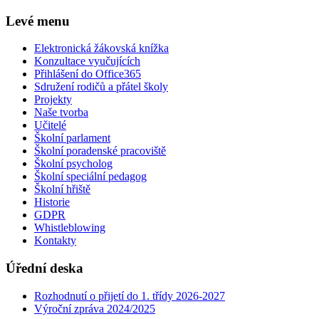
Levé menu
Elektronická žákovská knížka
Konzultace vyučujících
Přihlášení do Office365
Sdružení rodičů a přátel školy
Projekty
Naše tvorba
Učitelé
Školní parlament
Školní poradenské pracoviště
Školní psycholog
Školní speciální pedagog
Školní hřiště
Historie
GDPR
Whistleblowing
Kontakty
Úřední deska
Rozhodnutí o přijetí do 1. třídy 2026-2027
Výroční zpráva 2024/2025