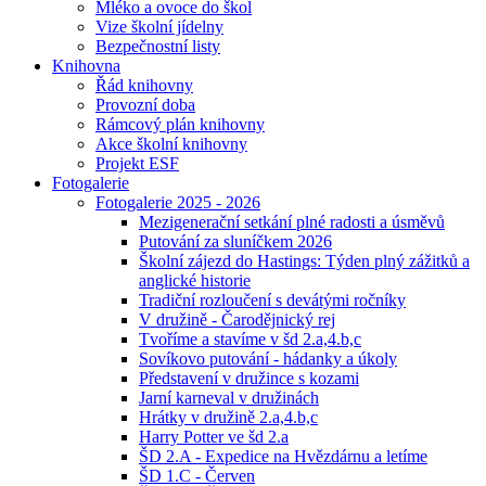
Mléko a ovoce do škol
Vize školní jídelny
Bezpečnostní listy
Knihovna
Řád knihovny
Provozní doba
Rámcový plán knihovny
Akce školní knihovny
Projekt ESF
Fotogalerie
Fotogalerie 2025 - 2026
Mezigenerační setkání plné radosti a úsměvů
Putování za sluníčkem 2026
Školní zájezd do Hastings: Týden plný zážitků a
anglické historie
Tradiční rozloučení s devátými ročníky
V družině - Čarodějnický rej
Tvoříme a stavíme v šd 2.a,4.b,c
Sovíkovo putování - hádanky a úkoly
Představení v družince s kozami
Jarní karneval v družinách
Hrátky v družině 2.a,4.b,c
Harry Potter ve šd 2.a
ŠD 2.A - Expedice na Hvězdárnu a letíme
ŠD 1.C - Červen