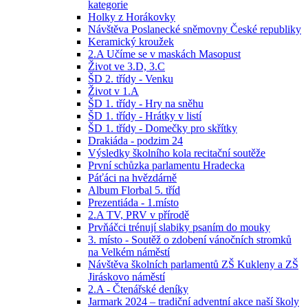
kategorie
Holky z Horákovky
Návštěva Poslanecké sněmovny České republiky
Keramický kroužek
2.A Učíme se v maskách Masopust
Život ve 3.D, 3.C
ŠD 2. třídy - Venku
Život v 1.A
ŠD 1. třídy - Hry na sněhu
ŠD 1. třídy - Hrátky v listí
ŠD 1. třídy - Domečky pro skřítky
Drakiáda - podzim 24
Výsledky školního kola recitační soutěže
První schůzka parlamentu Hradecka
Páťáci na hvězdárně
Album Florbal 5. tříd
Prezentiáda - 1.místo
2.A TV, PRV v přírodě
Prvňáčci trénují slabiky psaním do mouky
3. místo - Soutěž o zdobení vánočních stromků
na Velkém náměstí
Návštěva školních parlamentů ZŠ Kukleny a ZŠ
Jiráskovo náměstí
2.A - Čtenářské deníky
Jarmark 2024 – tradiční adventní akce naší školy