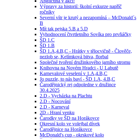
Angličtina v akci!
Výpravy za historií: školní exkurze napříč
ročníky
Severní vítr je krutý a nezapomíná – McDonald´s
B
Mít tak pejska 5.B a 5.D
Vyhodnocení čtvrtletního Sovíka pro prvňáčky
ŠD 1.C
ŠD 1.B
ŠD 1.A,4.B,C - Hrátky v tělocvičně - Člověče,
nezlob se, Kelímková bitva, florbal
Společné tvoření družinkového jarního stromu
Knihovna na Novém Hradci - U Labutě
Karnevalové veselení v 1.A,4.B,C
Jo puzzle, to nás baví - ŠD 1.A, 4.B,C
Čarodějnický rej odpoledne v družince
30.4.2025
2.D - Vycházka na Plachtu
2.D - Nocování
2.D - Karneval
2D - Hraní venku
Čarodky ve ŠD na Horákovce
Okresní kolo ve volejbal dívek
Čarodějnice na Horákovce
McDonald's cup - okrskové kolo