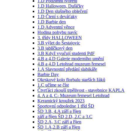
1.D Podzimní tvoření
1.D Halloween, Dušičky
1.D Den slušného oblečení
1.D Čtení s deváťaky
1.D Barbie den
1.D Adventní věnce
Hodina pohybu navíc
3. třídy HALLOWEEN
3.B výlet do Šestajovic
3.B jablíčkový den
3.B Když vyučují studenti PdF
4.B a 4.D Galerie moderního umění
4.B a 4.D Letohrad muzeum řemesel
1.A Slavnostní předání slabikáře
Barbie Day
Okrskové kolo florbalu starších žáků
1.C učíme se číst
Čtvrťáci zkouší trpělivost - stavebnice KAPLA
4. A a 4. C- Muzeum řemesel Letohrad
Keramický kroužek 2023
Sportovní odpoledne 1 tříd ŠD
ŠD 3.B, 4.A září a říjen
září a říjen ŠD 2.D, 2.C a 3.C
ŠD 2.A, 3.C září a říjen
ŠD 1.A,2.B září a říjen