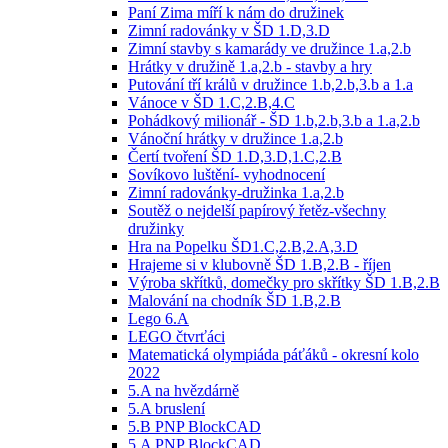
Paní Zima míří k nám do družinek
Zimní radovánky v ŠD 1.D,3.D
Zimní stavby s kamarády ve družince 1.a,2.b
Hrátky v družině 1.a,2.b - stavby a hry
Putování tří králů v družince 1.b,2.b,3.b a 1.a
Vánoce v ŠD 1.C,2.B,4.C
Pohádkový milionář - ŠD 1.b,2.b,3.b a 1.a,2.b
Vánoční hrátky v družince 1.a,2.b
Čertí tvoření ŠD 1.D,3.D,1.C,2.B
Sovíkovo luštění- vyhodnocení
Zimní radovánky-družinka 1.a,2.b
Soutěž o nejdelší papírový řetěz-všechny
družinky
Hra na Popelku ŠD1.C,2.B,2.A,3.D
Hrajeme si v klubovně ŠD 1.B,2.B - říjen
Výroba skřítků, domečky pro skřítky ŠD 1.B,2.B
Malování na chodník ŠD 1.B,2.B
Lego 6.A
LEGO čtvrťáci
Matematická olympiáda páťáků - okresní kolo
2022
5.A na hvězdárně
5.A bruslení
5.B PNP BlockCAD
5.A PNP BlockCAD