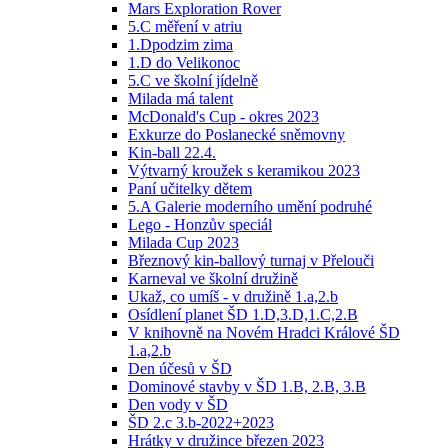
Mars Exploration Rover
5.C měření v atriu
1.Dpodzim zima
1.D do Velikonoc
5.C ve školní jídelně
Milada má talent
McDonald's Cup - okres 2023
Exkurze do Poslanecké sněmovny
Kin-ball 22.4.
Výtvarný kroužek s keramikou 2023
Paní učitelky dětem
5.A Galerie moderního umění podruhé
Lego - Honzův speciál
Milada Cup 2023
Březnový kin-ballový turnaj v Přelouči
Karneval ve školní družině
Ukaž, co umíš - v družině 1.a,2.b
Osídlení planet ŠD 1.D,3.D,1.C,2.B
V knihovně na Novém Hradci Králové ŠD
1.a,2.b
Den účesů v ŠD
Dominové stavby v ŠD 1.B, 2.B, 3.B
Den vody v ŠD
ŠD 2.c 3.b-2022+2023
Hrátky v družince březen 2023