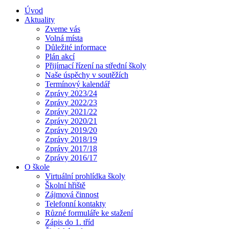
Úvod
Aktuality
Zveme vás
Volná místa
Důležité informace
Plán akcí
Přijímací řízení na střední školy
Naše úspěchy v soutěžích
Termínový kalendář
Zprávy 2023/24
Zprávy 2022/23
Zprávy 2021/22
Zprávy 2020/21
Zprávy 2019/20
Zprávy 2018/19
Zprávy 2017/18
Zprávy 2016/17
O škole
Virtuální prohlídka školy
Školní hřiště
Zájmová činnost
Telefonní kontakty
Různé formuláře ke stažení
Zápis do 1. tříd