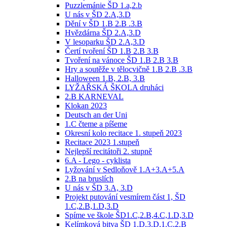
Puzzlemánie ŠD 1.a,2.b
U nás v ŠD 2.A,3.D
Dění v ŠD 1.B 2.B .3.B
Hvězdárna ŠD 2.A,3.D
V lesoparku ŠD 2.A,3.D
Čertí tvoření ŠD 1.B 2.B 3.B
Tvoření na vánoce ŠD 1.B 2.B 3.B
Hry a soutěže v tělocvičně 1.B 2.B .3.B
Halloween 1.B, 2.B, 3.B
LYŽAŘSKÁ ŠKOLA druháci
2.B KARNEVAL
Klokan 2023
Deutsch an der Uni
1.C čteme a píšeme
Okresní kolo recitace 1. stupeň 2023
Recitace 2023 1.stupeň
Nejlepší recitátoři 2. stupně
6.A - Lego - cyklista
Lyžování v Sedloňově 1.A+3.A+5.A
2.B na bruslích
U nás v ŠD 3.A, 3.D
Projekt putování vesmírem část 1, ŠD
1.C,2.B,1.D,3.D
Spíme ve škole ŠD1.C,2.B,4.C,1.D,3.D
Kelímková bitva ŠD 1.D,3.D,1.C,2.B