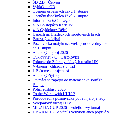
ŠD 2.B - Červen
Vyhlášení OB
Ocenění úspěšných žáků 1. stupně
Ocenění úspěšných žáků 2. stupně
Informatika 6.C - Lego
4. A Po stopách Karla IV
4. A Cyklokurz Běleč
Úspěch na Hradeckých sportovních hrách
Barevný volejbal
Poznávačka motýlů uzavřela přírodovědný rok
na 1. stupni
Atletický trojboj 2026
Cyklovýlet 7.C - Častolovice
Exkurze do Zahrady léčivých rostlin HK
Vybíjená - chlapci z 5. tříd
1.B čteme a hrajeme si
Atletický čtyřboj
Čtvrťáci se zapojili do matematické soutěže
Pangea
Pohár rozhlasu 2026
To the World with UHK 2
Přírodovědná poznávačka potřetí: jaro je tady!
Volejbalový turnaj H IV
MILADA CUP 2026 – volejbalový turnaj
1.B - KMHK Setkání s velrybou aneb poprvé v