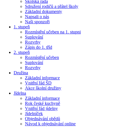
Školská rada
Sdružení rodičů a přátel školy
Základní dokumenty
Napsali o nás
Naši sponzoři
1. stupeň
Rozmístění učeben na 1. stupni
Suplování
Rozvrhy
Zápis do 1. tříd
2. stupeň
Rozmístění učeben
Suplování
Rozvrhy
Družina
Základní informace
Vnitřní řád ŠD
Akce školní družiny
Jídelna
Základní informace
Rok české kuchyně
Vnitřní řád jídelny
Jídelníček
Objednávání obědů
Návod k objednávání online