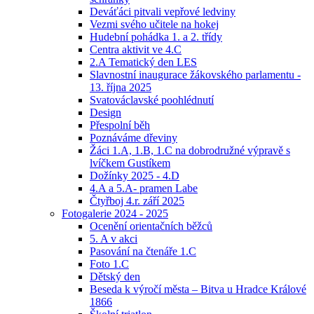
Deváťáci pitvali vepřové ledviny
Vezmi svého učitele na hokej
Hudební pohádka 1. a 2. třídy
Centra aktivit ve 4.C
2.A Tematický den LES
Slavnostní inaugurace žákovského parlamentu -
13. října 2025
Svatováclavské poohlédnutí
Design
Přespolní běh
Poznáváme dřeviny
Žáci 1.A, 1.B, 1.C na dobrodružné výpravě s
lvíčkem Gustíkem
Dožínky 2025 - 4.D
4.A a 5.A- pramen Labe
Čtyřboj 4.r. září 2025
Fotogalerie 2024 - 2025
Ocenění orientačních běžců
5. A v akci
Pasování na čtenáře 1.C
Foto 1.C
Dětský den
Beseda k výročí města – Bitva u Hradce Králové
1866