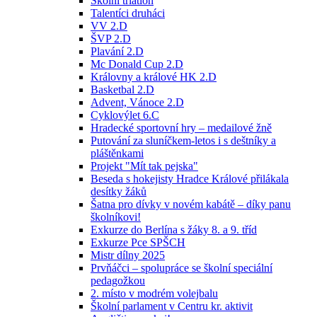
Školní triatlon
Talentíci druháci
VV 2.D
ŠVP 2.D
Plavání 2.D
Mc Donald Cup 2.D
Královny a králové HK 2.D
Basketbal 2.D
Advent, Vánoce 2.D
Cyklovýlet 6.C
Hradecké sportovní hry – medailové žně
Putování za sluníčkem-letos i s deštníky a
pláštěnkami
Projekt "Mít tak pejska"
Beseda s hokejisty Hradce Králové přilákala
desítky žáků
Šatna pro dívky v novém kabátě – díky panu
školníkovi!
Exkurze do Berlína s žáky 8. a 9. tříd
Exkurze Pce SPŠCH
Mistr dílny 2025
Prvňáčci – spolupráce se školní speciální
pedagožkou
2. místo v modrém volejbalu
Školní parlament v Centru kr. aktivit