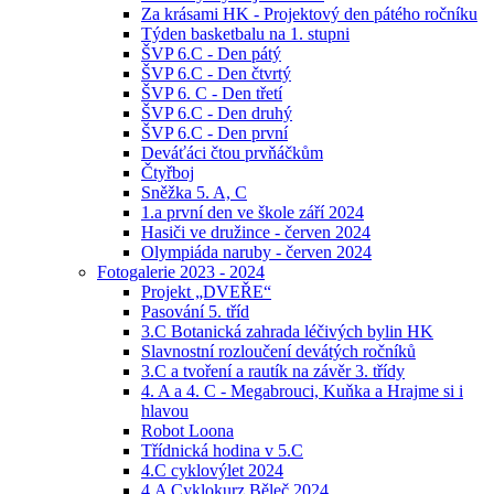
Za krásami HK - Projektový den pátého ročníku
Týden basketbalu na 1. stupni
ŠVP 6.C - Den pátý
ŠVP 6.C - Den čtvrtý
ŠVP 6. C - Den třetí
ŠVP 6.C - Den druhý
ŠVP 6.C - Den první
Deváťáci čtou prvňáčkům
Čtyřboj
Sněžka 5. A, C
1.a první den ve škole září 2024
Hasiči ve družince - červen 2024
Olympiáda naruby - červen 2024
Fotogalerie 2023 - 2024
Projekt „DVEŘE“
Pasování 5. tříd
3.C Botanická zahrada léčivých bylin HK
Slavnostní rozloučení devátých ročníků
3.C a tvoření a rautík na závěr 3. třídy
4. A a 4. C - Megabrouci, Kuňka a Hrajme si i
hlavou
Robot Loona
Třídnická hodina v 5.C
4.C cyklovýlet 2024
4.A Cyklokurz Běleč 2024