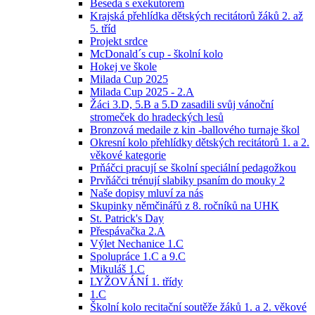
Beseda s exekutorem
Krajská přehlídka dětských recitátorů žáků 2. až
5. tříd
Projekt srdce
McDonald´s cup - školní kolo
Hokej ve škole
Milada Cup 2025
Milada Cup 2025 - 2.A
Žáci 3.D, 5.B a 5.D zasadili svůj vánoční
stromeček do hradeckých lesů
Bronzová medaile z kin -ballového turnaje škol
Okresní kolo přehlídky dětských recitátorů 1. a 2.
věkové kategorie
Prňáčci pracují se školní speciální pedagožkou
Prvňáčci trénují slabiky psaním do mouky 2
Naše dopisy mluví za nás
Skupinky němčinářů z 8. ročníků na UHK
St. Patrick's Day
Přespávačka 2.A
Výlet Nechanice 1.C
Spolupráce 1.C a 9.C
Mikuláš 1.C
LYŽOVÁNÍ 1. třídy
1.C
Školní kolo recitační soutěže žáků 1. a 2. věkové