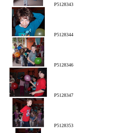
P5128343
P5128344
P5128346
P5128347
P5128353