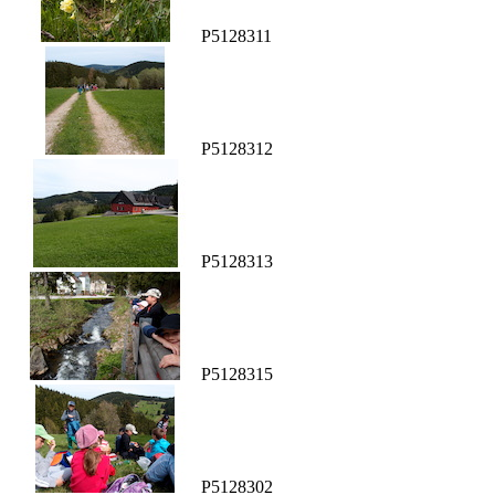
P5128311
P5128312
P5128313
P5128315
P5128302