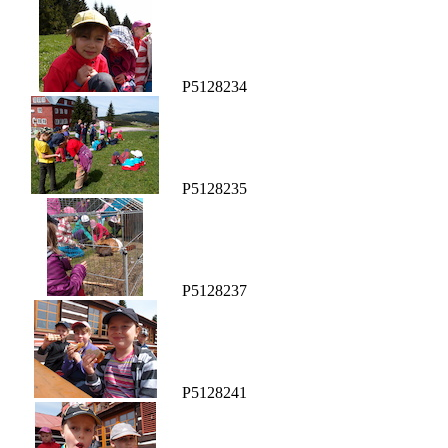
P5128234
P5128235
P5128237
P5128241