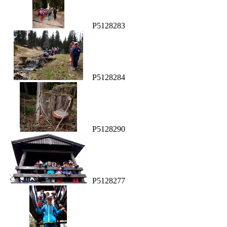
P5128283
P5128284
P5128290
P5128277