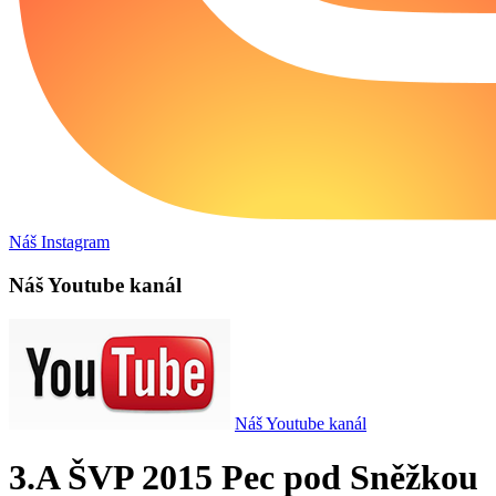
Náš Instagram
Náš Youtube kanál
Náš Youtube kanál
3.A ŠVP 2015 Pec pod Sněžkou