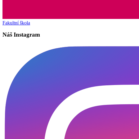
Fakultní škola
Náš Instagram