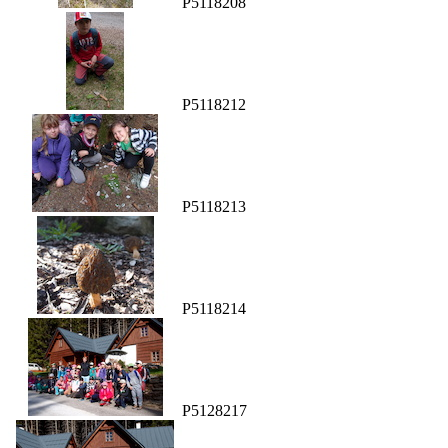
P5118208
P5118212
P5118213
P5118214
P5128217