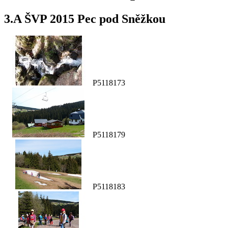
3.A ŠVP 2015 Pec pod Sněžkou
P5118173
P5118179
P5118183