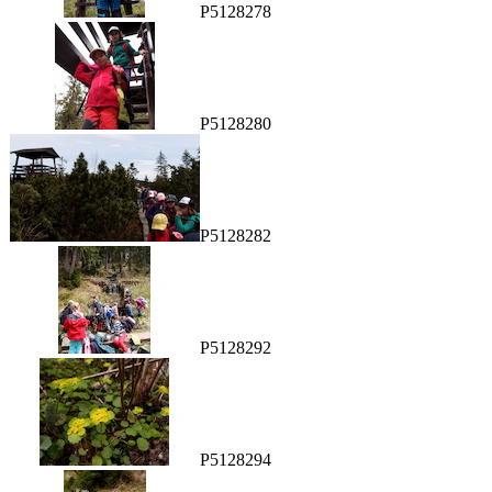
P5128278
P5128280
P5128282
P5128292
P5128294