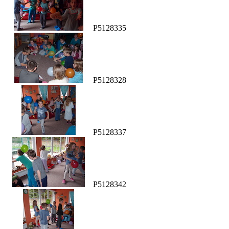
P5128335
P5128328
P5128337
P5128342