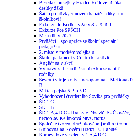
Beseda s hokejisty Hradce Králové přilákala
desítky žáků
Šatna pro dívky v novém kabátě – díky panu
školníkovi!
Exkurze do Berlína s žáky 8. a 9. tříd
Exkurze Pce SPŠCH
Mistr dílny 2025
Prvňáčci – spolupráce se školní speciální
pedagožkou
2. místo v modrém volejbalu
Školní parlament v Centru kr. aktivit
Angličtina v akci!
Výpravy za historií: školní exkurze napříč
ročníky
Severní vítr je krutý a nezapomíná – McDonald´s
B
Mít tak pejska 5.B a 5.D
Vyhodnocení čtvrtletního Sovíka pro prvňáčky
ŠD 1.C
ŠD 1.B
ŠD 1.A,4.B,C - Hrátky v tělocvičně - Člověče,
nezlob se, Kelímková bitva, florbal
Společné tvoření družinkového jarního stromu
Knihovna na Novém Hradci - U Labutě
Karnevalové veselení v 1.A,4.B,C