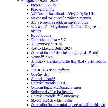
Fotogalerie 2023 - 2024
Projekt „DVEŘE“
Pasování 5. tříd
3.C Botanická zahrada léčivých bylin HK
Slavnostní rozloučení devátých ročníků
3.C a tvoření a rautík na závěr 3. třídy
4. A a 4. C - Megabrouci, Kuňka a Hrajme si i
hlavou
Robot Loona
Třídnická hodina v 5.C
4.C cyklovýlet 2024
4.A Cyklokurz Běleč 2024
Okresní finále Atletického trojboje 4. -5. tříd
Vernisáž 2024
3. místo v krajském finále ligy škol v orientačním
běhu
1.A si užila den v pyžamu
Opačný den
Atletická soutěž
Čtvrťáci talentíci OTRIO
Okresní finále McDonald´s cupu
Stříbro z dívčího basketbalu
Čtvrťáci talentíci řeší sirkolamy
Skvělý úspěch v kin –ballu
Okresního finále v minikopané mladších chlapců