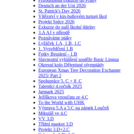
Přírodopisná exkurze do Prahy
Deutsch an der Uni 2026
St. Patrick's Day 2026
Vítězství v kin-ballovém turnaji škol
Projekt Srdce 2026
Exkurze do naší školní jídelny
3.A AJ v přírodě
Poznáváme ptáky
Lyžáček 1.A, 1.B, 1.C
1. Vysvědčení 1.B
Fotky Bruslení - 1.B
Slavnostní vyhlášení soutěže Basic Lingua
Okresní kolo Dějepisné olympiády
European Xmas Tree Decoration Exchange
2025/ Part 2
Spolupráce 5. C + 8 .C
Talentíci 4.ročník 2025
Jarmark 2025
Ježíškova vnoučata ze 4.C
To the World with UHK
Výprava 5.A a 5.C na zámek Loučeň
Mikuláš ve 4.C
VV 3.D
Třídní maskot 3.D
Projekt 3.D+2.C