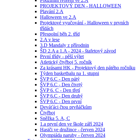
Podzimní tvoření ve 2.A
PROJEKTOVÝ DEN - HALLOWEEN
Plavání 2.A
Halloween ve 2.A
Projektové vyučování - Halloween v prvních
třídách
Přespolní běh 2. tříd
2.A v lese
3.D Mandaly z přírodnin
ŠD 2.A a 1.A - 2024 - štafetový závod
První třídy - pěší výlet
Atletický čtyřboj 5. ročník
Za krásami HK - Projektový den pátého ročníku
Týden basketbalu na 1. stupni
ŠVP 6.C - Den pátý
ŠVP 6.C - Den čtvrtý
ŠVP 6. C - Den třetí
ŠVP 6.C - Den druhý
ŠVP 6.C - Den první
Deváťáci čtou prvňáčkům
Čtyřboj
Sněžka 5. A, C
1.a první den ve škole září 2024
Hasiči ve družince - červen 2024
Olympiáda naruby - červen 2024