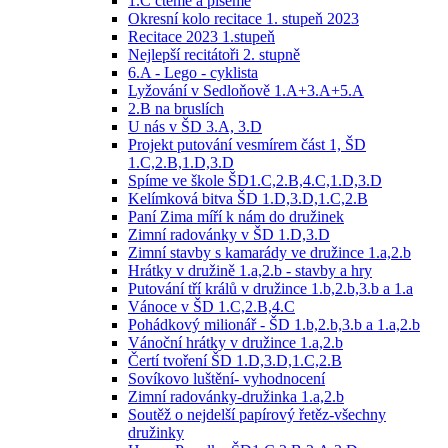
1.C čteme a píšeme
Okresní kolo recitace 1. stupeň 2023
Recitace 2023 1.stupeň
Nejlepší recitátoři 2. stupně
6.A - Lego - cyklista
Lyžování v Sedloňově 1.A+3.A+5.A
2.B na bruslích
U nás v ŠD 3.A, 3.D
Projekt putování vesmírem část 1, ŠD
1.C,2.B,1.D,3.D
Spíme ve škole ŠD1.C,2.B,4.C,1.D,3.D
Kelímková bitva ŠD 1.D,3.D,1.C,2.B
Paní Zima míří k nám do družinek
Zimní radovánky v ŠD 1.D,3.D
Zimní stavby s kamarády ve družince 1.a,2.b
Hrátky v družině 1.a,2.b - stavby a hry
Putování tří králů v družince 1.b,2.b,3.b a 1.a
Vánoce v ŠD 1.C,2.B,4.C
Pohádkový milionář - ŠD 1.b,2.b,3.b a 1.a,2.b
Vánoční hrátky v družince 1.a,2.b
Čertí tvoření ŠD 1.D,3.D,1.C,2.B
Sovíkovo luštění- vyhodnocení
Zimní radovánky-družinka 1.a,2.b
Soutěž o nejdelší papírový řetěz-všechny
družinky