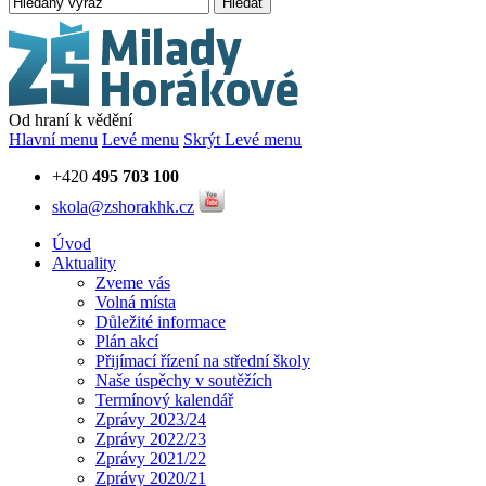
Hledat
Od hraní k vědění
Hlavní menu
Levé menu
Skrýt Levé menu
+420
495 703 100
skola@zshorakhk.cz
Úvod
Aktuality
Zveme vás
Volná místa
Důležité informace
Plán akcí
Přijímací řízení na střední školy
Naše úspěchy v soutěžích
Termínový kalendář
Zprávy 2023/24
Zprávy 2022/23
Zprávy 2021/22
Zprávy 2020/21