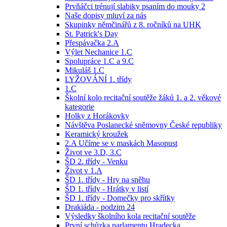
Prvňáčci trénují slabiky psaním do mouky 2
Naše dopisy mluví za nás
Skupinky němčinářů z 8. ročníků na UHK
St. Patrick's Day
Přespávačka 2.A
Výlet Nechanice 1.C
Spolupráce 1.C a 9.C
Mikuláš 1.C
LYŽOVÁNÍ 1. třídy
1.C
Školní kolo recitační soutěže žáků 1. a 2. věkové
kategorie
Holky z Horákovky
Návštěva Poslanecké sněmovny České republiky
Keramický kroužek
2.A Učíme se v maskách Masopust
Život ve 3.D, 3.C
ŠD 2. třídy - Venku
Život v 1.A
ŠD 1. třídy - Hry na sněhu
ŠD 1. třídy - Hrátky v listí
ŠD 1. třídy - Domečky pro skřítky
Drakiáda - podzim 24
Výsledky školního kola recitační soutěže
První schůzka parlamentu Hradecka