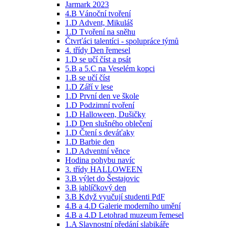
Jarmark 2023
4.B Vánoční tvoření
1.D Advent, Mikuláš
1.D Tvoření na sněhu
Čtvrťáci talentíci - spolupráce týmů
4. třídy Den řemesel
1.D se učí číst a psát
5.B a 5.C na Veselém kopci
1.B se učí číst
1.D Září v lese
1.D První den ve škole
1.D Podzimní tvoření
1.D Halloween, Dušičky
1.D Den slušného oblečení
1.D Čtení s deváťaky
1.D Barbie den
1.D Adventní věnce
Hodina pohybu navíc
3. třídy HALLOWEEN
3.B výlet do Šestajovic
3.B jablíčkový den
3.B Když vyučují studenti PdF
4.B a 4.D Galerie moderního umění
4.B a 4.D Letohrad muzeum řemesel
1.A Slavnostní předání slabikáře