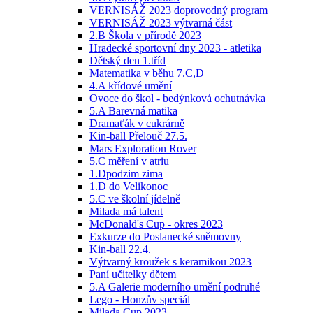
VERNISÁŽ 2023 doprovodný program
VERNISÁŽ 2023 výtvarná část
2.B Škola v přírodě 2023
Hradecké sportovní dny 2023 - atletika
Dětský den 1.tříd
Matematika v běhu 7.C,D
4.A křídové umění
Ovoce do škol - bedýnková ochutnávka
5.A Barevná matika
Dramaťák v cukrárně
Kin-ball Přelouč 27.5.
Mars Exploration Rover
5.C měření v atriu
1.Dpodzim zima
1.D do Velikonoc
5.C ve školní jídelně
Milada má talent
McDonald's Cup - okres 2023
Exkurze do Poslanecké sněmovny
Kin-ball 22.4.
Výtvarný kroužek s keramikou 2023
Paní učitelky dětem
5.A Galerie moderního umění podruhé
Lego - Honzův speciál
Milada Cup 2023