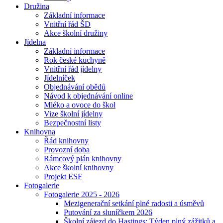
Družina
Základní informace
Vnitřní řád ŠD
Akce školní družiny
Jídelna
Základní informace
Rok české kuchyně
Vnitřní řád jídelny
Jídelníček
Objednávání obědů
Návod k objednávání online
Mléko a ovoce do škol
Vize školní jídelny
Bezpečnostní listy
Knihovna
Řád knihovny
Provozní doba
Rámcový plán knihovny
Akce školní knihovny
Projekt ESF
Fotogalerie
Fotogalerie 2025 - 2026
Mezigenerační setkání plné radosti a úsměvů
Putování za sluníčkem 2026
Školní zájezd do Hastings: Týden plný zážitků a