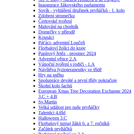
Inaugurace žákovského parlamentu
Sovík - vyhlášení družinek prvňáčků - 1. kolo
Zdobení stromečku
Čertovské tvoření
Malování na chodník
Domečky v přírodě
Kousáci
Páťáci- adventní Loučeň
Florbaloví žolíci do kraje
Papírový řetěz - prosinec 2024
Adventní věnce 2.A
Vánoční tvoření s rodiči - 1.A
Návštěva fyzioterapeutky ve třídě
Hry na sněhu
Spolupráce deváté a první třídy pokračuje
Školní kolo šachů
European Xmas Tree Decoration Exchange 2024
3.C + 4.B
Sv.Martin
Velká událost pro naše prvňáčky
Talentíci 4.tříd
Halloween 3.C
Florbalový turnaj žáků 6. a 7. ročníků
Začátek prvňáčků