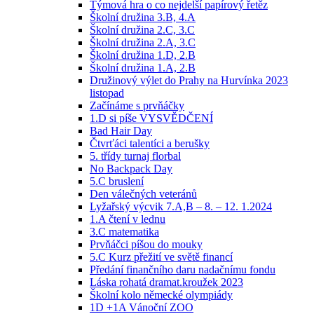
Týmová hra o co nejdelší papírový řetěz
Školní družina 3.B, 4.A
Školní družina 2.C, 3.C
Školní družina 2.A, 3.C
Školní družina 1.D, 2.B
Školní družina 1.A, 2.B
Družinový výlet do Prahy na Hurvínka 2023
listopad
Začínáme s prvňáčky
1.D si píše VYSVĚDČENÍ
Bad Hair Day
Čtvrťáci talentíci a berušky
5. třídy turnaj florbal
No Backpack Day
5.C bruslení
Den válečných veteránů
Lyžařský výcvik 7.A,B – 8. – 12. 1.2024
1.A čtení v lednu
3.C matematika
Prvňáčci píšou do mouky
5.C Kurz přežití ve světě financí
Předání finančního daru nadačnímu fondu
Láska rohatá dramat.kroužek 2023
Školní kolo německé olympiády
1D +1A Vánoční ZOO