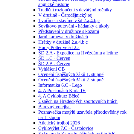
anglické historie
Tradiční rozloučení s devátými ročníky
V družině - Čarodějnický rej
Tvoříme a stavíme v šd 2.a,4.b,c
Sovíkovo putování - hádanky a úkoly
Představení v družince s kozami
Jarní karneval v družinách
Hrátky v družině 2.a,4.b,c
Harry Potter ve šd 2.a
ŠD 2.A - Expedice na Hvězdárnu a letíme
ŠD 1.C - Červen
ŠD 2.B - Červen
Vyhlášení OB
Ocenění úspěšných žáků 1. stupně
Ocenění úspěšných žáků 2. stupně
Informatika 6.C - Lego
4. A Po stopách Karla IV
4. A Cyklokurz Běleč
Úspěch na Hradeckých sportovních hrách
Barevný volejbal
Poznávačka motýlů uzavřela přírodovědný rok
na 1. stupni
Atletický trojboj 2026
Cyklovýlet 7.C - Častolovice
Exkurze do Zahrady léčivých rostlin HK