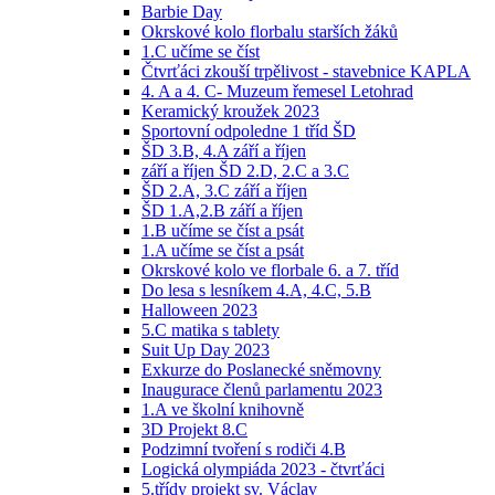
Barbie Day
Okrskové kolo florbalu starších žáků
1.C učíme se číst
Čtvrťáci zkouší trpělivost - stavebnice KAPLA
4. A a 4. C- Muzeum řemesel Letohrad
Keramický kroužek 2023
Sportovní odpoledne 1 tříd ŠD
ŠD 3.B, 4.A září a říjen
září a říjen ŠD 2.D, 2.C a 3.C
ŠD 2.A, 3.C září a říjen
ŠD 1.A,2.B září a říjen
1.B učíme se číst a psát
1.A učíme se číst a psát
Okrskové kolo ve florbale 6. a 7. tříd
Do lesa s lesníkem 4.A, 4.C, 5.B
Halloween 2023
5.C matika s tablety
Suit Up Day 2023
Exkurze do Poslanecké sněmovny
Inaugurace členů parlamentu 2023
1.A ve školní knihovně
3D Projekt 8.C
Podzimní tvoření s rodiči 4.B
Logická olympiáda 2023 - čtvrťáci
5.třídy projekt sv. Václav