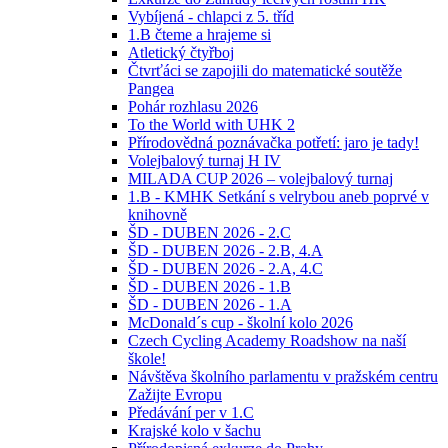
Vybíjená - chlapci z 5. tříd
1.B čteme a hrajeme si
Atletický čtyřboj
Čtvrťáci se zapojili do matematické soutěže
Pangea
Pohár rozhlasu 2026
To the World with UHK 2
Přírodovědná poznávačka potřetí: jaro je tady!
Volejbalový turnaj H IV
MILADA CUP 2026 – volejbalový turnaj
1.B - KMHK Setkání s velrybou aneb poprvé v
knihovně
ŠD - DUBEN 2026 - 2.C
ŠD - DUBEN 2026 - 2.B, 4.A
ŠD - DUBEN 2026 - 2.A, 4.C
ŠD - DUBEN 2026 - 1.B
ŠD - DUBEN 2026 - 1.A
McDonald´s cup - školní kolo 2026
Czech Cycling Academy Roadshow na naší
škole!
Návštěva školního parlamentu v pražském centru
Zažijte Evropu
Předávání per v 1.C
Krajské kolo v šachu