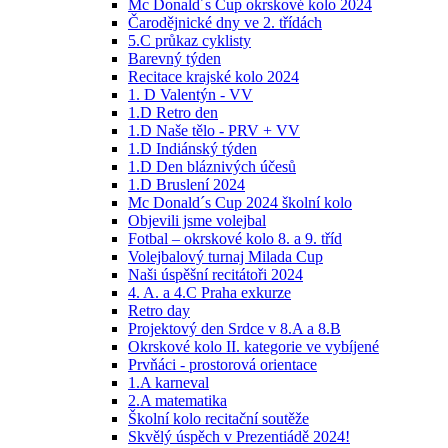
Mc Donald´s Cup okrskové kolo 2024
Čarodějnické dny ve 2. třídách
5.C průkaz cyklisty
Barevný týden
Recitace krajské kolo 2024
1. D Valentýn - VV
1.D Retro den
1.D Naše tělo - PRV + VV
1.D Indiánský týden
1.D Den bláznivých účesů
1.D Bruslení 2024
Mc Donald´s Cup 2024 školní kolo
Objevili jsme volejbal
Fotbal – okrskové kolo 8. a 9. tříd
Volejbalový turnaj Milada Cup
Naši úspěšní recitátoři 2024
4. A. a 4.C Praha exkurze
Retro day
Projektový den Srdce v 8.A a 8.B
Okrskové kolo II. kategorie ve vybíjené
Prvňáci - prostorová orientace
1.A karneval
2.A matematika
Školní kolo recitační soutěže
Skvělý úspěch v Prezentiádě 2024!