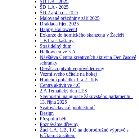
ŠD 1.B - 2025
ŠD 1.A - 2025
ŠD 2.a,4.b,c - 2025
Malované prázdniny září 2025
Drakiáda říjen 2025
Happy Halloween!
Exkurze do hornického skanzenu v Žacléři
1.B hra s kaštany
Strašidelný dům
Halloween ve 3.A
Návštěva Centra kreativních aktivit a Den časové
schránky
Deváťáci pitvali vepřové ledviny
Vezmi svého učitele na hokej
Hudební pohádka 1. a 2. třídy
Centra aktivit ve 4.C
2.A Tematický den LES
Slavnostní inaugurace žákovského parlamentu -
13. října 2025
Svatováclavské poohlédnutí
Design
Přespolní běh
Poznáváme dřeviny
Žáci 1.A, 1.B, 1.C na dobrodružné výpravě s
lvíčkem Gustíkem