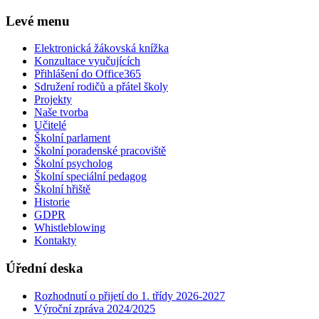
Levé menu
Elektronická žákovská knížka
Konzultace vyučujících
Přihlášení do Office365
Sdružení rodičů a přátel školy
Projekty
Naše tvorba
Učitelé
Školní parlament
Školní poradenské pracoviště
Školní psycholog
Školní speciální pedagog
Školní hřiště
Historie
GDPR
Whistleblowing
Kontakty
Úřední deska
Rozhodnutí o přijetí do 1. třídy 2026-2027
Výroční zpráva 2024/2025