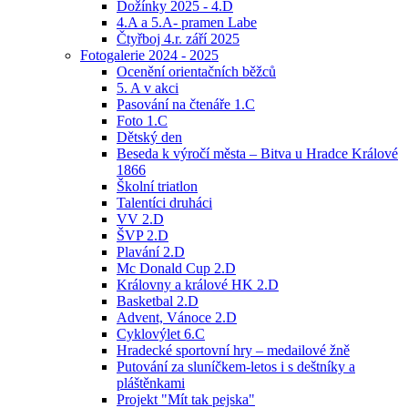
Dožínky 2025 - 4.D
4.A a 5.A- pramen Labe
Čtyřboj 4.r. září 2025
Fotogalerie 2024 - 2025
Ocenění orientačních běžců
5. A v akci
Pasování na čtenáře 1.C
Foto 1.C
Dětský den
Beseda k výročí města – Bitva u Hradce Králové
1866
Školní triatlon
Talentíci druháci
VV 2.D
ŠVP 2.D
Plavání 2.D
Mc Donald Cup 2.D
Královny a králové HK 2.D
Basketbal 2.D
Advent, Vánoce 2.D
Cyklovýlet 6.C
Hradecké sportovní hry – medailové žně
Putování za sluníčkem-letos i s deštníky a
pláštěnkami
Projekt "Mít tak pejska"