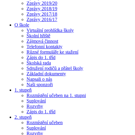
Zprávy 2019/20
Zprávy 2018/19
Zprávy 2017/18
Zprávy 2016/17
O škole
Virtuální prohlídka školy
Školní hřiště
Zájmová činnost
Telefonní kontakty
Různé formuláře ke stažení
Zápis do 1. tříd
Školská rada
Sdružení rodičů a přátel školy
Základní dokumenty
Napsali o nás
Naši sponzoři
1. stupeň
Rozmístění učeben na 1. stupni
Suplování
Rozvrhy
Zápis do 1. tříd
2. stupeň
Rozmístění učeben
Suplování
Rozvrhy