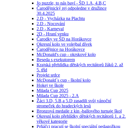
Jo puzzle, to nás baví - ŠD 1.A, 4.B,C
Čarodějnický rej odpoledne v družince
30.4.2025
2.D - Vycházka na Plachtu
2.D - Nocování
2.D - Karneval
2D - Hraní venku
Čarodky ve ŠD na Horákovce
Okresní kolo ve volejbal dívek
Čarodějnice na Horákovce
McDonald's cup - okrskové kolo
Beseda s exekutorem
Krajská přehlídka dětských recitátorů žáků 2. až
5. tříd
Projekt srdce
McDonald´s cup - školní kolo
Hokej ve škole
Milada Cup 2025
Milada Cup 2025 - 2.A
Žáci 3.D, 5.B a 5.D zasadili svůj vánoční
stromeček do hradeckých lesů
Bronzová medaile z kin -ballového turnaje škol
Okresní kolo přehlídky dětských recitátorů 1. a 2.
věkové kategorie
Prňáčci pracují se školní speciální pedagožkou