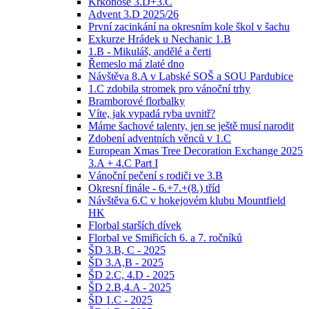
Krkonoše 3.D+3.C
Advent 3.D 2025/26
První zacinkání na okresním kole škol v šachu
Exkurze Hrádek u Nechanic 1.B
1.B - Mikuláš, andělé a čerti
Řemeslo má zlaté dno
Návštěva 8.A v Labské SOŠ a SOU Pardubice
1.C zdobila stromek pro vánoční trhy
Bramborové florbalky
Víte, jak vypadá ryba uvnitř?
Máme šachové talenty, jen se ještě musí narodit
Zdobení adventních věnců v 1.C
European Xmas Tree Decoration Exchange 2025
3.A + 4.C Part I
Vánoční pečení s rodiči ve 3.B
Okresní finále - 6.+7.+(8.) tříd
Návštěva 6.C v hokejovém klubu Mountfield
HK
Florbal starších dívek
Florbal ve Smiřicích 6. a 7. ročníků
ŠD 3.B, C - 2025
ŠD 3.A,B - 2025
ŠD 2.C, 4.D - 2025
ŠD 2.B,4.A - 2025
ŠD 1.C - 2025