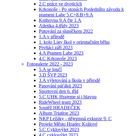
2.C práce ve dvojicích
Krkonoše - Po stopách Posledního závodu k
prameni Labe 5.C+8.B+9.A
Knihovna 9.A čte 1.A
Atletika 4.třídy 2023
Putování za sluníčkem 2022
1.A v přírodě
1. kolo Ligy škol v orientačním běhu
Prvňáci září 2023
4.A Pramen Labe 2023
4.C Krkonoše 2023
Fotogalerie 2022 - 2023
5.A se loučí
3.D ŠVP 2023
3.A výletování a škola v přírodě
Pasování páťáků 2023
Sportovní den 6. tříd
5.C UHK Hrajeme si i hlavou
RideWheel team 2023
Soutěž HRADEČEK
Album Triatlon 2023
NKP Ležáky - dějepisná exkurze 9. C
Projekt Město Hradec Králové
5.C Cyklovýlet 2023
4.C cyklovýlet 2023