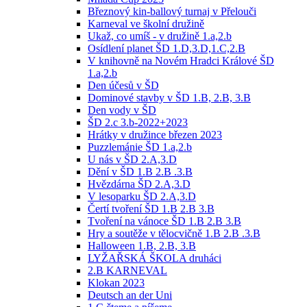
Březnový kin-ballový turnaj v Přelouči
Karneval ve školní družině
Ukaž, co umíš - v družině 1.a,2.b
Osídlení planet ŠD 1.D,3.D,1.C,2.B
V knihovně na Novém Hradci Králové ŠD
1.a,2.b
Den účesů v ŠD
Dominové stavby v ŠD 1.B, 2.B, 3.B
Den vody v ŠD
ŠD 2.c 3.b-2022+2023
Hrátky v družince březen 2023
Puzzlemánie ŠD 1.a,2.b
U nás v ŠD 2.A,3.D
Dění v ŠD 1.B 2.B .3.B
Hvězdárna ŠD 2.A,3.D
V lesoparku ŠD 2.A,3.D
Čertí tvoření ŠD 1.B 2.B 3.B
Tvoření na vánoce ŠD 1.B 2.B 3.B
Hry a soutěže v tělocvičně 1.B 2.B .3.B
Halloween 1.B, 2.B, 3.B
LYŽAŘSKÁ ŠKOLA druháci
2.B KARNEVAL
Klokan 2023
Deutsch an der Uni