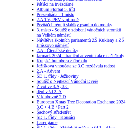
Páťáci na hvězdárně
Album Florbal 5. tříd
Prezentiáda - 1.místo
2.A TV, PRV v přírodě
Prvňáčci trénují slabiky psaním do mouky
3. místo - Soutěž o zdobení vánočních stromků
na Velkém náměstí
Návštěva školních parlamentů ZŠ Kukleny a ZŠ
Jiráskovo náměstí
2.A - Čtenářské deníky
Jarmark 2024 – tradiční adventní akce naší školy
Krajská brambora z florbalu
Ježíškova vnoučata ze 3.C rozdávala radost
2.A - Advent
ŠD 1. třídy - Ježkoviny
Soutěž o Nejhezčí Vánoční Dveře
Život ve 3.A, 3.C
dění v šd 2. A
V klubovně 2.D
European Xmas Tree Decoration Exchange 2024
3.C + 4.B / Part 2
Šachový střed/střet
ŠD 1. třídy - Kousáci
Laser game
ŠD 1. třídy - Skřítek Horáček a šd 1.a,4.b,c