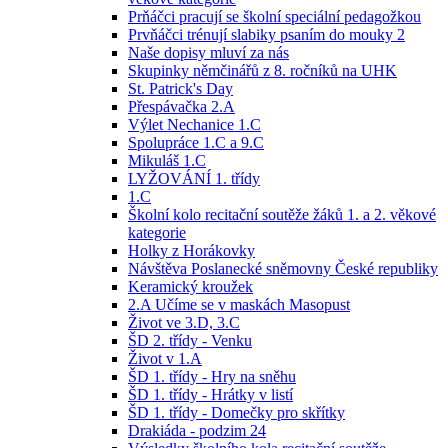
Prňáčci pracují se školní speciální pedagožkou
Prvňáčci trénují slabiky psaním do mouky 2
Naše dopisy mluví za nás
Skupinky němčinářů z 8. ročníků na UHK
St. Patrick's Day
Přespávačka 2.A
Výlet Nechanice 1.C
Spolupráce 1.C a 9.C
Mikuláš 1.C
LYŽOVÁNÍ 1. třídy
1.C
Školní kolo recitační soutěže žáků 1. a 2. věkové
kategorie
Holky z Horákovky
Návštěva Poslanecké sněmovny České republiky
Keramický kroužek
2.A Učíme se v maskách Masopust
Život ve 3.D, 3.C
ŠD 2. třídy - Venku
Život v 1.A
ŠD 1. třídy - Hry na sněhu
ŠD 1. třídy - Hrátky v listí
ŠD 1. třídy - Domečky pro skřítky
Drakiáda - podzim 24