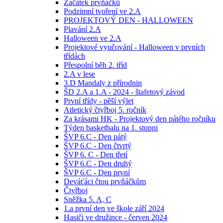
Začátek prvňáčků
Podzimní tvoření ve 2.A
PROJEKTOVÝ DEN - HALLOWEEN
Plavání 2.A
Halloween ve 2.A
Projektové vyučování - Halloween v prvních
třídách
Přespolní běh 2. tříd
2.A v lese
3.D Mandaly z přírodnin
ŠD 2.A a 1.A - 2024 - štafetový závod
První třídy - pěší výlet
Atletický čtyřboj 5. ročník
Za krásami HK - Projektový den pátého ročníku
Týden basketbalu na 1. stupni
ŠVP 6.C - Den pátý
ŠVP 6.C - Den čtvrtý
ŠVP 6. C - Den třetí
ŠVP 6.C - Den druhý
ŠVP 6.C - Den první
Deváťáci čtou prvňáčkům
Čtyřboj
Sněžka 5. A, C
1.a první den ve škole září 2024
Hasiči ve družince - červen 2024