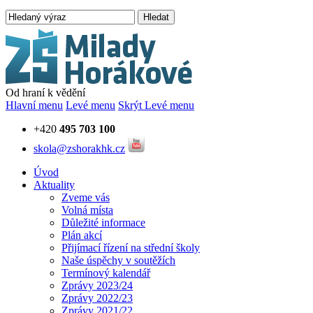
Hledat
Od hraní k vědění
Hlavní menu
Levé menu
Skrýt Levé menu
+420
495 703 100
skola@zshorakhk.cz
Úvod
Aktuality
Zveme vás
Volná místa
Důležité informace
Plán akcí
Přijímací řízení na střední školy
Naše úspěchy v soutěžích
Termínový kalendář
Zprávy 2023/24
Zprávy 2022/23
Zprávy 2021/22