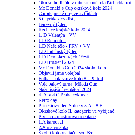
Okresního finále v minikopané mladších chlapců
Mc Donald´s Cup okrskové kolo 2024
Čarodějnické dny ve 2. třídách
5.C průkaz cyklisty
Barevný týden
Recitace krajské kolo 2024
1. D Valentýn - VV
1.D Retro den
1.D Naše tělo - PRV + VV
1.D Indiánský týden
1.D Den bláznivých účesů
1.D Bruslení 2024
Mc Donald´s Cup 2024 školní kolo
Objevili jsme volejbal
Fotbal – okrskové kolo 8. a 9. tříd
Volejbalový turnaj Milada Cup
Naši úspěšní recitátoři 2024
4. A. a 4.C Praha exkurze
Retro day
Projektový den Srdce v 8.A a 8.B
Okrskové kolo II. kategorie ve vybíjené
Prvňáci - prostorová orientace
1.A karneval
2.A matematika
Školní kolo recitační soutěže