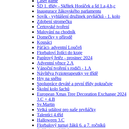
Laser game
ŠD 1. třídy - Skřítek Horáček a šd 1.a,4.b,c
Inaugurace žákovského parlamentu
Sovík - vyhlášení družinek prvňáčků - 1. kolo
Zdobení stromečku
Čertovské tvoření
Malování na chodník
Domečky v přírodě
Kousáci
Páťáci- adventní Loučeň
Florbaloví žolíci do kraje
Papírový řetěz - prosinec 2024
Adventní věnce 2.A
Vánoční tvoření s rodiči - 1.A
Návštěva fyzioterapeutky ve třídě
Hry na sněhu
Spolupráce deváté a první třídy pokračuje
Školní kolo šachů
European Xmas Tree Decoration Exchange 2024
3.C + 4.B
Sv.Martin
Velká událost pro naše prvňáčky
Talentíci 4.tříd
Halloween 3.C
Florbalový turnaj žáků 6. a 7. ročníků