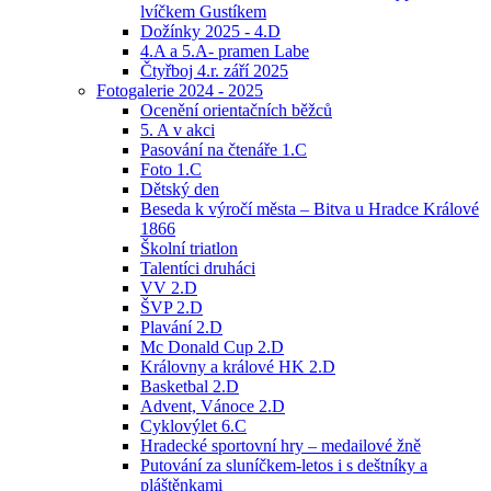
lvíčkem Gustíkem
Dožínky 2025 - 4.D
4.A a 5.A- pramen Labe
Čtyřboj 4.r. září 2025
Fotogalerie 2024 - 2025
Ocenění orientačních běžců
5. A v akci
Pasování na čtenáře 1.C
Foto 1.C
Dětský den
Beseda k výročí města – Bitva u Hradce Králové
1866
Školní triatlon
Talentíci druháci
VV 2.D
ŠVP 2.D
Plavání 2.D
Mc Donald Cup 2.D
Královny a králové HK 2.D
Basketbal 2.D
Advent, Vánoce 2.D
Cyklovýlet 6.C
Hradecké sportovní hry – medailové žně
Putování za sluníčkem-letos i s deštníky a
pláštěnkami