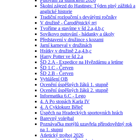
Putování za sluníčkem 2026
Školní zájezd do Hastings: Týden plný zážitků a
anglické historie
Tradiční rozloučení s devátými ročníky
V družině - Čarodějnický rej
Tvoříme a stavíme v šd 2.a,4.b,c
Sovíkovo putování - hádanky a úkoly
Představení v družince s kozami
Jarní karneval v družinách
Hrátky v družině 2.a,4.b,c
Harry Potter ve šd 2.a
ŠD 2.A - Expedice na Hvězdárnu a letíme
ŠD 1.C - Červen
ŠD 2.B - Červen
Vyhlášení OB
Ocenění úspěšných žáků 1. stupně
Ocenění úspěšných žáků 2. stupně
Informatika 6.C - Lego
4. A Po stopách Karla IV
4. A Cyklokurz Běleč
Úspěch na Hradeckých sportovních hrách
Barevný volejbal
Poznávačka motýlů uzavřela přírodovědný rok
na 1. stupni
Atletický trojboj 2026