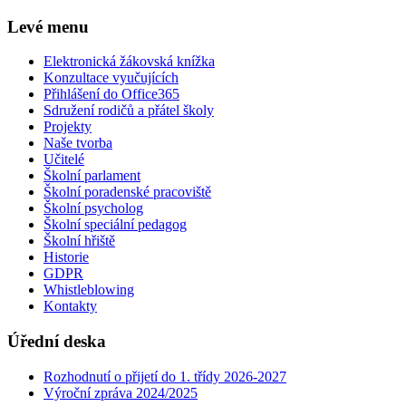
Levé menu
Elektronická žákovská knížka
Konzultace vyučujících
Přihlášení do Office365
Sdružení rodičů a přátel školy
Projekty
Naše tvorba
Učitelé
Školní parlament
Školní poradenské pracoviště
Školní psycholog
Školní speciální pedagog
Školní hřiště
Historie
GDPR
Whistleblowing
Kontakty
Úřední deska
Rozhodnutí o přijetí do 1. třídy 2026-2027
Výroční zpráva 2024/2025