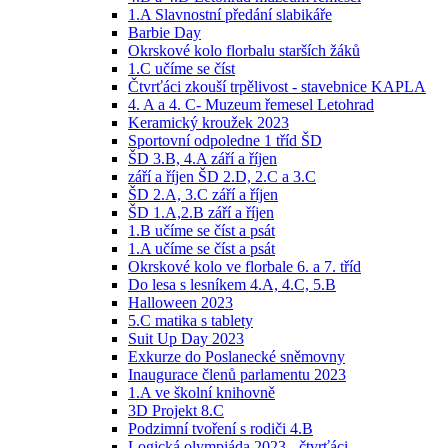
1.A Slavnostní předání slabikáře
Barbie Day
Okrskové kolo florbalu starších žáků
1.C učíme se číst
Čtvrťáci zkouší trpělivost - stavebnice KAPLA
4. A a 4. C- Muzeum řemesel Letohrad
Keramický kroužek 2023
Sportovní odpoledne 1 tříd ŠD
ŠD 3.B, 4.A září a říjen
září a říjen ŠD 2.D, 2.C a 3.C
ŠD 2.A, 3.C září a říjen
ŠD 1.A,2.B září a říjen
1.B učíme se číst a psát
1.A učíme se číst a psát
Okrskové kolo ve florbale 6. a 7. tříd
Do lesa s lesníkem 4.A, 4.C, 5.B
Halloween 2023
5.C matika s tablety
Suit Up Day 2023
Exkurze do Poslanecké sněmovny
Inaugurace členů parlamentu 2023
1.A ve školní knihovně
3D Projekt 8.C
Podzimní tvoření s rodiči 4.B
Logická olympiáda 2023 - čtvrťáci