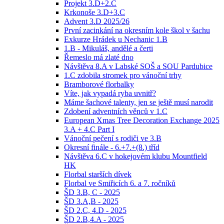
Projekt 3.D+2.C
Krkonoše 3.D+3.C
Advent 3.D 2025/26
První zacinkání na okresním kole škol v šachu
Exkurze Hrádek u Nechanic 1.B
1.B - Mikuláš, andělé a čerti
Řemeslo má zlaté dno
Návštěva 8.A v Labské SOŠ a SOU Pardubice
1.C zdobila stromek pro vánoční trhy
Bramborové florbalky
Víte, jak vypadá ryba uvnitř?
Máme šachové talenty, jen se ještě musí narodit
Zdobení adventních věnců v 1.C
European Xmas Tree Decoration Exchange 2025
3.A + 4.C Part I
Vánoční pečení s rodiči ve 3.B
Okresní finále - 6.+7.+(8.) tříd
Návštěva 6.C v hokejovém klubu Mountfield
HK
Florbal starších dívek
Florbal ve Smiřicích 6. a 7. ročníků
ŠD 3.B, C - 2025
ŠD 3.A,B - 2025
ŠD 2.C, 4.D - 2025
ŠD 2.B,4.A - 2025