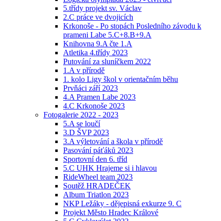
5.třídy projekt sv. Václav
2.C práce ve dvojicích
Krkonoše - Po stopách Posledního závodu k
prameni Labe 5.C+8.B+9.A
Knihovna 9.A čte 1.A
Atletika 4.třídy 2023
Putování za sluníčkem 2022
1.A v přírodě
1. kolo Ligy škol v orientačním běhu
Prvňáci září 2023
4.A Pramen Labe 2023
4.C Krkonoše 2023
Fotogalerie 2022 - 2023
5.A se loučí
3.D ŠVP 2023
3.A výletování a škola v přírodě
Pasování páťáků 2023
Sportovní den 6. tříd
5.C UHK Hrajeme si i hlavou
RideWheel team 2023
Soutěž HRADEČEK
Album Triatlon 2023
NKP Ležáky - dějepisná exkurze 9. C
Projekt Město Hradec Králové