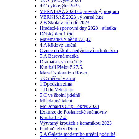
5.C Cyklovýlet 2023
4.C cyklovýlet 2023
VERNISÁŽ 2023 doprovodný program
VERNISÁŽ 2023 výtvarná část
2.B Škola v přírodě 2023
Hradecké sportovní dny 2023 - atletika
Dětský den 1.tříd
Matematika v běhu 7.C,D
4.A křídové umění
Ovoce do škol - bedýnková ochutnávka
5.A Barevná matika
Dramaťák v cukrárně
Kin-ball Přelouč 27.5.
Mars Exploration Rover
5.C měření v atriu
1.Dpodzim zima
1.D do Velikonoc
5.C ve školní jídelně
Milada má talent
McDonald's Cup - okres 2023
Exkurze do Poslanecké sněmovny
Kin-ball 22.4.
Výtvarný kroužek s keramikou 2023
Paní učitelky dětem
5.A Galerie moderního umění podruhé