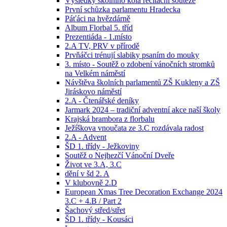
Výsledky školního kola recitační soutěže
První schůzka parlamentu Hradecka
Páťáci na hvězdárně
Album Florbal 5. tříd
Prezentiáda - 1.místo
2.A TV, PRV v přírodě
Prvňáčci trénují slabiky psaním do mouky
3. místo - Soutěž o zdobení vánočních stromků
na Velkém náměstí
Návštěva školních parlamentů ZŠ Kukleny a ZŠ
Jiráskovo náměstí
2.A - Čtenářské deníky
Jarmark 2024 – tradiční adventní akce naší školy
Krajská brambora z florbalu
Ježíškova vnoučata ze 3.C rozdávala radost
2.A - Advent
ŠD 1. třídy - Ježkoviny
Soutěž o Nejhezčí Vánoční Dveře
Život ve 3.A, 3.C
dění v šd 2. A
V klubovně 2.D
European Xmas Tree Decoration Exchange 2024
3.C + 4.B / Part 2
Šachový střed/střet
ŠD 1. třídy - Kousáci