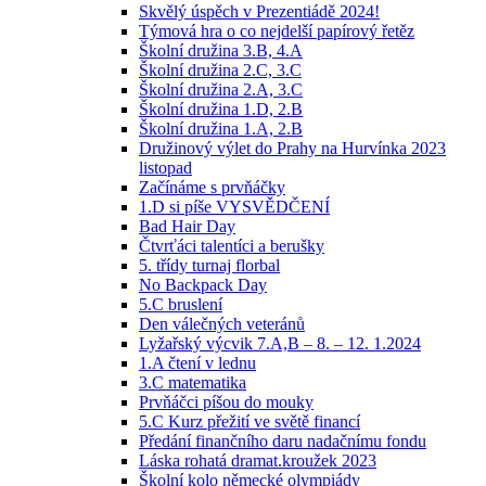
Skvělý úspěch v Prezentiádě 2024!
Týmová hra o co nejdelší papírový řetěz
Školní družina 3.B, 4.A
Školní družina 2.C, 3.C
Školní družina 2.A, 3.C
Školní družina 1.D, 2.B
Školní družina 1.A, 2.B
Družinový výlet do Prahy na Hurvínka 2023
listopad
Začínáme s prvňáčky
1.D si píše VYSVĚDČENÍ
Bad Hair Day
Čtvrťáci talentíci a berušky
5. třídy turnaj florbal
No Backpack Day
5.C bruslení
Den válečných veteránů
Lyžařský výcvik 7.A,B – 8. – 12. 1.2024
1.A čtení v lednu
3.C matematika
Prvňáčci píšou do mouky
5.C Kurz přežití ve světě financí
Předání finančního daru nadačnímu fondu
Láska rohatá dramat.kroužek 2023
Školní kolo německé olympiády