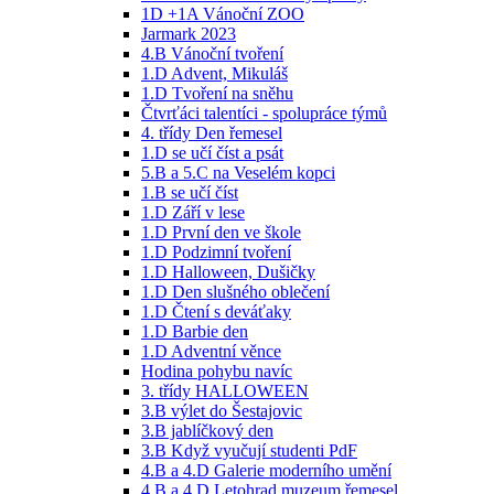
1D +1A Vánoční ZOO
Jarmark 2023
4.B Vánoční tvoření
1.D Advent, Mikuláš
1.D Tvoření na sněhu
Čtvrťáci talentíci - spolupráce týmů
4. třídy Den řemesel
1.D se učí číst a psát
5.B a 5.C na Veselém kopci
1.B se učí číst
1.D Září v lese
1.D První den ve škole
1.D Podzimní tvoření
1.D Halloween, Dušičky
1.D Den slušného oblečení
1.D Čtení s deváťaky
1.D Barbie den
1.D Adventní věnce
Hodina pohybu navíc
3. třídy HALLOWEEN
3.B výlet do Šestajovic
3.B jablíčkový den
3.B Když vyučují studenti PdF
4.B a 4.D Galerie moderního umění
4.B a 4.D Letohrad muzeum řemesel