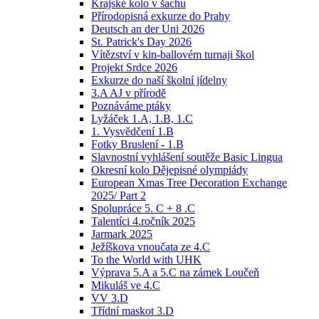
Krajské kolo v šachu
Přírodopisná exkurze do Prahy
Deutsch an der Uni 2026
St. Patrick's Day 2026
Vítězství v kin-ballovém turnaji škol
Projekt Srdce 2026
Exkurze do naší školní jídelny
3.A AJ v přírodě
Poznáváme ptáky
Lyžáček 1.A, 1.B, 1.C
1. Vysvědčení 1.B
Fotky Bruslení - 1.B
Slavnostní vyhlášení soutěže Basic Lingua
Okresní kolo Dějepisné olympiády
European Xmas Tree Decoration Exchange
2025/ Part 2
Spolupráce 5. C + 8 .C
Talentíci 4.ročník 2025
Jarmark 2025
Ježíškova vnoučata ze 4.C
To the World with UHK
Výprava 5.A a 5.C na zámek Loučeň
Mikuláš ve 4.C
VV 3.D
Třídní maskot 3.D