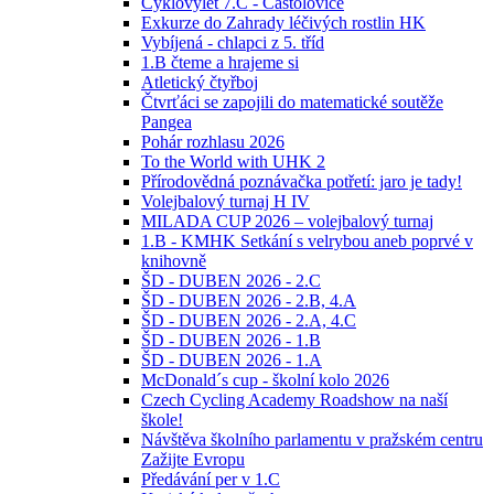
Cyklovýlet 7.C - Častolovice
Exkurze do Zahrady léčivých rostlin HK
Vybíjená - chlapci z 5. tříd
1.B čteme a hrajeme si
Atletický čtyřboj
Čtvrťáci se zapojili do matematické soutěže
Pangea
Pohár rozhlasu 2026
To the World with UHK 2
Přírodovědná poznávačka potřetí: jaro je tady!
Volejbalový turnaj H IV
MILADA CUP 2026 – volejbalový turnaj
1.B - KMHK Setkání s velrybou aneb poprvé v
knihovně
ŠD - DUBEN 2026 - 2.C
ŠD - DUBEN 2026 - 2.B, 4.A
ŠD - DUBEN 2026 - 2.A, 4.C
ŠD - DUBEN 2026 - 1.B
ŠD - DUBEN 2026 - 1.A
McDonald´s cup - školní kolo 2026
Czech Cycling Academy Roadshow na naší
škole!
Návštěva školního parlamentu v pražském centru
Zažijte Evropu
Předávání per v 1.C