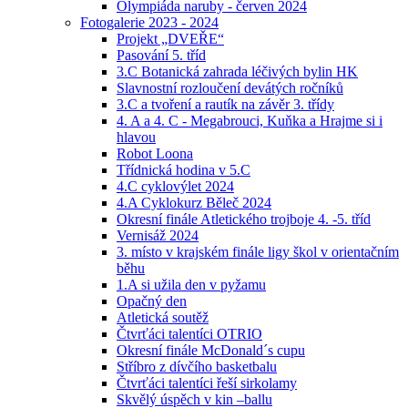
Olympiáda naruby - červen 2024
Fotogalerie 2023 - 2024
Projekt „DVEŘE“
Pasování 5. tříd
3.C Botanická zahrada léčivých bylin HK
Slavnostní rozloučení devátých ročníků
3.C a tvoření a rautík na závěr 3. třídy
4. A a 4. C - Megabrouci, Kuňka a Hrajme si i
hlavou
Robot Loona
Třídnická hodina v 5.C
4.C cyklovýlet 2024
4.A Cyklokurz Běleč 2024
Okresní finále Atletického trojboje 4. -5. tříd
Vernisáž 2024
3. místo v krajském finále ligy škol v orientačním
běhu
1.A si užila den v pyžamu
Opačný den
Atletická soutěž
Čtvrťáci talentíci OTRIO
Okresní finále McDonald´s cupu
Stříbro z dívčího basketbalu
Čtvrťáci talentíci řeší sirkolamy
Skvělý úspěch v kin –ballu