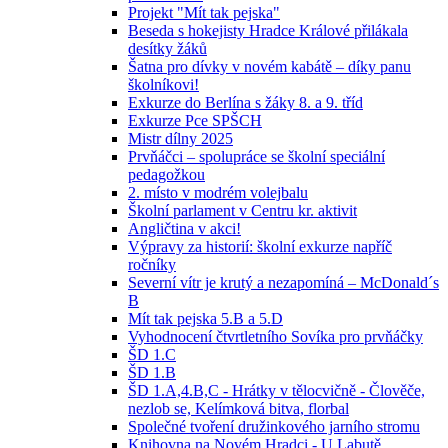
Projekt "Mít tak pejska"
Beseda s hokejisty Hradce Králové přilákala
desítky žáků
Šatna pro dívky v novém kabátě – díky panu
školníkovi!
Exkurze do Berlína s žáky 8. a 9. tříd
Exkurze Pce SPŠCH
Mistr dílny 2025
Prvňáčci – spolupráce se školní speciální
pedagožkou
2. místo v modrém volejbalu
Školní parlament v Centru kr. aktivit
Angličtina v akci!
Výpravy za historií: školní exkurze napříč
ročníky
Severní vítr je krutý a nezapomíná – McDonald´s
B
Mít tak pejska 5.B a 5.D
Vyhodnocení čtvrtletního Sovíka pro prvňáčky
ŠD 1.C
ŠD 1.B
ŠD 1.A,4.B,C - Hrátky v tělocvičně - Člověče,
nezlob se, Kelímková bitva, florbal
Společné tvoření družinkového jarního stromu
Knihovna na Novém Hradci - U Labutě