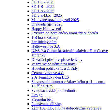
ŠD 1.C - 2025
ŠD 1.B - 2025
ŠD 1.A - 2025
ŠD 2.a,4.b,c - 2025
Malované prázdniny září 2025
Drakiáda říjen 2025
Happy Halloween!
Exkurze do hornického skanzenu v Žacléři
1.B hra s kaštany
Strašidelný dům
Halloween ve 3.A
Návštěva Centra kreativních aktivit a Den časové
schránky
Deváťáci pitvali vepřové ledviny
Vezmi svého učitele na hokej
Hudební pohádka 1. a 2. třídy
Centra aktivit ve 4.C
2.A Tematický den LES
Slavnostní inaugurace žákovského parlamentu -
13. října 2025
Svatováclavské poohlédnutí
Design
Přespolní běh
Poznáváme dřeviny
Žáci 1.A, 1.B, 1.C na dobrodružné výpravě s