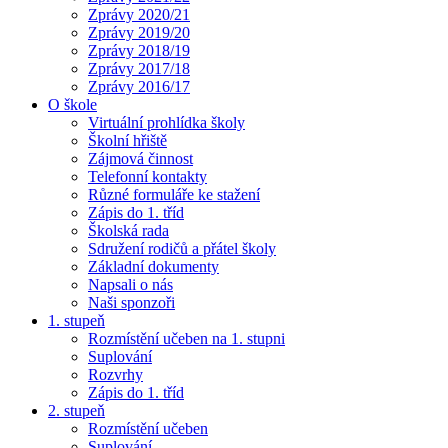
Zprávy 2020/21
Zprávy 2019/20
Zprávy 2018/19
Zprávy 2017/18
Zprávy 2016/17
O škole
Virtuální prohlídka školy
Školní hřiště
Zájmová činnost
Telefonní kontakty
Různé formuláře ke stažení
Zápis do 1. tříd
Školská rada
Sdružení rodičů a přátel školy
Základní dokumenty
Napsali o nás
Naši sponzoři
1. stupeň
Rozmístění učeben na 1. stupni
Suplování
Rozvrhy
Zápis do 1. tříd
2. stupeň
Rozmístění učeben
Suplování