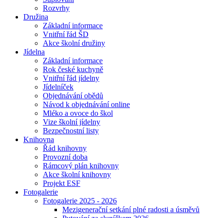
Rozvrhy
Družina
Základní informace
Vnitřní řád ŠD
Akce školní družiny
Jídelna
Základní informace
Rok české kuchyně
Vnitřní řád jídelny
Jídelníček
Objednávání obědů
Návod k objednávání online
Mléko a ovoce do škol
Vize školní jídelny
Bezpečnostní listy
Knihovna
Řád knihovny
Provozní doba
Rámcový plán knihovny
Akce školní knihovny
Projekt ESF
Fotogalerie
Fotogalerie 2025 - 2026
Mezigenerační setkání plné radosti a úsměvů