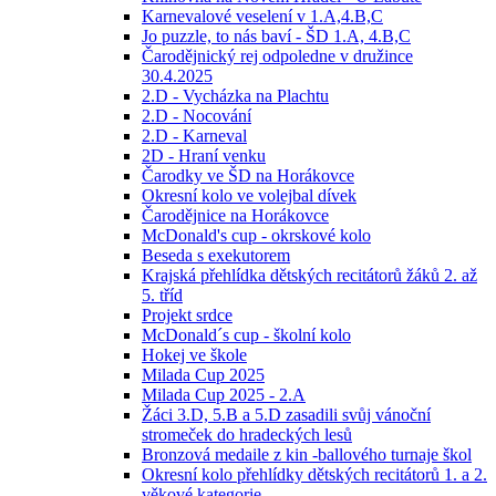
Karnevalové veselení v 1.A,4.B,C
Jo puzzle, to nás baví - ŠD 1.A, 4.B,C
Čarodějnický rej odpoledne v družince
30.4.2025
2.D - Vycházka na Plachtu
2.D - Nocování
2.D - Karneval
2D - Hraní venku
Čarodky ve ŠD na Horákovce
Okresní kolo ve volejbal dívek
Čarodějnice na Horákovce
McDonald's cup - okrskové kolo
Beseda s exekutorem
Krajská přehlídka dětských recitátorů žáků 2. až
5. tříd
Projekt srdce
McDonald´s cup - školní kolo
Hokej ve škole
Milada Cup 2025
Milada Cup 2025 - 2.A
Žáci 3.D, 5.B a 5.D zasadili svůj vánoční
stromeček do hradeckých lesů
Bronzová medaile z kin -ballového turnaje škol
Okresní kolo přehlídky dětských recitátorů 1. a 2.
věkové kategorie