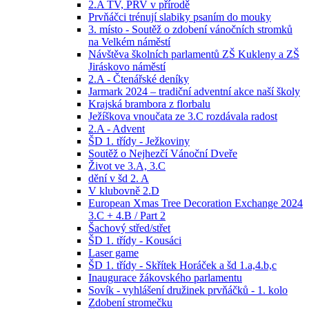
2.A TV, PRV v přírodě
Prvňáčci trénují slabiky psaním do mouky
3. místo - Soutěž o zdobení vánočních stromků
na Velkém náměstí
Návštěva školních parlamentů ZŠ Kukleny a ZŠ
Jiráskovo náměstí
2.A - Čtenářské deníky
Jarmark 2024 – tradiční adventní akce naší školy
Krajská brambora z florbalu
Ježíškova vnoučata ze 3.C rozdávala radost
2.A - Advent
ŠD 1. třídy - Ježkoviny
Soutěž o Nejhezčí Vánoční Dveře
Život ve 3.A, 3.C
dění v šd 2. A
V klubovně 2.D
European Xmas Tree Decoration Exchange 2024
3.C + 4.B / Part 2
Šachový střed/střet
ŠD 1. třídy - Kousáci
Laser game
ŠD 1. třídy - Skřítek Horáček a šd 1.a,4.b,c
Inaugurace žákovského parlamentu
Sovík - vyhlášení družinek prvňáčků - 1. kolo
Zdobení stromečku