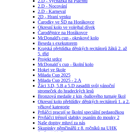
2.D - Vycházka na Plachtu
2.D - Nocování
2.D - Karneval
2D - Hraní venku
Čarodky ve ŠD na Horákovce
Okresní kolo ve volejbal dívek
Čarodějnice na Horákovce
McDonald's cup - okrskové kolo
Beseda s exekutorem
Krajská přehlídka dětských recitátorů žáků 2. až
5. tříd
Projekt srdce
McDonald´s cup - školní kolo
Hokej ve škole
Milada Cup 2025
Milada Cup 2025 - 2.A
Žáci 3.D, 5.B a 5.D zasadili svůj vánoční
stromeček do hradeckých lesů
Bronzová medaile z kin -ballového turnaje škol
Okresní kolo přehlídky dětských recitátorů 1. a 2.
věkové kategorie
Prňáčci pracují se školní speciální pedagožkou
Prvňáčci trénují slabiky psaním do mouky 2
Naše dopisy mluví za nás
Skupinky němčinářů z 8. ročníků na UHK