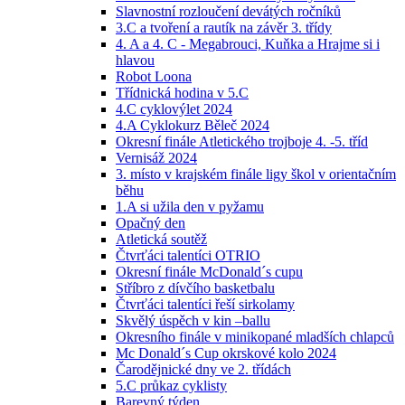
Slavnostní rozloučení devátých ročníků
3.C a tvoření a rautík na závěr 3. třídy
4. A a 4. C - Megabrouci, Kuňka a Hrajme si i
hlavou
Robot Loona
Třídnická hodina v 5.C
4.C cyklovýlet 2024
4.A Cyklokurz Běleč 2024
Okresní finále Atletického trojboje 4. -5. tříd
Vernisáž 2024
3. místo v krajském finále ligy škol v orientačním
běhu
1.A si užila den v pyžamu
Opačný den
Atletická soutěž
Čtvrťáci talentíci OTRIO
Okresní finále McDonald´s cupu
Stříbro z dívčího basketbalu
Čtvrťáci talentíci řeší sirkolamy
Skvělý úspěch v kin –ballu
Okresního finále v minikopané mladších chlapců
Mc Donald´s Cup okrskové kolo 2024
Čarodějnické dny ve 2. třídách
5.C průkaz cyklisty
Barevný týden