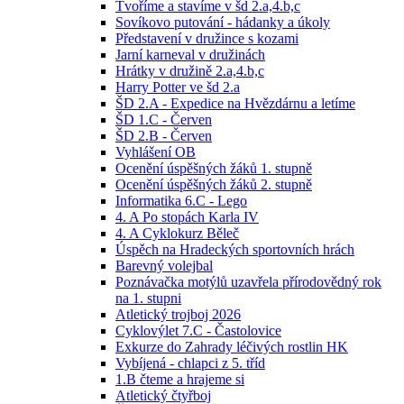
Tvoříme a stavíme v šd 2.a,4.b,c
Sovíkovo putování - hádanky a úkoly
Představení v družince s kozami
Jarní karneval v družinách
Hrátky v družině 2.a,4.b,c
Harry Potter ve šd 2.a
ŠD 2.A - Expedice na Hvězdárnu a letíme
ŠD 1.C - Červen
ŠD 2.B - Červen
Vyhlášení OB
Ocenění úspěšných žáků 1. stupně
Ocenění úspěšných žáků 2. stupně
Informatika 6.C - Lego
4. A Po stopách Karla IV
4. A Cyklokurz Běleč
Úspěch na Hradeckých sportovních hrách
Barevný volejbal
Poznávačka motýlů uzavřela přírodovědný rok
na 1. stupni
Atletický trojboj 2026
Cyklovýlet 7.C - Častolovice
Exkurze do Zahrady léčivých rostlin HK
Vybíjená - chlapci z 5. tříd
1.B čteme a hrajeme si
Atletický čtyřboj