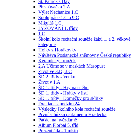
St. Patrick's Day
Přespávačka 2.A
Výlet Nechanice 1.C
Spolupráce 1.C a 9.C
Mikuláš 1.C
LYŽOVÁNÍ 1. třídy
1.C
Školní kolo recitační soutěže žáků 1. a 2. věkové
kategorie
Holky z Horákovky
Návštěva Poslanecké sněmovny České republiky
Keramický kroužek
2.A Učíme se v maskách Masopust
Život ve 3.D, 3.C
ŠD 2. třídy - Venku
Život v 1.A
ŠD 1. třídy - Hry na sněhu
ŠD 1. třídy - Hrátky v listí
ŠD 1. třídy - Domečky pro skřítky
Drakiáda - podzim 24
Výsledky školního kola recitační soutěže
První schůzka parlamentu Hradecka
Páťáci na hvězdárně
Album Florbal 5. tříd
Prezentiáda - 1.místo