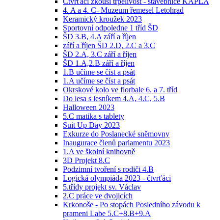
Čtvrťáci zkouší trpělivost - stavebnice KAPLA
4. A a 4. C- Muzeum řemesel Letohrad
Keramický kroužek 2023
Sportovní odpoledne 1 tříd ŠD
ŠD 3.B, 4.A září a říjen
září a říjen ŠD 2.D, 2.C a 3.C
ŠD 2.A, 3.C září a říjen
ŠD 1.A,2.B září a říjen
1.B učíme se číst a psát
1.A učíme se číst a psát
Okrskové kolo ve florbale 6. a 7. tříd
Do lesa s lesníkem 4.A, 4.C, 5.B
Halloween 2023
5.C matika s tablety
Suit Up Day 2023
Exkurze do Poslanecké sněmovny
Inaugurace členů parlamentu 2023
1.A ve školní knihovně
3D Projekt 8.C
Podzimní tvoření s rodiči 4.B
Logická olympiáda 2023 - čtvrťáci
5.třídy projekt sv. Václav
2.C práce ve dvojicích
Krkonoše - Po stopách Posledního závodu k
prameni Labe 5.C+8.B+9.A