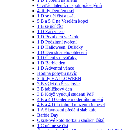
1.D Tvoření na sněhu
Čtvrťáci talentíci - spolupráce týmů
4. třídy Den řemesel
1.D se učí číst a psát
5.B a 5.C na Veselém kopci
1.B se učí číst
1.D Září v lese
1.D První den ve škole
1.D Podzimní tvoření
1.D Halloween, Dušičky
1.D Den slušného oblečení
1.D Čtení s deváťaky
1.D Barbie den
1.D Adventní věnce
Hodina pohybu navíc
3. třídy HALLOWEEN
3.B výlet do Šestajovic
3.B jablíčkový den
3.B Když vyučují studenti PdF
4.B a 4.D Galerie moderního umění
4.B a 4.D Letohrad muzeum řemesel
1.A Slavnostní předání slabikáře
Barbie Day
Okrskové kolo florbalu starších žáků
1.C učíme se číst