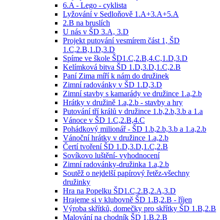
6.A - Lego - cyklista
Lyžování v Sedloňově 1.A+3.A+5.A
2.B na bruslích
U nás v ŠD 3.A, 3.D
Projekt putování vesmírem část 1, ŠD
1.C,2.B,1.D,3.D
Spíme ve škole ŠD1.C,2.B,4.C,1.D,3.D
Kelímková bitva ŠD 1.D,3.D,1.C,2.B
Paní Zima míří k nám do družinek
Zimní radovánky v ŠD 1.D,3.D
Zimní stavby s kamarády ve družince 1.a,2.b
Hrátky v družině 1.a,2.b - stavby a hry
Putování tří králů v družince 1.b,2.b,3.b a 1.a
Vánoce v ŠD 1.C,2.B,4.C
Pohádkový milionář - ŠD 1.b,2.b,3.b a 1.a,2.b
Vánoční hrátky v družince 1.a,2.b
Čertí tvoření ŠD 1.D,3.D,1.C,2.B
Sovíkovo luštění- vyhodnocení
Zimní radovánky-družinka 1.a,2.b
Soutěž o nejdelší papírový řetěz-všechny
družinky
Hra na Popelku ŠD1.C,2.B,2.A,3.D
Hrajeme si v klubovně ŠD 1.B,2.B - říjen
Výroba skřítků, domečky pro skřítky ŠD 1.B,2.B
Malování na chodník ŠD 1.B,2.B