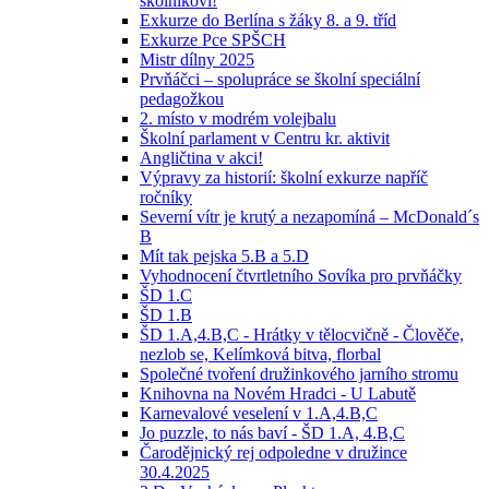
školníkovi!
Exkurze do Berlína s žáky 8. a 9. tříd
Exkurze Pce SPŠCH
Mistr dílny 2025
Prvňáčci – spolupráce se školní speciální
pedagožkou
2. místo v modrém volejbalu
Školní parlament v Centru kr. aktivit
Angličtina v akci!
Výpravy za historií: školní exkurze napříč
ročníky
Severní vítr je krutý a nezapomíná – McDonald´s
B
Mít tak pejska 5.B a 5.D
Vyhodnocení čtvrtletního Sovíka pro prvňáčky
ŠD 1.C
ŠD 1.B
ŠD 1.A,4.B,C - Hrátky v tělocvičně - Člověče,
nezlob se, Kelímková bitva, florbal
Společné tvoření družinkového jarního stromu
Knihovna na Novém Hradci - U Labutě
Karnevalové veselení v 1.A,4.B,C
Jo puzzle, to nás baví - ŠD 1.A, 4.B,C
Čarodějnický rej odpoledne v družince
30.4.2025