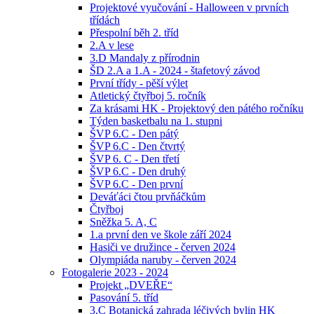
Projektové vyučování - Halloween v prvních
třídách
Přespolní běh 2. tříd
2.A v lese
3.D Mandaly z přírodnin
ŠD 2.A a 1.A - 2024 - štafetový závod
První třídy - pěší výlet
Atletický čtyřboj 5. ročník
Za krásami HK - Projektový den pátého ročníku
Týden basketbalu na 1. stupni
ŠVP 6.C - Den pátý
ŠVP 6.C - Den čtvrtý
ŠVP 6. C - Den třetí
ŠVP 6.C - Den druhý
ŠVP 6.C - Den první
Deváťáci čtou prvňáčkům
Čtyřboj
Sněžka 5. A, C
1.a první den ve škole září 2024
Hasiči ve družince - červen 2024
Olympiáda naruby - červen 2024
Fotogalerie 2023 - 2024
Projekt „DVEŘE“
Pasování 5. tříd
3.C Botanická zahrada léčivých bylin HK