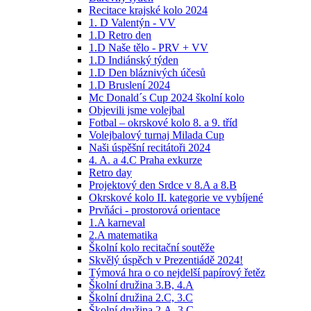
Recitace krajské kolo 2024
1. D Valentýn - VV
1.D Retro den
1.D Naše tělo - PRV + VV
1.D Indiánský týden
1.D Den bláznivých účesů
1.D Bruslení 2024
Mc Donald´s Cup 2024 školní kolo
Objevili jsme volejbal
Fotbal – okrskové kolo 8. a 9. tříd
Volejbalový turnaj Milada Cup
Naši úspěšní recitátoři 2024
4. A. a 4.C Praha exkurze
Retro day
Projektový den Srdce v 8.A a 8.B
Okrskové kolo II. kategorie ve vybíjené
Prvňáci - prostorová orientace
1.A karneval
2.A matematika
Školní kolo recitační soutěže
Skvělý úspěch v Prezentiádě 2024!
Týmová hra o co nejdelší papírový řetěz
Školní družina 3.B, 4.A
Školní družina 2.C, 3.C
Školní družina 2.A, 3.C