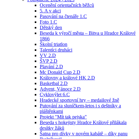
Ocenění orientačních běžců
5. A v akci
Pasování na čtenáře 1.C
Foto 1.C
Dětský den
Beseda k výročí města – Bitva u Hradce Králové
1866
Školní triatlon
Talentíci druháci
VV 2.D
ŠVP 2.D
Plavání 2.D
Mc Donald Cup 2.D
Královny a králové HK 2.D
Basketbal 2.D
Advent, Vánoce 2.D
Cyklovýlet 6.C
Hradecké sportovní hry – medailové žně
Putování za sluníčkem-letos i s deštníky a
pláštěnkami
Projekt "Mít tak pejska"
Beseda s hokejisty Hradce Králové přilákala
desítky žáků
Šatna pro dívky v novém kabátě – díky panu