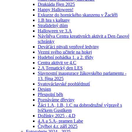
Drakiáda říjen 2025
Happy Halloween!
Exkurze do hornického skanzenu v Žacléři
1.B hra s kaštany
Strašidelný dům
Halloween ve 3.A
Návštěva Centra kreativních aktivit a Den časové
schránky
Deváťáci pitvali vepřové ledviny
Vezmi svého učitele na hokej
Hudební pohádka 1. a 2. třídy
Centra aktivit ve 4.C
2.A Tematický den LES
Slavnostní inaugurace žákovského parlamentu -
13. října 2025
Svatováclavské poohlédnutí
Design
Přespolní běh
Poznáváme dřeviny
Žáci 1.A, 1.B, 1.C na dobrodružné výpravě s
lvíčkem Gustíkem
Dožínky 2025 - 4.D
4.A a 5.A- pramen Labe
Čtyřboj 4.r. září 2025
Fotogalerie 2024 - 2025