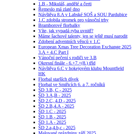
1.B - Mikuláš, andělé a čerti
Řemeslo má zlaté dno
Návštěva 8.A v Labské SOŠ a SOU Pardubice
1.C zdobila stromek pro vánoční trhy
Bramborové florbalky
Víte, jak vypadá ryba uvnitř?
Máme šachové talenty, jen se ještě musí narodit
Zdobení adventních věnců v 1.C
European Xmas Tree Decoration Exchange 2025
3.A + 4.C Part I
Vánoční pečení s rodiči ve 3.B
Okresní finále - 6.+7.+(8.) tříd
Návštěva 6.C v hokejovém klubu Mountfield
HK
Florbal starších dívek
Florbal ve Smiřicích 6. a 7. ročníků
ŠD 3.B, C - 2025
ŠD 3.A,B - 2025
ŠD 2.C, 4.D - 2025
ŠD 2.B,4.A - 2025
ŠD 1.C - 2025
ŠD 1.B - 2025
ŠD 1.A - 2025
ŠD 2.a,4.b,c - 2025
Malované prázdniny září 2025