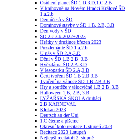
Osídlení planet ŠD 1.D,3.D,1.C,2.B
V knihovně na Novém Hradci Králové ŠD
1.a,2.b
Den účesů v ŠD
Dominové stavby v ŠD 1.B, 2.B, 3.B
Den vody v ŠD
ŠD 2.c 3.b-2022+2023
Hrátky v družince březen 2023
Puzzlemánie ŠD 1.a,2.b
U nás v ŠD 2.A,3.D
Dění v ŠD 1.B 2.B .3.B
Hvězdárna ŠD 2.A,3.D
V lesoparku ŠD 2.A,3.D
Čertí tvoření ŠD 1.B 2.B 3.B
Tvoření na vánoce ŠD 1.B 2.B 3.B
Hry a soutěže v tělocvičně 1.B 2.B .3.B
Halloween 1.B, 2.B, 3.B
LYŽAŘSKÁ ŠKOLA druháci
2.B KARNEVAL
Klokan 2023
Deutsch an der Uni
1.C čteme a píšeme
Okresní kolo recitace 1. stupeň 2023
Recitace 2023 1.stupeň
Nejlepší recitátoři 2. stupně