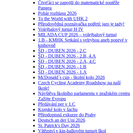
Čtvrťáci se zapojili do matematické soutěže
Pangea
Pohár rozhlasu 2026
To the World with UHK 2
Přírodovědná poznávačka potřetí: jaro je tady!
Volejbalový turnaj H IV
MILADA CUP 2026 – volejbalový turnaj
1.B - KMHK Setkání s velrybou aneb poprvé v
knihovně
ŠD - DUBEN 2026 - 2.C
ŠD - DUBEN 2026 - 2.B, 4.A
ŠD - DUBEN 2026 - 2.A, 4.C
ŠD - DUBEN 2026 - 1.B
ŠD - DUBEN 2026 - 1.A
McDonald´s cup - školní kolo 2026
Czech Cycling Academy Roadshow na naší
škole!
Návštěva školního parlamentu v pražském centru
Zažijte Evropu
Předávání per v 1.C
Krajské kolo v šachu
Přírodopisná exkurze do Prahy
Deutsch an der Uni 2026
St. Patrick's Day 2026
Vítězství v kin-ballovém turnaji škol