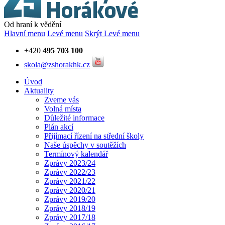
Od hraní k vědění
Hlavní menu
Levé menu
Skrýt Levé menu
+420
495 703 100
skola@zshorakhk.cz
Úvod
Aktuality
Zveme vás
Volná místa
Důležité informace
Plán akcí
Přijímací řízení na střední školy
Naše úspěchy v soutěžích
Termínový kalendář
Zprávy 2023/24
Zprávy 2022/23
Zprávy 2021/22
Zprávy 2020/21
Zprávy 2019/20
Zprávy 2018/19
Zprávy 2017/18