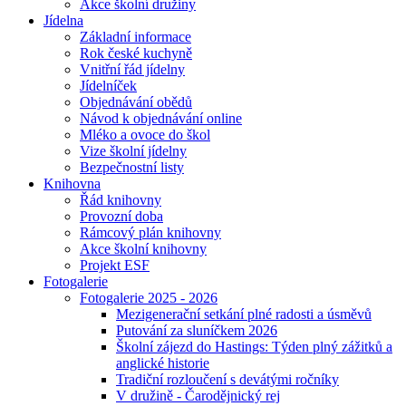
Akce školní družiny
Jídelna
Základní informace
Rok české kuchyně
Vnitřní řád jídelny
Jídelníček
Objednávání obědů
Návod k objednávání online
Mléko a ovoce do škol
Vize školní jídelny
Bezpečnostní listy
Knihovna
Řád knihovny
Provozní doba
Rámcový plán knihovny
Akce školní knihovny
Projekt ESF
Fotogalerie
Fotogalerie 2025 - 2026
Mezigenerační setkání plné radosti a úsměvů
Putování za sluníčkem 2026
Školní zájezd do Hastings: Týden plný zážitků a
anglické historie
Tradiční rozloučení s devátými ročníky
V družině - Čarodějnický rej