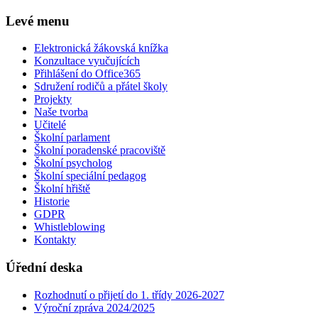
Levé menu
Elektronická žákovská knížka
Konzultace vyučujících
Přihlášení do Office365
Sdružení rodičů a přátel školy
Projekty
Naše tvorba
Učitelé
Školní parlament
Školní poradenské pracoviště
Školní psycholog
Školní speciální pedagog
Školní hřiště
Historie
GDPR
Whistleblowing
Kontakty
Úřední deska
Rozhodnutí o přijetí do 1. třídy 2026-2027
Výroční zpráva 2024/2025