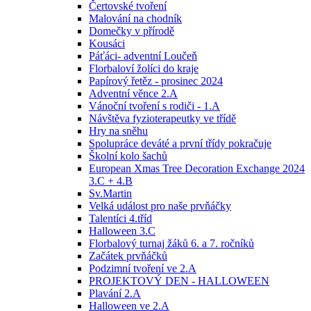
Čertovské tvoření
Malování na chodník
Domečky v přírodě
Kousáci
Páťáci- adventní Loučeň
Florbaloví žolíci do kraje
Papírový řetěz - prosinec 2024
Adventní věnce 2.A
Vánoční tvoření s rodiči - 1.A
Návštěva fyzioterapeutky ve třídě
Hry na sněhu
Spolupráce deváté a první třídy pokračuje
Školní kolo šachů
European Xmas Tree Decoration Exchange 2024
3.C + 4.B
Sv.Martin
Velká událost pro naše prvňáčky
Talentíci 4.tříd
Halloween 3.C
Florbalový turnaj žáků 6. a 7. ročníků
Začátek prvňáčků
Podzimní tvoření ve 2.A
PROJEKTOVÝ DEN - HALLOWEEN
Plavání 2.A
Halloween ve 2.A