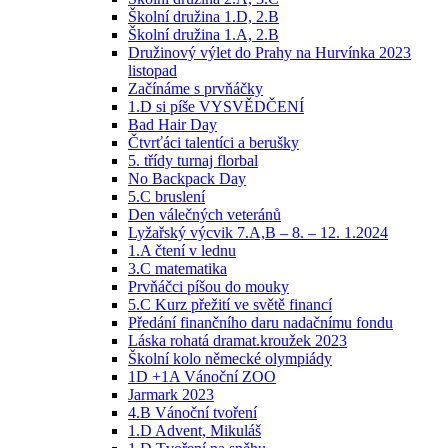
Školní družina 1.D, 2.B
Školní družina 1.A, 2.B
Družinový výlet do Prahy na Hurvínka 2023
listopad
Začínáme s prvňáčky
1.D si píše VYSVĚDČENÍ
Bad Hair Day
Čtvrťáci talentíci a berušky
5. třídy turnaj florbal
No Backpack Day
5.C bruslení
Den válečných veteránů
Lyžařský výcvik 7.A,B – 8. – 12. 1.2024
1.A čtení v lednu
3.C matematika
Prvňáčci píšou do mouky
5.C Kurz přežití ve světě financí
Předání finančního daru nadačnímu fondu
Láska rohatá dramat.kroužek 2023
Školní kolo německé olympiády
1D +1A Vánoční ZOO
Jarmark 2023
4.B Vánoční tvoření
1.D Advent, Mikuláš