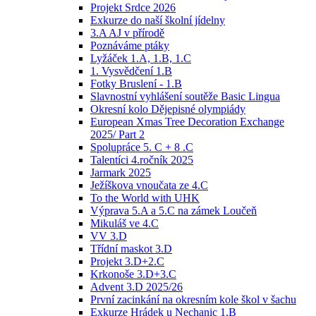
Projekt Srdce 2026
Exkurze do naší školní jídelny
3.A AJ v přírodě
Poznáváme ptáky
Lyžáček 1.A, 1.B, 1.C
1. Vysvědčení 1.B
Fotky Bruslení - 1.B
Slavnostní vyhlášení soutěže Basic Lingua
Okresní kolo Dějepisné olympiády
European Xmas Tree Decoration Exchange
2025/ Part 2
Spolupráce 5. C + 8 .C
Talentíci 4.ročník 2025
Jarmark 2025
Ježíškova vnoučata ze 4.C
To the World with UHK
Výprava 5.A a 5.C na zámek Loučeň
Mikuláš ve 4.C
VV 3.D
Třídní maskot 3.D
Projekt 3.D+2.C
Krkonoše 3.D+3.C
Advent 3.D 2025/26
První zacinkání na okresním kole škol v šachu
Exkurze Hrádek u Nechanic 1.B