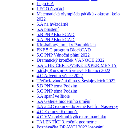
Lego 6.A
LEGO čtvrťáci
Matematická olympiáda páťáků - okresní kolo
2022
5.A na hvězdárně
5.A bruslení
5.B PNP BlockCAD
5.A PNP BlockCAD
Kin-ballový turnaj v Pardubicích
PNP 5.C program BlockCAD
5.C PNP Vánoční přání 2022
Dramatický kroužek VÁNOCE 2022
5.A UHK ČERTOVSKÉ EXPERIMENTY
5.třídy Kurz přežití ve světě financí 2022
4.C Adventní věnce 2022
Třeťáci- vánoční dílna v Šestajovicích 2022
5.B PNP téma Podzim
5.C PNP téma Podzim
5.A spaní ve škole
5.A Galerie moderního umění
4.A a 4.C exkurze do země Keltů - Nasavrky
4.C Exkurze Krkonoše
4.C VV podzimní kytice pro maminku
TALENTÍCI 3. ročník geometrie
Poznávačka DRAVCI 2022 losování