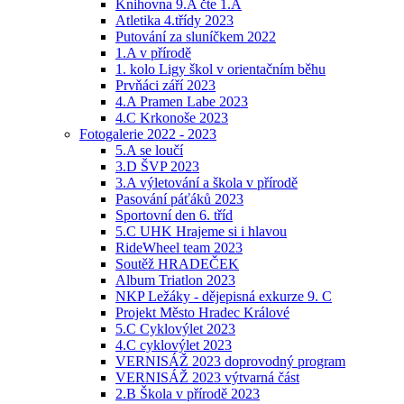
Knihovna 9.A čte 1.A
Atletika 4.třídy 2023
Putování za sluníčkem 2022
1.A v přírodě
1. kolo Ligy škol v orientačním běhu
Prvňáci září 2023
4.A Pramen Labe 2023
4.C Krkonoše 2023
Fotogalerie 2022 - 2023
5.A se loučí
3.D ŠVP 2023
3.A výletování a škola v přírodě
Pasování páťáků 2023
Sportovní den 6. tříd
5.C UHK Hrajeme si i hlavou
RideWheel team 2023
Soutěž HRADEČEK
Album Triatlon 2023
NKP Ležáky - dějepisná exkurze 9. C
Projekt Město Hradec Králové
5.C Cyklovýlet 2023
4.C cyklovýlet 2023
VERNISÁŽ 2023 doprovodný program
VERNISÁŽ 2023 výtvarná část
2.B Škola v přírodě 2023