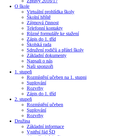
Zprávy 2016/17
O škole
Virtuální prohlídka školy
Školní hřiště
Zájmová činnost
Telefonní kontakty
Různé formuláře ke stažení
Zápis do 1. tříd
Školská rada
Sdružení rodičů a přátel školy
Základní dokumenty
Napsali o nás
Naši sponzoři
1. stupeň
Rozmístění učeben na 1. stupni
Suplování
Rozvrhy
Zápis do 1. tříd
2. stupeň
Rozmístění učeben
Suplování
Rozvrhy
Družina
Základní informace
Vnitřní řád ŠD