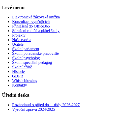
Levé menu
Elektronická žákovská knížka
Konzultace vyučujících
Přihlášení do Office365
Sdružení rodičů a přátel školy
Projekty
Naše tvorba
Učitelé
Školní parlament
Školní poradenské pracoviště
Školní psycholog
Školní speciální pedagog
Školní hřiště
Historie
GDPR
Whistleblowing
Kontakty
Úřední deska
Rozhodnutí o přijetí do 1. třídy 2026-2027
Výroční zpráva 2024/2025