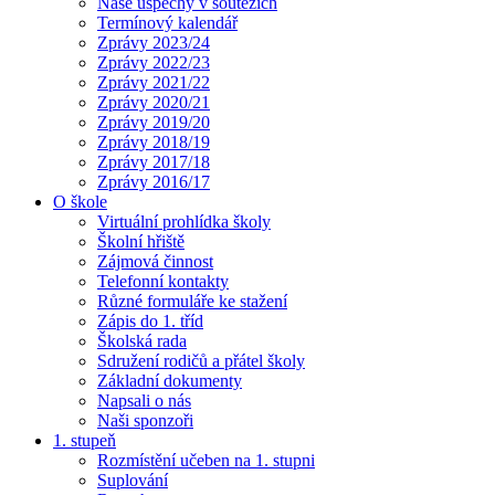
Naše úspěchy v soutěžích
Termínový kalendář
Zprávy 2023/24
Zprávy 2022/23
Zprávy 2021/22
Zprávy 2020/21
Zprávy 2019/20
Zprávy 2018/19
Zprávy 2017/18
Zprávy 2016/17
O škole
Virtuální prohlídka školy
Školní hřiště
Zájmová činnost
Telefonní kontakty
Různé formuláře ke stažení
Zápis do 1. tříd
Školská rada
Sdružení rodičů a přátel školy
Základní dokumenty
Napsali o nás
Naši sponzoři
1. stupeň
Rozmístění učeben na 1. stupni
Suplování