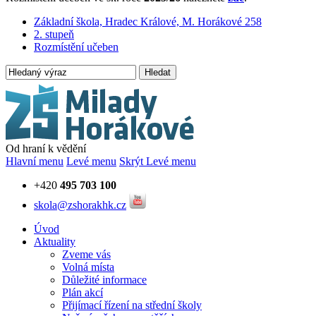
Základní škola, Hradec Králové, M. Horákové 258
2. stupeň
Rozmístění učeben
Hledat
Od hraní k vědění
Hlavní menu
Levé menu
Skrýt Levé menu
+420
495 703 100
skola@zshorakhk.cz
Úvod
Aktuality
Zveme vás
Volná místa
Důležité informace
Plán akcí
Přijímací řízení na střední školy