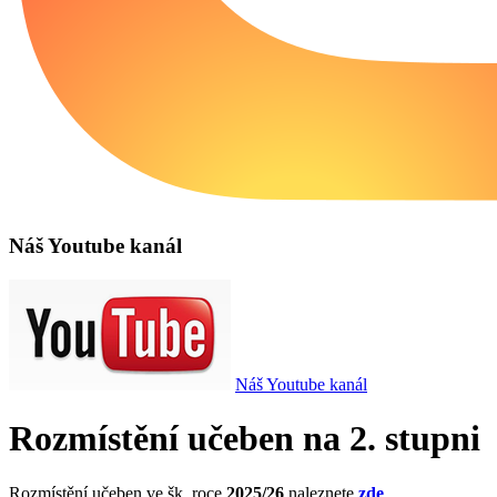
Náš Youtube kanál
Náš Youtube kanál
Rozmístění učeben na 2. stupni
Rozmístění učeben ve šk. roce
2025/26
naleznete
zde
.