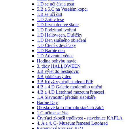
1.D se učí číst a psát
5.B a 5.C na Veselém kopci
1.B se učí číst
1.D Září v lese
1.D První den ve škole
1.D Podzimní tvoření
1.D Halloween, Dušičky
1.D Den slušného oblečení
1.D Čtení s deváťaky
1.D Barbie den
1.D Adventní věnce
Hodina pohybu navíc
3. třídy HALLOWEEN
3.B výlet do Šestajovic
3.B jablíčkový den
3.B Když vyučují studenti PdF
4.B a 4.D Galerie moderního umění
4.B a 4.D Letohrad muzeum řemesel
1.A Slavnostní předání slabikáře
Barbie Day
Okrskové kolo florbalu starších žáků
1.C učíme se číst
Čtvrťáci zkouší trpělivost - stavebnice KAPLA
4. A a 4. C- Muzeum řemesel Letohrad
Keramický kroužek 2023