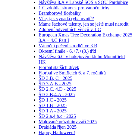
Návštěva 8.A v Labské SOŠ a SOU Pardubice
1.C zdobila stromek pro vánoční trhy
Bramborové florbalky
Víte, jak vypadá ryba uvnitř?
Máme šachové talenty, jen se ještě musí narodit
Zdobení adventních věnců v 1.C
European Xmas Tree Decoration Exchange 2025
3.A + 4.C Part I
Vánoční pečení s rodiči ve 3.B
Okresní finále - 6.+7.+(8.) tříd
Návštěva 6.C v hokejovém klubu Mountfield
HK
Florbal starších dívek
Florbal ve Smiřicích 6. a 7. ročníků
ŠD 3.B, C - 2025
ŠD 3.A,B - 2025
ŠD 2.C, 4.D - 2025
ŠD 2.B,4.A - 2025
ŠD 1.C - 2025
ŠD 1.B - 2025
ŠD 1.A - 2025
ŠD 2.a,4.b,c - 2025
Malované prázdniny září 2025
Drakiáda říjen 2025
Happy Halloween!