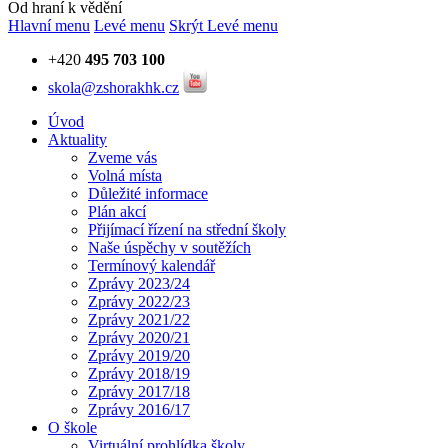
Od hraní k vědění
Hlavní menu
Levé menu
Skrýt Levé menu
+420
495 703 100
skola@zshorakhk.cz
Úvod
Aktuality
Zveme vás
Volná místa
Důležité informace
Plán akcí
Přijímací řízení na střední školy
Naše úspěchy v soutěžích
Termínový kalendář
Zprávy 2023/24
Zprávy 2022/23
Zprávy 2021/22
Zprávy 2020/21
Zprávy 2019/20
Zprávy 2018/19
Zprávy 2017/18
Zprávy 2016/17
O škole
Virtuální prohlídka školy