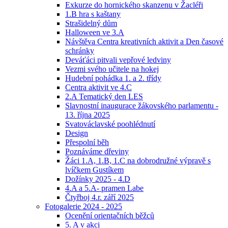
Exkurze do hornického skanzenu v Žacléři
1.B hra s kaštany
Strašidelný dům
Halloween ve 3.A
Návštěva Centra kreativních aktivit a Den časové
schránky
Deváťáci pitvali vepřové ledviny
Vezmi svého učitele na hokej
Hudební pohádka 1. a 2. třídy
Centra aktivit ve 4.C
2.A Tematický den LES
Slavnostní inaugurace žákovského parlamentu -
13. října 2025
Svatováclavské poohlédnutí
Design
Přespolní běh
Poznáváme dřeviny
Žáci 1.A, 1.B, 1.C na dobrodružné výpravě s
lvíčkem Gustíkem
Dožínky 2025 - 4.D
4.A a 5.A- pramen Labe
Čtyřboj 4.r. září 2025
Fotogalerie 2024 - 2025
Ocenění orientačních běžců
5. A v akci