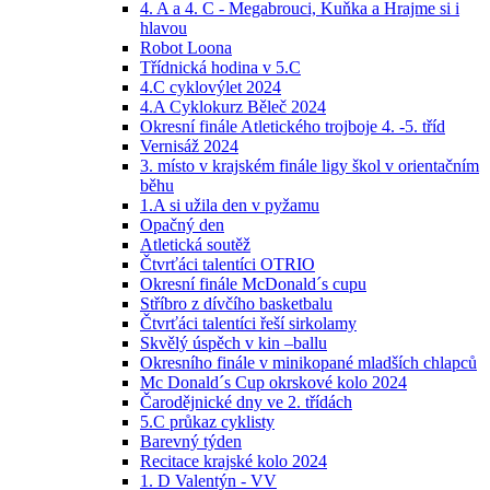
4. A a 4. C - Megabrouci, Kuňka a Hrajme si i
hlavou
Robot Loona
Třídnická hodina v 5.C
4.C cyklovýlet 2024
4.A Cyklokurz Běleč 2024
Okresní finále Atletického trojboje 4. -5. tříd
Vernisáž 2024
3. místo v krajském finále ligy škol v orientačním
běhu
1.A si užila den v pyžamu
Opačný den
Atletická soutěž
Čtvrťáci talentíci OTRIO
Okresní finále McDonald´s cupu
Stříbro z dívčího basketbalu
Čtvrťáci talentíci řeší sirkolamy
Skvělý úspěch v kin –ballu
Okresního finále v minikopané mladších chlapců
Mc Donald´s Cup okrskové kolo 2024
Čarodějnické dny ve 2. třídách
5.C průkaz cyklisty
Barevný týden
Recitace krajské kolo 2024
1. D Valentýn - VV