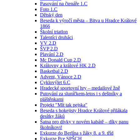
Pasování na čtenáře 1.C
Foto 1.C
Dětský den
Beseda k výročí města – Bitva u Hradce Králové
1866
Školní triatlon
Talentíci druháci
VV 2.D
ŠVP 2.D
Plavání 2.D
Mc Donald Cup 2.D
Královny a králové HK 2.D
Basketbal 2.D
Advent, Vánoce 2.D
Cyklovýlet 6.C
Hradecké sportovní hry – medailové žně
Putování za sluníčkem-letos i s deštníky a
pláštěnkami
Projekt "Mít tak pejska"
Beseda s hokejisty Hradce Králové přilákala
desítky žáků
Šatna pro dívky v novém kabátě – díky panu
školníkovi!
Exkurze do Berlína s žáky 8. a 9. tříd
Exkurze Pce SPŠCH