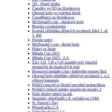
2D - Hraní venku
Čarodky ve ŠD na Horákovce
Okresní kolo ve volejbal dívek
Čarodějnice na Horákovce
McDonald's cup - okrskové kolo
Beseda s exekutorem
Krajská přehlídka dětských recitátorů žáků 2. až
5. tříd
Projekt srdce
McDonald´s cup - školní kolo
Hokej ve škole
Milada Cup 2025
Milada Cup 2025 - 2.A
Žáci 3.D, 5.B a 5.D zasadili svůj vánoční
stromeček do hradeckých lesů
Bronzová medaile z kin -ballového turnaje škol
Okresní kolo přehlídky dětských recitátorů 1. a 2.
věkové kategorie
Prňáčci pracují se školní speciální pedagožkou
Prvňáčci trénují slabiky psaním do mouky 2
Naše dopisy mluví za nás
Skupinky němčinářů z 8. ročníků na UHK
St. Patrick's Day
Přespávačka 2.A
Výlet Nechanice 1.C