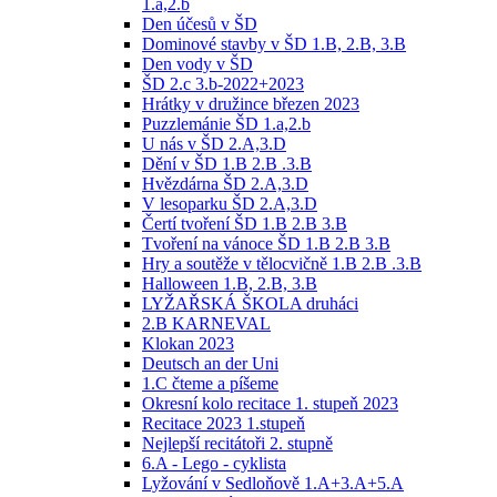
1.a,2.b
Den účesů v ŠD
Dominové stavby v ŠD 1.B, 2.B, 3.B
Den vody v ŠD
ŠD 2.c 3.b-2022+2023
Hrátky v družince březen 2023
Puzzlemánie ŠD 1.a,2.b
U nás v ŠD 2.A,3.D
Dění v ŠD 1.B 2.B .3.B
Hvězdárna ŠD 2.A,3.D
V lesoparku ŠD 2.A,3.D
Čertí tvoření ŠD 1.B 2.B 3.B
Tvoření na vánoce ŠD 1.B 2.B 3.B
Hry a soutěže v tělocvičně 1.B 2.B .3.B
Halloween 1.B, 2.B, 3.B
LYŽAŘSKÁ ŠKOLA druháci
2.B KARNEVAL
Klokan 2023
Deutsch an der Uni
1.C čteme a píšeme
Okresní kolo recitace 1. stupeň 2023
Recitace 2023 1.stupeň
Nejlepší recitátoři 2. stupně
6.A - Lego - cyklista
Lyžování v Sedloňově 1.A+3.A+5.A