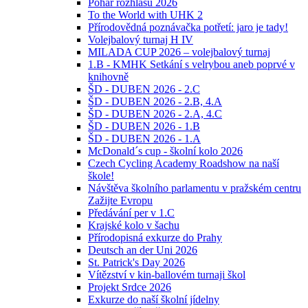
Pohár rozhlasu 2026
To the World with UHK 2
Přírodovědná poznávačka potřetí: jaro je tady!
Volejbalový turnaj H IV
MILADA CUP 2026 – volejbalový turnaj
1.B - KMHK Setkání s velrybou aneb poprvé v
knihovně
ŠD - DUBEN 2026 - 2.C
ŠD - DUBEN 2026 - 2.B, 4.A
ŠD - DUBEN 2026 - 2.A, 4.C
ŠD - DUBEN 2026 - 1.B
ŠD - DUBEN 2026 - 1.A
McDonald´s cup - školní kolo 2026
Czech Cycling Academy Roadshow na naší
škole!
Návštěva školního parlamentu v pražském centru
Zažijte Evropu
Předávání per v 1.C
Krajské kolo v šachu
Přírodopisná exkurze do Prahy
Deutsch an der Uni 2026
St. Patrick's Day 2026
Vítězství v kin-ballovém turnaji škol
Projekt Srdce 2026
Exkurze do naší školní jídelny