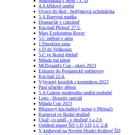
Matematika v běhu 7.C,D
4.A křídové umění
Ovoce do škol - bedýnková ochutnávka
5.A Barevná matika
Dramaťák v cukrárně
Kin-ball Přelouč 27.5.
Mars Exploration Rover
5.C měření v atriu
1.Dpodzim zima
1.D do Velikonoc
5.C ve školní jídelně
Milada má talent
McDonald's Cup - okres 2023
Exkurze do Poslanecké sněmovny
Kin-ball 22.4.
Výtvarný kroužek s keramikou 2023
Paní učitelky dětem
5.A Galerie moderního umění podruhé
Lego - Honzův speciál
Milada Cup 2023
Březnový kin-ballový turnaj v Přelouči
Karneval ve školní družině
Ukaž, co umíš - v družině 1.a,2.b
Osídlení planet ŠD 1.D,3.D,1.C,2.B
V knihovně na Novém Hradci Králové ŠD