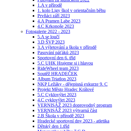
1.A v přírodě
1. kolo Ligy škol v orientačním běhu
Prvňáci září 2023
4.A Pramen Labe 2023
4.C Krkonoše 2023
Fotogalerie 2022 - 2023
5.A se loučí
3.D ŠVP 2023
3.A výletování a škola v přírodě
Pasování páťáků 2023
Sportovní den 6. tříd
5.C UHK Hrajeme si i hlavou
RideWheel team 2023
Soutěž HRADEČEK
Album Triatlon 2023
NKP Ležáky - dějepisná exkurze 9. C
Projekt Město Hradec Králové
5.C Cyklovýlet 2023
4.C cyklovýlet 2023
VERNISÁŽ 2023 doprovodný program
VERNISÁŽ 2023 výtvarná část
2.B Škola v přírodě 2023
Hradecké sportovní dny 2023 - atletika
Dětský den 1.tříd