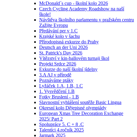
McDonald´s cup - školní kolo 2026
Czech Cycling Academy Roadshow na naší
škole!
Návštěva školního parlamentu v pražském centru
Zažijte Evropu
Předávání per v 1.C
Krajské kolo v šachu
Přírodopisná exkurze do Prahy
Deutsch an der Uni 2026
St. Patrick's Day 2026
Vítězství v kin-ballovém turnaji škol
Projekt Srdce 2026
Exkurze do naší školní jídelny
3.A AJ v přírodě
Poznáváme ptáky
Lyžáček 1.A, 1.B, 1.C
1. Vysvědčení 1.B
Fotky Bruslení - 1.B
Slavnostní vyhlášení soutěže Basic Lingua
Okresní kolo Dějepisné olympiády
European Xmas Tree Decoration Exchange
2025/ Part 2
Spolupráce 5. C + 8 .C
Talentíci 4.ročník 2025
Jarmark 2025