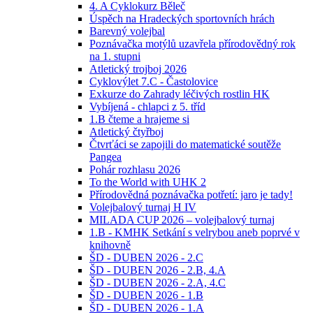
4. A Cyklokurz Běleč
Úspěch na Hradeckých sportovních hrách
Barevný volejbal
Poznávačka motýlů uzavřela přírodovědný rok
na 1. stupni
Atletický trojboj 2026
Cyklovýlet 7.C - Častolovice
Exkurze do Zahrady léčivých rostlin HK
Vybíjená - chlapci z 5. tříd
1.B čteme a hrajeme si
Atletický čtyřboj
Čtvrťáci se zapojili do matematické soutěže
Pangea
Pohár rozhlasu 2026
To the World with UHK 2
Přírodovědná poznávačka potřetí: jaro je tady!
Volejbalový turnaj H IV
MILADA CUP 2026 – volejbalový turnaj
1.B - KMHK Setkání s velrybou aneb poprvé v
knihovně
ŠD - DUBEN 2026 - 2.C
ŠD - DUBEN 2026 - 2.B, 4.A
ŠD - DUBEN 2026 - 2.A, 4.C
ŠD - DUBEN 2026 - 1.B
ŠD - DUBEN 2026 - 1.A