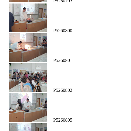
P5260793
P5260800
P5260801
P5260802
P5260805