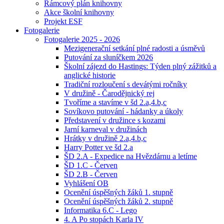
Rámcový plán knihovny
Akce školní knihovny
Projekt ESF
Fotogalerie
Fotogalerie 2025 - 2026
Mezigenerační setkání plné radosti a úsměvů
Putování za sluníčkem 2026
Školní zájezd do Hastings: Týden plný zážitků a
anglické historie
Tradiční rozloučení s devátými ročníky
V družině - Čarodějnický rej
Tvoříme a stavíme v šd 2.a,4.b,c
Sovíkovo putování - hádanky a úkoly
Představení v družince s kozami
Jarní karneval v družinách
Hrátky v družině 2.a,4.b,c
Harry Potter ve šd 2.a
ŠD 2.A - Expedice na Hvězdárnu a letíme
ŠD 1.C - Červen
ŠD 2.B - Červen
Vyhlášení OB
Ocenění úspěšných žáků 1. stupně
Ocenění úspěšných žáků 2. stupně
Informatika 6.C - Lego
4. A Po stopách Karla IV