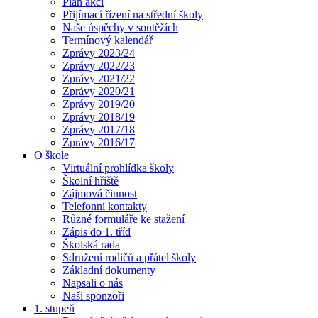
Plán akcí
Přijímací řízení na střední školy
Naše úspěchy v soutěžích
Termínový kalendář
Zprávy 2023/24
Zprávy 2022/23
Zprávy 2021/22
Zprávy 2020/21
Zprávy 2019/20
Zprávy 2018/19
Zprávy 2017/18
Zprávy 2016/17
O škole
Virtuální prohlídka školy
Školní hřiště
Zájmová činnost
Telefonní kontakty
Různé formuláře ke stažení
Zápis do 1. tříd
Školská rada
Sdružení rodičů a přátel školy
Základní dokumenty
Napsali o nás
Naši sponzoři
1. stupeň