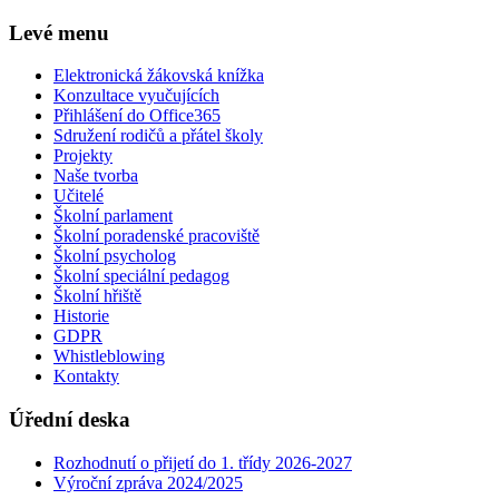
Levé menu
Elektronická žákovská knížka
Konzultace vyučujících
Přihlášení do Office365
Sdružení rodičů a přátel školy
Projekty
Naše tvorba
Učitelé
Školní parlament
Školní poradenské pracoviště
Školní psycholog
Školní speciální pedagog
Školní hřiště
Historie
GDPR
Whistleblowing
Kontakty
Úřední deska
Rozhodnutí o přijetí do 1. třídy 2026-2027
Výroční zpráva 2024/2025