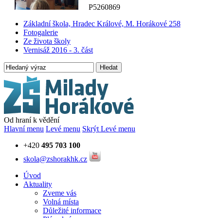
P5260869
Základní škola, Hradec Králové, M. Horákové 258
Fotogalerie
Ze života školy
Vernisáž 2016 - 3. část
Hledat
Od hraní k vědění
Hlavní menu
Levé menu
Skrýt Levé menu
+420
495 703 100
skola@zshorakhk.cz
Úvod
Aktuality
Zveme vás
Volná místa
Důležité informace