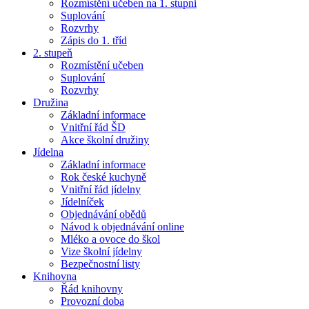
Rozmístění učeben na 1. stupni
Suplování
Rozvrhy
Zápis do 1. tříd
2. stupeň
Rozmístění učeben
Suplování
Rozvrhy
Družina
Základní informace
Vnitřní řád ŠD
Akce školní družiny
Jídelna
Základní informace
Rok české kuchyně
Vnitřní řád jídelny
Jídelníček
Objednávání obědů
Návod k objednávání online
Mléko a ovoce do škol
Vize školní jídelny
Bezpečnostní listy
Knihovna
Řád knihovny
Provozní doba