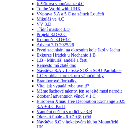
Ježíškova vnoučata ze 4.C
To the World with UHK
Výprava 5.A a 5.C na zámek Loučeň
Mikuláš ve 4.C
VV 3.D
Třídní maskot 3.D
Projekt 3.D+2.C
Krkonoše 3.D+3.C
Advent 3.D 2025/26
První zacinkání na okresním kole škol v šachu
Exkurze Hrádek u Nechanic 1.B
1.B - Mikuláš, andělé a čerti
Řemeslo má zlaté dno
Návštěva 8.A v Labské SOŠ a SOU Pardubice
1.C zdobila stromek pro vánoční trhy
Bramborové florbalky
Víte, jak vypadá ryba uvnitř?
Máme šachové talenty, jen se ještě musí narodit
Zdobení adventních věnců v 1.C
European Xmas Tree Decoration Exchange 2025
3.A + 4.C Part I
Vánoční pečení s rodiči ve 3.B
Okresní finále - 6.+7.+(8.) tříd
Návštěva 6.C v hokejovém klubu Mountfield
HK