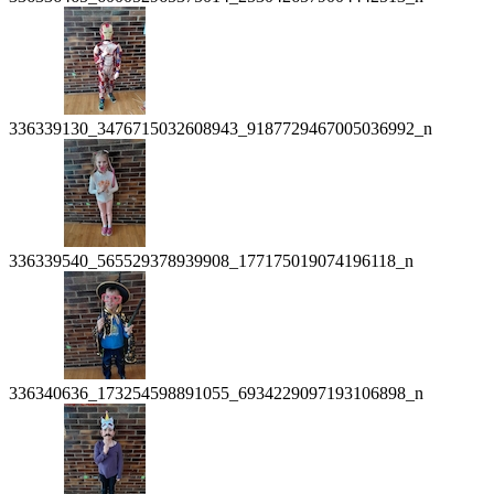
336339130_3476715032608943_9187729467005036992_n
336339540_565529378939908_177175019074196118_n
336340636_173254598891055_6934229097193106898_n