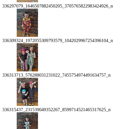
336297079_1646507882450205_3705765822983424926_n
336309324_1972055309793579_1042029967254396104_n
336313713_576288031231022_7455754974491634757_n
336315437_231539049352267_8599714521465317625_n