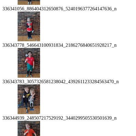
336341056_886404312650876_5240196377264147636_n
336343778_546643100931834_2186276840651928217_n
336343783_3057326581238042_4392611233284563470_n
336344939_248507217529192_3440299505530501639_n