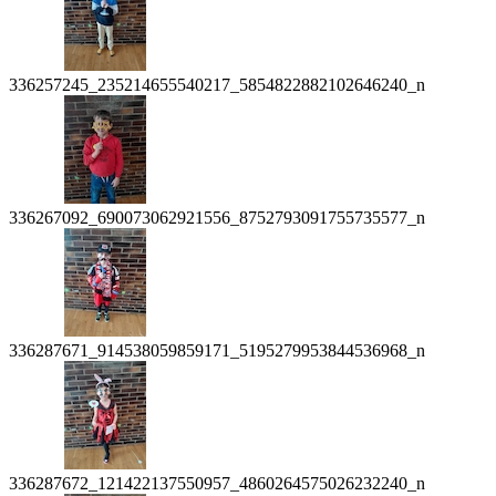
336257245_235214655540217_5854822882102646240_n
336267092_690073062921556_8752793091755735577_n
336287671_914538059859171_5195279953844536968_n
336287672_121422137550957_4860264575026232240_n