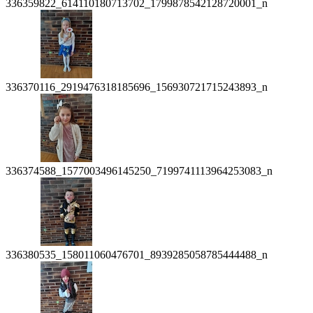
336359822_614110180713702_1799878542128720001_n
336370116_2919476318185696_156930721715243893_n
336374588_1577003496145250_7199741113964253083_n
336380535_158011060476701_8939285058785444488_n