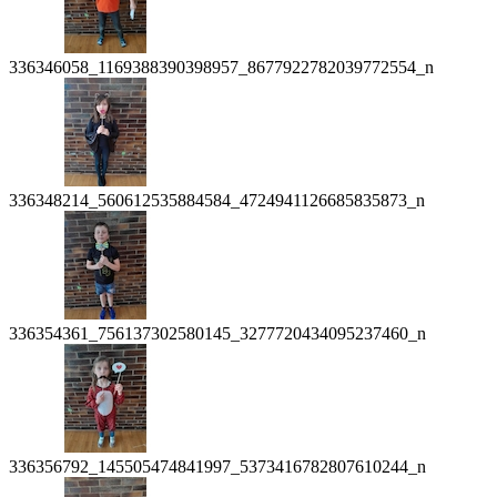
336346058_1169388390398957_8677922782039772554_n
336348214_560612535884584_4724941126685835873_n
336354361_756137302580145_3277720434095237460_n
336356792_145505474841997_5373416782807610244_n