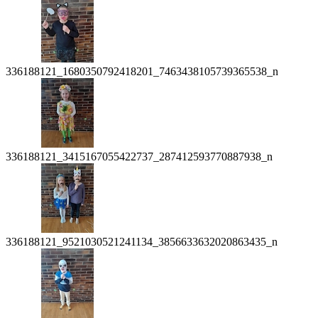
336188121_1680350792418201_7463438105739365538_n
336188121_3415167055422737_287412593770887938_n
336188121_9521030521241134_3856633632020863435_n