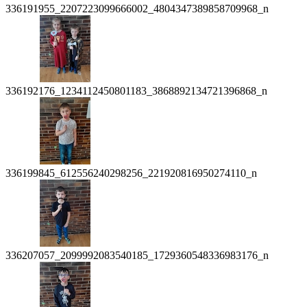
336191955_2207223099666002_4804347389858709968_n
336192176_1234112450801183_3868892134721396868_n
336199845_612556240298256_221920816950274110_n
336207057_2099992083540185_1729360548336983176_n