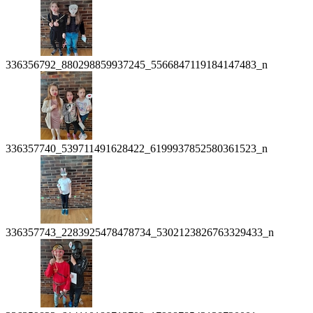
336356792_880298859937245_5566847119184147483_n
336357740_539711491628422_6199937852580361523_n
336357743_2283925478478734_5302123826763329433_n