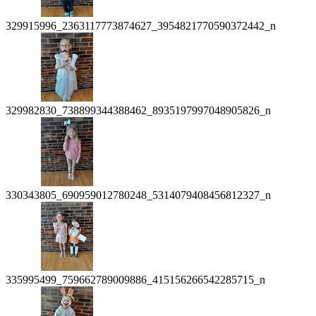
329915996_2363117773874627_3954821770590372442_n
329982830_738899344388462_8935197997048905826_n
330343805_690959012780248_5314079408456812327_n
335995499_759662789009886_415156266542285715_n