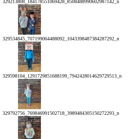
329213808_184178551069428_8508488990602987142_n
329534845_707199064488092_1043398487384287292_n
329598104_1291729851688199_7942428014629729513_n
329792756_769846991502718_3989484305150272293_n