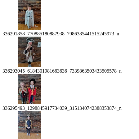
336291858_770885180887938_7986385441515245973_n
336293045_6184301981663636_7339863503433505578_n
336295493_1298845917734039_3151340742388353874_n