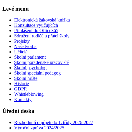
Levé menu
Elektronická žákovská knížka
Konzultace vyučujících
Přihlášení do Office365
Sdružení rodičů a přátel školy
Projekty
Naše tvorba
Učitelé
Školní parlament
Školní poradenské pracoviště
Školní psycholog
Školní speciální pedagog
Školní hřiště
Historie
GDPR
Whistleblowing
Kontakty
Úřední deska
Rozhodnutí o přijetí do 1. třídy 2026-2027
Výroční zpráva 2024/2025