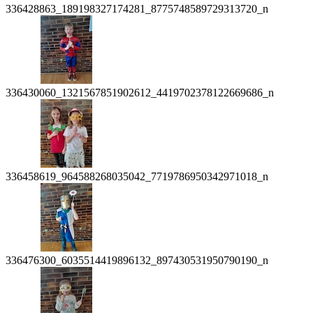
336428863_189198327174281_8775748589729313720_n
336430060_1321567851902612_4419702378122669686_n
336458619_964588268035042_7719786950342971018_n
336476300_6035514419896132_897430531950790190_n