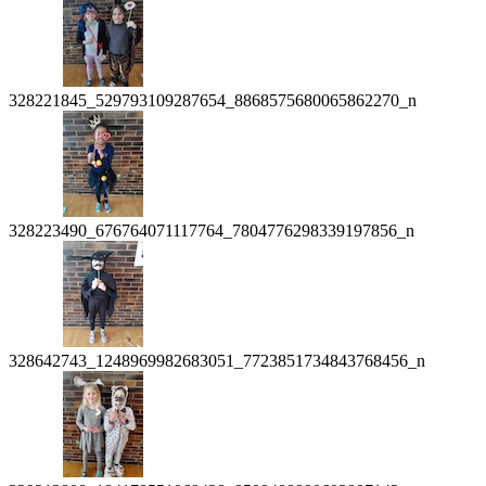
328221845_529793109287654_8868575680065862270_n
328223490_676764071117764_7804776298339197856_n
328642743_1248969982683051_7723851734843768456_n