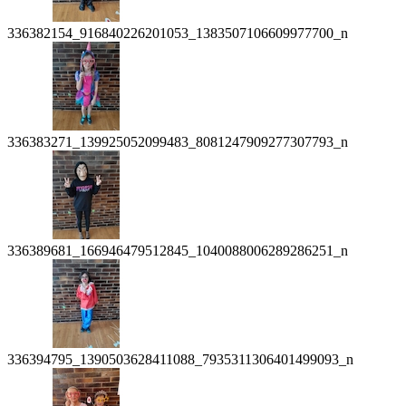
336382154_916840226201053_1383507106609977700_n
336383271_139925052099483_8081247909277307793_n
336389681_166946479512845_1040088006289286251_n
336394795_1390503628411088_7935311306401499093_n