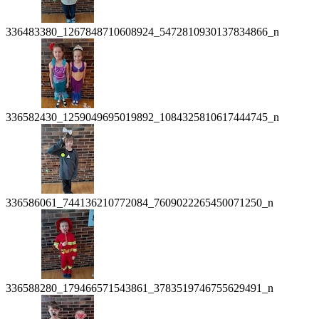
336483380_1267848710608924_5472810930137834866_n
336582430_1259049695019892_1084325810617444745_n
336586061_744136210772084_7609022265450071250_n
336588280_179466571543861_3783519746755629491_n