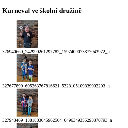
Karneval ve školní družině
326940660_542990261297782_1597409073877043972_n
327677890_605263767816621_5328105109839902203_n
327943469_1381883645962564_6496349355293370793_n