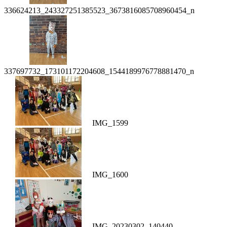
336624213_243327251385523_3673816085708960454_n
337697732_173101172204608_1544189976778881470_n
IMG_1599
IMG_1600
IMG_20230302_140440