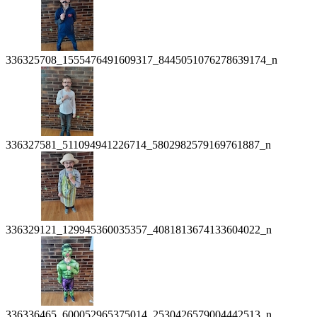
336325708_1555476491609317_8445051076278639174_n
336327581_511094941226714_5802982579169761887_n
336329121_129945360035357_4081813674133604022_n
336336465_600052965375014_2530426579004442513_n