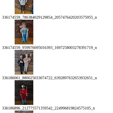
336174559_786384029129854_2057476420203575955_n
336174559_959976695016393_1697258003278391719_n
336186061_880025033074722_6392897632653932651_n
336186896_212775571359542_224996819824575105_n