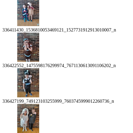
336411430_1536810053469121_1527731912913010007_n
336422552_1475598176299974_7671130613091106202_n
336427199_749123103255999_7603745999012260736_n