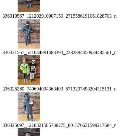
336319567_121202910907150_2715586191061828703_n
336321567_541044881483393_2282884450934485561_n
336325260_740694094368403_5713297498204315131_n
336325697_1218321585738275_801576631598217684_n