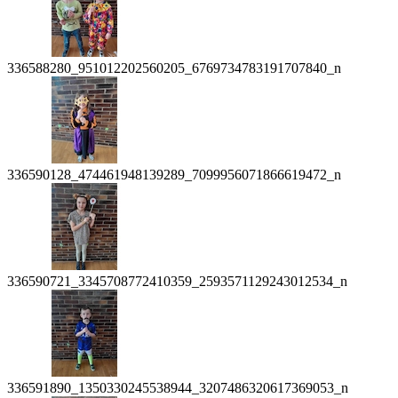
336588280_951012202560205_6769734783191707840_n
336590128_474461948139289_7099956071866619472_n
336590721_3345708772410359_2593571129243012534_n
336591890_1350330245538944_3207486320617369053_n