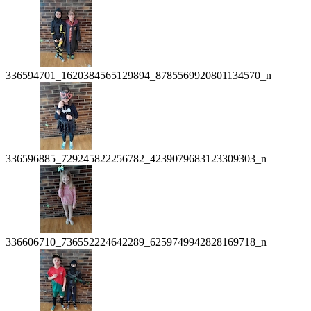
336594701_1620384565129894_8785569920801134570_n
336596885_729245822256782_4239079683123309303_n
336606710_736552224642289_6259749942828169718_n