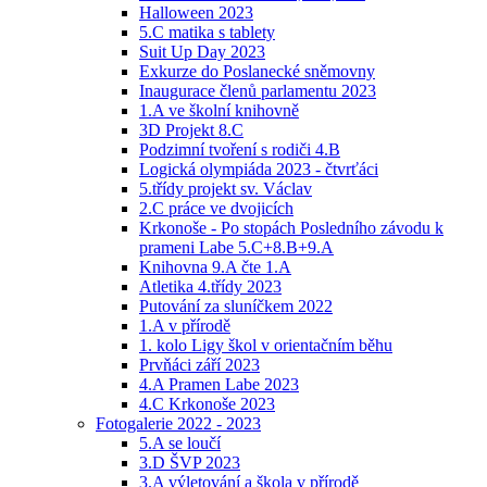
Halloween 2023
5.C matika s tablety
Suit Up Day 2023
Exkurze do Poslanecké sněmovny
Inaugurace členů parlamentu 2023
1.A ve školní knihovně
3D Projekt 8.C
Podzimní tvoření s rodiči 4.B
Logická olympiáda 2023 - čtvrťáci
5.třídy projekt sv. Václav
2.C práce ve dvojicích
Krkonoše - Po stopách Posledního závodu k
prameni Labe 5.C+8.B+9.A
Knihovna 9.A čte 1.A
Atletika 4.třídy 2023
Putování za sluníčkem 2022
1.A v přírodě
1. kolo Ligy škol v orientačním běhu
Prvňáci září 2023
4.A Pramen Labe 2023
4.C Krkonoše 2023
Fotogalerie 2022 - 2023
5.A se loučí
3.D ŠVP 2023
3.A výletování a škola v přírodě