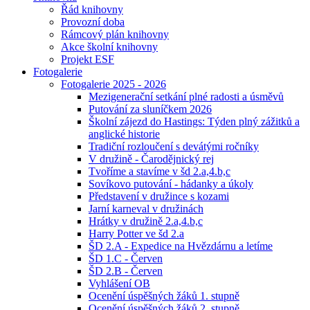
Řád knihovny
Provozní doba
Rámcový plán knihovny
Akce školní knihovny
Projekt ESF
Fotogalerie
Fotogalerie 2025 - 2026
Mezigenerační setkání plné radosti a úsměvů
Putování za sluníčkem 2026
Školní zájezd do Hastings: Týden plný zážitků a
anglické historie
Tradiční rozloučení s devátými ročníky
V družině - Čarodějnický rej
Tvoříme a stavíme v šd 2.a,4.b,c
Sovíkovo putování - hádanky a úkoly
Představení v družince s kozami
Jarní karneval v družinách
Hrátky v družině 2.a,4.b,c
Harry Potter ve šd 2.a
ŠD 2.A - Expedice na Hvězdárnu a letíme
ŠD 1.C - Červen
ŠD 2.B - Červen
Vyhlášení OB
Ocenění úspěšných žáků 1. stupně
Ocenění úspěšných žáků 2. stupně