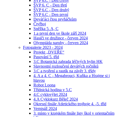
ŠVP 6.C - Den čtvrtý
ŠVP 6. C - Den třetí
ŠVP 6.C - Den druhý
ŠVP 6.C - Den první
Deváťáci čtou prvňáčkům
Čtyřboj
Sněžka 5. A, C
1.a první den ve škole září 2024
Hasiči ve družince - červen 2024
Olympiáda naruby - červen 2024
Fotogalerie 2023 - 2024
Projekt „DVEŘE“
Pasování 5. tříd
3.C Botanická zahrada léčivých bylin HK
Slavnostní rozloučení devátých ročníků
3.C a tvoření a rautík na závěr 3. třídy
4. A a 4. C - Megabrouci, Kuňka a Hrajme si i
hlavou
Robot Loona
Třídnická hodina v 5.C
4.C cyklovýlet 2024
4.A Cyklokurz Běleč 2024
Okresní finále Atletického trojboje 4. -5. tříd
Vernisáž 2024
3. místo v krajském finále ligy škol v orientačním