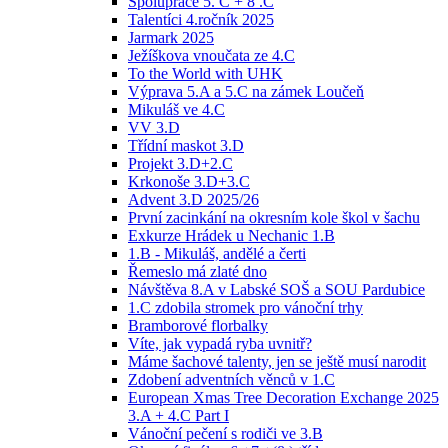
Spolupráce 5. C + 8 .C
Talentíci 4.ročník 2025
Jarmark 2025
Ježíškova vnoučata ze 4.C
To the World with UHK
Výprava 5.A a 5.C na zámek Loučeň
Mikuláš ve 4.C
VV 3.D
Třídní maskot 3.D
Projekt 3.D+2.C
Krkonoše 3.D+3.C
Advent 3.D 2025/26
První zacinkání na okresním kole škol v šachu
Exkurze Hrádek u Nechanic 1.B
1.B - Mikuláš, andělé a čerti
Řemeslo má zlaté dno
Návštěva 8.A v Labské SOŠ a SOU Pardubice
1.C zdobila stromek pro vánoční trhy
Bramborové florbalky
Víte, jak vypadá ryba uvnitř?
Máme šachové talenty, jen se ještě musí narodit
Zdobení adventních věnců v 1.C
European Xmas Tree Decoration Exchange 2025
3.A + 4.C Part I
Vánoční pečení s rodiči ve 3.B