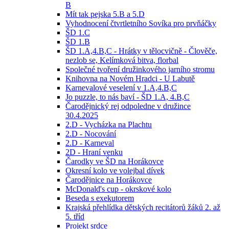
B
Mít tak pejska 5.B a 5.D
Vyhodnocení čtvrtletního Sovíka pro prvňáčky
ŠD 1.C
ŠD 1.B
ŠD 1.A,4.B,C - Hrátky v tělocvičně - Člověče,
nezlob se, Kelímková bitva, florbal
Společné tvoření družinkového jarního stromu
Knihovna na Novém Hradci - U Labutě
Karnevalové veselení v 1.A,4.B,C
Jo puzzle, to nás baví - ŠD 1.A, 4.B,C
Čarodějnický rej odpoledne v družince
30.4.2025
2.D - Vycházka na Plachtu
2.D - Nocování
2.D - Karneval
2D - Hraní venku
Čarodky ve ŠD na Horákovce
Okresní kolo ve volejbal dívek
Čarodějnice na Horákovce
McDonald's cup - okrskové kolo
Beseda s exekutorem
Krajská přehlídka dětských recitátorů žáků 2. až
5. tříd
Projekt srdce