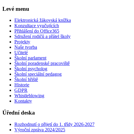
Levé menu
Elektronická žákovská knížka
Konzultace vyučujících
Přihlášení do Office365
Sdružení rodičů a přátel školy
Projekty
Naše tvorba
Učitelé
Školní parlament
Školní poradenské pracoviště
Školní psycholog
Školní speciální pedagog
Školní hřiště
Historie
GDPR
Whistleblowing
Kontakty
Úřední deska
Rozhodnutí o přijetí do 1. třídy 2026-2027
Výroční zpráva 2024/2025