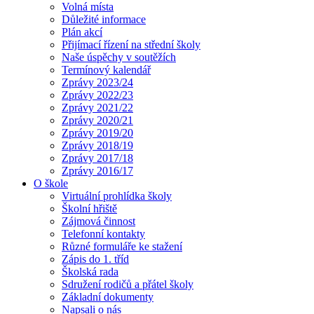
Volná místa
Důležité informace
Plán akcí
Přijímací řízení na střední školy
Naše úspěchy v soutěžích
Termínový kalendář
Zprávy 2023/24
Zprávy 2022/23
Zprávy 2021/22
Zprávy 2020/21
Zprávy 2019/20
Zprávy 2018/19
Zprávy 2017/18
Zprávy 2016/17
O škole
Virtuální prohlídka školy
Školní hřiště
Zájmová činnost
Telefonní kontakty
Různé formuláře ke stažení
Zápis do 1. tříd
Školská rada
Sdružení rodičů a přátel školy
Základní dokumenty
Napsali o nás