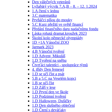
Den válečných veteránů
Lyžařský výcvik 7.A,B – 8. – 12. 1.2024
1.A čtení v lednu
3.C matematika
Prvňáčci píšou do mouky
5.C Kurz přežití ve světě financí
Předání finančního daru nadačnímu fondu
Láska rohatá dramat.kroužek 2023
Školní kolo německé olympiády
1D +1A Vánoční ZOO
Jarmark 2023
4.B Vánoční tvoření
1.D Advent, Mikuláš
1.D Tvoření na sněhu
Čtvrťáci talentíci - spolupráce týmů
4. třídy Den řemesel
1.D se učí číst a psát
5.B a 5.C na Veselém kopci
1.B se učí číst
1.D Září v lese
1.D První den ve škole
1.D Podzimní tvoření
1.D Halloween, Dušičky
1.D Den slušného oblečení
1.D Čtení s deváťaky