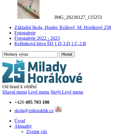
IMG_20230127_135253
Základní škola, Hradec Králové, M. Horákové 258
Fotogalerie
Fotogalerie 2022 - 2023
Kelímková bitva ŠD 1.D,3.D,1.C,2.B
Hledat
Od hraní k vědění
Hlavní menu
Levé menu
Skrýt Levé menu
+420
495 703 100
skola@zshorakhk.cz
Úvod
Aktuality
Zveme vás