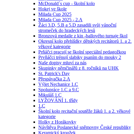
McDonald´s cup - školní kolo
Hokej ve škole
Milada Cup 2025
Milada Cup 2025 - 2.A
Žáci 3.D, 5.B a 5.D zasadili svůj vánoční
stromeček do hradeckých lesů
Bronzová medaile z kin -ballového turnaje škol
Okresní kolo přehlídky dětských recitátorů 1. a 2.
věkové kategorie
Prňáčci pracují se školní speciální pedagožkou
Prvňáčci trénují slabiky psaním do mouky 2
Naše dopisy mluví za nás
Skupinky němčinářů z 8. ročníků na UHK
St. Patrick's Day
Přespávačka 2.A
Výlet Nechanice 1.C
Spolupráce 1.C a 9.C
Mikuláš 1.C
LYŽOVÁNÍ 1. třídy
1.C
Školní kolo recitační soutěže žáků 1. a 2. věkové
kategorie
Holky z Horákovky
Návštěva Poslanecké sněmovny České republiky
Keramický kroužek