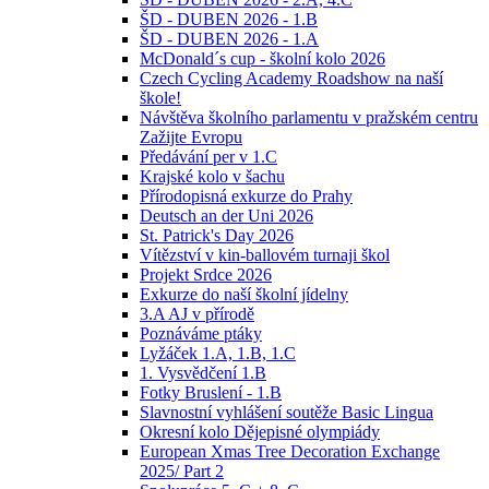
ŠD - DUBEN 2026 - 1.B
ŠD - DUBEN 2026 - 1.A
McDonald´s cup - školní kolo 2026
Czech Cycling Academy Roadshow na naší
škole!
Návštěva školního parlamentu v pražském centru
Zažijte Evropu
Předávání per v 1.C
Krajské kolo v šachu
Přírodopisná exkurze do Prahy
Deutsch an der Uni 2026
St. Patrick's Day 2026
Vítězství v kin-ballovém turnaji škol
Projekt Srdce 2026
Exkurze do naší školní jídelny
3.A AJ v přírodě
Poznáváme ptáky
Lyžáček 1.A, 1.B, 1.C
1. Vysvědčení 1.B
Fotky Bruslení - 1.B
Slavnostní vyhlášení soutěže Basic Lingua
Okresní kolo Dějepisné olympiády
European Xmas Tree Decoration Exchange
2025/ Part 2