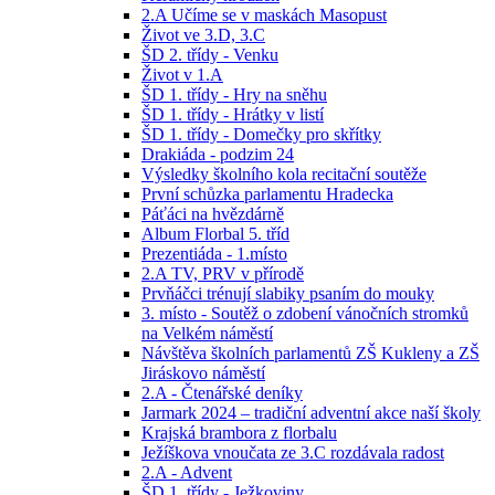
2.A Učíme se v maskách Masopust
Život ve 3.D, 3.C
ŠD 2. třídy - Venku
Život v 1.A
ŠD 1. třídy - Hry na sněhu
ŠD 1. třídy - Hrátky v listí
ŠD 1. třídy - Domečky pro skřítky
Drakiáda - podzim 24
Výsledky školního kola recitační soutěže
První schůzka parlamentu Hradecka
Páťáci na hvězdárně
Album Florbal 5. tříd
Prezentiáda - 1.místo
2.A TV, PRV v přírodě
Prvňáčci trénují slabiky psaním do mouky
3. místo - Soutěž o zdobení vánočních stromků
na Velkém náměstí
Návštěva školních parlamentů ZŠ Kukleny a ZŠ
Jiráskovo náměstí
2.A - Čtenářské deníky
Jarmark 2024 – tradiční adventní akce naší školy
Krajská brambora z florbalu
Ježíškova vnoučata ze 3.C rozdávala radost
2.A - Advent
ŠD 1. třídy - Ježkoviny