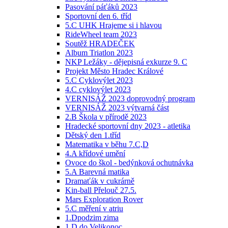
Pasování páťáků 2023
Sportovní den 6. tříd
5.C UHK Hrajeme si i hlavou
RideWheel team 2023
Soutěž HRADEČEK
Album Triatlon 2023
NKP Ležáky - dějepisná exkurze 9. C
Projekt Město Hradec Králové
5.C Cyklovýlet 2023
4.C cyklovýlet 2023
VERNISÁŽ 2023 doprovodný program
VERNISÁŽ 2023 výtvarná část
2.B Škola v přírodě 2023
Hradecké sportovní dny 2023 - atletika
Dětský den 1.tříd
Matematika v běhu 7.C,D
4.A křídové umění
Ovoce do škol - bedýnková ochutnávka
5.A Barevná matika
Dramaťák v cukrárně
Kin-ball Přelouč 27.5.
Mars Exploration Rover
5.C měření v atriu
1.Dpodzim zima
1.D do Velikonoc