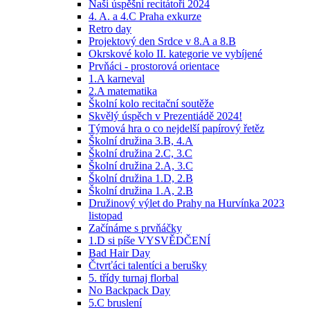
Naši úspěšní recitátoři 2024
4. A. a 4.C Praha exkurze
Retro day
Projektový den Srdce v 8.A a 8.B
Okrskové kolo II. kategorie ve vybíjené
Prvňáci - prostorová orientace
1.A karneval
2.A matematika
Školní kolo recitační soutěže
Skvělý úspěch v Prezentiádě 2024!
Týmová hra o co nejdelší papírový řetěz
Školní družina 3.B, 4.A
Školní družina 2.C, 3.C
Školní družina 2.A, 3.C
Školní družina 1.D, 2.B
Školní družina 1.A, 2.B
Družinový výlet do Prahy na Hurvínka 2023
listopad
Začínáme s prvňáčky
1.D si píše VYSVĚDČENÍ
Bad Hair Day
Čtvrťáci talentíci a berušky
5. třídy turnaj florbal
No Backpack Day
5.C bruslení