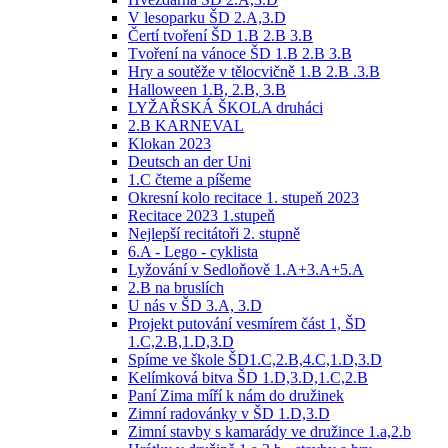
V lesoparku ŠD 2.A,3.D
Čertí tvoření ŠD 1.B 2.B 3.B
Tvoření na vánoce ŠD 1.B 2.B 3.B
Hry a soutěže v tělocvičně 1.B 2.B .3.B
Halloween 1.B, 2.B, 3.B
LYŽAŘSKÁ ŠKOLA druháci
2.B KARNEVAL
Klokan 2023
Deutsch an der Uni
1.C čteme a píšeme
Okresní kolo recitace 1. stupeň 2023
Recitace 2023 1.stupeň
Nejlepší recitátoři 2. stupně
6.A - Lego - cyklista
Lyžování v Sedloňově 1.A+3.A+5.A
2.B na bruslích
U nás v ŠD 3.A, 3.D
Projekt putování vesmírem část 1, ŠD
1.C,2.B,1.D,3.D
Spíme ve škole ŠD1.C,2.B,4.C,1.D,3.D
Kelímková bitva ŠD 1.D,3.D,1.C,2.B
Paní Zima míří k nám do družinek
Zimní radovánky v ŠD 1.D,3.D
Zimní stavby s kamarády ve družince 1.a,2.b