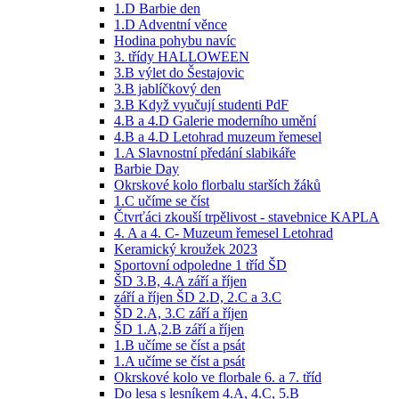
1.D Barbie den
1.D Adventní věnce
Hodina pohybu navíc
3. třídy HALLOWEEN
3.B výlet do Šestajovic
3.B jablíčkový den
3.B Když vyučují studenti PdF
4.B a 4.D Galerie moderního umění
4.B a 4.D Letohrad muzeum řemesel
1.A Slavnostní předání slabikáře
Barbie Day
Okrskové kolo florbalu starších žáků
1.C učíme se číst
Čtvrťáci zkouší trpělivost - stavebnice KAPLA
4. A a 4. C- Muzeum řemesel Letohrad
Keramický kroužek 2023
Sportovní odpoledne 1 tříd ŠD
ŠD 3.B, 4.A září a říjen
září a říjen ŠD 2.D, 2.C a 3.C
ŠD 2.A, 3.C září a říjen
ŠD 1.A,2.B září a říjen
1.B učíme se číst a psát
1.A učíme se číst a psát
Okrskové kolo ve florbale 6. a 7. tříd
Do lesa s lesníkem 4.A, 4.C, 5.B