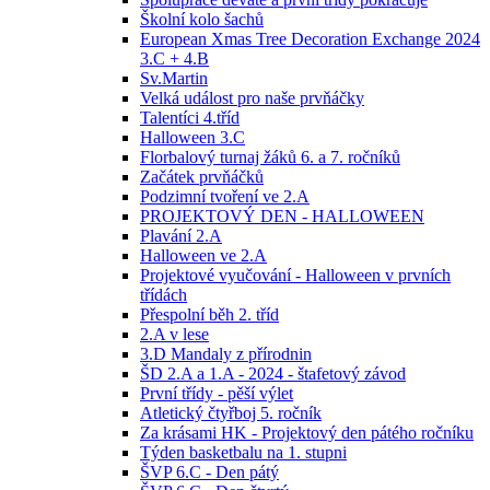
Školní kolo šachů
European Xmas Tree Decoration Exchange 2024
3.C + 4.B
Sv.Martin
Velká událost pro naše prvňáčky
Talentíci 4.tříd
Halloween 3.C
Florbalový turnaj žáků 6. a 7. ročníků
Začátek prvňáčků
Podzimní tvoření ve 2.A
PROJEKTOVÝ DEN - HALLOWEEN
Plavání 2.A
Halloween ve 2.A
Projektové vyučování - Halloween v prvních
třídách
Přespolní běh 2. tříd
2.A v lese
3.D Mandaly z přírodnin
ŠD 2.A a 1.A - 2024 - štafetový závod
První třídy - pěší výlet
Atletický čtyřboj 5. ročník
Za krásami HK - Projektový den pátého ročníku
Týden basketbalu na 1. stupni
ŠVP 6.C - Den pátý