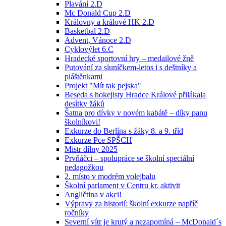
Plavání 2.D
Mc Donald Cup 2.D
Královny a králové HK 2.D
Basketbal 2.D
Advent, Vánoce 2.D
Cyklovýlet 6.C
Hradecké sportovní hry – medailové žně
Putování za sluníčkem-letos i s deštníky a
pláštěnkami
Projekt "Mít tak pejska"
Beseda s hokejisty Hradce Králové přilákala
desítky žáků
Šatna pro dívky v novém kabátě – díky panu
školníkovi!
Exkurze do Berlína s žáky 8. a 9. tříd
Exkurze Pce SPŠCH
Mistr dílny 2025
Prvňáčci – spolupráce se školní speciální
pedagožkou
2. místo v modrém volejbalu
Školní parlament v Centru kr. aktivit
Angličtina v akci!
Výpravy za historií: školní exkurze napříč
ročníky
Severní vítr je krutý a nezapomíná – McDonald´s