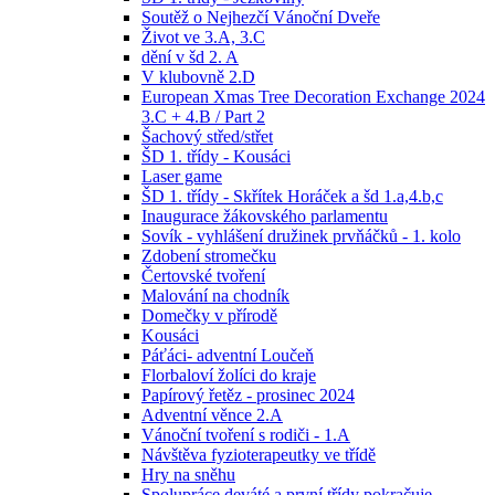
Soutěž o Nejhezčí Vánoční Dveře
Život ve 3.A, 3.C
dění v šd 2. A
V klubovně 2.D
European Xmas Tree Decoration Exchange 2024
3.C + 4.B / Part 2
Šachový střed/střet
ŠD 1. třídy - Kousáci
Laser game
ŠD 1. třídy - Skřítek Horáček a šd 1.a,4.b,c
Inaugurace žákovského parlamentu
Sovík - vyhlášení družinek prvňáčků - 1. kolo
Zdobení stromečku
Čertovské tvoření
Malování na chodník
Domečky v přírodě
Kousáci
Páťáci- adventní Loučeň
Florbaloví žolíci do kraje
Papírový řetěz - prosinec 2024
Adventní věnce 2.A
Vánoční tvoření s rodiči - 1.A
Návštěva fyzioterapeutky ve třídě
Hry na sněhu
Spolupráce deváté a první třídy pokračuje