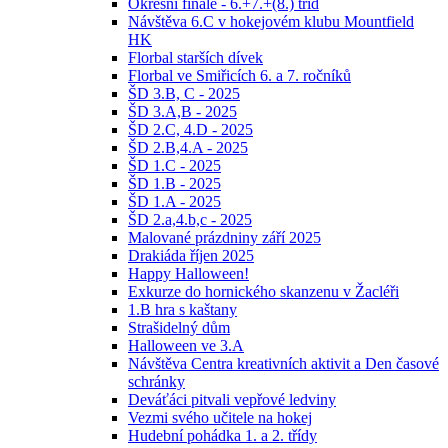
Okresní finále - 6.+7.+(8.) tříd
Návštěva 6.C v hokejovém klubu Mountfield
HK
Florbal starších dívek
Florbal ve Smiřicích 6. a 7. ročníků
ŠD 3.B, C - 2025
ŠD 3.A,B - 2025
ŠD 2.C, 4.D - 2025
ŠD 2.B,4.A - 2025
ŠD 1.C - 2025
ŠD 1.B - 2025
ŠD 1.A - 2025
ŠD 2.a,4.b,c - 2025
Malované prázdniny září 2025
Drakiáda říjen 2025
Happy Halloween!
Exkurze do hornického skanzenu v Žacléři
1.B hra s kaštany
Strašidelný dům
Halloween ve 3.A
Návštěva Centra kreativních aktivit a Den časové
schránky
Deváťáci pitvali vepřové ledviny
Vezmi svého učitele na hokej
Hudební pohádka 1. a 2. třídy