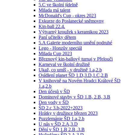
5.C ve školní jídelně
Milada má talent
McDonald's Cup - okres 2023
Exkurze do Poslanecké sněmovny
Kin-ball 22.4.
Výtvarný kroužek s keramikou 2023
Paní učitelky dětem
5.A Galerie moderního umění podruhé
Lego - Honzův speciál
Milada Cup 2023
Březnový kin-ballový turnaj v Přelouči
Karneval ve školní družině
Ukaž, co umíš - v družině 1.a,2.b
Osídlení planet ŠD 1.D,3.D,1.C,2.B
V knihovně na Novém Hradci Králové ŠD
1.a,2.b
Den účesů v ŠD
Dominové stavby v ŠD 1.B, 2.B, 3.B
Den vody v ŠD
ŠD 2.c 3.b-2022+2023
Hrátky v družince březen 2023
Puzzlemánie ŠD 1.a,2.b
U nás v ŠD 2.A,3.D
Dění v ŠD 1.B 2.B .3.B
Hvězdárna ŠD 2.A,3.D