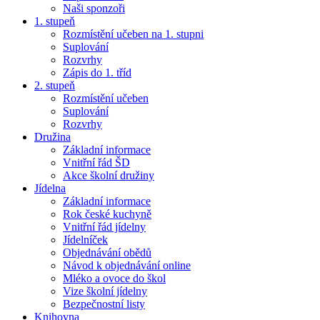
Naši sponzoři
1. stupeň
Rozmístění učeben na 1. stupni
Suplování
Rozvrhy
Zápis do 1. tříd
2. stupeň
Rozmístění učeben
Suplování
Rozvrhy
Družina
Základní informace
Vnitřní řád ŠD
Akce školní družiny
Jídelna
Základní informace
Rok české kuchyně
Vnitřní řád jídelny
Jídelníček
Objednávání obědů
Návod k objednávání online
Mléko a ovoce do škol
Vize školní jídelny
Bezpečnostní listy
Knihovna