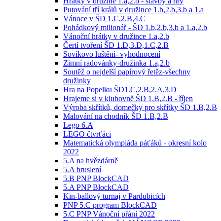
Hrátky v družině 1.a,2.b - stavby a hry
Putování tří králů v družince 1.b,2.b,3.b a 1.a
Vánoce v ŠD 1.C,2.B,4.C
Pohádkový milionář - ŠD 1.b,2.b,3.b a 1.a,2.b
Vánoční hrátky v družince 1.a,2.b
Čertí tvoření ŠD 1.D,3.D,1.C,2.B
Sovíkovo luštění- vyhodnocení
Zimní radovánky-družinka 1.a,2.b
Soutěž o nejdelší papírový řetěz-všechny
družinky
Hra na Popelku ŠD1.C,2.B,2.A,3.D
Hrajeme si v klubovně ŠD 1.B,2.B - říjen
Výroba skřítků, domečky pro skřítky ŠD 1.B,2.B
Malování na chodník ŠD 1.B,2.B
Lego 6.A
LEGO čtvrťáci
Matematická olympiáda páťáků - okresní kolo
2022
5.A na hvězdárně
5.A bruslení
5.B PNP BlockCAD
5.A PNP BlockCAD
Kin-ballový turnaj v Pardubicích
PNP 5.C program BlockCAD
5.C PNP Vánoční přání 2022