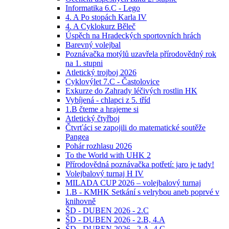
Informatika 6.C - Lego
4. A Po stopách Karla IV
4. A Cyklokurz Běleč
Úspěch na Hradeckých sportovních hrách
Barevný volejbal
Poznávačka motýlů uzavřela přírodovědný rok
na 1. stupni
Atletický trojboj 2026
Cyklovýlet 7.C - Častolovice
Exkurze do Zahrady léčivých rostlin HK
Vybíjená - chlapci z 5. tříd
1.B čteme a hrajeme si
Atletický čtyřboj
Čtvrťáci se zapojili do matematické soutěže
Pangea
Pohár rozhlasu 2026
To the World with UHK 2
Přírodovědná poznávačka potřetí: jaro je tady!
Volejbalový turnaj H IV
MILADA CUP 2026 – volejbalový turnaj
1.B - KMHK Setkání s velrybou aneb poprvé v
knihovně
ŠD - DUBEN 2026 - 2.C
ŠD - DUBEN 2026 - 2.B, 4.A
ŠD - DUBEN 2026 - 2.A, 4.C