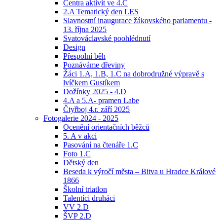
Centra aktivit ve 4.C
2.A Tematický den LES
Slavnostní inaugurace žákovského parlamentu -
13. října 2025
Svatováclavské poohlédnutí
Design
Přespolní běh
Poznáváme dřeviny
Žáci 1.A, 1.B, 1.C na dobrodružné výpravě s
lvíčkem Gustíkem
Dožínky 2025 - 4.D
4.A a 5.A- pramen Labe
Čtyřboj 4.r. září 2025
Fotogalerie 2024 - 2025
Ocenění orientačních běžců
5. A v akci
Pasování na čtenáře 1.C
Foto 1.C
Dětský den
Beseda k výročí města – Bitva u Hradce Králové
1866
Školní triatlon
Talentíci druháci
VV 2.D
ŠVP 2.D