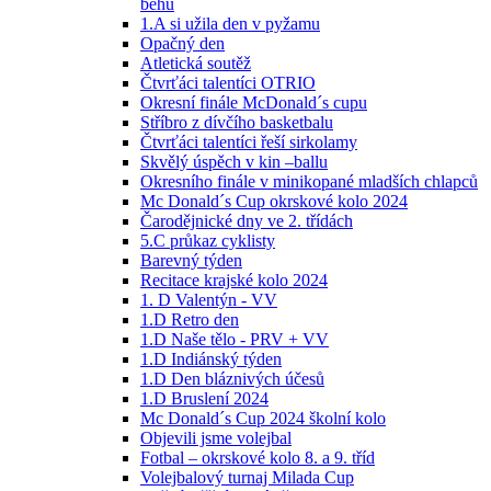
běhu
1.A si užila den v pyžamu
Opačný den
Atletická soutěž
Čtvrťáci talentíci OTRIO
Okresní finále McDonald´s cupu
Stříbro z dívčího basketbalu
Čtvrťáci talentíci řeší sirkolamy
Skvělý úspěch v kin –ballu
Okresního finále v minikopané mladších chlapců
Mc Donald´s Cup okrskové kolo 2024
Čarodějnické dny ve 2. třídách
5.C průkaz cyklisty
Barevný týden
Recitace krajské kolo 2024
1. D Valentýn - VV
1.D Retro den
1.D Naše tělo - PRV + VV
1.D Indiánský týden
1.D Den bláznivých účesů
1.D Bruslení 2024
Mc Donald´s Cup 2024 školní kolo
Objevili jsme volejbal
Fotbal – okrskové kolo 8. a 9. tříd
Volejbalový turnaj Milada Cup