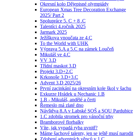
Okresní kolo Dějepisné olympiády
European Xmas Tree Decoration Exchange
2025/ Part 2
Spolupráce 5. C + 8 .C
Talentíci 4.ročník 2025
Jarmark 2025
Ježíškova vnoučata ze 4.C
To the World with UHK
Výprava 5.A a 5.C na zámek Loučeň
Mikuláš ve 4.C
VV 3.D
Třídní maskot 3.D
Projekt 3.D+2.C
Krkonoše 3.D+3.C
Advent 3.D 2025/26
První zacinkání na okresním kole škol v šachu
Exkurze Hrádek u Nechanic 1.B
1.B - Mikuláš, andělé a čerti
Řemeslo má zlaté dno
Návštěva 8.A v Labské SOŠ a SOU Pardubice
1.C zdobila stromek pro vánoční trhy
Bramborové florbalky
Víte, jak vypadá ryba uvnitř?
Máme šachové talenty, jen se ještě musí narodit
Zdobení adventních věnců v 1.C