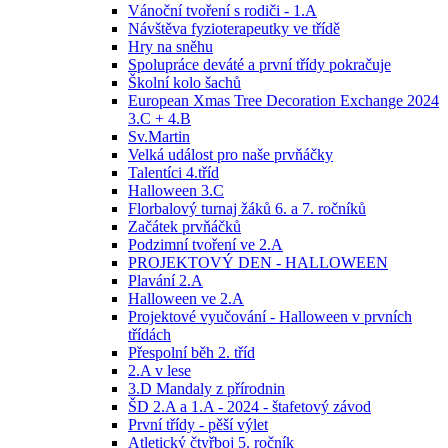
Vánoční tvoření s rodiči - 1.A
Návštěva fyzioterapeutky ve třídě
Hry na sněhu
Spolupráce deváté a první třídy pokračuje
Školní kolo šachů
European Xmas Tree Decoration Exchange 2024
3.C + 4.B
Sv.Martin
Velká událost pro naše prvňáčky
Talentíci 4.tříd
Halloween 3.C
Florbalový turnaj žáků 6. a 7. ročníků
Začátek prvňáčků
Podzimní tvoření ve 2.A
PROJEKTOVÝ DEN - HALLOWEEN
Plavání 2.A
Halloween ve 2.A
Projektové vyučování - Halloween v prvních
třídách
Přespolní běh 2. tříd
2.A v lese
3.D Mandaly z přírodnin
ŠD 2.A a 1.A - 2024 - štafetový závod
První třídy - pěší výlet
Atletický čtyřboj 5. ročník