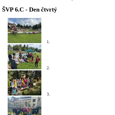
ŠVP 6.C - Den čtvrtý
1.
2.
3.