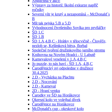
Angličtina v akci!
Výpravy za historií: školní exkurze napříč
ročníky
Severní vítr je krutý a nezapomíná – McDonald´s
B
Mít tak pejska 5.B a 5.D
Vyhodnocení čtvrtletního Sovíka pro prvňáčky
ŠD 1.C
ŠD 1.B
ŠD 1.A,4.B,C - Hrátky v tělocvičně - Člověče,
nezlob se, Kelímková bitva, florbal
Společné tvoření družinkového jarního stromu
Knihovna na Novém Hradci - U Labutě
Karnevalové veselení v 1.A,4.B,C
Jo puzzle, to nás baví - ŠD 1.A, 4.B,C
Čarodějnický rej odpoledne v družince
30.4.2025
2.D - Vycházka na Plachtu
2.D - Nocování
2.D - Karneval
2D - Hraní venku
Čarodky ve ŠD na Horákovce
Okresní kolo ve volejbal dívek
Čarodějnice na Horákovce
McDonald's cup - okrskové kolo