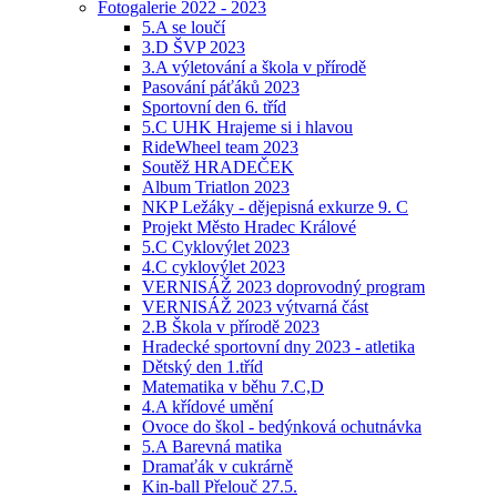
Fotogalerie 2022 - 2023
5.A se loučí
3.D ŠVP 2023
3.A výletování a škola v přírodě
Pasování páťáků 2023
Sportovní den 6. tříd
5.C UHK Hrajeme si i hlavou
RideWheel team 2023
Soutěž HRADEČEK
Album Triatlon 2023
NKP Ležáky - dějepisná exkurze 9. C
Projekt Město Hradec Králové
5.C Cyklovýlet 2023
4.C cyklovýlet 2023
VERNISÁŽ 2023 doprovodný program
VERNISÁŽ 2023 výtvarná část
2.B Škola v přírodě 2023
Hradecké sportovní dny 2023 - atletika
Dětský den 1.tříd
Matematika v běhu 7.C,D
4.A křídové umění
Ovoce do škol - bedýnková ochutnávka
5.A Barevná matika
Dramaťák v cukrárně
Kin-ball Přelouč 27.5.