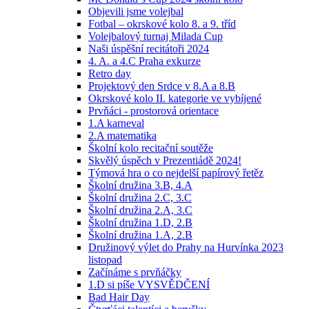
Objevili jsme volejbal
Fotbal – okrskové kolo 8. a 9. tříd
Volejbalový turnaj Milada Cup
Naši úspěšní recitátoři 2024
4. A. a 4.C Praha exkurze
Retro day
Projektový den Srdce v 8.A a 8.B
Okrskové kolo II. kategorie ve vybíjené
Prvňáci - prostorová orientace
1.A karneval
2.A matematika
Školní kolo recitační soutěže
Skvělý úspěch v Prezentiádě 2024!
Týmová hra o co nejdelší papírový řetěz
Školní družina 3.B, 4.A
Školní družina 2.C, 3.C
Školní družina 2.A, 3.C
Školní družina 1.D, 2.B
Školní družina 1.A, 2.B
Družinový výlet do Prahy na Hurvínka 2023
listopad
Začínáme s prvňáčky
1.D si píše VYSVĚDČENÍ
Bad Hair Day