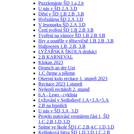
Puzzlemánie ŠD 1.a,2.b
U nás v ŠD 2.A,3.D
Dění v ŠD 1.B 2.B .3.B
Hvězdárna ŠD 2.A,3.D
V lesoparku ŠD 2.A,3.D
Čertí tvoření ŠD 1.B 2.B 3.B
Tvoření na vánoce ŠD 1.B 2.B 3.B
Hry a soutěže v tělocvičně 1.B 2.B .3.B
Halloween 1.B, 2.B, 3.B
LYŽAŘSKÁ ŠKOLA druháci
2.B KARNEVAL
Klokan 2023
Deutsch an der Uni
1.C čteme a píšeme
Okresní kolo recitace 1. stupeň 2023
Recitace 2023 1.stupeň
Nejlepší recitátoři 2. stupně
6.A - Lego - cyklista
Lyžování v Sedloňově 1.A+3.A+5.A
2.B na bruslích
U nás v ŠD 3.A, 3.D
Projekt putování vesmírem část 1, ŠD
1.C,2.B,1.D,3.D
Spíme ve škole ŠD1.C,2.B,4.C,1.D,3.D
Kelímková bitva ŠD 1.D,3.D,1.C,2.B