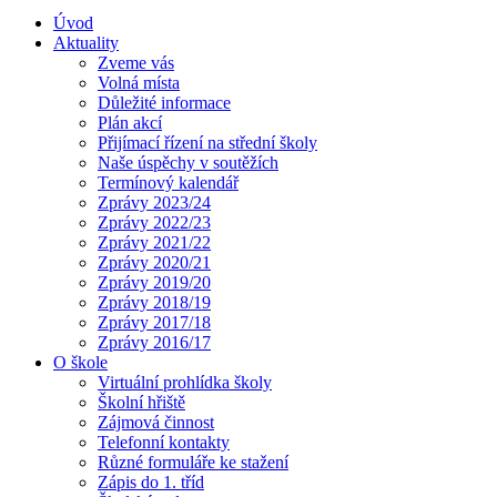
Úvod
Aktuality
Zveme vás
Volná místa
Důležité informace
Plán akcí
Přijímací řízení na střední školy
Naše úspěchy v soutěžích
Termínový kalendář
Zprávy 2023/24
Zprávy 2022/23
Zprávy 2021/22
Zprávy 2020/21
Zprávy 2019/20
Zprávy 2018/19
Zprávy 2017/18
Zprávy 2016/17
O škole
Virtuální prohlídka školy
Školní hřiště
Zájmová činnost
Telefonní kontakty
Různé formuláře ke stažení
Zápis do 1. tříd