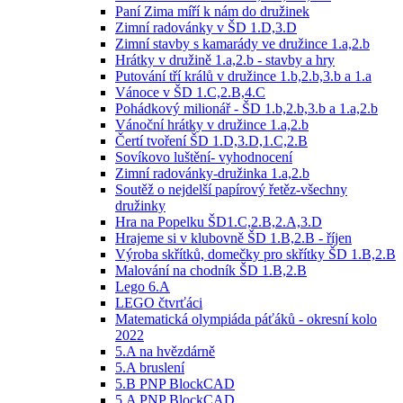
Paní Zima míří k nám do družinek
Zimní radovánky v ŠD 1.D,3.D
Zimní stavby s kamarády ve družince 1.a,2.b
Hrátky v družině 1.a,2.b - stavby a hry
Putování tří králů v družince 1.b,2.b,3.b a 1.a
Vánoce v ŠD 1.C,2.B,4.C
Pohádkový milionář - ŠD 1.b,2.b,3.b a 1.a,2.b
Vánoční hrátky v družince 1.a,2.b
Čertí tvoření ŠD 1.D,3.D,1.C,2.B
Sovíkovo luštění- vyhodnocení
Zimní radovánky-družinka 1.a,2.b
Soutěž o nejdelší papírový řetěz-všechny
družinky
Hra na Popelku ŠD1.C,2.B,2.A,3.D
Hrajeme si v klubovně ŠD 1.B,2.B - říjen
Výroba skřítků, domečky pro skřítky ŠD 1.B,2.B
Malování na chodník ŠD 1.B,2.B
Lego 6.A
LEGO čtvrťáci
Matematická olympiáda páťáků - okresní kolo
2022
5.A na hvězdárně
5.A bruslení
5.B PNP BlockCAD
5.A PNP BlockCAD