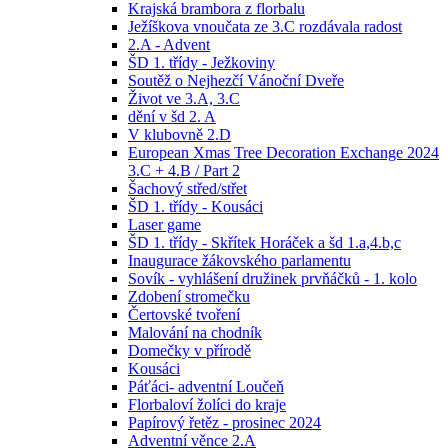
Krajská brambora z florbalu
Ježíškova vnoučata ze 3.C rozdávala radost
2.A - Advent
ŠD 1. třídy - Ježkoviny
Soutěž o Nejhezčí Vánoční Dveře
Život ve 3.A, 3.C
dění v šd 2. A
V klubovně 2.D
European Xmas Tree Decoration Exchange 2024
3.C + 4.B / Part 2
Šachový střed/střet
ŠD 1. třídy - Kousáci
Laser game
ŠD 1. třídy - Skřítek Horáček a šd 1.a,4.b,c
Inaugurace žákovského parlamentu
Sovík - vyhlášení družinek prvňáčků - 1. kolo
Zdobení stromečku
Čertovské tvoření
Malování na chodník
Domečky v přírodě
Kousáci
Páťáci- adventní Loučeň
Florbaloví žolíci do kraje
Papírový řetěz - prosinec 2024
Adventní věnce 2.A