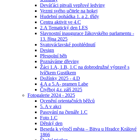
Deváťáci pitvali vepřové ledviny
Vezmi svého učitele na hokej
Hudební pohádka 1. a 2. třídy
Centra aktivit ve 4.C
2.A Tematický den LES
Slavnostní inaugurace žákovského parlamentu -
13. října 2025
Svatováclavské poohlédnutí
Design
Přespolní běh
Poznáváme dřeviny
Žáci 1.A, 1.B, 1.C na dobrodružné výpravě s
lvíčkem Gustíkem
Dožínky 2025 - 4.D
4.A a 5.A- pramen Labe
Čtyřboj 4.r. září 2025
Fotogalerie 2024 - 2025
Ocenění orientačních běžců
5. A v akci
Pasování na čtenáře 1.C
Foto 1.C
Dětský den
Beseda k výročí města – Bitva u Hradce Králové
1866