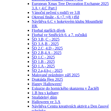
European Xmas Tree Decoration Exchange 2025
3.A + 4.C Part I
Vánoční pečení s rodiči ve 3.B
Okresní finále - 6.+7.+(8.) tříd
Návštěva 6.C v hokejovém klubu Mountfield
HK
Florbal starších dívek
Florbal ve Smiřicích 6. a 7. ročníků
ŠD 3.B, C - 2025
ŠD 3.A,B - 2025
ŠD 2.C, 4.D - 2025
ŠD 2.B,4.A - 2025
ŠD 1.C - 2025
ŠD 1.B - 2025
ŠD 1.A - 2025
ŠD 2.a,4.b,c - 2025
Malované prázdniny září 2025
Drakiáda říjen 2025
Happy Halloween!
Exkurze do hornického skanzenu v Žacléři
1.B hra s kaštany
Strašidelný dům
Halloween ve 3.A
Návštěva Centra kreativních aktivit a Den časové
schránky