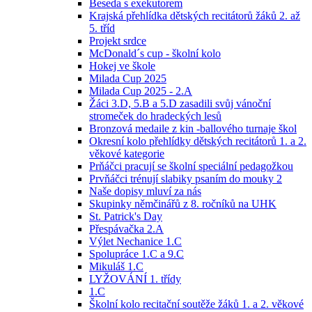
Beseda s exekutorem
Krajská přehlídka dětských recitátorů žáků 2. až
5. tříd
Projekt srdce
McDonald´s cup - školní kolo
Hokej ve škole
Milada Cup 2025
Milada Cup 2025 - 2.A
Žáci 3.D, 5.B a 5.D zasadili svůj vánoční
stromeček do hradeckých lesů
Bronzová medaile z kin -ballového turnaje škol
Okresní kolo přehlídky dětských recitátorů 1. a 2.
věkové kategorie
Prňáčci pracují se školní speciální pedagožkou
Prvňáčci trénují slabiky psaním do mouky 2
Naše dopisy mluví za nás
Skupinky němčinářů z 8. ročníků na UHK
St. Patrick's Day
Přespávačka 2.A
Výlet Nechanice 1.C
Spolupráce 1.C a 9.C
Mikuláš 1.C
LYŽOVÁNÍ 1. třídy
1.C
Školní kolo recitační soutěže žáků 1. a 2. věkové