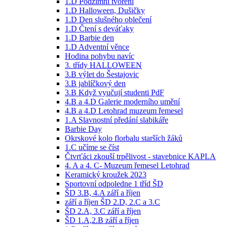
1.D Podzimní tvoření
1.D Halloween, Dušičky
1.D Den slušného oblečení
1.D Čtení s deváťaky
1.D Barbie den
1.D Adventní věnce
Hodina pohybu navíc
3. třídy HALLOWEEN
3.B výlet do Šestajovic
3.B jablíčkový den
3.B Když vyučují studenti PdF
4.B a 4.D Galerie moderního umění
4.B a 4.D Letohrad muzeum řemesel
1.A Slavnostní předání slabikáře
Barbie Day
Okrskové kolo florbalu starších žáků
1.C učíme se číst
Čtvrťáci zkouší trpělivost - stavebnice KAPLA
4. A a 4. C- Muzeum řemesel Letohrad
Keramický kroužek 2023
Sportovní odpoledne 1 tříd ŠD
ŠD 3.B, 4.A září a říjen
září a říjen ŠD 2.D, 2.C a 3.C
ŠD 2.A, 3.C září a říjen
ŠD 1.A,2.B září a říjen