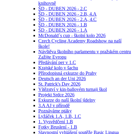
knihovně
ŠD - DUBEN 2026 - 2.C
ŠD - DUBEN 2026 - 2.B, 4.A
ŠD - DUBEN 2026 - 2.A, 4.C
ŠD - DUBEN 2026 - 1.B
ŠD - DUBEN 2026 - 1.A
McDonald´s cup - školní kolo 2026
Czech Cycling Academy Roadshow na naší
škole!
Návštěva školního parlamentu v pražském centru
Zažijte Evropu
Předávání per v 1.C
Krajské kolo v šachu
Přírodopisná exkurze do Prahy
Deutsch an der Uni 2026
St. Patrick's Day 2026
Vítězství v kin-ballovém turnaji škol
Projekt Srdce 2026
Exkurze do naší školní jídelny
3.A AJ v přírodě
Poznáváme ptáky
Lyžáček 1.A, 1.B, 1.C
1. Vysvědčení 1.B
Fotky Bruslení - 1.B
Slavnostní vyhlášení soutěže Basic Lingua