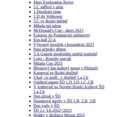
Mars Exploration Rover
5.C měření v atriu
1.Dpodzim zima
1.D do Velikonoc
5.C ve školní jídelně
Milada má talent
McDonald's Cup - okres 2023
Exkurze do Poslanecké sněmovny
Kin-ball 22.4.
Výtvarný kroužek s keramikou 2023
Paní učitelky dětem
5.A Galerie moderního umění podruhé
Lego - Honzův speciál
Milada Cup 2023
Březnový kin-ballový turnaj v Přelouči
Karneval ve školní družině
Ukaž, co umíš - v družině 1.a,2.b
Osídlení planet ŠD 1.D,3.D,1.C,2.B
V knihovně na Novém Hradci Králové ŠD
1.a,2.b
Den účesů v ŠD
Dominové stavby v ŠD 1.B, 2.B, 3.B
Den vody v ŠD
ŠD 2.c 3.b-2022+2023
Hrátky v družince březen 2023