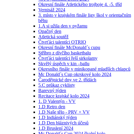
Okresní finále Atletického trojboje 4. -5. tříd
Vernisáž 2024
3. místo v krajském finále ligy škol v orientačním
běhu
1.A si užila den v pyžamu
Opačný den
Atletická soutěž
Čtvrťáci talentíci OTRIO
Okresní finále McDonald´s cupu
Stříbro z dívčího basketbalu
Čtvrťáci talentíci řeší sirkolamy
Skvělý úspěch v kin –ballu
Okresního finále v minikopané mladších chlapců
Mc Donald´s Cup okrskové kolo 2024
Čarodějnické dny ve 2. třídách
5.C průkaz cyklisty
Barevný týden
Recitace krajské kolo 2024
1. D Valentýn - VV
1.D Retro den
1.D Naše tělo - PRV + VV
1.D Indiánský týden
1.D Den bláznivých účesů
1.D Bruslení 2024
Mc Donald´s Cup 2024 školní kolo