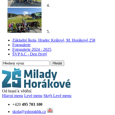
4.
5.
Základní škola, Hradec Králové, M. Horákové 258
Fotogalerie
Fotogalerie 2024 - 2025
ŠVP 6.C - Den čtvrtý
Hledat
Od hraní k vědění
Hlavní menu
Levé menu
Skrýt Levé menu
+420
495 703 100
skola@zshorakhk.cz