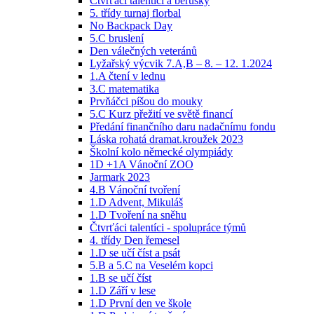
Čtvrťáci talentíci a berušky
5. třídy turnaj florbal
No Backpack Day
5.C bruslení
Den válečných veteránů
Lyžařský výcvik 7.A,B – 8. – 12. 1.2024
1.A čtení v lednu
3.C matematika
Prvňáčci píšou do mouky
5.C Kurz přežití ve světě financí
Předání finančního daru nadačnímu fondu
Láska rohatá dramat.kroužek 2023
Školní kolo německé olympiády
1D +1A Vánoční ZOO
Jarmark 2023
4.B Vánoční tvoření
1.D Advent, Mikuláš
1.D Tvoření na sněhu
Čtvrťáci talentíci - spolupráce týmů
4. třídy Den řemesel
1.D se učí číst a psát
5.B a 5.C na Veselém kopci
1.B se učí číst
1.D Září v lese
1.D První den ve škole