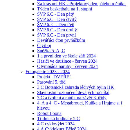
Za krásami HK - Projektový den pátého ročníku
Týden basketbalu na 1. stupni
ŠVP 6.C - Den pátý
ŠVP 6.C - Den čtvrtý
ŠVP 6. C - Den třetí
ŠVP 6.C - Den druhý
ŠVP 6.C - Den první
Deváťáci čtou prvňáčkům
Čtyřboj
Sněžka 5. A, C
1.a první den ve škole září 2024
Hasiči ve družince - červen 2024
Olympiáda naruby - červen 2024
Fotogalerie 2023 - 2024
Projekt „DVEŘE“
Pasování 5. tříd
3.C Botanická zahrada léčivých bylin HK
Slavnostní rozloučení devátých ročníků
3.C a tvoření a rautík na závěr 3. třídy
4. A a 4. C - Megabrouci, Kuňka a Hrajme si i
hlavou
Robot Loona
Třídnická hodina v 5.C
4.C cyklovýlet 2024
4.A Cyklokurz Běleč 2024