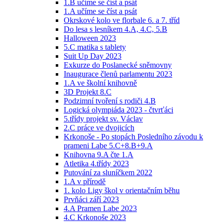
1.B učíme se číst a psát
1.A učíme se číst a psát
Okrskové kolo ve florbale 6. a 7. tříd
Do lesa s lesníkem 4.A, 4.C, 5.B
Halloween 2023
5.C matika s tablety
Suit Up Day 2023
Exkurze do Poslanecké sněmovny
Inaugurace členů parlamentu 2023
1.A ve školní knihovně
3D Projekt 8.C
Podzimní tvoření s rodiči 4.B
Logická olympiáda 2023 - čtvrťáci
5.třídy projekt sv. Václav
2.C práce ve dvojicích
Krkonoše - Po stopách Posledního závodu k
prameni Labe 5.C+8.B+9.A
Knihovna 9.A čte 1.A
Atletika 4.třídy 2023
Putování za sluníčkem 2022
1.A v přírodě
1. kolo Ligy škol v orientačním běhu
Prvňáci září 2023
4.A Pramen Labe 2023
4.C Krkonoše 2023