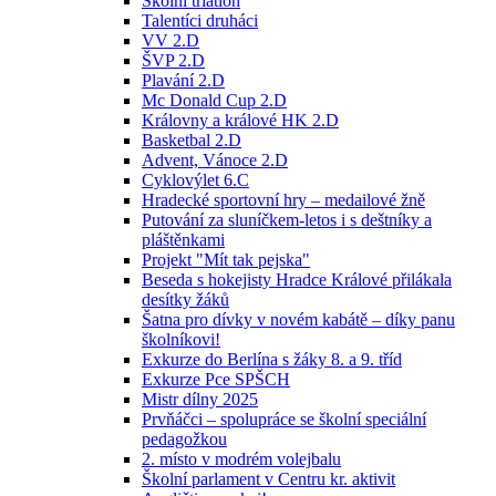
Školní triatlon
Talentíci druháci
VV 2.D
ŠVP 2.D
Plavání 2.D
Mc Donald Cup 2.D
Královny a králové HK 2.D
Basketbal 2.D
Advent, Vánoce 2.D
Cyklovýlet 6.C
Hradecké sportovní hry – medailové žně
Putování za sluníčkem-letos i s deštníky a
pláštěnkami
Projekt "Mít tak pejska"
Beseda s hokejisty Hradce Králové přilákala
desítky žáků
Šatna pro dívky v novém kabátě – díky panu
školníkovi!
Exkurze do Berlína s žáky 8. a 9. tříd
Exkurze Pce SPŠCH
Mistr dílny 2025
Prvňáčci – spolupráce se školní speciální
pedagožkou
2. místo v modrém volejbalu
Školní parlament v Centru kr. aktivit