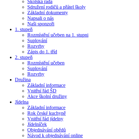
Školská rada
Sdružení rodičů a přátel školy
Základní dokumenty
Napsali o nás
Naši sponzoři
1. stupeň
Rozmístění učeben na 1. stupni
Suplování
Rozvrhy
Zápis do 1. tříd
2. stupeň
Rozmístění učeben
Suplování
Rozvrhy
Družina
Základní informace
Vnitřní řád ŠD
Akce školní družiny
Jídelna
Základní informace
Rok české kuchyně
Vnitřní řád jídelny
Jídelníček
Objednávání obědů
Návod k objednávání online