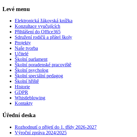
Levé menu
Elektronická žákovská knížka
Konzultace vyučujících
Přihlášení do Office365
Sdružení rodičů a přátel školy
Projekty
Naše tvorba
Učitelé
Školní parlament
Školní poradenské pracoviště
Školní psycholog
Školní speciální pedagog
Školní hřiště
Historie
GDPR
Whistleblowing
Kontakty
Úřední deska
Rozhodnutí o přijetí do 1. třídy 2026-2027
Výroční zpráva 2024/2025