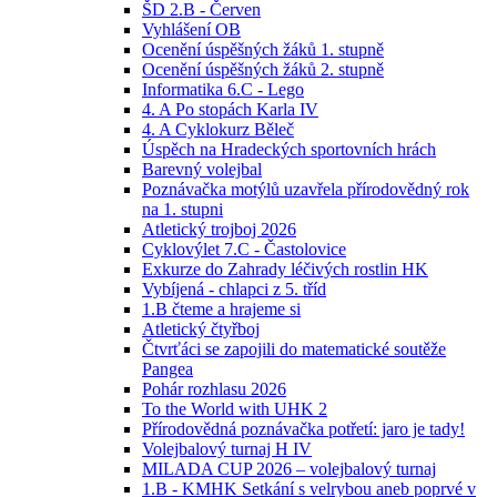
ŠD 2.B - Červen
Vyhlášení OB
Ocenění úspěšných žáků 1. stupně
Ocenění úspěšných žáků 2. stupně
Informatika 6.C - Lego
4. A Po stopách Karla IV
4. A Cyklokurz Běleč
Úspěch na Hradeckých sportovních hrách
Barevný volejbal
Poznávačka motýlů uzavřela přírodovědný rok
na 1. stupni
Atletický trojboj 2026
Cyklovýlet 7.C - Častolovice
Exkurze do Zahrady léčivých rostlin HK
Vybíjená - chlapci z 5. tříd
1.B čteme a hrajeme si
Atletický čtyřboj
Čtvrťáci se zapojili do matematické soutěže
Pangea
Pohár rozhlasu 2026
To the World with UHK 2
Přírodovědná poznávačka potřetí: jaro je tady!
Volejbalový turnaj H IV
MILADA CUP 2026 – volejbalový turnaj
1.B - KMHK Setkání s velrybou aneb poprvé v