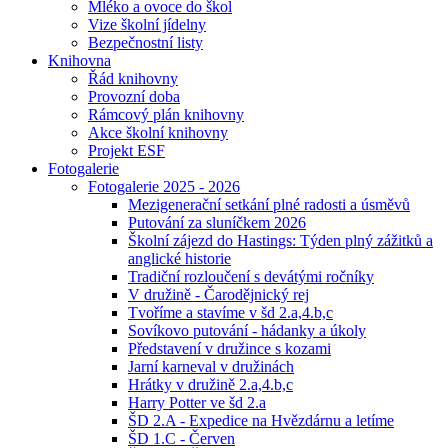
Mléko a ovoce do škol
Vize školní jídelny
Bezpečnostní listy
Knihovna
Řád knihovny
Provozní doba
Rámcový plán knihovny
Akce školní knihovny
Projekt ESF
Fotogalerie
Fotogalerie 2025 - 2026
Mezigenerační setkání plné radosti a úsměvů
Putování za sluníčkem 2026
Školní zájezd do Hastings: Týden plný zážitků a
anglické historie
Tradiční rozloučení s devátými ročníky
V družině - Čarodějnický rej
Tvoříme a stavíme v šd 2.a,4.b,c
Sovíkovo putování - hádanky a úkoly
Představení v družince s kozami
Jarní karneval v družinách
Hrátky v družině 2.a,4.b,c
Harry Potter ve šd 2.a
ŠD 2.A - Expedice na Hvězdárnu a letíme
ŠD 1.C - Červen