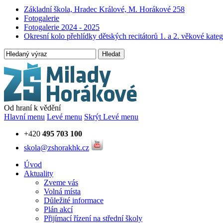
Základní škola, Hradec Králové, M. Horákové 258
Fotogalerie
Fotogalerie 2024 - 2025
Okresní kolo přehlídky dětských recitátorů 1. a 2. věkové kateg
Hledat
Od hraní k vědění
Hlavní menu
Levé menu
Skrýt Levé menu
+420
495 703 100
skola@zshorakhk.cz
Úvod
Aktuality
Zveme vás
Volná místa
Důležité informace
Plán akcí
Přijímací řízení na střední školy