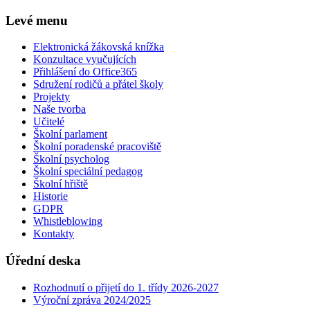
Levé menu
Elektronická žákovská knížka
Konzultace vyučujících
Přihlášení do Office365
Sdružení rodičů a přátel školy
Projekty
Naše tvorba
Učitelé
Školní parlament
Školní poradenské pracoviště
Školní psycholog
Školní speciální pedagog
Školní hřiště
Historie
GDPR
Whistleblowing
Kontakty
Úřední deska
Rozhodnutí o přijetí do 1. třídy 2026-2027
Výroční zpráva 2024/2025