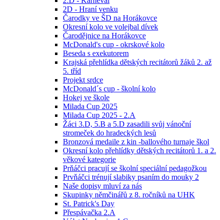
2.D - Karneval
2D - Hraní venku
Čarodky ve ŠD na Horákovce
Okresní kolo ve volejbal dívek
Čarodějnice na Horákovce
McDonald's cup - okrskové kolo
Beseda s exekutorem
Krajská přehlídka dětských recitátorů žáků 2. až
5. tříd
Projekt srdce
McDonald´s cup - školní kolo
Hokej ve škole
Milada Cup 2025
Milada Cup 2025 - 2.A
Žáci 3.D, 5.B a 5.D zasadili svůj vánoční
stromeček do hradeckých lesů
Bronzová medaile z kin -ballového turnaje škol
Okresní kolo přehlídky dětských recitátorů 1. a 2.
věkové kategorie
Prňáčci pracují se školní speciální pedagožkou
Prvňáčci trénují slabiky psaním do mouky 2
Naše dopisy mluví za nás
Skupinky němčinářů z 8. ročníků na UHK
St. Patrick's Day
Přespávačka 2.A