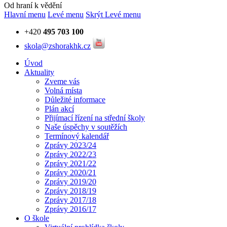
Od hraní k vědění
Hlavní menu
Levé menu
Skrýt Levé menu
+420
495 703 100
skola@zshorakhk.cz
Úvod
Aktuality
Zveme vás
Volná místa
Důležité informace
Plán akcí
Přijímací řízení na střední školy
Naše úspěchy v soutěžích
Termínový kalendář
Zprávy 2023/24
Zprávy 2022/23
Zprávy 2021/22
Zprávy 2020/21
Zprávy 2019/20
Zprávy 2018/19
Zprávy 2017/18
Zprávy 2016/17
O škole