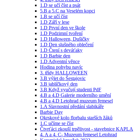
1.D se učí číst a psát
5.B a 5.C na Veselém kopci
1.B se učí číst
1.D Září v lese
1.D První den ve škole
1.D Podzimní tvoření
1.D Halloween, Dušičky
1.D Den slušného oblečení
1.D Čtení s deváťaky
1.D Barbie den
1.D Adventní věnce
Hodina pohybu navíc
3. třídy HALLOWEEN
3.B výlet do Šestajovic
3.B jablíčkový den
3.B Když vyučují studenti PdF
4.B a 4.D Galerie moderního umění
4.B a 4.D Letohrad muzeum řemesel
1.A Slavnostní předání slabikáře
Barbie Day
Okrskové kolo florbalu starších žáků
1.C učíme se číst
Čtvrťáci zkouší trpělivost - stavebnice KAPLA
4. A a 4. C- Muzeum řemesel Letohrad