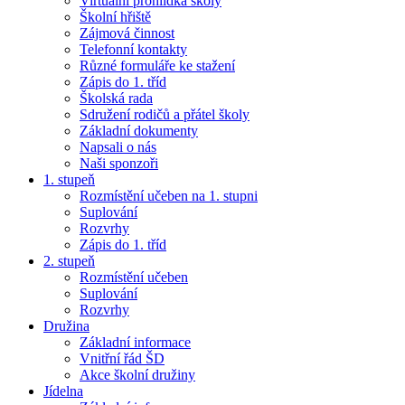
Virtuální prohlídka školy
Školní hřiště
Zájmová činnost
Telefonní kontakty
Různé formuláře ke stažení
Zápis do 1. tříd
Školská rada
Sdružení rodičů a přátel školy
Základní dokumenty
Napsali o nás
Naši sponzoři
1. stupeň
Rozmístění učeben na 1. stupni
Suplování
Rozvrhy
Zápis do 1. tříd
2. stupeň
Rozmístění učeben
Suplování
Rozvrhy
Družina
Základní informace
Vnitřní řád ŠD
Akce školní družiny
Jídelna