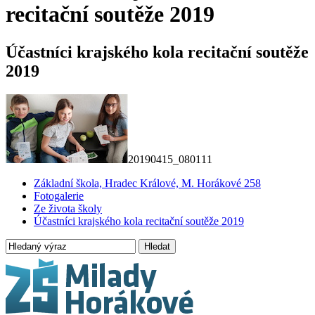
recitační soutěže 2019
Účastníci krajského kola recitační soutěže
2019
20190415_080111
Základní škola, Hradec Králové, M. Horákové 258
Fotogalerie
Ze života školy
Účastníci krajského kola recitační soutěže 2019
Hledat