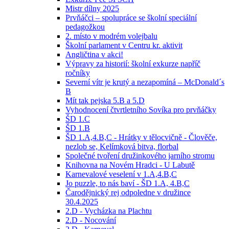
Mistr dílny 2025
Prvňáčci – spolupráce se školní speciální
pedagožkou
2. místo v modrém volejbalu
Školní parlament v Centru kr. aktivit
Angličtina v akci!
Výpravy za historií: školní exkurze napříč
ročníky
Severní vítr je krutý a nezapomíná – McDonald´s
B
Mít tak pejska 5.B a 5.D
Vyhodnocení čtvrtletního Sovíka pro prvňáčky
ŠD 1.C
ŠD 1.B
ŠD 1.A,4.B,C - Hrátky v tělocvičně - Člověče,
nezlob se, Kelímková bitva, florbal
Společné tvoření družinkového jarního stromu
Knihovna na Novém Hradci - U Labutě
Karnevalové veselení v 1.A,4.B,C
Jo puzzle, to nás baví - ŠD 1.A, 4.B,C
Čarodějnický rej odpoledne v družince
30.4.2025
2.D - Vycházka na Plachtu
2.D - Nocování