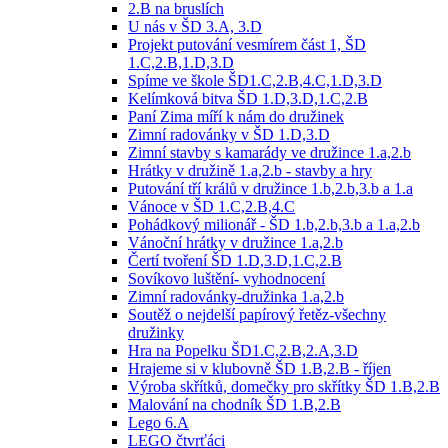
2.B na bruslích
U nás v ŠD 3.A, 3.D
Projekt putování vesmírem část 1, ŠD
1.C,2.B,1.D,3.D
Spíme ve škole ŠD1.C,2.B,4.C,1.D,3.D
Kelímková bitva ŠD 1.D,3.D,1.C,2.B
Paní Zima míří k nám do družinek
Zimní radovánky v ŠD 1.D,3.D
Zimní stavby s kamarády ve družince 1.a,2.b
Hrátky v družině 1.a,2.b - stavby a hry
Putování tří králů v družince 1.b,2.b,3.b a 1.a
Vánoce v ŠD 1.C,2.B,4.C
Pohádkový milionář - ŠD 1.b,2.b,3.b a 1.a,2.b
Vánoční hrátky v družince 1.a,2.b
Čertí tvoření ŠD 1.D,3.D,1.C,2.B
Sovíkovo luštění- vyhodnocení
Zimní radovánky-družinka 1.a,2.b
Soutěž o nejdelší papírový řetěz-všechny
družinky
Hra na Popelku ŠD1.C,2.B,2.A,3.D
Hrajeme si v klubovně ŠD 1.B,2.B - říjen
Výroba skřítků, domečky pro skřítky ŠD 1.B,2.B
Malování na chodník ŠD 1.B,2.B
Lego 6.A
LEGO čtvrťáci