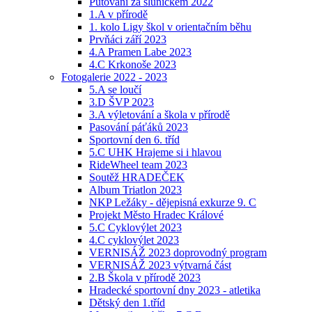
Putování za sluníčkem 2022
1.A v přírodě
1. kolo Ligy škol v orientačním běhu
Prvňáci září 2023
4.A Pramen Labe 2023
4.C Krkonoše 2023
Fotogalerie 2022 - 2023
5.A se loučí
3.D ŠVP 2023
3.A výletování a škola v přírodě
Pasování páťáků 2023
Sportovní den 6. tříd
5.C UHK Hrajeme si i hlavou
RideWheel team 2023
Soutěž HRADEČEK
Album Triatlon 2023
NKP Ležáky - dějepisná exkurze 9. C
Projekt Město Hradec Králové
5.C Cyklovýlet 2023
4.C cyklovýlet 2023
VERNISÁŽ 2023 doprovodný program
VERNISÁŽ 2023 výtvarná část
2.B Škola v přírodě 2023
Hradecké sportovní dny 2023 - atletika
Dětský den 1.tříd