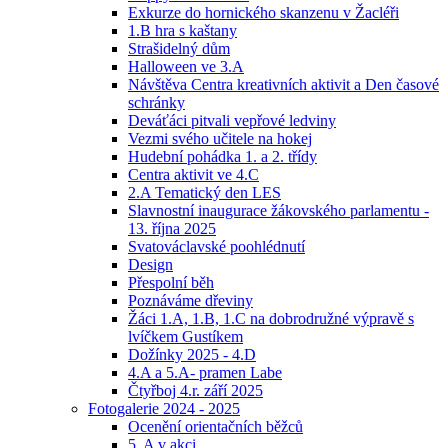
Exkurze do hornického skanzenu v Žacléři
1.B hra s kaštany
Strašidelný dům
Halloween ve 3.A
Návštěva Centra kreativních aktivit a Den časové
schránky
Deváťáci pitvali vepřové ledviny
Vezmi svého učitele na hokej
Hudební pohádka 1. a 2. třídy
Centra aktivit ve 4.C
2.A Tematický den LES
Slavnostní inaugurace žákovského parlamentu -
13. října 2025
Svatováclavské poohlédnutí
Design
Přespolní běh
Poznáváme dřeviny
Žáci 1.A, 1.B, 1.C na dobrodružné výpravě s
lvíčkem Gustíkem
Dožínky 2025 - 4.D
4.A a 5.A- pramen Labe
Čtyřboj 4.r. září 2025
Fotogalerie 2024 - 2025
Ocenění orientačních běžců
5. A v akci