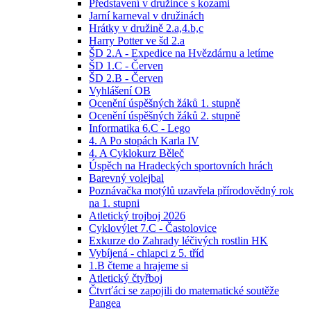
Představení v družince s kozami
Jarní karneval v družinách
Hrátky v družině 2.a,4.b,c
Harry Potter ve šd 2.a
ŠD 2.A - Expedice na Hvězdárnu a letíme
ŠD 1.C - Červen
ŠD 2.B - Červen
Vyhlášení OB
Ocenění úspěšných žáků 1. stupně
Ocenění úspěšných žáků 2. stupně
Informatika 6.C - Lego
4. A Po stopách Karla IV
4. A Cyklokurz Běleč
Úspěch na Hradeckých sportovních hrách
Barevný volejbal
Poznávačka motýlů uzavřela přírodovědný rok
na 1. stupni
Atletický trojboj 2026
Cyklovýlet 7.C - Častolovice
Exkurze do Zahrady léčivých rostlin HK
Vybíjená - chlapci z 5. tříd
1.B čteme a hrajeme si
Atletický čtyřboj
Čtvrťáci se zapojili do matematické soutěže
Pangea