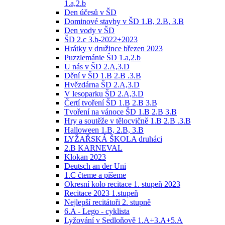
1.a,2.b
Den účesů v ŠD
Dominové stavby v ŠD 1.B, 2.B, 3.B
Den vody v ŠD
ŠD 2.c 3.b-2022+2023
Hrátky v družince březen 2023
Puzzlemánie ŠD 1.a,2.b
U nás v ŠD 2.A,3.D
Dění v ŠD 1.B 2.B .3.B
Hvězdárna ŠD 2.A,3.D
V lesoparku ŠD 2.A,3.D
Čertí tvoření ŠD 1.B 2.B 3.B
Tvoření na vánoce ŠD 1.B 2.B 3.B
Hry a soutěže v tělocvičně 1.B 2.B .3.B
Halloween 1.B, 2.B, 3.B
LYŽAŘSKÁ ŠKOLA druháci
2.B KARNEVAL
Klokan 2023
Deutsch an der Uni
1.C čteme a píšeme
Okresní kolo recitace 1. stupeň 2023
Recitace 2023 1.stupeň
Nejlepší recitátoři 2. stupně
6.A - Lego - cyklista
Lyžování v Sedloňově 1.A+3.A+5.A