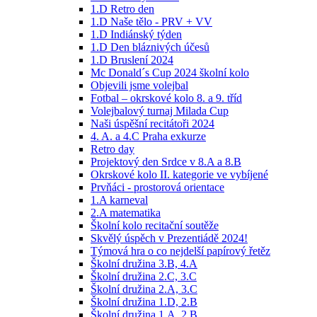
1.D Retro den
1.D Naše tělo - PRV + VV
1.D Indiánský týden
1.D Den bláznivých účesů
1.D Bruslení 2024
Mc Donald´s Cup 2024 školní kolo
Objevili jsme volejbal
Fotbal – okrskové kolo 8. a 9. tříd
Volejbalový turnaj Milada Cup
Naši úspěšní recitátoři 2024
4. A. a 4.C Praha exkurze
Retro day
Projektový den Srdce v 8.A a 8.B
Okrskové kolo II. kategorie ve vybíjené
Prvňáci - prostorová orientace
1.A karneval
2.A matematika
Školní kolo recitační soutěže
Skvělý úspěch v Prezentiádě 2024!
Týmová hra o co nejdelší papírový řetěz
Školní družina 3.B, 4.A
Školní družina 2.C, 3.C
Školní družina 2.A, 3.C
Školní družina 1.D, 2.B
Školní družina 1.A, 2.B