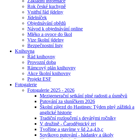
Základní informace
Rok české kuchyně
Vnitřní řád jídelny
Jídelníček
Objednávání obědů
Návod k objednávání online
Mléko a ovoce do škol
Vize školní jídelny
Bezpečnostní listy
Knihovna
Řád knihovny
Provozní doba
Rámcový plán knihovny
Akce školní knihovny
Projekt ESF
Fotogalerie
Fotogalerie 2025 - 2026
Mezigenerační setkání plné radosti a úsměvů
Putování za sluníčkem 2026
Školní zájezd do Hastings: Týden plný zážitků a
anglické historie
Tradiční rozloučení s devátými ročníky
V družině - Čarodějnický rej
Tvoříme a stavíme v šd 2.a,4.b,c
Sovíkovo putování - hádanky a úkoly