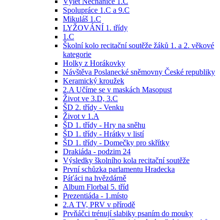
Výlet Nechanice 1.C
Spolupráce 1.C a 9.C
Mikuláš 1.C
LYŽOVÁNÍ 1. třídy
1.C
Školní kolo recitační soutěže žáků 1. a 2. věkové
kategorie
Holky z Horákovky
Návštěva Poslanecké sněmovny České republiky
Keramický kroužek
2.A Učíme se v maskách Masopust
Život ve 3.D, 3.C
ŠD 2. třídy - Venku
Život v 1.A
ŠD 1. třídy - Hry na sněhu
ŠD 1. třídy - Hrátky v listí
ŠD 1. třídy - Domečky pro skřítky
Drakiáda - podzim 24
Výsledky školního kola recitační soutěže
První schůzka parlamentu Hradecka
Páťáci na hvězdárně
Album Florbal 5. tříd
Prezentiáda - 1.místo
2.A TV, PRV v přírodě
Prvňáčci trénují slabiky psaním do mouky