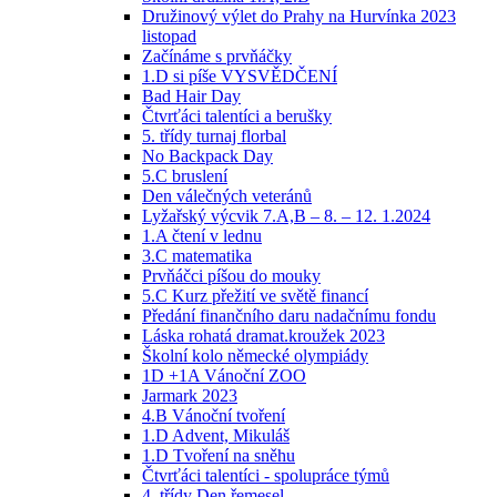
Družinový výlet do Prahy na Hurvínka 2023
listopad
Začínáme s prvňáčky
1.D si píše VYSVĚDČENÍ
Bad Hair Day
Čtvrťáci talentíci a berušky
5. třídy turnaj florbal
No Backpack Day
5.C bruslení
Den válečných veteránů
Lyžařský výcvik 7.A,B – 8. – 12. 1.2024
1.A čtení v lednu
3.C matematika
Prvňáčci píšou do mouky
5.C Kurz přežití ve světě financí
Předání finančního daru nadačnímu fondu
Láska rohatá dramat.kroužek 2023
Školní kolo německé olympiády
1D +1A Vánoční ZOO
Jarmark 2023
4.B Vánoční tvoření
1.D Advent, Mikuláš
1.D Tvoření na sněhu
Čtvrťáci talentíci - spolupráce týmů
4. třídy Den řemesel