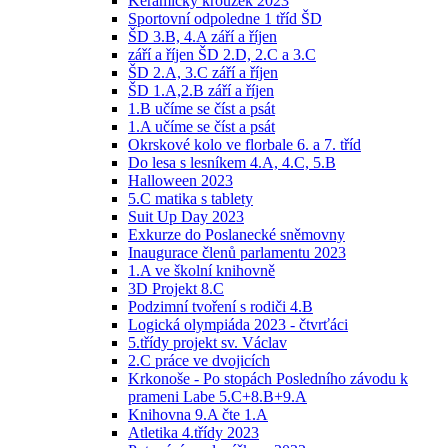
Keramický kroužek 2023
Sportovní odpoledne 1 tříd ŠD
ŠD 3.B, 4.A září a říjen
září a říjen ŠD 2.D, 2.C a 3.C
ŠD 2.A, 3.C září a říjen
ŠD 1.A,2.B září a říjen
1.B učíme se číst a psát
1.A učíme se číst a psát
Okrskové kolo ve florbale 6. a 7. tříd
Do lesa s lesníkem 4.A, 4.C, 5.B
Halloween 2023
5.C matika s tablety
Suit Up Day 2023
Exkurze do Poslanecké sněmovny
Inaugurace členů parlamentu 2023
1.A ve školní knihovně
3D Projekt 8.C
Podzimní tvoření s rodiči 4.B
Logická olympiáda 2023 - čtvrťáci
5.třídy projekt sv. Václav
2.C práce ve dvojicích
Krkonoše - Po stopách Posledního závodu k
prameni Labe 5.C+8.B+9.A
Knihovna 9.A čte 1.A
Atletika 4.třídy 2023