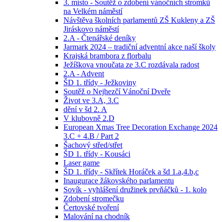
3. místo - Soutěž o zdobení vánočních stromků
na Velkém náměstí
Návštěva školních parlamentů ZŠ Kukleny a ZŠ
Jiráskovo náměstí
2.A - Čtenářské deníky
Jarmark 2024 – tradiční adventní akce naší školy
Krajská brambora z florbalu
Ježíškova vnoučata ze 3.C rozdávala radost
2.A - Advent
ŠD 1. třídy - Ježkoviny
Soutěž o Nejhezčí Vánoční Dveře
Život ve 3.A, 3.C
dění v šd 2. A
V klubovně 2.D
European Xmas Tree Decoration Exchange 2024
3.C + 4.B / Part 2
Šachový střed/střet
ŠD 1. třídy - Kousáci
Laser game
ŠD 1. třídy - Skřítek Horáček a šd 1.a,4.b,c
Inaugurace žákovského parlamentu
Sovík - vyhlášení družinek prvňáčků - 1. kolo
Zdobení stromečku
Čertovské tvoření
Malování na chodník