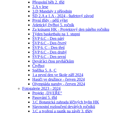
Přespolní běh 2. tříd
2.A v lese
3.D Mandaly z přírodnin
ŠD 2.A a 1.A - 2024 - štafetový závod
První třídy - pěší výlet
Atletický čtyřboj 5. ročník
Za krásami HK - Projektový den pátého ročníku
Týden basketbalu na 1. stupni
ŠVP 6.C - Den pátý
ŠVP 6.C - Den čtvrtý
ŠVP 6. C - Den třetí
ŠVP 6.C - Den druhý
ŠVP 6.C - Den první
Deváťáci čtou prvňáčkům
Čtyřboj
Sněžka 5. A, C
1.a první den ve škole září 2024
Hasiči ve družince - červen 2024
Olympiáda naruby - červen 2024
Fotogalerie 2023 - 2024
Projekt „DVEŘE“
Pasování 5. tříd
3.C Botanická zahrada léčivých bylin HK
Slavnostní rozloučení devátých ročníků
3.C a tvoření a rautík na závěr 3. třídy