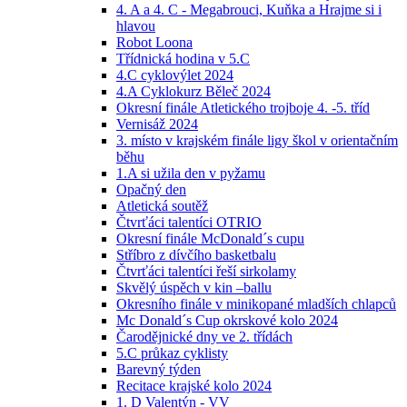
4. A a 4. C - Megabrouci, Kuňka a Hrajme si i
hlavou
Robot Loona
Třídnická hodina v 5.C
4.C cyklovýlet 2024
4.A Cyklokurz Běleč 2024
Okresní finále Atletického trojboje 4. -5. tříd
Vernisáž 2024
3. místo v krajském finále ligy škol v orientačním
běhu
1.A si užila den v pyžamu
Opačný den
Atletická soutěž
Čtvrťáci talentíci OTRIO
Okresní finále McDonald´s cupu
Stříbro z dívčího basketbalu
Čtvrťáci talentíci řeší sirkolamy
Skvělý úspěch v kin –ballu
Okresního finále v minikopané mladších chlapců
Mc Donald´s Cup okrskové kolo 2024
Čarodějnické dny ve 2. třídách
5.C průkaz cyklisty
Barevný týden
Recitace krajské kolo 2024
1. D Valentýn - VV