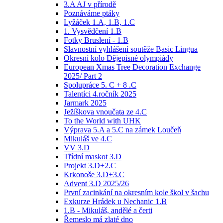
3.A AJ v přírodě
Poznáváme ptáky
Lyžáček 1.A, 1.B, 1.C
1. Vysvědčení 1.B
Fotky Bruslení - 1.B
Slavnostní vyhlášení soutěže Basic Lingua
Okresní kolo Dějepisné olympiády
European Xmas Tree Decoration Exchange
2025/ Part 2
Spolupráce 5. C + 8 .C
Talentíci 4.ročník 2025
Jarmark 2025
Ježíškova vnoučata ze 4.C
To the World with UHK
Výprava 5.A a 5.C na zámek Loučeň
Mikuláš ve 4.C
VV 3.D
Třídní maskot 3.D
Projekt 3.D+2.C
Krkonoše 3.D+3.C
Advent 3.D 2025/26
První zacinkání na okresním kole škol v šachu
Exkurze Hrádek u Nechanic 1.B
1.B - Mikuláš, andělé a čerti
Řemeslo má zlaté dno