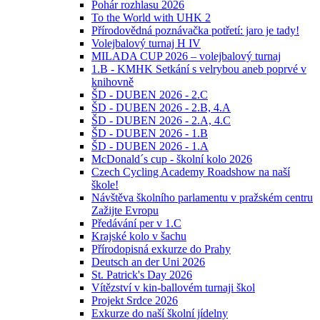
Pohár rozhlasu 2026
To the World with UHK 2
Přírodovědná poznávačka potřetí: jaro je tady!
Volejbalový turnaj H IV
MILADA CUP 2026 – volejbalový turnaj
1.B - KMHK Setkání s velrybou aneb poprvé v
knihovně
ŠD - DUBEN 2026 - 2.C
ŠD - DUBEN 2026 - 2.B, 4.A
ŠD - DUBEN 2026 - 2.A, 4.C
ŠD - DUBEN 2026 - 1.B
ŠD - DUBEN 2026 - 1.A
McDonald´s cup - školní kolo 2026
Czech Cycling Academy Roadshow na naší
škole!
Návštěva školního parlamentu v pražském centru
Zažijte Evropu
Předávání per v 1.C
Krajské kolo v šachu
Přírodopisná exkurze do Prahy
Deutsch an der Uni 2026
St. Patrick's Day 2026
Vítězství v kin-ballovém turnaji škol
Projekt Srdce 2026
Exkurze do naší školní jídelny