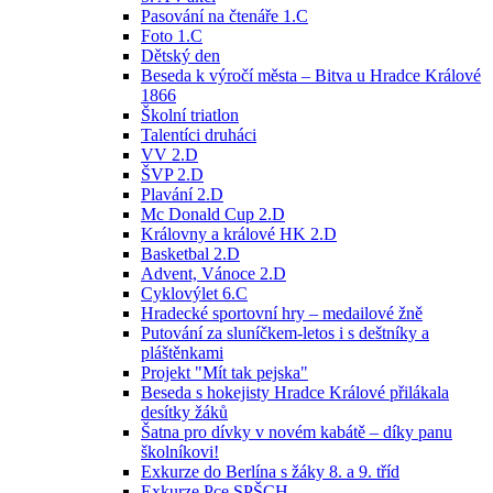
Pasování na čtenáře 1.C
Foto 1.C
Dětský den
Beseda k výročí města – Bitva u Hradce Králové
1866
Školní triatlon
Talentíci druháci
VV 2.D
ŠVP 2.D
Plavání 2.D
Mc Donald Cup 2.D
Královny a králové HK 2.D
Basketbal 2.D
Advent, Vánoce 2.D
Cyklovýlet 6.C
Hradecké sportovní hry – medailové žně
Putování za sluníčkem-letos i s deštníky a
pláštěnkami
Projekt "Mít tak pejska"
Beseda s hokejisty Hradce Králové přilákala
desítky žáků
Šatna pro dívky v novém kabátě – díky panu
školníkovi!
Exkurze do Berlína s žáky 8. a 9. tříd
Exkurze Pce SPŠCH