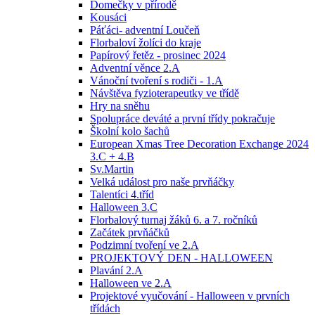
Domečky v přírodě
Kousáci
Páťáci- adventní Loučeň
Florbaloví žolíci do kraje
Papírový řetěz - prosinec 2024
Adventní věnce 2.A
Vánoční tvoření s rodiči - 1.A
Návštěva fyzioterapeutky ve třídě
Hry na sněhu
Spolupráce deváté a první třídy pokračuje
Školní kolo šachů
European Xmas Tree Decoration Exchange 2024
3.C + 4.B
Sv.Martin
Velká událost pro naše prvňáčky
Talentíci 4.tříd
Halloween 3.C
Florbalový turnaj žáků 6. a 7. ročníků
Začátek prvňáčků
Podzimní tvoření ve 2.A
PROJEKTOVÝ DEN - HALLOWEEN
Plavání 2.A
Halloween ve 2.A
Projektové vyučování - Halloween v prvních
třídách