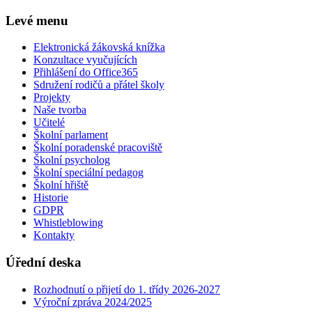
Levé menu
Elektronická žákovská knížka
Konzultace vyučujících
Přihlášení do Office365
Sdružení rodičů a přátel školy
Projekty
Naše tvorba
Učitelé
Školní parlament
Školní poradenské pracoviště
Školní psycholog
Školní speciální pedagog
Školní hřiště
Historie
GDPR
Whistleblowing
Kontakty
Úřední deska
Rozhodnutí o přijetí do 1. třídy 2026-2027
Výroční zpráva 2024/2025