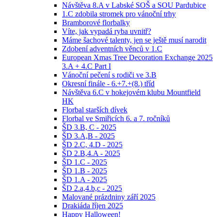
Návštěva 8.A v Labské SOŠ a SOU Pardubice
1.C zdobila stromek pro vánoční trhy
Bramborové florbalky
Víte, jak vypadá ryba uvnitř?
Máme šachové talenty, jen se ještě musí narodit
Zdobení adventních věnců v 1.C
European Xmas Tree Decoration Exchange 2025
3.A + 4.C Part I
Vánoční pečení s rodiči ve 3.B
Okresní finále - 6.+7.+(8.) tříd
Návštěva 6.C v hokejovém klubu Mountfield
HK
Florbal starších dívek
Florbal ve Smiřicích 6. a 7. ročníků
ŠD 3.B, C - 2025
ŠD 3.A,B - 2025
ŠD 2.C, 4.D - 2025
ŠD 2.B,4.A - 2025
ŠD 1.C - 2025
ŠD 1.B - 2025
ŠD 1.A - 2025
ŠD 2.a,4.b,c - 2025
Malované prázdniny září 2025
Drakiáda říjen 2025
Happy Halloween!