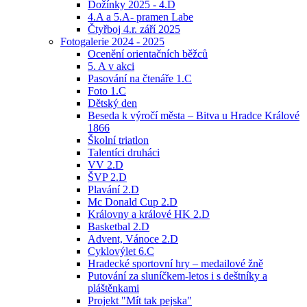
Dožínky 2025 - 4.D
4.A a 5.A- pramen Labe
Čtyřboj 4.r. září 2025
Fotogalerie 2024 - 2025
Ocenění orientačních běžců
5. A v akci
Pasování na čtenáře 1.C
Foto 1.C
Dětský den
Beseda k výročí města – Bitva u Hradce Králové
1866
Školní triatlon
Talentíci druháci
VV 2.D
ŠVP 2.D
Plavání 2.D
Mc Donald Cup 2.D
Královny a králové HK 2.D
Basketbal 2.D
Advent, Vánoce 2.D
Cyklovýlet 6.C
Hradecké sportovní hry – medailové žně
Putování za sluníčkem-letos i s deštníky a
pláštěnkami
Projekt "Mít tak pejska"