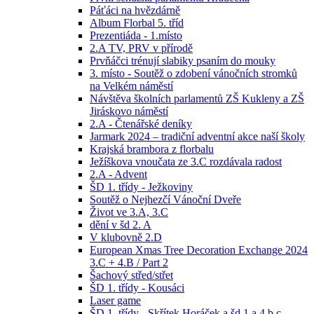
Páťáci na hvězdárně
Album Florbal 5. tříd
Prezentiáda - 1.místo
2.A TV, PRV v přírodě
Prvňáčci trénují slabiky psaním do mouky
3. místo - Soutěž o zdobení vánočních stromků
na Velkém náměstí
Návštěva školních parlamentů ZŠ Kukleny a ZŠ
Jiráskovo náměstí
2.A - Čtenářské deníky
Jarmark 2024 – tradiční adventní akce naší školy
Krajská brambora z florbalu
Ježíškova vnoučata ze 3.C rozdávala radost
2.A - Advent
ŠD 1. třídy - Ježkoviny
Soutěž o Nejhezčí Vánoční Dveře
Život ve 3.A, 3.C
dění v šd 2. A
V klubovně 2.D
European Xmas Tree Decoration Exchange 2024
3.C + 4.B / Part 2
Šachový střed/střet
ŠD 1. třídy - Kousáci
Laser game
ŠD 1. třídy - Skřítek Horáček a šd 1.a,4.b,c