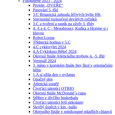
Fotogalerie 2023 - 2024
Projekt „DVEŘE“
Pasování 5. tříd
3.C Botanická zahrada léčivých bylin HK
Slavnostní rozloučení devátých ročníků
3.C a tvoření a rautík na závěr 3. třídy
4. A a 4. C - Megabrouci, Kuňka a Hrajme si i
hlavou
Robot Loona
Třídnická hodina v 5.C
4.C cyklovýlet 2024
4.A Cyklokurz Běleč 2024
Okresní finále Atletického trojboje 4. -5. tříd
Vernisáž 2024
3. místo v krajském finále ligy škol v orientačním
běhu
1.A si užila den v pyžamu
Opačný den
Atletická soutěž
Čtvrťáci talentíci OTRIO
Okresní finále McDonald´s cupu
Stříbro z dívčího basketbalu
Čtvrťáci talentíci řeší sirkolamy
Skvělý úspěch v kin –ballu
Okresního finále v minikopané mladších chlapců