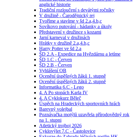
anglické historie
Tradiční rozloučení s devátými ročníky
V družině - Čarodějnický rej
Tvoříme a stavíme v šd 2.a,4.b,c
Sovíkovo putování - hádanky a úkoly
Představení v družince s kozami
Jarní karneval v družinách
Hrátky v družině 2.a,4.b,c
Harry Potter ve šd 2.a
ŠD 2.A - Expedice na Hvězdárnu a letíme
ŠD 1.C - Červen
ŠD 2.B - Červen
Vyhlášení OB
Ocenění úspěšných žáků 1. stupně
Ocenění úspěšných žáků 2. stupně
Informatika 6.C - Lego
4. A Po stopách Karla IV
4. A Cyklokurz Běleč
Úspěch na Hradeckých sportovních hrách
Barevný volejbal
Poznávačka motýlů uzavřela přírodovědný rok
na 1. stupni
Atletický trojboj 2026
Cyklovýlet 7.C - Častolovice
Exkurze do Zahrady léčivých rostlin HK