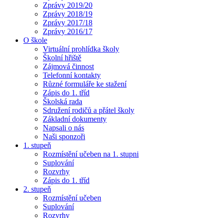
Zprávy 2019/20
Zprávy 2018/19
Zprávy 2017/18
Zprávy 2016/17
O škole
Virtuální prohlídka školy
Školní hřiště
Zájmová činnost
Telefonní kontakty
Různé formuláře ke stažení
Zápis do 1. tříd
Školská rada
Sdružení rodičů a přátel školy
Základní dokumenty
Napsali o nás
Naši sponzoři
1. stupeň
Rozmístění učeben na 1. stupni
Suplování
Rozvrhy
Zápis do 1. tříd
2. stupeň
Rozmístění učeben
Suplování
Rozvrhy