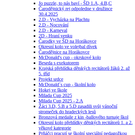
Jo puzzle, to nás baví - ŠD 1.A, 4.B,C
Čarodějnický rej odpoledne v družince
30.4.2025
2.D - Vycházka na Plachtu
2.D - Nocování
2.D - Karneval
2D - Hraní venku
Čarodky ve ŠD na Horákovce
Okresní kolo ve volejbal dívek
Čarodějnice na Horákovce
McDonald's cup - okrskové kolo
Beseda s exekutorem
Krajská přehlídka dětských recitátorů žáků 2. až
5. tříd
Projekt srdce
McDonald´s cup - školní kolo
Hokej ve škole
Milada Cup 2025
Milada Cup 2025 - 2.A
Žáci 3.D, 5.B a 5.D zasadili svůj vánoční
stromeček do hradeckých lesů
Bronzová medaile z kin -ballového turnaje škol
Okresní kolo přehlídky dětských recitátorů 1. a 2.
věkové kategorie
Prňáčci pracují se školní speciální pedagožkou