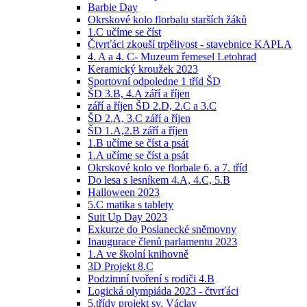
Barbie Day
Okrskové kolo florbalu starších žáků
1.C učíme se číst
Čtvrťáci zkouší trpělivost - stavebnice KAPLA
4. A a 4. C- Muzeum řemesel Letohrad
Keramický kroužek 2023
Sportovní odpoledne 1 tříd ŠD
ŠD 3.B, 4.A září a říjen
září a říjen ŠD 2.D, 2.C a 3.C
ŠD 2.A, 3.C září a říjen
ŠD 1.A,2.B září a říjen
1.B učíme se číst a psát
1.A učíme se číst a psát
Okrskové kolo ve florbale 6. a 7. tříd
Do lesa s lesníkem 4.A, 4.C, 5.B
Halloween 2023
5.C matika s tablety
Suit Up Day 2023
Exkurze do Poslanecké sněmovny
Inaugurace členů parlamentu 2023
1.A ve školní knihovně
3D Projekt 8.C
Podzimní tvoření s rodiči 4.B
Logická olympiáda 2023 - čtvrťáci
5.třídy projekt sv. Václav