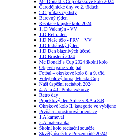
Mc Donald´s Cup okrskové kolo 2024
Čarodějnické dny ve 2. třídách
5.C průkaz cyklisty
Barevný týden
Recitace krajské kolo 2024
1. D Valentýn - VV
1.D Retro den
1.D Naše tělo - PRV + VV
1.D Indiánský týden
1.D Den bláznivých účesů
1.D Bruslení 2024
Mc Donald´s Cup 2024 školní kolo
Objevili jsme volejbal
Fotbal – okrskové kolo 8. a 9. tříd
Volejbalový turnaj Milada Cup
Naši úspěšní recitátoři 2024
4. A. a 4.C Praha exkurze
Retro day
Projektový den Srdce v 8.A a 8.B
Okrskové kolo II. kategorie ve vybíjené
Prvňáci - prostorová orientace
1.A karneval
2.A matematika
Školní kolo recitační soutěže
Skvělý úspěch v Prezentiádě 2024!