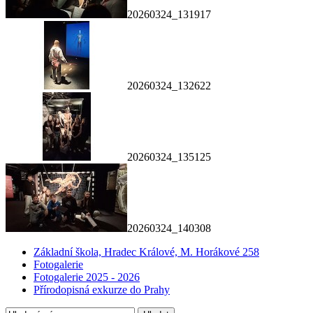
20260324_131917
20260324_132622
20260324_135125
20260324_140308
Základní škola, Hradec Králové, M. Horákové 258
Fotogalerie
Fotogalerie 2025 - 2026
Přírodopisná exkurze do Prahy