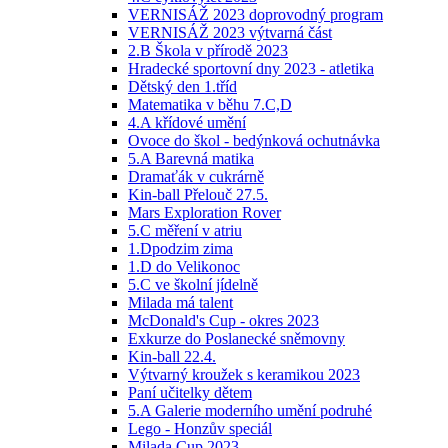
VERNISÁŽ 2023 doprovodný program
VERNISÁŽ 2023 výtvarná část
2.B Škola v přírodě 2023
Hradecké sportovní dny 2023 - atletika
Dětský den 1.tříd
Matematika v běhu 7.C,D
4.A křídové umění
Ovoce do škol - bedýnková ochutnávka
5.A Barevná matika
Dramaťák v cukrárně
Kin-ball Přelouč 27.5.
Mars Exploration Rover
5.C měření v atriu
1.Dpodzim zima
1.D do Velikonoc
5.C ve školní jídelně
Milada má talent
McDonald's Cup - okres 2023
Exkurze do Poslanecké sněmovny
Kin-ball 22.4.
Výtvarný kroužek s keramikou 2023
Paní učitelky dětem
5.A Galerie moderního umění podruhé
Lego - Honzův speciál
Milada Cup 2023