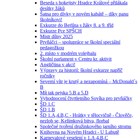
Beseda s hokejisty Hradce Králové přilákala
desítky žáků
Šatna pro dívky v novém kabátě – díky panu
školníkovi!
Exkurze do Berlína s žáky 8. a 9. tříd
Exkurze Pce SPŠCH
Mistr dílny 2025
Prvňáčci – spolupráce se školní speciální
pedagožkou
2. místo v modrém volejbalu
Školní parlament v Centru kr. aktivit
Angličtina v akci!
Výpravy za historií: školní exkurze napříč
ročníky
Severní vítr je krutý a nezapomíná – McDonald´s
B
Mít tak pejska 5.B a 5.D
Vyhodnocení čtvrtletního Sovíka pro prvňáčky
ŠD 1.C
ŠD 1.B
ŠD 1.A,4.B,C - Hrátky v tělocvičně - Člověče,
nezlob se, Kelímková bitva, florbal
Společné tvoření družinkového jarního stromu
Knihovna na Novém Hradci - U Labutě
Karnevalové veselení v 1.A,4.B,C