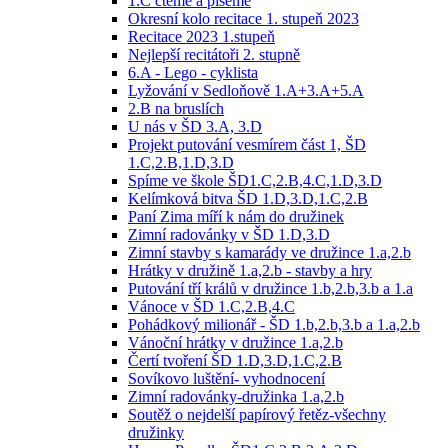
1.C čteme a píšeme
Okresní kolo recitace 1. stupeň 2023
Recitace 2023 1.stupeň
Nejlepší recitátoři 2. stupně
6.A - Lego - cyklista
Lyžování v Sedloňově 1.A+3.A+5.A
2.B na bruslích
U nás v ŠD 3.A, 3.D
Projekt putování vesmírem část 1, ŠD
1.C,2.B,1.D,3.D
Spíme ve škole ŠD1.C,2.B,4.C,1.D,3.D
Kelímková bitva ŠD 1.D,3.D,1.C,2.B
Paní Zima míří k nám do družinek
Zimní radovánky v ŠD 1.D,3.D
Zimní stavby s kamarády ve družince 1.a,2.b
Hrátky v družině 1.a,2.b - stavby a hry
Putování tří králů v družince 1.b,2.b,3.b a 1.a
Vánoce v ŠD 1.C,2.B,4.C
Pohádkový milionář - ŠD 1.b,2.b,3.b a 1.a,2.b
Vánoční hrátky v družince 1.a,2.b
Čertí tvoření ŠD 1.D,3.D,1.C,2.B
Sovíkovo luštění- vyhodnocení
Zimní radovánky-družinka 1.a,2.b
Soutěž o nejdelší papírový řetěz-všechny
družinky