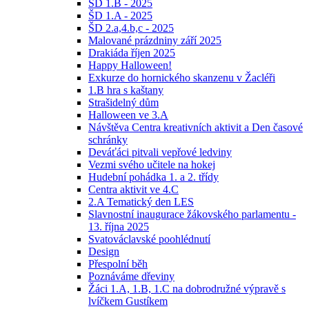
ŠD 1.B - 2025
ŠD 1.A - 2025
ŠD 2.a,4.b,c - 2025
Malované prázdniny září 2025
Drakiáda říjen 2025
Happy Halloween!
Exkurze do hornického skanzenu v Žacléři
1.B hra s kaštany
Strašidelný dům
Halloween ve 3.A
Návštěva Centra kreativních aktivit a Den časové
schránky
Deváťáci pitvali vepřové ledviny
Vezmi svého učitele na hokej
Hudební pohádka 1. a 2. třídy
Centra aktivit ve 4.C
2.A Tematický den LES
Slavnostní inaugurace žákovského parlamentu -
13. října 2025
Svatováclavské poohlédnutí
Design
Přespolní běh
Poznáváme dřeviny
Žáci 1.A, 1.B, 1.C na dobrodružné výpravě s
lvíčkem Gustíkem