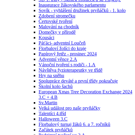
Inaugurace žákovského parlamentu
Sovík - vyhlášení družinek prvňáčků - 1. kolo
Zdobení stromečku
Čertovské tvoření
Malování na chodník
Domečky v přírodě
Kousáci
Páťáci- adventní Loučeň
Florbaloví žolíci do kraje
Papírový řetěz - prosinec 2024
Adventní věnce 2.A
Vánoční tvoření s rodiči - 1.A
Návštěva fyzioterapeutky ve třídě
Hry na sněhu
Spolupráce deváté a první třídy pokračuje
Školní kolo šachů
European Xmas Tree Decoration Exchange 2024
3.C + 4.B
Sv.Martin
Velká událost pro naše prvňáčky
Talentíci 4.tříd
Halloween 3.C
Florbalový turnaj žáků 6. a 7. ročníků
Začátek prvňáčků