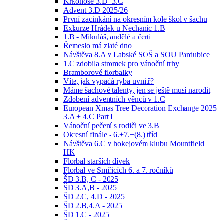
Krkonoše 3.D+3.C
Advent 3.D 2025/26
První zacinkání na okresním kole škol v šachu
Exkurze Hrádek u Nechanic 1.B
1.B - Mikuláš, andělé a čerti
Řemeslo má zlaté dno
Návštěva 8.A v Labské SOŠ a SOU Pardubice
1.C zdobila stromek pro vánoční trhy
Bramborové florbalky
Víte, jak vypadá ryba uvnitř?
Máme šachové talenty, jen se ještě musí narodit
Zdobení adventních věnců v 1.C
European Xmas Tree Decoration Exchange 2025
3.A + 4.C Part I
Vánoční pečení s rodiči ve 3.B
Okresní finále - 6.+7.+(8.) tříd
Návštěva 6.C v hokejovém klubu Mountfield
HK
Florbal starších dívek
Florbal ve Smiřicích 6. a 7. ročníků
ŠD 3.B, C - 2025
ŠD 3.A,B - 2025
ŠD 2.C, 4.D - 2025
ŠD 2.B,4.A - 2025
ŠD 1.C - 2025