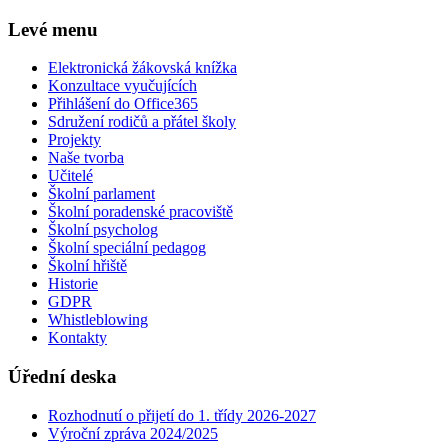
Levé menu
Elektronická žákovská knížka
Konzultace vyučujících
Přihlášení do Office365
Sdružení rodičů a přátel školy
Projekty
Naše tvorba
Učitelé
Školní parlament
Školní poradenské pracoviště
Školní psycholog
Školní speciální pedagog
Školní hřiště
Historie
GDPR
Whistleblowing
Kontakty
Úřední deska
Rozhodnutí o přijetí do 1. třídy 2026-2027
Výroční zpráva 2024/2025