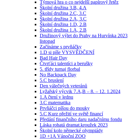
Týmová hra o co nejdelší papírový řetěz
Školní družina 3.B, 4.A
Školní družina 2.C, 3.C
Školní družina 2.A, 3.C
Školní družina 1.D, 2.B
Školní družina 1.A, 2.B
Družinový výlet do Prahy na Hurvínka 2023
listopad
Začínáme s prvňáčky
1.D si píše VYSVĚDČENÍ
Bad Hair Day
Čtvrťáci talentíci a berušky
5. třídy turnaj florbal
No Backpack Day
5.C bruslení
Den válečných veteránů
Lyžařský výcvik 7.A,B – 8. – 12. 1.2024
1.A čtení v lednu
3.C matematika
Prvňáčci píšou do mouky
5.C Kurz přežití ve světě financí
Předání finančního daru nadačnímu fondu
Láska rohatá dramat.kroužek 2023
Školní kolo německé olympiády
1D +1A Vánoční ZOO