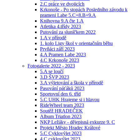
2.C práce ve dvojicích
Krkonoše - Po stopách Posledního závodu k
prameni Labe 5.C+8.B+9.A
Knihovna 9.A čte 1.A
Atletika 4.třídy 2023
Putování za sluníčkem 2022
1.A v přírodě
1. kolo Ligy škol v orientačním běhu
Prvňáci září 2023
4.A Pramen Labe 2023
4.C Krkonoše 2023
Fotogalerie 2022 - 2023
5.A se loučí
3.D ŠVP 2023
3.A výletování a škola v přírodě
Pasování páťáků 2023
Sportovní den 6. tříd
5.C UHK Hrajeme si i hlavou
RideWheel team 2023
Soutěž HRADEČEK
Album Triatlon 2023
NKP Ležáky - dějepisná exkurze 9. C
Projekt Město Hradec Králové
5.C Cyklovýlet 2023
4.C cyklovýlet 2023