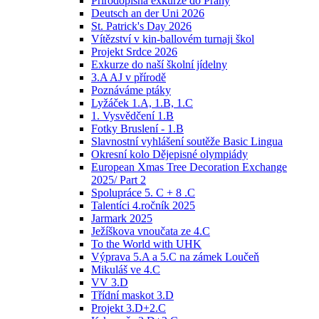
Přírodopisná exkurze do Prahy
Deutsch an der Uni 2026
St. Patrick's Day 2026
Vítězství v kin-ballovém turnaji škol
Projekt Srdce 2026
Exkurze do naší školní jídelny
3.A AJ v přírodě
Poznáváme ptáky
Lyžáček 1.A, 1.B, 1.C
1. Vysvědčení 1.B
Fotky Bruslení - 1.B
Slavnostní vyhlášení soutěže Basic Lingua
Okresní kolo Dějepisné olympiády
European Xmas Tree Decoration Exchange
2025/ Part 2
Spolupráce 5. C + 8 .C
Talentíci 4.ročník 2025
Jarmark 2025
Ježíškova vnoučata ze 4.C
To the World with UHK
Výprava 5.A a 5.C na zámek Loučeň
Mikuláš ve 4.C
VV 3.D
Třídní maskot 3.D
Projekt 3.D+2.C