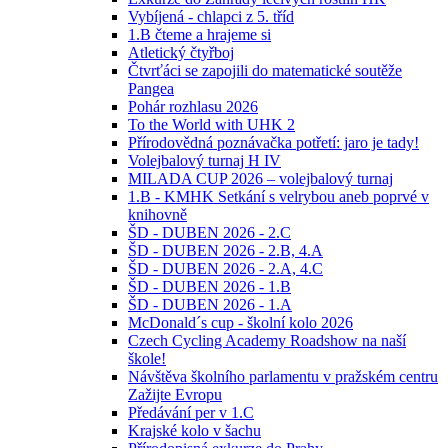
Vybíjená - chlapci z 5. tříd
1.B čteme a hrajeme si
Atletický čtyřboj
Čtvrťáci se zapojili do matematické soutěže
Pangea
Pohár rozhlasu 2026
To the World with UHK 2
Přírodovědná poznávačka potřetí: jaro je tady!
Volejbalový turnaj H IV
MILADA CUP 2026 – volejbalový turnaj
1.B - KMHK Setkání s velrybou aneb poprvé v
knihovně
ŠD - DUBEN 2026 - 2.C
ŠD - DUBEN 2026 - 2.B, 4.A
ŠD - DUBEN 2026 - 2.A, 4.C
ŠD - DUBEN 2026 - 1.B
ŠD - DUBEN 2026 - 1.A
McDonald´s cup - školní kolo 2026
Czech Cycling Academy Roadshow na naší
škole!
Návštěva školního parlamentu v pražském centru
Zažijte Evropu
Předávání per v 1.C
Krajské kolo v šachu