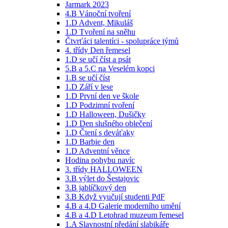
Jarmark 2023
4.B Vánoční tvoření
1.D Advent, Mikuláš
1.D Tvoření na sněhu
Čtvrťáci talentíci - spolupráce týmů
4. třídy Den řemesel
1.D se učí číst a psát
5.B a 5.C na Veselém kopci
1.B se učí číst
1.D Září v lese
1.D První den ve škole
1.D Podzimní tvoření
1.D Halloween, Dušičky
1.D Den slušného oblečení
1.D Čtení s deváťaky
1.D Barbie den
1.D Adventní věnce
Hodina pohybu navíc
3. třídy HALLOWEEN
3.B výlet do Šestajovic
3.B jablíčkový den
3.B Když vyučují studenti PdF
4.B a 4.D Galerie moderního umění
4.B a 4.D Letohrad muzeum řemesel
1.A Slavnostní předání slabikáře