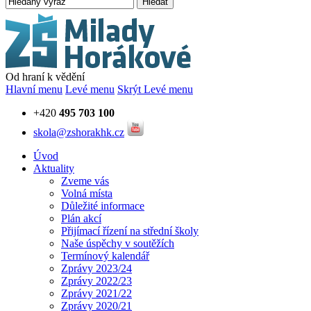
Hledat
Od hraní k vědění
Hlavní menu
Levé menu
Skrýt Levé menu
+420
495 703 100
skola@zshorakhk.cz
Úvod
Aktuality
Zveme vás
Volná místa
Důležité informace
Plán akcí
Přijímací řízení na střední školy
Naše úspěchy v soutěžích
Termínový kalendář
Zprávy 2023/24
Zprávy 2022/23
Zprávy 2021/22
Zprávy 2020/21