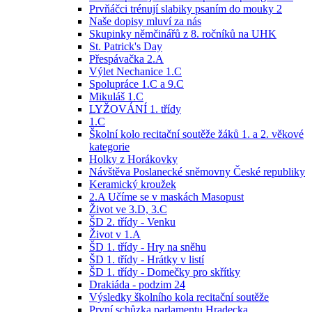
Prvňáčci trénují slabiky psaním do mouky 2
Naše dopisy mluví za nás
Skupinky němčinářů z 8. ročníků na UHK
St. Patrick's Day
Přespávačka 2.A
Výlet Nechanice 1.C
Spolupráce 1.C a 9.C
Mikuláš 1.C
LYŽOVÁNÍ 1. třídy
1.C
Školní kolo recitační soutěže žáků 1. a 2. věkové
kategorie
Holky z Horákovky
Návštěva Poslanecké sněmovny České republiky
Keramický kroužek
2.A Učíme se v maskách Masopust
Život ve 3.D, 3.C
ŠD 2. třídy - Venku
Život v 1.A
ŠD 1. třídy - Hry na sněhu
ŠD 1. třídy - Hrátky v listí
ŠD 1. třídy - Domečky pro skřítky
Drakiáda - podzim 24
Výsledky školního kola recitační soutěže
První schůzka parlamentu Hradecka