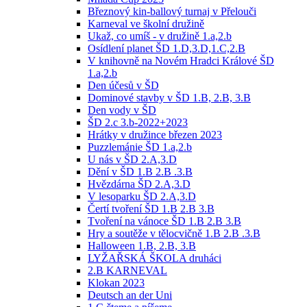
Březnový kin-ballový turnaj v Přelouči
Karneval ve školní družině
Ukaž, co umíš - v družině 1.a,2.b
Osídlení planet ŠD 1.D,3.D,1.C,2.B
V knihovně na Novém Hradci Králové ŠD
1.a,2.b
Den účesů v ŠD
Dominové stavby v ŠD 1.B, 2.B, 3.B
Den vody v ŠD
ŠD 2.c 3.b-2022+2023
Hrátky v družince březen 2023
Puzzlemánie ŠD 1.a,2.b
U nás v ŠD 2.A,3.D
Dění v ŠD 1.B 2.B .3.B
Hvězdárna ŠD 2.A,3.D
V lesoparku ŠD 2.A,3.D
Čertí tvoření ŠD 1.B 2.B 3.B
Tvoření na vánoce ŠD 1.B 2.B 3.B
Hry a soutěže v tělocvičně 1.B 2.B .3.B
Halloween 1.B, 2.B, 3.B
LYŽAŘSKÁ ŠKOLA druháci
2.B KARNEVAL
Klokan 2023
Deutsch an der Uni