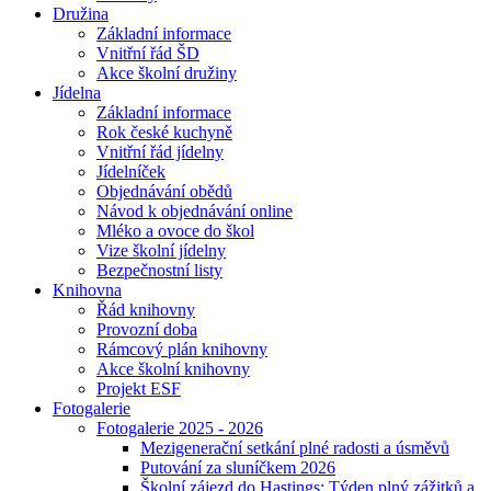
Družina
Základní informace
Vnitřní řád ŠD
Akce školní družiny
Jídelna
Základní informace
Rok české kuchyně
Vnitřní řád jídelny
Jídelníček
Objednávání obědů
Návod k objednávání online
Mléko a ovoce do škol
Vize školní jídelny
Bezpečnostní listy
Knihovna
Řád knihovny
Provozní doba
Rámcový plán knihovny
Akce školní knihovny
Projekt ESF
Fotogalerie
Fotogalerie 2025 - 2026
Mezigenerační setkání plné radosti a úsměvů
Putování za sluníčkem 2026
Školní zájezd do Hastings: Týden plný zážitků a