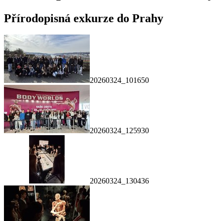
Přírodopisná exkurze do Prahy
20260324_101650
20260324_125930
20260324_130436