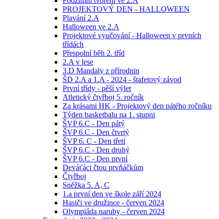
Podzimní tvoření ve 2.A
PROJEKTOVÝ DEN - HALLOWEEN
Plavání 2.A
Halloween ve 2.A
Projektové vyučování - Halloween v prvních
třídách
Přespolní běh 2. tříd
2.A v lese
3.D Mandaly z přírodnin
ŠD 2.A a 1.A - 2024 - štafetový závod
První třídy - pěší výlet
Atletický čtyřboj 5. ročník
Za krásami HK - Projektový den pátého ročníku
Týden basketbalu na 1. stupni
ŠVP 6.C - Den pátý
ŠVP 6.C - Den čtvrtý
ŠVP 6. C - Den třetí
ŠVP 6.C - Den druhý
ŠVP 6.C - Den první
Deváťáci čtou prvňáčkům
Čtyřboj
Sněžka 5. A, C
1.a první den ve škole září 2024
Hasiči ve družince - červen 2024
Olympiáda naruby - červen 2024