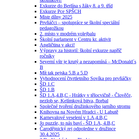
školníkovi!
Exkurze do Berlína s žáky 8. a 9. tříd
Exkurze Pce SPŠCH
Mistr dílny 2025
Prvňáčci – spolupráce se školní speciální
pedagožkou
2. místo v modrém volejbalu
Školní parlament v Centru kr. aktivit
Angličtina v akci!
Výpravy za historií: školní exkurze napříč
ročníky
Severní vítr je krutý a nezapomíná – McDonald´s
B
Mít tak pejska 5.B a 5.D
Vyhodnocení čtvrtletního Sovíka pro prvňáčky
ŠD 1.C
ŠD 1.B
ŠD 1.A,4.B,C - Hrátky v tělocvičně - Člověče,
nezlob se, Kelímková bitva, florbal
Společné tvoření družinkového jarního stromu
Knihovna na Novém Hradci - U Labutě
Karnevalové veselení v 1.A,4.B,C
Jo puzzle, to nás baví - ŠD 1.A, 4.B,C
Čarodějnický rej odpoledne v družince
30.4.2025