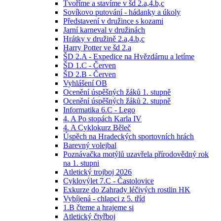
Tvoříme a stavíme v šd 2.a,4.b,c
Sovíkovo putování - hádanky a úkoly
Představení v družince s kozami
Jarní karneval v družinách
Hrátky v družině 2.a,4.b,c
Harry Potter ve šd 2.a
ŠD 2.A - Expedice na Hvězdárnu a letíme
ŠD 1.C - Červen
ŠD 2.B - Červen
Vyhlášení OB
Ocenění úspěšných žáků 1. stupně
Ocenění úspěšných žáků 2. stupně
Informatika 6.C - Lego
4. A Po stopách Karla IV
4. A Cyklokurz Běleč
Úspěch na Hradeckých sportovních hrách
Barevný volejbal
Poznávačka motýlů uzavřela přírodovědný rok
na 1. stupni
Atletický trojboj 2026
Cyklovýlet 7.C - Častolovice
Exkurze do Zahrady léčivých rostlin HK
Vybíjená - chlapci z 5. tříd
1.B čteme a hrajeme si
Atletický čtyřboj