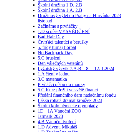
Školní družina 1.D, 2.B
Školní družina 1.A, 2.B
Družinový výlet do Prahy na Hurvínka 2023
listopad
Začínáme s prvňáčky
1.D si píše VYSVĚDČENÍ
Bad Hair Day
Čtvrťáci talentíci a berušky
5. třídy turnaj florbal
No Backpack Day
5.C bruslení
Den válečných veteránů
Lyžařský výcvik 7.A,B – 8. – 12. 1.2024
1.A čtení v lednu
3.C matematika
Prvňáčci píšou do mouky
5.C Kurz přežití ve světě financí
Předání finančního daru nadačnímu fondu
Láska rohatá dramat.kroužek 2023
Školní kolo německé olympiády
1D +1A Vánoční ZOO
Jarmark 2023
4.B Vánoční tvoření
1.D Advent, Mikuláš