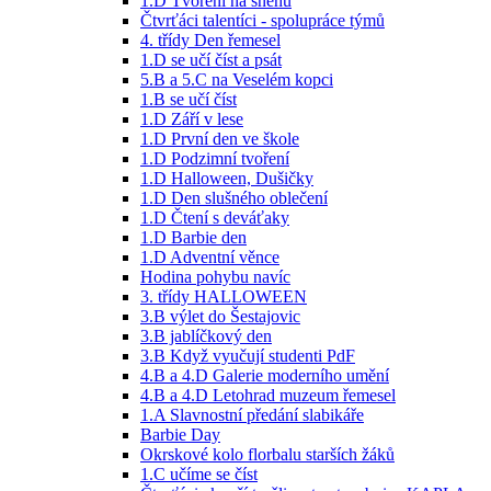
1.D Tvoření na sněhu
Čtvrťáci talentíci - spolupráce týmů
4. třídy Den řemesel
1.D se učí číst a psát
5.B a 5.C na Veselém kopci
1.B se učí číst
1.D Září v lese
1.D První den ve škole
1.D Podzimní tvoření
1.D Halloween, Dušičky
1.D Den slušného oblečení
1.D Čtení s deváťaky
1.D Barbie den
1.D Adventní věnce
Hodina pohybu navíc
3. třídy HALLOWEEN
3.B výlet do Šestajovic
3.B jablíčkový den
3.B Když vyučují studenti PdF
4.B a 4.D Galerie moderního umění
4.B a 4.D Letohrad muzeum řemesel
1.A Slavnostní předání slabikáře
Barbie Day
Okrskové kolo florbalu starších žáků
1.C učíme se číst