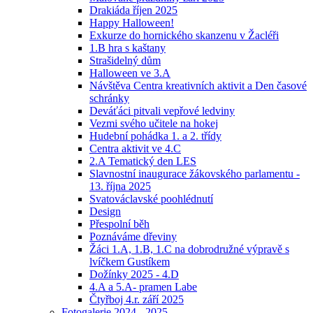
Drakiáda říjen 2025
Happy Halloween!
Exkurze do hornického skanzenu v Žacléři
1.B hra s kaštany
Strašidelný dům
Halloween ve 3.A
Návštěva Centra kreativních aktivit a Den časové
schránky
Deváťáci pitvali vepřové ledviny
Vezmi svého učitele na hokej
Hudební pohádka 1. a 2. třídy
Centra aktivit ve 4.C
2.A Tematický den LES
Slavnostní inaugurace žákovského parlamentu -
13. října 2025
Svatováclavské poohlédnutí
Design
Přespolní běh
Poznáváme dřeviny
Žáci 1.A, 1.B, 1.C na dobrodružné výpravě s
lvíčkem Gustíkem
Dožínky 2025 - 4.D
4.A a 5.A- pramen Labe
Čtyřboj 4.r. září 2025
Fotogalerie 2024 - 2025