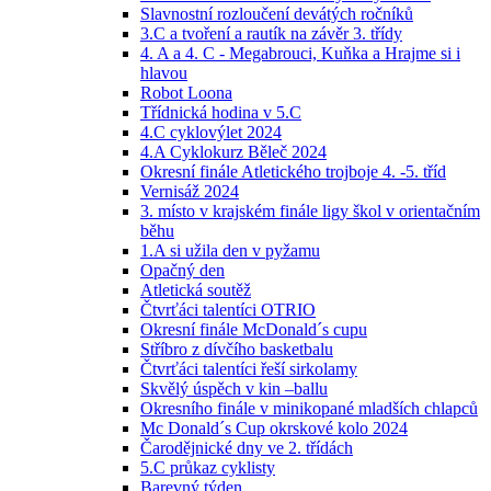
Slavnostní rozloučení devátých ročníků
3.C a tvoření a rautík na závěr 3. třídy
4. A a 4. C - Megabrouci, Kuňka a Hrajme si i
hlavou
Robot Loona
Třídnická hodina v 5.C
4.C cyklovýlet 2024
4.A Cyklokurz Běleč 2024
Okresní finále Atletického trojboje 4. -5. tříd
Vernisáž 2024
3. místo v krajském finále ligy škol v orientačním
běhu
1.A si užila den v pyžamu
Opačný den
Atletická soutěž
Čtvrťáci talentíci OTRIO
Okresní finále McDonald´s cupu
Stříbro z dívčího basketbalu
Čtvrťáci talentíci řeší sirkolamy
Skvělý úspěch v kin –ballu
Okresního finále v minikopané mladších chlapců
Mc Donald´s Cup okrskové kolo 2024
Čarodějnické dny ve 2. třídách
5.C průkaz cyklisty
Barevný týden