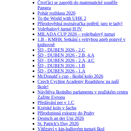
Čtvrťáci se zapojili do matematické soutěže
Pangea
Pohár rozhlasu 2026
To the World with UHK 2
Přírodovědná poznávačka potřetí: jaro je tady!
Volejbalový turnaj H IV
MILADA CUP 2026 – volejbalový turnaj
1.B - KMHK Setkání s velrybou aneb poprvé v
knihovně
ŠD - DUBEN 2026 - 2.C
ŠD - DUBEN 2026 - 2.B, 4.A
ŠD - DUBEN 2026 - 2.A, 4.C
ŠD - DUBEN 2026 - 1.B
ŠD - DUBEN 2026 - 1.A
McDonald´s cup - školní kolo 2026
Czech Cycling Academy Roadshow na naší
škole!
Návštěva školního parlamentu v pražském centru
Zažijte Evropu
Předávání per v 1.C
Krajské kolo v šachu
Přírodopisná exkurze do Prahy
Deutsch an der Uni 2026
St. Patrick's Day 2026
Vítězství v kin-ballovém turnaji škol