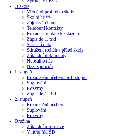
Zprávy 2016/17
O škole
Virtuální prohlídka školy
Školní hřiště
Zájmová činnost
Telefonní kontakty
Různé formuláře ke stažení
Zápis do 1. tříd
Školská rada
Sdružení rodičů a přátel školy
Základní dokumenty
Napsali o nás
Naši sponzoři
1. stupeň
Rozmístění učeben na 1. stupni
Suplování
Rozvrhy
Zápis do 1. tříd
2. stupeň
Rozmístění učeben
Suplování
Rozvrhy
Družina
Základní informace
Vnitřní řád ŠD