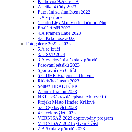
Knihovna 9.A čte 1.A
Atletika 4.třídy 2023
Putování za sluníčkem 2022
1.A v přírodě
1. kolo Ligy škol v orientačním běhu
Prvňáci září 2023
4.A Pramen Labe 2023
4.C Krkonoše 2023
Fotogalerie 2022 - 2023
5.A se loučí
3.D ŠVP 2023
3.A výletování a škola v přírodě
Pasování páťáků 2023
Sportovní den 6. tříd
5.C UHK Hrajeme si i hlavou
RideWheel team 2023
Soutěž HRADEČEK
Album Triatlon 2023
NKP Ležáky - dějepisná exkurze 9. C
Projekt Město Hradec Králové
5.C Cyklovýlet 2023
4.C cyklovýlet 2023
VERNISÁŽ 2023 doprovodný program
VERNISÁŽ 2023 výtvarná část
2.B Škola v přírodě 2023