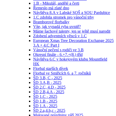
1.B - Mikuláš, andělé a čerti
Řemeslo má zlaté dno
Návštěva 8.A v Labské SOŠ a SOU Pardubice
1.C zdobila stromek pro vánoční trhy
Bramborové florbalky
Víte, jak vypadá ryba uvnitř?
Máme šachové talenty, jen se ještě musí narodit
Zdobení adventních věnců v 1.C
European Xmas Tree Decoration Exchange 2025
3.A + 4.C Part I
Vánoční pečení s rodiči ve 3.B
Okresní finále - 6.+7.+(8.) tříd
Návštěva 6.C v hokejovém klubu Mountfield
HK
Florbal starších dívek
Florbal ve Smiřicích 6. a 7. ročníků
ŠD 3.B, C - 2025
ŠD 3.A,B - 2025
ŠD 2.C, 4.D - 2025
ŠD 2.B,4.A - 2025
ŠD 1.C - 2025
ŠD 1.B - 2025
ŠD 1.A - 2025
ŠD 2.a,4.b,c - 2025
Malované prázdniny září 2025