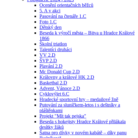
Ocenění orientačních běžců
5. A v akci
Pasování na čtenáře 1.C
Foto 1.C
Dětský den
Beseda k výročí města – Bitva u Hradce Králové
1866
Školní triatlon
Talentíci druháci
VV 2.D
ŠVP 2.D
Plavání 2.D
Mc Donald Cup 2.D
Královny a králové HK 2.D
Basketbal 2.D
Advent, Vánoce 2.D
Cyklovýlet 6.C
Hradecké sportovní hry – medailové žně
Putování za sluníčkem-letos i s deštníky a
pláštěnkami
Projekt "Mít tak pejska"
Beseda s hokejisty Hradce Králové přilákala
desítky žáků
Šatna pro dívky v novém kabátě – díky panu