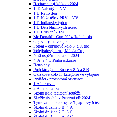
Recitace krajské kolo 2024
1. D Valentýn - VV
1.D Retro den
1.D Naše tělo - PRV + VV
1.D Indiánský týden
1.D Den bláznivých účesů
1.D Bruslení 2024
Mc Donald´s Cup 2024 školní kolo
Objevili jsme volejbal
Fotbal – okrskové kolo 8. a 9. tříd
Volejbalový turnaj Milada Cup
Naši úspěšní recitátoři 2024
4. A. a 4.C Praha exkurze
Retro day
Projektový den Srdce v 8.A a 8.B
Okrskové kolo II. kategorie ve vybíjené
Prvňáci - prostorová orientace
1.A karneval
2.A matematika
Školní kolo recitační soutěže
Skvělý úspěch v Prezentiádě 2024!
Týmová hra o co nejdelší papírový řetěz
Školní družina 3.B, 4.A
Školní družina 2.C, 3.C
Školní družina 2.A, 3.C