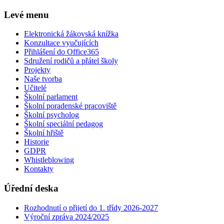
Levé menu
Elektronická žákovská knížka
Konzultace vyučujících
Přihlášení do Office365
Sdružení rodičů a přátel školy
Projekty
Naše tvorba
Učitelé
Školní parlament
Školní poradenské pracoviště
Školní psycholog
Školní speciální pedagog
Školní hřiště
Historie
GDPR
Whistleblowing
Kontakty
Úřední deska
Rozhodnutí o přijetí do 1. třídy 2026-2027
Výroční zpráva 2024/2025