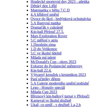
Hradecké sportovní dny 2023 - atletika
Dětský den 1.tříd
Matematika v běhu 7.C,D
4.A křídové umění
Ovoce do škol - bedýnková ochutnávka
5.A Barevná matika
Dramaťák v cukrárně
Kin-ball Přelouč 27.5.
Mars Exploration Rover
5.C měření v atriu
1.Dpodzim zima
1.D do Velikonoc
5.C ve školní jídelně
Milada má talent
McDonald's Cup - okres 2023
Exkurze do Poslanecké sněmovny
Kin-ball 22.4.
Výtvarný kroužek s keramikou 2023
Paní učitelky dětem
5.A Galerie moderního umění podruhé
Lego - Honzův speciál
Milada Cup 2023
Březnový kin-ballový turnaj v Přelouči
Karneval ve školní družině
Ukaž, co umíš - v družině 1.a,2.b