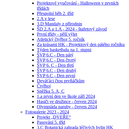
Projektové vyučování - Halloween v prvních
třídách
Přespolní běh 2. tříd
2.A v lese
3.D Mandaly z přírodnin
ŠD 2.A a 1.A - 2024 - štafetový závod
První třídy - pěší výlet
Atletický čtyřboj 5. ročník
Za krásami HK - Projektový den pátého ročníku
Týden basketbalu na 1. stupni
ŠVP 6.C - Den pátý
ŠVP 6.C - Den čtvrtý
ŠVP 6. C - Den třetí
ŠVP 6.C - Den druhý
ŠVP 6.C - Den první
Deváťáci čtou prvňáčkům
Čtyřboj
Sněžka 5. A, C
1.a první den ve škole září 2024
Hasiči ve družince - červen 2024
Olympiáda naruby - červen 2024
Fotogalerie 2023 - 2024
Projekt „DVEŘE“
Pasování 5. tříd
3.C Botanická zahrada léčivých bylin HK