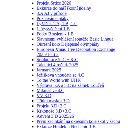
Projekt Srdce 2026
Exkurze do naší školní jídelny
3.A AJ v přírodě
Poznáváme ptáky
Lyžáček 1.A, 1.B, 1.C
1. Vysvědčení 1.B
Fotky Bruslení - 1.B
Slavnostní vyhlášení soutěže Basic Lingua
Okresní kolo Dějepisné olympiády
European Xmas Tree Decoration Exchange
2025/ Part 2
Spolupráce 5. C + 8 .C
Talentíci 4.ročník 2025
Jarmark 2025
Ježíškova vnoučata ze 4.C
To the World with UHK
Výprava 5.A a 5.C na zámek Loučeň
Mikuláš ve 4.C
VV 3.D
Třídní maskot 3.D
Projekt 3.D+2.C
Krkonoše 3.D+3.C
Advent 3.D 2025/26
První zacinkání na okresním kole škol v šachu
Exkurze Hrádek u Nechanic 1.B