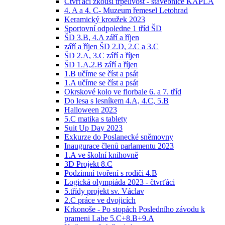
Čtvrťáci zkouší trpělivost - stavebnice KAPLA
4. A a 4. C- Muzeum řemesel Letohrad
Keramický kroužek 2023
Sportovní odpoledne 1 tříd ŠD
ŠD 3.B, 4.A září a říjen
září a říjen ŠD 2.D, 2.C a 3.C
ŠD 2.A, 3.C září a říjen
ŠD 1.A,2.B září a říjen
1.B učíme se číst a psát
1.A učíme se číst a psát
Okrskové kolo ve florbale 6. a 7. tříd
Do lesa s lesníkem 4.A, 4.C, 5.B
Halloween 2023
5.C matika s tablety
Suit Up Day 2023
Exkurze do Poslanecké sněmovny
Inaugurace členů parlamentu 2023
1.A ve školní knihovně
3D Projekt 8.C
Podzimní tvoření s rodiči 4.B
Logická olympiáda 2023 - čtvrťáci
5.třídy projekt sv. Václav
2.C práce ve dvojicích
Krkonoše - Po stopách Posledního závodu k
prameni Labe 5.C+8.B+9.A