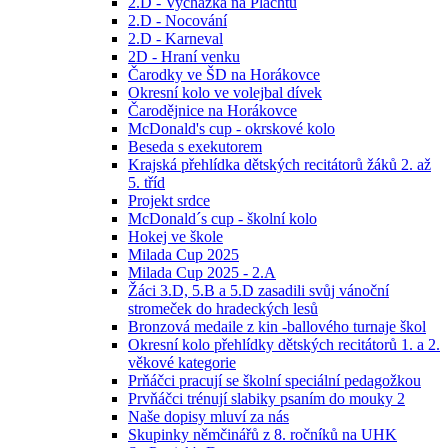
2.D - Vycházka na Plachtu
2.D - Nocování
2.D - Karneval
2D - Hraní venku
Čarodky ve ŠD na Horákovce
Okresní kolo ve volejbal dívek
Čarodějnice na Horákovce
McDonald's cup - okrskové kolo
Beseda s exekutorem
Krajská přehlídka dětských recitátorů žáků 2. až
5. tříd
Projekt srdce
McDonald´s cup - školní kolo
Hokej ve škole
Milada Cup 2025
Milada Cup 2025 - 2.A
Žáci 3.D, 5.B a 5.D zasadili svůj vánoční
stromeček do hradeckých lesů
Bronzová medaile z kin -ballového turnaje škol
Okresní kolo přehlídky dětských recitátorů 1. a 2.
věkové kategorie
Prňáčci pracují se školní speciální pedagožkou
Prvňáčci trénují slabiky psaním do mouky 2
Naše dopisy mluví za nás
Skupinky němčinářů z 8. ročníků na UHK