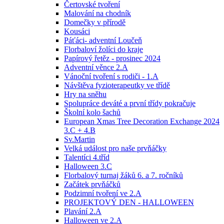
Čertovské tvoření
Malování na chodník
Domečky v přírodě
Kousáci
Páťáci- adventní Loučeň
Florbaloví žolíci do kraje
Papírový řetěz - prosinec 2024
Adventní věnce 2.A
Vánoční tvoření s rodiči - 1.A
Návštěva fyzioterapeutky ve třídě
Hry na sněhu
Spolupráce deváté a první třídy pokračuje
Školní kolo šachů
European Xmas Tree Decoration Exchange 2024
3.C + 4.B
Sv.Martin
Velká událost pro naše prvňáčky
Talentíci 4.tříd
Halloween 3.C
Florbalový turnaj žáků 6. a 7. ročníků
Začátek prvňáčků
Podzimní tvoření ve 2.A
PROJEKTOVÝ DEN - HALLOWEEN
Plavání 2.A
Halloween ve 2.A