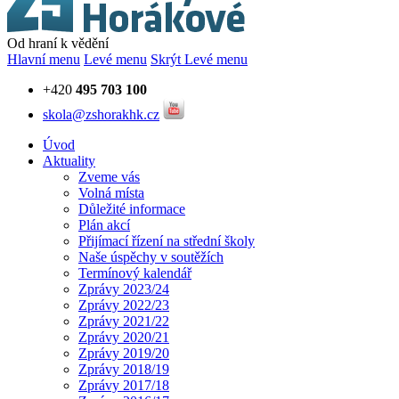
Od hraní k vědění
Hlavní menu
Levé menu
Skrýt Levé menu
+420
495 703 100
skola@zshorakhk.cz
Úvod
Aktuality
Zveme vás
Volná místa
Důležité informace
Plán akcí
Přijímací řízení na střední školy
Naše úspěchy v soutěžích
Termínový kalendář
Zprávy 2023/24
Zprávy 2022/23
Zprávy 2021/22
Zprávy 2020/21
Zprávy 2019/20
Zprávy 2018/19
Zprávy 2017/18