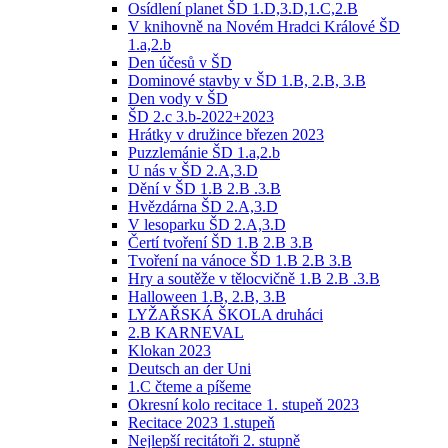
Osídlení planet ŠD 1.D,3.D,1.C,2.B
V knihovně na Novém Hradci Králové ŠD
1.a,2.b
Den účesů v ŠD
Dominové stavby v ŠD 1.B, 2.B, 3.B
Den vody v ŠD
ŠD 2.c 3.b-2022+2023
Hrátky v družince březen 2023
Puzzlemánie ŠD 1.a,2.b
U nás v ŠD 2.A,3.D
Dění v ŠD 1.B 2.B .3.B
Hvězdárna ŠD 2.A,3.D
V lesoparku ŠD 2.A,3.D
Čertí tvoření ŠD 1.B 2.B 3.B
Tvoření na vánoce ŠD 1.B 2.B 3.B
Hry a soutěže v tělocvičně 1.B 2.B .3.B
Halloween 1.B, 2.B, 3.B
LYŽAŘSKÁ ŠKOLA druháci
2.B KARNEVAL
Klokan 2023
Deutsch an der Uni
1.C čteme a píšeme
Okresní kolo recitace 1. stupeň 2023
Recitace 2023 1.stupeň
Nejlepší recitátoři 2. stupně