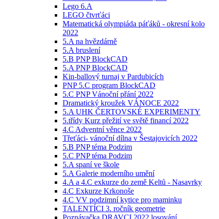
Lego 6.A
LEGO čtvrťáci
Matematická olympiáda páťáků - okresní kolo
2022
5.A na hvězdárně
5.A bruslení
5.B PNP BlockCAD
5.A PNP BlockCAD
Kin-ballový turnaj v Pardubicích
PNP 5.C program BlockCAD
5.C PNP Vánoční přání 2022
Dramatický kroužek VÁNOCE 2022
5.A UHK ČERTOVSKÉ EXPERIMENTY
5.třídy Kurz přežití ve světě financí 2022
4.C Adventní věnce 2022
Třeťáci- vánoční dílna v Šestajovicích 2022
5.B PNP téma Podzim
5.C PNP téma Podzim
5.A spaní ve škole
5.A Galerie moderního umění
4.A a 4.C exkurze do země Keltů - Nasavrky
4.C Exkurze Krkonoše
4.C VV podzimní kytice pro maminku
TALENTÍCI 3. ročník geometrie
Poznávačka DRAVCI 2022 losování