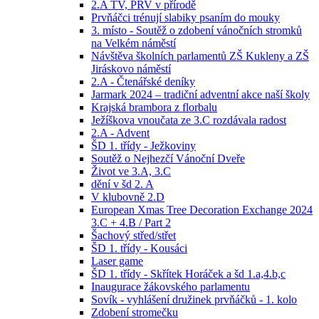
2.A TV, PRV v přírodě
Prvňáčci trénují slabiky psaním do mouky
3. místo - Soutěž o zdobení vánočních stromků
na Velkém náměstí
Návštěva školních parlamentů ZŠ Kukleny a ZŠ
Jiráskovo náměstí
2.A - Čtenářské deníky
Jarmark 2024 – tradiční adventní akce naší školy
Krajská brambora z florbalu
Ježíškova vnoučata ze 3.C rozdávala radost
2.A - Advent
ŠD 1. třídy - Ježkoviny
Soutěž o Nejhezčí Vánoční Dveře
Život ve 3.A, 3.C
dění v šd 2. A
V klubovně 2.D
European Xmas Tree Decoration Exchange 2024
3.C + 4.B / Part 2
Šachový střed/střet
ŠD 1. třídy - Kousáci
Laser game
ŠD 1. třídy - Skřítek Horáček a šd 1.a,4.b,c
Inaugurace žákovského parlamentu
Sovík - vyhlášení družinek prvňáčků - 1. kolo
Zdobení stromečku