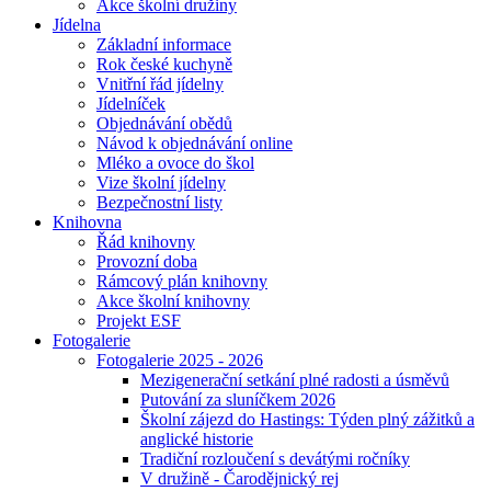
Akce školní družiny
Jídelna
Základní informace
Rok české kuchyně
Vnitřní řád jídelny
Jídelníček
Objednávání obědů
Návod k objednávání online
Mléko a ovoce do škol
Vize školní jídelny
Bezpečnostní listy
Knihovna
Řád knihovny
Provozní doba
Rámcový plán knihovny
Akce školní knihovny
Projekt ESF
Fotogalerie
Fotogalerie 2025 - 2026
Mezigenerační setkání plné radosti a úsměvů
Putování za sluníčkem 2026
Školní zájezd do Hastings: Týden plný zážitků a
anglické historie
Tradiční rozloučení s devátými ročníky
V družině - Čarodějnický rej