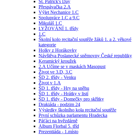
St. Patrick's Day
Přespávačka 2.A
Výlet Nechanice 1.C
Spolupráce 1.C a 9.C
Mikuláš 1.C
LYŽOVÁNÍ 1. třídy
1.C
Školní kolo recitační soutěže žáků 1. a 2. věkové
kategorie
Holky z Horákovky
Návštěva Poslanecké sněmovny České republiky
Keramický kroužek
2.A Učíme se v maskách Masopust
Život ve 3.D, 3.C
ŠD 2. třídy - Venku
Život v 1.A
ŠD 1. třídy - Hry na sněhu
ŠD 1. třídy - Hrátky v listí
ŠD 1. třídy - Domečky pro skřítky
Drakiáda - podzim 24
Výsledky školního kola recitační soutěže
První schůzka parlamentu Hradecka
Páťáci na hvězdárně
Album Florbal 5. tříd
Prezentiáda - 1.místo