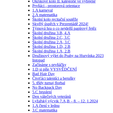
Okrskové kolo II. kategorie ve vybíjené
Prvňáci - prostorová orientace
1.A karneval
2.A matematika
Školní kolo recitační soutěže
Skvělý úspěch v Prezentiádě 2024!
Týmová hra o co nejdelší papírový řetěz
Školní družina 3.B, 4.A
Školní družina 2.C, 3.C
Školní družina 2.A, 3.C
Školní družina 1.D, 2.B
Školní družina 1.A, 2.B
Družinový výlet do Prahy na Hurvínka 2023
listopad
Začínáme s prvňáčky
1.D si píše VYSVĚDČENÍ
Bad Hair Day
Čtvrťáci talentíci a berušky
5. třídy turnaj florbal
No Backpack Day
5.C bruslení
Den válečných veteránů
Lyžařský výcvik 7.A,B – 8. – 12. 1.2024
1.A čtení v lednu
3.C matematika