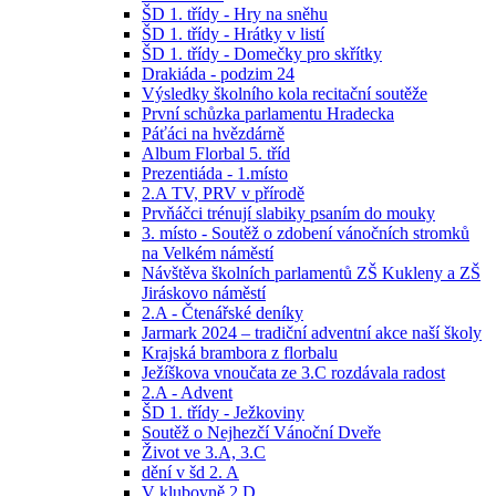
ŠD 1. třídy - Hry na sněhu
ŠD 1. třídy - Hrátky v listí
ŠD 1. třídy - Domečky pro skřítky
Drakiáda - podzim 24
Výsledky školního kola recitační soutěže
První schůzka parlamentu Hradecka
Páťáci na hvězdárně
Album Florbal 5. tříd
Prezentiáda - 1.místo
2.A TV, PRV v přírodě
Prvňáčci trénují slabiky psaním do mouky
3. místo - Soutěž o zdobení vánočních stromků
na Velkém náměstí
Návštěva školních parlamentů ZŠ Kukleny a ZŠ
Jiráskovo náměstí
2.A - Čtenářské deníky
Jarmark 2024 – tradiční adventní akce naší školy
Krajská brambora z florbalu
Ježíškova vnoučata ze 3.C rozdávala radost
2.A - Advent
ŠD 1. třídy - Ježkoviny
Soutěž o Nejhezčí Vánoční Dveře
Život ve 3.A, 3.C
dění v šd 2. A
V klubovně 2.D