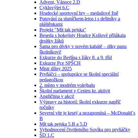
Advent, Vánoce 2.D
Cyklovýlet 6.C
Hradecké sportovní hry – medailové žně
Putování za sluníčkem-letos i s deštníky a
pláštěnkami
Projekt "Mít tak pejska"
Beseda s hokejisty Hradce Králové přilákala
desítky žáků
Šatna pro dívky v novém kabátě – díky panu
školníkovi!
Exkurze do Berlína s žáky 8. a 9. tříd
Exkurze Pce SPŠCH
Mistr dílny 2025
Prvňáčci – spolupráce se školní speciální
pedagožkou
2. místo v modrém volejbalu
Školní parlament v Centru kr. aktivit
Angličtina v akci!
Výpravy za historií: školní exkurze napříč
ročníky
Severní vítr je krutý a nezapomíná – McDonald´s
B
Mít tak pejska 5.B a 5.D
Vyhodnocení čtvrtletního Sovíka pro prvňáčky
ŠD 1.C