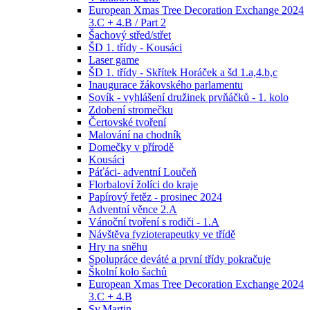
European Xmas Tree Decoration Exchange 2024
3.C + 4.B / Part 2
Šachový střed/střet
ŠD 1. třídy - Kousáci
Laser game
ŠD 1. třídy - Skřítek Horáček a šd 1.a,4.b,c
Inaugurace žákovského parlamentu
Sovík - vyhlášení družinek prvňáčků - 1. kolo
Zdobení stromečku
Čertovské tvoření
Malování na chodník
Domečky v přírodě
Kousáci
Páťáci- adventní Loučeň
Florbaloví žolíci do kraje
Papírový řetěz - prosinec 2024
Adventní věnce 2.A
Vánoční tvoření s rodiči - 1.A
Návštěva fyzioterapeutky ve třídě
Hry na sněhu
Spolupráce deváté a první třídy pokračuje
Školní kolo šachů
European Xmas Tree Decoration Exchange 2024
3.C + 4.B
Sv.Martin