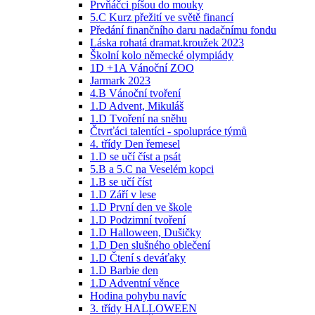
Prvňáčci píšou do mouky
5.C Kurz přežití ve světě financí
Předání finančního daru nadačnímu fondu
Láska rohatá dramat.kroužek 2023
Školní kolo německé olympiády
1D +1A Vánoční ZOO
Jarmark 2023
4.B Vánoční tvoření
1.D Advent, Mikuláš
1.D Tvoření na sněhu
Čtvrťáci talentíci - spolupráce týmů
4. třídy Den řemesel
1.D se učí číst a psát
5.B a 5.C na Veselém kopci
1.B se učí číst
1.D Září v lese
1.D První den ve škole
1.D Podzimní tvoření
1.D Halloween, Dušičky
1.D Den slušného oblečení
1.D Čtení s deváťaky
1.D Barbie den
1.D Adventní věnce
Hodina pohybu navíc
3. třídy HALLOWEEN