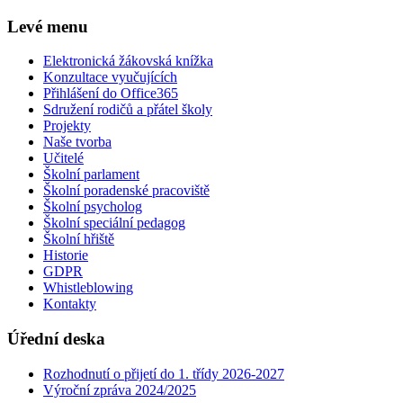
Levé menu
Elektronická žákovská knížka
Konzultace vyučujících
Přihlášení do Office365
Sdružení rodičů a přátel školy
Projekty
Naše tvorba
Učitelé
Školní parlament
Školní poradenské pracoviště
Školní psycholog
Školní speciální pedagog
Školní hřiště
Historie
GDPR
Whistleblowing
Kontakty
Úřední deska
Rozhodnutí o přijetí do 1. třídy 2026-2027
Výroční zpráva 2024/2025