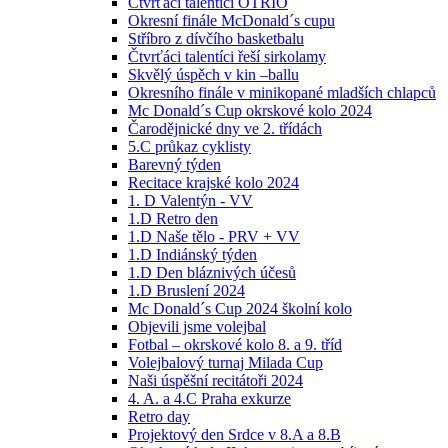
Čtvrťáci talentíci OTRIO
Okresní finále McDonald´s cupu
Stříbro z dívčího basketbalu
Čtvrťáci talentíci řeší sirkolamy
Skvělý úspěch v kin –ballu
Okresního finále v minikopané mladších chlapců
Mc Donald´s Cup okrskové kolo 2024
Čarodějnické dny ve 2. třídách
5.C průkaz cyklisty
Barevný týden
Recitace krajské kolo 2024
1. D Valentýn - VV
1.D Retro den
1.D Naše tělo - PRV + VV
1.D Indiánský týden
1.D Den bláznivých účesů
1.D Bruslení 2024
Mc Donald´s Cup 2024 školní kolo
Objevili jsme volejbal
Fotbal – okrskové kolo 8. a 9. tříd
Volejbalový turnaj Milada Cup
Naši úspěšní recitátoři 2024
4. A. a 4.C Praha exkurze
Retro day
Projektový den Srdce v 8.A a 8.B