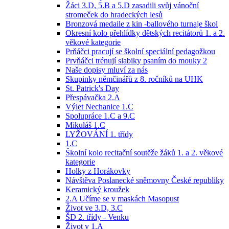
Žáci 3.D, 5.B a 5.D zasadili svůj vánoční
stromeček do hradeckých lesů
Bronzová medaile z kin -ballového turnaje škol
Okresní kolo přehlídky dětských recitátorů 1. a 2.
věkové kategorie
Prňáčci pracují se školní speciální pedagožkou
Prvňáčci trénují slabiky psaním do mouky 2
Naše dopisy mluví za nás
Skupinky němčinářů z 8. ročníků na UHK
St. Patrick's Day
Přespávačka 2.A
Výlet Nechanice 1.C
Spolupráce 1.C a 9.C
Mikuláš 1.C
LYŽOVÁNÍ 1. třídy
1.C
Školní kolo recitační soutěže žáků 1. a 2. věkové
kategorie
Holky z Horákovky
Návštěva Poslanecké sněmovny České republiky
Keramický kroužek
2.A Učíme se v maskách Masopust
Život ve 3.D, 3.C
ŠD 2. třídy - Venku
Život v 1.A