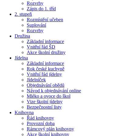
Rozvrhy
Zápis do 1. tříd
2. stupeň
Rozmístění učeben
Suplování
Rozvrhy
Družina
Základní informace
Vnitřní řád ŠD
Akce školní družiny
Jídelna
Základní informace
Rok české kuchyně
Vnitřní řád jídelny
Jídelníček
Objednávání obědů
Návod k objednávání online
Mléko a ovoce do škol
Vize školní jídelny
Bezpečnostní listy
Knihovna
Řád knihovny
Provozní doba
Rámcový plán knihovny
Akce školní knihovny