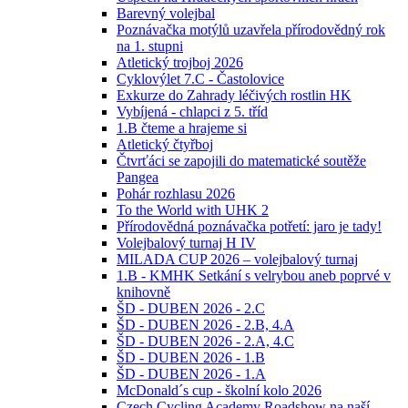
Barevný volejbal
Poznávačka motýlů uzavřela přírodovědný rok
na 1. stupni
Atletický trojboj 2026
Cyklovýlet 7.C - Častolovice
Exkurze do Zahrady léčivých rostlin HK
Vybíjená - chlapci z 5. tříd
1.B čteme a hrajeme si
Atletický čtyřboj
Čtvrťáci se zapojili do matematické soutěže
Pangea
Pohár rozhlasu 2026
To the World with UHK 2
Přírodovědná poznávačka potřetí: jaro je tady!
Volejbalový turnaj H IV
MILADA CUP 2026 – volejbalový turnaj
1.B - KMHK Setkání s velrybou aneb poprvé v
knihovně
ŠD - DUBEN 2026 - 2.C
ŠD - DUBEN 2026 - 2.B, 4.A
ŠD - DUBEN 2026 - 2.A, 4.C
ŠD - DUBEN 2026 - 1.B
ŠD - DUBEN 2026 - 1.A
McDonald´s cup - školní kolo 2026
Czech Cycling Academy Roadshow na naší