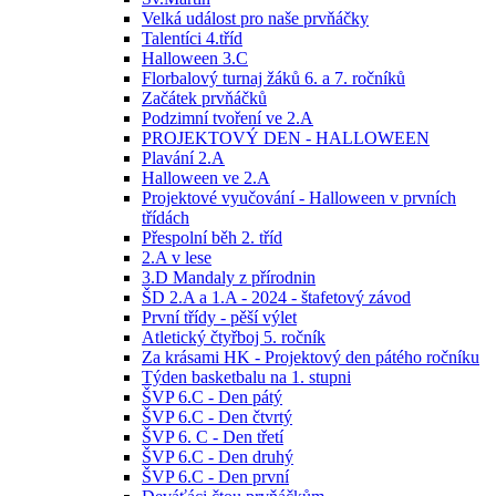
Velká událost pro naše prvňáčky
Talentíci 4.tříd
Halloween 3.C
Florbalový turnaj žáků 6. a 7. ročníků
Začátek prvňáčků
Podzimní tvoření ve 2.A
PROJEKTOVÝ DEN - HALLOWEEN
Plavání 2.A
Halloween ve 2.A
Projektové vyučování - Halloween v prvních
třídách
Přespolní běh 2. tříd
2.A v lese
3.D Mandaly z přírodnin
ŠD 2.A a 1.A - 2024 - štafetový závod
První třídy - pěší výlet
Atletický čtyřboj 5. ročník
Za krásami HK - Projektový den pátého ročníku
Týden basketbalu na 1. stupni
ŠVP 6.C - Den pátý
ŠVP 6.C - Den čtvrtý
ŠVP 6. C - Den třetí
ŠVP 6.C - Den druhý
ŠVP 6.C - Den první