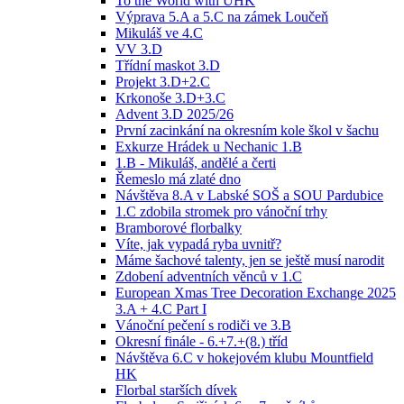
To the World with UHK
Výprava 5.A a 5.C na zámek Loučeň
Mikuláš ve 4.C
VV 3.D
Třídní maskot 3.D
Projekt 3.D+2.C
Krkonoše 3.D+3.C
Advent 3.D 2025/26
První zacinkání na okresním kole škol v šachu
Exkurze Hrádek u Nechanic 1.B
1.B - Mikuláš, andělé a čerti
Řemeslo má zlaté dno
Návštěva 8.A v Labské SOŠ a SOU Pardubice
1.C zdobila stromek pro vánoční trhy
Bramborové florbalky
Víte, jak vypadá ryba uvnitř?
Máme šachové talenty, jen se ještě musí narodit
Zdobení adventních věnců v 1.C
European Xmas Tree Decoration Exchange 2025
3.A + 4.C Part I
Vánoční pečení s rodiči ve 3.B
Okresní finále - 6.+7.+(8.) tříd
Návštěva 6.C v hokejovém klubu Mountfield
HK
Florbal starších dívek