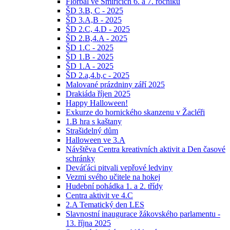
Florbal ve Smiřicích 6. a 7. ročníků
ŠD 3.B, C - 2025
ŠD 3.A,B - 2025
ŠD 2.C, 4.D - 2025
ŠD 2.B,4.A - 2025
ŠD 1.C - 2025
ŠD 1.B - 2025
ŠD 1.A - 2025
ŠD 2.a,4.b,c - 2025
Malované prázdniny září 2025
Drakiáda říjen 2025
Happy Halloween!
Exkurze do hornického skanzenu v Žacléři
1.B hra s kaštany
Strašidelný dům
Halloween ve 3.A
Návštěva Centra kreativních aktivit a Den časové
schránky
Deváťáci pitvali vepřové ledviny
Vezmi svého učitele na hokej
Hudební pohádka 1. a 2. třídy
Centra aktivit ve 4.C
2.A Tematický den LES
Slavnostní inaugurace žákovského parlamentu -
13. října 2025