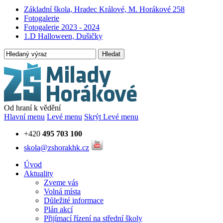
Základní škola, Hradec Králové, M. Horákové 258
Fotogalerie
Fotogalerie 2023 - 2024
1.D Halloween, Dušičky
Hledat
Od hraní k vědění
Hlavní menu
Levé menu
Skrýt Levé menu
+420
495 703 100
skola@zshorakhk.cz
Úvod
Aktuality
Zveme vás
Volná místa
Důležité informace
Plán akcí
Přijímací řízení na střední školy