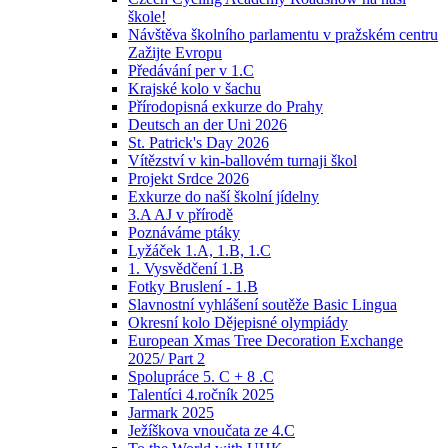
škole!
Návštěva školního parlamentu v pražském centru
Zažijte Evropu
Předávání per v 1.C
Krajské kolo v šachu
Přírodopisná exkurze do Prahy
Deutsch an der Uni 2026
St. Patrick's Day 2026
Vítězství v kin-ballovém turnaji škol
Projekt Srdce 2026
Exkurze do naší školní jídelny
3.A AJ v přírodě
Poznáváme ptáky
Lyžáček 1.A, 1.B, 1.C
1. Vysvědčení 1.B
Fotky Bruslení - 1.B
Slavnostní vyhlášení soutěže Basic Lingua
Okresní kolo Dějepisné olympiády
European Xmas Tree Decoration Exchange
2025/ Part 2
Spolupráce 5. C + 8 .C
Talentíci 4.ročník 2025
Jarmark 2025
Ježíškova vnoučata ze 4.C