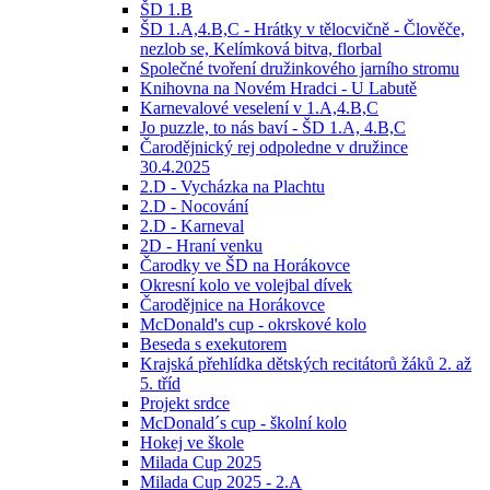
ŠD 1.B
ŠD 1.A,4.B,C - Hrátky v tělocvičně - Člověče,
nezlob se, Kelímková bitva, florbal
Společné tvoření družinkového jarního stromu
Knihovna na Novém Hradci - U Labutě
Karnevalové veselení v 1.A,4.B,C
Jo puzzle, to nás baví - ŠD 1.A, 4.B,C
Čarodějnický rej odpoledne v družince
30.4.2025
2.D - Vycházka na Plachtu
2.D - Nocování
2.D - Karneval
2D - Hraní venku
Čarodky ve ŠD na Horákovce
Okresní kolo ve volejbal dívek
Čarodějnice na Horákovce
McDonald's cup - okrskové kolo
Beseda s exekutorem
Krajská přehlídka dětských recitátorů žáků 2. až
5. tříd
Projekt srdce
McDonald´s cup - školní kolo
Hokej ve škole
Milada Cup 2025
Milada Cup 2025 - 2.A