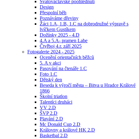
Svatováclavské poohlédnutí
Design
Přespolní běh
Poznáváme dřeviny
Žáci 1.A, 1.B, 1.C na dobrodružné výpravě s
lvíčkem Gustíkem
Dožínky 2025 - 4.D
4.A a 5.A- pramen Labe
Čtyřboj 4.r. září 2025
Fotogalerie 2024 - 2025
Ocenění orientačních běžců
5. A v akci
Pasování na čtenáře 1.C
Foto 1.C
Dětský den
Beseda k výročí města – Bitva u Hradce Králové
1866
Školní triatlon
Talentíci druháci
VV 2.D
ŠVP 2.D
Plavání 2.D
Mc Donald Cup 2.D
Královny a králové HK 2.D
Basketbal 2.D