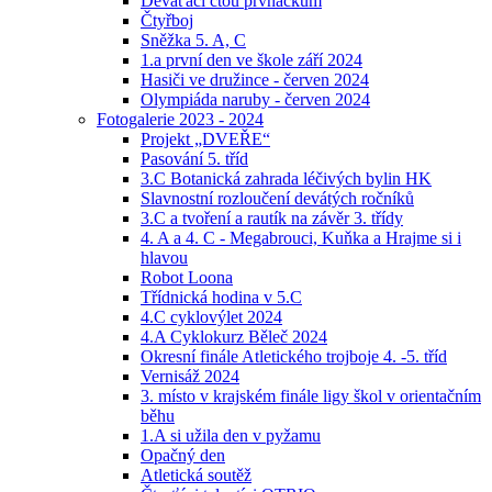
Deváťáci čtou prvňáčkům
Čtyřboj
Sněžka 5. A, C
1.a první den ve škole září 2024
Hasiči ve družince - červen 2024
Olympiáda naruby - červen 2024
Fotogalerie 2023 - 2024
Projekt „DVEŘE“
Pasování 5. tříd
3.C Botanická zahrada léčivých bylin HK
Slavnostní rozloučení devátých ročníků
3.C a tvoření a rautík na závěr 3. třídy
4. A a 4. C - Megabrouci, Kuňka a Hrajme si i
hlavou
Robot Loona
Třídnická hodina v 5.C
4.C cyklovýlet 2024
4.A Cyklokurz Běleč 2024
Okresní finále Atletického trojboje 4. -5. tříd
Vernisáž 2024
3. místo v krajském finále ligy škol v orientačním
běhu
1.A si užila den v pyžamu
Opačný den
Atletická soutěž