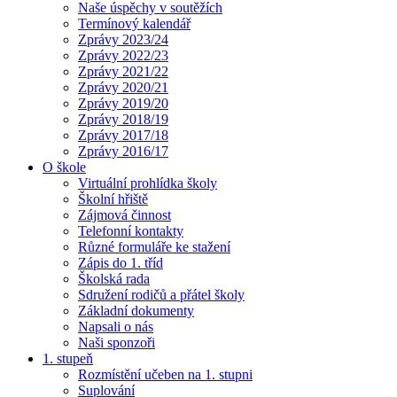
Naše úspěchy v soutěžích
Termínový kalendář
Zprávy 2023/24
Zprávy 2022/23
Zprávy 2021/22
Zprávy 2020/21
Zprávy 2019/20
Zprávy 2018/19
Zprávy 2017/18
Zprávy 2016/17
O škole
Virtuální prohlídka školy
Školní hřiště
Zájmová činnost
Telefonní kontakty
Různé formuláře ke stažení
Zápis do 1. tříd
Školská rada
Sdružení rodičů a přátel školy
Základní dokumenty
Napsali o nás
Naši sponzoři
1. stupeň
Rozmístění učeben na 1. stupni
Suplování