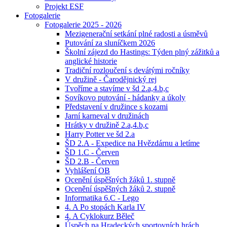
Projekt ESF
Fotogalerie
Fotogalerie 2025 - 2026
Mezigenerační setkání plné radosti a úsměvů
Putování za sluníčkem 2026
Školní zájezd do Hastings: Týden plný zážitků a
anglické historie
Tradiční rozloučení s devátými ročníky
V družině - Čarodějnický rej
Tvoříme a stavíme v šd 2.a,4.b,c
Sovíkovo putování - hádanky a úkoly
Představení v družince s kozami
Jarní karneval v družinách
Hrátky v družině 2.a,4.b,c
Harry Potter ve šd 2.a
ŠD 2.A - Expedice na Hvězdárnu a letíme
ŠD 1.C - Červen
ŠD 2.B - Červen
Vyhlášení OB
Ocenění úspěšných žáků 1. stupně
Ocenění úspěšných žáků 2. stupně
Informatika 6.C - Lego
4. A Po stopách Karla IV
4. A Cyklokurz Běleč
Úspěch na Hradeckých sportovních hrách