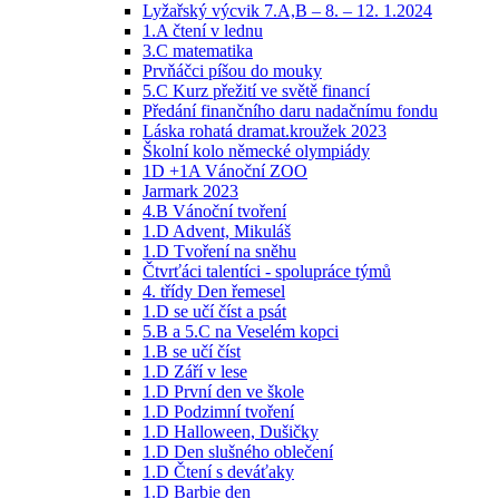
Lyžařský výcvik 7.A,B – 8. – 12. 1.2024
1.A čtení v lednu
3.C matematika
Prvňáčci píšou do mouky
5.C Kurz přežití ve světě financí
Předání finančního daru nadačnímu fondu
Láska rohatá dramat.kroužek 2023
Školní kolo německé olympiády
1D +1A Vánoční ZOO
Jarmark 2023
4.B Vánoční tvoření
1.D Advent, Mikuláš
1.D Tvoření na sněhu
Čtvrťáci talentíci - spolupráce týmů
4. třídy Den řemesel
1.D se učí číst a psát
5.B a 5.C na Veselém kopci
1.B se učí číst
1.D Září v lese
1.D První den ve škole
1.D Podzimní tvoření
1.D Halloween, Dušičky
1.D Den slušného oblečení
1.D Čtení s deváťaky
1.D Barbie den