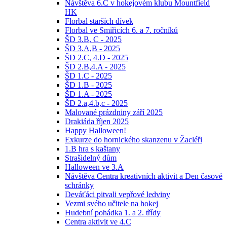
Návštěva 6.C v hokejovém klubu Mountfield
HK
Florbal starších dívek
Florbal ve Smiřicích 6. a 7. ročníků
ŠD 3.B, C - 2025
ŠD 3.A,B - 2025
ŠD 2.C, 4.D - 2025
ŠD 2.B,4.A - 2025
ŠD 1.C - 2025
ŠD 1.B - 2025
ŠD 1.A - 2025
ŠD 2.a,4.b,c - 2025
Malované prázdniny září 2025
Drakiáda říjen 2025
Happy Halloween!
Exkurze do hornického skanzenu v Žacléři
1.B hra s kaštany
Strašidelný dům
Halloween ve 3.A
Návštěva Centra kreativních aktivit a Den časové
schránky
Deváťáci pitvali vepřové ledviny
Vezmi svého učitele na hokej
Hudební pohádka 1. a 2. třídy
Centra aktivit ve 4.C