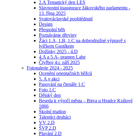
2.A Tematický den LES
Slavnostní inaugurace žákovského parlamentu -
13. října 2025
Svatováclavské poohlédnutí
Design
Přespolní běh
Poznáváme dřeviny
Žáci 1.A, 1.B, 1.C na dobrodružné výpravě s
lvíčkem Gustíkem
Dožínky 2025 - 4.D
4.A a 5.A- pramen Labe
Čtyřboj 4.r. září 2025
Fotogalerie 2024 - 2025
Ocenění orientačních běžců
5. A v akci
Pasování na čtenáře 1.C
Foto 1.C
Dětský den
Beseda k výročí města – Bitva u Hradce Králové
1866
Školní triatlon
Talentíci druháci
VV 2.D
ŠVP 2.D
Plavání 2.D