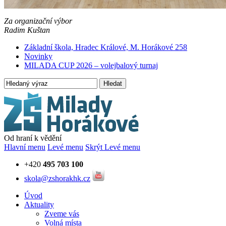
Za organizační výbor
Radim Kuštan
Základní škola, Hradec Králové, M. Horákové 258
Novinky
MILADA CUP 2026 – volejbalový turnaj
Hledat
Od hraní k vědění
Hlavní menu
Levé menu
Skrýt Levé menu
+420
495 703 100
skola@zshorakhk.cz
Úvod
Aktuality
Zveme vás
Volná místa