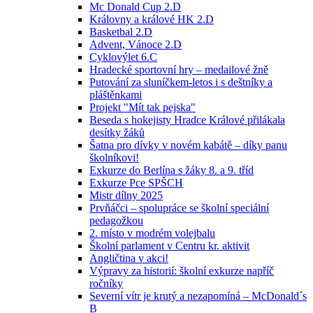
Mc Donald Cup 2.D
Královny a králové HK 2.D
Basketbal 2.D
Advent, Vánoce 2.D
Cyklovýlet 6.C
Hradecké sportovní hry – medailové žně
Putování za sluníčkem-letos i s deštníky a
pláštěnkami
Projekt "Mít tak pejska"
Beseda s hokejisty Hradce Králové přilákala
desítky žáků
Šatna pro dívky v novém kabátě – díky panu
školníkovi!
Exkurze do Berlína s žáky 8. a 9. tříd
Exkurze Pce SPŠCH
Mistr dílny 2025
Prvňáčci – spolupráce se školní speciální
pedagožkou
2. místo v modrém volejbalu
Školní parlament v Centru kr. aktivit
Angličtina v akci!
Výpravy za historií: školní exkurze napříč
ročníky
Severní vítr je krutý a nezapomíná – McDonald´s
B