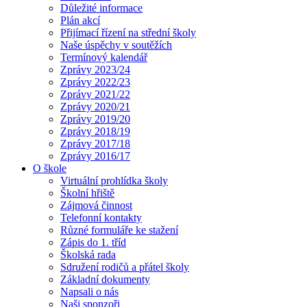
Důležité informace
Plán akcí
Přijímací řízení na střední školy
Naše úspěchy v soutěžích
Termínový kalendář
Zprávy 2023/24
Zprávy 2022/23
Zprávy 2021/22
Zprávy 2020/21
Zprávy 2019/20
Zprávy 2018/19
Zprávy 2017/18
Zprávy 2016/17
O škole
Virtuální prohlídka školy
Školní hřiště
Zájmová činnost
Telefonní kontakty
Různé formuláře ke stažení
Zápis do 1. tříd
Školská rada
Sdružení rodičů a přátel školy
Základní dokumenty
Napsali o nás
Naši sponzoři