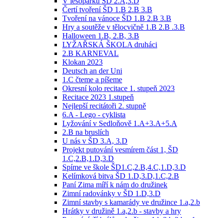
V lesoparku ŠD 2.A,3.D
Čertí tvoření ŠD 1.B 2.B 3.B
Tvoření na vánoce ŠD 1.B 2.B 3.B
Hry a soutěže v tělocvičně 1.B 2.B .3.B
Halloween 1.B, 2.B, 3.B
LYŽAŘSKÁ ŠKOLA druháci
2.B KARNEVAL
Klokan 2023
Deutsch an der Uni
1.C čteme a píšeme
Okresní kolo recitace 1. stupeň 2023
Recitace 2023 1.stupeň
Nejlepší recitátoři 2. stupně
6.A - Lego - cyklista
Lyžování v Sedloňově 1.A+3.A+5.A
2.B na bruslích
U nás v ŠD 3.A, 3.D
Projekt putování vesmírem část 1, ŠD
1.C,2.B,1.D,3.D
Spíme ve škole ŠD1.C,2.B,4.C,1.D,3.D
Kelímková bitva ŠD 1.D,3.D,1.C,2.B
Paní Zima míří k nám do družinek
Zimní radovánky v ŠD 1.D,3.D
Zimní stavby s kamarády ve družince 1.a,2.b
Hrátky v družině 1.a,2.b - stavby a hry