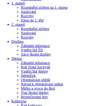
1. stupeň
Rozmístění učeben na 1. stupni
Suplování
Rozvrhy
Zápis do 1. tříd
2. stupeň
Rozmístění učeben
Suplování
Rozvrhy
Družina
Základní informace
Vnitřní řád ŠD
Akce školní družiny
Jídelna
Základní informace
Rok české kuchyně
Vnitřní řád jídelny
Jídelníček
Objednávání obědů
Návod k objednávání online
Mléko a ovoce do škol
Vize školní jídelny
Bezpečnostní listy
Knihovna
Řád knihovny