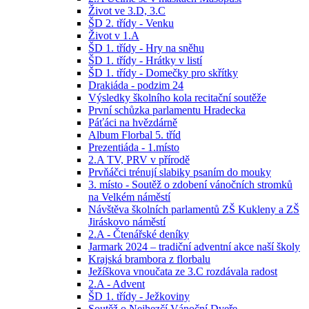
Život ve 3.D, 3.C
ŠD 2. třídy - Venku
Život v 1.A
ŠD 1. třídy - Hry na sněhu
ŠD 1. třídy - Hrátky v listí
ŠD 1. třídy - Domečky pro skřítky
Drakiáda - podzim 24
Výsledky školního kola recitační soutěže
První schůzka parlamentu Hradecka
Páťáci na hvězdárně
Album Florbal 5. tříd
Prezentiáda - 1.místo
2.A TV, PRV v přírodě
Prvňáčci trénují slabiky psaním do mouky
3. místo - Soutěž o zdobení vánočních stromků
na Velkém náměstí
Návštěva školních parlamentů ZŠ Kukleny a ZŠ
Jiráskovo náměstí
2.A - Čtenářské deníky
Jarmark 2024 – tradiční adventní akce naší školy
Krajská brambora z florbalu
Ježíškova vnoučata ze 3.C rozdávala radost
2.A - Advent
ŠD 1. třídy - Ježkoviny
Soutěž o Nejhezčí Vánoční Dveře