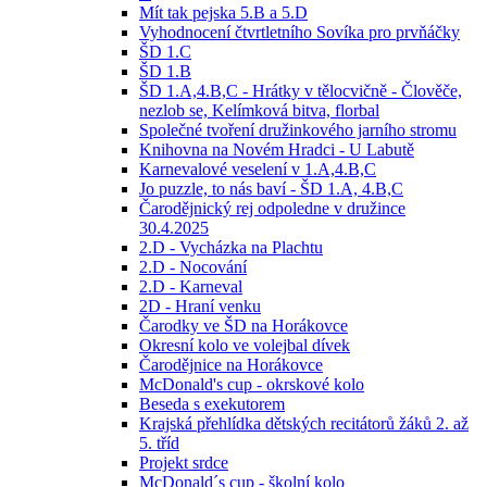
Mít tak pejska 5.B a 5.D
Vyhodnocení čtvrtletního Sovíka pro prvňáčky
ŠD 1.C
ŠD 1.B
ŠD 1.A,4.B,C - Hrátky v tělocvičně - Člověče,
nezlob se, Kelímková bitva, florbal
Společné tvoření družinkového jarního stromu
Knihovna na Novém Hradci - U Labutě
Karnevalové veselení v 1.A,4.B,C
Jo puzzle, to nás baví - ŠD 1.A, 4.B,C
Čarodějnický rej odpoledne v družince
30.4.2025
2.D - Vycházka na Plachtu
2.D - Nocování
2.D - Karneval
2D - Hraní venku
Čarodky ve ŠD na Horákovce
Okresní kolo ve volejbal dívek
Čarodějnice na Horákovce
McDonald's cup - okrskové kolo
Beseda s exekutorem
Krajská přehlídka dětských recitátorů žáků 2. až
5. tříd
Projekt srdce
McDonald´s cup - školní kolo