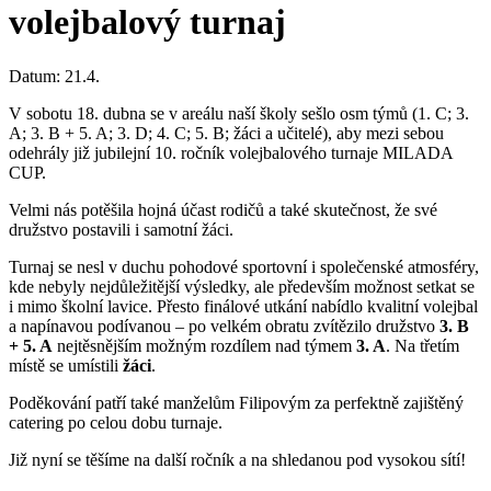
volejbalový turnaj
Datum:
21.4.
V sobotu 18. dubna se v areálu naší školy sešlo osm týmů (1. C; 3.
A; 3. B + 5. A; 3. D; 4. C; 5. B; žáci a učitelé), aby mezi sebou
odehrály již jubilejní 10. ročník volejbalového turnaje MILADA
CUP.
Velmi nás potěšila hojná účast rodičů a také skutečnost, že své
družstvo postavili i samotní žáci.
Turnaj se nesl v duchu pohodové sportovní i společenské atmosféry,
kde nebyly nejdůležitější výsledky, ale především možnost setkat se
i mimo školní lavice. Přesto finálové utkání nabídlo kvalitní volejbal
a napínavou podívanou – po velkém obratu zvítězilo družstvo
3. B
+ 5. A
nejtěsnějším možným rozdílem nad týmem
3. A
. Na třetím
místě se umístili
žáci
.
Poděkování patří také manželům Filipovým za perfektně zajištěný
catering po celou dobu turnaje.
Již nyní se těšíme na další ročník a na shledanou pod vysokou sítí!