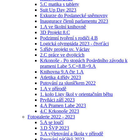
5.C matika s tablety
Suit Up Day 2023
Exkurze do Poslanecké sněmovny
Inaugurace členů parlamentu 2023
1.A ve školní knihovně
3D Projekt 8.C
Podzimní tvoření s rodiči 4.B
Logická olympiáda 2023 - čtvrťáci
5.třídy projekt sv. Václav
2.C práce ve dvojicích
Krkonoše - Po stopách Posledního závodu k
prameni Labe 5.C+8.B+9.A
Knihovna 9.A čte 1.A
Atletika 4.třídy 2023
Putování za sluníčkem 2022
1.A v přírodě
1. kolo Ligy škol v orientačním běhu
Prvňáci září 2023
4.A Pramen Labe 2023
4.C Krkonoše 2023
Fotogalerie 2022 - 2023
5.A se loučí
3.D ŠVP 2023
3.A výletování a škola v přírodě
Pasování páťáků 2023