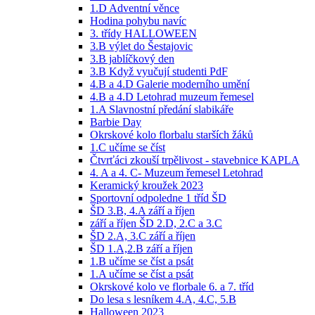
1.D Adventní věnce
Hodina pohybu navíc
3. třídy HALLOWEEN
3.B výlet do Šestajovic
3.B jablíčkový den
3.B Když vyučují studenti PdF
4.B a 4.D Galerie moderního umění
4.B a 4.D Letohrad muzeum řemesel
1.A Slavnostní předání slabikáře
Barbie Day
Okrskové kolo florbalu starších žáků
1.C učíme se číst
Čtvrťáci zkouší trpělivost - stavebnice KAPLA
4. A a 4. C- Muzeum řemesel Letohrad
Keramický kroužek 2023
Sportovní odpoledne 1 tříd ŠD
ŠD 3.B, 4.A září a říjen
září a říjen ŠD 2.D, 2.C a 3.C
ŠD 2.A, 3.C září a říjen
ŠD 1.A,2.B září a říjen
1.B učíme se číst a psát
1.A učíme se číst a psát
Okrskové kolo ve florbale 6. a 7. tříd
Do lesa s lesníkem 4.A, 4.C, 5.B
Halloween 2023