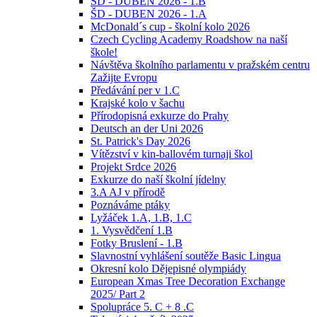
ŠD - DUBEN 2026 - 1.B
ŠD - DUBEN 2026 - 1.A
McDonald´s cup - školní kolo 2026
Czech Cycling Academy Roadshow na naší
škole!
Návštěva školního parlamentu v pražském centru
Zažijte Evropu
Předávání per v 1.C
Krajské kolo v šachu
Přírodopisná exkurze do Prahy
Deutsch an der Uni 2026
St. Patrick's Day 2026
Vítězství v kin-ballovém turnaji škol
Projekt Srdce 2026
Exkurze do naší školní jídelny
3.A AJ v přírodě
Poznáváme ptáky
Lyžáček 1.A, 1.B, 1.C
1. Vysvědčení 1.B
Fotky Bruslení - 1.B
Slavnostní vyhlášení soutěže Basic Lingua
Okresní kolo Dějepisné olympiády
European Xmas Tree Decoration Exchange
2025/ Part 2
Spolupráce 5. C + 8 .C