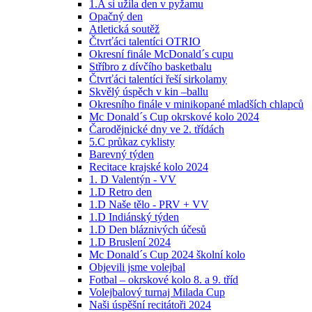
1.A si užila den v pyžamu
Opačný den
Atletická soutěž
Čtvrťáci talentíci OTRIO
Okresní finále McDonald´s cupu
Stříbro z dívčího basketbalu
Čtvrťáci talentíci řeší sirkolamy
Skvělý úspěch v kin –ballu
Okresního finále v minikopané mladších chlapců
Mc Donald´s Cup okrskové kolo 2024
Čarodějnické dny ve 2. třídách
5.C průkaz cyklisty
Barevný týden
Recitace krajské kolo 2024
1. D Valentýn - VV
1.D Retro den
1.D Naše tělo - PRV + VV
1.D Indiánský týden
1.D Den bláznivých účesů
1.D Bruslení 2024
Mc Donald´s Cup 2024 školní kolo
Objevili jsme volejbal
Fotbal – okrskové kolo 8. a 9. tříd
Volejbalový turnaj Milada Cup
Naši úspěšní recitátoři 2024