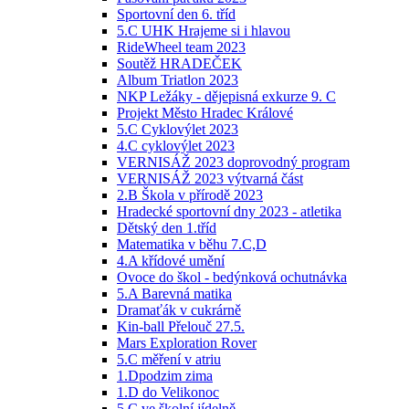
Sportovní den 6. tříd
5.C UHK Hrajeme si i hlavou
RideWheel team 2023
Soutěž HRADEČEK
Album Triatlon 2023
NKP Ležáky - dějepisná exkurze 9. C
Projekt Město Hradec Králové
5.C Cyklovýlet 2023
4.C cyklovýlet 2023
VERNISÁŽ 2023 doprovodný program
VERNISÁŽ 2023 výtvarná část
2.B Škola v přírodě 2023
Hradecké sportovní dny 2023 - atletika
Dětský den 1.tříd
Matematika v běhu 7.C,D
4.A křídové umění
Ovoce do škol - bedýnková ochutnávka
5.A Barevná matika
Dramaťák v cukrárně
Kin-ball Přelouč 27.5.
Mars Exploration Rover
5.C měření v atriu
1.Dpodzim zima
1.D do Velikonoc
5.C ve školní jídelně