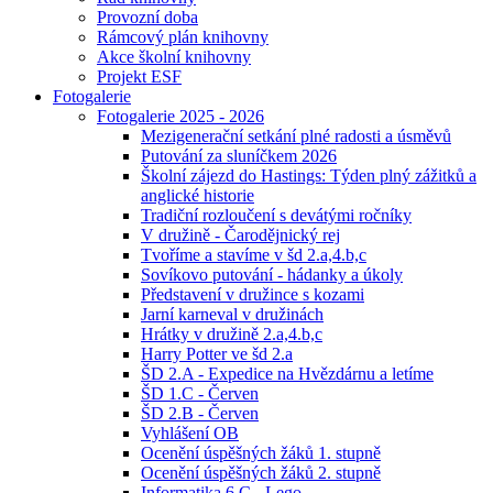
Provozní doba
Rámcový plán knihovny
Akce školní knihovny
Projekt ESF
Fotogalerie
Fotogalerie 2025 - 2026
Mezigenerační setkání plné radosti a úsměvů
Putování za sluníčkem 2026
Školní zájezd do Hastings: Týden plný zážitků a
anglické historie
Tradiční rozloučení s devátými ročníky
V družině - Čarodějnický rej
Tvoříme a stavíme v šd 2.a,4.b,c
Sovíkovo putování - hádanky a úkoly
Představení v družince s kozami
Jarní karneval v družinách
Hrátky v družině 2.a,4.b,c
Harry Potter ve šd 2.a
ŠD 2.A - Expedice na Hvězdárnu a letíme
ŠD 1.C - Červen
ŠD 2.B - Červen
Vyhlášení OB
Ocenění úspěšných žáků 1. stupně
Ocenění úspěšných žáků 2. stupně
Informatika 6.C - Lego