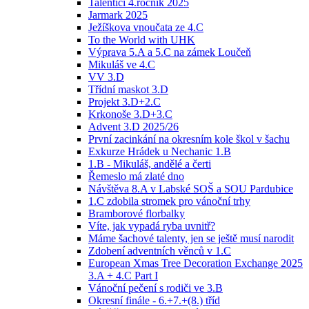
Talentíci 4.ročník 2025
Jarmark 2025
Ježíškova vnoučata ze 4.C
To the World with UHK
Výprava 5.A a 5.C na zámek Loučeň
Mikuláš ve 4.C
VV 3.D
Třídní maskot 3.D
Projekt 3.D+2.C
Krkonoše 3.D+3.C
Advent 3.D 2025/26
První zacinkání na okresním kole škol v šachu
Exkurze Hrádek u Nechanic 1.B
1.B - Mikuláš, andělé a čerti
Řemeslo má zlaté dno
Návštěva 8.A v Labské SOŠ a SOU Pardubice
1.C zdobila stromek pro vánoční trhy
Bramborové florbalky
Víte, jak vypadá ryba uvnitř?
Máme šachové talenty, jen se ještě musí narodit
Zdobení adventních věnců v 1.C
European Xmas Tree Decoration Exchange 2025
3.A + 4.C Part I
Vánoční pečení s rodiči ve 3.B
Okresní finále - 6.+7.+(8.) tříd