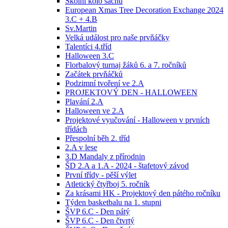
Školní kolo šachů
European Xmas Tree Decoration Exchange 2024
3.C + 4.B
Sv.Martin
Velká událost pro naše prvňáčky
Talentíci 4.tříd
Halloween 3.C
Florbalový turnaj žáků 6. a 7. ročníků
Začátek prvňáčků
Podzimní tvoření ve 2.A
PROJEKTOVÝ DEN - HALLOWEEN
Plavání 2.A
Halloween ve 2.A
Projektové vyučování - Halloween v prvních
třídách
Přespolní běh 2. tříd
2.A v lese
3.D Mandaly z přírodnin
ŠD 2.A a 1.A - 2024 - štafetový závod
První třídy - pěší výlet
Atletický čtyřboj 5. ročník
Za krásami HK - Projektový den pátého ročníku
Týden basketbalu na 1. stupni
ŠVP 6.C - Den pátý
ŠVP 6.C - Den čtvrtý