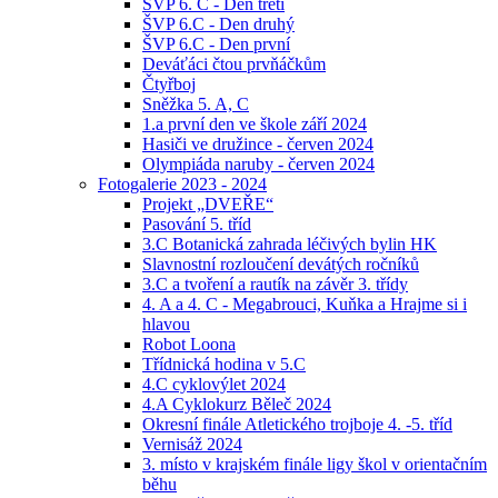
ŠVP 6. C - Den třetí
ŠVP 6.C - Den druhý
ŠVP 6.C - Den první
Deváťáci čtou prvňáčkům
Čtyřboj
Sněžka 5. A, C
1.a první den ve škole září 2024
Hasiči ve družince - červen 2024
Olympiáda naruby - červen 2024
Fotogalerie 2023 - 2024
Projekt „DVEŘE“
Pasování 5. tříd
3.C Botanická zahrada léčivých bylin HK
Slavnostní rozloučení devátých ročníků
3.C a tvoření a rautík na závěr 3. třídy
4. A a 4. C - Megabrouci, Kuňka a Hrajme si i
hlavou
Robot Loona
Třídnická hodina v 5.C
4.C cyklovýlet 2024
4.A Cyklokurz Běleč 2024
Okresní finále Atletického trojboje 4. -5. tříd
Vernisáž 2024
3. místo v krajském finále ligy škol v orientačním
běhu