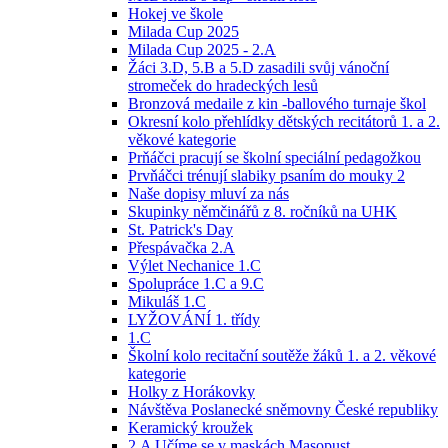
Hokej ve škole
Milada Cup 2025
Milada Cup 2025 - 2.A
Žáci 3.D, 5.B a 5.D zasadili svůj vánoční
stromeček do hradeckých lesů
Bronzová medaile z kin -ballového turnaje škol
Okresní kolo přehlídky dětských recitátorů 1. a 2.
věkové kategorie
Prňáčci pracují se školní speciální pedagožkou
Prvňáčci trénují slabiky psaním do mouky 2
Naše dopisy mluví za nás
Skupinky němčinářů z 8. ročníků na UHK
St. Patrick's Day
Přespávačka 2.A
Výlet Nechanice 1.C
Spolupráce 1.C a 9.C
Mikuláš 1.C
LYŽOVÁNÍ 1. třídy
1.C
Školní kolo recitační soutěže žáků 1. a 2. věkové
kategorie
Holky z Horákovky
Návštěva Poslanecké sněmovny České republiky
Keramický kroužek
2.A Učíme se v maskách Masopust