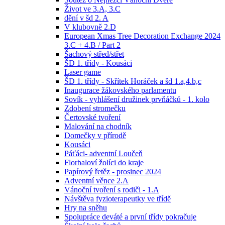
Život ve 3.A, 3.C
dění v šd 2. A
V klubovně 2.D
European Xmas Tree Decoration Exchange 2024
3.C + 4.B / Part 2
Šachový střed/střet
ŠD 1. třídy - Kousáci
Laser game
ŠD 1. třídy - Skřítek Horáček a šd 1.a,4.b,c
Inaugurace žákovského parlamentu
Sovík - vyhlášení družinek prvňáčků - 1. kolo
Zdobení stromečku
Čertovské tvoření
Malování na chodník
Domečky v přírodě
Kousáci
Páťáci- adventní Loučeň
Florbaloví žolíci do kraje
Papírový řetěz - prosinec 2024
Adventní věnce 2.A
Vánoční tvoření s rodiči - 1.A
Návštěva fyzioterapeutky ve třídě
Hry na sněhu
Spolupráce deváté a první třídy pokračuje