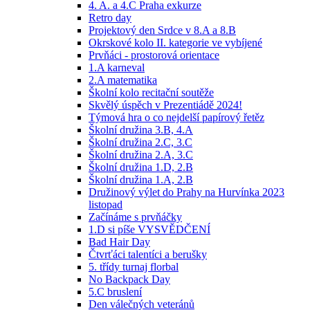
4. A. a 4.C Praha exkurze
Retro day
Projektový den Srdce v 8.A a 8.B
Okrskové kolo II. kategorie ve vybíjené
Prvňáci - prostorová orientace
1.A karneval
2.A matematika
Školní kolo recitační soutěže
Skvělý úspěch v Prezentiádě 2024!
Týmová hra o co nejdelší papírový řetěz
Školní družina 3.B, 4.A
Školní družina 2.C, 3.C
Školní družina 2.A, 3.C
Školní družina 1.D, 2.B
Školní družina 1.A, 2.B
Družinový výlet do Prahy na Hurvínka 2023
listopad
Začínáme s prvňáčky
1.D si píše VYSVĚDČENÍ
Bad Hair Day
Čtvrťáci talentíci a berušky
5. třídy turnaj florbal
No Backpack Day
5.C bruslení
Den válečných veteránů