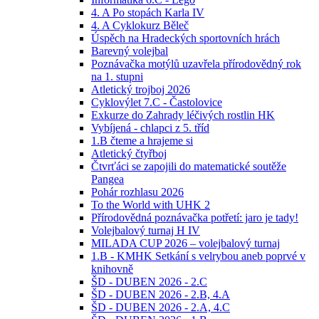
4. A Po stopách Karla IV
4. A Cyklokurz Běleč
Úspěch na Hradeckých sportovních hrách
Barevný volejbal
Poznávačka motýlů uzavřela přírodovědný rok
na 1. stupni
Atletický trojboj 2026
Cyklovýlet 7.C - Častolovice
Exkurze do Zahrady léčivých rostlin HK
Vybíjená - chlapci z 5. tříd
1.B čteme a hrajeme si
Atletický čtyřboj
Čtvrťáci se zapojili do matematické soutěže
Pangea
Pohár rozhlasu 2026
To the World with UHK 2
Přírodovědná poznávačka potřetí: jaro je tady!
Volejbalový turnaj H IV
MILADA CUP 2026 – volejbalový turnaj
1.B - KMHK Setkání s velrybou aneb poprvé v
knihovně
ŠD - DUBEN 2026 - 2.C
ŠD - DUBEN 2026 - 2.B, 4.A
ŠD - DUBEN 2026 - 2.A, 4.C