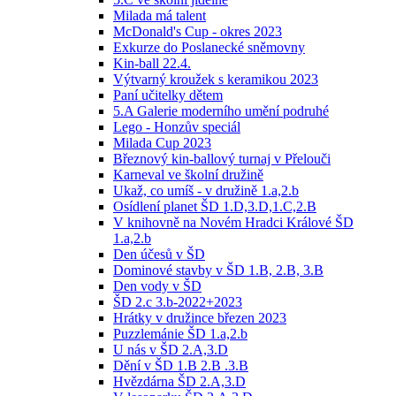
Milada má talent
McDonald's Cup - okres 2023
Exkurze do Poslanecké sněmovny
Kin-ball 22.4.
Výtvarný kroužek s keramikou 2023
Paní učitelky dětem
5.A Galerie moderního umění podruhé
Lego - Honzův speciál
Milada Cup 2023
Březnový kin-ballový turnaj v Přelouči
Karneval ve školní družině
Ukaž, co umíš - v družině 1.a,2.b
Osídlení planet ŠD 1.D,3.D,1.C,2.B
V knihovně na Novém Hradci Králové ŠD
1.a,2.b
Den účesů v ŠD
Dominové stavby v ŠD 1.B, 2.B, 3.B
Den vody v ŠD
ŠD 2.c 3.b-2022+2023
Hrátky v družince březen 2023
Puzzlemánie ŠD 1.a,2.b
U nás v ŠD 2.A,3.D
Dění v ŠD 1.B 2.B .3.B
Hvězdárna ŠD 2.A,3.D