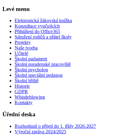
Levé menu
Elektronická žákovská knížka
Konzultace vyučujících
Přihlášení do Office365
Sdružení rodičů a přátel školy
Projekty
Naše tvorba
Učitelé
Školní parlament
Školní poradenské pracoviště
Školní psycholog
Školní speciální pedagog
Školní hřiště
Historie
GDPR
Whistleblowing
Kontakty
Úřední deska
Rozhodnutí o přijetí do 1. třídy 2026-2027
Výroční zpráva 2024/2025