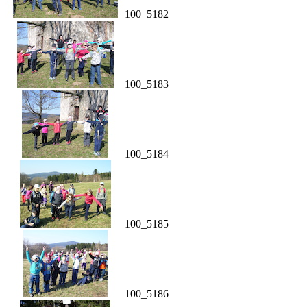
100_5182
100_5183
100_5184
100_5185
100_5186