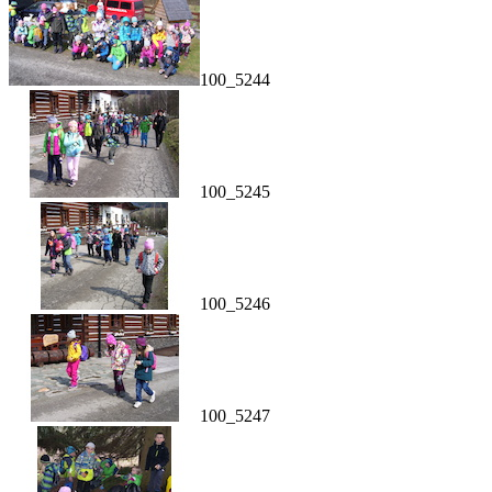
100_5244
100_5245
100_5246
100_5247