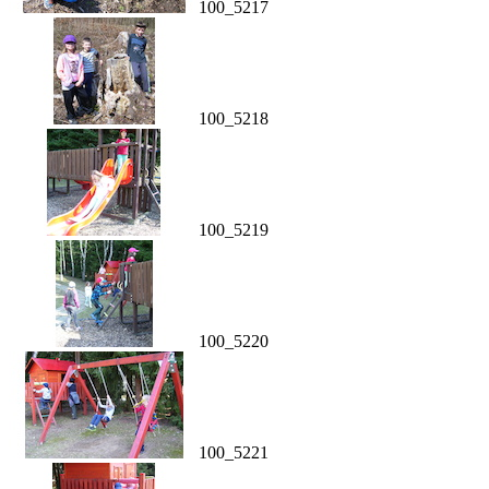
100_5217
100_5218
100_5219
100_5220
100_5221