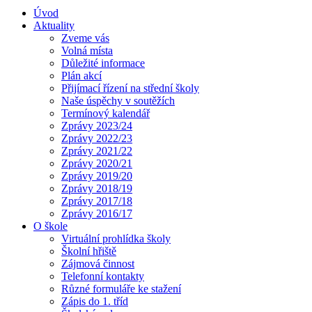
Úvod
Aktuality
Zveme vás
Volná místa
Důležité informace
Plán akcí
Přijímací řízení na střední školy
Naše úspěchy v soutěžích
Termínový kalendář
Zprávy 2023/24
Zprávy 2022/23
Zprávy 2021/22
Zprávy 2020/21
Zprávy 2019/20
Zprávy 2018/19
Zprávy 2017/18
Zprávy 2016/17
O škole
Virtuální prohlídka školy
Školní hřiště
Zájmová činnost
Telefonní kontakty
Různé formuláře ke stažení
Zápis do 1. tříd