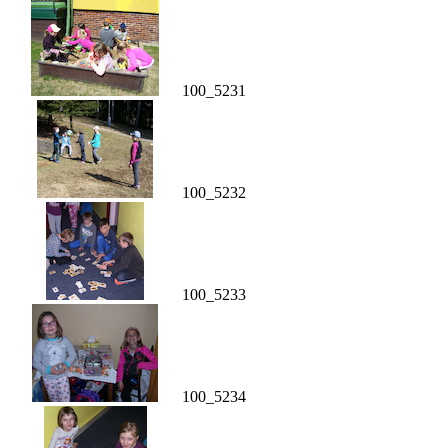
100_5231
100_5232
100_5233
100_5234