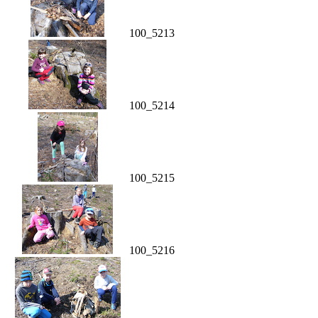
100_5213
100_5214
100_5215
100_5216