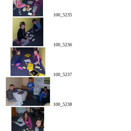
100_5235
100_5236
100_5237
100_5238