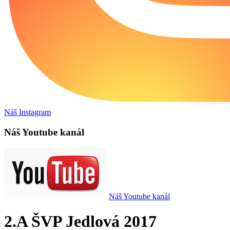
Náš Instagram
Náš Youtube kanál
Náš Youtube kanál
2.A ŠVP Jedlová 2017