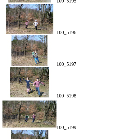
100_5195
100_5196
100_5197
100_5198
100_5199