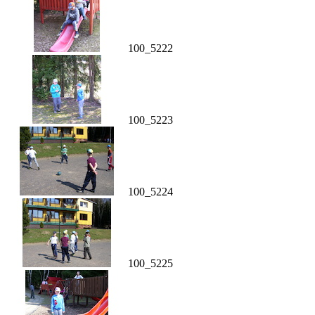
100_5222
100_5223
100_5224
100_5225