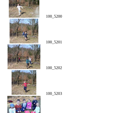
100_5200
100_5201
100_5202
100_5203