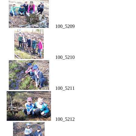
100_5209
100_5210
100_5211
100_5212