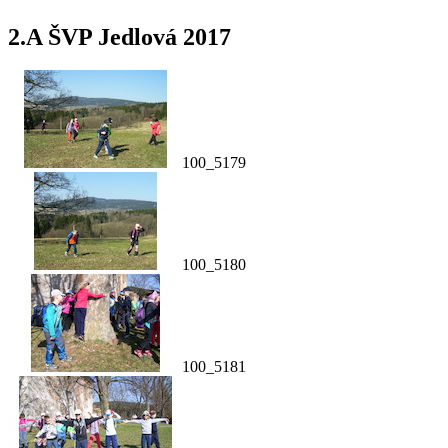
2.A ŠVP Jedlová 2017
100_5179
100_5180
100_5181