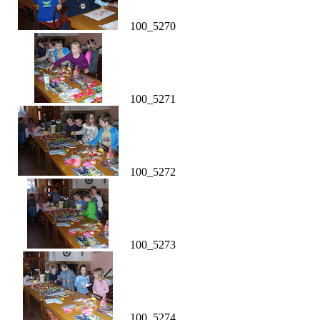
100_5270
100_5271
100_5272
100_5273
100_5274