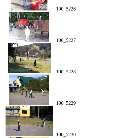
100_5226
100_5227
100_5228
100_5229
100_5230