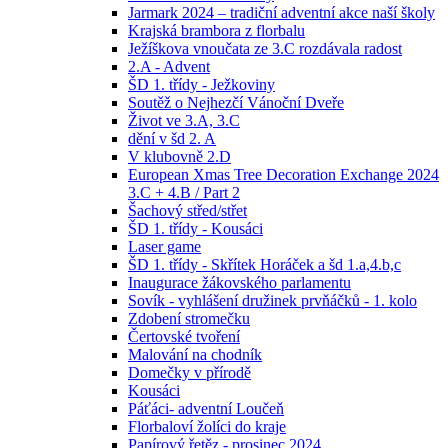
Jarmark 2024 – tradiční adventní akce naší školy
Krajská brambora z florbalu
Ježíškova vnoučata ze 3.C rozdávala radost
2.A - Advent
ŠD 1. třídy - Ježkoviny
Soutěž o Nejhezčí Vánoční Dveře
Život ve 3.A, 3.C
dění v šd 2. A
V klubovně 2.D
European Xmas Tree Decoration Exchange 2024
3.C + 4.B / Part 2
Šachový střed/střet
ŠD 1. třídy - Kousáci
Laser game
ŠD 1. třídy - Skřítek Horáček a šd 1.a,4.b,c
Inaugurace žákovského parlamentu
Sovík - vyhlášení družinek prvňáčků - 1. kolo
Zdobení stromečku
Čertovské tvoření
Malování na chodník
Domečky v přírodě
Kousáci
Páťáci- adventní Loučeň
Florbaloví žolíci do kraje
Papírový řetěz - prosinec 2024