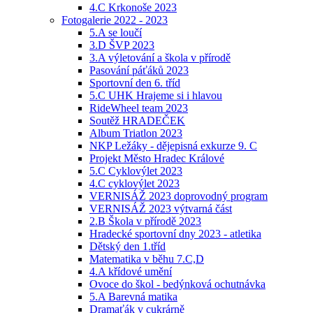
4.C Krkonoše 2023
Fotogalerie 2022 - 2023
5.A se loučí
3.D ŠVP 2023
3.A výletování a škola v přírodě
Pasování páťáků 2023
Sportovní den 6. tříd
5.C UHK Hrajeme si i hlavou
RideWheel team 2023
Soutěž HRADEČEK
Album Triatlon 2023
NKP Ležáky - dějepisná exkurze 9. C
Projekt Město Hradec Králové
5.C Cyklovýlet 2023
4.C cyklovýlet 2023
VERNISÁŽ 2023 doprovodný program
VERNISÁŽ 2023 výtvarná část
2.B Škola v přírodě 2023
Hradecké sportovní dny 2023 - atletika
Dětský den 1.tříd
Matematika v běhu 7.C,D
4.A křídové umění
Ovoce do škol - bedýnková ochutnávka
5.A Barevná matika
Dramaťák v cukrárně