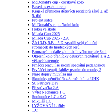
McDonald's cup - okrskové kolo
Beseda s exekutorem
Krajská přehlídka dětských recitátorů žáků 2. až
5. tříd
Projekt srdce
McDonald´s cup - školní kolo
Hokej ve škole
Milada Cup 2025
Milada Cup 2025 - 2.A
Žáci 3.D, 5.B a 5.D zasadili svůj vánoční
stromeček do hradeckých lesů
Bronzová medaile z kin -ballového turnaje škol
Okresní kolo přehlídky dětských recitátorů 1. a 2.
věkové kategorie
Prňáčci pracují se školní speciální pedagožkou
Prvňáčci trénují slabiky psaním do mouky 2
Naše dopisy mluví za nás
Skupinky němčinářů z 8. ročníků na UHK
St. Patrick's Day
Přespávačka 2.A
Výlet Nechanice 1.C
Spolupráce 1.C a 9.C
Mikuláš 1.C
LYŽOVÁNÍ 1. třídy
1.C