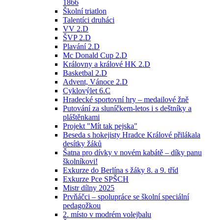
1866
Školní triatlon
Talentíci druháci
VV 2.D
ŠVP 2.D
Plavání 2.D
Mc Donald Cup 2.D
Královny a králové HK 2.D
Basketbal 2.D
Advent, Vánoce 2.D
Cyklovýlet 6.C
Hradecké sportovní hry – medailové žně
Putování za sluníčkem-letos i s deštníky a
pláštěnkami
Projekt "Mít tak pejska"
Beseda s hokejisty Hradce Králové přilákala
desítky žáků
Šatna pro dívky v novém kabátě – díky panu
školníkovi!
Exkurze do Berlína s žáky 8. a 9. tříd
Exkurze Pce SPŠCH
Mistr dílny 2025
Prvňáčci – spolupráce se školní speciální
pedagožkou
2. místo v modrém volejbalu