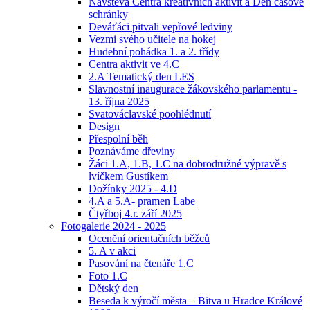
Návštěva Centra kreativních aktivit a Den časové
schránky
Deváťáci pitvali vepřové ledviny
Vezmi svého učitele na hokej
Hudební pohádka 1. a 2. třídy
Centra aktivit ve 4.C
2.A Tematický den LES
Slavnostní inaugurace žákovského parlamentu -
13. října 2025
Svatováclavské poohlédnutí
Design
Přespolní běh
Poznáváme dřeviny
Žáci 1.A, 1.B, 1.C na dobrodružné výpravě s
lvíčkem Gustíkem
Dožínky 2025 - 4.D
4.A a 5.A- pramen Labe
Čtyřboj 4.r. září 2025
Fotogalerie 2024 - 2025
Ocenění orientačních běžců
5. A v akci
Pasování na čtenáře 1.C
Foto 1.C
Dětský den
Beseda k výročí města – Bitva u Hradce Králové