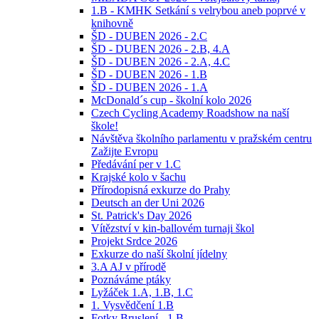
1.B - KMHK Setkání s velrybou aneb poprvé v
knihovně
ŠD - DUBEN 2026 - 2.C
ŠD - DUBEN 2026 - 2.B, 4.A
ŠD - DUBEN 2026 - 2.A, 4.C
ŠD - DUBEN 2026 - 1.B
ŠD - DUBEN 2026 - 1.A
McDonald´s cup - školní kolo 2026
Czech Cycling Academy Roadshow na naší
škole!
Návštěva školního parlamentu v pražském centru
Zažijte Evropu
Předávání per v 1.C
Krajské kolo v šachu
Přírodopisná exkurze do Prahy
Deutsch an der Uni 2026
St. Patrick's Day 2026
Vítězství v kin-ballovém turnaji škol
Projekt Srdce 2026
Exkurze do naší školní jídelny
3.A AJ v přírodě
Poznáváme ptáky
Lyžáček 1.A, 1.B, 1.C
1. Vysvědčení 1.B
Fotky Bruslení - 1.B