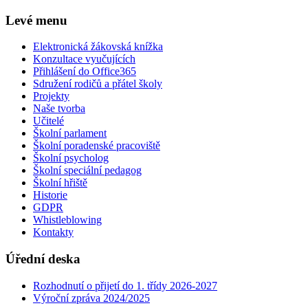
Levé menu
Elektronická žákovská knížka
Konzultace vyučujících
Přihlášení do Office365
Sdružení rodičů a přátel školy
Projekty
Naše tvorba
Učitelé
Školní parlament
Školní poradenské pracoviště
Školní psycholog
Školní speciální pedagog
Školní hřiště
Historie
GDPR
Whistleblowing
Kontakty
Úřední deska
Rozhodnutí o přijetí do 1. třídy 2026-2027
Výroční zpráva 2024/2025