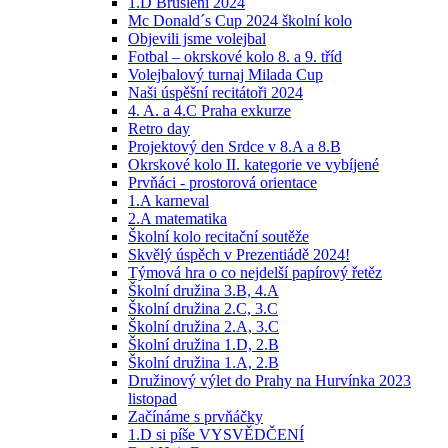
1.D Bruslení 2024
Mc Donald´s Cup 2024 školní kolo
Objevili jsme volejbal
Fotbal – okrskové kolo 8. a 9. tříd
Volejbalový turnaj Milada Cup
Naši úspěšní recitátoři 2024
4. A. a 4.C Praha exkurze
Retro day
Projektový den Srdce v 8.A a 8.B
Okrskové kolo II. kategorie ve vybíjené
Prvňáci - prostorová orientace
1.A karneval
2.A matematika
Školní kolo recitační soutěže
Skvělý úspěch v Prezentiádě 2024!
Týmová hra o co nejdelší papírový řetěz
Školní družina 3.B, 4.A
Školní družina 2.C, 3.C
Školní družina 2.A, 3.C
Školní družina 1.D, 2.B
Školní družina 1.A, 2.B
Družinový výlet do Prahy na Hurvínka 2023
listopad
Začínáme s prvňáčky
1.D si píše VYSVĚDČENÍ