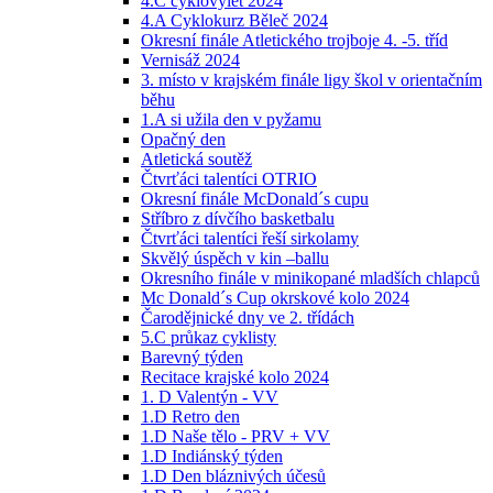
4.C cyklovýlet 2024
4.A Cyklokurz Běleč 2024
Okresní finále Atletického trojboje 4. -5. tříd
Vernisáž 2024
3. místo v krajském finále ligy škol v orientačním
běhu
1.A si užila den v pyžamu
Opačný den
Atletická soutěž
Čtvrťáci talentíci OTRIO
Okresní finále McDonald´s cupu
Stříbro z dívčího basketbalu
Čtvrťáci talentíci řeší sirkolamy
Skvělý úspěch v kin –ballu
Okresního finále v minikopané mladších chlapců
Mc Donald´s Cup okrskové kolo 2024
Čarodějnické dny ve 2. třídách
5.C průkaz cyklisty
Barevný týden
Recitace krajské kolo 2024
1. D Valentýn - VV
1.D Retro den
1.D Naše tělo - PRV + VV
1.D Indiánský týden
1.D Den bláznivých účesů