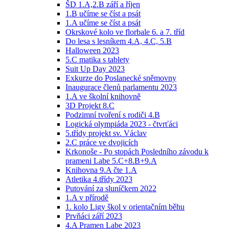
ŠD 1.A,2.B září a říjen
1.B učíme se číst a psát
1.A učíme se číst a psát
Okrskové kolo ve florbale 6. a 7. tříd
Do lesa s lesníkem 4.A, 4.C, 5.B
Halloween 2023
5.C matika s tablety
Suit Up Day 2023
Exkurze do Poslanecké sněmovny
Inaugurace členů parlamentu 2023
1.A ve školní knihovně
3D Projekt 8.C
Podzimní tvoření s rodiči 4.B
Logická olympiáda 2023 - čtvrťáci
5.třídy projekt sv. Václav
2.C práce ve dvojicích
Krkonoše - Po stopách Posledního závodu k
prameni Labe 5.C+8.B+9.A
Knihovna 9.A čte 1.A
Atletika 4.třídy 2023
Putování za sluníčkem 2022
1.A v přírodě
1. kolo Ligy škol v orientačním běhu
Prvňáci září 2023
4.A Pramen Labe 2023