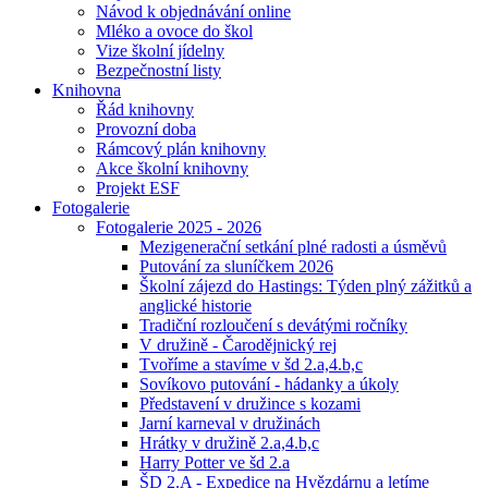
Návod k objednávání online
Mléko a ovoce do škol
Vize školní jídelny
Bezpečnostní listy
Knihovna
Řád knihovny
Provozní doba
Rámcový plán knihovny
Akce školní knihovny
Projekt ESF
Fotogalerie
Fotogalerie 2025 - 2026
Mezigenerační setkání plné radosti a úsměvů
Putování za sluníčkem 2026
Školní zájezd do Hastings: Týden plný zážitků a
anglické historie
Tradiční rozloučení s devátými ročníky
V družině - Čarodějnický rej
Tvoříme a stavíme v šd 2.a,4.b,c
Sovíkovo putování - hádanky a úkoly
Představení v družince s kozami
Jarní karneval v družinách
Hrátky v družině 2.a,4.b,c
Harry Potter ve šd 2.a
ŠD 2.A - Expedice na Hvězdárnu a letíme