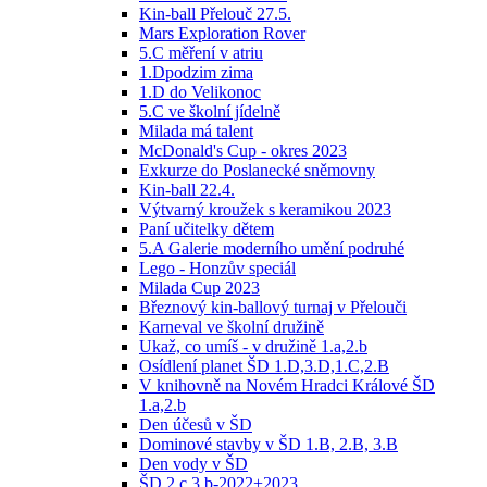
Kin-ball Přelouč 27.5.
Mars Exploration Rover
5.C měření v atriu
1.Dpodzim zima
1.D do Velikonoc
5.C ve školní jídelně
Milada má talent
McDonald's Cup - okres 2023
Exkurze do Poslanecké sněmovny
Kin-ball 22.4.
Výtvarný kroužek s keramikou 2023
Paní učitelky dětem
5.A Galerie moderního umění podruhé
Lego - Honzův speciál
Milada Cup 2023
Březnový kin-ballový turnaj v Přelouči
Karneval ve školní družině
Ukaž, co umíš - v družině 1.a,2.b
Osídlení planet ŠD 1.D,3.D,1.C,2.B
V knihovně na Novém Hradci Králové ŠD
1.a,2.b
Den účesů v ŠD
Dominové stavby v ŠD 1.B, 2.B, 3.B
Den vody v ŠD
ŠD 2.c 3.b-2022+2023