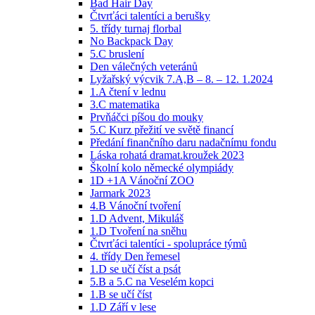
Bad Hair Day
Čtvrťáci talentíci a berušky
5. třídy turnaj florbal
No Backpack Day
5.C bruslení
Den válečných veteránů
Lyžařský výcvik 7.A,B – 8. – 12. 1.2024
1.A čtení v lednu
3.C matematika
Prvňáčci píšou do mouky
5.C Kurz přežití ve světě financí
Předání finančního daru nadačnímu fondu
Láska rohatá dramat.kroužek 2023
Školní kolo německé olympiády
1D +1A Vánoční ZOO
Jarmark 2023
4.B Vánoční tvoření
1.D Advent, Mikuláš
1.D Tvoření na sněhu
Čtvrťáci talentíci - spolupráce týmů
4. třídy Den řemesel
1.D se učí číst a psát
5.B a 5.C na Veselém kopci
1.B se učí číst
1.D Září v lese