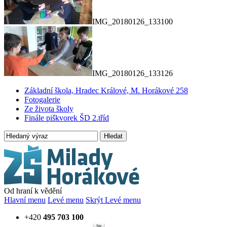
IMG_20180126_133100
IMG_20180126_133126
Základní škola, Hradec Králové, M. Horákové 258
Fotogalerie
Ze života školy
Finále piškvorek ŠD 2.tříd
Hledat
Od hraní k vědění
Hlavní menu
Levé menu
Skrýt Levé menu
+420
495 703 100