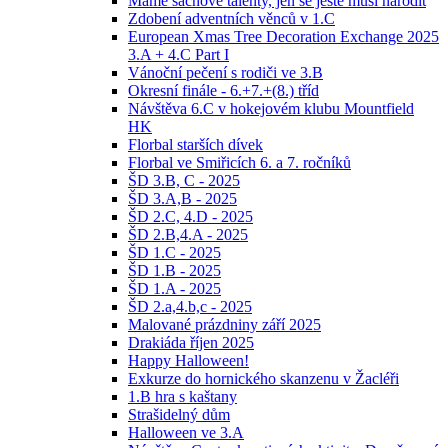
Máme šachové talenty, jen se ještě musí narodit
Zdobení adventních věnců v 1.C
European Xmas Tree Decoration Exchange 2025
3.A + 4.C Part I
Vánoční pečení s rodiči ve 3.B
Okresní finále - 6.+7.+(8.) tříd
Návštěva 6.C v hokejovém klubu Mountfield
HK
Florbal starších dívek
Florbal ve Smiřicích 6. a 7. ročníků
ŠD 3.B, C - 2025
ŠD 3.A,B - 2025
ŠD 2.C, 4.D - 2025
ŠD 2.B,4.A - 2025
ŠD 1.C - 2025
ŠD 1.B - 2025
ŠD 1.A - 2025
ŠD 2.a,4.b,c - 2025
Malované prázdniny září 2025
Drakiáda říjen 2025
Happy Halloween!
Exkurze do hornického skanzenu v Žacléři
1.B hra s kaštany
Strašidelný dům
Halloween ve 3.A