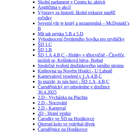
Školní parlament v Centru kr. aktivit
Angličtina v akci!
Výpravy za historií: školní exkurze napříč
ročníky
Severní vítr je krutý a nezapomíná – McDonald´s
B
Mít tak pejska 5.B a 5.D
Vyhodnocení čtvrtletního Sovíka pro prvňáčky
ŠD 1.C
ŠD 1.B
ŠD 1.A,4.B,C - Hrátky v tělocvičně - Člověče,
nezlob se, Kelímková bitva, florbal
Společné tvoření družinkového jarního stromu
Knihovna na Novém Hradci - U Labutě
Karnevalové veselení v 1.A,4.B,C
Jo puzzle, to nás baví - ŠD 1.A, 4.B,C
Čarodějnický rej odpoledne v družince
30.4.2025
2.D - Vycházka na Plachtu
2.D - Nocování
2.D - Karneval
2D - Hraní venku
Čarodky ve ŠD na Horákovce
Okresní kolo ve volejbal dívek
Čarodějnice na Horákovce