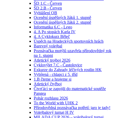
ŠD 1.C - Červen
ŠD 2.B - Červen
Vyhlášení OB
Ocenění úspěšných žáků 1. stupně
Ocenění úspěšných žáků 2. stupně
Informatika 6.C - Lego
4. A Po stopách Karla IV
4. A Cyklokurz Běleč
Úspěch na Hradeckých sportovních hrách
Barevný volejbal
Poznávačka motýlů uzavřela přírodovědný rok
na 1. stupni
Atletický trojboj 2026
Cyklovýlet 7.C - Častolovice
Exkurze do Zahrady léčivých rostlin HK
Vybíjená - chlapci z 5. tříd
1.B čteme a hrajeme si
Atletický čtyřboj
Čtvrťáci se zapojili do matematické soutěže
Pangea
Pohár rozhlasu 2026
To the World with UHK 2
Přírodovědná poznávačka potřetí: jaro je tady!
Volejbalový turnaj H IV
MILADA CUP 2026 – volejbalový turnaj