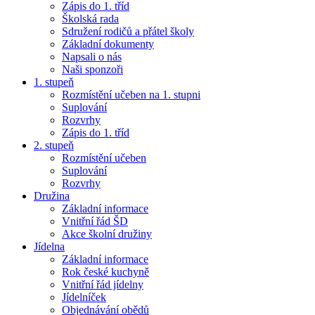
Zápis do 1. tříd
Školská rada
Sdružení rodičů a přátel školy
Základní dokumenty
Napsali o nás
Naši sponzoři
1. stupeň
Rozmístění učeben na 1. stupni
Suplování
Rozvrhy
Zápis do 1. tříd
2. stupeň
Rozmístění učeben
Suplování
Rozvrhy
Družina
Základní informace
Vnitřní řád ŠD
Akce školní družiny
Jídelna
Základní informace
Rok české kuchyně
Vnitřní řád jídelny
Jídelníček
Objednávání obědů