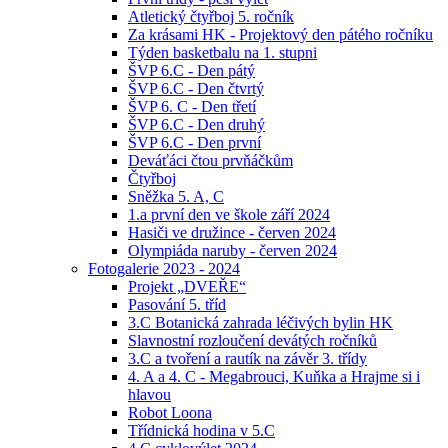
Atletický čtyřboj 5. ročník
Za krásami HK - Projektový den pátého ročníku
Týden basketbalu na 1. stupni
ŠVP 6.C - Den pátý
ŠVP 6.C - Den čtvrtý
ŠVP 6. C - Den třetí
ŠVP 6.C - Den druhý
ŠVP 6.C - Den první
Deváťáci čtou prvňáčkům
Čtyřboj
Sněžka 5. A, C
1.a první den ve škole září 2024
Hasiči ve družince - červen 2024
Olympiáda naruby - červen 2024
Fotogalerie 2023 - 2024
Projekt „DVEŘE“
Pasování 5. tříd
3.C Botanická zahrada léčivých bylin HK
Slavnostní rozloučení devátých ročníků
3.C a tvoření a rautík na závěr 3. třídy
4. A a 4. C - Megabrouci, Kuňka a Hrajme si i
hlavou
Robot Loona
Třídnická hodina v 5.C