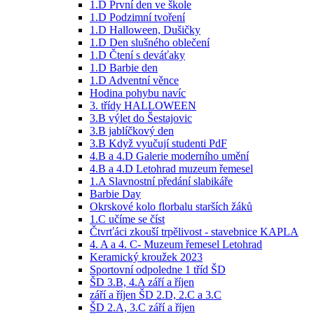
1.D První den ve škole
1.D Podzimní tvoření
1.D Halloween, Dušičky
1.D Den slušného oblečení
1.D Čtení s deváťaky
1.D Barbie den
1.D Adventní věnce
Hodina pohybu navíc
3. třídy HALLOWEEN
3.B výlet do Šestajovic
3.B jablíčkový den
3.B Když vyučují studenti PdF
4.B a 4.D Galerie moderního umění
4.B a 4.D Letohrad muzeum řemesel
1.A Slavnostní předání slabikáře
Barbie Day
Okrskové kolo florbalu starších žáků
1.C učíme se číst
Čtvrťáci zkouší trpělivost - stavebnice KAPLA
4. A a 4. C- Muzeum řemesel Letohrad
Keramický kroužek 2023
Sportovní odpoledne 1 tříd ŠD
ŠD 3.B, 4.A září a říjen
září a říjen ŠD 2.D, 2.C a 3.C
ŠD 2.A, 3.C září a říjen