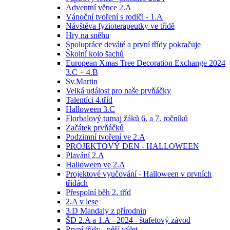
Adventní věnce 2.A
Vánoční tvoření s rodiči - 1.A
Návštěva fyzioterapeutky ve třídě
Hry na sněhu
Spolupráce deváté a první třídy pokračuje
Školní kolo šachů
European Xmas Tree Decoration Exchange 2024
3.C + 4.B
Sv.Martin
Velká událost pro naše prvňáčky
Talentíci 4.tříd
Halloween 3.C
Florbalový turnaj žáků 6. a 7. ročníků
Začátek prvňáčků
Podzimní tvoření ve 2.A
PROJEKTOVÝ DEN - HALLOWEEN
Plavání 2.A
Halloween ve 2.A
Projektové vyučování - Halloween v prvních
třídách
Přespolní běh 2. tříd
2.A v lese
3.D Mandaly z přírodnin
ŠD 2.A a 1.A - 2024 - štafetový závod
První třídy - pěší výlet