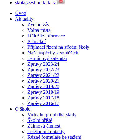
skola@zshorakhk.cz
Úvod
Aktuality
Zveme vás
Volná místa
Důležité informace
Plán akcí
Přijímací řízení na střední školy
Naše úspěchy v soutěžích
Termínový kalendář
Zprávy 2023/24
Zprávy 2022/23
Zprávy 2021/22
Zprávy 2020/21
Zprávy 2019/20
Zprávy 2018/19
Zprávy 2017/18
Zprávy 2016/17
O škole
Virtuální prohlídka školy
Školní hřiště
Zájmová činnost
Telefonní kontakty
Různé formuláře ke stažení