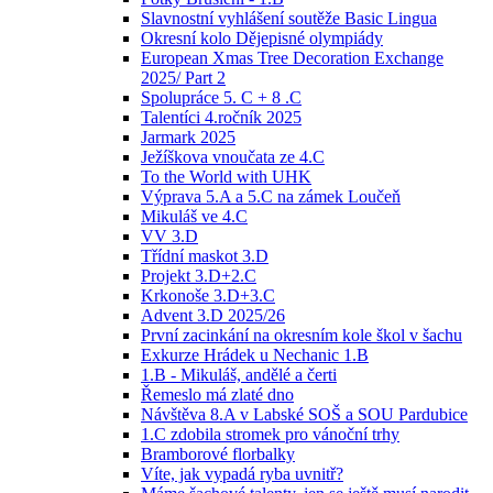
Slavnostní vyhlášení soutěže Basic Lingua
Okresní kolo Dějepisné olympiády
European Xmas Tree Decoration Exchange
2025/ Part 2
Spolupráce 5. C + 8 .C
Talentíci 4.ročník 2025
Jarmark 2025
Ježíškova vnoučata ze 4.C
To the World with UHK
Výprava 5.A a 5.C na zámek Loučeň
Mikuláš ve 4.C
VV 3.D
Třídní maskot 3.D
Projekt 3.D+2.C
Krkonoše 3.D+3.C
Advent 3.D 2025/26
První zacinkání na okresním kole škol v šachu
Exkurze Hrádek u Nechanic 1.B
1.B - Mikuláš, andělé a čerti
Řemeslo má zlaté dno
Návštěva 8.A v Labské SOŠ a SOU Pardubice
1.C zdobila stromek pro vánoční trhy
Bramborové florbalky
Víte, jak vypadá ryba uvnitř?