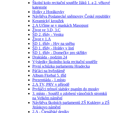
Školní kolo recitační soutěže žáků 1. a 2. věkové
kategorie
Holky z Horákovky
Návštěva Poslanecké sněmovny České republiky
Keramický kroužek
2.A Učíme se v maskách Masopust
Život ve 3.D, 3.C
ŠD 2. třídy - Venku
Život v 1.A
ŠD 1. třídy - Hry na sněhu
ŠD 1. třídy - Hrátky v listí
ŠD 1. třídy - Domečky pro skřítky
Drakiáda - podzim 24
Výsledky školního kola recitační soutěže
První schůzka parlamentu Hradecka
Páťáci na hvězdárně
Album Florbal 5. tříd
Prezentiáda - 1.místo
2.A TV, PRV v přírodě
Prvňáčci trénují slabiky psaním do mouky
3. místo - Soutěž o zdobení vánočních stromků
na Velkém náměstí
Návštěva školních parlamentů ZŠ Kukleny a ZŠ
Jiráskovo náměstí
2.A - Čtenářské deníky