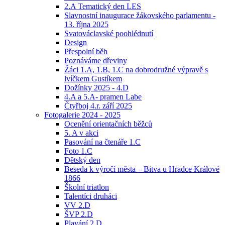
2.A Tematický den LES
Slavnostní inaugurace žákovského parlamentu -
13. října 2025
Svatováclavské poohlédnutí
Design
Přespolní běh
Poznáváme dřeviny
Žáci 1.A, 1.B, 1.C na dobrodružné výpravě s
lvíčkem Gustíkem
Dožínky 2025 - 4.D
4.A a 5.A- pramen Labe
Čtyřboj 4.r. září 2025
Fotogalerie 2024 - 2025
Ocenění orientačních běžců
5. A v akci
Pasování na čtenáře 1.C
Foto 1.C
Dětský den
Beseda k výročí města – Bitva u Hradce Králové
1866
Školní triatlon
Talentíci druháci
VV 2.D
ŠVP 2.D
Plavání 2.D