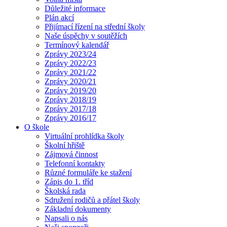
Důležité informace
Plán akcí
Přijímací řízení na střední školy
Naše úspěchy v soutěžích
Termínový kalendář
Zprávy 2023/24
Zprávy 2022/23
Zprávy 2021/22
Zprávy 2020/21
Zprávy 2019/20
Zprávy 2018/19
Zprávy 2017/18
Zprávy 2016/17
O škole
Virtuální prohlídka školy
Školní hřiště
Zájmová činnost
Telefonní kontakty
Různé formuláře ke stažení
Zápis do 1. tříd
Školská rada
Sdružení rodičů a přátel školy
Základní dokumenty
Napsali o nás