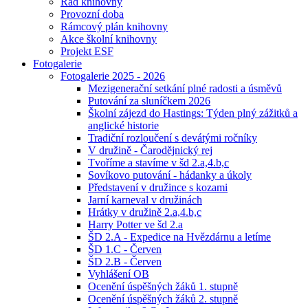
Řád knihovny
Provozní doba
Rámcový plán knihovny
Akce školní knihovny
Projekt ESF
Fotogalerie
Fotogalerie 2025 - 2026
Mezigenerační setkání plné radosti a úsměvů
Putování za sluníčkem 2026
Školní zájezd do Hastings: Týden plný zážitků a
anglické historie
Tradiční rozloučení s devátými ročníky
V družině - Čarodějnický rej
Tvoříme a stavíme v šd 2.a,4.b,c
Sovíkovo putování - hádanky a úkoly
Představení v družince s kozami
Jarní karneval v družinách
Hrátky v družině 2.a,4.b,c
Harry Potter ve šd 2.a
ŠD 2.A - Expedice na Hvězdárnu a letíme
ŠD 1.C - Červen
ŠD 2.B - Červen
Vyhlášení OB
Ocenění úspěšných žáků 1. stupně
Ocenění úspěšných žáků 2. stupně