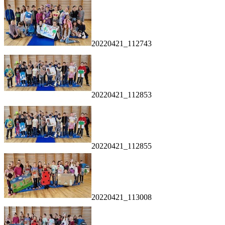
20220421_112743
20220421_112853
20220421_112855
20220421_113008