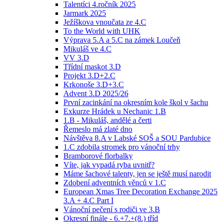
Talentíci 4.ročník 2025
Jarmark 2025
Ježíškova vnoučata ze 4.C
To the World with UHK
Výprava 5.A a 5.C na zámek Loučeň
Mikuláš ve 4.C
VV 3.D
Třídní maskot 3.D
Projekt 3.D+2.C
Krkonoše 3.D+3.C
Advent 3.D 2025/26
První zacinkání na okresním kole škol v šachu
Exkurze Hrádek u Nechanic 1.B
1.B - Mikuláš, andělé a čerti
Řemeslo má zlaté dno
Návštěva 8.A v Labské SOŠ a SOU Pardubice
1.C zdobila stromek pro vánoční trhy
Bramborové florbalky
Víte, jak vypadá ryba uvnitř?
Máme šachové talenty, jen se ještě musí narodit
Zdobení adventních věnců v 1.C
European Xmas Tree Decoration Exchange 2025
3.A + 4.C Part I
Vánoční pečení s rodiči ve 3.B
Okresní finále - 6.+7.+(8.) tříd