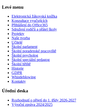
Levé menu
Elektronická žákovská knížka
Konzultace vyučujících
Přihlášení do Office365
Sdružení rodičů a přátel školy
Projekty
Naše tvorba
Učitelé
Školní parlament
Školní poradenské pracoviště
Školní psycholog
Školní speciální pedagog
Školní hřiště
Historie
GDPR
Whistleblowing
Kontakty
Úřední deska
Rozhodnutí o přijetí do 1. třídy 2026-2027
Výroční zpráva 2024/2025