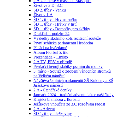
2.A Učíme se v maskách Masopust
Život ve 3.D, 3.C
ŠD 2. třídy - Venku
Život v 1.A
ŠD 1. třídy - Hry na sněhu
ŠD 1. třídy - Hrátky v listí
ŠD 1. třídy - Domečky pro skřítky
Drakiáda - podzim 24
Výsledky školního kola recitační soutěže
První schůzka parlamentu Hradecka
Páťáci na hvězdárně
Album Florbal 5. tříd
Prezentiáda - 1.místo
2.A TV, PRV v přírodě
Prvňáčci trénují slabiky psaním do mouky
3. místo - Soutěž o zdobení vánočních stromků
na Velkém náměstí
Návštěva školních parlamentů ZŠ Kukleny a ZŠ
Jiráskovo náměstí
2.A - Čtenářské deníky
Jarmark 2024 – tradiční adventní akce naší školy
Krajská brambora z florbalu
Ježíškova vnoučata ze 3.C rozdávala radost
2.A - Advent
ŠD 1. třídy - Ježkoviny