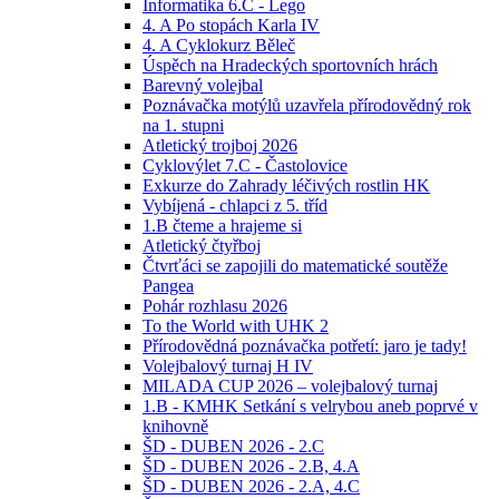
Informatika 6.C - Lego
4. A Po stopách Karla IV
4. A Cyklokurz Běleč
Úspěch na Hradeckých sportovních hrách
Barevný volejbal
Poznávačka motýlů uzavřela přírodovědný rok
na 1. stupni
Atletický trojboj 2026
Cyklovýlet 7.C - Častolovice
Exkurze do Zahrady léčivých rostlin HK
Vybíjená - chlapci z 5. tříd
1.B čteme a hrajeme si
Atletický čtyřboj
Čtvrťáci se zapojili do matematické soutěže
Pangea
Pohár rozhlasu 2026
To the World with UHK 2
Přírodovědná poznávačka potřetí: jaro je tady!
Volejbalový turnaj H IV
MILADA CUP 2026 – volejbalový turnaj
1.B - KMHK Setkání s velrybou aneb poprvé v
knihovně
ŠD - DUBEN 2026 - 2.C
ŠD - DUBEN 2026 - 2.B, 4.A
ŠD - DUBEN 2026 - 2.A, 4.C