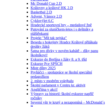
Mc Donald Cup 2.D
Královny a králové HK 2.D
Basketbal 2.D
Advent, Vánoce 2.D
Cyklovýlet 6.C
Hradecké sportovní hry – medailové žně
Putování za sluníčkem-letos i s deštníky a
pláštěnkami
Projekt "Mít tak pejska"
Beseda s hokejisty Hradce Králové přilákala
desítky žáků
Šatna pro dívky v novém kabátě – díky panu
školníkovi!
Exkurze do Berlína s žáky 8. a 9. tříd
Exkurze Pce SPŠCH
Mistr dílny 2025
Prvňáčci – spolupráce se školní speciální
pedagožkou
2. místo v modrém volejbalu
Školní parlament v Centru kr. aktivit
Angličtina v akci!
Výpravy za historií: školní exkurze napříč
ročníky
Severní vítr je krutý a nezapomíná – McDonald´s
B