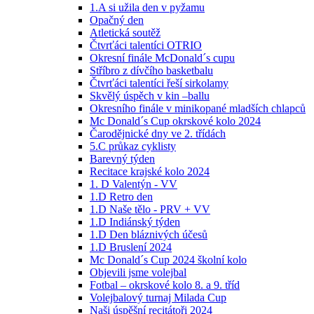
1.A si užila den v pyžamu
Opačný den
Atletická soutěž
Čtvrťáci talentíci OTRIO
Okresní finále McDonald´s cupu
Stříbro z dívčího basketbalu
Čtvrťáci talentíci řeší sirkolamy
Skvělý úspěch v kin –ballu
Okresního finále v minikopané mladších chlapců
Mc Donald´s Cup okrskové kolo 2024
Čarodějnické dny ve 2. třídách
5.C průkaz cyklisty
Barevný týden
Recitace krajské kolo 2024
1. D Valentýn - VV
1.D Retro den
1.D Naše tělo - PRV + VV
1.D Indiánský týden
1.D Den bláznivých účesů
1.D Bruslení 2024
Mc Donald´s Cup 2024 školní kolo
Objevili jsme volejbal
Fotbal – okrskové kolo 8. a 9. tříd
Volejbalový turnaj Milada Cup
Naši úspěšní recitátoři 2024