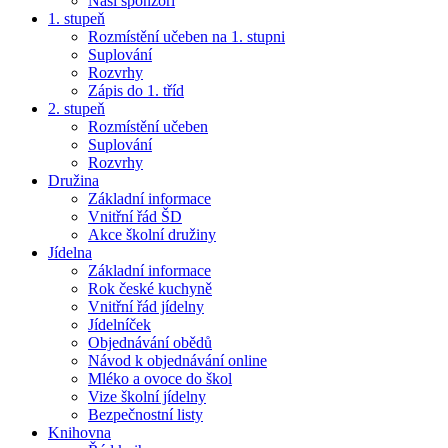
Naši sponzoři
1. stupeň
Rozmístění učeben na 1. stupni
Suplování
Rozvrhy
Zápis do 1. tříd
2. stupeň
Rozmístění učeben
Suplování
Rozvrhy
Družina
Základní informace
Vnitřní řád ŠD
Akce školní družiny
Jídelna
Základní informace
Rok české kuchyně
Vnitřní řád jídelny
Jídelníček
Objednávání obědů
Návod k objednávání online
Mléko a ovoce do škol
Vize školní jídelny
Bezpečnostní listy
Knihovna