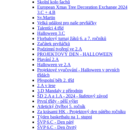
Školní kolo šachů
European Xmas Tree Decoration Exchange 2024
3.C + 4.B
Sv.Martin
Velká událost pro naše prvňáčky
Talentíci 4.tříd
Halloween 3.C
Florbalový turnaj žáků 6. a 7. ročníků
Začátek prvňáčků
Podzimní tvoření ve 2.A
PROJEKTOVÝ DEN - HALLOWEEN
Plavání 2.A
Halloween ve 2.A
Projektové vyučování - Halloween v prvních
třídách
Přespolní běh 2. tříd
2.A v lese
3.D Mandaly z přírodnin
ŠD 2.A a 1.A - 2024 - štafetový závod
První třídy - pěší výlet
Atletický čtyřboj 5. ročník
Za krásami HK - Projektový den pátého ročníku
Týden basketbalu na 1. stupni
ŠVP 6.C - Den pátý
ŠVP 6.C - Den čtvrtý