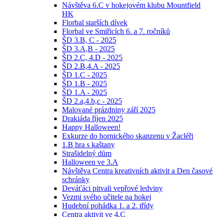
Návštěva 6.C v hokejovém klubu Mountfield
HK
Florbal starších dívek
Florbal ve Smiřicích 6. a 7. ročníků
ŠD 3.B, C - 2025
ŠD 3.A,B - 2025
ŠD 2.C, 4.D - 2025
ŠD 2.B,4.A - 2025
ŠD 1.C - 2025
ŠD 1.B - 2025
ŠD 1.A - 2025
ŠD 2.a,4.b,c - 2025
Malované prázdniny září 2025
Drakiáda říjen 2025
Happy Halloween!
Exkurze do hornického skanzenu v Žacléři
1.B hra s kaštany
Strašidelný dům
Halloween ve 3.A
Návštěva Centra kreativních aktivit a Den časové
schránky
Deváťáci pitvali vepřové ledviny
Vezmi svého učitele na hokej
Hudební pohádka 1. a 2. třídy
Centra aktivit ve 4.C