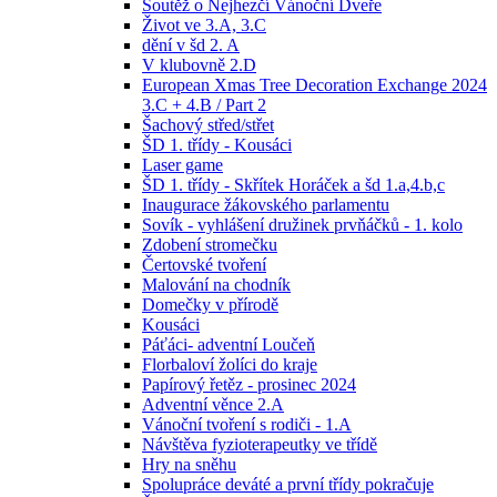
Soutěž o Nejhezčí Vánoční Dveře
Život ve 3.A, 3.C
dění v šd 2. A
V klubovně 2.D
European Xmas Tree Decoration Exchange 2024
3.C + 4.B / Part 2
Šachový střed/střet
ŠD 1. třídy - Kousáci
Laser game
ŠD 1. třídy - Skřítek Horáček a šd 1.a,4.b,c
Inaugurace žákovského parlamentu
Sovík - vyhlášení družinek prvňáčků - 1. kolo
Zdobení stromečku
Čertovské tvoření
Malování na chodník
Domečky v přírodě
Kousáci
Páťáci- adventní Loučeň
Florbaloví žolíci do kraje
Papírový řetěz - prosinec 2024
Adventní věnce 2.A
Vánoční tvoření s rodiči - 1.A
Návštěva fyzioterapeutky ve třídě
Hry na sněhu
Spolupráce deváté a první třídy pokračuje