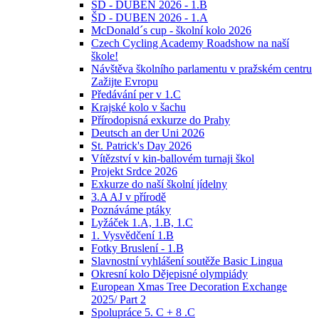
ŠD - DUBEN 2026 - 1.B
ŠD - DUBEN 2026 - 1.A
McDonald´s cup - školní kolo 2026
Czech Cycling Academy Roadshow na naší
škole!
Návštěva školního parlamentu v pražském centru
Zažijte Evropu
Předávání per v 1.C
Krajské kolo v šachu
Přírodopisná exkurze do Prahy
Deutsch an der Uni 2026
St. Patrick's Day 2026
Vítězství v kin-ballovém turnaji škol
Projekt Srdce 2026
Exkurze do naší školní jídelny
3.A AJ v přírodě
Poznáváme ptáky
Lyžáček 1.A, 1.B, 1.C
1. Vysvědčení 1.B
Fotky Bruslení - 1.B
Slavnostní vyhlášení soutěže Basic Lingua
Okresní kolo Dějepisné olympiády
European Xmas Tree Decoration Exchange
2025/ Part 2
Spolupráce 5. C + 8 .C