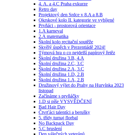
4. A. a 4.C Praha exkurze
Retro day
Projektový den Srdce v 8.A a 8.B
Okrskové kolo II. kategorie ve vybíjené
Prvňáci - prostorová orientace
1.A karneval
2.A matematika
Školní kolo recitační soutěže
Skvělý úspěch v Prezentiádě 2024!
Týmová hra o co nejdelší papírový řetěz
Školní družina 3.B, 4.A
Školní družina 2.C, 3.C
Školní družina 2.A, 3.C
Školní družina 1.D, 2.B
Školní družina 1.A, 2.B
Družinový výlet do Prahy na Hurvínka 2023
listopad
Začínáme s prvňáčky
1.D si píše VYSVĚDČENÍ
Bad Hair Day
Čtvrťáci talentíci a berušky
5. třídy turnaj florbal
No Backpack Day
5.C bruslení
Den válečných veteránů