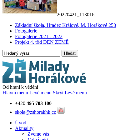
20220421_113016
Základní škola, Hradec Králové, M. Horákové 258
Fotogalerie
Fotogalerie 2021 - 2022
Projekt 4. tříd DEN ZEMĚ
Hledat
Od hraní k vědění
Hlavní menu
Levé menu
Skrýt Levé menu
+420
495 703 100
skola@zshorakhk.cz
Úvod
Aktuality
Zveme vás
Volná místa