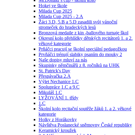
McDonald´s cup - školní kolo
Hokej ve škole
Milada Cup 2025
Milada Cup 2025 - 2.A
Žáci 3.D, 5.B a 5.D zasadili svůj vánoční
stromeček do hradeckých lesů
Bronzová medaile z kin -ballového turnaje škol
Okresní kolo přehlídky dětských recitátorů 1. a 2.
věkové kategorie
Prňáčci pracují se školní speciální pedagožkou
Prvňáčci trénují slabiky psaním do mouky 2
Naše dopisy mluví za nás
Skupinky němčinářů z 8. ročníků na UHK
St. Patrick's Day
Přespávačka 2.A
Výlet Nechanice 1.C
Spolupráce 1.C a 9.C
Mikuláš 1.C
LYŽOVÁNÍ 1. třídy
1.C
Školní kolo recitační soutěže žáků 1. a 2. věkové
kategorie
Holky z Horákovky
Návštěva Poslanecké sněmovny České republiky
Keramický kroužek