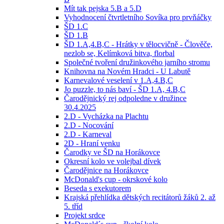
Mít tak pejska 5.B a 5.D
Vyhodnocení čtvrtletního Sovíka pro prvňáčky
ŠD 1.C
ŠD 1.B
ŠD 1.A,4.B,C - Hrátky v tělocvičně - Člověče,
nezlob se, Kelímková bitva, florbal
Společné tvoření družinkového jarního stromu
Knihovna na Novém Hradci - U Labutě
Karnevalové veselení v 1.A,4.B,C
Jo puzzle, to nás baví - ŠD 1.A, 4.B,C
Čarodějnický rej odpoledne v družince
30.4.2025
2.D - Vycházka na Plachtu
2.D - Nocování
2.D - Karneval
2D - Hraní venku
Čarodky ve ŠD na Horákovce
Okresní kolo ve volejbal dívek
Čarodějnice na Horákovce
McDonald's cup - okrskové kolo
Beseda s exekutorem
Krajská přehlídka dětských recitátorů žáků 2. až
5. tříd
Projekt srdce