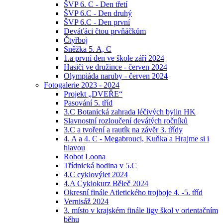
ŠVP 6. C - Den třetí
ŠVP 6.C - Den druhý
ŠVP 6.C - Den první
Deváťáci čtou prvňáčkům
Čtyřboj
Sněžka 5. A, C
1.a první den ve škole září 2024
Hasiči ve družince - červen 2024
Olympiáda naruby - červen 2024
Fotogalerie 2023 - 2024
Projekt „DVEŘE“
Pasování 5. tříd
3.C Botanická zahrada léčivých bylin HK
Slavnostní rozloučení devátých ročníků
3.C a tvoření a rautík na závěr 3. třídy
4. A a 4. C - Megabrouci, Kuňka a Hrajme si i
hlavou
Robot Loona
Třídnická hodina v 5.C
4.C cyklovýlet 2024
4.A Cyklokurz Běleč 2024
Okresní finále Atletického trojboje 4. -5. tříd
Vernisáž 2024
3. místo v krajském finále ligy škol v orientačním
běhu