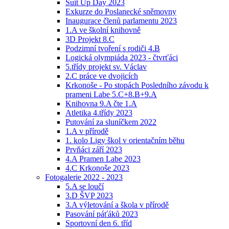
Suit Up Day 2023
Exkurze do Poslanecké sněmovny
Inaugurace členů parlamentu 2023
1.A ve školní knihovně
3D Projekt 8.C
Podzimní tvoření s rodiči 4.B
Logická olympiáda 2023 - čtvrťáci
5.třídy projekt sv. Václav
2.C práce ve dvojicích
Krkonoše - Po stopách Posledního závodu k
prameni Labe 5.C+8.B+9.A
Knihovna 9.A čte 1.A
Atletika 4.třídy 2023
Putování za sluníčkem 2022
1.A v přírodě
1. kolo Ligy škol v orientačním běhu
Prvňáci září 2023
4.A Pramen Labe 2023
4.C Krkonoše 2023
Fotogalerie 2022 - 2023
5.A se loučí
3.D ŠVP 2023
3.A výletování a škola v přírodě
Pasování páťáků 2023
Sportovní den 6. tříd