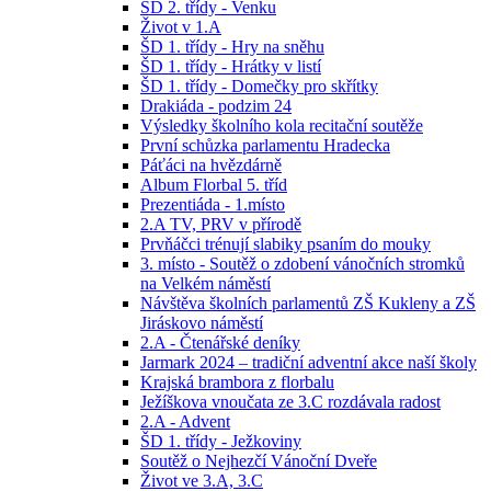
ŠD 2. třídy - Venku
Život v 1.A
ŠD 1. třídy - Hry na sněhu
ŠD 1. třídy - Hrátky v listí
ŠD 1. třídy - Domečky pro skřítky
Drakiáda - podzim 24
Výsledky školního kola recitační soutěže
První schůzka parlamentu Hradecka
Páťáci na hvězdárně
Album Florbal 5. tříd
Prezentiáda - 1.místo
2.A TV, PRV v přírodě
Prvňáčci trénují slabiky psaním do mouky
3. místo - Soutěž o zdobení vánočních stromků
na Velkém náměstí
Návštěva školních parlamentů ZŠ Kukleny a ZŠ
Jiráskovo náměstí
2.A - Čtenářské deníky
Jarmark 2024 – tradiční adventní akce naší školy
Krajská brambora z florbalu
Ježíškova vnoučata ze 3.C rozdávala radost
2.A - Advent
ŠD 1. třídy - Ježkoviny
Soutěž o Nejhezčí Vánoční Dveře
Život ve 3.A, 3.C