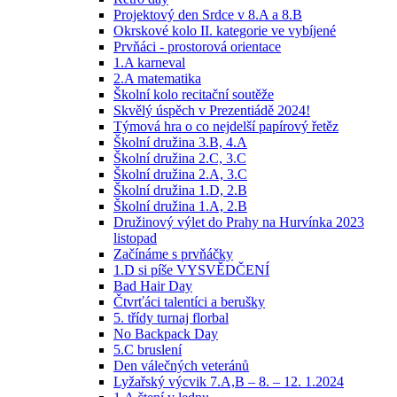
Projektový den Srdce v 8.A a 8.B
Okrskové kolo II. kategorie ve vybíjené
Prvňáci - prostorová orientace
1.A karneval
2.A matematika
Školní kolo recitační soutěže
Skvělý úspěch v Prezentiádě 2024!
Týmová hra o co nejdelší papírový řetěz
Školní družina 3.B, 4.A
Školní družina 2.C, 3.C
Školní družina 2.A, 3.C
Školní družina 1.D, 2.B
Školní družina 1.A, 2.B
Družinový výlet do Prahy na Hurvínka 2023
listopad
Začínáme s prvňáčky
1.D si píše VYSVĚDČENÍ
Bad Hair Day
Čtvrťáci talentíci a berušky
5. třídy turnaj florbal
No Backpack Day
5.C bruslení
Den válečných veteránů
Lyžařský výcvik 7.A,B – 8. – 12. 1.2024