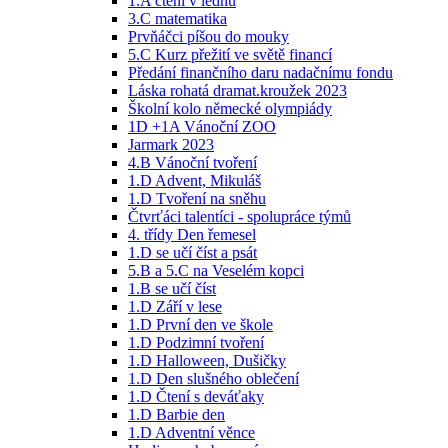
1.A čtení v lednu
3.C matematika
Prvňáčci píšou do mouky
5.C Kurz přežití ve světě financí
Předání finančního daru nadačnímu fondu
Láska rohatá dramat.kroužek 2023
Školní kolo německé olympiády
1D +1A Vánoční ZOO
Jarmark 2023
4.B Vánoční tvoření
1.D Advent, Mikuláš
1.D Tvoření na sněhu
Čtvrťáci talentíci - spolupráce týmů
4. třídy Den řemesel
1.D se učí číst a psát
5.B a 5.C na Veselém kopci
1.B se učí číst
1.D Září v lese
1.D První den ve škole
1.D Podzimní tvoření
1.D Halloween, Dušičky
1.D Den slušného oblečení
1.D Čtení s deváťaky
1.D Barbie den
1.D Adventní věnce