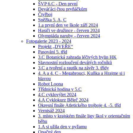
ŠVP 6.C - Den první
Deváťáci čtou prvňáčkům
Čtyřboj
Sněžka 5. A, C
1.a první den ve škole září 2024
Hasiči ve družince - červen 2024
Olympiáda naruby - červen 2024
Fotogalerie 2023 - 2024
Projekt „DVEŘE“
Pasování 5. tříd
3.C Botanická zahrada léčivých bylin HK
Slavnostní rozloučení devátých ročníků
3.C a tvoření a rautík na závěr 3. třídy
4. A a 4. C - Megabrouci, Kuňka a Hrajme si i
hlavou
Robot Loona
Třídnická hodina v 5.C
4.C cyklovýlet 2024
4.A Cyklokurz Běleč 2024
Okresní finále Atletického trojboje 4. -5. tříd
Vernisáž 2024
3. místo v krajském finále ligy škol v orientačním
běhu
1.A si užila den v pyžamu
Opačný den