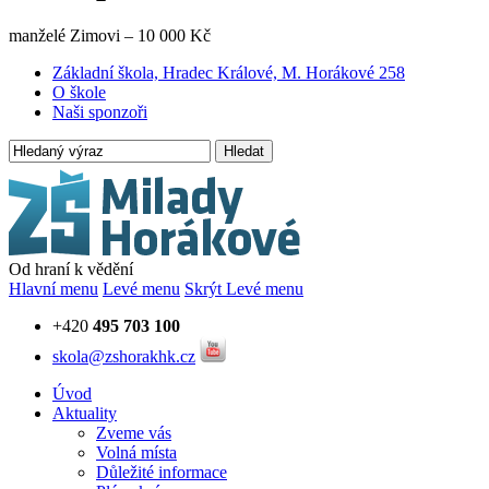
manželé Zimovi – 10 000 Kč
Základní škola, Hradec Králové, M. Horákové 258
O škole
Naši sponzoři
Hledat
Od hraní k vědění
Hlavní menu
Levé menu
Skrýt Levé menu
+420
495 703 100
skola@zshorakhk.cz
Úvod
Aktuality
Zveme vás
Volná místa
Důležité informace