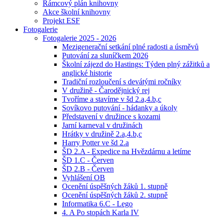
Rámcový plán knihovny
Akce školní knihovny
Projekt ESF
Fotogalerie
Fotogalerie 2025 - 2026
Mezigenerační setkání plné radosti a úsměvů
Putování za sluníčkem 2026
Školní zájezd do Hastings: Týden plný zážitků a
anglické historie
Tradiční rozloučení s devátými ročníky
V družině - Čarodějnický rej
Tvoříme a stavíme v šd 2.a,4.b,c
Sovíkovo putování - hádanky a úkoly
Představení v družince s kozami
Jarní karneval v družinách
Hrátky v družině 2.a,4.b,c
Harry Potter ve šd 2.a
ŠD 2.A - Expedice na Hvězdárnu a letíme
ŠD 1.C - Červen
ŠD 2.B - Červen
Vyhlášení OB
Ocenění úspěšných žáků 1. stupně
Ocenění úspěšných žáků 2. stupně
Informatika 6.C - Lego
4. A Po stopách Karla IV