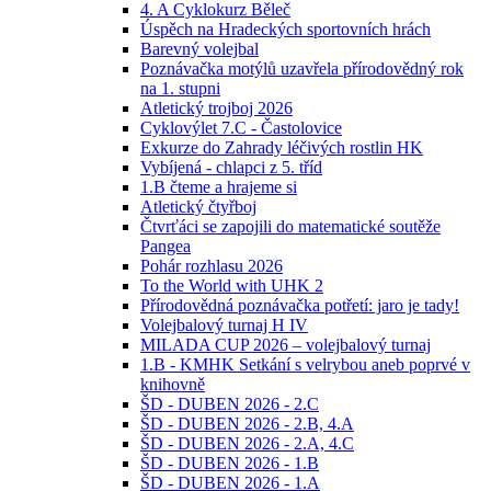
4. A Cyklokurz Běleč
Úspěch na Hradeckých sportovních hrách
Barevný volejbal
Poznávačka motýlů uzavřela přírodovědný rok
na 1. stupni
Atletický trojboj 2026
Cyklovýlet 7.C - Častolovice
Exkurze do Zahrady léčivých rostlin HK
Vybíjená - chlapci z 5. tříd
1.B čteme a hrajeme si
Atletický čtyřboj
Čtvrťáci se zapojili do matematické soutěže
Pangea
Pohár rozhlasu 2026
To the World with UHK 2
Přírodovědná poznávačka potřetí: jaro je tady!
Volejbalový turnaj H IV
MILADA CUP 2026 – volejbalový turnaj
1.B - KMHK Setkání s velrybou aneb poprvé v
knihovně
ŠD - DUBEN 2026 - 2.C
ŠD - DUBEN 2026 - 2.B, 4.A
ŠD - DUBEN 2026 - 2.A, 4.C
ŠD - DUBEN 2026 - 1.B
ŠD - DUBEN 2026 - 1.A