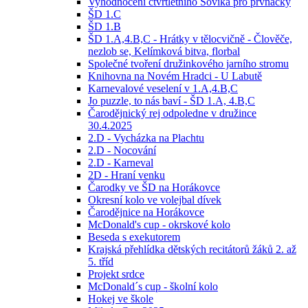
Vyhodnocení čtvrtletního Sovíka pro prvňáčky
ŠD 1.C
ŠD 1.B
ŠD 1.A,4.B,C - Hrátky v tělocvičně - Člověče,
nezlob se, Kelímková bitva, florbal
Společné tvoření družinkového jarního stromu
Knihovna na Novém Hradci - U Labutě
Karnevalové veselení v 1.A,4.B,C
Jo puzzle, to nás baví - ŠD 1.A, 4.B,C
Čarodějnický rej odpoledne v družince
30.4.2025
2.D - Vycházka na Plachtu
2.D - Nocování
2.D - Karneval
2D - Hraní venku
Čarodky ve ŠD na Horákovce
Okresní kolo ve volejbal dívek
Čarodějnice na Horákovce
McDonald's cup - okrskové kolo
Beseda s exekutorem
Krajská přehlídka dětských recitátorů žáků 2. až
5. tříd
Projekt srdce
McDonald´s cup - školní kolo
Hokej ve škole