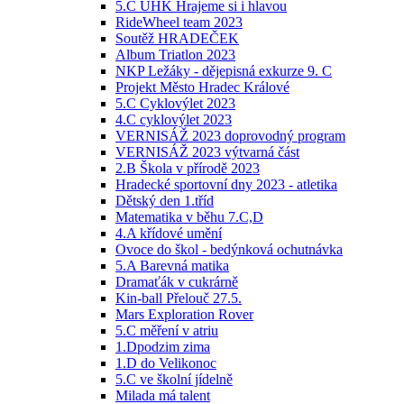
5.C UHK Hrajeme si i hlavou
RideWheel team 2023
Soutěž HRADEČEK
Album Triatlon 2023
NKP Ležáky - dějepisná exkurze 9. C
Projekt Město Hradec Králové
5.C Cyklovýlet 2023
4.C cyklovýlet 2023
VERNISÁŽ 2023 doprovodný program
VERNISÁŽ 2023 výtvarná část
2.B Škola v přírodě 2023
Hradecké sportovní dny 2023 - atletika
Dětský den 1.tříd
Matematika v běhu 7.C,D
4.A křídové umění
Ovoce do škol - bedýnková ochutnávka
5.A Barevná matika
Dramaťák v cukrárně
Kin-ball Přelouč 27.5.
Mars Exploration Rover
5.C měření v atriu
1.Dpodzim zima
1.D do Velikonoc
5.C ve školní jídelně
Milada má talent