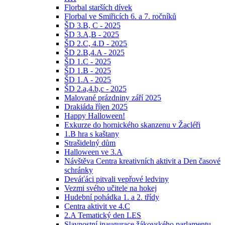
Florbal starších dívek
Florbal ve Smiřicích 6. a 7. ročníků
ŠD 3.B, C - 2025
ŠD 3.A,B - 2025
ŠD 2.C, 4.D - 2025
ŠD 2.B,4.A - 2025
ŠD 1.C - 2025
ŠD 1.B - 2025
ŠD 1.A - 2025
ŠD 2.a,4.b,c - 2025
Malované prázdniny září 2025
Drakiáda říjen 2025
Happy Halloween!
Exkurze do hornického skanzenu v Žacléři
1.B hra s kaštany
Strašidelný dům
Halloween ve 3.A
Návštěva Centra kreativních aktivit a Den časové
schránky
Deváťáci pitvali vepřové ledviny
Vezmi svého učitele na hokej
Hudební pohádka 1. a 2. třídy
Centra aktivit ve 4.C
2.A Tematický den LES
Slavnostní inaugurace žákovského parlamentu -