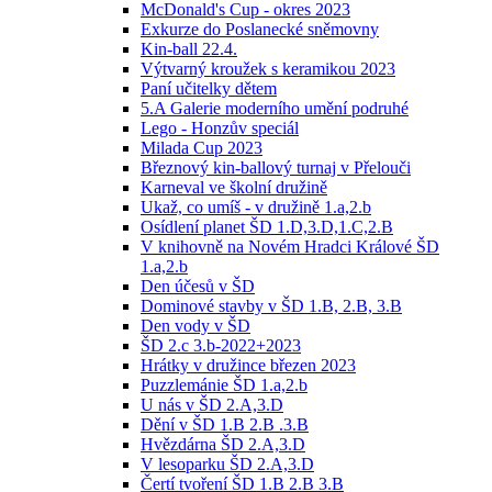
McDonald's Cup - okres 2023
Exkurze do Poslanecké sněmovny
Kin-ball 22.4.
Výtvarný kroužek s keramikou 2023
Paní učitelky dětem
5.A Galerie moderního umění podruhé
Lego - Honzův speciál
Milada Cup 2023
Březnový kin-ballový turnaj v Přelouči
Karneval ve školní družině
Ukaž, co umíš - v družině 1.a,2.b
Osídlení planet ŠD 1.D,3.D,1.C,2.B
V knihovně na Novém Hradci Králové ŠD
1.a,2.b
Den účesů v ŠD
Dominové stavby v ŠD 1.B, 2.B, 3.B
Den vody v ŠD
ŠD 2.c 3.b-2022+2023
Hrátky v družince březen 2023
Puzzlemánie ŠD 1.a,2.b
U nás v ŠD 2.A,3.D
Dění v ŠD 1.B 2.B .3.B
Hvězdárna ŠD 2.A,3.D
V lesoparku ŠD 2.A,3.D
Čertí tvoření ŠD 1.B 2.B 3.B