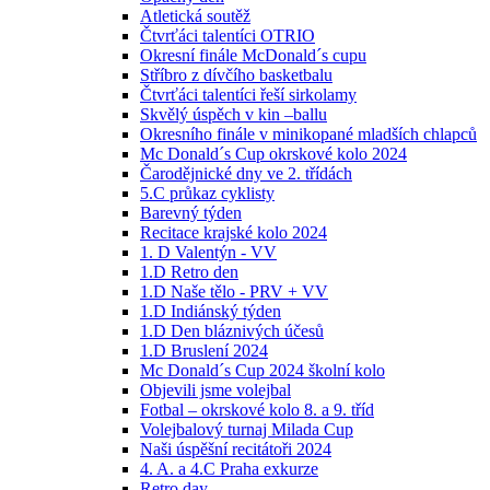
Atletická soutěž
Čtvrťáci talentíci OTRIO
Okresní finále McDonald´s cupu
Stříbro z dívčího basketbalu
Čtvrťáci talentíci řeší sirkolamy
Skvělý úspěch v kin –ballu
Okresního finále v minikopané mladších chlapců
Mc Donald´s Cup okrskové kolo 2024
Čarodějnické dny ve 2. třídách
5.C průkaz cyklisty
Barevný týden
Recitace krajské kolo 2024
1. D Valentýn - VV
1.D Retro den
1.D Naše tělo - PRV + VV
1.D Indiánský týden
1.D Den bláznivých účesů
1.D Bruslení 2024
Mc Donald´s Cup 2024 školní kolo
Objevili jsme volejbal
Fotbal – okrskové kolo 8. a 9. tříd
Volejbalový turnaj Milada Cup
Naši úspěšní recitátoři 2024
4. A. a 4.C Praha exkurze
Retro day