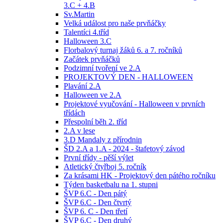
3.C + 4.B
Sv.Martin
Velká událost pro naše prvňáčky
Talentíci 4.tříd
Halloween 3.C
Florbalový turnaj žáků 6. a 7. ročníků
Začátek prvňáčků
Podzimní tvoření ve 2.A
PROJEKTOVÝ DEN - HALLOWEEN
Plavání 2.A
Halloween ve 2.A
Projektové vyučování - Halloween v prvních
třídách
Přespolní běh 2. tříd
2.A v lese
3.D Mandaly z přírodnin
ŠD 2.A a 1.A - 2024 - štafetový závod
První třídy - pěší výlet
Atletický čtyřboj 5. ročník
Za krásami HK - Projektový den pátého ročníku
Týden basketbalu na 1. stupni
ŠVP 6.C - Den pátý
ŠVP 6.C - Den čtvrtý
ŠVP 6. C - Den třetí
ŠVP 6.C - Den druhý