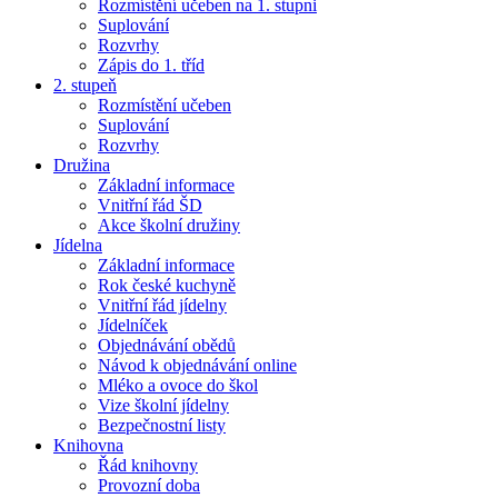
Rozmístění učeben na 1. stupni
Suplování
Rozvrhy
Zápis do 1. tříd
2. stupeň
Rozmístění učeben
Suplování
Rozvrhy
Družina
Základní informace
Vnitřní řád ŠD
Akce školní družiny
Jídelna
Základní informace
Rok české kuchyně
Vnitřní řád jídelny
Jídelníček
Objednávání obědů
Návod k objednávání online
Mléko a ovoce do škol
Vize školní jídelny
Bezpečnostní listy
Knihovna
Řád knihovny
Provozní doba