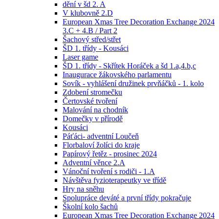
dění v šd 2. A
V klubovně 2.D
European Xmas Tree Decoration Exchange 2024
3.C + 4.B / Part 2
Šachový střed/střet
ŠD 1. třídy - Kousáci
Laser game
ŠD 1. třídy - Skřítek Horáček a šd 1.a,4.b,c
Inaugurace žákovského parlamentu
Sovík - vyhlášení družinek prvňáčků - 1. kolo
Zdobení stromečku
Čertovské tvoření
Malování na chodník
Domečky v přírodě
Kousáci
Páťáci- adventní Loučeň
Florbaloví žolíci do kraje
Papírový řetěz - prosinec 2024
Adventní věnce 2.A
Vánoční tvoření s rodiči - 1.A
Návštěva fyzioterapeutky ve třídě
Hry na sněhu
Spolupráce deváté a první třídy pokračuje
Školní kolo šachů
European Xmas Tree Decoration Exchange 2024