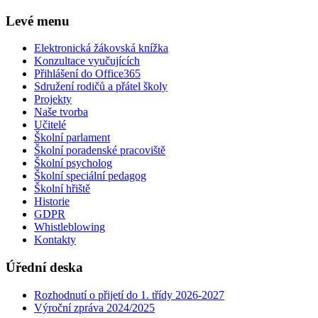
Levé menu
Elektronická žákovská knížka
Konzultace vyučujících
Přihlášení do Office365
Sdružení rodičů a přátel školy
Projekty
Naše tvorba
Učitelé
Školní parlament
Školní poradenské pracoviště
Školní psycholog
Školní speciální pedagog
Školní hřiště
Historie
GDPR
Whistleblowing
Kontakty
Úřední deska
Rozhodnutí o přijetí do 1. třídy 2026-2027
Výroční zpráva 2024/2025