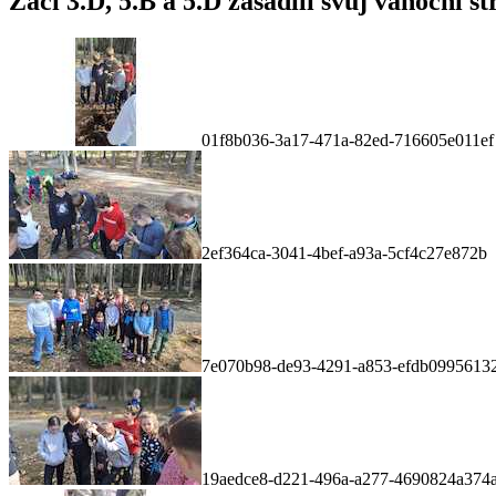
Žáci 3.D, 5.B a 5.D zasadili svůj vánoční 
01f8b036-3a17-471a-82ed-716605e011ef
2ef364ca-3041-4bef-a93a-5cf4c27e872b
7e070b98-de93-4291-a853-efdb0995613
19aedce8-d221-496a-a277-4690824a374