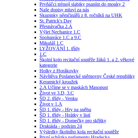
Prvňáčci trénují slabiky psaním do mouky 2
Naše dopisy mluví za nás
Skupinky němčinářů z 8. ročníků na UHK
St. Patrick's Day
Přespávačka 2.A
Výlet Nechanice 1.C
Spolupráce 1.C a 9.C
Mikuláš 1.C
LYŽOVÁNÍ 1. třídy
1.C
Školní kolo recitační soutěže žáků 1. a 2. věkové
kategorie
Holky z Horákovky
Návštěva Poslanecké sněmovny České republiky
Keramický kroužek
2.A Učíme se v maskách Masopust
Život ve 3.D, 3.C
ŠD 2. třídy - Venku
Život v 1.A
ŠD 1. třídy - Hry na sněhu
ŠD 1. třídy - Hrátky v listí
ŠD 1. třídy - Domečky pro skřítky
Drakiáda - podzim 24
Výsledky školního kola recitační soutěže
První schůzka parlamentu Hradecka