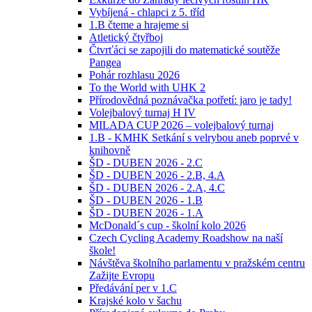
Vybíjená - chlapci z 5. tříd
1.B čteme a hrajeme si
Atletický čtyřboj
Čtvrťáci se zapojili do matematické soutěže
Pangea
Pohár rozhlasu 2026
To the World with UHK 2
Přírodovědná poznávačka potřetí: jaro je tady!
Volejbalový turnaj H IV
MILADA CUP 2026 – volejbalový turnaj
1.B - KMHK Setkání s velrybou aneb poprvé v
knihovně
ŠD - DUBEN 2026 - 2.C
ŠD - DUBEN 2026 - 2.B, 4.A
ŠD - DUBEN 2026 - 2.A, 4.C
ŠD - DUBEN 2026 - 1.B
ŠD - DUBEN 2026 - 1.A
McDonald´s cup - školní kolo 2026
Czech Cycling Academy Roadshow na naší
škole!
Návštěva školního parlamentu v pražském centru
Zažijte Evropu
Předávání per v 1.C
Krajské kolo v šachu