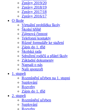
Zprávy 2019/20
Zprávy 2018/19
Zprávy 2017/18
Zprávy 2016/17
O škole
Virtuální prohlídka školy
Školní hřiště
Zájmová činnost
Telefonní kontakty
Různé formuláře ke stažení
Zápis do 1. tříd
Školská rada
Sdružení rodičů a přátel školy
Základní dokumenty
Napsali o nás
Naši sponzoři
1. stupeň
Rozmístění učeben na 1. stupni
Suplování
Rozvrhy
Zápis do 1. tříd
2. stupeň
Rozmístění učeben
Suplování
Rozvrhy