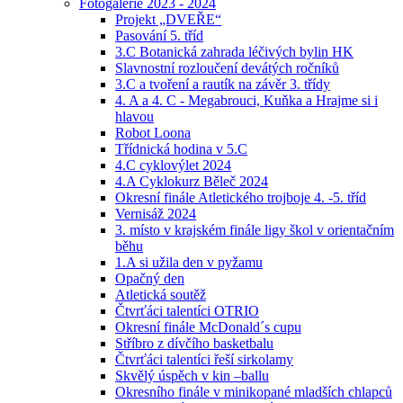
Fotogalerie 2023 - 2024
Projekt „DVEŘE“
Pasování 5. tříd
3.C Botanická zahrada léčivých bylin HK
Slavnostní rozloučení devátých ročníků
3.C a tvoření a rautík na závěr 3. třídy
4. A a 4. C - Megabrouci, Kuňka a Hrajme si i
hlavou
Robot Loona
Třídnická hodina v 5.C
4.C cyklovýlet 2024
4.A Cyklokurz Běleč 2024
Okresní finále Atletického trojboje 4. -5. tříd
Vernisáž 2024
3. místo v krajském finále ligy škol v orientačním
běhu
1.A si užila den v pyžamu
Opačný den
Atletická soutěž
Čtvrťáci talentíci OTRIO
Okresní finále McDonald´s cupu
Stříbro z dívčího basketbalu
Čtvrťáci talentíci řeší sirkolamy
Skvělý úspěch v kin –ballu
Okresního finále v minikopané mladších chlapců