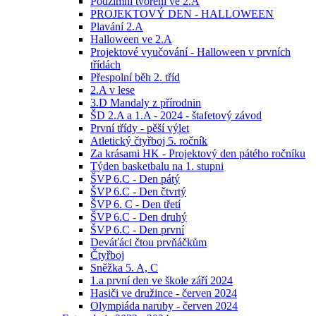
Podzimní tvoření ve 2.A
PROJEKTOVÝ DEN - HALLOWEEN
Plavání 2.A
Halloween ve 2.A
Projektové vyučování - Halloween v prvních
třídách
Přespolní běh 2. tříd
2.A v lese
3.D Mandaly z přírodnin
ŠD 2.A a 1.A - 2024 - štafetový závod
První třídy - pěší výlet
Atletický čtyřboj 5. ročník
Za krásami HK - Projektový den pátého ročníku
Týden basketbalu na 1. stupni
ŠVP 6.C - Den pátý
ŠVP 6.C - Den čtvrtý
ŠVP 6. C - Den třetí
ŠVP 6.C - Den druhý
ŠVP 6.C - Den první
Deváťáci čtou prvňáčkům
Čtyřboj
Sněžka 5. A, C
1.a první den ve škole září 2024
Hasiči ve družince - červen 2024
Olympiáda naruby - červen 2024