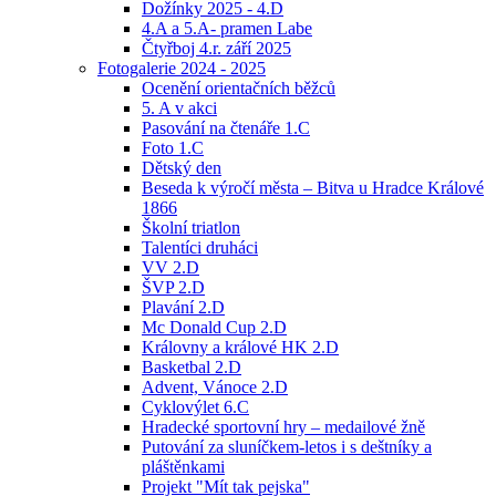
Dožínky 2025 - 4.D
4.A a 5.A- pramen Labe
Čtyřboj 4.r. září 2025
Fotogalerie 2024 - 2025
Ocenění orientačních běžců
5. A v akci
Pasování na čtenáře 1.C
Foto 1.C
Dětský den
Beseda k výročí města – Bitva u Hradce Králové
1866
Školní triatlon
Talentíci druháci
VV 2.D
ŠVP 2.D
Plavání 2.D
Mc Donald Cup 2.D
Královny a králové HK 2.D
Basketbal 2.D
Advent, Vánoce 2.D
Cyklovýlet 6.C
Hradecké sportovní hry – medailové žně
Putování za sluníčkem-letos i s deštníky a
pláštěnkami
Projekt "Mít tak pejska"