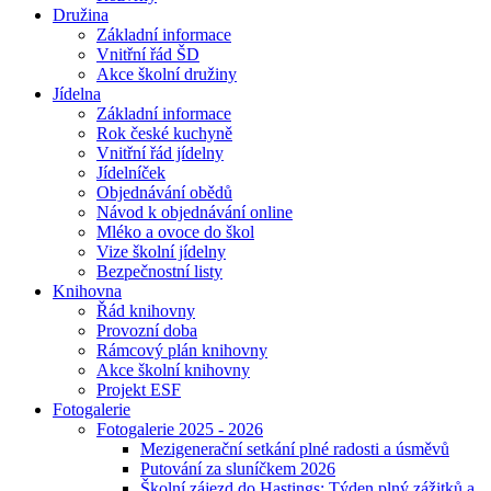
Družina
Základní informace
Vnitřní řád ŠD
Akce školní družiny
Jídelna
Základní informace
Rok české kuchyně
Vnitřní řád jídelny
Jídelníček
Objednávání obědů
Návod k objednávání online
Mléko a ovoce do škol
Vize školní jídelny
Bezpečnostní listy
Knihovna
Řád knihovny
Provozní doba
Rámcový plán knihovny
Akce školní knihovny
Projekt ESF
Fotogalerie
Fotogalerie 2025 - 2026
Mezigenerační setkání plné radosti a úsměvů
Putování za sluníčkem 2026
Školní zájezd do Hastings: Týden plný zážitků a