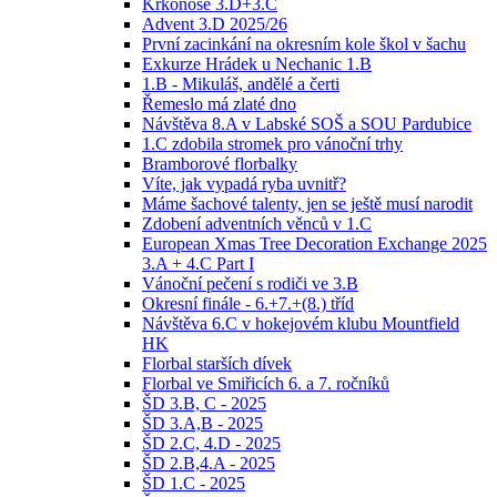
Krkonoše 3.D+3.C
Advent 3.D 2025/26
První zacinkání na okresním kole škol v šachu
Exkurze Hrádek u Nechanic 1.B
1.B - Mikuláš, andělé a čerti
Řemeslo má zlaté dno
Návštěva 8.A v Labské SOŠ a SOU Pardubice
1.C zdobila stromek pro vánoční trhy
Bramborové florbalky
Víte, jak vypadá ryba uvnitř?
Máme šachové talenty, jen se ještě musí narodit
Zdobení adventních věnců v 1.C
European Xmas Tree Decoration Exchange 2025
3.A + 4.C Part I
Vánoční pečení s rodiči ve 3.B
Okresní finále - 6.+7.+(8.) tříd
Návštěva 6.C v hokejovém klubu Mountfield
HK
Florbal starších dívek
Florbal ve Smiřicích 6. a 7. ročníků
ŠD 3.B, C - 2025
ŠD 3.A,B - 2025
ŠD 2.C, 4.D - 2025
ŠD 2.B,4.A - 2025
ŠD 1.C - 2025