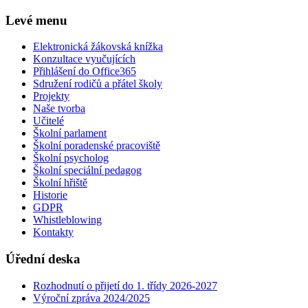
Levé menu
Elektronická žákovská knížka
Konzultace vyučujících
Přihlášení do Office365
Sdružení rodičů a přátel školy
Projekty
Naše tvorba
Učitelé
Školní parlament
Školní poradenské pracoviště
Školní psycholog
Školní speciální pedagog
Školní hřiště
Historie
GDPR
Whistleblowing
Kontakty
Úřední deska
Rozhodnutí o přijetí do 1. třídy 2026-2027
Výroční zpráva 2024/2025