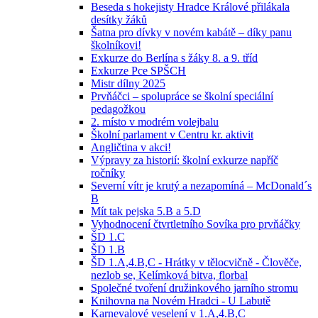
Beseda s hokejisty Hradce Králové přilákala
desítky žáků
Šatna pro dívky v novém kabátě – díky panu
školníkovi!
Exkurze do Berlína s žáky 8. a 9. tříd
Exkurze Pce SPŠCH
Mistr dílny 2025
Prvňáčci – spolupráce se školní speciální
pedagožkou
2. místo v modrém volejbalu
Školní parlament v Centru kr. aktivit
Angličtina v akci!
Výpravy za historií: školní exkurze napříč
ročníky
Severní vítr je krutý a nezapomíná – McDonald´s
B
Mít tak pejska 5.B a 5.D
Vyhodnocení čtvrtletního Sovíka pro prvňáčky
ŠD 1.C
ŠD 1.B
ŠD 1.A,4.B,C - Hrátky v tělocvičně - Člověče,
nezlob se, Kelímková bitva, florbal
Společné tvoření družinkového jarního stromu
Knihovna na Novém Hradci - U Labutě
Karnevalové veselení v 1.A,4.B,C