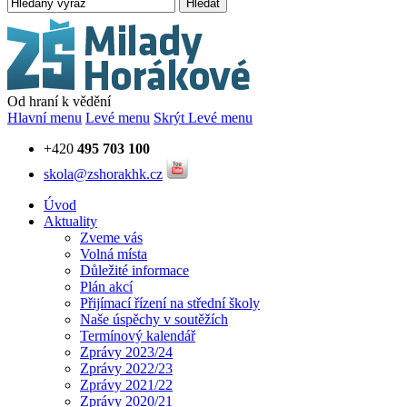
Hledat
Od hraní k vědění
Hlavní menu
Levé menu
Skrýt Levé menu
+420
495 703 100
skola@zshorakhk.cz
Úvod
Aktuality
Zveme vás
Volná místa
Důležité informace
Plán akcí
Přijímací řízení na střední školy
Naše úspěchy v soutěžích
Termínový kalendář
Zprávy 2023/24
Zprávy 2022/23
Zprávy 2021/22
Zprávy 2020/21