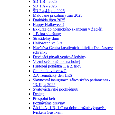
ŠD 1.B - 2025
ŠD 1.A - 2025
ŠD 2.a,4.b,c - 2025
Malované prázdniny září 2025
Drakiáda říjen 2025
Happy Halloween!
Exkurze do hornického skanzenu v Žacléři
1.B hra s kaštany
Strašidelný dům
Halloween ve 3.A
Návštěva Centra kreativních aktivit a Den časové
schránky
Deváťáci pitvali vepřové ledviny
Vezmi svého učitele na hokej
Hudební pohádka 1. a 2. třídy
Centra aktivit ve 4.C
2.A Tematický den LES
Slavnostní inaugurace žákovského parlamentu -
13. října 2025
Svatováclavské poohlédnutí
Design
Přespolní běh
Poznáváme dřeviny
Žáci 1.A, 1.B, 1.C na dobrodružné výpravě s
lvíčkem Gustíkem