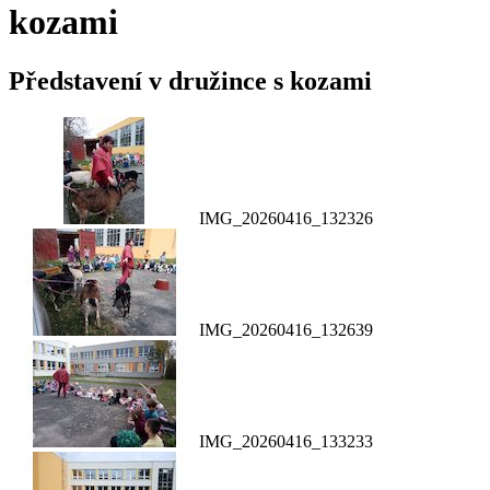
kozami
Představení v družince s kozami
IMG_20260416_132326
IMG_20260416_132639
IMG_20260416_133233