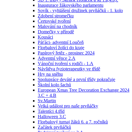
Inaugurace žákovského parlamentu
Sovík - vyhlášení družinek prvňáčků - 1. kolo
Zdobení stromečku
Čertovské tvoření
Malování na chodník
Domečky v přírodě
Kousáci
Páťáci- adventní Loučeň
Florbaloví žolíci do kraje
Papírový řetěz - prosinec 2024
Adventní věnce 2.A
Vánoční tvoření s rodiči - 1.A
Návštěva fyzioterapeutky ve třídě
Hry na sněhu
Spolupráce deváté a první třídy pokračuje
Školní kolo šachů
European Xmas Tree Decoration Exchange 2024
3.C + 4.B
Sv.Martin
Velká událost pro naše prvňáčky
Talentíci 4.tříd
Halloween 3.C
Florbalový turnaj žáků 6. a 7. ročníků
Začátek prvňáčků