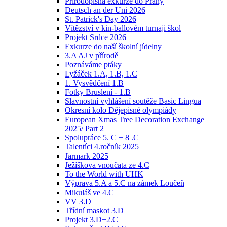
Přírodopisná exkurze do Prahy
Deutsch an der Uni 2026
St. Patrick's Day 2026
Vítězství v kin-ballovém turnaji škol
Projekt Srdce 2026
Exkurze do naší školní jídelny
3.A AJ v přírodě
Poznáváme ptáky
Lyžáček 1.A, 1.B, 1.C
1. Vysvědčení 1.B
Fotky Bruslení - 1.B
Slavnostní vyhlášení soutěže Basic Lingua
Okresní kolo Dějepisné olympiády
European Xmas Tree Decoration Exchange
2025/ Part 2
Spolupráce 5. C + 8 .C
Talentíci 4.ročník 2025
Jarmark 2025
Ježíškova vnoučata ze 4.C
To the World with UHK
Výprava 5.A a 5.C na zámek Loučeň
Mikuláš ve 4.C
VV 3.D
Třídní maskot 3.D
Projekt 3.D+2.C