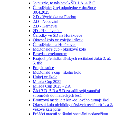
Jo puzzle, to nás baví - ŠD 1.A, 4.B,C
Čarodějnický rej odpoledne v družince
30.4.2025
2.D - Vycházka na Plachtu
2.D - Nocování
2.D - Karneval
2D - Hraní venku
Čarodky ve ŠD na Horákovce
Okresní kolo ve volejbal dívek
Čarodějnice na Horákovce
McDonald's cup - okrskové kolo
Beseda s exekutorem
Krajská přehlídka dětských recitátorů žáků 2. až
5. tříd
Projekt srdce
McDonald´s cup - školní kolo
Hokej ve škole
Milada Cup 2025
Milada Cup 2025 - 2.A
Žáci 3.D, 5.B a 5.D zasadili svůj vánoční
stromeček do hradeckých lesů
Bronzová medaile z kin -ballového turnaje škol
Okresní kolo přehlídky dětských recitátorů 1. a 2.
věkové kategorie
Prňáčci pracují se školní speciální pedagožkou