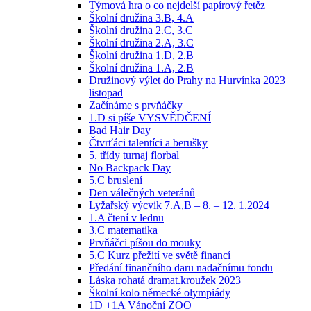
Týmová hra o co nejdelší papírový řetěz
Školní družina 3.B, 4.A
Školní družina 2.C, 3.C
Školní družina 2.A, 3.C
Školní družina 1.D, 2.B
Školní družina 1.A, 2.B
Družinový výlet do Prahy na Hurvínka 2023
listopad
Začínáme s prvňáčky
1.D si píše VYSVĚDČENÍ
Bad Hair Day
Čtvrťáci talentíci a berušky
5. třídy turnaj florbal
No Backpack Day
5.C bruslení
Den válečných veteránů
Lyžařský výcvik 7.A,B – 8. – 12. 1.2024
1.A čtení v lednu
3.C matematika
Prvňáčci píšou do mouky
5.C Kurz přežití ve světě financí
Předání finančního daru nadačnímu fondu
Láska rohatá dramat.kroužek 2023
Školní kolo německé olympiády
1D +1A Vánoční ZOO