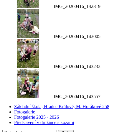
IMG_20260416_142819
IMG_20260416_143005
IMG_20260416_143232
IMG_20260416_143557
Základní škola, Hradec Králové, M. Horákové 258
Fotogalerie
Fotogalerie 2025 - 2026
Představení v družince s kozami