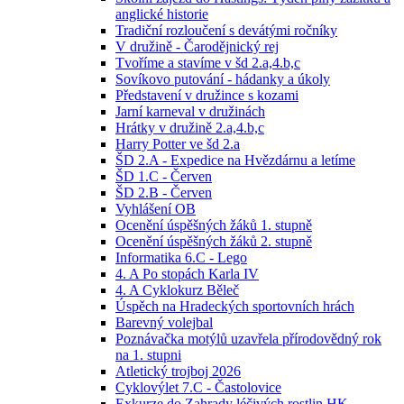
anglické historie
Tradiční rozloučení s devátými ročníky
V družině - Čarodějnický rej
Tvoříme a stavíme v šd 2.a,4.b,c
Sovíkovo putování - hádanky a úkoly
Představení v družince s kozami
Jarní karneval v družinách
Hrátky v družině 2.a,4.b,c
Harry Potter ve šd 2.a
ŠD 2.A - Expedice na Hvězdárnu a letíme
ŠD 1.C - Červen
ŠD 2.B - Červen
Vyhlášení OB
Ocenění úspěšných žáků 1. stupně
Ocenění úspěšných žáků 2. stupně
Informatika 6.C - Lego
4. A Po stopách Karla IV
4. A Cyklokurz Běleč
Úspěch na Hradeckých sportovních hrách
Barevný volejbal
Poznávačka motýlů uzavřela přírodovědný rok
na 1. stupni
Atletický trojboj 2026
Cyklovýlet 7.C - Častolovice
Exkurze do Zahrady léčivých rostlin HK