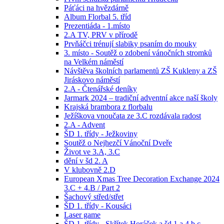
Páťáci na hvězdárně
Album Florbal 5. tříd
Prezentiáda - 1.místo
2.A TV, PRV v přírodě
Prvňáčci trénují slabiky psaním do mouky
3. místo - Soutěž o zdobení vánočních stromků
na Velkém náměstí
Návštěva školních parlamentů ZŠ Kukleny a ZŠ
Jiráskovo náměstí
2.A - Čtenářské deníky
Jarmark 2024 – tradiční adventní akce naší školy
Krajská brambora z florbalu
Ježíškova vnoučata ze 3.C rozdávala radost
2.A - Advent
ŠD 1. třídy - Ježkoviny
Soutěž o Nejhezčí Vánoční Dveře
Život ve 3.A, 3.C
dění v šd 2. A
V klubovně 2.D
European Xmas Tree Decoration Exchange 2024
3.C + 4.B / Part 2
Šachový střed/střet
ŠD 1. třídy - Kousáci
Laser game
ŠD 1. třídy - Skřítek Horáček a šd 1.a,4.b,c