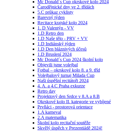
Mc Donald´s Cup okrskové kolo 2024
Čarodějnické dny ve 2. třídách
5.C průkaz cyklisty
Barevný týden
Recitace krajské kolo 2024
1. D Valentýn - VV
1.D Retro den
1.D Naše tělo - PRV + VV
1.D Indiánský týden
1.D Den bláznivých účesů
1.D Bruslení 2024
Mc Donald´s Cup 2024 školní kolo
Objevili jsme volejbal
Fotbal – okrskové kolo 8. a 9. tříd
Volejbalový turnaj Milada Cup
Naši úspěšní recitátoři 2024
4. A. a 4.C Praha exkurze
Retro day
Projektový den Srdce v 8.A a 8.B
Okrskové kolo II. kategorie ve vybíjené
Prvňáci - prostorová orientace
1.A karneval
2.A matematika
Školní kolo recitační soutěže
Skvělý úspěch v Prezentiádě 2024!