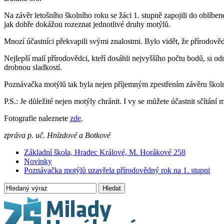
Na závěr letošního školního roku se žáci 1. stupně zapojili do oblíben
jak dobře dokážou rozeznat jednotlivé druhy motýlů.
Mnozí účastníci překvapili svými znalostmi. Bylo vidět, že přírodověd
Nejlepší malí přírodovědci, kteří dosáhli nejvyššího počtu bodů, si o
drobnou sladkostí.
Poznávačka motýlů tak byla nejen příjemným zpestřením závěru školníh
P.S.: Je důležité nejen motýly chránit. I vy se můžete účastnit sčítá
Fotografie naleznete
zde
.
zpráva p. uč. Hnízdové a Botkové
Základní škola, Hradec Králové, M. Horákové 258
Novinky
Poznávačka motýlů uzavřela přírodovědný rok na 1. stupni
Hledat