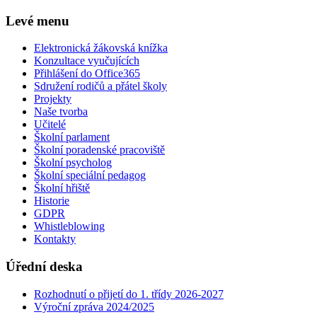
Levé menu
Elektronická žákovská knížka
Konzultace vyučujících
Přihlášení do Office365
Sdružení rodičů a přátel školy
Projekty
Naše tvorba
Učitelé
Školní parlament
Školní poradenské pracoviště
Školní psycholog
Školní speciální pedagog
Školní hřiště
Historie
GDPR
Whistleblowing
Kontakty
Úřední deska
Rozhodnutí o přijetí do 1. třídy 2026-2027
Výroční zpráva 2024/2025