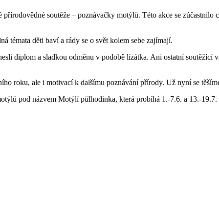
é přírodovědné soutěže – poznávačky motýlů. Této akce se zúčastnilo celk
ná témata děti baví a rády se o svět kolem sebe zajímají.
dnesli diplom a sladkou odměnu v podobě lízátka. Ani ostatní soutěžící v
o roku, ale i motivací k dalšímu poznávání přírody. Už nyní se těšíme
ní motýlů pod názvem Motýlí půlhodinka, která probíhá 1.-7.6. a 13.-19.