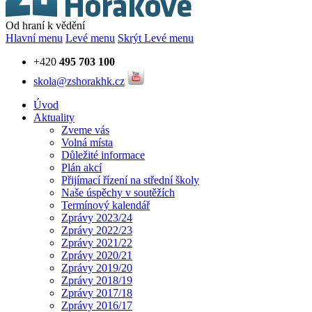
Od hraní k vědění
Hlavní menu
Levé menu
Skrýt Levé menu
+420
495 703 100
skola@zshorakhk.cz
Úvod
Aktuality
Zveme vás
Volná místa
Důležité informace
Plán akcí
Přijímací řízení na střední školy
Naše úspěchy v soutěžích
Termínový kalendář
Zprávy 2023/24
Zprávy 2022/23
Zprávy 2021/22
Zprávy 2020/21
Zprávy 2019/20
Zprávy 2018/19
Zprávy 2017/18
Zprávy 2016/17