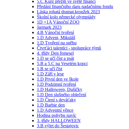
5.C Kurz přežití ve světě financí
Předání finančního daru nadačnímu fondu
Láska rohatá dramat.kroužek 2023
Školní kolo německé olympiády
1D +1A Vánoční ZOO
Jarmark 2023
4.B Vánoční tvoření
1.D Advent, Mikuláš
1.D Tvoření na sněhu
Čtvrťáci talentíci - spolupráce týmů
4. třídy Den řemesel
1.D se učí číst a psát
5.B a 5.C na Veselém kopci
1.B se učí číst
1.D Září v lese
1.D První den ve škole
1.D Podzimní tvoření
1.D Halloween, Dušičky
1.D Den slušného oblečení
1.D Čtení s deváťaky
1.D Barbie den
1.D Adventní věnce
Hodina pohybu navíc
3. třídy HALLOWEEN
3.B výlet do Šestajovic