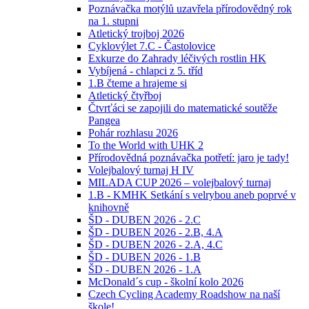
Poznávačka motýlů uzavřela přírodovědný rok
na 1. stupni
Atletický trojboj 2026
Cyklovýlet 7.C - Častolovice
Exkurze do Zahrady léčivých rostlin HK
Vybíjená - chlapci z 5. tříd
1.B čteme a hrajeme si
Atletický čtyřboj
Čtvrťáci se zapojili do matematické soutěže
Pangea
Pohár rozhlasu 2026
To the World with UHK 2
Přírodovědná poznávačka potřetí: jaro je tady!
Volejbalový turnaj H IV
MILADA CUP 2026 – volejbalový turnaj
1.B - KMHK Setkání s velrybou aneb poprvé v
knihovně
ŠD - DUBEN 2026 - 2.C
ŠD - DUBEN 2026 - 2.B, 4.A
ŠD - DUBEN 2026 - 2.A, 4.C
ŠD - DUBEN 2026 - 1.B
ŠD - DUBEN 2026 - 1.A
McDonald´s cup - školní kolo 2026
Czech Cycling Academy Roadshow na naší
škole!