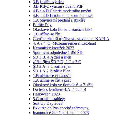
3.B jablíčkový den
3.B Když vyučují studenti PdF
4.B a 4.D Galerie moderního umění
4.B a 4.D Letohrad muzeum řemesel
1.A Slavnostní předání slabikáře
Barbie Day
Okrskové kolo florbalu starších žáků
1.C učíme se číst
Čtvrťáci zkouší trpělivost - stavebnice KAPLA
4. A a 4. C- Muzeum řemesel Letohrad
Keramický kroužek 2023
Sportovní odpoledne 1 tříd ŠD
ŠD 3.B, 4.A září a říjen
září a říjen ŠD 2.D, 2.C a 3.C
ŠD 2.A, 3.C září a říjen
ŠD 1.A,2.B září a říjen
1.B učíme se číst a psát
1.A učíme se číst a psát
Okrskové kolo ve florbale 6. a 7. tříd
Do lesa s lesníkem 4.A, 4.C, 5.B
Halloween 2023
5.C matika s tablety
Suit Up Day 2023
Exkurze do Poslanecké sněmovny
Inaugurace členů parlamentu 2023