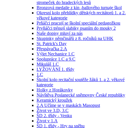
stromeček do hradeckých lesů
Bronzová medaile z kin -ballového turnaje škol
Okresní kolo přehlídky dětských recitátorů 1. a 2.
věkové kategorie
Prňáčci pracují se školní speciální pedagožkou
Prvňáčci trénují slabiky psaním do mouky 2
Naše dopisy mluví za nás
Skupinky němčinářů z 8. ročníků na UHK
St. Patrick's Day
Přespávačka 2.A
Výlet Nechanice 1.C
Spolupráce 1.C a 9.C
Mikuláš 1.C
LYŽOVÁNÍ 1. třídy
1.C
Školní kolo recitační soutěže žáků 1. a 2. věkové
kategorie
Holky z Horákovky
Návštěva Poslanecké sněmovny České republiky
Keramický kroužek
2.A Učíme se v maskách Masopust
Život ve 3.D, 3.C
ŠD 2. třídy - Venku
Život v 1.A
ŠD 1. třídy - Hry na sněhu