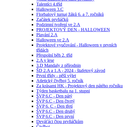
Talentíci 4.tříd
Halloween 3.C
Florbalový turnaj žáků 6. a 7. ročníků
Začátek prvňáčků
Podzimní tvoření ve 2.A
PROJEKTOVÝ DEN - HALLOWEEN
Plavání 2.A
Halloween ve 2.A
Projektové vyučování - Halloween v prvních
třídách
Přespolní běh 2. tříd
2.A v lese
3.D Mandaly z přírodnin
ŠD 2.A a 1.A - 2024 - štafetový závod
První třídy - pěší výlet
Atletický čtyřboj 5. ročník
Za krásami HK - Projektový den pátého ročníku
Týden basketbalu na 1. stupni
ŠVP 6.C - Den pátý
ŠVP 6.C - Den čtvrtý
ŠVP 6. C - Den třetí
ŠVP 6.C - Den druhý
ŠVP 6.C - Den první
Deváťáci čtou prvňáčkům
Čtyřboj