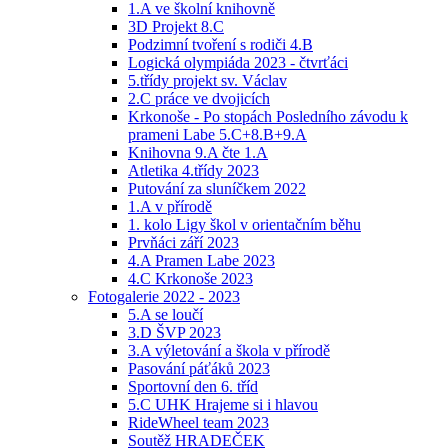
1.A ve školní knihovně
3D Projekt 8.C
Podzimní tvoření s rodiči 4.B
Logická olympiáda 2023 - čtvrťáci
5.třídy projekt sv. Václav
2.C práce ve dvojicích
Krkonoše - Po stopách Posledního závodu k
prameni Labe 5.C+8.B+9.A
Knihovna 9.A čte 1.A
Atletika 4.třídy 2023
Putování za sluníčkem 2022
1.A v přírodě
1. kolo Ligy škol v orientačním běhu
Prvňáci září 2023
4.A Pramen Labe 2023
4.C Krkonoše 2023
Fotogalerie 2022 - 2023
5.A se loučí
3.D ŠVP 2023
3.A výletování a škola v přírodě
Pasování páťáků 2023
Sportovní den 6. tříd
5.C UHK Hrajeme si i hlavou
RideWheel team 2023
Soutěž HRADEČEK