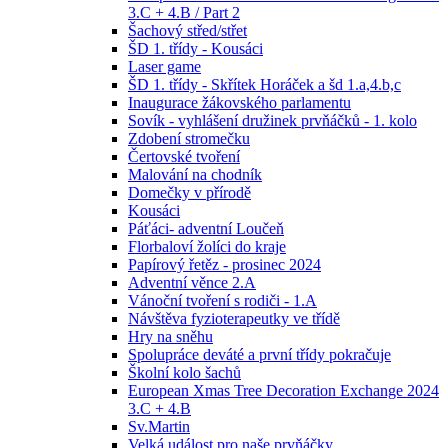
3.C + 4.B / Part 2
Šachový střed/střet
ŠD 1. třídy - Kousáci
Laser game
ŠD 1. třídy - Skřítek Horáček a šd 1.a,4.b,c
Inaugurace žákovského parlamentu
Sovík - vyhlášení družinek prvňáčků - 1. kolo
Zdobení stromečku
Čertovské tvoření
Malování na chodník
Domečky v přírodě
Kousáci
Páťáci- adventní Loučeň
Florbaloví žolíci do kraje
Papírový řetěz - prosinec 2024
Adventní věnce 2.A
Vánoční tvoření s rodiči - 1.A
Návštěva fyzioterapeutky ve třídě
Hry na sněhu
Spolupráce deváté a první třídy pokračuje
Školní kolo šachů
European Xmas Tree Decoration Exchange 2024
3.C + 4.B
Sv.Martin
Velká událost pro naše prvňáčky