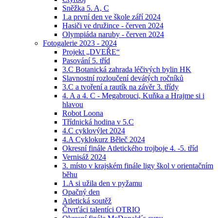
Sněžka 5. A, C
1.a první den ve škole září 2024
Hasiči ve družince - červen 2024
Olympiáda naruby - červen 2024
Fotogalerie 2023 - 2024
Projekt „DVEŘE“
Pasování 5. tříd
3.C Botanická zahrada léčivých bylin HK
Slavnostní rozloučení devátých ročníků
3.C a tvoření a rautík na závěr 3. třídy
4. A a 4. C - Megabrouci, Kuňka a Hrajme si i
hlavou
Robot Loona
Třídnická hodina v 5.C
4.C cyklovýlet 2024
4.A Cyklokurz Běleč 2024
Okresní finále Atletického trojboje 4. -5. tříd
Vernisáž 2024
3. místo v krajském finále ligy škol v orientačním
běhu
1.A si užila den v pyžamu
Opačný den
Atletická soutěž
Čtvrťáci talentíci OTRIO