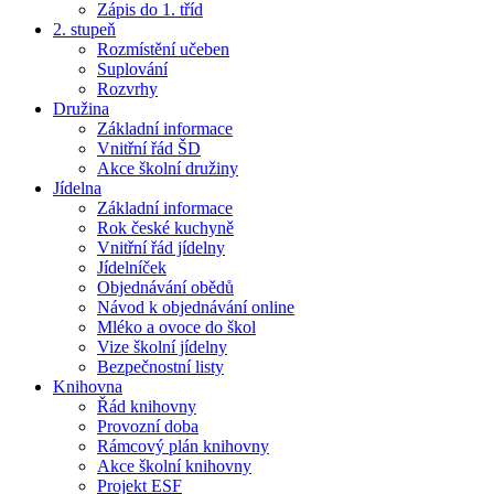
Zápis do 1. tříd
2. stupeň
Rozmístění učeben
Suplování
Rozvrhy
Družina
Základní informace
Vnitřní řád ŠD
Akce školní družiny
Jídelna
Základní informace
Rok české kuchyně
Vnitřní řád jídelny
Jídelníček
Objednávání obědů
Návod k objednávání online
Mléko a ovoce do škol
Vize školní jídelny
Bezpečnostní listy
Knihovna
Řád knihovny
Provozní doba
Rámcový plán knihovny
Akce školní knihovny
Projekt ESF