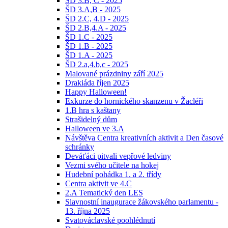
ŠD 3.B, C - 2025
ŠD 3.A,B - 2025
ŠD 2.C, 4.D - 2025
ŠD 2.B,4.A - 2025
ŠD 1.C - 2025
ŠD 1.B - 2025
ŠD 1.A - 2025
ŠD 2.a,4.b,c - 2025
Malované prázdniny září 2025
Drakiáda říjen 2025
Happy Halloween!
Exkurze do hornického skanzenu v Žacléři
1.B hra s kaštany
Strašidelný dům
Halloween ve 3.A
Návštěva Centra kreativních aktivit a Den časové
schránky
Deváťáci pitvali vepřové ledviny
Vezmi svého učitele na hokej
Hudební pohádka 1. a 2. třídy
Centra aktivit ve 4.C
2.A Tematický den LES
Slavnostní inaugurace žákovského parlamentu -
13. října 2025
Svatováclavské poohlédnutí