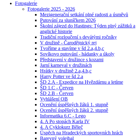
Fotogalerie
Fotogalerie 2025 - 2026
Mezigenerační setkání plné radosti a úsměvů
Putování za sluníčkem 2026
Školní zájezd do Hastings: Týden plný zážitků a
anglické historie
Tradiční rozloučení s devátými ročníky
V družině - Čarodějnický rej
Tvoříme a stavíme v šd 2.a,4.b,c
Sovíkovo putování - hádanky a úkoly
Představení v družince s kozami
Jarní karneval v družinách
Hrátky v družině 2.a,4.b,c
Harry Potter ve šd 2.a
ŠD 2.A - Expedice na Hvězdárnu a letíme
ŠD 1.C - Červen
ŠD 2.B - Červen
Vyhlášení OB
Ocenění úspěšných žáků 1. stupně
Ocenění úspěšných žáků 2. stupně
Informatika 6.C - Lego
4. A Po stopách Karla IV
4. A Cyklokurz Běleč
Úspěch na Hradeckých sportovních hrách
Barevný volejbal