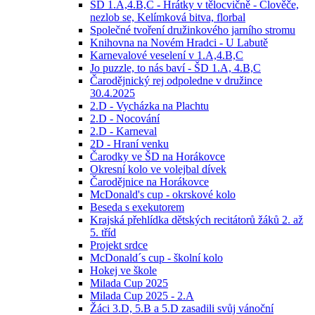
ŠD 1.A,4.B,C - Hrátky v tělocvičně - Člověče,
nezlob se, Kelímková bitva, florbal
Společné tvoření družinkového jarního stromu
Knihovna na Novém Hradci - U Labutě
Karnevalové veselení v 1.A,4.B,C
Jo puzzle, to nás baví - ŠD 1.A, 4.B,C
Čarodějnický rej odpoledne v družince
30.4.2025
2.D - Vycházka na Plachtu
2.D - Nocování
2.D - Karneval
2D - Hraní venku
Čarodky ve ŠD na Horákovce
Okresní kolo ve volejbal dívek
Čarodějnice na Horákovce
McDonald's cup - okrskové kolo
Beseda s exekutorem
Krajská přehlídka dětských recitátorů žáků 2. až
5. tříd
Projekt srdce
McDonald´s cup - školní kolo
Hokej ve škole
Milada Cup 2025
Milada Cup 2025 - 2.A
Žáci 3.D, 5.B a 5.D zasadili svůj vánoční