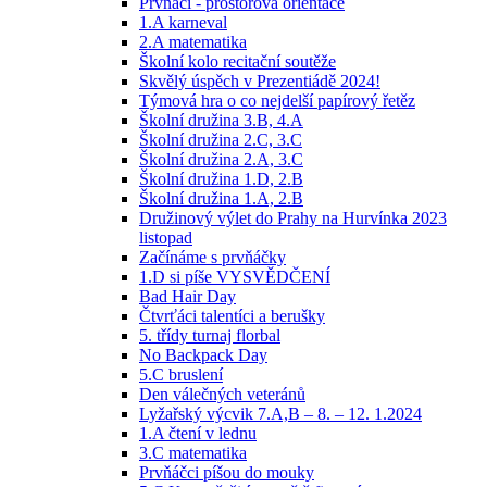
Prvňáci - prostorová orientace
1.A karneval
2.A matematika
Školní kolo recitační soutěže
Skvělý úspěch v Prezentiádě 2024!
Týmová hra o co nejdelší papírový řetěz
Školní družina 3.B, 4.A
Školní družina 2.C, 3.C
Školní družina 2.A, 3.C
Školní družina 1.D, 2.B
Školní družina 1.A, 2.B
Družinový výlet do Prahy na Hurvínka 2023
listopad
Začínáme s prvňáčky
1.D si píše VYSVĚDČENÍ
Bad Hair Day
Čtvrťáci talentíci a berušky
5. třídy turnaj florbal
No Backpack Day
5.C bruslení
Den válečných veteránů
Lyžařský výcvik 7.A,B – 8. – 12. 1.2024
1.A čtení v lednu
3.C matematika
Prvňáčci píšou do mouky