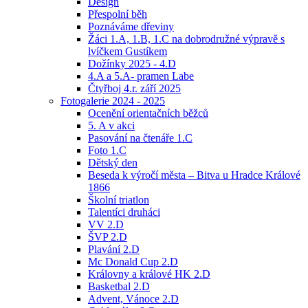
Design
Přespolní běh
Poznáváme dřeviny
Žáci 1.A, 1.B, 1.C na dobrodružné výpravě s
lvíčkem Gustíkem
Dožínky 2025 - 4.D
4.A a 5.A- pramen Labe
Čtyřboj 4.r. září 2025
Fotogalerie 2024 - 2025
Ocenění orientačních běžců
5. A v akci
Pasování na čtenáře 1.C
Foto 1.C
Dětský den
Beseda k výročí města – Bitva u Hradce Králové
1866
Školní triatlon
Talentíci druháci
VV 2.D
ŠVP 2.D
Plavání 2.D
Mc Donald Cup 2.D
Královny a králové HK 2.D
Basketbal 2.D
Advent, Vánoce 2.D