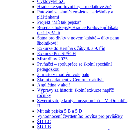
Cyklovýlet 6.C
Hradecké sportovní hry – medailové žně
Putování za sluníčkem-letos i s deštníky a
pláštěnkami
Projekt "Mít tak pejska"
Beseda s hokejisty Hradce Králové přilákala
desítky žáků
Šatna pro dívky v novém kabátě – díky panu
školníkovi!
Exkurze do Berlína s žáky 8. a 9. tříd
Exkurze Pce SPŠCH
Mistr dílny 2025
Prvňáčci – spolupráce se školní speciální
pedagožkou
2. místo v modrém volejbalu
Školní parlament v Centru kr. aktivit
Angličtina v akci!
Výpravy za historií: školní exkurze napříč
ročníky
Severní vítr je krutý a nezapomíná – McDonald´s
B
Mít tak pejska 5.B a 5.D
Vyhodnocení čtvrtletního Sovíka pro prvňáčky
ŠD 1.C
ŠD 1.B