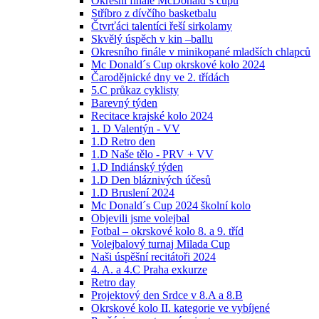
Okresní finále McDonald´s cupu
Stříbro z dívčího basketbalu
Čtvrťáci talentíci řeší sirkolamy
Skvělý úspěch v kin –ballu
Okresního finále v minikopané mladších chlapců
Mc Donald´s Cup okrskové kolo 2024
Čarodějnické dny ve 2. třídách
5.C průkaz cyklisty
Barevný týden
Recitace krajské kolo 2024
1. D Valentýn - VV
1.D Retro den
1.D Naše tělo - PRV + VV
1.D Indiánský týden
1.D Den bláznivých účesů
1.D Bruslení 2024
Mc Donald´s Cup 2024 školní kolo
Objevili jsme volejbal
Fotbal – okrskové kolo 8. a 9. tříd
Volejbalový turnaj Milada Cup
Naši úspěšní recitátoři 2024
4. A. a 4.C Praha exkurze
Retro day
Projektový den Srdce v 8.A a 8.B
Okrskové kolo II. kategorie ve vybíjené