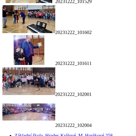
20231222_101529
20231222_101602
20231222_101611
20231222_102001
20231222_102004
Základní škola, Hradec Králové, M. Horákové 258