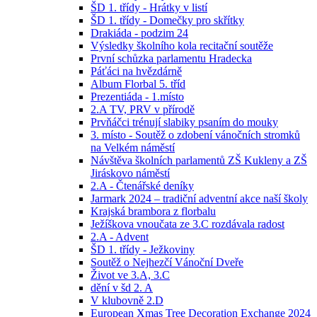
ŠD 1. třídy - Hrátky v listí
ŠD 1. třídy - Domečky pro skřítky
Drakiáda - podzim 24
Výsledky školního kola recitační soutěže
První schůzka parlamentu Hradecka
Páťáci na hvězdárně
Album Florbal 5. tříd
Prezentiáda - 1.místo
2.A TV, PRV v přírodě
Prvňáčci trénují slabiky psaním do mouky
3. místo - Soutěž o zdobení vánočních stromků
na Velkém náměstí
Návštěva školních parlamentů ZŠ Kukleny a ZŠ
Jiráskovo náměstí
2.A - Čtenářské deníky
Jarmark 2024 – tradiční adventní akce naší školy
Krajská brambora z florbalu
Ježíškova vnoučata ze 3.C rozdávala radost
2.A - Advent
ŠD 1. třídy - Ježkoviny
Soutěž o Nejhezčí Vánoční Dveře
Život ve 3.A, 3.C
dění v šd 2. A
V klubovně 2.D
European Xmas Tree Decoration Exchange 2024