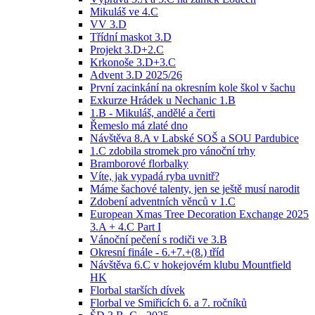
Mikuláš ve 4.C
VV 3.D
Třídní maskot 3.D
Projekt 3.D+2.C
Krkonoše 3.D+3.C
Advent 3.D 2025/26
První zacinkání na okresním kole škol v šachu
Exkurze Hrádek u Nechanic 1.B
1.B - Mikuláš, andělé a čerti
Řemeslo má zlaté dno
Návštěva 8.A v Labské SOŠ a SOU Pardubice
1.C zdobila stromek pro vánoční trhy
Bramborové florbalky
Víte, jak vypadá ryba uvnitř?
Máme šachové talenty, jen se ještě musí narodit
Zdobení adventních věnců v 1.C
European Xmas Tree Decoration Exchange 2025
3.A + 4.C Part I
Vánoční pečení s rodiči ve 3.B
Okresní finále - 6.+7.+(8.) tříd
Návštěva 6.C v hokejovém klubu Mountfield
HK
Florbal starších dívek
Florbal ve Smiřicích 6. a 7. ročníků