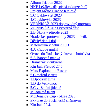
Album Triatlon 2023
NKP Ležáky - dějepisná exkurze 9. C
Projekt Město Hradec Králové
5.C Cyklovýlet 2023
4.C cyklovýlet 2023
VERNISÁŽ 2023 doprovodný program
VERNISÁŽ 2023 výtvarná část
2.B Škola v přírodě 2023
Hradecké sportovní dny 2023 - atletika
Dětský den 1.tříd
Matematika v běhu 7.C,D
4.A křídové umění
Ovoce do škol - bedýnková ochutnávka
5.A Barevná matika
Dramaťák v cukrárně
Kin-ball Přelouč 27.5.
Mars Exploration Rover
5.C měření v atriu
1.Dpodzim zima
1.D do Velikonoc
5.C ve školní jídelně
Milada má talent
McDonald's Cup - okres 2023
Exkurze do Poslanecké sněmovny
Kin-ball 22.4.