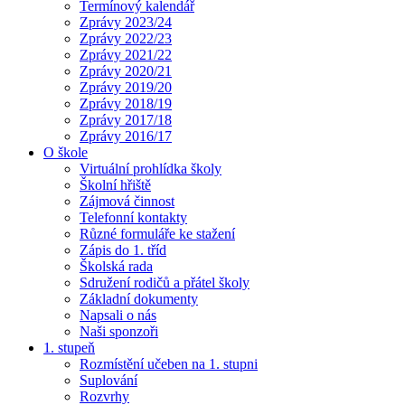
Termínový kalendář
Zprávy 2023/24
Zprávy 2022/23
Zprávy 2021/22
Zprávy 2020/21
Zprávy 2019/20
Zprávy 2018/19
Zprávy 2017/18
Zprávy 2016/17
O škole
Virtuální prohlídka školy
Školní hřiště
Zájmová činnost
Telefonní kontakty
Různé formuláře ke stažení
Zápis do 1. tříd
Školská rada
Sdružení rodičů a přátel školy
Základní dokumenty
Napsali o nás
Naši sponzoři
1. stupeň
Rozmístění učeben na 1. stupni
Suplování
Rozvrhy