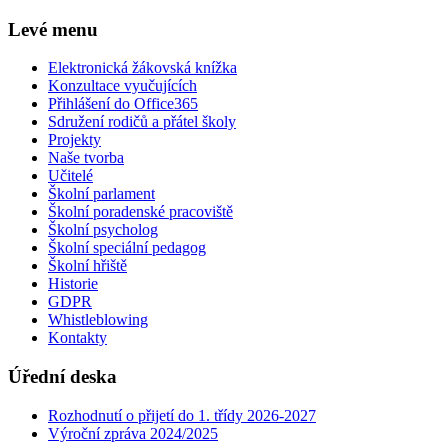
Levé menu
Elektronická žákovská knížka
Konzultace vyučujících
Přihlášení do Office365
Sdružení rodičů a přátel školy
Projekty
Naše tvorba
Učitelé
Školní parlament
Školní poradenské pracoviště
Školní psycholog
Školní speciální pedagog
Školní hřiště
Historie
GDPR
Whistleblowing
Kontakty
Úřední deska
Rozhodnutí o přijetí do 1. třídy 2026-2027
Výroční zpráva 2024/2025