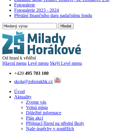
Fotogalerie
Fotogalerie 2023 - 2024
Předání finančního daru nadačnímu fondu
Hledat
Od hraní k vědění
Hlavní menu
Levé menu
Skrýt Levé menu
+420
495 703 100
skola@zshorakhk.cz
Úvod
Aktuality
Zveme vás
Volná místa
Důležité informace
Plán akcí
Přijímací řízení na střední školy
Naše úspěchy v soutěžích