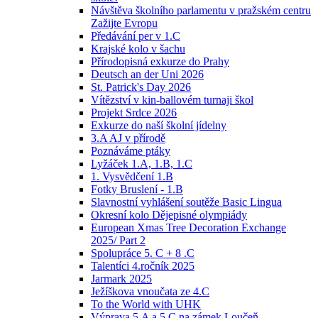
Návštěva školního parlamentu v pražském centru
Zažijte Evropu
Předávání per v 1.C
Krajské kolo v šachu
Přírodopisná exkurze do Prahy
Deutsch an der Uni 2026
St. Patrick's Day 2026
Vítězství v kin-ballovém turnaji škol
Projekt Srdce 2026
Exkurze do naší školní jídelny
3.A AJ v přírodě
Poznáváme ptáky
Lyžáček 1.A, 1.B, 1.C
1. Vysvědčení 1.B
Fotky Bruslení - 1.B
Slavnostní vyhlášení soutěže Basic Lingua
Okresní kolo Dějepisné olympiády
European Xmas Tree Decoration Exchange
2025/ Part 2
Spolupráce 5. C + 8 .C
Talentíci 4.ročník 2025
Jarmark 2025
Ježíškova vnoučata ze 4.C
To the World with UHK
Výprava 5.A a 5.C na zámek Loučeň