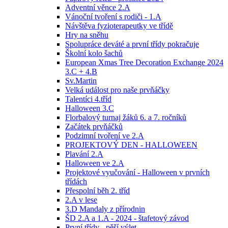
Adventní věnce 2.A
Vánoční tvoření s rodiči - 1.A
Návštěva fyzioterapeutky ve třídě
Hry na sněhu
Spolupráce deváté a první třídy pokračuje
Školní kolo šachů
European Xmas Tree Decoration Exchange 2024
3.C + 4.B
Sv.Martin
Velká událost pro naše prvňáčky
Talentíci 4.tříd
Halloween 3.C
Florbalový turnaj žáků 6. a 7. ročníků
Začátek prvňáčků
Podzimní tvoření ve 2.A
PROJEKTOVÝ DEN - HALLOWEEN
Plavání 2.A
Halloween ve 2.A
Projektové vyučování - Halloween v prvních
třídách
Přespolní běh 2. tříd
2.A v lese
3.D Mandaly z přírodnin
ŠD 2.A a 1.A - 2024 - štafetový závod
První třídy - pěší výlet