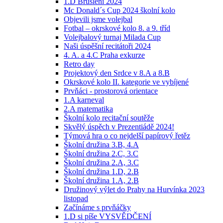
1.D Bruslení 2024
Mc Donald´s Cup 2024 školní kolo
Objevili jsme volejbal
Fotbal – okrskové kolo 8. a 9. tříd
Volejbalový turnaj Milada Cup
Naši úspěšní recitátoři 2024
4. A. a 4.C Praha exkurze
Retro day
Projektový den Srdce v 8.A a 8.B
Okrskové kolo II. kategorie ve vybíjené
Prvňáci - prostorová orientace
1.A karneval
2.A matematika
Školní kolo recitační soutěže
Skvělý úspěch v Prezentiádě 2024!
Týmová hra o co nejdelší papírový řetěz
Školní družina 3.B, 4.A
Školní družina 2.C, 3.C
Školní družina 2.A, 3.C
Školní družina 1.D, 2.B
Školní družina 1.A, 2.B
Družinový výlet do Prahy na Hurvínka 2023
listopad
Začínáme s prvňáčky
1.D si píše VYSVĚDČENÍ