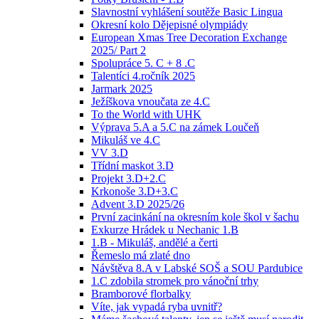
Slavnostní vyhlášení soutěže Basic Lingua
Okresní kolo Dějepisné olympiády
European Xmas Tree Decoration Exchange
2025/ Part 2
Spolupráce 5. C + 8 .C
Talentíci 4.ročník 2025
Jarmark 2025
Ježíškova vnoučata ze 4.C
To the World with UHK
Výprava 5.A a 5.C na zámek Loučeň
Mikuláš ve 4.C
VV 3.D
Třídní maskot 3.D
Projekt 3.D+2.C
Krkonoše 3.D+3.C
Advent 3.D 2025/26
První zacinkání na okresním kole škol v šachu
Exkurze Hrádek u Nechanic 1.B
1.B - Mikuláš, andělé a čerti
Řemeslo má zlaté dno
Návštěva 8.A v Labské SOŠ a SOU Pardubice
1.C zdobila stromek pro vánoční trhy
Bramborové florbalky
Víte, jak vypadá ryba uvnitř?