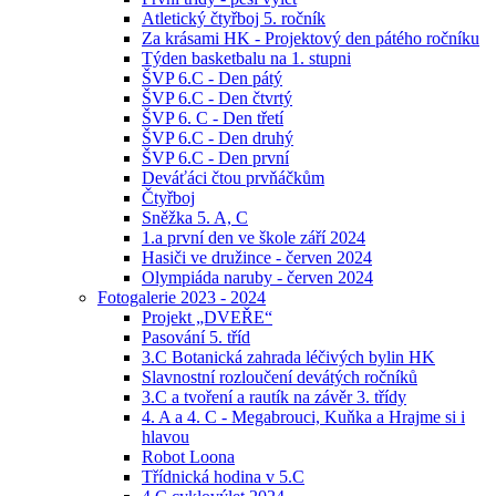
Atletický čtyřboj 5. ročník
Za krásami HK - Projektový den pátého ročníku
Týden basketbalu na 1. stupni
ŠVP 6.C - Den pátý
ŠVP 6.C - Den čtvrtý
ŠVP 6. C - Den třetí
ŠVP 6.C - Den druhý
ŠVP 6.C - Den první
Deváťáci čtou prvňáčkům
Čtyřboj
Sněžka 5. A, C
1.a první den ve škole září 2024
Hasiči ve družince - červen 2024
Olympiáda naruby - červen 2024
Fotogalerie 2023 - 2024
Projekt „DVEŘE“
Pasování 5. tříd
3.C Botanická zahrada léčivých bylin HK
Slavnostní rozloučení devátých ročníků
3.C a tvoření a rautík na závěr 3. třídy
4. A a 4. C - Megabrouci, Kuňka a Hrajme si i
hlavou
Robot Loona
Třídnická hodina v 5.C