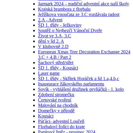
Jarmark 2024 – tradiční adventní akce naší školy
Krajská brambora z florbalu
Ježíškova vnoučata ze 3.C rozdávala radost
2.A - Advent
ŠD 1. třídy - Ježkoviny
Soutěž o Nejhezčí Vánoční Dveře
Život ve 3.A, 3.C
dění v šd 2. A
V klubovně 2.D
European Xmas Tree Decoration Exchange 2024
3.C + 4.B / Part 2
Šachový střed/střet
ŠD 1. třídy - Kousáci
Laser game
ŠD 1. třídy - Skřítek Horáček a šd 1.a,4.b,c
Inaugurace žákovského parlamentu
Sovík - vyhlášení družinek prvňáčků - 1. kolo
Zdobení stromečku
Čertovské tvoření
Malování na chodník
Domečky v přírodě
Kousáci
Páťáci- adventní Loučeň
Florbaloví žolíci do kraje
Papírový řetěz - prosinec 2024