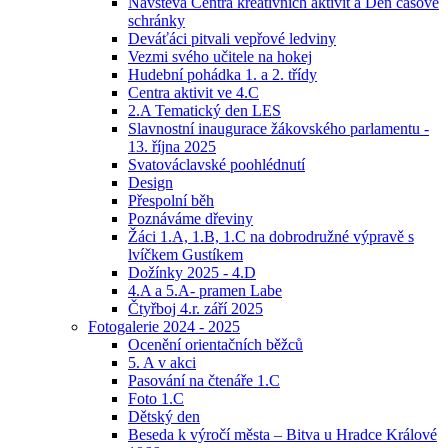
Návštěva Centra kreativních aktivit a Den časové
schránky
Deváťáci pitvali vepřové ledviny
Vezmi svého učitele na hokej
Hudební pohádka 1. a 2. třídy
Centra aktivit ve 4.C
2.A Tematický den LES
Slavnostní inaugurace žákovského parlamentu -
13. října 2025
Svatováclavské poohlédnutí
Design
Přespolní běh
Poznáváme dřeviny
Žáci 1.A, 1.B, 1.C na dobrodružné výpravě s
lvíčkem Gustíkem
Dožínky 2025 - 4.D
4.A a 5.A- pramen Labe
Čtyřboj 4.r. září 2025
Fotogalerie 2024 - 2025
Ocenění orientačních běžců
5. A v akci
Pasování na čtenáře 1.C
Foto 1.C
Dětský den
Beseda k výročí města – Bitva u Hradce Králové