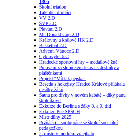
1866
Školní triatlon
Talentíci druháci
VV 2.D
ŠVP 2.D
Plavání 2.D
Mc Donald Cup 2.D
Královny a králové HK 2.D
Basketbal 2.D
Advent, Vánoce 2.D
Cyklovýlet 6.C
Hradecké sportovní hry – medailové žně
Putování za sluníčkem-letos i s deštníky a
pláštěnkami
Projekt "Mít tak pejska"
Beseda s hokejisty Hradce Králové přilákala
desítky žáků
Šatna pro dívky v novém kabátě – díky panu
školníkovi!
Exkurze do Berlína s žáky 8. a 9. tříd
Exkurze Pce SPŠCH
Mistr dílny 2025
Prvňáčci – spolupráce se školní speciální
pedagožkou
2. místo v modrém volejbalu