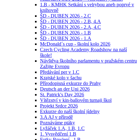
1.B - KMHK Setkání s velrybou aneb poprvé v
knihovně
ŠD - DUBEN 2026 - 2.C
ŠD - DUBEN 2026 - 2.B, 4.A
ŠD - DUBEN 2026 - 2.A, 4.C
ŠD - DUBEN 2026 - 1.B
ŠD - DUBEN 2026 - 1.A
McDonald´s cup - školní kolo 2026
Czech Cycling Academy Roadshow na naší
škole!
Návštěva školního parlamentu v pražském centru
Zažijte Evropu
Předávání per v 1.C
Krajské kolo v šachu
Přírodopisná exkurze do Prahy
Deutsch an der Uni 2026
St. Patrick's Day 2026
Vítězství v kin-ballovém turnaji škol
Projekt Srdce 2026
Exkurze do naší školní jídelny
3.A AJ v přírodě
Poznáváme ptáky
Lyžáček 1.A, 1.B, 1.C
1. Vysvědčení 1.B
Fotky Bruslení - 1.B