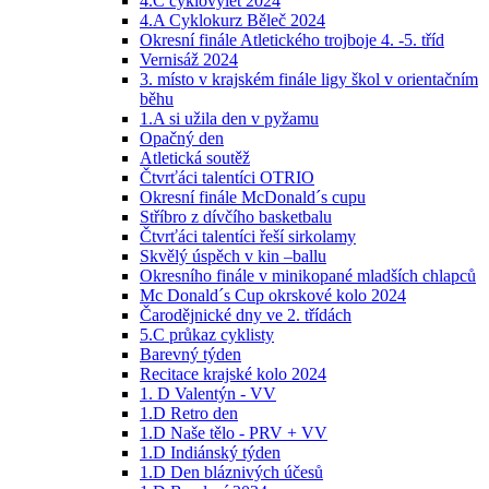
4.C cyklovýlet 2024
4.A Cyklokurz Běleč 2024
Okresní finále Atletického trojboje 4. -5. tříd
Vernisáž 2024
3. místo v krajském finále ligy škol v orientačním
běhu
1.A si užila den v pyžamu
Opačný den
Atletická soutěž
Čtvrťáci talentíci OTRIO
Okresní finále McDonald´s cupu
Stříbro z dívčího basketbalu
Čtvrťáci talentíci řeší sirkolamy
Skvělý úspěch v kin –ballu
Okresního finále v minikopané mladších chlapců
Mc Donald´s Cup okrskové kolo 2024
Čarodějnické dny ve 2. třídách
5.C průkaz cyklisty
Barevný týden
Recitace krajské kolo 2024
1. D Valentýn - VV
1.D Retro den
1.D Naše tělo - PRV + VV
1.D Indiánský týden
1.D Den bláznivých účesů