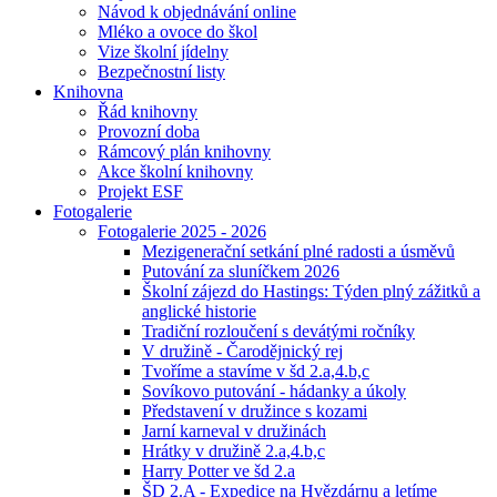
Návod k objednávání online
Mléko a ovoce do škol
Vize školní jídelny
Bezpečnostní listy
Knihovna
Řád knihovny
Provozní doba
Rámcový plán knihovny
Akce školní knihovny
Projekt ESF
Fotogalerie
Fotogalerie 2025 - 2026
Mezigenerační setkání plné radosti a úsměvů
Putování za sluníčkem 2026
Školní zájezd do Hastings: Týden plný zážitků a
anglické historie
Tradiční rozloučení s devátými ročníky
V družině - Čarodějnický rej
Tvoříme a stavíme v šd 2.a,4.b,c
Sovíkovo putování - hádanky a úkoly
Představení v družince s kozami
Jarní karneval v družinách
Hrátky v družině 2.a,4.b,c
Harry Potter ve šd 2.a
ŠD 2.A - Expedice na Hvězdárnu a letíme