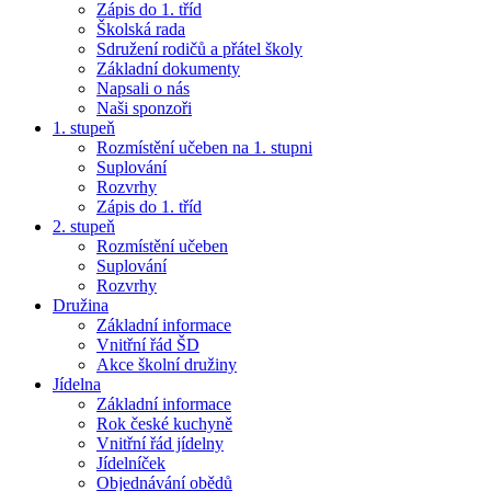
Zápis do 1. tříd
Školská rada
Sdružení rodičů a přátel školy
Základní dokumenty
Napsali o nás
Naši sponzoři
1. stupeň
Rozmístění učeben na 1. stupni
Suplování
Rozvrhy
Zápis do 1. tříd
2. stupeň
Rozmístění učeben
Suplování
Rozvrhy
Družina
Základní informace
Vnitřní řád ŠD
Akce školní družiny
Jídelna
Základní informace
Rok české kuchyně
Vnitřní řád jídelny
Jídelníček
Objednávání obědů