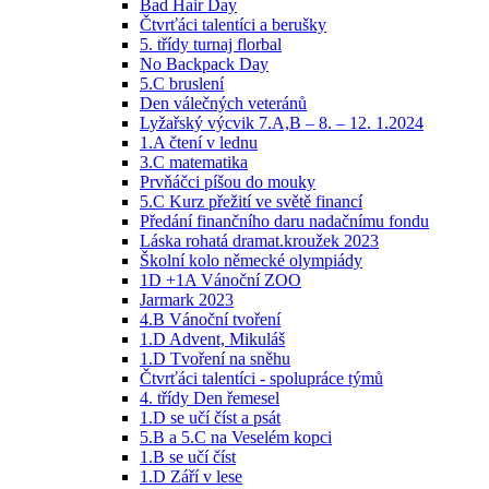
Bad Hair Day
Čtvrťáci talentíci a berušky
5. třídy turnaj florbal
No Backpack Day
5.C bruslení
Den válečných veteránů
Lyžařský výcvik 7.A,B – 8. – 12. 1.2024
1.A čtení v lednu
3.C matematika
Prvňáčci píšou do mouky
5.C Kurz přežití ve světě financí
Předání finančního daru nadačnímu fondu
Láska rohatá dramat.kroužek 2023
Školní kolo německé olympiády
1D +1A Vánoční ZOO
Jarmark 2023
4.B Vánoční tvoření
1.D Advent, Mikuláš
1.D Tvoření na sněhu
Čtvrťáci talentíci - spolupráce týmů
4. třídy Den řemesel
1.D se učí číst a psát
5.B a 5.C na Veselém kopci
1.B se učí číst
1.D Září v lese