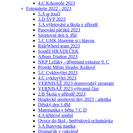
4.C Krkonoše 2023
Fotogalerie 2022 - 2023
5.A se loučí
3.D ŠVP 2023
3.A výletování a škola v přírodě
Pasování páťáků 2023
Sportovní den 6. tříd
5.C UHK Hrajeme si i hlavou
RideWheel team 2023
Soutěž HRADEČEK
Album Triatlon 2023
NKP Ležáky - dějepisná exkurze 9. C
Projekt Město Hradec Králové
5.C Cyklovýlet 2023
4.C cyklovýlet 2023
VERNISÁŽ 2023 doprovodný program
VERNISÁŽ 2023 výtvarná část
2.B Škola v přírodě 2023
Hradecké sportovní dny 2023 - atletika
Dětský den 1.tříd
Matematika v běhu 7.C,D
4.A křídové umění
Ovoce do škol - bedýnková ochutnávka
5.A Barevná matika
Dramaťák v cukrárně