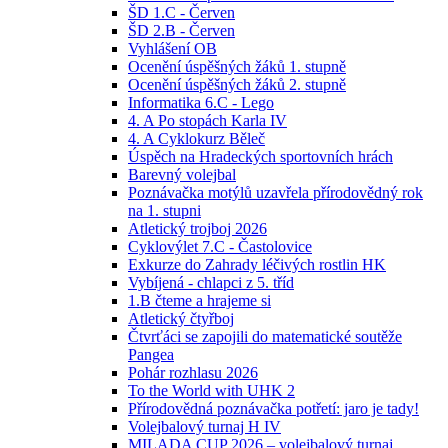
ŠD 1.C - Červen
ŠD 2.B - Červen
Vyhlášení OB
Ocenění úspěšných žáků 1. stupně
Ocenění úspěšných žáků 2. stupně
Informatika 6.C - Lego
4. A Po stopách Karla IV
4. A Cyklokurz Běleč
Úspěch na Hradeckých sportovních hrách
Barevný volejbal
Poznávačka motýlů uzavřela přírodovědný rok
na 1. stupni
Atletický trojboj 2026
Cyklovýlet 7.C - Častolovice
Exkurze do Zahrady léčivých rostlin HK
Vybíjená - chlapci z 5. tříd
1.B čteme a hrajeme si
Atletický čtyřboj
Čtvrťáci se zapojili do matematické soutěže
Pangea
Pohár rozhlasu 2026
To the World with UHK 2
Přírodovědná poznávačka potřetí: jaro je tady!
Volejbalový turnaj H IV
MILADA CUP 2026 – volejbalový turnaj