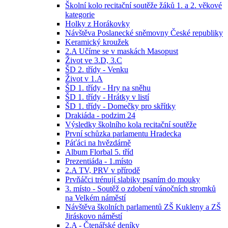
Školní kolo recitační soutěže žáků 1. a 2. věkové
kategorie
Holky z Horákovky
Návštěva Poslanecké sněmovny České republiky
Keramický kroužek
2.A Učíme se v maskách Masopust
Život ve 3.D, 3.C
ŠD 2. třídy - Venku
Život v 1.A
ŠD 1. třídy - Hry na sněhu
ŠD 1. třídy - Hrátky v listí
ŠD 1. třídy - Domečky pro skřítky
Drakiáda - podzim 24
Výsledky školního kola recitační soutěže
První schůzka parlamentu Hradecka
Páťáci na hvězdárně
Album Florbal 5. tříd
Prezentiáda - 1.místo
2.A TV, PRV v přírodě
Prvňáčci trénují slabiky psaním do mouky
3. místo - Soutěž o zdobení vánočních stromků
na Velkém náměstí
Návštěva školních parlamentů ZŠ Kukleny a ZŠ
Jiráskovo náměstí
2.A - Čtenářské deníky