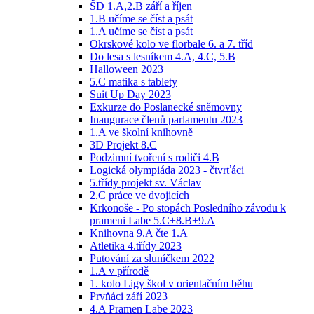
ŠD 1.A,2.B září a říjen
1.B učíme se číst a psát
1.A učíme se číst a psát
Okrskové kolo ve florbale 6. a 7. tříd
Do lesa s lesníkem 4.A, 4.C, 5.B
Halloween 2023
5.C matika s tablety
Suit Up Day 2023
Exkurze do Poslanecké sněmovny
Inaugurace členů parlamentu 2023
1.A ve školní knihovně
3D Projekt 8.C
Podzimní tvoření s rodiči 4.B
Logická olympiáda 2023 - čtvrťáci
5.třídy projekt sv. Václav
2.C práce ve dvojicích
Krkonoše - Po stopách Posledního závodu k
prameni Labe 5.C+8.B+9.A
Knihovna 9.A čte 1.A
Atletika 4.třídy 2023
Putování za sluníčkem 2022
1.A v přírodě
1. kolo Ligy škol v orientačním běhu
Prvňáci září 2023
4.A Pramen Labe 2023