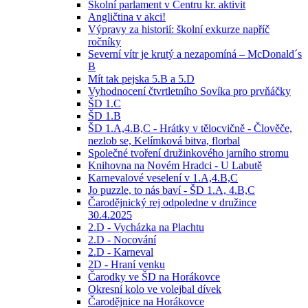
Školní parlament v Centru kr. aktivit
Angličtina v akci!
Výpravy za historií: školní exkurze napříč
ročníky
Severní vítr je krutý a nezapomíná – McDonald´s
B
Mít tak pejska 5.B a 5.D
Vyhodnocení čtvrtletního Sovíka pro prvňáčky
ŠD 1.C
ŠD 1.B
ŠD 1.A,4.B,C - Hrátky v tělocvičně - Člověče,
nezlob se, Kelímková bitva, florbal
Společné tvoření družinkového jarního stromu
Knihovna na Novém Hradci - U Labutě
Karnevalové veselení v 1.A,4.B,C
Jo puzzle, to nás baví - ŠD 1.A, 4.B,C
Čarodějnický rej odpoledne v družince
30.4.2025
2.D - Vycházka na Plachtu
2.D - Nocování
2.D - Karneval
2D - Hraní venku
Čarodky ve ŠD na Horákovce
Okresní kolo ve volejbal dívek
Čarodějnice na Horákovce