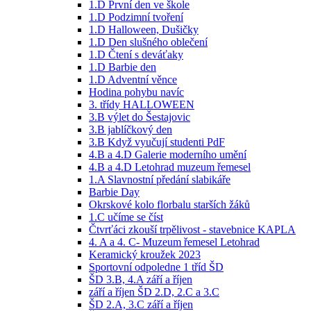
1.D První den ve škole
1.D Podzimní tvoření
1.D Halloween, Dušičky
1.D Den slušného oblečení
1.D Čtení s deváťaky
1.D Barbie den
1.D Adventní věnce
Hodina pohybu navíc
3. třídy HALLOWEEN
3.B výlet do Šestajovic
3.B jablíčkový den
3.B Když vyučují studenti PdF
4.B a 4.D Galerie moderního umění
4.B a 4.D Letohrad muzeum řemesel
1.A Slavnostní předání slabikáře
Barbie Day
Okrskové kolo florbalu starších žáků
1.C učíme se číst
Čtvrťáci zkouší trpělivost - stavebnice KAPLA
4. A a 4. C- Muzeum řemesel Letohrad
Keramický kroužek 2023
Sportovní odpoledne 1 tříd ŠD
ŠD 3.B, 4.A září a říjen
září a říjen ŠD 2.D, 2.C a 3.C
ŠD 2.A, 3.C září a říjen