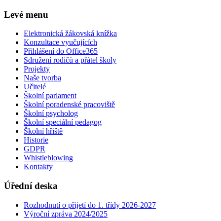
Levé menu
Elektronická žákovská knížka
Konzultace vyučujících
Přihlášení do Office365
Sdružení rodičů a přátel školy
Projekty
Naše tvorba
Učitelé
Školní parlament
Školní poradenské pracoviště
Školní psycholog
Školní speciální pedagog
Školní hřiště
Historie
GDPR
Whistleblowing
Kontakty
Úřední deska
Rozhodnutí o přijetí do 1. třídy 2026-2027
Výroční zpráva 2024/2025