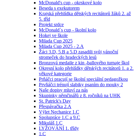
McDonald's cup - okrskové kolo
Beseda s exekutorem
Krajská přehlídka dětských recitátorů žáků 2. až
5. tříd
Projekt srdce
McDonald´s cup - školní kolo
Hokej ve škole
Milada Cup 2025
Milada Cup 2025 - 2.A
Žáci 3.D, 5.B a 5.D zasadili svůj vánoční
stromeček do hradeckých lesů
Bronzová medaile z kin -ballového turnaje škol
Okresní kolo přehlídky dětských recitátorů 1. a 2.
věkové kategorie
Prňáčci pracují se školní speciální pedagožkou
Prvňáčci trénují slabiky psaním do mouky 2
Naše dopisy mluví za nás
Skupinky němčinářů z 8. ročníků na UHK
St. Patrick's Day
Přespávačka 2.A
Výlet Nechanice 1.C
Spolupráce 1.C a 9.C
Mikuláš 1.C
LYŽOVÁNÍ 1. třídy
1.C