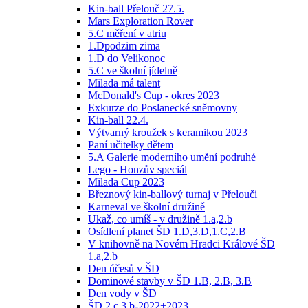
Kin-ball Přelouč 27.5.
Mars Exploration Rover
5.C měření v atriu
1.Dpodzim zima
1.D do Velikonoc
5.C ve školní jídelně
Milada má talent
McDonald's Cup - okres 2023
Exkurze do Poslanecké sněmovny
Kin-ball 22.4.
Výtvarný kroužek s keramikou 2023
Paní učitelky dětem
5.A Galerie moderního umění podruhé
Lego - Honzův speciál
Milada Cup 2023
Březnový kin-ballový turnaj v Přelouči
Karneval ve školní družině
Ukaž, co umíš - v družině 1.a,2.b
Osídlení planet ŠD 1.D,3.D,1.C,2.B
V knihovně na Novém Hradci Králové ŠD
1.a,2.b
Den účesů v ŠD
Dominové stavby v ŠD 1.B, 2.B, 3.B
Den vody v ŠD
ŠD 2.c 3.b-2022+2023