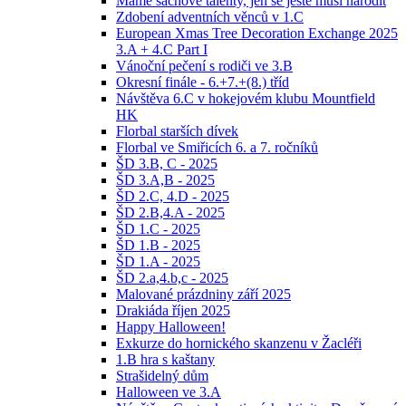
Máme šachové talenty, jen se ještě musí narodit
Zdobení adventních věnců v 1.C
European Xmas Tree Decoration Exchange 2025
3.A + 4.C Part I
Vánoční pečení s rodiči ve 3.B
Okresní finále - 6.+7.+(8.) tříd
Návštěva 6.C v hokejovém klubu Mountfield
HK
Florbal starších dívek
Florbal ve Smiřicích 6. a 7. ročníků
ŠD 3.B, C - 2025
ŠD 3.A,B - 2025
ŠD 2.C, 4.D - 2025
ŠD 2.B,4.A - 2025
ŠD 1.C - 2025
ŠD 1.B - 2025
ŠD 1.A - 2025
ŠD 2.a,4.b,c - 2025
Malované prázdniny září 2025
Drakiáda říjen 2025
Happy Halloween!
Exkurze do hornického skanzenu v Žacléři
1.B hra s kaštany
Strašidelný dům
Halloween ve 3.A