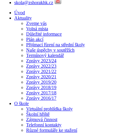
skola@zshorakhk.cz
Úvod
Aktuality
Zveme vás
Volná místa
Důležité informace
Plán akcí
Přijímací řízení na střední školy
Naše úspěchy v soutěžích
Termínový kalendář
Zprávy 2023/24
Zprávy 2022/23
Zprávy 2021/22
Zprávy 2020/21
Zprávy 2019/20
Zprávy 2018/19
Zprávy 2017/18
Zprávy 2016/17
O škole
Virtuální prohlídka školy
Školní hřiště
Zájmová činnost
Telefonní kontakty
Různé formuláře ke stažení