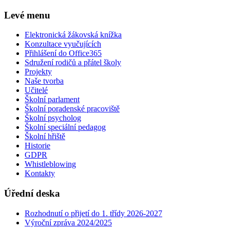
Levé menu
Elektronická žákovská knížka
Konzultace vyučujících
Přihlášení do Office365
Sdružení rodičů a přátel školy
Projekty
Naše tvorba
Učitelé
Školní parlament
Školní poradenské pracoviště
Školní psycholog
Školní speciální pedagog
Školní hřiště
Historie
GDPR
Whistleblowing
Kontakty
Úřední deska
Rozhodnutí o přijetí do 1. třídy 2026-2027
Výroční zpráva 2024/2025