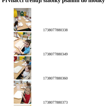
Prvňáčci trénují slabiky psaním do mouky
1738077880338
1738077880349
1738077880360
1738077880373