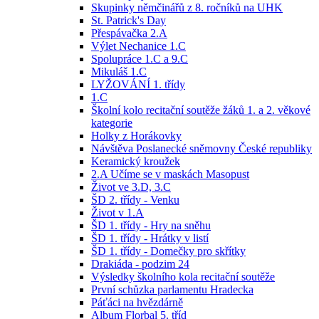
Skupinky němčinářů z 8. ročníků na UHK
St. Patrick's Day
Přespávačka 2.A
Výlet Nechanice 1.C
Spolupráce 1.C a 9.C
Mikuláš 1.C
LYŽOVÁNÍ 1. třídy
1.C
Školní kolo recitační soutěže žáků 1. a 2. věkové
kategorie
Holky z Horákovky
Návštěva Poslanecké sněmovny České republiky
Keramický kroužek
2.A Učíme se v maskách Masopust
Život ve 3.D, 3.C
ŠD 2. třídy - Venku
Život v 1.A
ŠD 1. třídy - Hry na sněhu
ŠD 1. třídy - Hrátky v listí
ŠD 1. třídy - Domečky pro skřítky
Drakiáda - podzim 24
Výsledky školního kola recitační soutěže
První schůzka parlamentu Hradecka
Páťáci na hvězdárně
Album Florbal 5. tříd