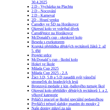
30.4.2025
2.D - Vycházka na Plachtu
2.D - Nocování
2.D - Karneval
2D - Hraní venku
Čarodky ve ŠD na Horákovce
Okresní kolo ve volejbal dívek
Čarodějnice na Horákovce
McDonald's cup - okrskové kolo
Beseda s exekutorem
Krajská přehlídka dětských recitátorů žáků 2. až
5. tříd
Projekt srdce
McDonald´s cup - školní kolo
Hokej ve škole
Milada Cup 2025
Milada Cup 2025 - 2.A
Žáci 3.D, 5.B a 5.D zasadili svůj vánoční
stromeček do hradeckých lesů
Bronzová medaile z kin -ballového turnaje škol
Okresní kolo přehlídky dětských recitátorů 1. a 2.
věkové kategorie
Prňáčci pracují se školní speciální pedagožkou
Prvňáčci trénují slabiky psaním do mouky 2
Naše dopisy mluví za nás