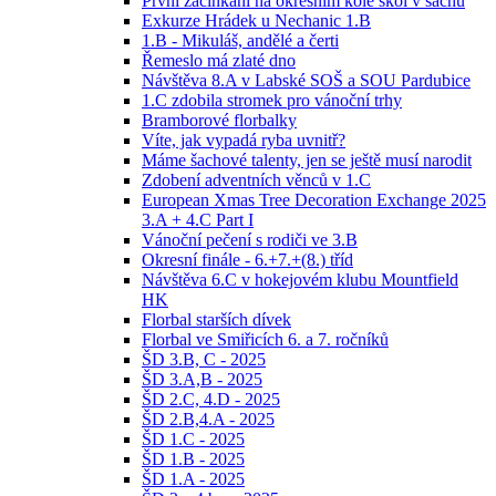
První zacinkání na okresním kole škol v šachu
Exkurze Hrádek u Nechanic 1.B
1.B - Mikuláš, andělé a čerti
Řemeslo má zlaté dno
Návštěva 8.A v Labské SOŠ a SOU Pardubice
1.C zdobila stromek pro vánoční trhy
Bramborové florbalky
Víte, jak vypadá ryba uvnitř?
Máme šachové talenty, jen se ještě musí narodit
Zdobení adventních věnců v 1.C
European Xmas Tree Decoration Exchange 2025
3.A + 4.C Part I
Vánoční pečení s rodiči ve 3.B
Okresní finále - 6.+7.+(8.) tříd
Návštěva 6.C v hokejovém klubu Mountfield
HK
Florbal starších dívek
Florbal ve Smiřicích 6. a 7. ročníků
ŠD 3.B, C - 2025
ŠD 3.A,B - 2025
ŠD 2.C, 4.D - 2025
ŠD 2.B,4.A - 2025
ŠD 1.C - 2025
ŠD 1.B - 2025
ŠD 1.A - 2025