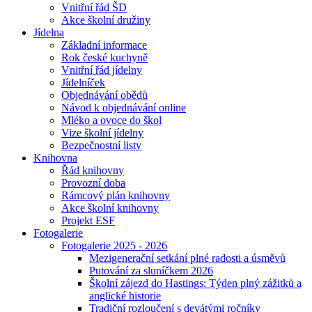
Vnitřní řád ŠD
Akce školní družiny
Jídelna
Základní informace
Rok české kuchyně
Vnitřní řád jídelny
Jídelníček
Objednávání obědů
Návod k objednávání online
Mléko a ovoce do škol
Vize školní jídelny
Bezpečnostní listy
Knihovna
Řád knihovny
Provozní doba
Rámcový plán knihovny
Akce školní knihovny
Projekt ESF
Fotogalerie
Fotogalerie 2025 - 2026
Mezigenerační setkání plné radosti a úsměvů
Putování za sluníčkem 2026
Školní zájezd do Hastings: Týden plný zážitků a
anglické historie
Tradiční rozloučení s devátými ročníky