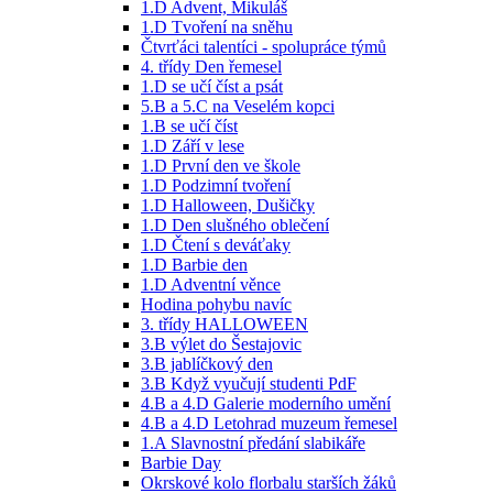
1.D Advent, Mikuláš
1.D Tvoření na sněhu
Čtvrťáci talentíci - spolupráce týmů
4. třídy Den řemesel
1.D se učí číst a psát
5.B a 5.C na Veselém kopci
1.B se učí číst
1.D Září v lese
1.D První den ve škole
1.D Podzimní tvoření
1.D Halloween, Dušičky
1.D Den slušného oblečení
1.D Čtení s deváťaky
1.D Barbie den
1.D Adventní věnce
Hodina pohybu navíc
3. třídy HALLOWEEN
3.B výlet do Šestajovic
3.B jablíčkový den
3.B Když vyučují studenti PdF
4.B a 4.D Galerie moderního umění
4.B a 4.D Letohrad muzeum řemesel
1.A Slavnostní předání slabikáře
Barbie Day
Okrskové kolo florbalu starších žáků