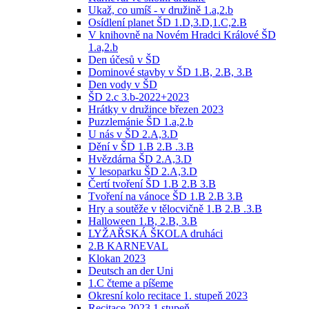
Ukaž, co umíš - v družině 1.a,2.b
Osídlení planet ŠD 1.D,3.D,1.C,2.B
V knihovně na Novém Hradci Králové ŠD
1.a,2.b
Den účesů v ŠD
Dominové stavby v ŠD 1.B, 2.B, 3.B
Den vody v ŠD
ŠD 2.c 3.b-2022+2023
Hrátky v družince březen 2023
Puzzlemánie ŠD 1.a,2.b
U nás v ŠD 2.A,3.D
Dění v ŠD 1.B 2.B .3.B
Hvězdárna ŠD 2.A,3.D
V lesoparku ŠD 2.A,3.D
Čertí tvoření ŠD 1.B 2.B 3.B
Tvoření na vánoce ŠD 1.B 2.B 3.B
Hry a soutěže v tělocvičně 1.B 2.B .3.B
Halloween 1.B, 2.B, 3.B
LYŽAŘSKÁ ŠKOLA druháci
2.B KARNEVAL
Klokan 2023
Deutsch an der Uni
1.C čteme a píšeme
Okresní kolo recitace 1. stupeň 2023
Recitace 2023 1.stupeň