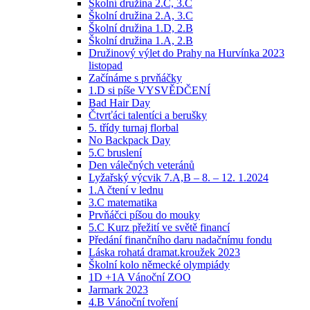
Školní družina 2.C, 3.C
Školní družina 2.A, 3.C
Školní družina 1.D, 2.B
Školní družina 1.A, 2.B
Družinový výlet do Prahy na Hurvínka 2023
listopad
Začínáme s prvňáčky
1.D si píše VYSVĚDČENÍ
Bad Hair Day
Čtvrťáci talentíci a berušky
5. třídy turnaj florbal
No Backpack Day
5.C bruslení
Den válečných veteránů
Lyžařský výcvik 7.A,B – 8. – 12. 1.2024
1.A čtení v lednu
3.C matematika
Prvňáčci píšou do mouky
5.C Kurz přežití ve světě financí
Předání finančního daru nadačnímu fondu
Láska rohatá dramat.kroužek 2023
Školní kolo německé olympiády
1D +1A Vánoční ZOO
Jarmark 2023
4.B Vánoční tvoření