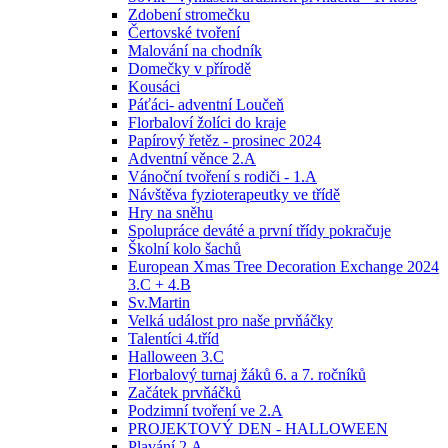
Zdobení stromečku
Čertovské tvoření
Malování na chodník
Domečky v přírodě
Kousáci
Páťáci- adventní Loučeň
Florbaloví žolíci do kraje
Papírový řetěz - prosinec 2024
Adventní věnce 2.A
Vánoční tvoření s rodiči - 1.A
Návštěva fyzioterapeutky ve třídě
Hry na sněhu
Spolupráce deváté a první třídy pokračuje
Školní kolo šachů
European Xmas Tree Decoration Exchange 2024
3.C + 4.B
Sv.Martin
Velká událost pro naše prvňáčky
Talentíci 4.tříd
Halloween 3.C
Florbalový turnaj žáků 6. a 7. ročníků
Začátek prvňáčků
Podzimní tvoření ve 2.A
PROJEKTOVÝ DEN - HALLOWEEN
Plavání 2.A