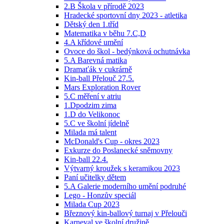
2.B Škola v přírodě 2023
Hradecké sportovní dny 2023 - atletika
Dětský den 1.tříd
Matematika v běhu 7.C,D
4.A křídové umění
Ovoce do škol - bedýnková ochutnávka
5.A Barevná matika
Dramaťák v cukrárně
Kin-ball Přelouč 27.5.
Mars Exploration Rover
5.C měření v atriu
1.Dpodzim zima
1.D do Velikonoc
5.C ve školní jídelně
Milada má talent
McDonald's Cup - okres 2023
Exkurze do Poslanecké sněmovny
Kin-ball 22.4.
Výtvarný kroužek s keramikou 2023
Paní učitelky dětem
5.A Galerie moderního umění podruhé
Lego - Honzův speciál
Milada Cup 2023
Březnový kin-ballový turnaj v Přelouči
Karneval ve školní družině