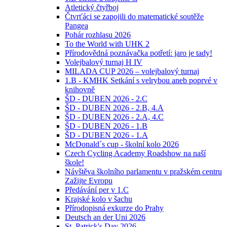
Atletický čtyřboj
Čtvrťáci se zapojili do matematické soutěže
Pangea
Pohár rozhlasu 2026
To the World with UHK 2
Přírodovědná poznávačka potřetí: jaro je tady!
Volejbalový turnaj H IV
MILADA CUP 2026 – volejbalový turnaj
1.B - KMHK Setkání s velrybou aneb poprvé v
knihovně
ŠD - DUBEN 2026 - 2.C
ŠD - DUBEN 2026 - 2.B, 4.A
ŠD - DUBEN 2026 - 2.A, 4.C
ŠD - DUBEN 2026 - 1.B
ŠD - DUBEN 2026 - 1.A
McDonald´s cup - školní kolo 2026
Czech Cycling Academy Roadshow na naší
škole!
Návštěva školního parlamentu v pražském centru
Zažijte Evropu
Předávání per v 1.C
Krajské kolo v šachu
Přírodopisná exkurze do Prahy
Deutsch an der Uni 2026
St. Patrick's Day 2026