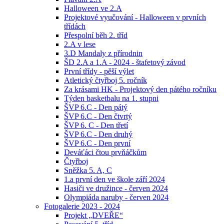
Halloween ve 2.A
Projektové vyučování - Halloween v prvních
třídách
Přespolní běh 2. tříd
2.A v lese
3.D Mandaly z přírodnin
ŠD 2.A a 1.A - 2024 - štafetový závod
První třídy - pěší výlet
Atletický čtyřboj 5. ročník
Za krásami HK - Projektový den pátého ročníku
Týden basketbalu na 1. stupni
ŠVP 6.C - Den pátý
ŠVP 6.C - Den čtvrtý
ŠVP 6. C - Den třetí
ŠVP 6.C - Den druhý
ŠVP 6.C - Den první
Deváťáci čtou prvňáčkům
Čtyřboj
Sněžka 5. A, C
1.a první den ve škole září 2024
Hasiči ve družince - červen 2024
Olympiáda naruby - červen 2024
Fotogalerie 2023 - 2024
Projekt „DVEŘE“