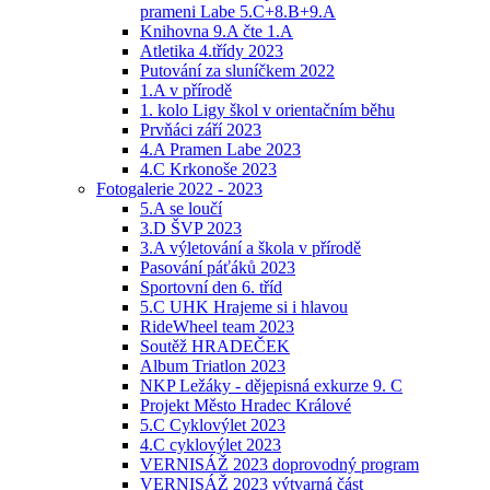
prameni Labe 5.C+8.B+9.A
Knihovna 9.A čte 1.A
Atletika 4.třídy 2023
Putování za sluníčkem 2022
1.A v přírodě
1. kolo Ligy škol v orientačním běhu
Prvňáci září 2023
4.A Pramen Labe 2023
4.C Krkonoše 2023
Fotogalerie 2022 - 2023
5.A se loučí
3.D ŠVP 2023
3.A výletování a škola v přírodě
Pasování páťáků 2023
Sportovní den 6. tříd
5.C UHK Hrajeme si i hlavou
RideWheel team 2023
Soutěž HRADEČEK
Album Triatlon 2023
NKP Ležáky - dějepisná exkurze 9. C
Projekt Město Hradec Králové
5.C Cyklovýlet 2023
4.C cyklovýlet 2023
VERNISÁŽ 2023 doprovodný program
VERNISÁŽ 2023 výtvarná část