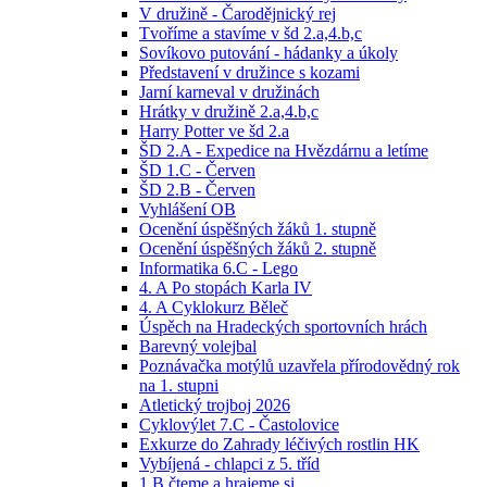
V družině - Čarodějnický rej
Tvoříme a stavíme v šd 2.a,4.b,c
Sovíkovo putování - hádanky a úkoly
Představení v družince s kozami
Jarní karneval v družinách
Hrátky v družině 2.a,4.b,c
Harry Potter ve šd 2.a
ŠD 2.A - Expedice na Hvězdárnu a letíme
ŠD 1.C - Červen
ŠD 2.B - Červen
Vyhlášení OB
Ocenění úspěšných žáků 1. stupně
Ocenění úspěšných žáků 2. stupně
Informatika 6.C - Lego
4. A Po stopách Karla IV
4. A Cyklokurz Běleč
Úspěch na Hradeckých sportovních hrách
Barevný volejbal
Poznávačka motýlů uzavřela přírodovědný rok
na 1. stupni
Atletický trojboj 2026
Cyklovýlet 7.C - Častolovice
Exkurze do Zahrady léčivých rostlin HK
Vybíjená - chlapci z 5. tříd
1.B čteme a hrajeme si