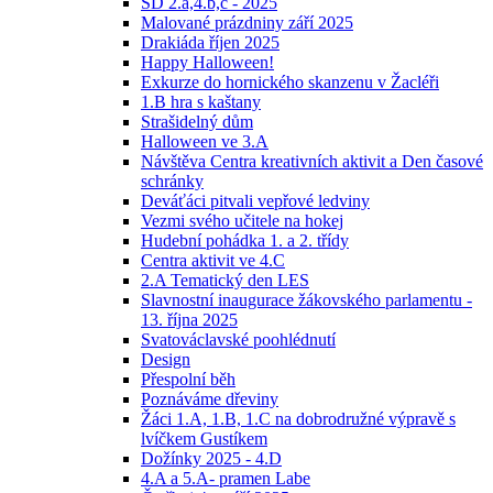
ŠD 2.a,4.b,c - 2025
Malované prázdniny září 2025
Drakiáda říjen 2025
Happy Halloween!
Exkurze do hornického skanzenu v Žacléři
1.B hra s kaštany
Strašidelný dům
Halloween ve 3.A
Návštěva Centra kreativních aktivit a Den časové
schránky
Deváťáci pitvali vepřové ledviny
Vezmi svého učitele na hokej
Hudební pohádka 1. a 2. třídy
Centra aktivit ve 4.C
2.A Tematický den LES
Slavnostní inaugurace žákovského parlamentu -
13. října 2025
Svatováclavské poohlédnutí
Design
Přespolní běh
Poznáváme dřeviny
Žáci 1.A, 1.B, 1.C na dobrodružné výpravě s
lvíčkem Gustíkem
Dožínky 2025 - 4.D
4.A a 5.A- pramen Labe