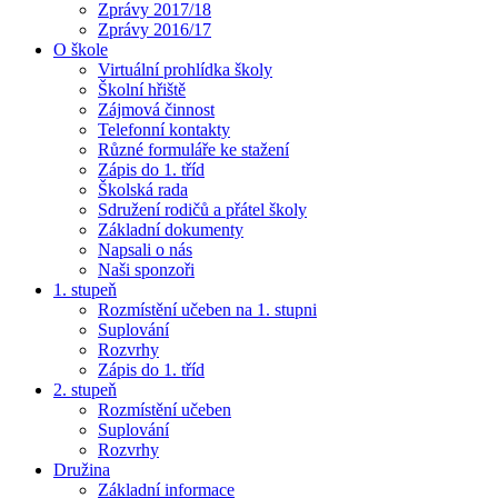
Zprávy 2017/18
Zprávy 2016/17
O škole
Virtuální prohlídka školy
Školní hřiště
Zájmová činnost
Telefonní kontakty
Různé formuláře ke stažení
Zápis do 1. tříd
Školská rada
Sdružení rodičů a přátel školy
Základní dokumenty
Napsali o nás
Naši sponzoři
1. stupeň
Rozmístění učeben na 1. stupni
Suplování
Rozvrhy
Zápis do 1. tříd
2. stupeň
Rozmístění učeben
Suplování
Rozvrhy
Družina
Základní informace