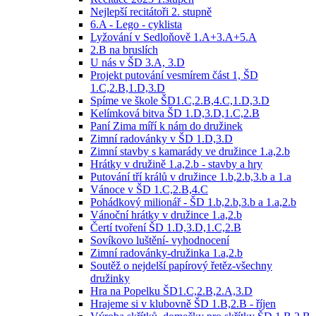
Nejlepší recitátoři 2. stupně
6.A - Lego - cyklista
Lyžování v Sedloňově 1.A+3.A+5.A
2.B na bruslích
U nás v ŠD 3.A, 3.D
Projekt putování vesmírem část 1, ŠD
1.C,2.B,1.D,3.D
Spíme ve škole ŠD1.C,2.B,4.C,1.D,3.D
Kelímková bitva ŠD 1.D,3.D,1.C,2.B
Paní Zima míří k nám do družinek
Zimní radovánky v ŠD 1.D,3.D
Zimní stavby s kamarády ve družince 1.a,2.b
Hrátky v družině 1.a,2.b - stavby a hry
Putování tří králů v družince 1.b,2.b,3.b a 1.a
Vánoce v ŠD 1.C,2.B,4.C
Pohádkový milionář - ŠD 1.b,2.b,3.b a 1.a,2.b
Vánoční hrátky v družince 1.a,2.b
Čertí tvoření ŠD 1.D,3.D,1.C,2.B
Sovíkovo luštění- vyhodnocení
Zimní radovánky-družinka 1.a,2.b
Soutěž o nejdelší papírový řetěz-všechny
družinky
Hra na Popelku ŠD1.C,2.B,2.A,3.D
Hrajeme si v klubovně ŠD 1.B,2.B - říjen