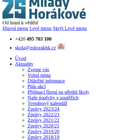
Od hraní k vědění
Hlavní menu
Levé menu
Skrýt Levé menu
+420
495 703 100
skola@zshorakhk.cz
Úvod
Aktuality
Zveme vás
Volná místa
Důležité informace
Plán akcí
Přijímací řízení na střední školy
Naše úspěchy v soutěžích
Termínový kalendář
Zprávy 2023/24
Zprávy 2022/23
Zprávy 2021/22
Zprávy 2020/21
Zprávy 2019/20
Zprávy 2018/19