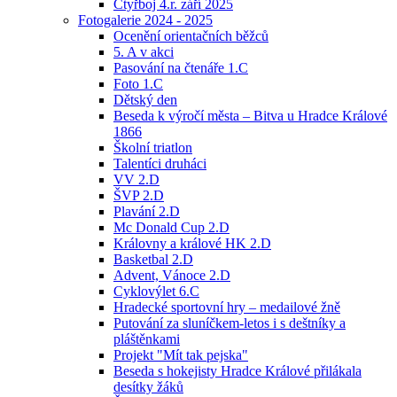
Čtyřboj 4.r. září 2025
Fotogalerie 2024 - 2025
Ocenění orientačních běžců
5. A v akci
Pasování na čtenáře 1.C
Foto 1.C
Dětský den
Beseda k výročí města – Bitva u Hradce Králové
1866
Školní triatlon
Talentíci druháci
VV 2.D
ŠVP 2.D
Plavání 2.D
Mc Donald Cup 2.D
Královny a králové HK 2.D
Basketbal 2.D
Advent, Vánoce 2.D
Cyklovýlet 6.C
Hradecké sportovní hry – medailové žně
Putování za sluníčkem-letos i s deštníky a
pláštěnkami
Projekt "Mít tak pejska"
Beseda s hokejisty Hradce Králové přilákala
desítky žáků