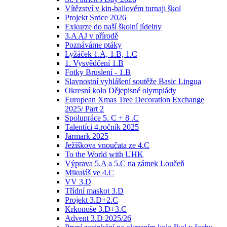
Vítězství v kin-ballovém turnaji škol
Projekt Srdce 2026
Exkurze do naší školní jídelny
3.A AJ v přírodě
Poznáváme ptáky
Lyžáček 1.A, 1.B, 1.C
1. Vysvědčení 1.B
Fotky Bruslení - 1.B
Slavnostní vyhlášení soutěže Basic Lingua
Okresní kolo Dějepisné olympiády
European Xmas Tree Decoration Exchange
2025/ Part 2
Spolupráce 5. C + 8 .C
Talentíci 4.ročník 2025
Jarmark 2025
Ježíškova vnoučata ze 4.C
To the World with UHK
Výprava 5.A a 5.C na zámek Loučeň
Mikuláš ve 4.C
VV 3.D
Třídní maskot 3.D
Projekt 3.D+2.C
Krkonoše 3.D+3.C
Advent 3.D 2025/26