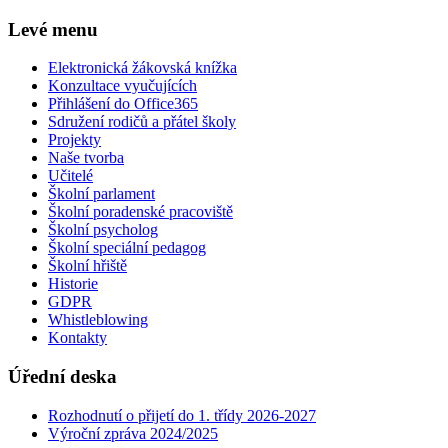
Levé menu
Elektronická žákovská knížka
Konzultace vyučujících
Přihlášení do Office365
Sdružení rodičů a přátel školy
Projekty
Naše tvorba
Učitelé
Školní parlament
Školní poradenské pracoviště
Školní psycholog
Školní speciální pedagog
Školní hřiště
Historie
GDPR
Whistleblowing
Kontakty
Úřední deska
Rozhodnutí o přijetí do 1. třídy 2026-2027
Výroční zpráva 2024/2025