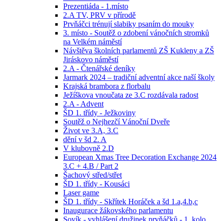
Prezentiáda - 1.místo
2.A TV, PRV v přírodě
Prvňáčci trénují slabiky psaním do mouky
3. místo - Soutěž o zdobení vánočních stromků
na Velkém náměstí
Návštěva školních parlamentů ZŠ Kukleny a ZŠ
Jiráskovo náměstí
2.A - Čtenářské deníky
Jarmark 2024 – tradiční adventní akce naší školy
Krajská brambora z florbalu
Ježíškova vnoučata ze 3.C rozdávala radost
2.A - Advent
ŠD 1. třídy - Ježkoviny
Soutěž o Nejhezčí Vánoční Dveře
Život ve 3.A, 3.C
dění v šd 2. A
V klubovně 2.D
European Xmas Tree Decoration Exchange 2024
3.C + 4.B / Part 2
Šachový střed/střet
ŠD 1. třídy - Kousáci
Laser game
ŠD 1. třídy - Skřítek Horáček a šd 1.a,4.b,c
Inaugurace žákovského parlamentu
Sovík - vyhlášení družinek prvňáčků - 1. kolo