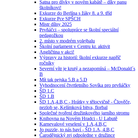
Šatna pro dívky v novém kabátě – díky panu
školníkovi!
Exkurze do Berlína s žáky 8. a 9. tříd
Exkurze Pce SPŠCH
Mistr dílny 2025
Prvňáčci – spolupráce se školní speciální
pedagožkou
2. místo v modrém volejbalu
Školní parlament v Centru kr. aktivit
Angličtina v akci!
Výpravy za historií: školní exkurze napříč
ročníky
Severní vítr je krutý a nezapomíná – McDonald´s
B
Mít tak pejska 5.B a 5.D
Vyhodnocení čtvrtletního Sovíka pro prvňáčky
ŠD 1.C
ŠD 1.B
ŠD 1.A,4.B,C - Hrátky v tělocvičně - Člověče,
nezlob se, Kelímková bitva, florbal
Společné tvoření družinkového jarního stromu
Knihovna na Novém Hradci - U Labutě
Karnevalové veselení v 1.A,4.B,C
Jo puzzle, to nás baví - ŠD 1.A, 4.B,C
Čarodějnický rej odpoledne v družince