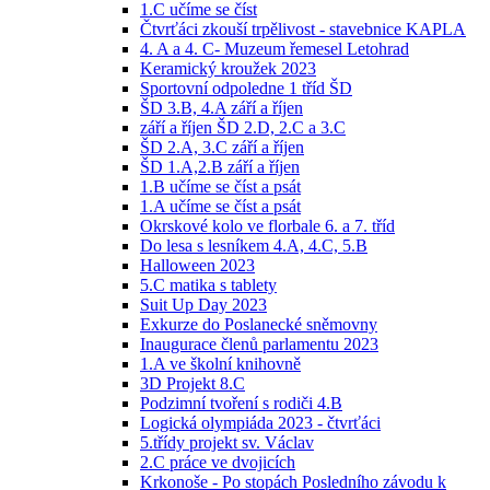
1.C učíme se číst
Čtvrťáci zkouší trpělivost - stavebnice KAPLA
4. A a 4. C- Muzeum řemesel Letohrad
Keramický kroužek 2023
Sportovní odpoledne 1 tříd ŠD
ŠD 3.B, 4.A září a říjen
září a říjen ŠD 2.D, 2.C a 3.C
ŠD 2.A, 3.C září a říjen
ŠD 1.A,2.B září a říjen
1.B učíme se číst a psát
1.A učíme se číst a psát
Okrskové kolo ve florbale 6. a 7. tříd
Do lesa s lesníkem 4.A, 4.C, 5.B
Halloween 2023
5.C matika s tablety
Suit Up Day 2023
Exkurze do Poslanecké sněmovny
Inaugurace členů parlamentu 2023
1.A ve školní knihovně
3D Projekt 8.C
Podzimní tvoření s rodiči 4.B
Logická olympiáda 2023 - čtvrťáci
5.třídy projekt sv. Václav
2.C práce ve dvojicích
Krkonoše - Po stopách Posledního závodu k