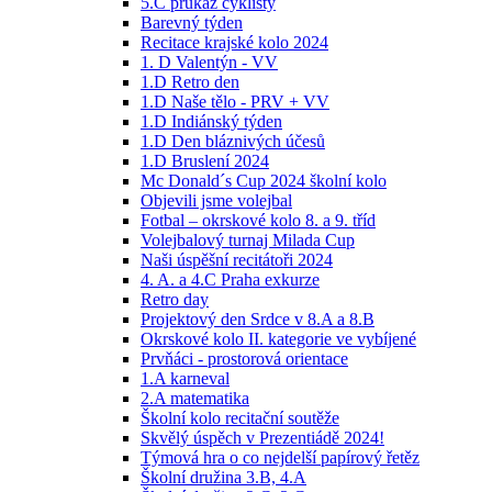
5.C průkaz cyklisty
Barevný týden
Recitace krajské kolo 2024
1. D Valentýn - VV
1.D Retro den
1.D Naše tělo - PRV + VV
1.D Indiánský týden
1.D Den bláznivých účesů
1.D Bruslení 2024
Mc Donald´s Cup 2024 školní kolo
Objevili jsme volejbal
Fotbal – okrskové kolo 8. a 9. tříd
Volejbalový turnaj Milada Cup
Naši úspěšní recitátoři 2024
4. A. a 4.C Praha exkurze
Retro day
Projektový den Srdce v 8.A a 8.B
Okrskové kolo II. kategorie ve vybíjené
Prvňáci - prostorová orientace
1.A karneval
2.A matematika
Školní kolo recitační soutěže
Skvělý úspěch v Prezentiádě 2024!
Týmová hra o co nejdelší papírový řetěz
Školní družina 3.B, 4.A