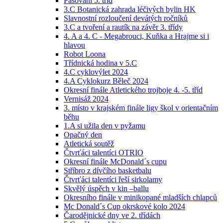
Pasování 5. tříd
3.C Botanická zahrada léčivých bylin HK
Slavnostní rozloučení devátých ročníků
3.C a tvoření a rautík na závěr 3. třídy
4. A a 4. C - Megabrouci, Kuňka a Hrajme si i
hlavou
Robot Loona
Třídnická hodina v 5.C
4.C cyklovýlet 2024
4.A Cyklokurz Běleč 2024
Okresní finále Atletického trojboje 4. -5. tříd
Vernisáž 2024
3. místo v krajském finále ligy škol v orientačním
běhu
1.A si užila den v pyžamu
Opačný den
Atletická soutěž
Čtvrťáci talentíci OTRIO
Okresní finále McDonald´s cupu
Stříbro z dívčího basketbalu
Čtvrťáci talentíci řeší sirkolamy
Skvělý úspěch v kin –ballu
Okresního finále v minikopané mladších chlapců
Mc Donald´s Cup okrskové kolo 2024
Čarodějnické dny ve 2. třídách