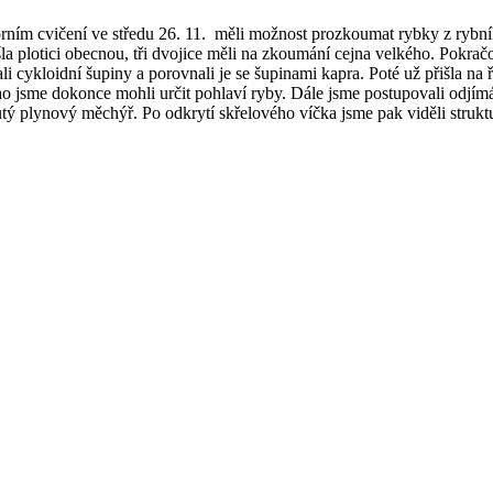
torním cvičení ve středu 26. 11. měli možnost prozkoumat rybky z rybní
la plotici obecnou, tři dvojice měli na zkoumání cejna velkého. Pokračo
i cykloidní šupiny a porovnali je se šupinami kapra. Poté už přišla na ř
ho jsme dokonce mohli určit pohlaví ryby. Dále jsme postupovali odjím
utý plynový měchýř. Po odkrytí skřelového víčka jsme pak viděli strukt