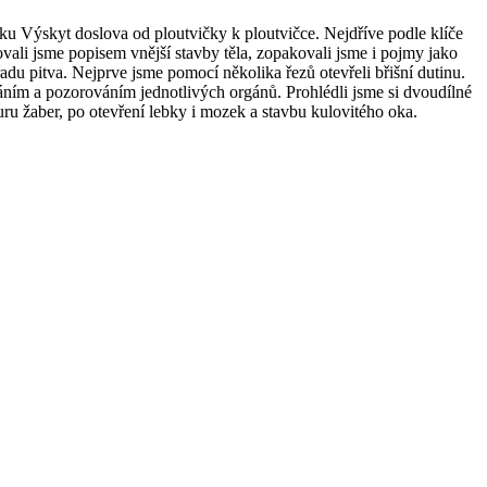
ku Výskyt doslova od ploutvičky k ploutvičce. Nejdříve podle klíče
vali jsme popisem vnější stavby těla, zopakovali jsme i pojmy jako
adu pitva. Nejprve jsme pomocí několika řezů otevřeli břišní dutinu.
áním a pozorováním jednotlivých orgánů. Prohlédli jsme si dvoudílné
uru žaber, po otevření lebky i mozek a stavbu kulovitého oka.