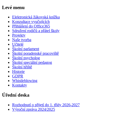
Levé menu
Elektronická žákovská knížka
Konzultace vyučujících
Přihlášení do Office365
Sdružení rodičů a přátel školy
Projekty
Naše tvorba
Učitelé
Školní parlament
Školní poradenské pracoviště
Školní psycholog
Školní speciální pedagog
Školní hřiště
Historie
GDPR
Whistleblowing
Kontakty
Úřední deska
Rozhodnutí o přijetí do 1. třídy 2026-2027
Výroční zpráva 2024/2025