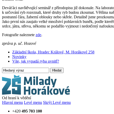
Deváťáci navštěvující seminář z přírodopisu již dokonale. Na labora
k určování ryb rozeznali, které druhy ryb budou zkoumat. Většina naš
postranní čára, žaberní oblouky nebo skřele. Detailně jsme prozkoumal
Jako první nás zaujalo velké množství pohlavních buněk, podle které
srdce, játra, střeva, někomu se podařilo vyjmout i nedotčený nafoukn
Fotografie naleznete
zde
.
zpráva p. uč. Hozové
Základní škola, Hradec Králové, M. Horákové 258
Novinky
Víte, jak vypadá ryba uvnitř?
Hledat
Od hraní k vědění
Hlavní menu
Levé menu
Skrýt Levé menu
+420
495 703 100