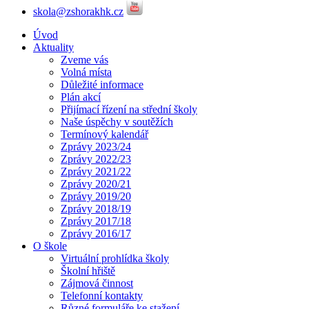
skola@zshorakhk.cz
Úvod
Aktuality
Zveme vás
Volná místa
Důležité informace
Plán akcí
Přijímací řízení na střední školy
Naše úspěchy v soutěžích
Termínový kalendář
Zprávy 2023/24
Zprávy 2022/23
Zprávy 2021/22
Zprávy 2020/21
Zprávy 2019/20
Zprávy 2018/19
Zprávy 2017/18
Zprávy 2016/17
O škole
Virtuální prohlídka školy
Školní hřiště
Zájmová činnost
Telefonní kontakty
Různé formuláře ke stažení