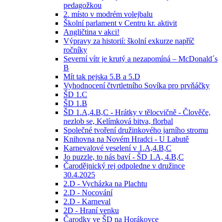
pedagožkou
2. místo v modrém volejbalu
Školní parlament v Centru kr. aktivit
Angličtina v akci!
Výpravy za historií: školní exkurze napříč
ročníky
Severní vítr je krutý a nezapomíná – McDonald´s
B
Mít tak pejska 5.B a 5.D
Vyhodnocení čtvrtletního Sovíka pro prvňáčky
ŠD 1.C
ŠD 1.B
ŠD 1.A,4.B,C - Hrátky v tělocvičně - Člověče,
nezlob se, Kelímková bitva, florbal
Společné tvoření družinkového jarního stromu
Knihovna na Novém Hradci - U Labutě
Karnevalové veselení v 1.A,4.B,C
Jo puzzle, to nás baví - ŠD 1.A, 4.B,C
Čarodějnický rej odpoledne v družince
30.4.2025
2.D - Vycházka na Plachtu
2.D - Nocování
2.D - Karneval
2D - Hraní venku
Čarodky ve ŠD na Horákovce