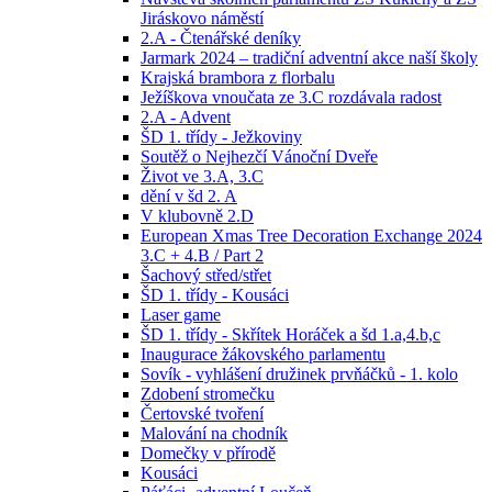
Jiráskovo náměstí
2.A - Čtenářské deníky
Jarmark 2024 – tradiční adventní akce naší školy
Krajská brambora z florbalu
Ježíškova vnoučata ze 3.C rozdávala radost
2.A - Advent
ŠD 1. třídy - Ježkoviny
Soutěž o Nejhezčí Vánoční Dveře
Život ve 3.A, 3.C
dění v šd 2. A
V klubovně 2.D
European Xmas Tree Decoration Exchange 2024
3.C + 4.B / Part 2
Šachový střed/střet
ŠD 1. třídy - Kousáci
Laser game
ŠD 1. třídy - Skřítek Horáček a šd 1.a,4.b,c
Inaugurace žákovského parlamentu
Sovík - vyhlášení družinek prvňáčků - 1. kolo
Zdobení stromečku
Čertovské tvoření
Malování na chodník
Domečky v přírodě
Kousáci