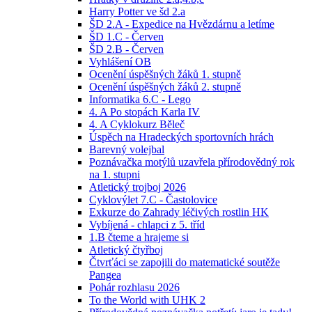
Harry Potter ve šd 2.a
ŠD 2.A - Expedice na Hvězdárnu a letíme
ŠD 1.C - Červen
ŠD 2.B - Červen
Vyhlášení OB
Ocenění úspěšných žáků 1. stupně
Ocenění úspěšných žáků 2. stupně
Informatika 6.C - Lego
4. A Po stopách Karla IV
4. A Cyklokurz Běleč
Úspěch na Hradeckých sportovních hrách
Barevný volejbal
Poznávačka motýlů uzavřela přírodovědný rok
na 1. stupni
Atletický trojboj 2026
Cyklovýlet 7.C - Častolovice
Exkurze do Zahrady léčivých rostlin HK
Vybíjená - chlapci z 5. tříd
1.B čteme a hrajeme si
Atletický čtyřboj
Čtvrťáci se zapojili do matematické soutěže
Pangea
Pohár rozhlasu 2026
To the World with UHK 2