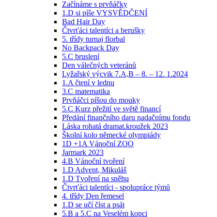
Začínáme s prvňáčky
1.D si píše VYSVĚDČENÍ
Bad Hair Day
Čtvrťáci talentíci a berušky
5. třídy turnaj florbal
No Backpack Day
5.C bruslení
Den válečných veteránů
Lyžařský výcvik 7.A,B – 8. – 12. 1.2024
1.A čtení v lednu
3.C matematika
Prvňáčci píšou do mouky
5.C Kurz přežití ve světě financí
Předání finančního daru nadačnímu fondu
Láska rohatá dramat.kroužek 2023
Školní kolo německé olympiády
1D +1A Vánoční ZOO
Jarmark 2023
4.B Vánoční tvoření
1.D Advent, Mikuláš
1.D Tvoření na sněhu
Čtvrťáci talentíci - spolupráce týmů
4. třídy Den řemesel
1.D se učí číst a psát
5.B a 5.C na Veselém kopci