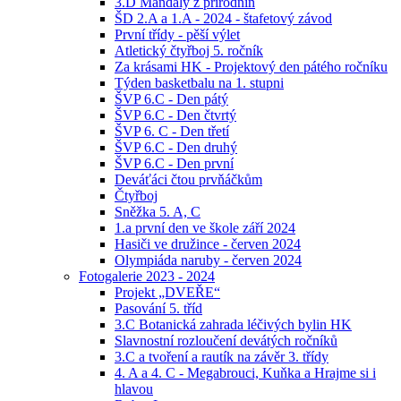
3.D Mandaly z přírodnin
ŠD 2.A a 1.A - 2024 - štafetový závod
První třídy - pěší výlet
Atletický čtyřboj 5. ročník
Za krásami HK - Projektový den pátého ročníku
Týden basketbalu na 1. stupni
ŠVP 6.C - Den pátý
ŠVP 6.C - Den čtvrtý
ŠVP 6. C - Den třetí
ŠVP 6.C - Den druhý
ŠVP 6.C - Den první
Deváťáci čtou prvňáčkům
Čtyřboj
Sněžka 5. A, C
1.a první den ve škole září 2024
Hasiči ve družince - červen 2024
Olympiáda naruby - červen 2024
Fotogalerie 2023 - 2024
Projekt „DVEŘE“
Pasování 5. tříd
3.C Botanická zahrada léčivých bylin HK
Slavnostní rozloučení devátých ročníků
3.C a tvoření a rautík na závěr 3. třídy
4. A a 4. C - Megabrouci, Kuňka a Hrajme si i
hlavou