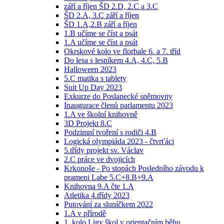
září a říjen ŠD 2.D, 2.C a 3.C
ŠD 2.A, 3.C září a říjen
ŠD 1.A,2.B září a říjen
1.B učíme se číst a psát
1.A učíme se číst a psát
Okrskové kolo ve florbale 6. a 7. tříd
Do lesa s lesníkem 4.A, 4.C, 5.B
Halloween 2023
5.C matika s tablety
Suit Up Day 2023
Exkurze do Poslanecké sněmovny
Inaugurace členů parlamentu 2023
1.A ve školní knihovně
3D Projekt 8.C
Podzimní tvoření s rodiči 4.B
Logická olympiáda 2023 - čtvrťáci
5.třídy projekt sv. Václav
2.C práce ve dvojicích
Krkonoše - Po stopách Posledního závodu k
prameni Labe 5.C+8.B+9.A
Knihovna 9.A čte 1.A
Atletika 4.třídy 2023
Putování za sluníčkem 2022
1.A v přírodě
1. kolo Ligy škol v orientačním běhu