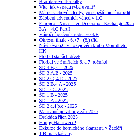
Bramborové florbalky
Víte, jak vypadá ryba uvnitř?
Máme šachové talenty, jen se ještě musí narodit
Zdobení adventních věnců v 1.C
European Xmas Tree Decoration Exchange 2025
3.A + 4.C Part I
Vánoční pečení s rodiči ve 3.B
Okresní finále - 6.+7.+(8.) tříd
Návštěva 6.C v hokejovém klubu Mountfield
HK
Florbal starších dívek
Florbal ve Smiřicích 6. a 7. ročníků
ŠD 3.B, C - 2025
ŠD 3.A,B - 2025
ŠD 2.C, 4.D - 2025
ŠD 2.B,4.A - 2025
ŠD 1.C - 2025
ŠD 1.B - 2025
ŠD 1.A - 2025
ŠD 2.a,4.b,c - 2025
Malované prázdniny září 2025
Drakiáda říjen 2025
Happy Halloween!
Exkurze do hornického skanzenu v Žacléři
1.B hra s kaštany