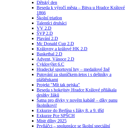
Dětský den
Beseda k výročí města – Bitva u Hradce Králové
1866
Školní triatlon
Talentíci druháci
VV 2.D
ŠVP 2.D
Plavání 2.D
Mc Donald Cup 2.D
Královny a králové HK 2.D
Basketbal 2.D
Advent, Vánoce 2.D
Cyklovýlet 6.C
Hradecké sportovní hry – medailové žně
Putování za sluníčkem-letos i s deštníky a
pláštěnkami
Projekt "Mít tak pejska"
Beseda s hokejisty Hradce Králové přilákala
desítky žáků
Šatna pro dívky v novém kabátě – díky panu
školníkovi!
Exkurze do Berlína s žáky 8. a 9. tříd
Exkurze Pce SPŠCH
Mistr dílny 2025
Prvňáčci – spolupráce se školní speciální