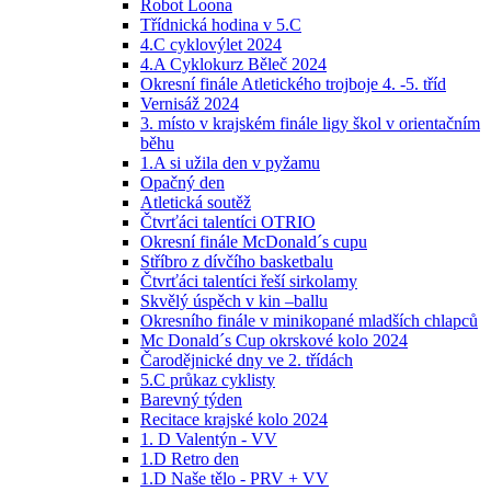
Robot Loona
Třídnická hodina v 5.C
4.C cyklovýlet 2024
4.A Cyklokurz Běleč 2024
Okresní finále Atletického trojboje 4. -5. tříd
Vernisáž 2024
3. místo v krajském finále ligy škol v orientačním
běhu
1.A si užila den v pyžamu
Opačný den
Atletická soutěž
Čtvrťáci talentíci OTRIO
Okresní finále McDonald´s cupu
Stříbro z dívčího basketbalu
Čtvrťáci talentíci řeší sirkolamy
Skvělý úspěch v kin –ballu
Okresního finále v minikopané mladších chlapců
Mc Donald´s Cup okrskové kolo 2024
Čarodějnické dny ve 2. třídách
5.C průkaz cyklisty
Barevný týden
Recitace krajské kolo 2024
1. D Valentýn - VV
1.D Retro den
1.D Naše tělo - PRV + VV