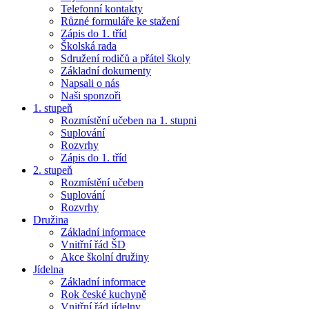
Telefonní kontakty
Různé formuláře ke stažení
Zápis do 1. tříd
Školská rada
Sdružení rodičů a přátel školy
Základní dokumenty
Napsali o nás
Naši sponzoři
1. stupeň
Rozmístění učeben na 1. stupni
Suplování
Rozvrhy
Zápis do 1. tříd
2. stupeň
Rozmístění učeben
Suplování
Rozvrhy
Družina
Základní informace
Vnitřní řád ŠD
Akce školní družiny
Jídelna
Základní informace
Rok české kuchyně
Vnitřní řád jídelny