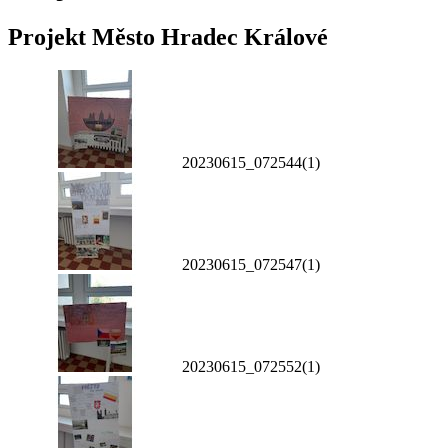
Projekt Město Hradec Králové
20230615_072544(1)
20230615_072547(1)
20230615_072552(1)