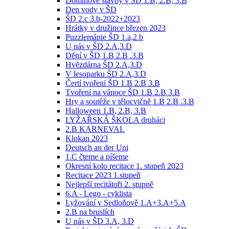
Dominové stavby v ŠD 1.B, 2.B, 3.B
Den vody v ŠD
ŠD 2.c 3.b-2022+2023
Hrátky v družince březen 2023
Puzzlemánie ŠD 1.a,2.b
U nás v ŠD 2.A,3.D
Dění v ŠD 1.B 2.B .3.B
Hvězdárna ŠD 2.A,3.D
V lesoparku ŠD 2.A,3.D
Čertí tvoření ŠD 1.B 2.B 3.B
Tvoření na vánoce ŠD 1.B 2.B 3.B
Hry a soutěže v tělocvičně 1.B 2.B .3.B
Halloween 1.B, 2.B, 3.B
LYŽAŘSKÁ ŠKOLA druháci
2.B KARNEVAL
Klokan 2023
Deutsch an der Uni
1.C čteme a píšeme
Okresní kolo recitace 1. stupeň 2023
Recitace 2023 1.stupeň
Nejlepší recitátoři 2. stupně
6.A - Lego - cyklista
Lyžování v Sedloňově 1.A+3.A+5.A
2.B na bruslích
U nás v ŠD 3.A, 3.D