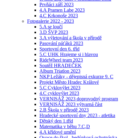
Prvňáci září 2023
4.A Pramen Labe 2023
4.C Krkonoše 2023
Fotogalerie 2022 - 2023
5.A se loučí
3.D ŠVP 2023
3.A výletování a škola v přírodě
Pasování páťáků 2023
Sportovní den 6. tříd
5.C UHK Hrajeme si i hlavou
RideWheel team 2023
Soutěž HRADEČEK
Album Triatlon 2023
NKP Ležáky - dějepisná exkurze 9. C
Projekt Město Hradec Králové
5.C Cyklovýlet 2023
4.C cyklovýlet 2023
VERNISÁŽ 2023 doprovodný program
VERNISÁŽ 2023 výtvarná část
2.B Škola v přírodě 2023
Hradecké sportovní dny 2023 - atletika
Dětský den 1.tříd
Matematika v běhu 7.C,D
4.A křídové umění
Ovoce do škol - bedýnková ochutnávka