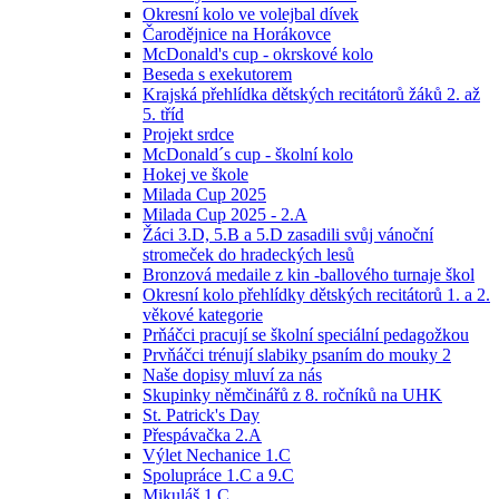
Okresní kolo ve volejbal dívek
Čarodějnice na Horákovce
McDonald's cup - okrskové kolo
Beseda s exekutorem
Krajská přehlídka dětských recitátorů žáků 2. až
5. tříd
Projekt srdce
McDonald´s cup - školní kolo
Hokej ve škole
Milada Cup 2025
Milada Cup 2025 - 2.A
Žáci 3.D, 5.B a 5.D zasadili svůj vánoční
stromeček do hradeckých lesů
Bronzová medaile z kin -ballového turnaje škol
Okresní kolo přehlídky dětských recitátorů 1. a 2.
věkové kategorie
Prňáčci pracují se školní speciální pedagožkou
Prvňáčci trénují slabiky psaním do mouky 2
Naše dopisy mluví za nás
Skupinky němčinářů z 8. ročníků na UHK
St. Patrick's Day
Přespávačka 2.A
Výlet Nechanice 1.C
Spolupráce 1.C a 9.C
Mikuláš 1.C