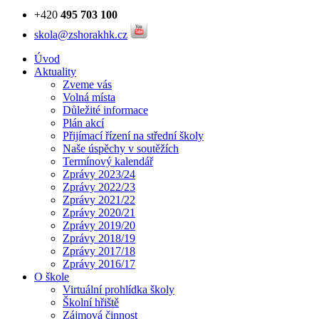
+420
495 703 100
skola@zshorakhk.cz
Úvod
Aktuality
Zveme vás
Volná místa
Důležité informace
Plán akcí
Přijímací řízení na střední školy
Naše úspěchy v soutěžích
Termínový kalendář
Zprávy 2023/24
Zprávy 2022/23
Zprávy 2021/22
Zprávy 2020/21
Zprávy 2019/20
Zprávy 2018/19
Zprávy 2017/18
Zprávy 2016/17
O škole
Virtuální prohlídka školy
Školní hřiště
Zájmová činnost