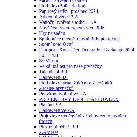
Páťáci- adventní Loučeň
Florbaloví žolíci do kraje
Papírový řetěz - prosinec 2024
Adventní věnce 2.A
Vánoční tvoření s rodiči - 1.A
Návštěva fyzioterapeutky ve třídě
Hry na sněhu
Spolupráce deváté a první třídy pokračuje
Školní kolo šachů
European Xmas Tree Decoration Exchange 2024
3.C + 4.B
Sv.Martin
Velká událost pro naše prvňáčky
Talentíci 4.tříd
Halloween 3.C
Florbalový turnaj žáků 6. a 7. ročníků
Začátek prvňáčků
Podzimní tvoření ve 2.A
PROJEKTOVÝ DEN - HALLOWEEN
Plavání 2.A
Halloween ve 2.A
Projektové vyučování - Halloween v prvních
třídách
Přespolní běh 2. tříd
2.A v lese