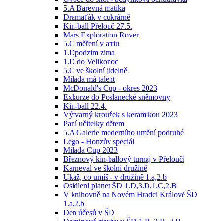
5.A Barevná matika
Dramaťák v cukrárně
Kin-ball Přelouč 27.5.
Mars Exploration Rover
5.C měření v atriu
1.Dpodzim zima
1.D do Velikonoc
5.C ve školní jídelně
Milada má talent
McDonald's Cup - okres 2023
Exkurze do Poslanecké sněmovny
Kin-ball 22.4.
Výtvarný kroužek s keramikou 2023
Paní učitelky dětem
5.A Galerie moderního umění podruhé
Lego - Honzův speciál
Milada Cup 2023
Březnový kin-ballový turnaj v Přelouči
Karneval ve školní družině
Ukaž, co umíš - v družině 1.a,2.b
Osídlení planet ŠD 1.D,3.D,1.C,2.B
V knihovně na Novém Hradci Králové ŠD
1.a,2.b
Den účesů v ŠD