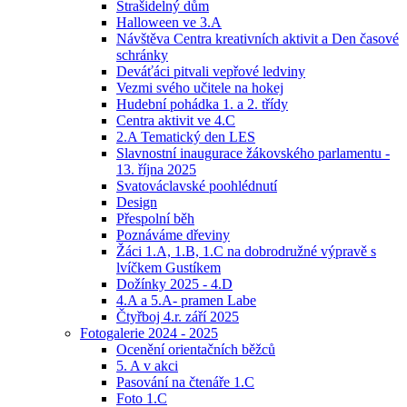
Strašidelný dům
Halloween ve 3.A
Návštěva Centra kreativních aktivit a Den časové
schránky
Deváťáci pitvali vepřové ledviny
Vezmi svého učitele na hokej
Hudební pohádka 1. a 2. třídy
Centra aktivit ve 4.C
2.A Tematický den LES
Slavnostní inaugurace žákovského parlamentu -
13. října 2025
Svatováclavské poohlédnutí
Design
Přespolní běh
Poznáváme dřeviny
Žáci 1.A, 1.B, 1.C na dobrodružné výpravě s
lvíčkem Gustíkem
Dožínky 2025 - 4.D
4.A a 5.A- pramen Labe
Čtyřboj 4.r. září 2025
Fotogalerie 2024 - 2025
Ocenění orientačních běžců
5. A v akci
Pasování na čtenáře 1.C
Foto 1.C