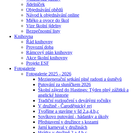
Jídelníček
Objednávání obědů
Návod k objednávání online
Mléko a ovoce do škol
Vize školní jídelny
Bezpečnostní listy
Knihovna
Řád knihovny
Provozní doba
Rámcový plán knihovny
Akce školní knihovny
Projekt ESF
Fotogalerie
Fotogalerie 2025 - 2026
Mezigenerační setkání plné radosti a úsměvů
Putování za sluníčkem 2026
Školní zájezd do Hastings: Týden plný zážitků a
anglické historie
Tradiční rozloučení s devátými ročníky
V družině - Čarodějnický rej
Tvoříme a stavíme v šd 2.a,4.b,c
Sovíkovo putování - hádanky a úkoly
Představení v družince s kozami
Jarní karneval v družinách
Hrátky v družině 2.a,4.b,c