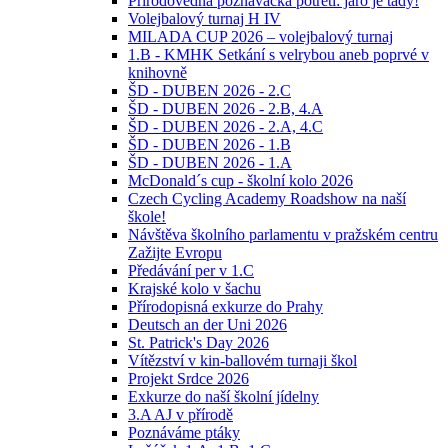
Přírodovědná poznávačka potřetí: jaro je tady!
Volejbalový turnaj H IV
MILADA CUP 2026 – volejbalový turnaj
1.B - KMHK Setkání s velrybou aneb poprvé v
knihovně
ŠD - DUBEN 2026 - 2.C
ŠD - DUBEN 2026 - 2.B, 4.A
ŠD - DUBEN 2026 - 2.A, 4.C
ŠD - DUBEN 2026 - 1.B
ŠD - DUBEN 2026 - 1.A
McDonald´s cup - školní kolo 2026
Czech Cycling Academy Roadshow na naší
škole!
Návštěva školního parlamentu v pražském centru
Zažijte Evropu
Předávání per v 1.C
Krajské kolo v šachu
Přírodopisná exkurze do Prahy
Deutsch an der Uni 2026
St. Patrick's Day 2026
Vítězství v kin-ballovém turnaji škol
Projekt Srdce 2026
Exkurze do naší školní jídelny
3.A AJ v přírodě
Poznáváme ptáky