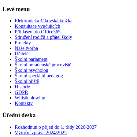
Levé menu
Elektronická žákovská knížka
Konzultace vyučujících
Přihlášení do Office365
Sdružení rodičů a přátel školy
Projekty
Naše tvorba
Učitelé
Školní parlament
Školní poradenské pracoviště
Školní psycholog
Školní speciální pedagog
Školní hřiště
Historie
GDPR
Whistleblowing
Kontakty
Úřední deska
Rozhodnutí o přijetí do 1. třídy 2026-2027
Výroční zpráva 2024/2025