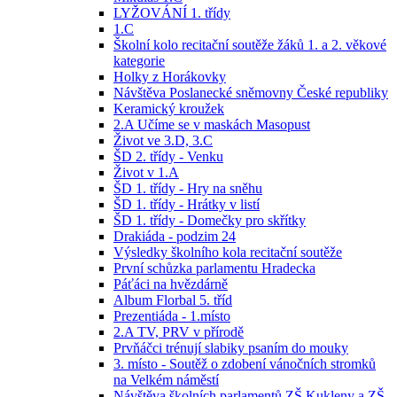
LYŽOVÁNÍ 1. třídy
1.C
Školní kolo recitační soutěže žáků 1. a 2. věkové
kategorie
Holky z Horákovky
Návštěva Poslanecké sněmovny České republiky
Keramický kroužek
2.A Učíme se v maskách Masopust
Život ve 3.D, 3.C
ŠD 2. třídy - Venku
Život v 1.A
ŠD 1. třídy - Hry na sněhu
ŠD 1. třídy - Hrátky v listí
ŠD 1. třídy - Domečky pro skřítky
Drakiáda - podzim 24
Výsledky školního kola recitační soutěže
První schůzka parlamentu Hradecka
Páťáci na hvězdárně
Album Florbal 5. tříd
Prezentiáda - 1.místo
2.A TV, PRV v přírodě
Prvňáčci trénují slabiky psaním do mouky
3. místo - Soutěž o zdobení vánočních stromků
na Velkém náměstí
Návštěva školních parlamentů ZŠ Kukleny a ZŠ