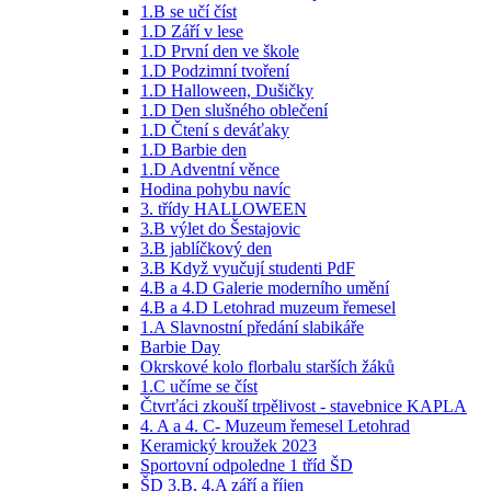
1.B se učí číst
1.D Září v lese
1.D První den ve škole
1.D Podzimní tvoření
1.D Halloween, Dušičky
1.D Den slušného oblečení
1.D Čtení s deváťaky
1.D Barbie den
1.D Adventní věnce
Hodina pohybu navíc
3. třídy HALLOWEEN
3.B výlet do Šestajovic
3.B jablíčkový den
3.B Když vyučují studenti PdF
4.B a 4.D Galerie moderního umění
4.B a 4.D Letohrad muzeum řemesel
1.A Slavnostní předání slabikáře
Barbie Day
Okrskové kolo florbalu starších žáků
1.C učíme se číst
Čtvrťáci zkouší trpělivost - stavebnice KAPLA
4. A a 4. C- Muzeum řemesel Letohrad
Keramický kroužek 2023
Sportovní odpoledne 1 tříd ŠD
ŠD 3.B, 4.A září a říjen