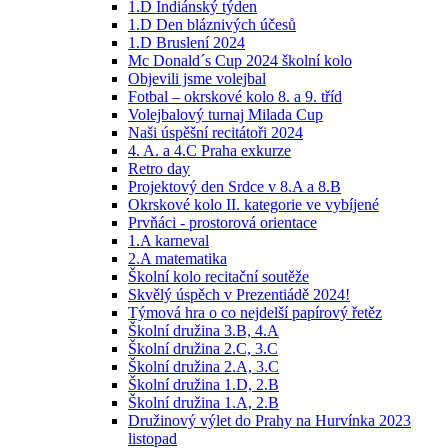
1.D Indiánský týden
1.D Den bláznivých účesů
1.D Bruslení 2024
Mc Donald´s Cup 2024 školní kolo
Objevili jsme volejbal
Fotbal – okrskové kolo 8. a 9. tříd
Volejbalový turnaj Milada Cup
Naši úspěšní recitátoři 2024
4. A. a 4.C Praha exkurze
Retro day
Projektový den Srdce v 8.A a 8.B
Okrskové kolo II. kategorie ve vybíjené
Prvňáci - prostorová orientace
1.A karneval
2.A matematika
Školní kolo recitační soutěže
Skvělý úspěch v Prezentiádě 2024!
Týmová hra o co nejdelší papírový řetěz
Školní družina 3.B, 4.A
Školní družina 2.C, 3.C
Školní družina 2.A, 3.C
Školní družina 1.D, 2.B
Školní družina 1.A, 2.B
Družinový výlet do Prahy na Hurvínka 2023
listopad