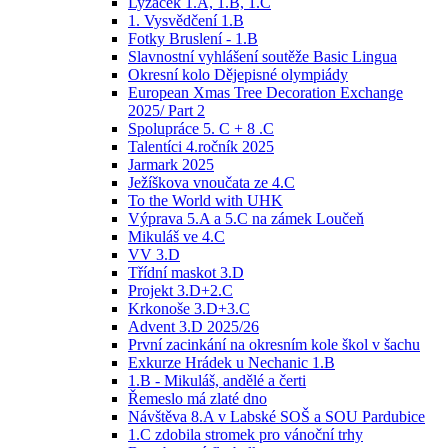
Lyžáček 1.A, 1.B, 1.C
1. Vysvědčení 1.B
Fotky Bruslení - 1.B
Slavnostní vyhlášení soutěže Basic Lingua
Okresní kolo Dějepisné olympiády
European Xmas Tree Decoration Exchange
2025/ Part 2
Spolupráce 5. C + 8 .C
Talentíci 4.ročník 2025
Jarmark 2025
Ježíškova vnoučata ze 4.C
To the World with UHK
Výprava 5.A a 5.C na zámek Loučeň
Mikuláš ve 4.C
VV 3.D
Třídní maskot 3.D
Projekt 3.D+2.C
Krkonoše 3.D+3.C
Advent 3.D 2025/26
První zacinkání na okresním kole škol v šachu
Exkurze Hrádek u Nechanic 1.B
1.B - Mikuláš, andělé a čerti
Řemeslo má zlaté dno
Návštěva 8.A v Labské SOŠ a SOU Pardubice
1.C zdobila stromek pro vánoční trhy