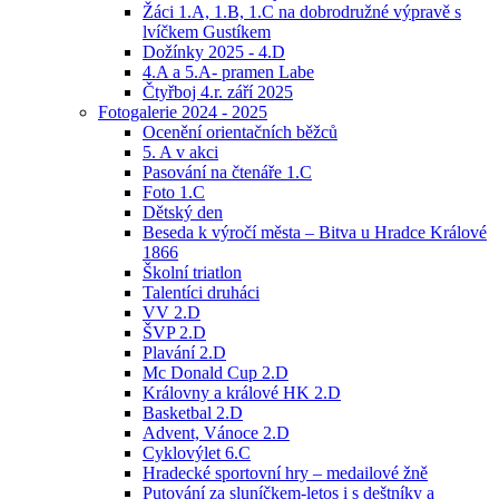
Žáci 1.A, 1.B, 1.C na dobrodružné výpravě s
lvíčkem Gustíkem
Dožínky 2025 - 4.D
4.A a 5.A- pramen Labe
Čtyřboj 4.r. září 2025
Fotogalerie 2024 - 2025
Ocenění orientačních běžců
5. A v akci
Pasování na čtenáře 1.C
Foto 1.C
Dětský den
Beseda k výročí města – Bitva u Hradce Králové
1866
Školní triatlon
Talentíci druháci
VV 2.D
ŠVP 2.D
Plavání 2.D
Mc Donald Cup 2.D
Královny a králové HK 2.D
Basketbal 2.D
Advent, Vánoce 2.D
Cyklovýlet 6.C
Hradecké sportovní hry – medailové žně
Putování za sluníčkem-letos i s deštníky a