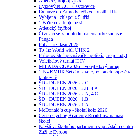
Atletický trojboj 2026
Cyklovýlet 7.C - Častolovice
Exkurze do Zahrady léčivých rostlin HK
Vybíjená - chlapci z 5. tříd
1.B čteme a hrajeme si
Atletický čtyřboj
Čtvrťáci se zapojili do matematické soutěže
Pangea
Pohár rozhlasu 2026
To the World with UHK 2
Přírodovědná poznávačka potřetí: jaro je tady!
Volejbalový turnaj H IV
MILADA CUP 2026 – volejbalový turnaj
1.B - KMHK Setkání s velrybou aneb poprvé v
knihovně
ŠD - DUBEN 2026 - 2.C
ŠD - DUBEN 2026 - 2.B, 4.A
ŠD - DUBEN 2026 - 2.A, 4.C
ŠD - DUBEN 2026 - 1.B
ŠD - DUBEN 2026 - 1.A
McDonald´s cup - školní kolo 2026
Czech Cycling Academy Roadshow na naší
škole!
Návštěva školního parlamentu v pražském centru
Zažijte Evropu