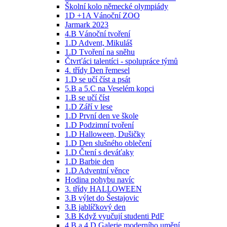
Školní kolo německé olympiády
1D +1A Vánoční ZOO
Jarmark 2023
4.B Vánoční tvoření
1.D Advent, Mikuláš
1.D Tvoření na sněhu
Čtvrťáci talentíci - spolupráce týmů
4. třídy Den řemesel
1.D se učí číst a psát
5.B a 5.C na Veselém kopci
1.B se učí číst
1.D Září v lese
1.D První den ve škole
1.D Podzimní tvoření
1.D Halloween, Dušičky
1.D Den slušného oblečení
1.D Čtení s deváťaky
1.D Barbie den
1.D Adventní věnce
Hodina pohybu navíc
3. třídy HALLOWEEN
3.B výlet do Šestajovic
3.B jablíčkový den
3.B Když vyučují studenti PdF
4.B a 4.D Galerie moderního umění