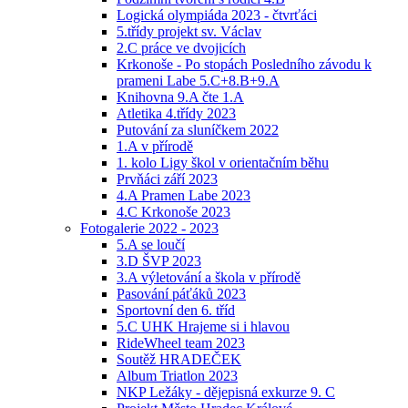
Logická olympiáda 2023 - čtvrťáci
5.třídy projekt sv. Václav
2.C práce ve dvojicích
Krkonoše - Po stopách Posledního závodu k
prameni Labe 5.C+8.B+9.A
Knihovna 9.A čte 1.A
Atletika 4.třídy 2023
Putování za sluníčkem 2022
1.A v přírodě
1. kolo Ligy škol v orientačním běhu
Prvňáci září 2023
4.A Pramen Labe 2023
4.C Krkonoše 2023
Fotogalerie 2022 - 2023
5.A se loučí
3.D ŠVP 2023
3.A výletování a škola v přírodě
Pasování páťáků 2023
Sportovní den 6. tříd
5.C UHK Hrajeme si i hlavou
RideWheel team 2023
Soutěž HRADEČEK
Album Triatlon 2023
NKP Ležáky - dějepisná exkurze 9. C