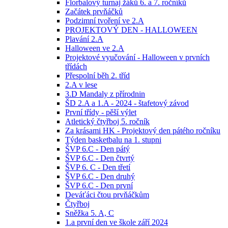
Florbalový turnaj žáků 6. a 7. ročníků
Začátek prvňáčků
Podzimní tvoření ve 2.A
PROJEKTOVÝ DEN - HALLOWEEN
Plavání 2.A
Halloween ve 2.A
Projektové vyučování - Halloween v prvních
třídách
Přespolní běh 2. tříd
2.A v lese
3.D Mandaly z přírodnin
ŠD 2.A a 1.A - 2024 - štafetový závod
První třídy - pěší výlet
Atletický čtyřboj 5. ročník
Za krásami HK - Projektový den pátého ročníku
Týden basketbalu na 1. stupni
ŠVP 6.C - Den pátý
ŠVP 6.C - Den čtvrtý
ŠVP 6. C - Den třetí
ŠVP 6.C - Den druhý
ŠVP 6.C - Den první
Deváťáci čtou prvňáčkům
Čtyřboj
Sněžka 5. A, C
1.a první den ve škole září 2024