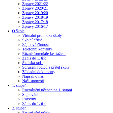
Zprávy 2021/22
Zprávy 2020/21
Zprávy 2019/20
Zprávy 2018/19
Zprávy 2017/18
Zprávy 2016/17
O škole
Virtuální prohlídka školy
Školní hřiště
Zájmová činnost
Telefonní kontakty
Různé formuláře ke stažení
Zápis do 1. tříd
Školská rada
Sdružení rodičů a přátel školy
Základní dokumenty
Napsali o nás
Naši sponzoři
1. stupeň
Rozmístění učeben na 1. stupni
Suplování
Rozvrhy
Zápis do 1. tříd
2. stupeň
Rozmístění učeben