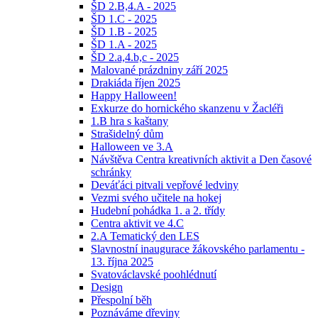
ŠD 2.B,4.A - 2025
ŠD 1.C - 2025
ŠD 1.B - 2025
ŠD 1.A - 2025
ŠD 2.a,4.b,c - 2025
Malované prázdniny září 2025
Drakiáda říjen 2025
Happy Halloween!
Exkurze do hornického skanzenu v Žacléři
1.B hra s kaštany
Strašidelný dům
Halloween ve 3.A
Návštěva Centra kreativních aktivit a Den časové
schránky
Deváťáci pitvali vepřové ledviny
Vezmi svého učitele na hokej
Hudební pohádka 1. a 2. třídy
Centra aktivit ve 4.C
2.A Tematický den LES
Slavnostní inaugurace žákovského parlamentu -
13. října 2025
Svatováclavské poohlédnutí
Design
Přespolní běh
Poznáváme dřeviny