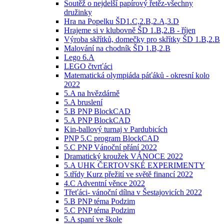
Soutěž o nejdelší papírový řetěz-všechny
družinky
Hra na Popelku ŠD1.C,2.B,2.A,3.D
Hrajeme si v klubovně ŠD 1.B,2.B - říjen
Výroba skřítků, domečky pro skřítky ŠD 1.B,2.B
Malování na chodník ŠD 1.B,2.B
Lego 6.A
LEGO čtvrťáci
Matematická olympiáda páťáků - okresní kolo
2022
5.A na hvězdárně
5.A bruslení
5.B PNP BlockCAD
5.A PNP BlockCAD
Kin-ballový turnaj v Pardubicích
PNP 5.C program BlockCAD
5.C PNP Vánoční přání 2022
Dramatický kroužek VÁNOCE 2022
5.A UHK ČERTOVSKÉ EXPERIMENTY
5.třídy Kurz přežití ve světě financí 2022
4.C Adventní věnce 2022
Třeťáci- vánoční dílna v Šestajovicích 2022
5.B PNP téma Podzim
5.C PNP téma Podzim
5.A spaní ve škole