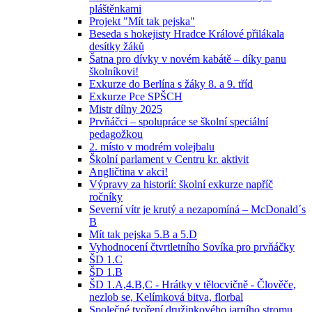
pláštěnkami
Projekt "Mít tak pejska"
Beseda s hokejisty Hradce Králové přilákala
desítky žáků
Šatna pro dívky v novém kabátě – díky panu
školníkovi!
Exkurze do Berlína s žáky 8. a 9. tříd
Exkurze Pce SPŠCH
Mistr dílny 2025
Prvňáčci – spolupráce se školní speciální
pedagožkou
2. místo v modrém volejbalu
Školní parlament v Centru kr. aktivit
Angličtina v akci!
Výpravy za historií: školní exkurze napříč
ročníky
Severní vítr je krutý a nezapomíná – McDonald´s
B
Mít tak pejska 5.B a 5.D
Vyhodnocení čtvrtletního Sovíka pro prvňáčky
ŠD 1.C
ŠD 1.B
ŠD 1.A,4.B,C - Hrátky v tělocvičně - Člověče,
nezlob se, Kelímková bitva, florbal
Společné tvoření družinkového jarního stromu