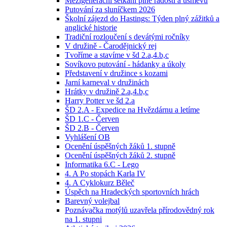
Mezigenerační setkání plné radosti a úsměvů
Putování za sluníčkem 2026
Školní zájezd do Hastings: Týden plný zážitků a
anglické historie
Tradiční rozloučení s devátými ročníky
V družině - Čarodějnický rej
Tvoříme a stavíme v šd 2.a,4.b,c
Sovíkovo putování - hádanky a úkoly
Představení v družince s kozami
Jarní karneval v družinách
Hrátky v družině 2.a,4.b,c
Harry Potter ve šd 2.a
ŠD 2.A - Expedice na Hvězdárnu a letíme
ŠD 1.C - Červen
ŠD 2.B - Červen
Vyhlášení OB
Ocenění úspěšných žáků 1. stupně
Ocenění úspěšných žáků 2. stupně
Informatika 6.C - Lego
4. A Po stopách Karla IV
4. A Cyklokurz Běleč
Úspěch na Hradeckých sportovních hrách
Barevný volejbal
Poznávačka motýlů uzavřela přírodovědný rok
na 1. stupni