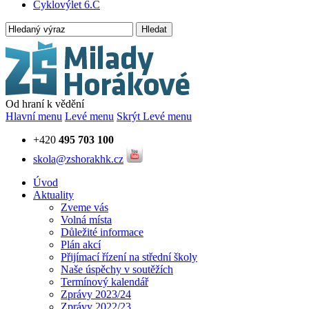
Cyklovýlet 6.C
Hledat
Od hraní k vědění
Hlavní menu
Levé menu
Skrýt Levé menu
+420
495 703 100
skola@zshorakhk.cz
Úvod
Aktuality
Zveme vás
Volná místa
Důležité informace
Plán akcí
Přijímací řízení na střední školy
Naše úspěchy v soutěžích
Termínový kalendář
Zprávy 2023/24
Zprávy 2022/23