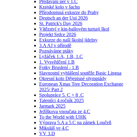
Předávání per v 1.C
Krajské kolo v šachu
Přírodopisná exkurze do Prahy
Deutsch an der Uni 2026
St. Patrick's Day 2026
Vítězství v kin-ballovém turnaji škol
Projekt Srdce 2026
Exkurze do naší školní jídelny
3.A AJ v přírodě
Poznáváme ptáky
Lyžáček 1.A, 1.B, 1.C
1. Vysvědčení 1.B
Fotky Bruslení - 1.B
Slavnostní vyhlášení soutěže Basic Lingua
Okresní kolo Dějepisné olympiády
European Xmas Tree Decoration Exchange
2025/ Part 2
Spolupráce 5. C + 8 .C
Talentíci 4.ročník 2025
Jarmark 2025
Ježíškova vnoučata ze 4.C
To the World with UHK
Výprava 5.A a 5.C na zámek Loučeň
Mikuláš ve 4.C
VV 3.D