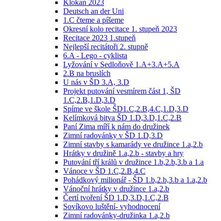
Klokan 2023
Deutsch an der Uni
1.C čteme a píšeme
Okresní kolo recitace 1. stupeň 2023
Recitace 2023 1.stupeň
Nejlepší recitátoři 2. stupně
6.A - Lego - cyklista
Lyžování v Sedloňově 1.A+3.A+5.A
2.B na bruslích
U nás v ŠD 3.A, 3.D
Projekt putování vesmírem část 1, ŠD
1.C,2.B,1.D,3.D
Spíme ve škole ŠD1.C,2.B,4.C,1.D,3.D
Kelímková bitva ŠD 1.D,3.D,1.C,2.B
Paní Zima míří k nám do družinek
Zimní radovánky v ŠD 1.D,3.D
Zimní stavby s kamarády ve družince 1.a,2.b
Hrátky v družině 1.a,2.b - stavby a hry
Putování tří králů v družince 1.b,2.b,3.b a 1.a
Vánoce v ŠD 1.C,2.B,4.C
Pohádkový milionář - ŠD 1.b,2.b,3.b a 1.a,2.b
Vánoční hrátky v družince 1.a,2.b
Čertí tvoření ŠD 1.D,3.D,1.C,2.B
Sovíkovo luštění- vyhodnocení
Zimní radovánky-družinka 1.a,2.b