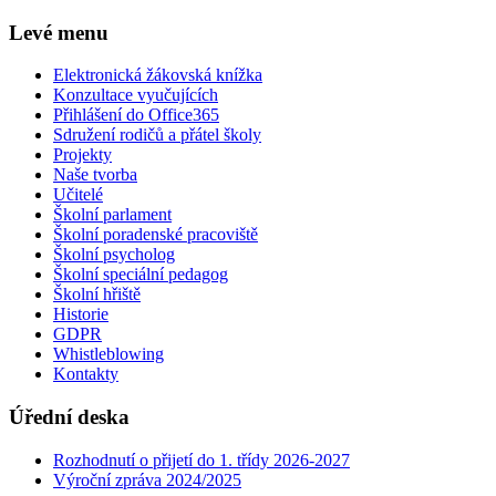
Levé menu
Elektronická žákovská knížka
Konzultace vyučujících
Přihlášení do Office365
Sdružení rodičů a přátel školy
Projekty
Naše tvorba
Učitelé
Školní parlament
Školní poradenské pracoviště
Školní psycholog
Školní speciální pedagog
Školní hřiště
Historie
GDPR
Whistleblowing
Kontakty
Úřední deska
Rozhodnutí o přijetí do 1. třídy 2026-2027
Výroční zpráva 2024/2025