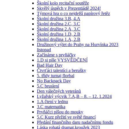
Školní kolo recitační soutěže
Skvělý úspěch v Prezentiádě 2024!
Týmová hra o co nejdelší papírový řetěz
Školní družina 3.B, 4.A
Školní družina 2.C, 3.C
Školní družina 2.A, 3.C
Školní družina 1.D, 2.B
Školní družina 1.A, 2.B
Družinový výlet do Prahy na Hurvínka 2023
listopad
Začínáme s prvňáčky
1.D si píše VYSVĚDČENÍ
Bad Hair Day
Čtvrťáci talentíci a berušky
5. třídy turnaj florbal
No Backpack Day
5.C bruslení
Den válečných veteránů
Lyžařský výcvik 7.A,B – 8. – 12. 1.2024
1.A čtení v lednu
3.C matematika
Prvňáčci píšou do mouky
5.C Kurz přežití ve světě financí
Předání finančního daru nadačnímu fondu
Láska rohatá dramat.kroužek 2023