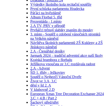
Drakiáda - podzim 24
Výsledky školního kola recitační soutěže
První schůzka parlamentu Hradecka
Páťáci na hvězdárně
Album Florbal 5. tříd
Prezentiáda - 1.místo
2.A TV, PRV v přírodě
Prvňáčci trénují slabiky psaním do mouky
3. místo - Soutěž o zdobení vánočních stromků
na Velkém náměstí
Návštěva školních parlamentů ZŠ Kukleny a ZŠ
Jiráskovo náměstí
2.A - Čtenářské deníky
Jarmark 2024 – tradiční adventní akce naší školy
Krajská brambora z florbalu
Ježíškova vnoučata ze 3.C rozdávala radost
2.A - Advent
ŠD 1. třídy - Ježkoviny
Soutěž o Nejhezčí Vánoční Dveře
Život ve 3.A, 3.C
dění v šd 2. A
V klubovně 2.D
European Xmas Tree Decoration Exchange 2024
3.C + 4.B / Part 2
Šachový střed/střet