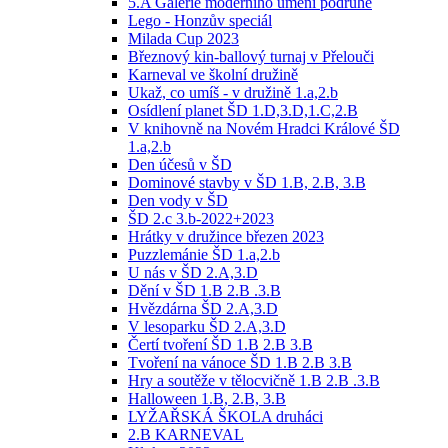
5.A Galerie moderního umění podruhé
Lego - Honzův speciál
Milada Cup 2023
Březnový kin-ballový turnaj v Přelouči
Karneval ve školní družině
Ukaž, co umíš - v družině 1.a,2.b
Osídlení planet ŠD 1.D,3.D,1.C,2.B
V knihovně na Novém Hradci Králové ŠD
1.a,2.b
Den účesů v ŠD
Dominové stavby v ŠD 1.B, 2.B, 3.B
Den vody v ŠD
ŠD 2.c 3.b-2022+2023
Hrátky v družince březen 2023
Puzzlemánie ŠD 1.a,2.b
U nás v ŠD 2.A,3.D
Dění v ŠD 1.B 2.B .3.B
Hvězdárna ŠD 2.A,3.D
V lesoparku ŠD 2.A,3.D
Čertí tvoření ŠD 1.B 2.B 3.B
Tvoření na vánoce ŠD 1.B 2.B 3.B
Hry a soutěže v tělocvičně 1.B 2.B .3.B
Halloween 1.B, 2.B, 3.B
LYŽAŘSKÁ ŠKOLA druháci
2.B KARNEVAL