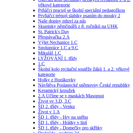
věkové kategorie
Prňáčci pracují se školní speciální pedagožkou
Prvňáčci trénují slabiky psaním do mouky 2
Naše dopisy mluví za nás
Skupinky němčinářů z 8. ročníků na UHK
St. Patrick's Day
Přespávačka 2.A
Výlet Nechanice 1.C
Spolupráce 1.C a 9.C
Mikuláš 1.C
LYŽOVÁNÍ 1. třídy
1.C
Školní kolo recitační soutěže žáků 1. a 2. věkové
kategorie
Holky z Horákovky
Návštěva Poslanecké sněmovny České republiky
Keramický kroužek
2.A Učíme se v maskách Masopust
Život ve 3.D, 3.C
ŠD 2. třídy - Venku
Život v 1.A
ŠD 1. třídy - Hry na sněhu
ŠD 1. třídy - Hrátky v listí
ŠD 1. třídy - Domečky pro skřítky