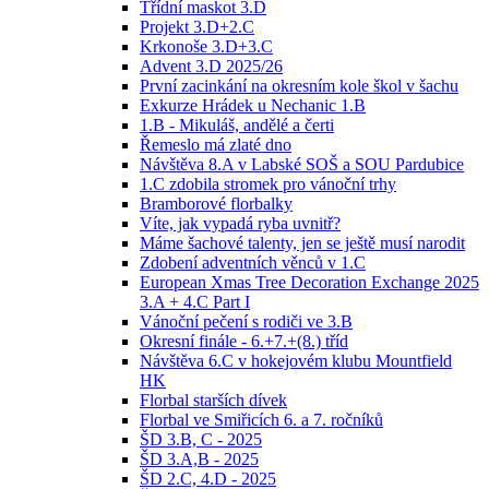
Třídní maskot 3.D
Projekt 3.D+2.C
Krkonoše 3.D+3.C
Advent 3.D 2025/26
První zacinkání na okresním kole škol v šachu
Exkurze Hrádek u Nechanic 1.B
1.B - Mikuláš, andělé a čerti
Řemeslo má zlaté dno
Návštěva 8.A v Labské SOŠ a SOU Pardubice
1.C zdobila stromek pro vánoční trhy
Bramborové florbalky
Víte, jak vypadá ryba uvnitř?
Máme šachové talenty, jen se ještě musí narodit
Zdobení adventních věnců v 1.C
European Xmas Tree Decoration Exchange 2025
3.A + 4.C Part I
Vánoční pečení s rodiči ve 3.B
Okresní finále - 6.+7.+(8.) tříd
Návštěva 6.C v hokejovém klubu Mountfield
HK
Florbal starších dívek
Florbal ve Smiřicích 6. a 7. ročníků
ŠD 3.B, C - 2025
ŠD 3.A,B - 2025
ŠD 2.C, 4.D - 2025