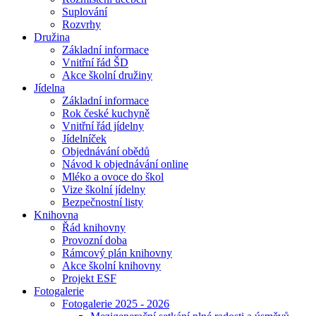
Suplování
Rozvrhy
Družina
Základní informace
Vnitřní řád ŠD
Akce školní družiny
Jídelna
Základní informace
Rok české kuchyně
Vnitřní řád jídelny
Jídelníček
Objednávání obědů
Návod k objednávání online
Mléko a ovoce do škol
Vize školní jídelny
Bezpečnostní listy
Knihovna
Řád knihovny
Provozní doba
Rámcový plán knihovny
Akce školní knihovny
Projekt ESF
Fotogalerie
Fotogalerie 2025 - 2026