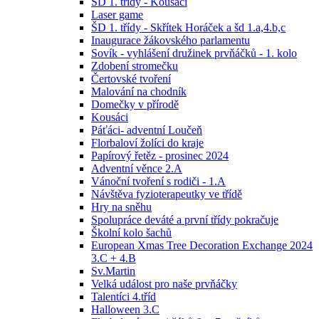
ŠD 1. třídy - Kousáci
Laser game
ŠD 1. třídy - Skřítek Horáček a šd 1.a,4.b,c
Inaugurace žákovského parlamentu
Sovík - vyhlášení družinek prvňáčků - 1. kolo
Zdobení stromečku
Čertovské tvoření
Malování na chodník
Domečky v přírodě
Kousáci
Páťáci- adventní Loučeň
Florbaloví žolíci do kraje
Papírový řetěz - prosinec 2024
Adventní věnce 2.A
Vánoční tvoření s rodiči - 1.A
Návštěva fyzioterapeutky ve třídě
Hry na sněhu
Spolupráce deváté a první třídy pokračuje
Školní kolo šachů
European Xmas Tree Decoration Exchange 2024
3.C + 4.B
Sv.Martin
Velká událost pro naše prvňáčky
Talentíci 4.tříd
Halloween 3.C