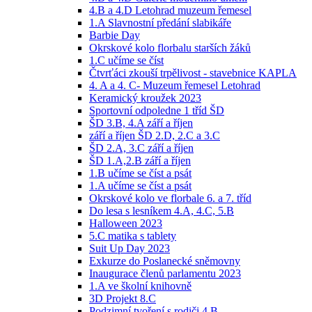
4.B a 4.D Letohrad muzeum řemesel
1.A Slavnostní předání slabikáře
Barbie Day
Okrskové kolo florbalu starších žáků
1.C učíme se číst
Čtvrťáci zkouší trpělivost - stavebnice KAPLA
4. A a 4. C- Muzeum řemesel Letohrad
Keramický kroužek 2023
Sportovní odpoledne 1 tříd ŠD
ŠD 3.B, 4.A září a říjen
září a říjen ŠD 2.D, 2.C a 3.C
ŠD 2.A, 3.C září a říjen
ŠD 1.A,2.B září a říjen
1.B učíme se číst a psát
1.A učíme se číst a psát
Okrskové kolo ve florbale 6. a 7. tříd
Do lesa s lesníkem 4.A, 4.C, 5.B
Halloween 2023
5.C matika s tablety
Suit Up Day 2023
Exkurze do Poslanecké sněmovny
Inaugurace členů parlamentu 2023
1.A ve školní knihovně
3D Projekt 8.C
Podzimní tvoření s rodiči 4.B