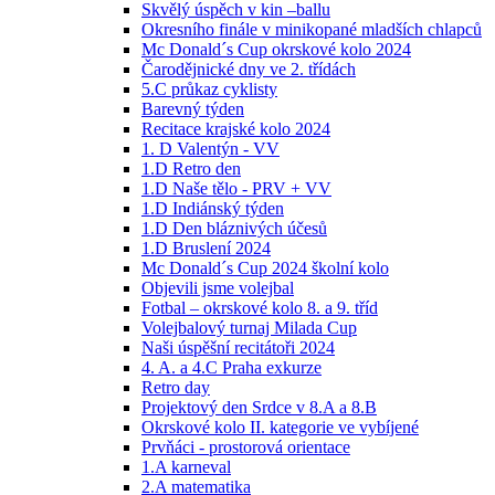
Skvělý úspěch v kin –ballu
Okresního finále v minikopané mladších chlapců
Mc Donald´s Cup okrskové kolo 2024
Čarodějnické dny ve 2. třídách
5.C průkaz cyklisty
Barevný týden
Recitace krajské kolo 2024
1. D Valentýn - VV
1.D Retro den
1.D Naše tělo - PRV + VV
1.D Indiánský týden
1.D Den bláznivých účesů
1.D Bruslení 2024
Mc Donald´s Cup 2024 školní kolo
Objevili jsme volejbal
Fotbal – okrskové kolo 8. a 9. tříd
Volejbalový turnaj Milada Cup
Naši úspěšní recitátoři 2024
4. A. a 4.C Praha exkurze
Retro day
Projektový den Srdce v 8.A a 8.B
Okrskové kolo II. kategorie ve vybíjené
Prvňáci - prostorová orientace
1.A karneval
2.A matematika