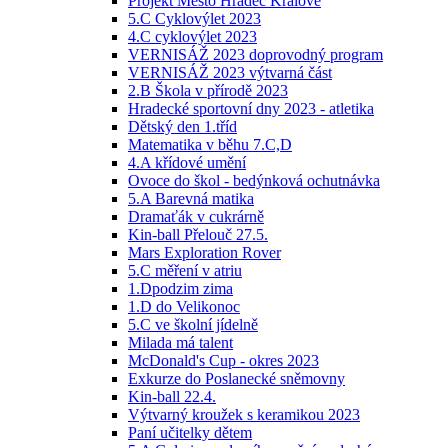
Projekt Město Hradec Králové
5.C Cyklovýlet 2023
4.C cyklovýlet 2023
VERNISÁŽ 2023 doprovodný program
VERNISÁŽ 2023 výtvarná část
2.B Škola v přírodě 2023
Hradecké sportovní dny 2023 - atletika
Dětský den 1.tříd
Matematika v běhu 7.C,D
4.A křídové umění
Ovoce do škol - bedýnková ochutnávka
5.A Barevná matika
Dramaťák v cukrárně
Kin-ball Přelouč 27.5.
Mars Exploration Rover
5.C měření v atriu
1.Dpodzim zima
1.D do Velikonoc
5.C ve školní jídelně
Milada má talent
McDonald's Cup - okres 2023
Exkurze do Poslanecké sněmovny
Kin-ball 22.4.
Výtvarný kroužek s keramikou 2023
Paní učitelky dětem