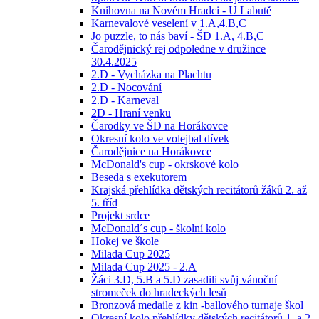
Knihovna na Novém Hradci - U Labutě
Karnevalové veselení v 1.A,4.B,C
Jo puzzle, to nás baví - ŠD 1.A, 4.B,C
Čarodějnický rej odpoledne v družince
30.4.2025
2.D - Vycházka na Plachtu
2.D - Nocování
2.D - Karneval
2D - Hraní venku
Čarodky ve ŠD na Horákovce
Okresní kolo ve volejbal dívek
Čarodějnice na Horákovce
McDonald's cup - okrskové kolo
Beseda s exekutorem
Krajská přehlídka dětských recitátorů žáků 2. až
5. tříd
Projekt srdce
McDonald´s cup - školní kolo
Hokej ve škole
Milada Cup 2025
Milada Cup 2025 - 2.A
Žáci 3.D, 5.B a 5.D zasadili svůj vánoční
stromeček do hradeckých lesů
Bronzová medaile z kin -ballového turnaje škol
Okresní kolo přehlídky dětských recitátorů 1. a 2.