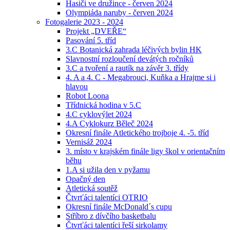
Hasiči ve družince - červen 2024
Olympiáda naruby - červen 2024
Fotogalerie 2023 - 2024
Projekt „DVEŘE“
Pasování 5. tříd
3.C Botanická zahrada léčivých bylin HK
Slavnostní rozloučení devátých ročníků
3.C a tvoření a rautík na závěr 3. třídy
4. A a 4. C - Megabrouci, Kuňka a Hrajme si i
hlavou
Robot Loona
Třídnická hodina v 5.C
4.C cyklovýlet 2024
4.A Cyklokurz Běleč 2024
Okresní finále Atletického trojboje 4. -5. tříd
Vernisáž 2024
3. místo v krajském finále ligy škol v orientačním
běhu
1.A si užila den v pyžamu
Opačný den
Atletická soutěž
Čtvrťáci talentíci OTRIO
Okresní finále McDonald´s cupu
Stříbro z dívčího basketbalu
Čtvrťáci talentíci řeší sirkolamy